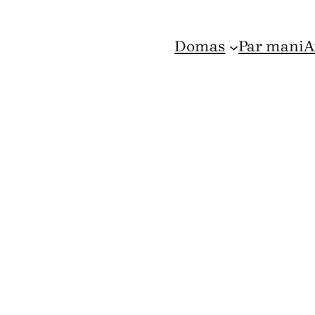
Domas
Par mani
A