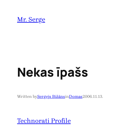
Pāriet
uz
Mr. Serge
saturu
Nekas īpašs
Written by
Sergejs Bižāns
in
Domas
2006.11.13.
Technorati Profile