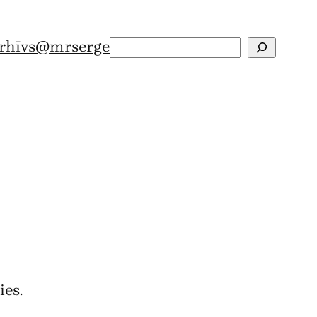
rhīvs
@mrserge
Search
ies.