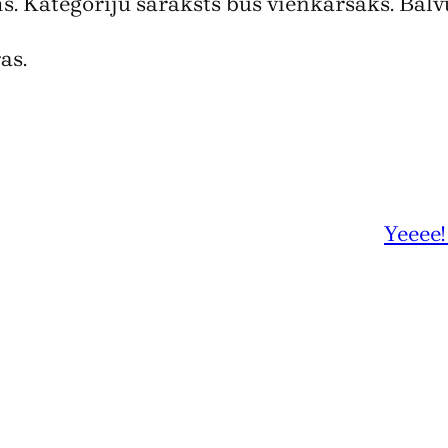
s. Kategoriju saraksts būs vienkāršāks. Balvu
as.
Yeeee!