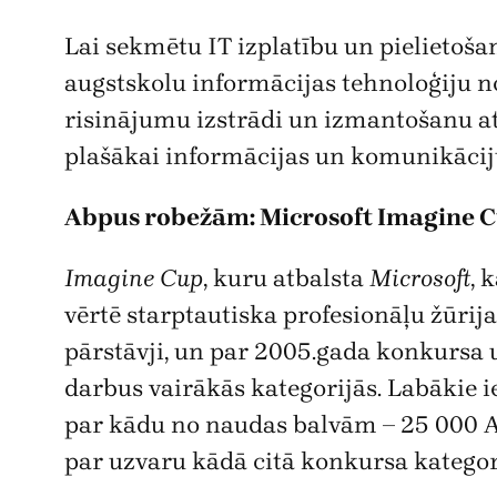
Lai sekmētu IT izplatību un pielietošan
augstskolu informācijas tehnoloģiju no
risinājumu izstrādi un izmantošanu att
plašākai informācijas un komunikāciju
Abpus robežām: Microsoft Imagine Cu
Imagine Cup
, kuru atbalsta
Microsoft
, 
vērtē starptautiska profesionāļu žūr
pārstāvji, un par 2005.gada konkursa u
darbus vairākās kategorijās. Labākie i
par kādu no naudas balvām – 25 000 A
par uzvaru kādā citā konkursa kategor