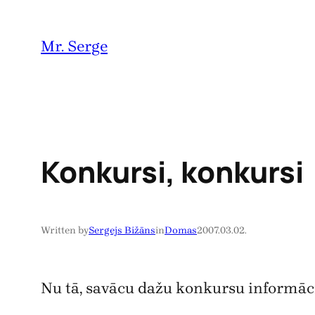
Pāriet
uz
Mr. Serge
saturu
Konkursi, konkursi
Written by
Sergejs Bižāns
in
Domas
2007.03.02.
Nu tā, savācu dažu konkursu informāciju