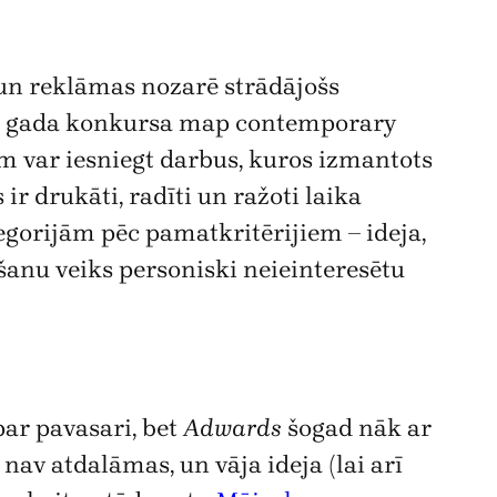
a un reklāmas nozarē strādājošs
007. gada konkursa map contemporary
am var iesniegt darbus, kuros izmantots
r drukāti, radīti un ražoti laika
tegorijām pēc pamatkritērijiem – ideja,
šanu veiks personiski neieinteresētu
par pavasari, bet
Adwards
šogad nāk ar
nav atdalāmas, un vāja ideja (lai arī