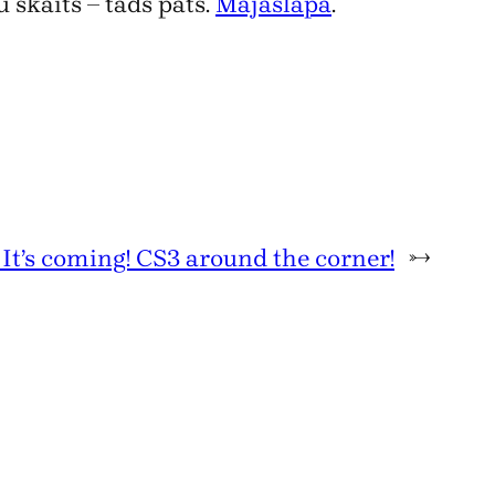
 skaits – tāds pats.
Mājaslapa
.
 It’s coming! CS3 around the corner!
→