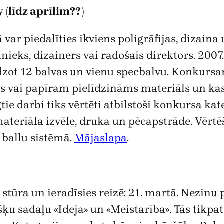
(līdz aprīlim??)
 var piedalīties ikviens poligrāfijas, dizain
linieks, dizainers vai radošais direktors. 2
iedzot 12 balvas un vienu specbalvu. Konkurs
s vai papīram pielīdzināms materiāls un kas i
tie darbi tiks vērtēti atbilstoši konkursa ka
ateriāla izvēle, druka un pēcapstrāde. Vērtē
 ballu sistēmā.
Mājaslapa
.
z stūra un ieradīsies reizē: 21. martā. Nezinu 
u sadaļu «Ideja» un «Meistarība». Tās tikpat 