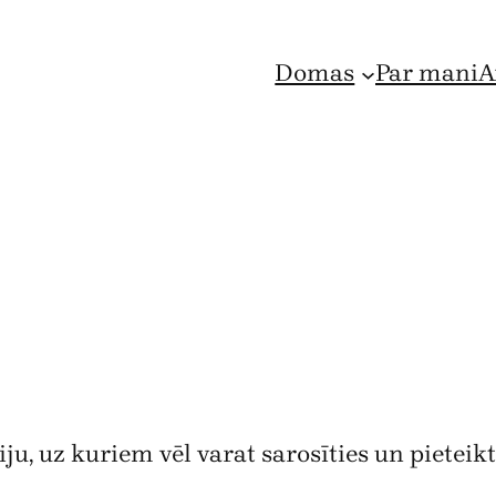
Domas
Par mani
A
, uz kuriem vēl varat sarosīties un pieteikt