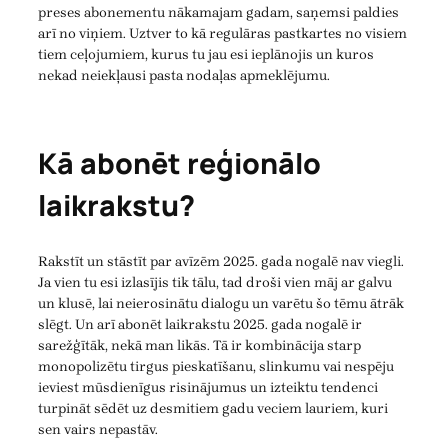
preses abonementu nākamajam gadam, saņemsi paldies
arī no viņiem. Uztver to kā regulāras pastkartes no visiem
tiem ceļojumiem, kurus tu jau esi ieplānojis un kuros
nekad neiekļausi pasta nodaļas apmeklējumu.
Kā abonēt reģionālo
laikrakstu?
Rakstīt un stāstīt par avīzēm 2025. gada nogalē nav viegli.
Ja vien tu esi izlasījis tik tālu, tad droši vien māj ar galvu
un klusē, lai neierosinātu dialogu un varētu šo tēmu ātrāk
slēgt. Un arī abonēt laikrakstu 2025. gada nogalē ir
sarežģītāk, nekā man likās. Tā ir kombinācija starp
monopolizētu tirgus pieskatīšanu, slinkumu vai nespēju
ieviest mūsdienīgus risinājumus un izteiktu tendenci
turpināt sēdēt uz desmitiem gadu veciem lauriem, kuri
sen vairs nepastāv.