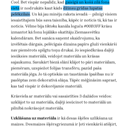
Cool.
Bet vispār nepalīdz, kad
gaisīgā un košā zilā fona
vietā
ir nodrukāts kaut kāds
džinsu grīdas lupatas
pelēkzilais
. Un kā jau minēju raksta ievadā — pilnīgi visiem
iesaistītajiem būs sava taisnība, kāpēc ir noticis tā, kā tas ir
noticis. Vēlme bija
tiktoka
kanāla loguča
#00B3FF
krāsu
izmantot kā fonu lojālāko skatītāju Ziemassvētku
kalendāram. Bet sanāca saņemt skaidrojumu, ka
izvēlētais dārgais, pelēcīgais dizaina papīrs gluži vienkārši
nav piemērots spilgtu toņu drukai. Jo iespiedkrāsa daļēji
iesūksies materiālā, veidojot materiāla un krāsas
sajaukumu. Savukārt biezā slānī klājot to pāri materiālam,
piemēram, uzspiežot folijas transfēru, pazūd paša
materiāla jēga. Jo tā optiskās un taustāmās īpašības nu ir
paslēptas zem dekoratīvā slāņa. Tāpēc mēģināsim saprast,
kas tad vispār ir dekorējamie materiāli.
Krāsviela ar materiālu vai sasaistīties 3 dažādos veidos:
uzklājot to uz materiāla, daļēji iesūcinot to materiālā un
pilnībā nokrāsojot materiāla.
Uzklāšana uz materiāla
ir kā desas šķēles uzlikšana uz
maizes. Desmaizes šķērsgriezumā ir ļoti vienkārši atšķirt,