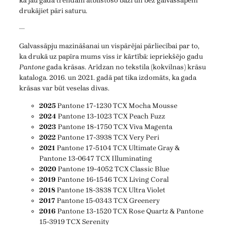
kā jau gada trendam atbilstošo bāzi un bez galvassāpēm
drukājiet pāri saturu.
—
Galvassāpju mazināšanai un vispārējai pārliecībai par to,
ka drukā uz papīra mums viss ir kārtībā: iepriekšējo gadu
Pantone
gada krāsas. Arīdzan no tekstila (kokvilnas) krāsu
kataloga. 2016. un 2021. gadā pat tika izdomāts, ka gada
krāsas var būt veselas divas.
2025
Pantone 17-1230 TCX Mocha Mousse
2024
Pantone 13-1023 TCX Peach Fuzz
2023
Pantone 18-1750 TCX Viva Magenta
2022
Pantone 17-3938 TCX Very Peri
2021
Pantone 17-5104 TCX Ultimate Gray &
Pantone 13-0647 TCX Illuminating
2020
Pantone 19-4052 TCX Classic Blue
2019
Pantone 16-1546 TCX Living Coral
2018
Pantone 18-3838 TCX Ultra Violet
2017
Pantone 15-0343 TCX Greenery
2016
Pantone 13-1520 TCX Rose Quartz & Pantone
15-3919 TCX Serenity