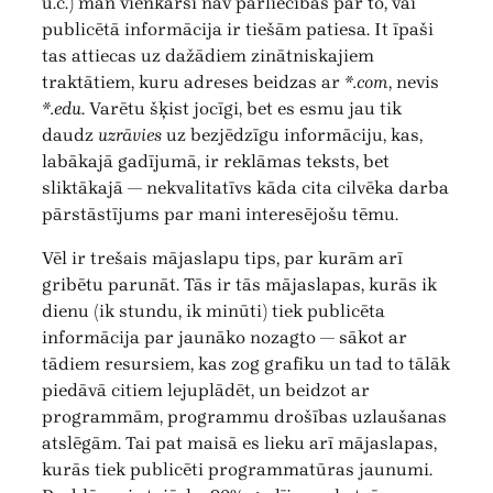
u.c.) man vienkārši nav pārliecības par to, vai
publicētā informācija ir tiešām patiesa. It īpaši
tas attiecas uz dažādiem zinātniskajiem
traktātiem, kuru adreses beidzas ar
*.com
, nevis
*.edu
. Varētu šķist jocīgi, bet es esmu jau tik
daudz
uzrāvies
uz bezjēdzīgu informāciju, kas,
labākajā gadījumā, ir reklāmas teksts, bet
sliktākajā — nekvalitatīvs kāda cita cilvēka darba
pārstāstījums par mani interesējošu tēmu.
Vēl ir trešais mājaslapu tips, par kurām arī
gribētu parunāt. Tās ir tās mājaslapas, kurās ik
dienu (ik stundu, ik minūti) tiek publicēta
informācija par jaunāko nozagto — sākot ar
tādiem resursiem, kas zog grafiku un tad to tālāk
piedāvā citiem lejuplādēt, un beidzot ar
programmām, programmu drošības uzlaušanas
atslēgām. Tai pat maisā es lieku arī mājaslapas,
kurās tiek publicēti programmatūras jaunumi.