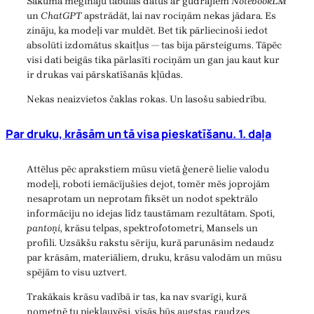
Sākumā mēģināju tabulas datus ar gudrajiem
NotebookLM
un
ChatGPT
apstrādāt, lai nav rociņām nekas jādara. Es
zināju, ka modeļi var muldēt. Bet tik pārliecinoši iedot
absolūti izdomātus skaitļus — tas bija pārsteigums. Tāpēc
visi dati beigās tika pārlasīti rociņām un gan jau kaut kur
ir drukas vai pārskatīšanās kļūdas.
Nekas neaizvietos čaklas rokas. Un lasošu sabiedrību.
Par druku, krāsām un tā visa pieskatīšanu. 1. daļa
Attēlus pēc aprakstiem mūsu vietā ģenerē lielie valodu
modeļi, roboti iemācījušies dejot, tomēr mēs joprojām
nesaprotam un neprotam fiksēt un nodot spektrālo
informāciju no idejas līdz taustāmam rezultātam. Spoti,
pantoņi
, krāsu telpas, spektrofotometri, Mansels un
profili. Uzsākšu rakstu sēriju, kurā parunāsim nedaudz
par krāsām, materiāliem, druku, krāsu valodām un mūsu
spējām to visu uztvert.
Trakākais krāsu vadībā ir tas, ka nav svarīgi, kurā
nometnē tu pieklauvēsi, visās būs augstas raudzes