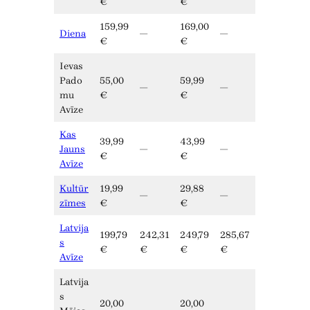
€
€
159,99
169,00
Diena
—
—
€
€
Ievas
Pado
55,00
59,99
—
—
mu
€
€
Avīze
Kas
39,99
43,99
Jauns
—
—
€
€
Avīze
Kultūr
19,99
29,88
—
—
zīmes
€
€
Latvija
199,79
242,31
249,79
285,67
s
€
€
€
€
Avīze
Latvija
s
20,00
20,00