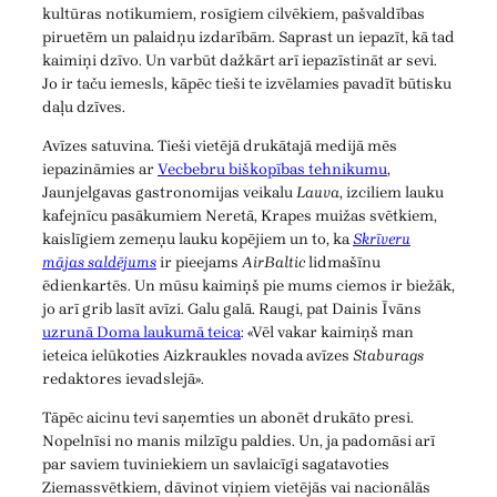
kultūras notikumiem, rosīgiem cilvēkiem, pašvaldības
piruetēm un palaidņu izdarībām. Saprast un iepazīt, kā tad
kaimiņi dzīvo. Un varbūt dažkārt arī iepazīstināt ar sevi.
Jo ir taču iemesls, kāpēc tieši te izvēlamies pavadīt būtisku
daļu dzīves.
Avīzes satuvina. Tieši vietējā drukātajā medijā mēs
iepazināmies ar
Vecbebru biškopības tehnikumu
,
Jaunjelgavas gastronomijas veikalu
Lauva
, izciliem lauku
kafejnīcu pasākumiem Neretā, Krapes muižas svētkiem,
kaislīgiem zemeņu lauku kopējiem un to, ka
Skrīveru
mājas saldējums
ir pieejams
AirBaltic
lidmašīnu
ēdienkartēs. Un mūsu kaimiņš pie mums ciemos ir biežāk,
jo arī grib lasīt avīzi. Galu galā. Raugi, pat Dainis Īvāns
uzrunā Doma laukumā teica
: «Vēl vakar kaimiņš man
ieteica ielūkoties Aizkraukles novada avīzes
Staburags
redaktores ievadslejā».
Tāpēc aicinu tevi saņemties un abonēt drukāto presi.
Nopelnīsi no manis milzīgu paldies. Un, ja padomāsi arī
par saviem tuviniekiem un savlaicīgi sagatavoties
Ziemassvētkiem, dāvinot viņiem vietējās vai nacionālās