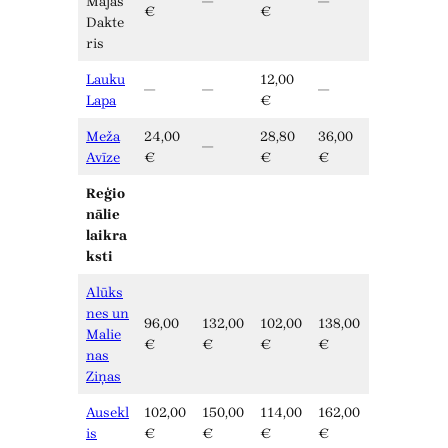
Mājas
—
—
€
€
Dakte
ris
Lauku
12,00
—
—
—
Lapa
€
Meža
24,00
28,80
36,00
—
Avīze
€
€
€
Reģio
nālie
laikra
ksti
Alūks
nes un
96,00
132,00
102,00
138,00
Malie
€
€
€
€
nas
Ziņas
Ausekl
102,00
150,00
114,00
162,00
is
€
€
€
€