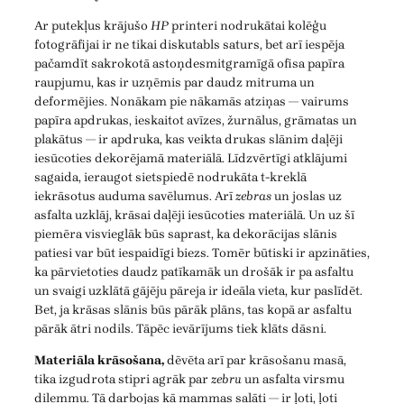
Ar putekļus krājušo
HP
printeri nodrukātai kolēģu
fotogrāfijai ir ne tikai diskutabls saturs, bet arī iespēja
pačamdīt sakrokotā astoņdesmitgramīgā ofisa papīra
raupjumu, kas ir uzņēmis par daudz mitruma un
deformējies. Nonākam pie nākamās atziņas — vairums
papīra apdrukas, ieskaitot avīzes, žurnālus, grāmatas un
plakātus — ir apdruka, kas veikta drukas slānim daļēji
iesūcoties dekorējamā materiālā. Līdzvērtīgi atklājumi
sagaida, ieraugot sietspiedē nodrukāta t-kreklā
iekrāsotus auduma savēlumus. Arī
zebras
un joslas uz
asfalta uzklāj, krāsai daļēji iesūcoties materiālā. Un uz šī
piemēra visvieglāk būs saprast, ka dekorācijas slānis
patiesi var būt iespaidīgi biezs. Tomēr būtiski ir apzināties,
ka pārvietoties daudz patīkamāk un drošāk ir pa asfaltu
un svaigi uzklātā gājēju pāreja ir ideāla vieta, kur paslīdēt.
Bet, ja krāsas slānis būs pārāk plāns, tas kopā ar asfaltu
pārāk ātri nodils. Tāpēc ievārījums tiek klāts dāsni.
Materiāla krāsošana,
dēvēta arī par krāsošanu masā,
tika izgudrota stipri agrāk par
zebru
un asfalta virsmu
dilemmu. Tā darbojas kā mammas salāti — ir ļoti, ļoti