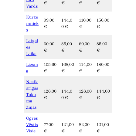
€
€
€
€
Vārds
Kurze
99,00
144,0
110,00
156,00
mniek
€
0 €
€
€
s
Latgal
60,00
85,00
60,00
85,00
es
€
€
€
€
Laiks
Liesm
105,60
168,00
114,00
180,00
a
€
€
€
€
Neatk
arīgās
126,00
144,0
126,00
144,00
Tuku
€
0 €
€
€
ma
Ziņas
Ogres
Vēstis
77,00
121,00
82,00
121,00
Visie
€
€
€
€