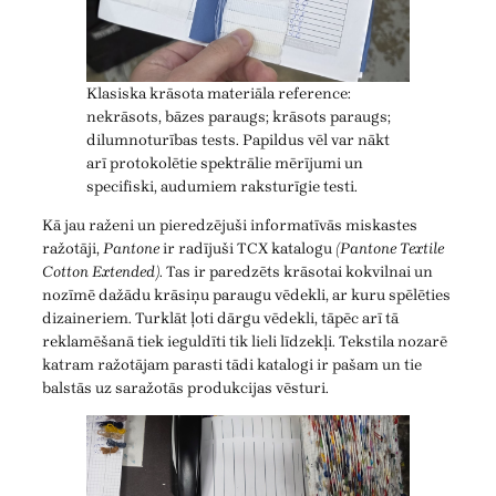
Klasiska krāsota materiāla reference:
nekrāsots, bāzes paraugs; krāsots paraugs;
dilumnoturības tests. Papildus vēl var nākt
arī protokolētie spektrālie mērījumi un
specifiski, audumiem raksturīgie testi.
Kā jau raženi un pieredzējuši informatīvās miskastes
ražotāji,
Pantone
ir radījuši TCX katalogu
(Pantone Textile
Cotton Extended)
. Tas ir paredzēts krāsotai kokvilnai un
nozīmē dažādu krāsiņu paraugu vēdekli, ar kuru spēlēties
dizaineriem. Turklāt ļoti dārgu vēdekli, tāpēc arī tā
reklamēšanā tiek ieguldīti tik lieli līdzekļi. Tekstila nozarē
katram ražotājam parasti tādi katalogi ir pašam un tie
balstās uz saražotās produkcijas vēsturi.