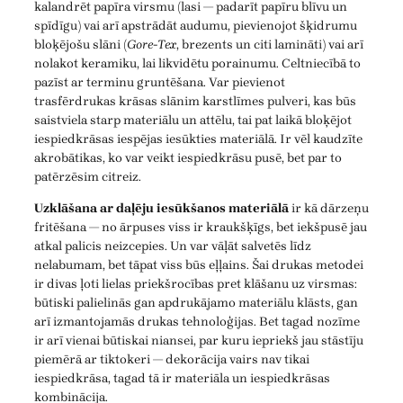
kalandrēt papīra virsmu (lasi — padarīt papīru blīvu un
spīdīgu) vai arī apstrādāt audumu, pievienojot šķidrumu
bloķējošu slāni (
Gore-Tex
, brezents un citi lamināti) vai arī
nolakot keramiku, lai likvidētu porainumu. Celtniecībā to
pazīst ar terminu gruntēšana. Var pievienot
trasfērdrukas krāsas slānim karstlīmes pulveri, kas būs
saistviela starp materiālu un attēlu, tai pat laikā bloķējot
iespiedkrāsas iespējas iesūkties materiālā. Ir vēl kaudzīte
akrobātikas, ko var veikt iespiedkrāsu pusē, bet par to
patērzēsim citreiz.
Uzklāšana ar daļēju iesūkšanos materiālā
ir kā dārzeņu
fritēšana — no ārpuses viss ir kraukšķīgs, bet iekšpusē jau
atkal palicis neizcepies. Un var vāļāt salvetēs līdz
nelabumam, bet tāpat viss būs eļļains. Šai drukas metodei
ir divas ļoti lielas priekšrocības pret klāšanu uz virsmas:
būtiski palielinās gan apdrukājamo materiālu klāsts, gan
arī izmantojamās drukas tehnoloģijas. Bet tagad nozīme
ir arī vienai būtiskai niansei, par kuru iepriekš jau stāstīju
piemērā ar tiktokeri — dekorācija vairs nav tikai
iespiedkrāsa, tagad tā ir materiāla un iespiedkrāsas
kombinācija.