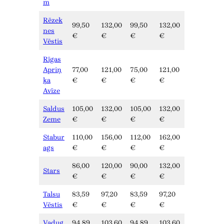
m
Rēzek
99,50
132,00
99,50
132,00
nes
€
€
€
€
Vēstis
Rīgas
Apriņ
77,00
121,00
75,00
121,00
ķa
€
€
€
€
Avīze
Saldus
105,00
132,00
105,00
132,00
Zeme
€
€
€
€
Stabur
110,00
156,00
112,00
162,00
ags
€
€
€
€
86,00
120,00
90,00
132,00
Stars
€
€
€
€
Talsu
83,59
97,20
83,59
97,20
Vēstis
€
€
€
€
Vadug
94,89
103,60
94,89
103,60