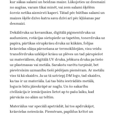
kur sākas salami un beidzas maize. Lūkojoties uz desmaizi
no augšas, varam tikai minēt, vai zem salami šķēlēm
šoreiz netika aizmirsti kaperi. Tātad pēc būtības salami un
maizes šķēle dzīvo katra savu dzīvi arī pēc kļūšanas par
desmaizi.
Dekāldruka uz keramikas, digitālā pigmentdruka uz
audumiem, rotācijas sietspiede uz tapetēm, tonerdruka uz
papīra, pārtikas sīrupkrāsu druka uz kūkām, folijas
krāsvielas slāņa pārnešana ar termoklišejām, visu veidu
transfērdruka uzklājot krāsu uz plēves un tad pārspiežot
uz materiāliem, digitālā UV druka, jebkura druka pa tiešo
uz plastmasas vai metāla. Sarakstu varētu turpināt, bet
pievērsīsim uzmanību tieši pēdējam piemēram. Ar metālu
viss tā kā skaidrs. Ja uz tā uztriepj
DM
logo, tad skaidrs,
ka tas ir uz materiāla. Lai tas būtu iestrādāts metālā,
logucis būtu jāieskrāpē ar naglu. Un šo sakarību
civilizācija ir iemācījusies lietot ap to pašu laiku, kad
pārvācās no alām uz teltīm.
Materiālus var speciāli apstrādāt, lai tos apdrukājot,
krāsvielas neiesūcās. Piemēram, papildus krītot un