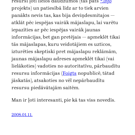
resursi ļoti lielos daudzumos (tas pats
*.info
projekts) un patiesībā līdz ar to tiek arvien
panākts nevis tas, kas bija deviņdesmitajos —
atklāt pēc iespējas vairāk mājaslapu, lai varētu
iepazīties ar pēc iespējas vairāk jaunas
informācijas, bet gan pretējais — apmeklēt tikai
tās mājaslapas, kuru veidotājiem es uzticos,
izturēties skeptiski pret mājaslapu reklāmām,
jaunas mājaslapu adreses apmeklēt tikai (vai
lielākoties) vadoties no autoritatīvu, pārbaudītu
resursu informācijas (
Foigts
nopublicē, tātad
jāskatās), atsakoties no vēl nepārbaudītu
resursu piedāvātajām saitēm.
Man ir ļoti interesanti, pie kā tas viss novedīs.
2008.01.11.