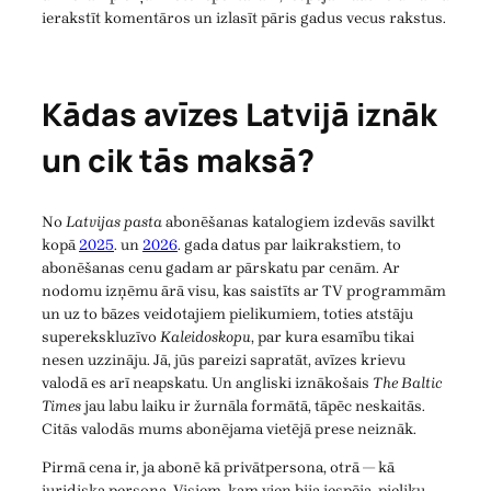
ierakstīt komentāros un izlasīt pāris gadus vecus rakstus.
Kādas avīzes Latvijā iznāk
un cik tās maksā?
No
Latvijas pasta
abonēšanas katalogiem izdevās savilkt
kopā
2025
. un
2026
. gada datus par laikrakstiem, to
abonēšanas cenu gadam ar pārskatu par cenām. Ar
nodomu izņēmu ārā visu, kas saistīts ar TV programmām
un uz to bāzes veidotajiem pielikumiem, toties atstāju
superekskluzīvo
Kaleidoskopu
, par kura esamību tikai
nesen uzzināju. Jā, jūs pareizi sapratāt, avīzes krievu
valodā es arī neapskatu. Un angliski iznākošais
The Baltic
Times
jau labu laiku ir žurnāla formātā, tāpēc neskaitās.
Citās valodās mums abonējama vietējā prese neiznāk.
Pirmā cena ir, ja abonē kā privātpersona, otrā — kā
juridiska persona. Visiem, kam vien bija iespēja, pieliku