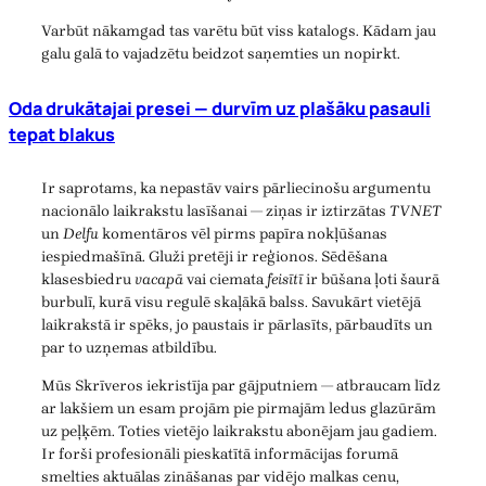
Varbūt nākamgad tas varētu būt viss katalogs. Kādam jau
galu galā to vajadzētu beidzot saņemties un nopirkt.
Oda drukātajai presei — durvīm uz plašāku pasauli
tepat blakus
Ir saprotams, ka nepastāv vairs pārliecinošu argumentu
nacionālo laikrakstu lasīšanai — ziņas ir iztirzātas
TVNET
un
Delfu
komentāros vēl pirms papīra nokļūšanas
iespiedmašīnā. Gluži pretēji ir reģionos. Sēdēšana
klasesbiedru
vacapā
vai ciemata
feisītī
ir būšana ļoti šaurā
burbulī, kurā visu regulē skaļākā balss. Savukārt vietējā
laikrakstā ir spēks, jo paustais ir pārlasīts, pārbaudīts un
par to uzņemas atbildību.
Mūs Skrīveros iekristīja par gājputniem — atbraucam līdz
ar lakšiem un esam projām pie pirmajām ledus glazūrām
uz peļķēm. Toties vietējo laikrakstu abonējam jau gadiem.
Ir forši profesionāli pieskatītā informācijas forumā
smelties aktuālas zināšanas par vidējo malkas cenu,