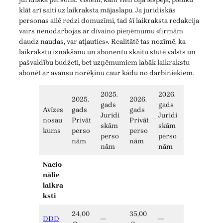
klāt arī saiti uz laikraksta mājaslapu. Ja juridiskās
personas ailē redzi domuzīmi, tad šī laikraksta redakcija
vairs nenodarbojas ar dīvaino pieņēmumu «firmām
daudz naudas, var atļauties». Realitātē tas nozīmē, ka
laikrakstu iznākšanu un abonentu skaitu stutē valsts un
pašvaldību budžeti, bet uzņēmumiem labāk laikrakstu
abonēt ar avansu norēķinu caur kādu no darbiniekiem.
2025.
2026.
2025.
2026.
gads
gads
Avīzes
gads
gads
Juridi
Juridi
nosau
Privāt
Privāt
skām
skām
kums
perso
perso
perso
perso
nām
nām
nām
nām
Nacio
nālie
laikra
ksti
24,00
35,00
DDD
—
—