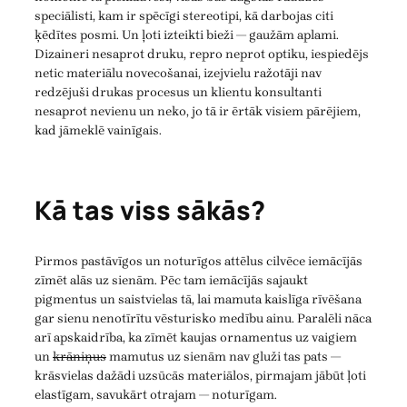
speciālisti, kam ir spēcīgi stereotipi, kā darbojas citi
ķēdītes posmi. Un ļoti izteikti bieži — gaužām aplami.
Dizaineri nesaprot druku, repro neprot optiku, iespiedējs
netic materiālu novecošanai, izejvielu ražotāji nav
redzējuši drukas procesus un klientu konsultanti
nesaprot nevienu un neko, jo tā ir ērtāk visiem pārējiem,
kad jāmeklē vainīgais.
Kā tas viss sākās?
Pirmos pastāvīgos un noturīgos attēlus cilvēce iemācījās
zīmēt alās uz sienām. Pēc tam iemācījās sajaukt
pigmentus un saistvielas tā, lai mamuta kaislīga rīvēšana
gar sienu nenotīrītu vēsturisko medību ainu. Paralēli nāca
arī apskaidrība, ka zīmēt kaujas ornamentus uz vaigiem
un
krāniņus
mamutus uz sienām nav gluži tas pats —
krāsvielas dažādi uzsūcās materiālos, pirmajam jābūt ļoti
elastīgam, savukārt otrajam — noturīgam.