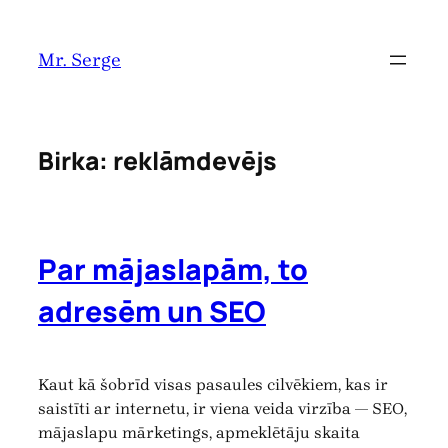
Pāriet
uz
Mr. Serge
saturu
Birka:
reklāmdevējs
Par mājaslapām, to
adresēm un SEO
Kaut kā šobrīd visas pasaules cilvēkiem, kas ir
saistīti ar internetu, ir viena veida virzība — SEO,
mājaslapu mārketings, apmeklētāju skaita