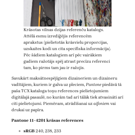
Krāsotas vilnas dzijas referenču katalogs.
Attēlā esmu izrediģējis referencēm
aprakstus (pielietotās krāsvielu proporcijas,
uzskaites kodi un cita specifiska informācija).
Pēc šādiem katalogiem arī pēc vairākiem
gadiem ražotājs spēj atrast precīzu referenci
tam, ko pirms tam jau ir ražojis.
Savukārt maksātnespējīgiem dizaineriem un dizaineru
vadītājiem, kuriem ir galva uz pleciem,
Pantone
piedāvā tā
paša TCX kataloga toņu references pielietojumiem
digitālajā pasaulē, no kurām tad arī tālāk tiek atvasināti arī
citi pielietojumi. Piemēram, atrādīšanai uz
aifoniem
vai
drukai uz papīra.
Pantone 11-4201 krāsas references
sRGB
240, 238, 233