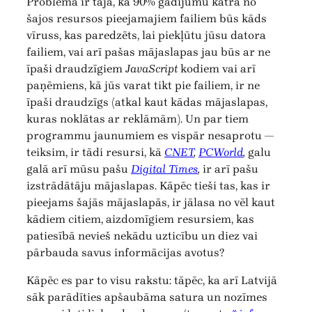
Problēma ir tajā, ka 90% gadījumu katrā no
šajos resursos pieejamajiem failiem būs kāds
vīruss, kas paredzēts, lai piekļūtu jūsu datora
failiem, vai arī pašas mājaslapas jau būs ar ne
īpaši draudzīgiem
JavaScript
kodiem vai arī
paņēmiens, kā jūs varat tikt pie failiem, ir ne
īpaši draudzīgs (atkal kaut kādas mājaslapas,
kuras noklātas ar reklāmām). Un par tiem
programmu jaunumiem es vispār nesaprotu —
teiksim, ir tādi resursi, kā
CNET
,
PCWorld
,
galu
galā arī mūsu pašu
Digital Times
,
ir arī pašu
izstrādātāju mājaslapas. Kāpēc tieši tas, kas ir
pieejams šajās mājaslapās, ir jālasa no vēl kaut
kādiem citiem, aizdomīgiem resursiem, kas
patiesībā nevieš nekādu uzticību un diez vai
pārbauda savus informācijas avotus?
Kāpēc es par to visu rakstu: tāpēc, ka arī Latvijā
sāk parādīties apšaubāma satura un nozīmes