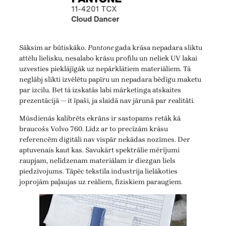
Sāksim ar būtiskāko.
Pantone
gada krāsa nepadara sliktu
attēlu lielisku, nesalabo krāsu profilu un neliek UV lakai
uzvesties pieklājīgāk uz nepārklātiem materiāliem. Tā
neglābj slikti izvēlētu papīru un nepadara bēdīgu maketu
par izcilu. Bet tā izskatās labi mārketinga atskaites
prezentācijā — it īpaši, ja slaidā nav jārunā par realitāti.
Mūsdienās kalibrēts ekrāns ir sastopams retāk kā
braucošs Volvo 760. Līdz ar to precīzām krāsu
referencēm digitāli nav vispār nekādas nozīmes. Der
aptuvenais kaut kas. Savukārt spektrālie mērījumi
raupjam, nelīdzenam materiālam ir diezgan liels
piedzīvojums. Tāpēc tekstila industrija lielākoties
joprojām paļaujas uz reāliem, fiziskiem paraugiem.