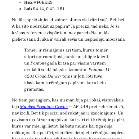
Hex
#F0EEE9
Lab
94.14, 0.42, 2.51
Nu lūk, spridziniet, dizaineri. Jums visi vārti vaļā! Bet, bet.
A kā šito nodrukāt uz papīra? Ja precīzi, tad nekā. Jo šī
krāsas reference vispār tam nav paredzēta un tās
pielietošana drukā ir vairāk sevis un iespiedēju mocīšana.
Tomēr ir risinājums arī tiem, kurus tomēr
stipri notramdījuši jaunie un stilīgie klienti
un
Pantone
gada krāsa par visām varītēm
drukātā veidā nāksies izmantot.
Pantone 11-
4201 Cloud Dancer
tonis ir ļoti, ļoti tuvs
klasiskam, krēmīgam papīram, kuru lieto
grāmatās.
No tiem paraugiem, kas nu man bija pa rokai, vistuvākais
bija
Munken Premium Cream
— Δ
E
2.49 pret referenci. Jā,
nav izcili. Bet tik precīzi nodrukāt jau ir izaicinājums. Un
pavisam droši varu apgalvot, ka ir arī citi krēmīgie papīri,
kurus var mierīgi lietot, lai būtu mums kārtīga deja
mākoņos. Respektīvi, vienkārši lietojiet krēmīgos papīrus