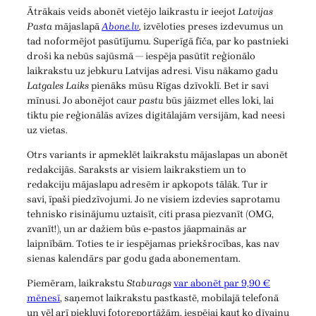
Ātrākais veids abonēt vietējo laikrastu ir ieejot
Latvijas
Pasta
mājaslapā
Abone.lv
,
izvēloties preses izdevumus un
tad noformējot pasūtījumu. Superīgā fīča, par ko pastnieki
droši ka nebūs sajūsmā — iespēja pasūtīt reģionālo
laikrakstu uz jebkuru Latvijas adresi. Visu nākamo gadu
Latgales Laiks
pienāks mūsu Rīgas dzīvoklī. Bet ir savi
mīnusi. Jo abonējot caur
pastu
būs jāizmet elles loki, lai
tiktu pie reģionālās avīzes digitālajām versijām, kad neesi
uz vietas.
Otrs variants ir apmeklēt laikrakstu mājaslapas un abonēt
redakcijās. Saraksts ar visiem laikrakstiem un to
redakciju mājaslapu adresēm ir apkopots tālāk. Tur ir
savi, īpaši piedzīvojumi. Jo ne visiem izdevies saprotamu
tehnisko risinājumu uztaisīt, citi prasa piezvanīt (OMG,
zvanīt!), un ar dažiem būs e-pastos jāapmainās ar
laipnībām. Toties te ir iespējamas priekšrocības, kas nav
sienas kalendārs par godu gada abonementam.
Piemēram, laikrakstu
Staburags
var abonēt par 9,90 €
mēnesī
, saņemot laikrakstu pastkastē, mobilajā telefonā
un vēl arī piekļuvi fotoreportāžām, iespējai kaut ko dīvainu