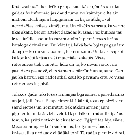
Kad izsalkusī alu cilvēku grupa kaut kā saņēmās un tika
galā ar šo informācijas daudzumu, no kaimiņu cilts aiz
matiem atvilktajam laupījumam uz kājas atklāja vēl
neredzētas krāsas zīmējumu. Un cilvēks saprata, ka var ne
tikai skatīt, bet arī attēlot dažādās krāsās. Pēc būtības tas
ir tas brīdis, kad mēs varam atzīmēt pirmā
spota
krāsu
kataloga dzimšanu. Turklāt tajā laikā
katalogi
tapa gaužam
dabīgi — ko nu var apzīmēt, to arī apzīmē. Un tā arī saprot,
kā konkrētā krāsa uz šī materiāla izskatās. Visas
references tiek staipītas līdzi un to, ko nevar nodot no
paaudzes paaudzē, cilts šamanis pārzīmē un atjauno. Gan
jau ka katru reizi radot atkal kaut ko pavisam citu. Jo visas
references ir galvā.
Tālākos gadu tūkstošus izmaiņas bija samērā paredzamas
un ļoti, ļoti lēnas. Eksperimentālā kārtā, tostarp bieži vien
saindējoties un nomirstot, tiek atklāti arvien jauni
pigmentu un krāsvielu veidi. Ik pa laikam radot tik īpašus
toņus, ka grūti noticēt to eksistencei. Ēģiptē tas bija zilais,
Mezopotāmijā — koši sarkanais, bet Ķīnā — abas šīs
krāsas, tika nedaudz citādākā tonī. Tā radās pirmie «idioti,