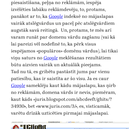
piesaistīšana, peļņa no reklāmām, iespēja
izvēlēties labāku reklāmdevēju, to, protams,
panākot ar to, ka
Google
indeksē no mājaslapas
vairāk atslēgvārdus un paceļ pēc atslēgvārdiem
augstāk savā reitingā. Un, protams, te mēs arī
varam runāt par domenu vārdu zagšanu (vai kā
lai pareizi vēl nodefinē to, ka pērk visus
iespējamos «populāros» domēnu vārdus), lai tikai
viņu saturs no
Google
meklēšanas rezultātiem
būtu aizvien vairāk un aktuālāk pieejams.
Tad nu tā, es gribētu pastāstīt jums par vienu
patiesību, kas ir saistīta ar šo visu. Ja es caur
Google
sameklēju kaut kādu mājaslapu, kas ņirb
no reklāmām, domena vārds ir nevis, piemēram,
kaut kāds «juris.blogspot.com/abcdeeft/ghits/?
34930», bet «www.juris.com/3/», es, visticamāk,
varētu drīzāk uzticēties pirmajai mājaslapai.