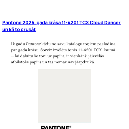
Pantone 2026. gada krāsa 11-4201 TCX Cloud Dancer
un kā to drukāt
Ik gadu
Pantone
kādu no savu katalogu toņiem pasludina
par gada krāsu. Šoreiz izvēlēts tonis 11-4201 TCX. Īsumā
— lai dabūtu šo toni uz papīra, ir vienkārši jāizvēlās
atbilstošs papīrs un tas nemaz nav jāapdrukā.