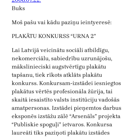
2006.07.22.
Buks
Moš pašu vai kādu paziņu ieintyeresē:
PLAKĀTU KONKURSS “URNA 2”
Lai Latvijā veicinātu sociāli atbildīgu,
nekomerciālu, sabiedrību uzrunājošu,
mākslinieciski augstvērtīgu plakātu
tapšanu, tiek rīkots atklāts plakātu
konkurss. Konkursam-izstādei iesniegtos
plakātus vērtēs profesionāla žūrija, tai
skaitā iesaistīto valsts institūciju vadošās
amatpersonas. Izstādei pieņemtos darbus
eksponēs izstāžu zālē “Arsenāls” projekta
“Publiskie spoguļi” ietvaros. Konkursa
laureāti tiks paziņoti plakātu izstādes