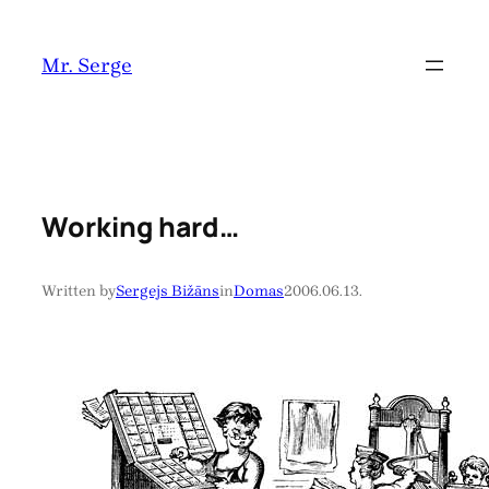
Pāriet
uz
Mr. Serge
saturu
Working hard…
Written by
Sergejs Bižāns
in
Domas
2006.06.13.