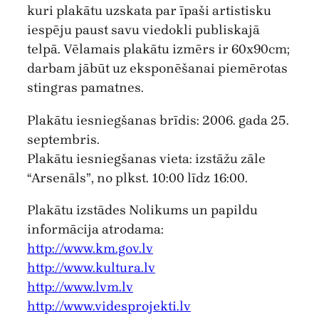
kuri plakātu uzskata par īpaši artistisku
iespēju paust savu viedokli publiskajā
telpā. Vēlamais plakātu izmērs ir 60x90cm;
darbam jābūt uz eksponēšanai piemērotas
stingras pamatnes.
Plakātu iesniegšanas brīdis: 2006. gada 25.
septembris.
Plakātu iesniegšanas vieta: izstāžu zāle
“Arsenāls”, no plkst. 10:00 līdz 16:00.
Plakātu izstādes Nolikums un papildu
informācija atrodama:
http://www.km.gov.lv
http://www.kultura.lv
http://www.lvm.lv
http://www.videsprojekti.lv