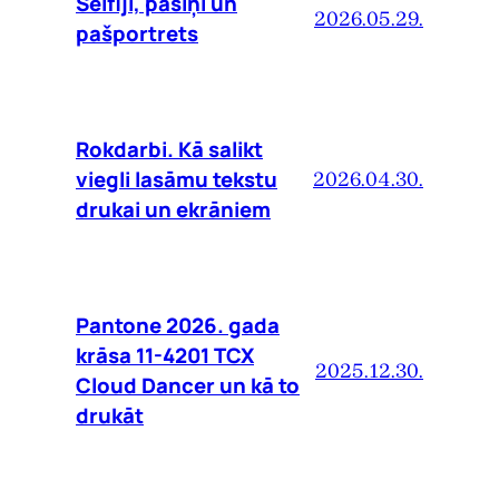
Selfiji, pašiņi un
2026.05.29.
pašportrets
Rokdarbi. Kā salikt
viegli lasāmu tekstu
2026.04.30.
drukai un ekrāniem
Pantone 2026. gada
krāsa 11-4201 TCX
2025.12.30.
Cloud Dancer un kā to
drukāt