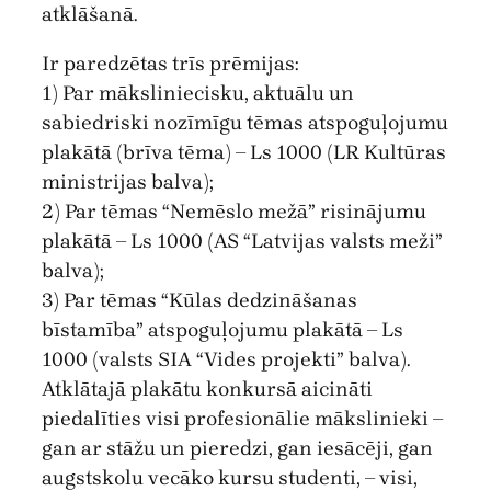
atklāšanā.
Ir paredzētas trīs prēmijas:
1) Par māksliniecisku, aktuālu un
sabiedriski nozīmīgu tēmas atspoguļojumu
plakātā (brīva tēma) – Ls 1000 (LR Kultūras
ministrijas balva);
2) Par tēmas “Nemēslo mežā” risinājumu
plakātā – Ls 1000 (AS “Latvijas valsts meži”
balva);
3) Par tēmas “Kūlas dedzināšanas
bīstamība” atspoguļojumu plakātā – Ls
1000 (valsts SIA “Vides projekti” balva).
Atklātajā plakātu konkursā aicināti
piedalīties visi profesionālie mākslinieki –
gan ar stāžu un pieredzi, gan iesācēji, gan
augstskolu vecāko kursu studenti, – visi,