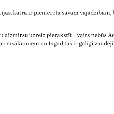
jās, katra ir piemērota savām vajadzībām, be
u aizmirsu uzreiz pierakstīt – vairs nebūs
A
 pirmsākumiem un tagad tas ir galīgi zaudējis