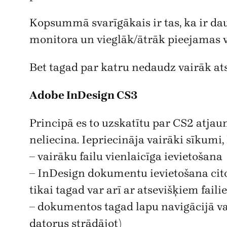
Kopsummā svarīgākais ir tas, ka ir daud
monitora un vieglāk/ātrāk pieejamas v
Bet tagad par katru nedaudz vairāk ats
Adobe InDesign CS3
Principā es to uzskatītu par CS2 atjaun
neliecina. Iepriecināja vairāki sīkumi,
– vairāku failu vienlaicīga ievietošana
– InDesign dokumentu ievietošana cito
tikai tagad var arī ar atsevišķiem faili
– dokumentos tagad lapu navigācijā va
datorus strādājot)