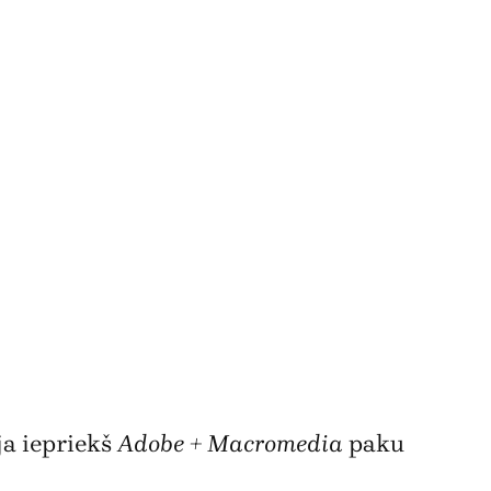
āja iepriekš
Adobe + Macromedia
paku