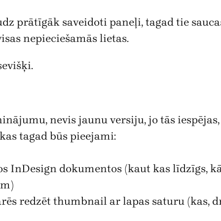
z prātīgāk saveidoti paneļi, tagad tie saucas 
isas nepieciešamās lietas.
evišķi.
inājumu, nevis jaunu versiju, jo tās iespējas
 kas tagad būs pieejami:
s InDesign dokumentos (kaut kas līdzīgs, kā 
em)
rēs redzēt thumbnail ar lapas saturu (kas, d