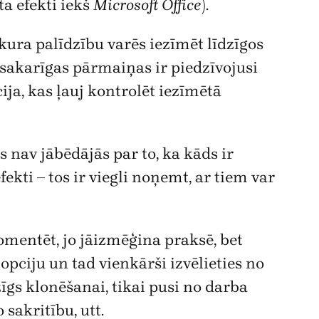
ta efekti iekš
Microsoft Office
).
kura palīdzību varēs iezīmēt līdzīgos
 sakarīgas pārmaiņas ir piedzīvojusi
ija, kas ļauj kontrolēt iezīmētā
airs nav jābēdājās par to, ka kāds ir
efekti – tos ir viegli noņemt, ar tiem var
mentēt, jo jāizmēģina praksē, bet
o opciju un tad vienkārši izvēlieties no
īgs klonēšanai, tikai pusi no darba
sakritību, utt.