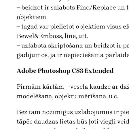
– beidzot ir salabots Find/Replace un ta
objektiem
– tagad var pielietot objektiem visus e
Bewel&Emboss, line, utt.
– uzlabota skriptošana un beidzot ir p
gadījumos, ja ir nepieciešama pārlaid
Adobe Photoshop CS3 Extended
Pirmām kārtām – vesela kaudze ar dažād
modelēšana, objektu mērīšana, u.c.
Bez tam nozīmīgus uzlabojumus ir pied
tāpēc daudzas lietas būs ļoti viegli ve