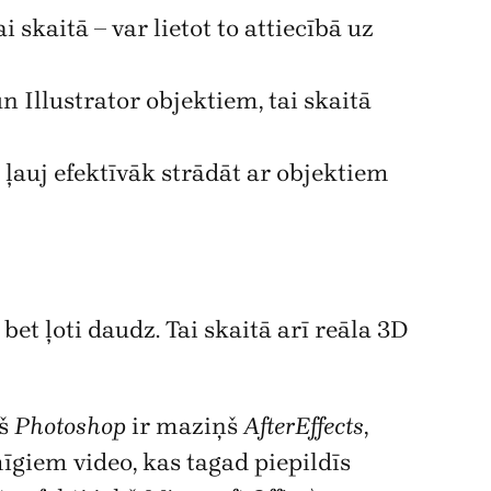
 skaitā – var lietot to attiecībā uz
n Illustrator objektiem, tai skaitā
 ļauj efektīvāk strādāt ar objektiem
t ļoti daudz. Tai skaitā arī reāla 3D
kš
Photoshop
ir maziņš
AfterEffects
,
mīgiem video, kas tagad piepildīs