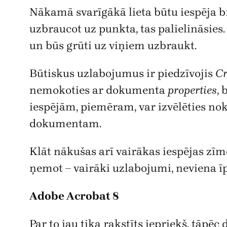
Nākamā svarīgākā lieta būtu iespēja br
uzbraucot uz punkta, tas palielināsies.
un būs grūti uz viņiem uzbraukt.
Būtiskus uzlabojumus ir piedzīvojis
Cr
nemokoties ar dokumenta
properties
, 
iespējām, piemēram, var izvēlēties no
dokumentam.
Klāt nākušas arī vairākas iespējas zī
ņemot – vairāki uzlabojumi, neviena 
Adobe Acrobat 8
Par to jau tika rakstīts iepriekš, tāpēc