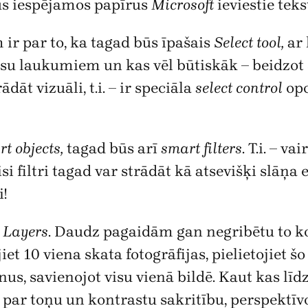
sus iespējamos papīrus
Microsoft
ieviestie teks
ir par to, ka tagad būs īpašais
Select tool,
ar 
rāsu laukumiem un kas vēl būtiskāk – beidzot
āt vizuāli, t.i. – ir speciāla
select control
opc
t objects,
tagad būs arī
smart filters
. T.i. – v
isi filtri tagad var strādāt kā atsevišķi slāņa 
i!
 Layers
. Daudz pagaidām gan negribētu to ko
iet 10 viena skata fotogrāfijas, pielietojiet š
s, savienojot visu vienā bildē. Kaut kas līdz
 par toņu un kontrastu sakritību, perspektīvo 