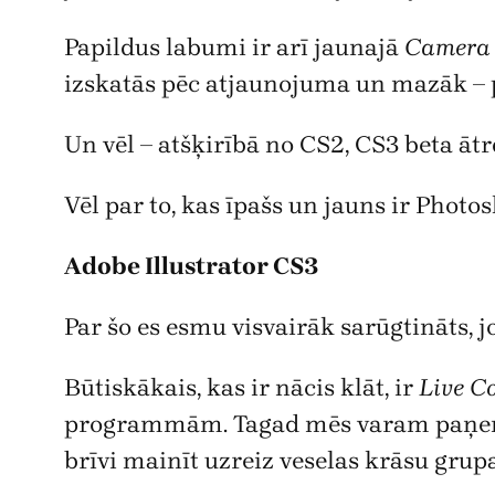
Papildus labumi ir arī jaunajā
Camera
izskatās pēc atjaunojuma un mazāk – p
Un vēl – atšķirībā no CS2, CS3 beta ātrd
Vēl par to, kas īpašs un jauns ir Photo
Adobe Illustrator CS3
Par šo es esmu visvairāk sarūgtināts, j
Būtiskākais, kas ir nācis klāt, ir
Live C
programmām. Tagad mēs varam paņemt vi
brīvi mainīt uzreiz veselas krāsu grupa