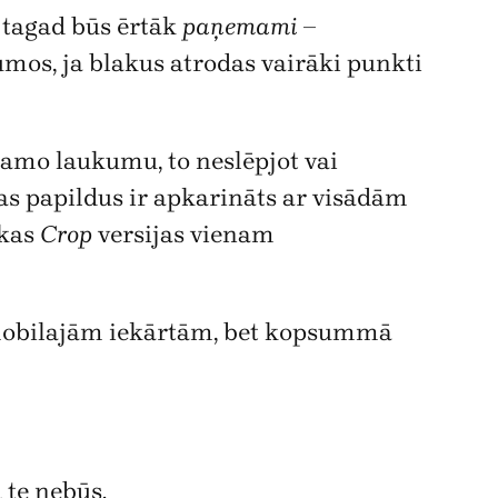
e tagad būs ērtāk
paņemami
–
jumos, ja blakus atrodas vairāki punkti
iežamo laukumu, to neslēpjot vai
as papildus ir apkarināts ar visādām
ākas
Crop
versijas vienam
ī mobilajām iekārtām, bet kopsummā
 te nebūs.