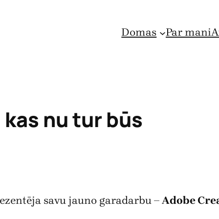
Domas
Par mani
A
 kas nu tur būs
ezentēja savu jauno garadarbu –
Adobe Crea