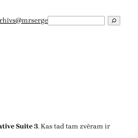
rhīvs
@mrserge
Search
tive Suite 3
. Kas tad tam zvēram ir