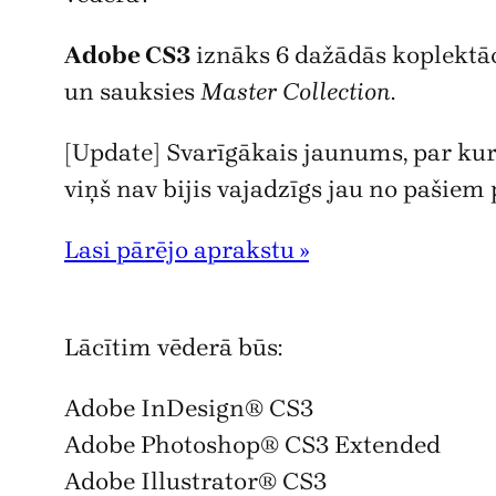
Adobe CS3
iznāks 6 dažādās koplektāci
un sauksies
Master Collection
.
[Update] Svarīgākais jaunums, par kur
viņš nav bijis vajadzīgs jau no pašiem
Lasi pārējo aprakstu »
Lācītim vēderā būs:
Adobe InDesign® CS3
Adobe Photoshop® CS3 Extended
Adobe Illustrator® CS3