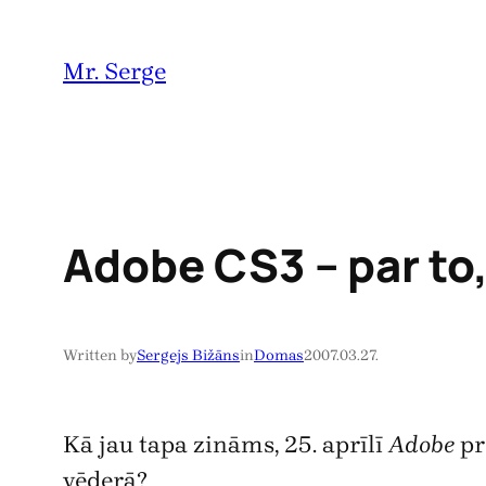
Pāriet
uz
Mr. Serge
saturu
Adobe CS3 – par to,
Written by
Sergejs Bižāns
in
Domas
2007.03.27.
Kā jau tapa zināms, 25. aprīlī
Adobe
pr
vēderā?