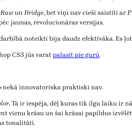
 Raw
un
Bridge
, bet viņi nav cieši saistīti ar
P
ēc jaunas, revolucionāras versijas.
arbībā noteikti bija daudz efektīvāka. Es ļoti 
shop CS3 jūs varat
palasīt pie gurū
.
o nekā innovatoriska praktiski nav.
olor
. Tā ir iespēja, dēļ kuras tik ilgu laiku i
enu krāsu un šai krāsai papildus izvēlēties
s tonalitāti.