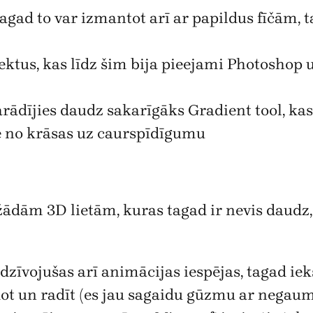
gad to var izmantot arī ar papildus fīčām, tai
fektus, kas līdz šim bija pieejami Photoshop u
arādījies daudz sakarīgāks Gradient tool, kas
e no krāsas uz caurspīdīgumu
ām 3D lietām, kuras tagad ir nevis daudz, be
zīvojušas arī animācijas iespējas, tagad ie
idot un radīt (es jau sagaidu gūzmu ar negau