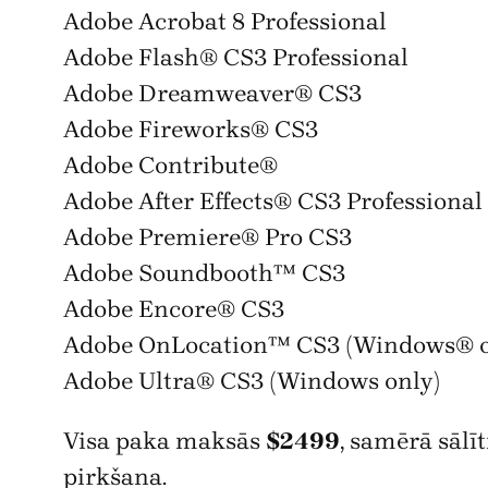
Adobe Acrobat 8 Professional
Adobe Flash® CS3 Professional
Adobe Dreamweaver® CS3
Adobe Fireworks® CS3
Adobe Contribute®
Adobe After Effects® CS3 Professional
Adobe Premiere® Pro CS3
Adobe Soundbooth™ CS3
Adobe Encore® CS3
Adobe OnLocation™ CS3 (Windows® o
Adobe Ultra® CS3 (Windows only)
Visa paka maksās
$2499
, samērā sālīt
pirkšana.