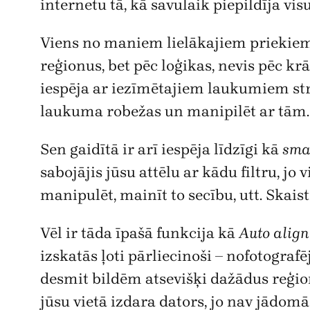
internetu tā, kā savulaik piepildīja vi
Viens no maniem lielākajiem priekiem 
reģionus, bet pēc loģikas, nevis pēc k
iespēja ar iezīmētajiem laukumiem strād
laukuma robežas un manipilēt ar tām.
Sen gaidītā ir arī iespēja līdzīgi kā
smar
sabojājis jūsu attēlu ar kādu filtru, jo v
manipulēt, mainīt to secību, utt. Skaist
Vēl ir tāda īpašā funkcija kā
Auto align
izskatās ļoti pārliecinoši – nofotografēj
desmit bildēm atsevišķi dažādus reģionu
jūsu vietā izdara dators, jo nav jādomā