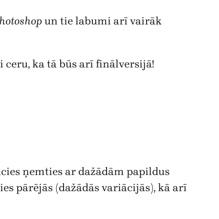
hotoshop
un tie labumi arī vairāk
ceru, ka tā būs arī finālversijā!
r nācies ņemties ar dažādām papildus
 pārējās (dažādās variācijās), kā arī