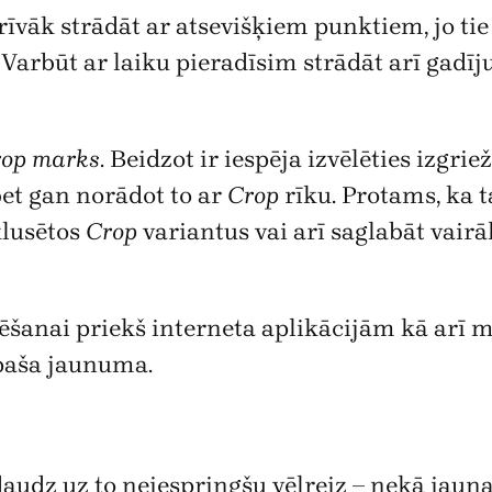
īvāk strādāt ar atsevišķiem punktiem, jo ti
 Varbūt ar laiku pieradīsim strādāt arī gadī
op marks
. Beidzot ir iespēja izvēlēties izgr
bet gan norādot to ar
Crop
rīku. Protams, ka t
klusētos
Crop
variantus vai arī saglabāt vair
mēšanai priekš interneta aplikācijām kā ar
īpaša jaunuma.
 daudz uz to neiespringšu vēlreiz – nekā jauna