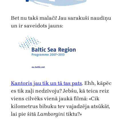
Bet nu takš malači! Jau sarakuši naudiņu
un ir saveidots jauns:
Kantoris jau tik un tā tas pats
. Ehh, kāpēc
es tik zaļi nedzīvoju? Jebšu, kā teica reiz
viens cilvēks vienā jaukā filmā: «Cik
kilometrus bibuku tev vajadzēja atsūkāt,
lai pie šitā
Lamborgini
tiktu?»