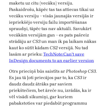
maketu uz citu (vecāku) versiju.
Paskaidrošu, kāpēc tas tas attiecas tikai uz
vecāku versiju – visās jaunajās versijās ir
iepriekšējo versiju failu importēšanas
spraudņi, tāpēc tas nav aktuāli. Savukārt
vecākām versijām gan – es pats pašreiz
strādāju ar
CS3
un man ik pa laikam nākas
kaut ko sūtīt kādam
CS2
versijā. Nu tad
lasām ar prieku:
TechNote:Can’t save
InDesign documents to an earlier version
Otrs prieciņš būs saistīts ar
Photoshop CS3
.
Es jau tā ļoti priecājos par to, ka
CS3
ir
daudz daudz ātrāks par saviem
priekštečiem, bet āreče nu, izrādās, ka ir
vēl visādi sīkumiņi, gar kuriem
pabakstoties var piedabūt programmu