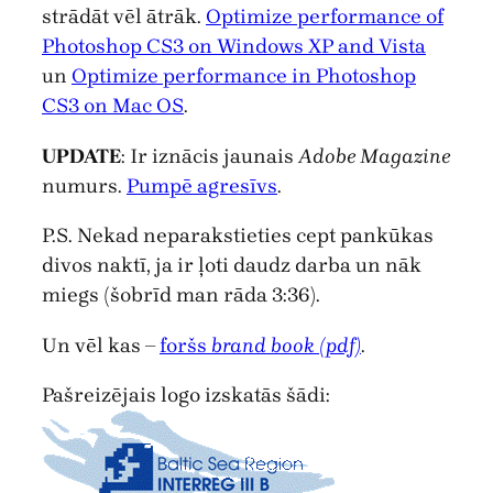
strādāt vēl ātrāk.
Optimize performance of
Photoshop CS3 on Windows XP and Vista
un
Optimize performance in Photoshop
CS3 on Mac OS
.
UPDATE
: Ir iznācis jaunais
Adobe Magazine
numurs.
Pumpē agresīvs
.
P.S. Nekad neparakstieties cept pankūkas
divos naktī, ja ir ļoti daudz darba un nāk
miegs (šobrīd man rāda 3:36).
Un vēl kas –
foršs
brand book (pdf)
.
Pašreizējais logo izskatās šādi: