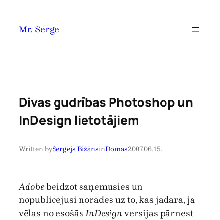
Pāriet
uz
Mr. Serge
saturu
Divas gudrības Photoshop un
InDesign lietotājiem
Written by
Sergejs Bižāns
in
Domas
2007.06.15.
Adobe
beidzot saņēmusies un
nopublicējusi norādes uz to, kas jādara, ja
vēlas no esošās
InDesign
versijas pārnest