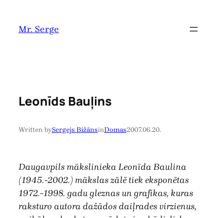
Pāriet
uz
Mr. Serge
saturu
Leonīds Bauļins
Written by
Sergejs Bižāns
in
Domas
2007.06.20.
Daugavpils mākslinieka Leonīda Baulina
(1945.-2002.) mākslas zālē tiek eksponētas
1972.-1998. gadu gleznas un grafikas, kuras
raksturo autora dažādos daiļrades virzienus,