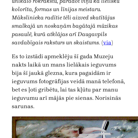
unikālo rokrakstu, parādot viņu kā lielisku
kolorīta, formas un līnijas meistaru.
Mākslinieka radītie tēli aizved skatītājus
smalkajā un noskaņām bagātajā mūzikas
pasaulē, kurā atklājas arī Daugavpils
savdabīgais raksturs un skaistums.
(
via
)
Es to izstādi apmeklēju šī gada Muzeju
nakts laikā un mans lielākais ieguvums
bija šī jaukā glezna, kura pagaidām ir
ieguvums fotogrāfijas veidā manā telefonā,
bet es ļoti gribētu, lai tas kļūtu par manu
ieguvumu arī mājās pie sienas. Norisinās
sarunas.