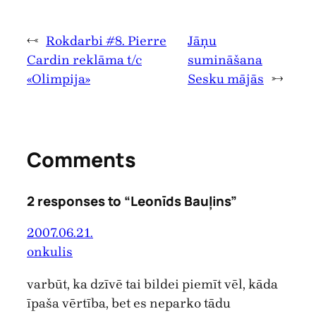
←
Rokdarbi #8. Pierre
Jāņu
Cardin reklāma t/c
sumināšana
«Olimpija»
Sesku mājās
→
Comments
2 responses to “Leonīds Bauļins”
2007.06.21.
onkulis
varbūt, ka dzīvē tai bildei piemīt vēl, kāda
īpaša vērtība, bet es neparko tādu