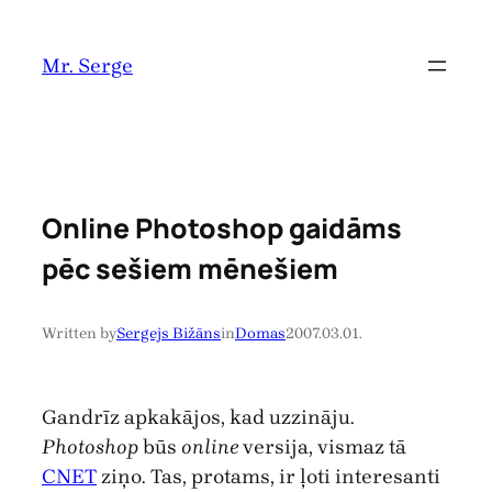
Pāriet
uz
Mr. Serge
saturu
Online Photoshop gaidāms
pēc sešiem mēnešiem
Written by
Sergejs Bižāns
in
Domas
2007.03.01.
Gandrīz apkakājos, kad uzzināju.
Photoshop
būs
online
versija, vismaz tā
CNET
ziņo. Tas, protams, ir ļoti interesanti