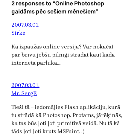
2 responses to “Online Photoshop
gaidāms pēc sešiem mēnešiem”
2007.03.01.
Sirke
Kā izpaužas online versija? Var nokačāt
par brīvu jebšu pilnīgi strādāt kaut kādā
interneta pārlūkā….
2007.03.01.
Mr. SergE
Tieši tā – iedomājies Flash aplikāciju, kurā
tu strādā kā Photoshop. Protams, jārēķinās,
ka tas būs ļoti ļoti primitīvā veidā. Nu tā kā
tāds ļoti ļoti kruts MSPaint. :)