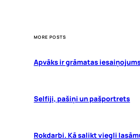
MORE POSTS
Apvāks ir grāmatas iesaiņojum
Selfiji, pašiņi un pašportrets
Rokdarbi. Kā salikt viegli lasā