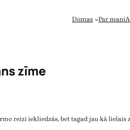
Domas
Par mani
A
āns zīme
o reizi iekliedzās, bet tagad jau kā lielais 