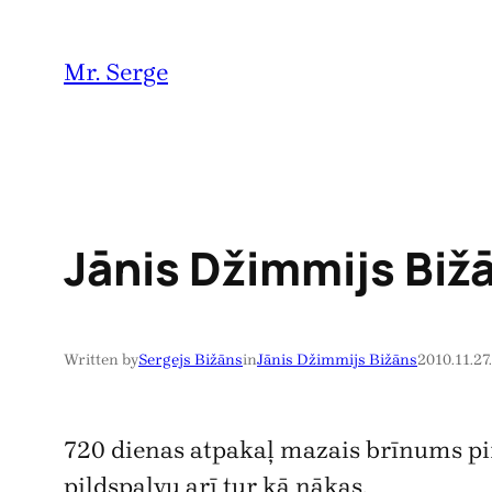
Pāriet
uz
Mr. Serge
saturu
Jānis Džimmijs Biž
Written by
Sergejs Bižāns
in
Jānis Džimmijs Bižāns
2010.11.27.
720 dienas atpakaļ mazais brīnums pirm
pildspalvu arī tur kā nākas.