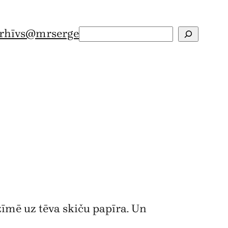
rhīvs
@mrserge
Search
zīmē uz tēva skiču papīra. Un