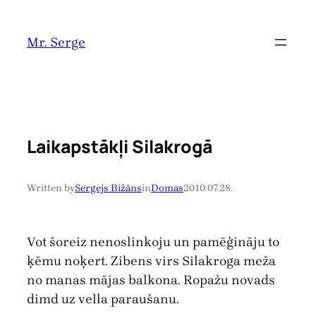
Pāriet
uz
Mr. Serge
saturu
Laikapstākļi Silakrogā
Written by
Sergejs Bižāns
in
Domas
2010.07.28.
Vot šoreiz nenoslinkoju un pamēģināju to
ķēmu noķert. Zibens virs Silakroga meža
no manas mājas balkona. Ropažu novads
dimd uz vella paraušanu.