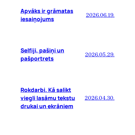
Apvāks ir grāmatas
2026.06.19.
iesaiņojums
Selfiji, pašiņi un
2026.05.29.
pašportrets
Rokdarbi. Kā salikt
viegli lasāmu tekstu
2026.04.30.
drukai un ekrāniem