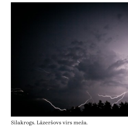
Silakrogs. Lāzeršovs virs meža.