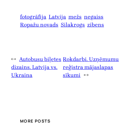
fotogrāfija
Latvija
mežs
negaiss
Ropažu novads
Silakrogs
zibens
←
Autobusu biļetes
Rokdarbi. Uzņēmumu
dizains. Latvija vs.
reģistra mājaslapas
Ukraina
sīkumi
→
MORE POSTS