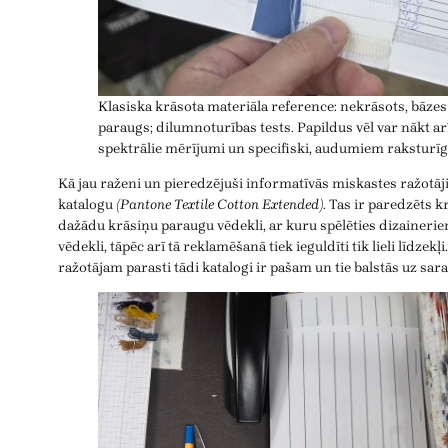
Klasiska krāsota materiāla reference: nekrāsots, bāzes
paraugs; dilumnoturības tests. Papildus vēl var nākt ar
spektrālie mērījumi un specifiski, audumiem raksturīgi
Kā jau raženi un pieredzējuši informatīvās miskastes ražotāj
katalogu
(Pantone Textile Cotton Extended)
. Tas ir paredzēts 
dažādu krāsiņu paraugu vēdekli, ar kuru spēlēties dizainerie
vēdekli, tāpēc arī tā reklamēšanā tiek ieguldīti tik lieli līdzek
ražotājam parasti tādi katalogi ir pašam un tie balstās uz sar