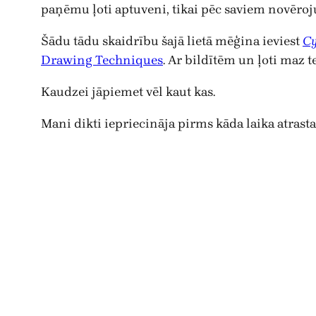
paņēmu ļoti aptuveni, tikai pēc saviem novēroju
Šādu tādu skaidrību šajā lietā mēģina ieviest
C
Drawing Techniques
. Ar bildītēm un ļoti maz 
Kaudzei jāpiemet vēl kaut kas.
Mani dikti iepriecināja pirms kāda laika atrast