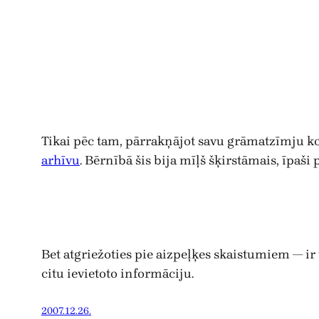
Tikai pēc tam, pārrakņājot savu grāmatzīmju kol
arhīvu
. Bērnībā šis bija mīļš šķirstāmais, īpa
Bet atgriežoties pie aizpeļķes skaistumiem — ir
citu ievietoto informāciju.
2007.12.26.