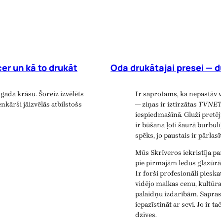
er un kā to drukāt
Oda drukātajai presei — d
gada krāsu. Šoreiz izvēlēts
Ir saprotams, ka nepastāv 
nkārši jāizvēlās atbilstošs
— ziņas ir iztirzātas
TVNE
iespiedmašīnā. Gluži pretē
ir būšana ļoti šaurā burbulī
spēks, jo paustais ir pārlas
Mūs Skrīveros iekristīja p
pie pirmajām ledus glazūrā
Ir forši profesionāli piesk
vidējo malkas cenu, kultūr
palaidņu izdarībām. Saprast
iepazīstināt ar sevi. Jo ir t
dzīves.