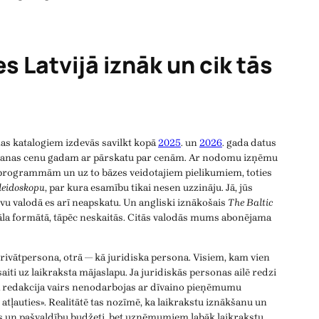
s Latvijā iznāk un cik tās
s katalogiem izdevās savilkt kopā
2025
. un
2026
. gada datus
ēšanas cenu gadam ar pārskatu par cenām. Ar nodomu izņēmu
TV programmām un uz to bāzes veidotajiem pielikumiem, toties
leidoskopu
, par kura esamību tikai nesen uzzināju. Jā, jūs
ievu valodā es arī neapskatu. Un angliski iznākošais
The Baltic
nāla formātā, tāpēc neskaitās. Citās valodās mums abonējama
privātpersona, otrā — kā juridiska persona. Visiem, kam vien
ī saiti uz laikraksta mājaslapu. Ja juridiskās personas ailē redzi
a redakcija vairs nenodarbojas ar dīvaino pieņēmumu
tļauties». Realitātē tas nozīmē, ka laikrakstu iznākšanu un
ts un pašvaldību budžeti, bet uzņēmumiem labāk laikrakstu