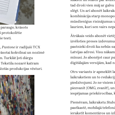
tad droši vien māj ar galvu
slēgt. Un arī abonēt laikrak
kombinācija starp monopoli
mūsdienīgus risinājumus u
lauriem, kuri sen vairs nep
 paraugs; krāsots
ī protokolētie
Ātrākais veids abonēt vietēj
e testi.
izvēloties preses izdevumu
pastnieki droši ka nebūs sa
i,
Pantone
ir radījuši TCX
Latvijas adresi. Visu nāka
krāsotai kokvilnai un nozīmē
mīnusi. Jo abonējot caur
pa
m. Turklāt ļoti dārgu
digitālajām versijām, kad ne
ļi. Tekstila nozarē katram
ažotās produkcijas vēsturi.
Otrs variants ir apmeklēt l
laikrakstiem un to redakcij
piedzīvojumi. Jo ne visiem 
piezvanīt (OMG, zvanīt!), u
iespējamas priekšrocības,
Piemēram, laikrakstu
Stab
pastkastē, mobilajā telefonā
ierakstīt komentāros un izl