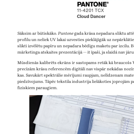
Sāksim ar būtiskāko.
Pantone
gada krāsa nepadara sliktu attēl
profilu un neliek UV lakai uzvesties pieklājīgāk uz nepārklāt
slikti izvēlētu papīru un nepadara bēdīgu maketu par izcilu. Be
mārketinga atskaites prezentācijā — it īpaši, ja slaidā nav jārun
Mūsdienās kalibrēts ekrāns ir sastopams retāk kā braucošs V
precīzām krāsu referencēm digitāli nav vispār nekādas nozī
kas. Savukārt spektrālie mērījumi raupjam, nelīdzenam mater
piedzīvojums. Tāpēc tekstila industrija lielākoties joprojām p
fiziskiem paraugiem.