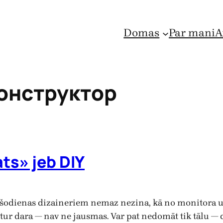
Domas
Par mani
A
онструктор
ats» jeb DIY
šodienas dizaineriem nemaz nezina, kā no monitora uz
sti tur dara — nav ne jausmas. Var pat nedomāt tik tālu 