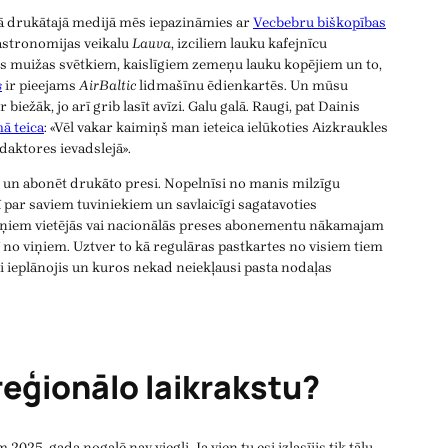
ējā drukātajā medijā mēs iepazināmies ar
Vecbebru biškopības
gastronomijas veikalu
Lauva
, izciliem lauku kafejnīcu
 muižas svētkiem, kaislīgiem zemeņu lauku kopējiem un to,
s
ir pieejams
AirBaltic
lidmašīnu ēdienkartēs. Un mūsu
iežāk, jo arī grib lasīt avīzi. Galu galā. Raugi, pat Dainis
ā teica
: «Vēl vakar kaimiņš man ieteica ielūkoties Aizkraukles
daktores ievadslejā».
s un abonēt drukāto presi. Nopelnīsi no manis milzīgu
ī par saviem tuviniekiem un savlaicīgi sagatavoties
iņiem vietējās vai nacionālās preses abonementu nākamajam
 no viņiem. Uztver to kā regulāras pastkartes no visiem tiem
i ieplānojis un kuros nekad neiekļausi pasta nodaļas
reģionālo laikrakstu?
 2025. gada nogalē nav viegli. Ja vien tu esi izlasījis tik tālu,