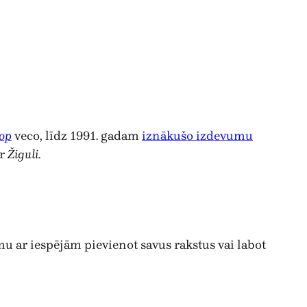
ор
veco, līdz 1991. gadam
iznākušo izdevumu
ar
Žiguli
.
mu ar iespējām pievienot savus rakstus vai labot