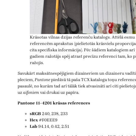
Krāsotas vilnas dzijas referenču katalogs. Attēlā esmu 
referencēm aprakstus (pielietotās krāsvielu proporcija
cita specifiska informācija). Pēc šādiem katalogiem arī
gadiem ražotājs spēj atrast precīzu referenci tam, ko p
ražojis.
Savukārt maksātnespējīgiem dizaineriem un dizaineru vadītāj
pleciem,
Pantone
piedāvā tā paša TCX kataloga toņu reference
pasaulē, no kurām tad arī tālāk tiek atvasināti arī citi pielie
uz
aifoniem
vai drukai uz papīra.
Pantone 11-4201 krāsas references
sRGB
240, 238, 233
Hex
#F0EEE9
Lab
94.14, 0.42, 2.51