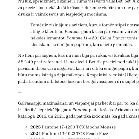
Nu lūk, spridziniet, dizaineri. Jums visi vārti vaļā! Bet, bet. A
Ja precīzi, tad nekā. Jo šī krāsas reference vispār tam nav pa
drukā ir vairāk sevis un iespiedēju mocīšana.
Tomēr ir risinājums arī tiem, kurus tomēr stipri notra
stilīgie klienti un
Pantone
gada krāsa par visām varītēm
nāksies izmantot.
Pantone 11-4201 Cloud Dancer
tonis i
klasiskam, krēmīgam papīram, kuru lieto grāmatās.
No tiem paraugiem, kas nu man bija pa rokai, vistuvākais bija
Δ
E
2.49 pret referenci. Jā, nav izcili. Bet tik precīzi nodrukāt 
pavisam droši varu apgalvot, ka ir arī citi krēmīgie papīri, kuru
būtu mums kārtīga deja mākoņos. Respektīvi, vienkārši lietoj
gada trendam atbilstošo bāzi un bez galvassāpēm drukājiet pā
—
Galvassāpju mazināšanai un vispārējai pārliecībai par to, ka
ir kārtībā: iepriekšējo gadu
Pantone
gada krāsas. Arīdzan no t
kataloga. 2016. un 2021. gadā pat tika izdomāts, ka gada krāsa
2025
Pantone 17-1230 TCX Mocha Mousse
2024
Pantone 13-1023 TCX Peach Fuzz