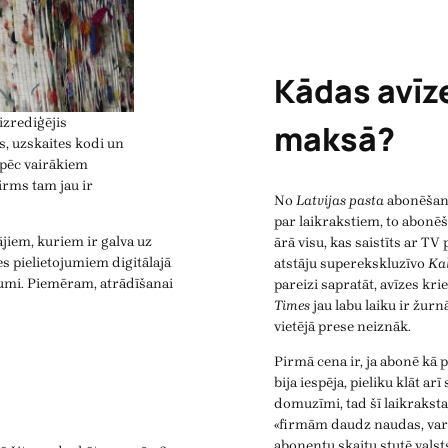
Kādas avīze
izrediģējis
maksā?
s, uzskaites kodi un
 pēc vairākiem
irms tam jau ir
No
Latvijas pasta
abonēšana
par laikrakstiem, to abon
iem, kuriem ir galva uz
ārā visu, kas saistīts ar 
s pielietojumiem digitālajā
atstāju superekskluzīvo
Ka
tojumi. Piemēram, atrādīšanai
pareizi sapratāt, avīzes kr
Times
jau labu laiku ir žur
vietējā prese neiznāk.
Pirmā cena ir, ja abonē kā 
bija iespēja, pieliku klāt ar
domuzīmi, tad šī laikrakst
«firmām daudz naudas, var a
abonentu skaitu stutē vals