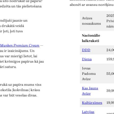
 kā šito nodrukāt uz papīra?
abonēt ar avansu norēķinu
redzēta un tās pielietošana
2025
Avīzes
mdījuši jaunie un
Priv
nosaukums
 drukātā veidā
nām
r ļoti, ļoti tuvs
Nacionālie
laikraksti
Munken Premium Cream
—
DDD
24,0
jau ir izaicinājums. Un
s var mierīgi lietot, lai
Diena
159,
iet krēmīgos papīrus kā jau
ri saturu.
Ievas
Padomu
55,0
Avīze
 drukā uz papīra mums viss
Kas Jauns
ekstila (kokvilnas) krāsu
39,9
Avīze
s var būt veselas divas.
Kultūrzīmes
19,9
Latvijas