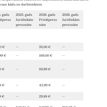
 caur kādu no darbiniekiem.
. gads
2025. gads
2026. gads
2026. gads
ātperso
Juridiskām
Privātperso
Juridiskām
personām
nām
personām
0 €
—
35,00 €
—
99 €
—
169,00 €
—
0 €
—
59,99 €
—
9 €
—
43,99 €
—
9 €
—
29,88 €
—