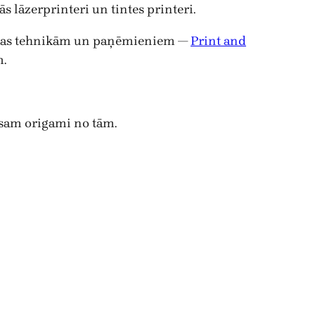
 lāzerprinteri un tintes printeri.
rukas tehnikām un paņēmieniem —
Print and
m.
am origami no tām.