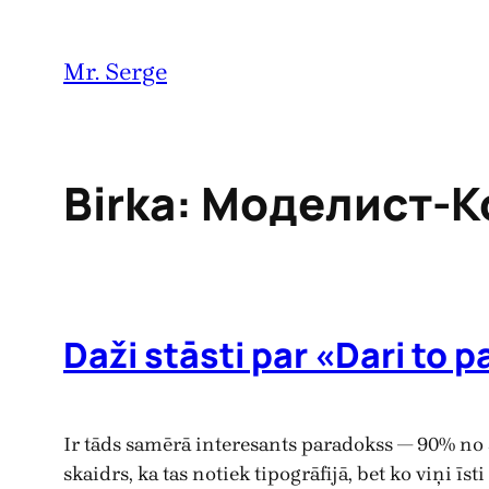
Pāriet
uz
Mr. Serge
saturu
Birka:
Моделист-К
Daži stāsti par «Dari to p
Ir tāds samērā interesants paradokss — 90% no 
skaidrs, ka tas notiek tipogrāfijā, bet ko viņi ī