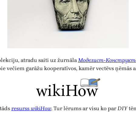
ekciju, atradu saiti uz žurnāla
Моделист-Конструкт
ši pie večiem garāžu kooperatīvos, kamēr vectēvs ņēmās 
 tāds
resurss
wikiHow
. Tur lērums ar visu ko par
DIY
tē