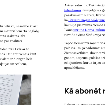
Avīzes satuvina. Tieši viet
tehnikumu
, Jaunjelgavas 
pasākumiem Neretā, Krapes
ka
Skrīveru mājas saldējum
kaimiņš pie mums ciemos ir b
u lielisku, nesalabo krāsu
Īvāns
uzrunā Doma laukum
iem materiāliem. Tā neglābj
novada avīzes
Staburags
re
t tā izskatās labi
ā par realitāti.
Tāpēc aicinu tevi saņemtie
paldies. Un, ja padomāsi ar
olvo 760. Līdz ar to
Ziemassvētkiem, dāvinot v
mes. Der aptuvenais kaut
gadam, saņemsi paldies arī
iālam ir diezgan liels
ceļojumiem, kurus tu jau es
aļaujas uz reāliem,
apmeklējumu.
Kā abonēt 
Rakstīt un stāstīt par avīzēm