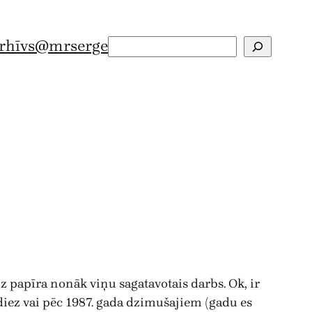
rhīvs
@mrserge
Search
 papīra nonāk viņu sagatavotais darbs. Ok, ir
— diez vai pēc 1987. gada dzimušajiem (gadu es