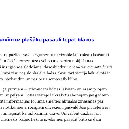
urvīm uz plašāku pasauli tepat blakus
vairs pārliecinošu argumentu nacionālo laikrakstu lasīšanai
T
un
Delfu
komentāros vēl pirms papīra nokļūšanas
ji ir reģionos. Sēdēšana klasesbiedru
vacapā
vai ciemata
feisītī
, kurā visu regulē skaļākā balss. Savukārt vietējā laikrakstā ir
īts, pārbaudīts un par to uzņemas atbildību.
ar gājputniem — atbraucam līdz ar lakšiem un esam projām
m uz peļķēm. Toties vietējo laikrakstu abonējam jau gadiem.
atītā informācijas forumā smelties aktuālas zināšanas par
as notikumiem, rosīgiem cilvēkiem, pašvaldības piruetēm un
 un iepazīt, kā tad kaimiņi dzīvo. Un varbūt dažkārt arī
aču iemesls, kāpēc tieši te izvēlamies pavadīt būtisku daļu