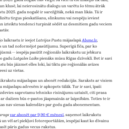
 un klusē, lai neierosinātu dialogu un varētu šo tēmu ātrāk
stu 2025. gada nogalē ir sarežģītāk, nekā man likās. Tā ir
zētu tirgus pieskatīšanu, slinkumu vai nespēju ieviest
n izteiktu tendenci turpināt sēdēt uz desmitiem gadu veciem
astāv.
o laikrastu ir ieejot
Latvijas Pasta
mājaslapā
Abone.lv
,
s un tad noformējot pasūtījumu. Superīgā fīča, par ko
jūsmā — iespēja pasūtīt reģionālo laikrakstu uz jebkuru
mo gadu
Latgales Laiks
pienāks mūsu Rīgas dzīvoklī. Bet ir savi
stu
būs jāizmet elles loki, lai tiktu pie reģionālās avīzes
esi uz vietas.
aikrakstu mājaslapas un abonēt redakcijās. Saraksts ar visiem
u mājaslapu adresēm ir apkopots tālāk. Tur ir savi, īpaši
izdevies saprotamu tehnisko risinājumu uztaisīt, citi prasa
n ar dažiem būs e-pastos jāapmainās ar laipnībām. Toties te ir
 kas nav sienas kalendārs par godu gada abonementam.
urags
var abonēt par 9,90 € mēnesī
, saņemot laikrakstu
 un vēl arī piekļuvi fotoreportāžām, iespējai kaut ko dīvainu
asīt pāris gadus vecus rakstus.