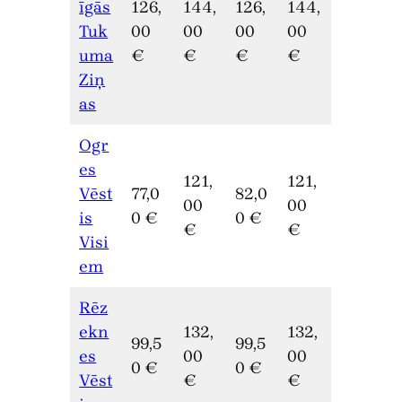
īgās
126,
144,
126,
144,
Tuk
00
00
00
00
uma
€
€
€
€
Ziņ
as
Ogr
es
121,
121,
Vēst
77,0
82,0
00
00
is
0 €
0 €
€
€
Visi
em
Rēz
ekn
132,
132,
99,5
99,5
es
00
00
0 €
0 €
Vēst
€
€