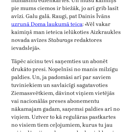
lidmašīnu ēdienkartēs. Un mūsu kaimiņš
pie mums ciemos ir biežāk, jo arī grib lasīt
avīzi. Galu galā. Raugi, pat Dainis Īvāns
uzrunā Doma laukumā teica
: «Vēl vakar
kaimiņš man ieteica ielūkoties Aizkraukles
novada avīzes
Staburags
redaktores
ievadslejā».
Tāpēc aicinu tevi saņemties un abonēt
drukāto presi. Nopelnīsi no manis milzīgu
paldies. Un, ja padomāsi arī par saviem
tuviniekiem un savlaicīgi sagatavoties
Ziemassvētkiem, dāvinot viņiem vietējās
vai nacionālās preses abonementu
nākamajam gadam, saņemsi paldies arī no
viņiem. Uztver to kā regulāras pastkartes
no visiem tiem ceļojumiem, kurus tu jau