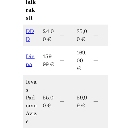
laik
rak
sti
DD
24,0
35,0
—
—
D
0 €
0 €
169,
Die
159,
—
00
—
na
99 €
€
Ieva
s
Pad
55,0
59,9
—
—
omu
0 €
9 €
Avīz
e