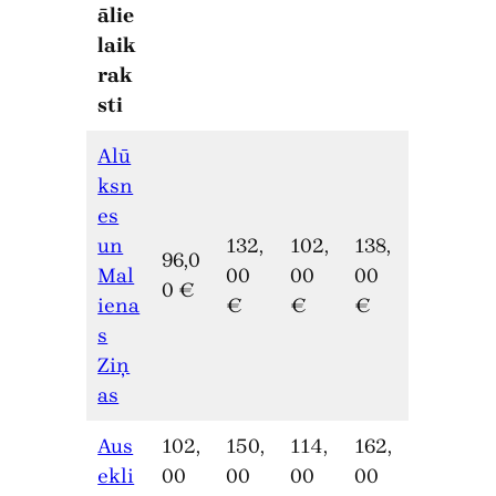
ālie
laik
rak
sti
Alū
ksn
es
un
132,
102,
138,
96,0
Mal
00
00
00
0 €
iena
€
€
€
s
Ziņ
as
Aus
102,
150,
114,
162,
ekli
00
00
00
00