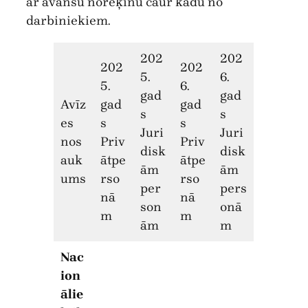
ar avansu norēķinu caur kādu no
darbiniekiem.
202
202
202
202
5.
6.
5.
6.
gad
gad
Avīz
gad
gad
s
s
es
s
s
Juri
Juri
nos
Priv
Priv
disk
disk
auk
ātpe
ātpe
ām
ām
ums
rso
rso
per
pers
nā
nā
son
onā
m
m
ām
m
Nac
ion
ālie