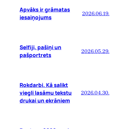
Apvāks ir grāmatas
2026.06.19.
iesaiņojums
Selfiji, pašiņi un
2026.05.29.
pašportrets
Rokdarbi. Kā salikt
viegli lasāmu tekstu
2026.04.30.
drukai un ekrāniem