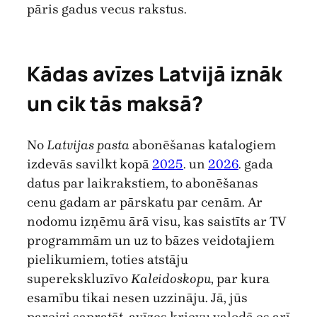
pāris gadus vecus rakstus.
Kādas avīzes Latvijā iznāk
un cik tās maksā?
No
Latvijas pasta
abonēšanas katalogiem
izdevās savilkt kopā
2025
. un
2026
. gada
datus par laikrakstiem, to abonēšanas
cenu gadam ar pārskatu par cenām. Ar
nodomu izņēmu ārā visu, kas saistīts ar TV
programmām un uz to bāzes veidotajiem
pielikumiem, toties atstāju
superekskluzīvo
Kaleidoskopu
, par kura
esamību tikai nesen uzzināju. Jā, jūs