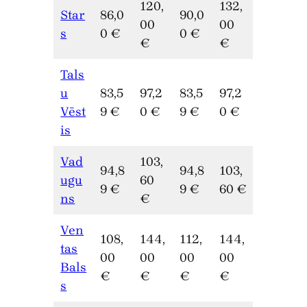
120,
132,
Star
86,0
90,0
00
00
s
0 €
0 €
€
€
Tals
u
83,5
97,2
83,5
97,2
Vēst
9 €
0 €
9 €
0 €
is
Vad
103,
94,8
94,8
103,
ugu
60
9 €
9 €
60 €
ns
€
Ven
108,
144,
112,
144,
tas
00
00
00
00
Bals
€
€
€
€
s