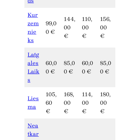
ds
Kur
144,
110,
156,
zem
99,0
00
00
00
nie
0 €
€
€
€
ks
Latg
ales
60,0
85,0
60,0
85,0
Laik
0 €
0 €
0 €
0 €
s
105,
168,
114,
180,
Lies
60
00
00
00
ma
€
€
€
€
Nea
tkar