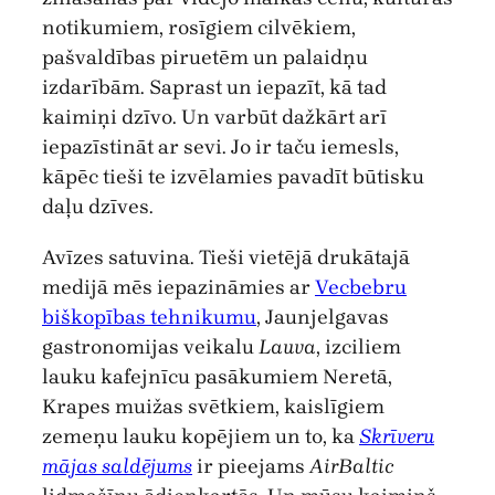
notikumiem, rosīgiem cilvēkiem,
pašvaldības piruetēm un palaidņu
izdarībām. Saprast un iepazīt, kā tad
kaimiņi dzīvo. Un varbūt dažkārt arī
iepazīstināt ar sevi. Jo ir taču iemesls,
kāpēc tieši te izvēlamies pavadīt būtisku
daļu dzīves.
Avīzes satuvina. Tieši vietējā drukātajā
medijā mēs iepazināmies ar
Vecbebru
biškopības tehnikumu
, Jaunjelgavas
gastronomijas veikalu
Lauva
, izciliem
lauku kafejnīcu pasākumiem Neretā,
Krapes muižas svētkiem, kaislīgiem
zemeņu lauku kopējiem un to, ka
Skrīveru
mājas saldējums
ir pieejams
AirBaltic