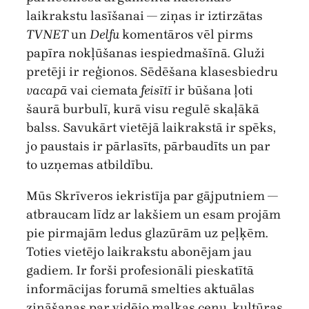
laikrakstu lasīšanai — ziņas ir iztirzātas
TVNET
un
Delfu
komentāros vēl pirms
papīra nokļūšanas iespiedmašīnā. Gluži
pretēji ir reģionos. Sēdēšana klasesbiedru
vacapā
vai ciemata
feisītī
ir būšana ļoti
šaurā burbulī, kurā visu regulē skaļākā
balss. Savukārt vietējā laikrakstā ir spēks,
jo paustais ir pārlasīts, pārbaudīts un par
to uzņemas atbildību.
Mūs Skrīveros iekristīja par gājputniem —
atbraucam līdz ar lakšiem un esam projām
pie pirmajām ledus glazūrām uz peļķēm.
Toties vietējo laikrakstu abonējam jau
gadiem. Ir forši profesionāli pieskatītā
informācijas forumā smelties aktuālas
zināšanas par vidējo malkas cenu, kultūras