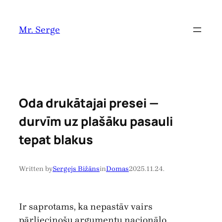
Pāriet
uz
Mr. Serge
saturu
Oda drukātajai presei —
durvīm uz plašāku pasauli
tepat blakus
Written by
Sergejs Bižāns
in
Domas
2025.11.24.
Ir saprotams, ka nepastāv vairs
pārliecinošu argumentu nacionālo