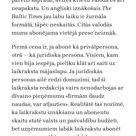
pareizi sapratāt, avīzes krievu valodā es arī
neapskatu. Un angliski iznākošais
The
Baltic Times
jau labu laiku ir žurnāla
formātā, tāpēc neskaitās. Citās valodās
mums abonējama vietējā prese neiznāk.
Pirmā cena ir, ja abonē kā privātpersona,
otrā — kā juridiska persona. Visiem, kam
vien bija iespēja, pieliku klāt arī saiti uz
laikraksta mājaslapu. Ja juridiskās
personas ailē redzi domuzīmi, tad šī
laikraksta redakcija vairs nenodarbojas ar
dīvaino pieņēmumu «firmām daudz
naudas, var atļauties». Realitātē tas nozīmē,
ka laikrakstu iznākšanu un abonentu
skaitu stutē valsts un pašvaldību budžeti,
bet uzņēmumiem labāk laikrakstu abonēt