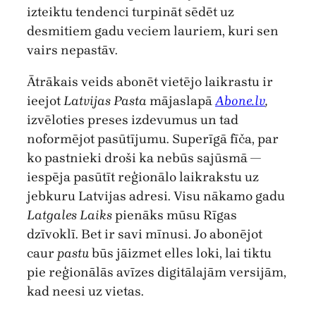
izteiktu tendenci turpināt sēdēt uz
desmitiem gadu veciem lauriem, kuri sen
vairs nepastāv.
Ātrākais veids abonēt vietējo laikrastu ir
ieejot
Latvijas Pasta
mājaslapā
Abone.lv
,
izvēloties preses izdevumus un tad
noformējot pasūtījumu. Superīgā fīča, par
ko pastnieki droši ka nebūs sajūsmā —
iespēja pasūtīt reģionālo laikrakstu uz
jebkuru Latvijas adresi. Visu nākamo gadu
Latgales Laiks
pienāks mūsu Rīgas
dzīvoklī. Bet ir savi mīnusi. Jo abonējot
caur
pastu
būs jāizmet elles loki, lai tiktu
pie reģionālās avīzes digitālajām versijām,
kad neesi uz vietas.