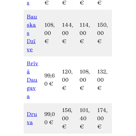
s
€
€
€
€
Bau
ska
108,
144,
114,
150,
s
00
00
00
00
Dzī
€
€
€
€
ve
Brīv
ā
120,
108,
132,
99,6
Dau
00
00
00
0 €
gav
€
€
€
a
156,
101,
174,
Dru
99,0
00
40
00
va
0 €
€
€
€