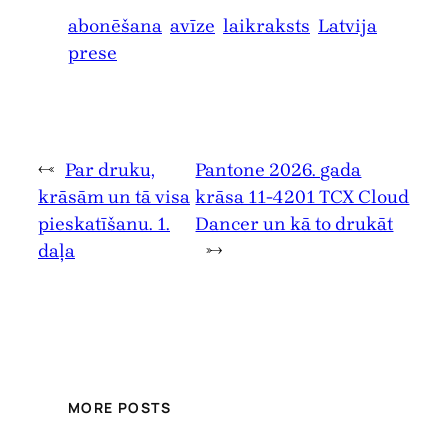
abonēšana
avīze
laikraksts
Latvija
prese
←
Par druku,
Pantone 2026. gada
krāsām un tā visa
krāsa 11-4201 TCX Cloud
pieskatīšanu. 1.
Dancer un kā to drukāt
daļa
→
MORE POSTS