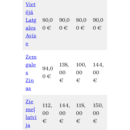
Viet
ējā
Latg
80,0
90,0
80,0
90,0
ales
0 €
0 €
0 €
0 €
Avīz
e
Zem
gale
138,
100,
144,
94,0
s
00
00
00
0 €
Ziņ
€
€
€
as
Zie
112,
144,
118,
150,
meļ
00
00
00
00
latvi
€
€
€
€
ja