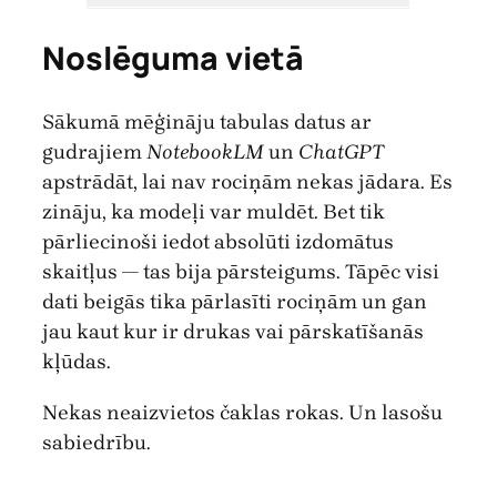
Noslēguma vietā
Sākumā mēģināju tabulas datus ar
gudrajiem
NotebookLM
un
ChatGPT
apstrādāt, lai nav rociņām nekas jādara. Es
zināju, ka modeļi var muldēt. Bet tik
pārliecinoši iedot absolūti izdomātus
skaitļus — tas bija pārsteigums. Tāpēc visi
dati beigās tika pārlasīti rociņām un gan
jau kaut kur ir drukas vai pārskatīšanās
kļūdas.
Nekas neaizvietos čaklas rokas. Un lasošu
sabiedrību.