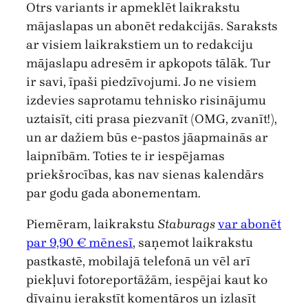
Otrs variants ir apmeklēt laikrakstu
mājaslapas un abonēt redakcijās. Saraksts
ar visiem laikrakstiem un to redakciju
mājaslapu adresēm ir apkopots tālāk. Tur
ir savi, īpaši piedzīvojumi. Jo ne visiem
izdevies saprotamu tehnisko risinājumu
uztaisīt, citi prasa piezvanīt (OMG, zvanīt!),
un ar dažiem būs e-pastos jāapmainās ar
laipnībām. Toties te ir iespējamas
priekšrocības, kas nav sienas kalendārs
par godu gada abonementam.
Piemēram, laikrakstu
Staburags
var abonēt
par 9,90 € mēnesī
, saņemot laikrakstu
pastkastē, mobilajā telefonā un vēl arī
piekļuvi fotoreportāžām, iespējai kaut ko
dīvainu ierakstīt komentāros un izlasīt