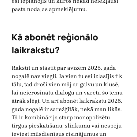
esi ieplānojis un kuros nekad neiekļausi
pasta nodaļas apmeklējumu.
Kā abonēt reģionālo
laikrakstu?
Rakstīt un stāstīt par avīzēm 2025. gada
nogalē nav viegli. Ja vien tu esi izlasījis tik
tālu, tad droši vien māj ar galvu un klusē,
lai neierosinātu dialogu un varētu šo tēmu
ātrāk slēgt. Un arī abonēt laikrakstu 2025.
gada nogalē ir sarežģītāk, nekā man likās.
Tā ir kombinācija starp monopolizētu
tirgus pieskatīšanu, slinkumu vai nespēju
ieviest mūsdienīgus risinājumus un