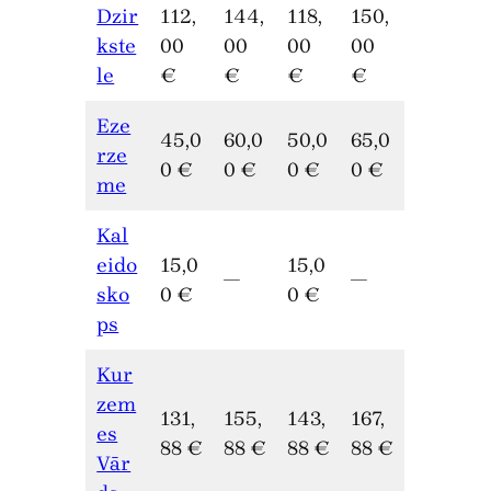
Dzir
112,
144,
118,
150,
kste
00
00
00
00
le
€
€
€
€
Eze
45,0
60,0
50,0
65,0
rze
0 €
0 €
0 €
0 €
me
Kal
eido
15,0
15,0
—
—
sko
0 €
0 €
ps
Kur
zem
131,
155,
143,
167,
es
88 €
88 €
88 €
88 €
Vār