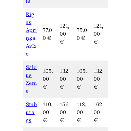
is
Rīg
as
121,
121,
Apri
77,0
75,0
00
00
ņķa
0 €
0 €
€
€
Avīz
e
Sald
105,
132,
105,
132,
us
00
00
00
00
Zem
€
€
€
€
e
Stab
110,
156,
112,
162,
ura
00
00
00
00
gs
€
€
€
€