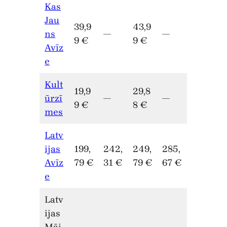
Kas
Jau
39,9
43,9
ns
—
—
9 €
9 €
Avīz
e
Kult
19,9
29,8
ūrzī
—
—
9 €
8 €
mes
Latv
ijas
199,
242,
249,
285,
Avīz
79 €
31 €
79 €
67 €
e
Latv
ijas