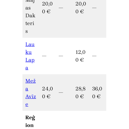
Māj
20,0
20,0
as
—
—
0 €
0 €
Dak
teri
s
Lau
ku
12,0
—
—
—
Lap
0 €
a
Mež
a
24,0
28,8
36,0
—
Avīz
0 €
0 €
0 €
e
Reģ
ion