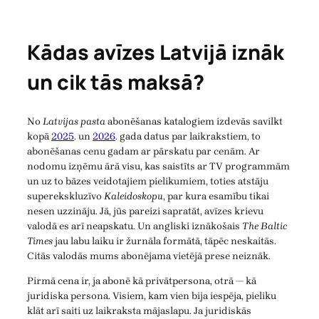
Kādas avīzes Latvijā iznāk
un cik tās maksā?
No
Latvijas pasta
abonēšanas katalogiem izdevās savilkt
kopā
2025
. un
2026
. gada datus par laikrakstiem, to
abonēšanas cenu gadam ar pārskatu par cenām. Ar
nodomu izņēmu ārā visu, kas saistīts ar TV programmām
un uz to bāzes veidotajiem pielikumiem, toties atstāju
superekskluzīvo
Kaleidoskopu
, par kura esamību tikai
nesen uzzināju. Jā, jūs pareizi sapratāt, avīzes krievu
valodā es arī neapskatu. Un angliski iznākošais
The Baltic
Times
jau labu laiku ir žurnāla formātā, tāpēc neskaitās.
Citās valodās mums abonējama vietējā prese neiznāk.
Pirmā cena ir, ja abonē kā privātpersona, otrā — kā
juridiska persona. Visiem, kam vien bija iespēja, pieliku
klāt arī saiti uz laikraksta mājaslapu. Ja juridiskās