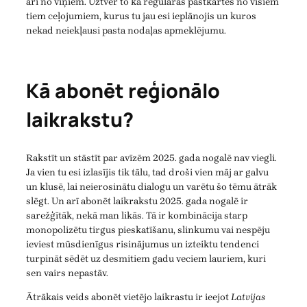
arī no viņiem. Uztver to kā regulāras pastkartes no visiem
tiem ceļojumiem, kurus tu jau esi ieplānojis un kuros
nekad neiekļausi pasta nodaļas apmeklējumu.
Kā abonēt reģionālo
laikrakstu?
Rakstīt un stāstīt par avīzēm 2025. gada nogalē nav viegli.
Ja vien tu esi izlasījis tik tālu, tad droši vien māj ar galvu
un klusē, lai neierosinātu dialogu un varētu šo tēmu ātrāk
slēgt. Un arī abonēt laikrakstu 2025. gada nogalē ir
sarežģītāk, nekā man likās. Tā ir kombinācija starp
monopolizētu tirgus pieskatīšanu, slinkumu vai nespēju
ieviest mūsdienīgus risinājumus un izteiktu tendenci
turpināt sēdēt uz desmitiem gadu veciem lauriem, kuri
sen vairs nepastāv.
Ātrākais veids abonēt vietējo laikrastu ir ieejot
Latvijas