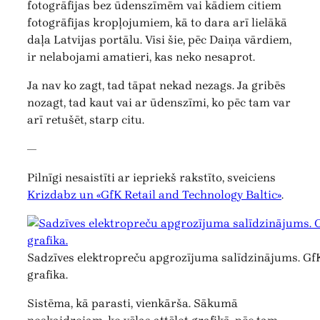
fotogrāfijas bez ūdenszīmēm vai kādiem citiem
fotogrāfijas kropļojumiem, kā to dara arī lielākā
daļa Latvijas portālu. Visi šie, pēc Daiņa vārdiem,
ir nelabojami amatieri, kas neko nesaprot.
Ja nav ko zagt, tad tāpat nekad nezags. Ja gribēs
nozagt, tad kaut vai ar ūdenszīmi, ko pēc tam var
arī retušēt, starp citu.
—
Pilnīgi nesaistīti ar iepriekš rakstīto, sveiciens
Krizdabz un «GfK Retail and Technology Baltic»
.
Sadzīves elektropreču apgrozījuma salīdzinājums. GfK
grafika.
Sistēma, kā parasti, vienkārša. Sākumā