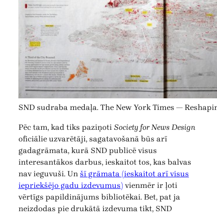
SND sudraba medaļa. The New York Times — Reshapi
Pēc tam, kad tiks paziņoti
Society for News Design
oficiālie uzvarētāji, sagatavošanā būs arī
gadagrāmata, kurā SND publicē visus
interesantākos darbus, ieskaitot tos, kas balvas
nav ieguvuši. Un
šī grāmata (ieskaitot arī visus
iepriekšējo gadu izdevumus)
vienmēr ir ļoti
vērtīgs papildinājums bibliotēkai. Bet, pat ja
neizdodas pie drukātā izdevuma tikt, SND