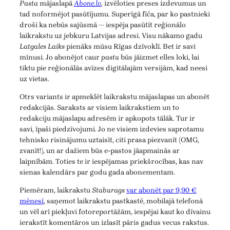
Pasta
mājaslapā
Abone.lv
,
izvēloties preses izdevumus un
tad noformējot pasūtījumu. Superīgā fīča, par ko pastnieki
droši ka nebūs sajūsmā — iespēja pasūtīt reģionālo
laikrakstu uz jebkuru Latvijas adresi. Visu nākamo gadu
Latgales Laiks
pienāks mūsu Rīgas dzīvoklī. Bet ir savi
mīnusi. Jo abonējot caur
pastu
būs jāizmet elles loki, lai
tiktu pie reģionālās avīzes digitālajām versijām, kad neesi
uz vietas.
Otrs variants ir apmeklēt laikrakstu mājaslapas un abonēt
redakcijās. Saraksts ar visiem laikrakstiem un to
redakciju mājaslapu adresēm ir apkopots tālāk. Tur ir
savi, īpaši piedzīvojumi. Jo ne visiem izdevies saprotamu
tehnisko risinājumu uztaisīt, citi prasa piezvanīt (OMG,
zvanīt!), un ar dažiem būs e-pastos jāapmainās ar
laipnībām. Toties te ir iespējamas priekšrocības, kas nav
sienas kalendārs par godu gada abonementam.
Piemēram, laikrakstu
Staburags
var abonēt par 9,90 €
mēnesī
, saņemot laikrakstu pastkastē, mobilajā telefonā
un vēl arī piekļuvi fotoreportāžām, iespējai kaut ko dīvainu
ierakstīt komentāros un izlasīt pāris gadus vecus rakstus.