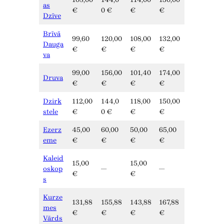
as
€
0 €
€
€
Dzīve
Brīvā
99,60
120,00
108,00
132,00
Dauga
€
€
€
€
va
99,00
156,00
101,40
174,00
Druva
€
€
€
€
Dzirk
112,00
144,0
118,00
150,00
stele
€
0 €
€
€
Ezerz
45,00
60,00
50,00
65,00
eme
€
€
€
€
Kaleid
15,00
15,00
oskop
—
—
€
€
s
Kurze
131,88
155,88
143,88
167,88
mes
€
€
€
€
Vārds