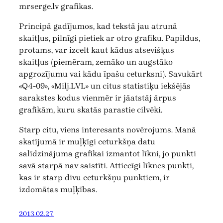
mrserge.lv grafikas.
Principā gadījumos, kad tekstā jau atrunā
skaitļus, pilnīgi pietiek ar otro grafiku. Papildus,
protams, var izcelt kaut kādus atsevišķus
skaitļus (piemēram, zemāko un augstāko
apgrozījumu vai kādu īpašu ceturksni). Savukārt
«Q4-09», «Milj.LVL» un citus statistiķu iekšējās
sarakstes kodus vienmēr ir jāatstāj ārpus
grafikām, kuru skatās parastie cilvēki.
Starp citu, viens interesants novērojums. Manā
skatījumā ir muļķīgi ceturkšņa datu
salīdzinājuma grafikai izmantot līkni, jo punkti
savā starpā nav saistīti. Attiecīgi līknes punkti,
kas ir starp divu ceturkšņu punktiem, ir
izdomātas muļķības.
2013.02.27.