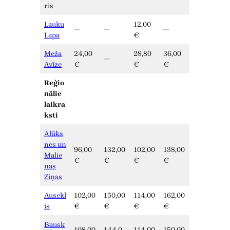
ris
Lauku
12,00
—
—
—
Lapa
€
Meža
24,00
28,80
36,00
—
Avīze
€
€
€
Reģio
nālie
laikra
ksti
Alūks
nes un
96,00
132,00
102,00
138,00
Malie
€
€
€
€
nas
Ziņas
Ausekl
102,00
150,00
114,00
162,00
is
€
€
€
€
Bausk
108,00
144,0
114,00
150,00