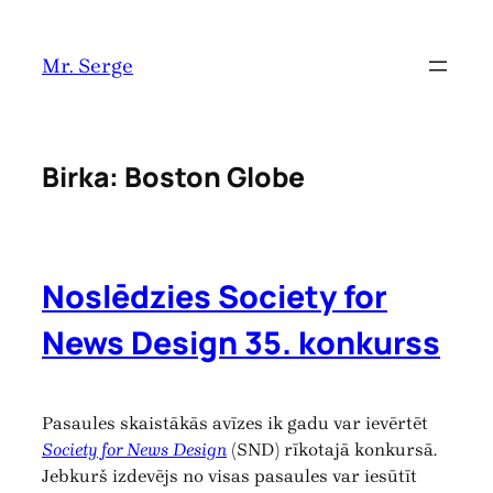
Pāriet
uz
Mr. Serge
saturu
Birka:
Boston Globe
Noslēdzies Society for
News Design 35. konkurss
Pasaules skaistākās avīzes ik gadu var ievērtēt
Society for News Design
(SND) rīkotajā konkursā.
Jebkurš izdevējs no visas pasaules var iesūtīt