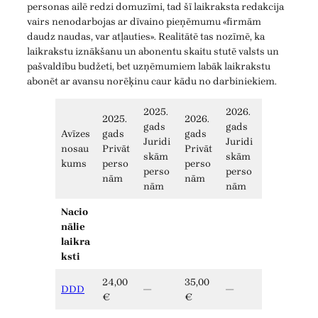
personas ailē redzi domuzīmi, tad šī laikraksta redakcija
vairs nenodarbojas ar dīvaino pieņēmumu «firmām
daudz naudas, var atļauties». Realitātē tas nozīmē, ka
laikrakstu iznākšanu un abonentu skaitu stutē valsts un
pašvaldību budžeti, bet uzņēmumiem labāk laikrakstu
abonēt ar avansu norēķinu caur kādu no darbiniekiem.
2025.
2026.
2025.
2026.
gads
gads
Avīzes
gads
gads
Juridi
Juridi
nosau
Privāt
Privāt
skām
skām
kums
perso
perso
perso
perso
nām
nām
nām
nām
Nacio
nālie
laikra
ksti
24,00
35,00
DDD
—
—
€
€