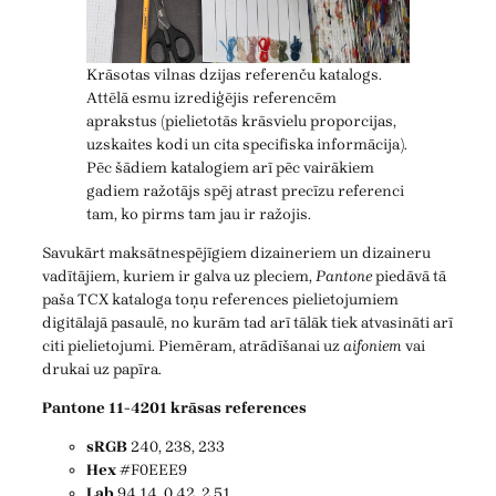
Krāsotas vilnas dzijas referenču katalogs.
Attēlā esmu izrediģējis referencēm
aprakstus (pielietotās krāsvielu proporcijas,
uzskaites kodi un cita specifiska informācija).
Pēc šādiem katalogiem arī pēc vairākiem
gadiem ražotājs spēj atrast precīzu referenci
tam, ko pirms tam jau ir ražojis.
Savukārt maksātnespējīgiem dizaineriem un dizaineru
vadītājiem, kuriem ir galva uz pleciem,
Pantone
piedāvā tā
paša TCX kataloga toņu references pielietojumiem
digitālajā pasaulē, no kurām tad arī tālāk tiek atvasināti arī
citi pielietojumi. Piemēram, atrādīšanai uz
aifoniem
vai
drukai uz papīra.
Pantone 11-4201 krāsas references
sRGB
240, 238, 233
Hex
#F0EEE9
Lab
94.14, 0.42, 2.51