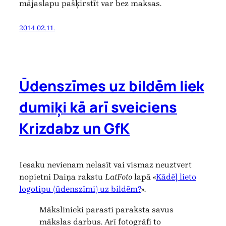
mājaslapu pašķirstīt var bez maksas.
2014.02.11.
Ūdenszīmes uz bildēm liek
dumiķi kā arī sveiciens
Krizdabz un GfK
Iesaku nevienam nelasīt vai vismaz neuztvert
nopietni Daiņa rakstu
LatFoto
lapā «
Kādēļ lieto
logotipu (ūdenszīmi) uz bildēm?
».
Mākslinieki parasti paraksta savus
mākslas darbus. Arī fotogrāfi to