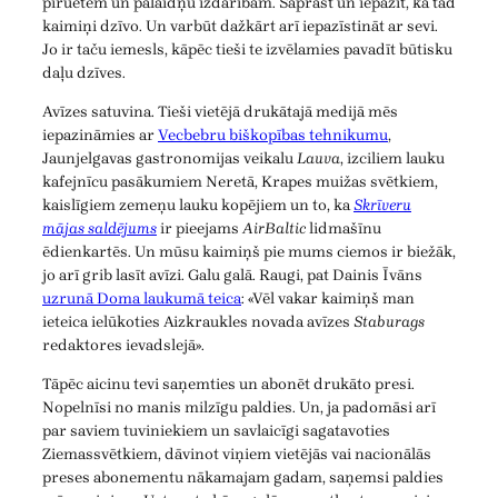
piruetēm un palaidņu izdarībām. Saprast un iepazīt, kā tad
kaimiņi dzīvo. Un varbūt dažkārt arī iepazīstināt ar sevi.
Jo ir taču iemesls, kāpēc tieši te izvēlamies pavadīt būtisku
daļu dzīves.
Avīzes satuvina. Tieši vietējā drukātajā medijā mēs
iepazināmies ar
Vecbebru biškopības tehnikumu
,
Jaunjelgavas gastronomijas veikalu
Lauva
, izciliem lauku
kafejnīcu pasākumiem Neretā, Krapes muižas svētkiem,
kaislīgiem zemeņu lauku kopējiem un to, ka
Skrīveru
mājas saldējums
ir pieejams
AirBaltic
lidmašīnu
ēdienkartēs. Un mūsu kaimiņš pie mums ciemos ir biežāk,
jo arī grib lasīt avīzi. Galu galā. Raugi, pat Dainis Īvāns
uzrunā Doma laukumā teica
: «Vēl vakar kaimiņš man
ieteica ielūkoties Aizkraukles novada avīzes
Staburags
redaktores ievadslejā».
Tāpēc aicinu tevi saņemties un abonēt drukāto presi.
Nopelnīsi no manis milzīgu paldies. Un, ja padomāsi arī
par saviem tuviniekiem un savlaicīgi sagatavoties
Ziemassvētkiem, dāvinot viņiem vietējās vai nacionālās
preses abonementu nākamajam gadam, saņemsi paldies