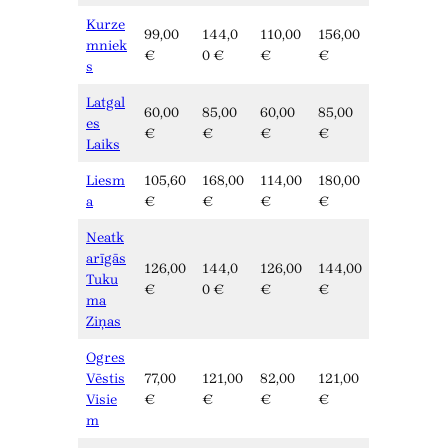
Kurze
99,00
144,0
110,00
156,00
mniek
€
0 €
€
€
s
Latgal
60,00
85,00
60,00
85,00
es
€
€
€
€
Laiks
Liesm
105,60
168,00
114,00
180,00
a
€
€
€
€
Neatk
arīgās
126,00
144,0
126,00
144,00
Tuku
€
0 €
€
€
ma
Ziņas
Ogres
Vēstis
77,00
121,00
82,00
121,00
Visie
€
€
€
€
m