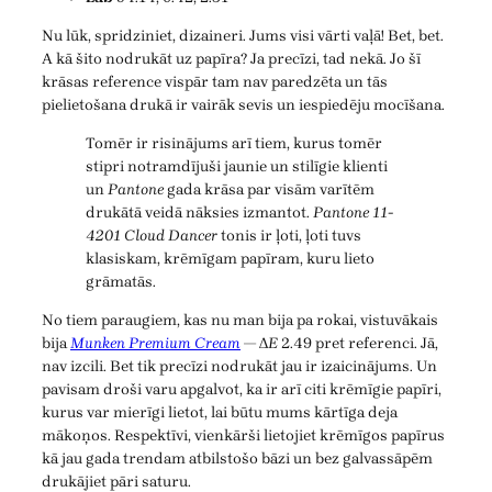
Nu lūk, spridziniet, dizaineri. Jums visi vārti vaļā! Bet, bet.
A kā šito nodrukāt uz papīra? Ja precīzi, tad nekā. Jo šī
krāsas reference vispār tam nav paredzēta un tās
pielietošana drukā ir vairāk sevis un iespiedēju mocīšana.
Tomēr ir risinājums arī tiem, kurus tomēr
stipri notramdījuši jaunie un stilīgie klienti
un
Pantone
gada krāsa par visām varītēm
drukātā veidā nāksies izmantot.
Pantone 11-
4201 Cloud Dancer
tonis ir ļoti, ļoti tuvs
klasiskam, krēmīgam papīram, kuru lieto
grāmatās.
No tiem paraugiem, kas nu man bija pa rokai, vistuvākais
bija
Munken Premium Cream
— Δ
E
2.49 pret referenci. Jā,
nav izcili. Bet tik precīzi nodrukāt jau ir izaicinājums. Un
pavisam droši varu apgalvot, ka ir arī citi krēmīgie papīri,
kurus var mierīgi lietot, lai būtu mums kārtīga deja
mākoņos. Respektīvi, vienkārši lietojiet krēmīgos papīrus
kā jau gada trendam atbilstošo bāzi un bez galvassāpēm
drukājiet pāri saturu.