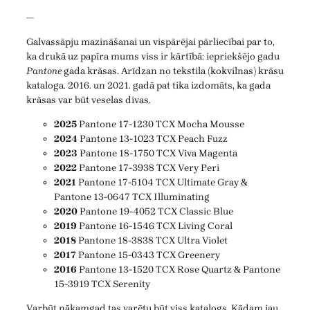
—
Galvassāpju mazināšanai un vispārējai pārliecībai par to,
ka drukā uz papīra mums viss ir kārtībā: iepriekšējo gadu
Pantone
gada krāsas. Arīdzan no tekstila (kokvilnas) krāsu
kataloga. 2016. un 2021. gadā pat tika izdomāts, ka gada
krāsas var būt veselas divas.
2025
Pantone 17-1230 TCX Mocha Mousse
2024
Pantone 13-1023 TCX Peach Fuzz
2023
Pantone 18-1750 TCX Viva Magenta
2022
Pantone 17-3938 TCX Very Peri
2021
Pantone 17-5104 TCX Ultimate Gray &
Pantone 13-0647 TCX Illuminating
2020
Pantone 19-4052 TCX Classic Blue
2019
Pantone 16-1546 TCX Living Coral
2018
Pantone 18-3838 TCX Ultra Violet
2017
Pantone 15-0343 TCX Greenery
2016
Pantone 13-1520 TCX Rose Quartz & Pantone
15-3919 TCX Serenity
Varbūt nākamgad tas varētu būt viss katalogs. Kādam jau