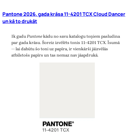
Pantone 2026. gada krāsa 11-4201 TCX Cloud Dancer
un kā to drukāt
Ik gadu
Pantone
kādu no savu katalogu toņiem pasludina
par gada krāsu. Šoreiz izvēlēts tonis 11-4201 TCX. Īsumā
— lai dabūtu šo toni uz papīra, ir vienkārši jāizvēlās
atbilstošs papīrs un tas nemaz nav jāapdrukā.