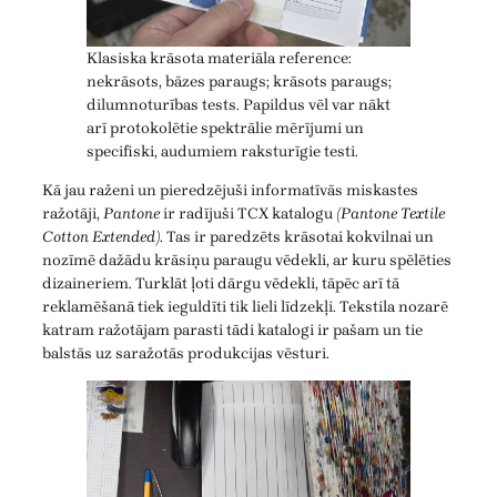
Klasiska krāsota materiāla reference:
nekrāsots, bāzes paraugs; krāsots paraugs;
dilumnoturības tests. Papildus vēl var nākt
arī protokolētie spektrālie mērījumi un
specifiski, audumiem raksturīgie testi.
Kā jau raženi un pieredzējuši informatīvās miskastes
ražotāji,
Pantone
ir radījuši TCX katalogu
(Pantone Textile
Cotton Extended)
. Tas ir paredzēts krāsotai kokvilnai un
nozīmē dažādu krāsiņu paraugu vēdekli, ar kuru spēlēties
dizaineriem. Turklāt ļoti dārgu vēdekli, tāpēc arī tā
reklamēšanā tiek ieguldīti tik lieli līdzekļi. Tekstila nozarē
katram ražotājam parasti tādi katalogi ir pašam un tie
balstās uz saražotās produkcijas vēsturi.