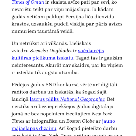
Times of Oman
ir skaista avīze pati par sevi, ko
nevarētu teikt par viņu mājaslapu. Ja kādam
gadās netīšam paklupt Persijas līča dienvidu
krastos, uzsaukšu pudeli viskija par pāris avīzes
numuriem taustāmā veidā.
Un netrūkst arī vilšanās. Lieliskais
zviedru
Svenska Dagbladet
ir
sačakarējis
kultūras pielikuma izskatu
. Tagad tas ir gaužām
neinteresants. Akurāt nav skaidrs, par ko viņiem
ir izteikta tik augsta atzinība.
Pēdējos gadus SND konkursā vērtē arī digitāli
radītos darbus un izskatās, ka šogad šajā
lauciņā
laurus plūks
National Geographic
.
Bet
neiztiks arī bez iepriekšējos gadus digitālajā
jomā ne bez nopelniem izceltajiem
New York
Times
ar infografiku un
Boston Globe
ar
jauno
mājaslapas dizainu
. Arī šogad pieteikto darbu
sarakstā ir
New York Times
prātam neaptverama