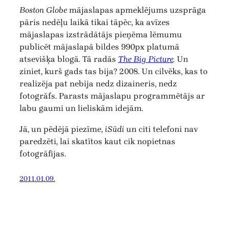
Boston Globe
mājaslapas apmeklējums uzsprāga
pāris nedēļu laikā tikai tāpēc, ka avīzes
mājaslapas izstrādātājs pieņēma lēmumu
publicēt mājaslapā bildes 990px platumā
atsevišķa blogā. Tā radās
The Big Picture
.
Un
ziniet, kurš gads tas bija? 2008. Un cilvēks, kas to
realizēja pat nebija nedz dizaineris, nedz
fotogrāfs. Parasts mājaslapu programmētājs ar
labu gaumi un lieliskām idejām.
Jā, un pēdējā piezīme,
iSūdi
un citi telefoni nav
paredzēti, lai skatītos kaut cik nopietnas
fotogrāfijas.
2011.01.09.