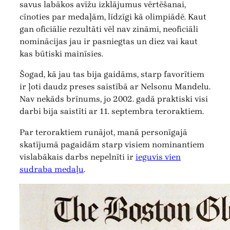
savus labākos avīžu izklājumus vērtēšanai,
cīnoties par medaļām, līdzīgi kā olimpiādē. Kaut
gan oficiālie rezultāti vēl nav zināmi, neoficiāli
nominācijas jau ir pasniegtas un diez vai kaut
kas būtiski mainīsies.
Šogad, kā jau tas bija gaidāms, starp favorītiem
ir ļoti daudz preses saistībā ar Nelsonu Mandelu.
Nav nekāds brīnums, jo 2002. gadā praktiski visi
darbi bija saistīti ar 11. septembra teroraktiem.
Par teroraktiem runājot, manā personīgajā
skatījumā pagaidām starp visiem nominantiem
vislabākais darbs nepelnīti ir
ieguvis vien
sudraba medaļu
.