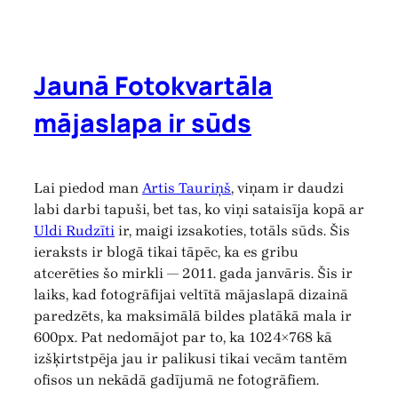
Jaunā Fotokvartāla
mājaslapa ir sūds
Lai piedod man
Artis Tauriņš
, viņam ir daudzi
labi darbi tapuši, bet tas, ko viņi sataisīja kopā ar
Uldi Rudzīti
ir, maigi izsakoties, totāls sūds. Šis
ieraksts ir blogā tikai tāpēc, ka es gribu
atcerēties šo mirkli — 2011. gada janvāris. Šis ir
laiks, kad fotogrāfijai veltītā mājaslapā dizainā
paredzēts, ka maksimālā bildes platākā mala ir
600px. Pat nedomājot par to, ka 1024×768 kā
izšķirtstpēja jau ir palikusi tikai vecām tantēm
ofisos un nekādā gadījumā ne fotogrāfiem.