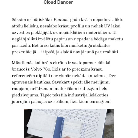
Sāksim ar būtiskāko.
Pantone
gada krāsa nepadara sliktu
attēlu lielisku, nesalabo krāsu profilu un neliek UV lakai
uzvesties pieklājīgāk uz nepārklātiem materiāliem. Tā
neglābj slikti izvēlētu papīru un nepadara bēdīgu maketu
par izcilu. Bet tā izskatās labi mārketinga atskaites
prezentācijā — it īpaši, ja slaidā nav jārunā par realitāti.
Mūsdienās kalibrēts ekrāns ir sastopams retāk kā
braucošs Volvo 760. Līdz ar to precīzām krāsu
referencēm digitāli nav vispār nekādas nozīmes. Der
aptuvenais kaut kas. Savukārt spektrālie mērījumi
raupjam, nelīdzenam materiālam ir diezgan liels
piedzīvojums. Tāpēc tekstila industrija lielākoties
joprojām paļaujas uz reāliem, fiziskiem paraugiem.