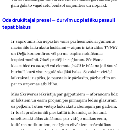
galu galā to vajadzētu beidzot saņemties un nopirkt.
Oda drukātajai presei — durvīm uz plašāku pasauli
tepat blakus
Ir saprotams, ka nepastāv vairs pārliecinošu argumentu
nacionālo laikrakstu lasīšanai — ziņas ir iztirzātas
TVNET
un
Delfu
komentāros vēl pirms papīra nokļūšanas
iespiedmašīnā. Gluži pretēji ir reģionos. Sēdēšana
klasesbiedru
vacapā
vai ciemata
feisītī
ir būšana ļoti šaurā
burbulī, kurā visu regulē skaļākā balss. Savukārt vietējā
laikrakstā ir spēks, jo paustais ir pārlasīts, pārbaudīts un
par to uzņemas atbildību.
Mūs Skrīveros iekristīja par gājputniem — atbraucam līdz
ar lakšiem un esam projām pie pirmajām ledus glazūrām
uz peļķēm. Toties vietējo laikrakstu abonējam jau gadiem.
Ir forši profesionāli pieskatītā informācijas forumā
smelties aktuālas zināšanas par vidējo malkas cenu,
kultūras notikumiem, rosīgiem cilvēkiem, pašvaldības