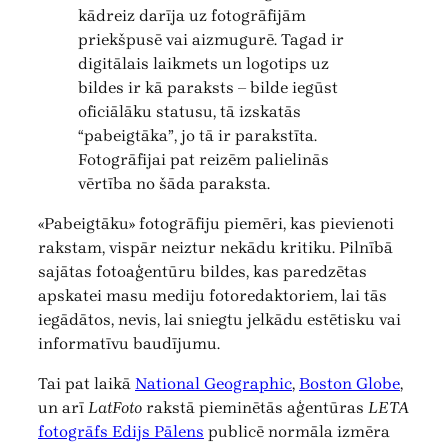
kādreiz darīja uz fotogrāfijām
priekšpusē vai aizmugurē. Tagad ir
digitālais laikmets un logotips uz
bildes ir kā paraksts – bilde iegūst
oficiālāku statusu, tā izskatās
“pabeigtāka”, jo tā ir parakstīta.
Fotogrāfijai pat reizēm palielinās
vērtība no šāda paraksta.
«Pabeigtāku» fotogrāfiju piemēri, kas pievienoti
rakstam, vispār neiztur nekādu kritiku. Pilnībā
sajātas fotoaģentūru bildes, kas paredzētas
apskatei masu mediju fotoredaktoriem, lai tās
iegādātos, nevis, lai sniegtu jelkādu estētisku vai
informatīvu baudījumu.
Tai pat laikā
National Geographic
,
Boston Globe
,
un arī
LatFoto
rakstā pieminētās aģentūras
LETA
fotogrāfs Edijs Pālens
publicē normāla izmēra