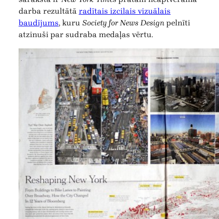
darba rezultātā
radītais izcilais vizuālais
baudījums
, kuru
Society for News Design
pelnīti
atzinuši par sudraba medaļas vērtu.