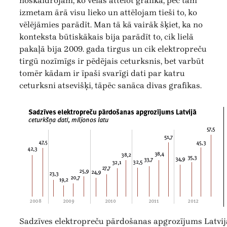
noskaidrojam, ko vēlas attēlot grafikā, pēc tam
izmetam ārā visu lieko un attēlojam tieši to, ko
vēlējāmies parādīt. Man tā kā vairāk šķiet, ka no
konteksta būtiskākais bija parādīt to, cik lielā
pakaļā bija 2009. gada tirgus un cik elektropreču
tirgū nozīmīgs ir pēdējais ceturksnis, bet varbūt
tomēr kādam ir īpaši svarīgi dati par katru
ceturksni atsevišķi, tāpēc sanāca divas grafikas.
Sadzīves elektropreču pārdošanas apgrozījums Latvij