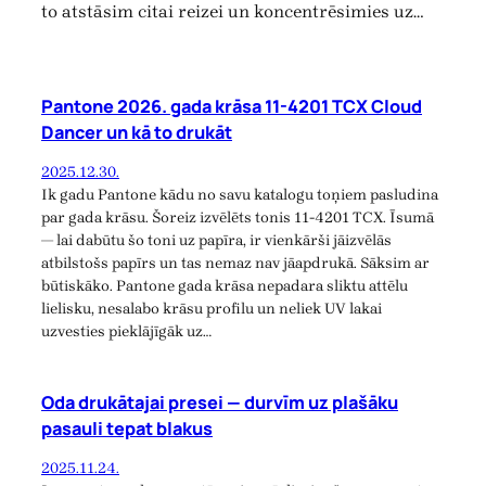
to atstāsim citai reizei un koncentrēsimies uz…
Pantone 2026. gada krāsa 11-4201 TCX Cloud
Dancer un kā to drukāt
2025.12.30.
Ik gadu Pantone kādu no savu katalogu toņiem pasludina
par gada krāsu. Šoreiz izvēlēts tonis 11-4201 TCX. Īsumā
— lai dabūtu šo toni uz papīra, ir vienkārši jāizvēlās
atbilstošs papīrs un tas nemaz nav jāapdrukā. Sāksim ar
būtiskāko. Pantone gada krāsa nepadara sliktu attēlu
lielisku, nesalabo krāsu profilu un neliek UV lakai
uzvesties pieklājīgāk uz…
Oda drukātajai presei — durvīm uz plašāku
pasauli tepat blakus
2025.11.24.