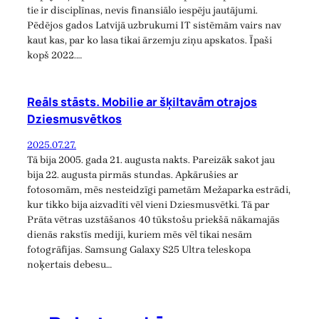
tie ir disciplīnas, nevis finansiālo iespēju jautājumi.
Pēdējos gados Latvijā uzbrukumi IT sistēmām vairs nav
kaut kas, par ko lasa tikai ārzemju ziņu apskatos. Īpaši
kopš 2022.…
Reāls stāsts. Mobilie ar šķiltavām otrajos
Dziesmusvētkos
2025.07.27.
Tā bija 2005. gada 21. augusta nakts. Pareizāk sakot jau
bija 22. augusta pirmās stundas. Apkārušies ar
fotosomām, mēs nesteidzīgi pametām Mežaparka estrādi,
kur tikko bija aizvadīti vēl vieni Dziesmusvētki. Tā par
Prāta vētras uzstāšanos 40 tūkstošu priekšā nākamajās
dienās rakstīs mediji, kuriem mēs vēl tikai nesām
fotogrāfijas. Samsung Galaxy S25 Ultra teleskopa
noķertais debesu…