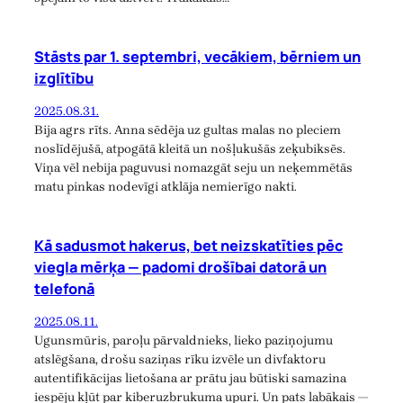
Stāsts par 1. septembri, vecākiem, bērniem un
izglītību
2025.08.31.
Bija agrs rīts. Anna sēdēja uz gultas malas no pleciem
noslīdējušā, atpogātā kleitā un nošļukušās zeķubiksēs.
Viņa vēl nebija paguvusi nomazgāt seju un neķemmētās
matu pinkas nodevīgi atklāja nemierīgo nakti.
Kā sadusmot hakerus, bet neizskatīties pēc
viegla mērķa — padomi drošībai datorā un
telefonā
2025.08.11.
Ugunsmūris, paroļu pārvaldnieks, lieko paziņojumu
atslēgšana, drošu saziņas rīku izvēle un divfaktoru
autentifikācijas lietošana ar prātu jau būtiski samazina
iespēju kļūt par kiberuzbrukuma upuri. Un pats labākais —