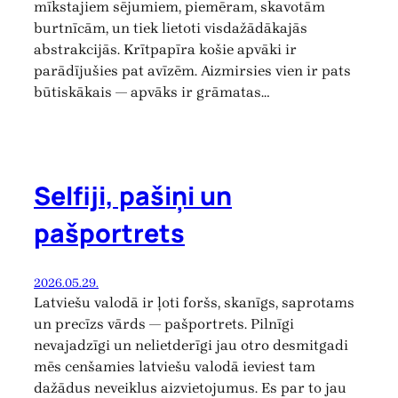
mīkstajiem sējumiem, piemēram, skavotām
burtnīcām, un tiek lietoti visdažādākajās
abstrakcijās. Krītpapīra košie apvāki ir
parādījušies pat avīzēm. Aizmirsies vien ir pats
būtiskākais — apvāks ir grāmatas…
Selfiji, pašiņi un
pašportrets
2026.05.29.
Latviešu valodā ir ļoti foršs, skanīgs, saprotams
un precīzs vārds — pašportrets. Pilnīgi
nevajadzīgi un nelietderīgi jau otro desmitgadi
mēs cenšamies latviešu valodā ieviest tam
dažādus neveiklus aizvietojumus. Es par to jau