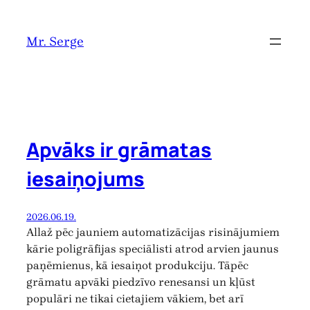
Pāriet
uz
Mr. Serge
saturu
Apvāks ir grāmatas
iesaiņojums
2026.06.19.
Allaž pēc jauniem automatizācijas risinājumiem
kārie poligrāfijas speciālisti atrod arvien jaunus
paņēmienus, kā iesaiņot produkciju. Tāpēc
grāmatu apvāki piedzīvo renesansi un kļūst
populāri ne tikai cietajiem vākiem, bet arī