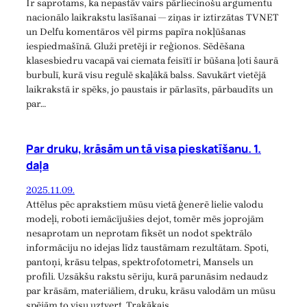
Ir saprotams, ka nepastāv vairs pārliecinošu argumentu
nacionālo laikrakstu lasīšanai — ziņas ir iztirzātas TVNET
un Delfu komentāros vēl pirms papīra nokļūšanas
iespiedmašīnā. Gluži pretēji ir reģionos. Sēdēšana
klasesbiedru vacapā vai ciemata feisītī ir būšana ļoti šaurā
burbulī, kurā visu regulē skaļākā balss. Savukārt vietējā
laikrakstā ir spēks, jo paustais ir pārlasīts, pārbaudīts un
par…
Par druku, krāsām un tā visa pieskatīšanu. 1.
daļa
2025.11.09.
Attēlus pēc aprakstiem mūsu vietā ģenerē lielie valodu
modeļi, roboti iemācījušies dejot, tomēr mēs joprojām
nesaprotam un neprotam fiksēt un nodot spektrālo
informāciju no idejas līdz taustāmam rezultātam. Spoti,
pantoņi, krāsu telpas, spektrofotometri, Mansels un
profili. Uzsākšu rakstu sēriju, kurā parunāsim nedaudz
par krāsām, materiāliem, druku, krāsu valodām un mūsu
spējām to visu uztvert. Trakākais…