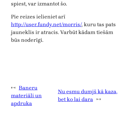
spiest, var izmantot šo.
Pie reizes ielieniet arī
http://user.fundy.net/morris/
, kuru tas pats
jauneklis ir atracis. Varbūt kādam tiešām
būs noderīgi.
←
Baneru
Nu esmu dumjš kā kaza,
materiāli un
bet ko lai dara
→
apdruka