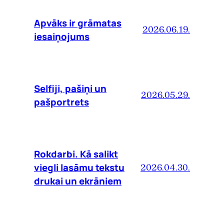
Apvāks ir grāmatas
2026.06.19.
iesaiņojums
Selfiji, pašiņi un
2026.05.29.
pašportrets
Rokdarbi. Kā salikt
viegli lasāmu tekstu
2026.04.30.
drukai un ekrāniem