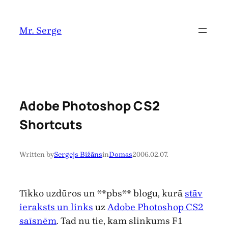
Pāriet
uz
Mr. Serge
saturu
Adobe Photoshop CS2
Shortcuts
Written by
Sergejs Bižāns
in
Domas
2006.02.07.
Tikko uzdūros un **pbs** blogu, kurā
stāv
ieraksts un links
uz
Adobe Photoshop CS2
saīsnēm
. Tad nu tie, kam slinkums F1