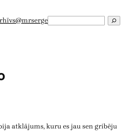
rhīvs
@mrserge
Search
о
 bija atklājums, kuru es jau sen gribēju