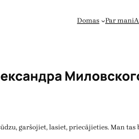
Domas
Par mani
A
лександра Миловског
dzu, garšojiet, lasiet, priecājieties. Man tas