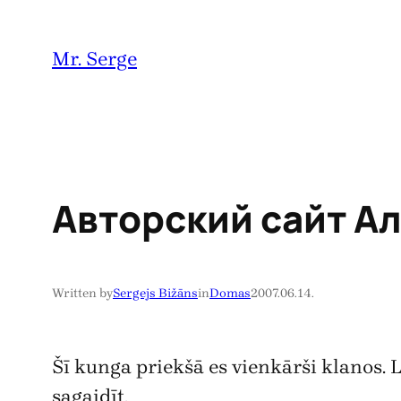
Pāriet
uz
Mr. Serge
saturu
Авторский сайт А
Written by
Sergejs Bižāns
in
Domas
2007.06.14.
Šī kunga priekšā es vienkārši klanos. Lū
sagaidīt.