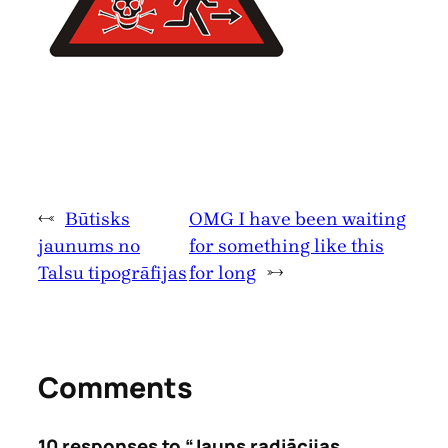
←
Būtisks
OMG I have been waiting
jaunums no
for something like this
Talsu tipogrāfijas
for long
→
Comments
10 responses to “Jauns radiācijas