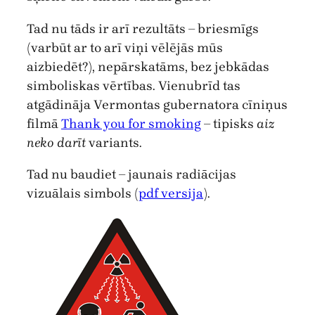
Tad nu tāds ir arī rezultāts – briesmīgs
(varbūt ar to arī viņi vēlējās mūs
aizbiedēt?), nepārskatāms, bez jebkādas
simboliskas vērtības. Vienubrīd tas
atgādināja Vermontas gubernatora cīniņus
filmā
Thank you for smoking
– tipisks
aiz
neko darīt
variants.
Tad nu baudiet – jaunais radiācijas
vizuālais simbols (
pdf versija
).