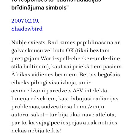
brīdinājuma simbols”
2007.02.19.
Shadowbird
Nubļē sviests. Rad. zīmes papildināšana ar
galvaskausu vēl būtu OK (tikai bez tām
pretīgajām Word-spell-checker-underline
stila bultiņām), kaut vai priekš tiem pašiem
Āfrikas vidienes bērniem. Bet tas bēgošais
cilvēks pilnīgi visu izbojā, un ir
acīmredzami paredzēts ASV intelekta
līmeņa cilvēkiem, kas, dabūjuši radiācijas
problēmas, sūdzēs tiesā firmu/zīmju
autoru, sakot – tur bija tikai nāve attēlota,
par to, ka vajag pēc iespējas ātrāk notīties,
nekas nebija teikts!