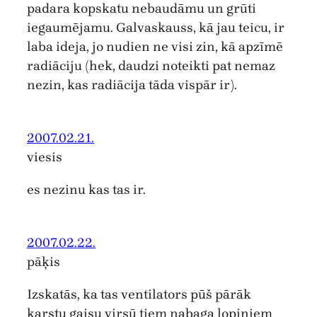
padara kopskatu nebaudāmu un grūti
iegaumējamu. Galvaskauss, kā jau teicu, ir
laba ideja, jo nudien ne visi zin, kā apzīmē
radiāciju (hek, daudzi noteikti pat nemaz
nezin, kas radiācija tāda vispār ir).
2007.02.21.
viesis
es nezinu kas tas ir.
2007.02.22.
pāķis
Izskatās, ka tas ventilators pūš pārāk
karstu gaisu virsū tiem nabaga lopiņiem