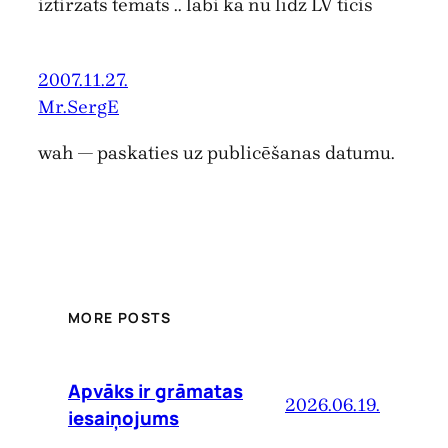
iztirzāts temats .. labi ka nu līdz LV ticis
2007.11.27.
Mr.SergE
wah — paskaties uz publicēšanas datumu.
MORE POSTS
Apvāks ir grāmatas
2026.06.19.
iesaiņojums