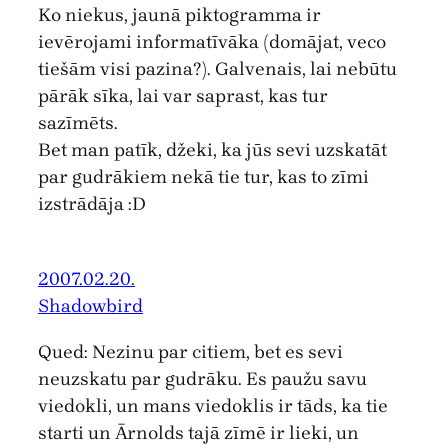
Ko niekus, jaunā piktogramma ir
ievērojami informatīvāka (domājat, veco
tiešām visi pazina?). Galvenais, lai nebūtu
pārāk sīka, lai var saprast, kas tur
sazīmēts.
Bet man patīk, džeki, ka jūs sevi uzskatāt
par gudrākiem nekā tie tur, kas to zīmi
izstrādāja :D
2007.02.20.
Shadowbird
Qued: Nezinu par citiem, bet es sevi
neuzskatu par gudrāku. Es paužu savu
viedokli, un mans viedoklis ir tāds, ka tie
starti un Ārnolds tajā zīmē ir lieki, un