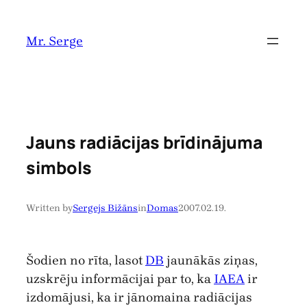
Pāriet
uz
Mr. Serge
saturu
Jauns radiācijas brīdinājuma
simbols
Written by
Sergejs Bižāns
in
Domas
2007.02.19.
Šodien no rīta, lasot
DB
jaunākās ziņas,
uzskrēju informācijai par to, ka
IAEA
ir
izdomājusi, ka ir jānomaina radiācijas