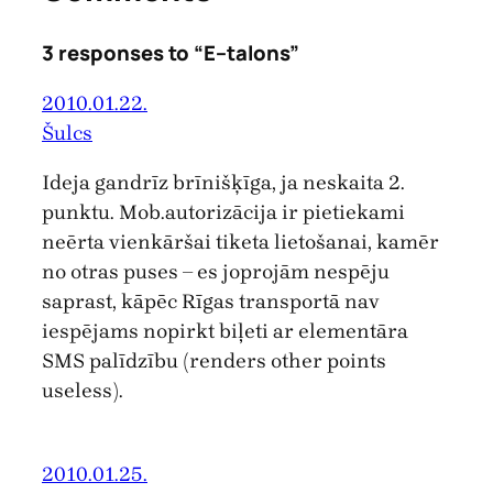
3 responses to “E–talons”
2010.01.22.
Šulcs
Ideja gandrīz brīnišķīga, ja neskaita 2.
punktu. Mob.autorizācija ir pietiekami
neērta vienkāršai tiketa lietošanai, kamēr
no otras puses – es joprojām nespēju
saprast, kāpēc Rīgas transportā nav
iespējams nopirkt biļeti ar elementāra
SMS palīdzību (renders other points
useless).
2010.01.25.