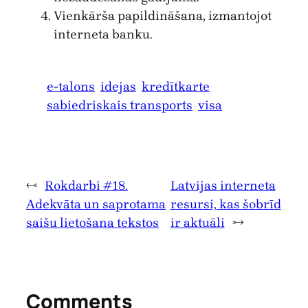
Vienkārša papildināšana, izmantojot
interneta banku.
e-talons
idejas
kredītkarte
sabiedriskais transports
visa
←
Rokdarbi #18.
Latvijas interneta
Adekvāta un saprotama
resursi, kas šobrīd
saišu lietošana tekstos
ir aktuāli
→
Comments