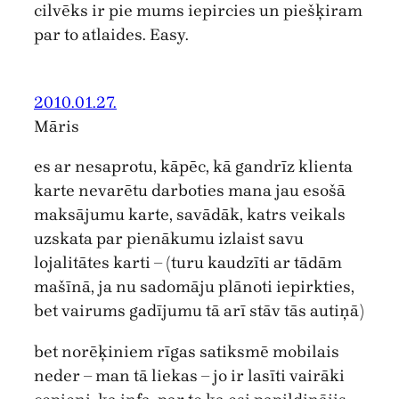
cilvēks ir pie mums iepircies un piešķiram
par to atlaides. Easy.
2010.01.27.
Māris
es ar nesaprotu, kāpēc, kā gandrīz klienta
karte nevarētu darboties mana jau esošā
maksājumu karte, savādāk, katrs veikals
uzskata par pienākumu izlaist savu
lojalitātes karti – (turu kaudzīti ar tādām
mašīnā, ja nu sadomāju plānoti iepirkties,
bet vairums gadījumu tā arī stāv tās autiņā)
bet norēķiniem rīgas satiksmē mobilais
neder – man tā liekas – jo ir lasīti vairāki