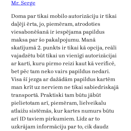
Mr. Serge
Doma par tikai mobilo autorizāciju ir tikai
daļēji ērta, jo, piemēram, atrodoties
viesabonēšanā ir iespējama papildus
maksa par šo pakalpojumu. Manā
skatījumā 2. punkts ir tikai kā opcija, reāli
vajadzētu būt tikai un vienīgi autorizācijai
ar karti, kuru pirmo reizi kaut kā verificē,
bet pēc tam neko vairs papildus nedari.
Visa šī jezga ar dažādām papildus kartēm
man krīt uz nerviem ne tikai sabiedriskajā
transportā. Praktiski tam būtu jābūt
pielietotam arī, piemēram, lielveikalu
atlaižu sistēmās, kur kartes numurs būtu
arī ID taviem pirkumiem. Līdz ar to
uzkrājam informāciju par to, cik daudz