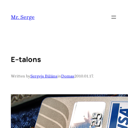
Pāriet
uz
Mr. Serge
saturu
E–talons
Written by
Sergejs Bižāns
in
Domas
2010.01.17.