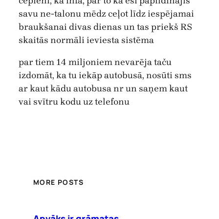
cepieni, ka infa, par to ka esi papildinājis
savu ne-talonu mēdz ceļot līdz iespējamai
braukšanai divas dienas un tas priekš RS
skaitās normāli ieviesta sistēma
par tiem 14 miljoniem nevarēja taču
izdomāt, ka tu iekāp autobusā, nosūti sms
ar kaut kādu autobusa nr un saņem kaut
vai svītru kodu uz telefonu
MORE POSTS
Apvāks ir grāmatas