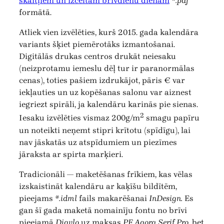
skaitļiem un izceltām brīvdienu dienām
*.pdf
formātā.
Atliek vien izvēlēties, kurš 2015. gada kalendāra
variants šķiet piemērotāks izmantošanai.
Digitālās drukas centros drukāt neiesaku
(neizprotamu iemeslu dēļ tur ir paranormālas
cenas), toties pašiem izdrukājot, pāris € var
iekļauties un uz kopēšanas salonu var aiznest
iegriezt spirāli, ja kalendāru karinās pie sienas.
2
Iesaku izvēlēties vismaz 200g/m
smagu papīru
un noteikti neņemt stipri krītotu (spīdīgu), lai
nav jāskatās uz atspīdumiem un piezīmes
jāraksta ar spirta marķieri.
Tradicionāli — maketēšanas frīkiem, kas vēlas
izskaistināt kalendāru ar kaķīšu bildītēm,
pieejams
*.idml
fails makarēšanai
InDesign.
Es
gan šī gada maketā nomainīju fontu no brīvi
pieejamā
Diavlo
uz maksas
PF Agora Serif Pro,
bet