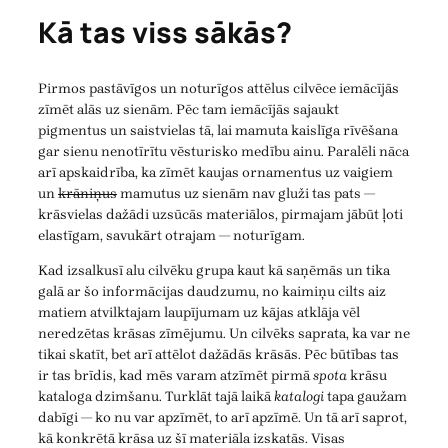
Kā tas viss sākās?
Pirmos pastāvīgos un noturīgos attēlus cilvēce iemācījās
zīmēt alās uz sienām. Pēc tam iemācījās sajaukt
pigmentus un saistvielas tā, lai mamuta kaislīga rīvēšana
gar sienu nenotīrītu vēsturisko medību ainu. Paralēli nāca
arī apskaidrība, ka zīmēt kaujas ornamentus uz vaigiem
un
krāniņus
mamutus uz sienām nav gluži tas pats —
krāsvielas dažādi uzsūcās materiālos, pirmajam jābūt ļoti
elastīgam, savukārt otrajam — noturīgam.
Kad izsalkusī alu cilvēku grupa kaut kā saņēmās un tika
galā ar šo informācijas daudzumu, no kaimiņu cilts aiz
matiem atvilktajam laupījumam uz kājas atklāja vēl
neredzētas krāsas zīmējumu. Un cilvēks saprata, ka var ne
tikai skatīt, bet arī attēlot dažādās krāsās. Pēc būtības tas
ir tas brīdis, kad mēs varam atzīmēt pirmā
spota
krāsu
kataloga dzimšanu. Turklāt tajā laikā
katalogi
tapa gaužam
dabīgi — ko nu var apzīmēt, to arī apzīmē. Un tā arī saprot,
kā konkrētā krāsa uz šī materiāla izskatās. Visas