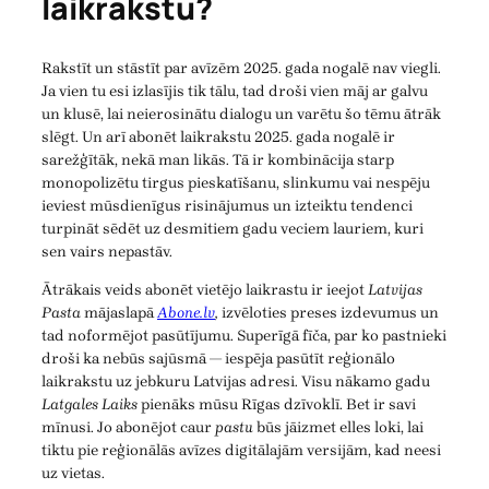
laikrakstu?
Rakstīt un stāstīt par avīzēm 2025. gada nogalē nav viegli.
Ja vien tu esi izlasījis tik tālu, tad droši vien māj ar galvu
un klusē, lai neierosinātu dialogu un varētu šo tēmu ātrāk
slēgt. Un arī abonēt laikrakstu 2025. gada nogalē ir
sarežģītāk, nekā man likās. Tā ir kombinācija starp
monopolizētu tirgus pieskatīšanu, slinkumu vai nespēju
ieviest mūsdienīgus risinājumus un izteiktu tendenci
turpināt sēdēt uz desmitiem gadu veciem lauriem, kuri
sen vairs nepastāv.
Ātrākais veids abonēt vietējo laikrastu ir ieejot
Latvijas
Pasta
mājaslapā
Abone.lv
,
izvēloties preses izdevumus un
tad noformējot pasūtījumu. Superīgā fīča, par ko pastnieki
droši ka nebūs sajūsmā — iespēja pasūtīt reģionālo
laikrakstu uz jebkuru Latvijas adresi. Visu nākamo gadu
Latgales Laiks
pienāks mūsu Rīgas dzīvoklī. Bet ir savi
mīnusi. Jo abonējot caur
pastu
būs jāizmet elles loki, lai
tiktu pie reģionālās avīzes digitālajām versijām, kad neesi
uz vietas.