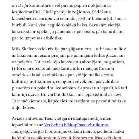
un
Delfu
komentāros vēl pirms papīra nokļūšanas
iespiedmašīnā. Gluži pretēji ir reģionos. Sēdēšana
klasesbiedru
vacapā
vai ciemata
feisītī
ir būšana ļoti šaurā
burbulī, kurā visu regulē skaļākā balss. Savukārt vietējā
laikrakstā ir spēks, jo paustais ir pārlasīts, pārbaudīts un
par to uzņemas atbildību.
Mūs Skrīveros iekristīja par gājputniem — atbraucam līdz
ar lakšiem un esam projām pie pirmajām ledus glazūrām
uz peļķēm. Toties vietējo laikrakstu abonējam jau gadiem.
Ir forši profesionāli pieskatītā informācijas forumā
smelties aktuālas zināšanas par vidējo malkas cenu,
kultūras notikumiem, rosīgiem cilvēkiem, pašvaldības
piruetēm un palaidņu izdarībām. Saprast un iepazīt, kā tad
kaimiņi dzīvo. Un varbūt dažkārt arī iepazīstināt ar sevi.
Jo ir taču iemesls, kāpēc tieši te izvēlamies pavadīt būtisku
daļu dzīves.
Avīzes satuvina. Tieši vietējā drukātajā medijā mēs
iepazināmies ar
Vecbebru biškopības tehnikumu
,
Jaunjelgavas gastronomijas veikalu
Lauva
, izciliem lauku
kafejnīcu pasākumiem Neretā, Krapes muižas svētkiem,