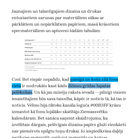
Jaunajiem un talantīgajiem dizaina un drukas
entuziastiem sarunas par materiāliem sākas ar
pārklātiem un nepārklātiem papīriem, masā krāsotiem
specmateriāliem un aptuveni šādām tabulām:
Cool.
Bet vispār nepalīdz, kad
gaisīgā un košā zilā fona
vietā
ir nodrukāts kaut kāds
džinsu grīdas lupatas
pelēkzilais
. Un kā jau minēju raksta ievadā — pilnīgi visiem
iesaistītajiem būs sava taisnība, kāpēc ir noticis tā, kā tas ir
noticis. Vēlme bija
tiktoka
kanāla loguča
#00B3FF
krāsu
izmantot kā fonu lojālāko skatītāju Ziemassvētku
kalendāram. Bet sanāca saņemt skaidrojumu, ka
izvēlētais dārgais, pelēcīgais dizaina papīrs gluži vienkārši
nav piemērots spilgtu toņu drukai. Jo iespiedkrāsa daļēji
iesūksies materiālā, veidojot materiāla un krāsas