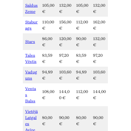
Saldus
105,00
132,00
105,00
132,00
Zeme
€
€
€
€
Stabur
110,00
156,00
112,00
162,00
ags
€
€
€
€
86,00
120,00
90,00
132,00
Stars
€
€
€
€
Talsu
83,59
97,20
83,59
97,20
Vēstis
€
€
€
€
Vadug
94,89
103,60
94,89
103,60
uns
€
€
€
€
Venta
108,00
144,0
112,00
144,00
s
€
0 €
€
€
Balss
Vietējā
Latgal
80,00
90,00
80,00
90,00
es
€
€
€
€
Avīze