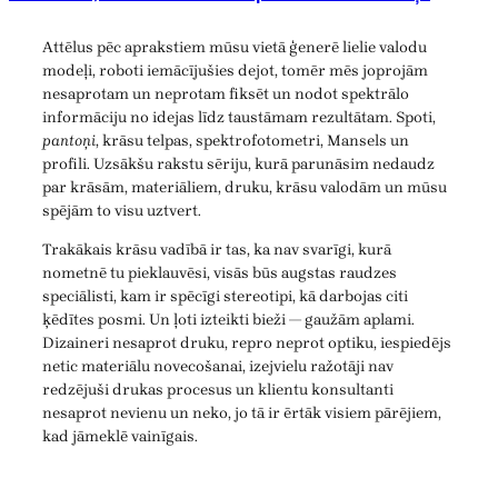
Attēlus pēc aprakstiem mūsu vietā ģenerē lielie valodu
modeļi, roboti iemācījušies dejot, tomēr mēs joprojām
nesaprotam un neprotam fiksēt un nodot spektrālo
informāciju no idejas līdz taustāmam rezultātam. Spoti,
pantoņi
, krāsu telpas, spektrofotometri, Mansels un
profili. Uzsākšu rakstu sēriju, kurā parunāsim nedaudz
par krāsām, materiāliem, druku, krāsu valodām un mūsu
spējām to visu uztvert.
Trakākais krāsu vadībā ir tas, ka nav svarīgi, kurā
nometnē tu pieklauvēsi, visās būs augstas raudzes
speciālisti, kam ir spēcīgi stereotipi, kā darbojas citi
ķēdītes posmi. Un ļoti izteikti bieži — gaužām aplami.
Dizaineri nesaprot druku, repro neprot optiku, iespiedējs
netic materiālu novecošanai, izejvielu ražotāji nav
redzējuši drukas procesus un klientu konsultanti
nesaprot nevienu un neko, jo tā ir ērtāk visiem pārējiem,
kad jāmeklē vainīgais.