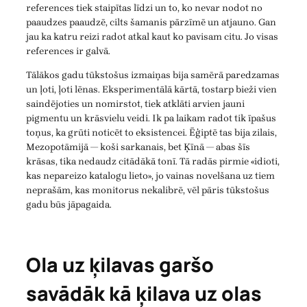
references tiek staipītas līdzi un to, ko nevar nodot no
paaudzes paaudzē, cilts šamanis pārzīmē un atjauno. Gan
jau ka katru reizi radot atkal kaut ko pavisam citu. Jo visas
references ir galvā.
Tālākos gadu tūkstošus izmaiņas bija samērā paredzamas
un ļoti, ļoti lēnas. Eksperimentālā kārtā, tostarp bieži vien
saindējoties un nomirstot, tiek atklāti arvien jauni
pigmentu un krāsvielu veidi. Ik pa laikam radot tik īpašus
toņus, ka grūti noticēt to eksistencei. Ēģiptē tas bija zilais,
Mezopotāmijā — koši sarkanais, bet Ķīnā — abas šīs
krāsas, tika nedaudz citādākā tonī. Tā radās pirmie «idioti,
kas nepareizo katalogu lieto», jo vainas novelšana uz tiem
neprašām, kas monitorus nekalibrē, vēl pāris tūkstošus
gadu būs jāpagaida.
Ola uz ķilavas garšo
savādāk kā ķilava uz olas