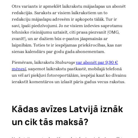
Otrs variants ir apmeklēt laikrakstu mājaslapas un abonēt
redakcijās. Saraksts ar visiem laikrakstiem un to
redakciju mājaslapu adresēm ir apkopots tālāk. Tur ir
savi, īpaši piedzīvojumi. Jo ne visiem izdevies saprotamu
tehnisko risinājumu uztaisīt, citi prasa piezvanīt (OMG,
zvanīt!), un ar dažiem būs e-pastos jāapmainās ar
laipnībām. Toties te ir iespējamas priekšrocības, kas nav
sienas kalendārs par godu gada abonementam.
Piemēram, laikrakstu
Staburags
var abonēt par 9,90 €
mēnesī
, saņemot laikrakstu pastkastē, mobilajā telefonā
un vēl arī piekļuvi fotoreportāžām, iespējai kaut ko dīvainu
ierakstīt komentāros un izlasīt pāris gadus vecus rakstus.
Kādas avīzes Latvijā iznāk
un cik tās maksā?