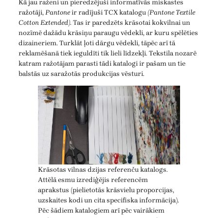
Kā jau raženi un pieredzējuši informatīvās miskastes
ražotāji,
Pantone
ir radījuši TCX katalogu
(Pantone Textile
Cotton Extended)
. Tas ir paredzēts krāsotai kokvilnai un
nozīmē dažādu krāsiņu paraugu vēdekli, ar kuru spēlēties
dizaineriem. Turklāt ļoti dārgu vēdekli, tāpēc arī tā
reklamēšanā tiek ieguldīti tik lieli līdzekļi. Tekstila nozarē
katram ražotājam parasti tādi katalogi ir pašam un tie
balstās uz saražotās produkcijas vēsturi.
Krāsotas vilnas dzijas referenču katalogs.
Attēlā esmu izrediģējis referencēm
aprakstus (pielietotās krāsvielu proporcijas,
uzskaites kodi un cita specifiska informācija).
Pēc šādiem katalogiem arī pēc vairākiem