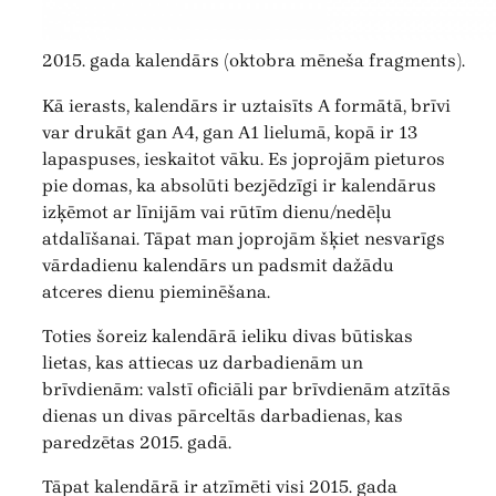
2015. gada kalendārs (oktobra mēneša fragments).
Kā ierasts, kalendārs ir uztaisīts A formātā, brīvi
var drukāt gan A4, gan A1 lielumā, kopā ir 13
lapaspuses, ieskaitot vāku. Es joprojām pieturos
pie domas, ka absolūti bezjēdzīgi ir kalendārus
izķēmot ar līnijām vai rūtīm dienu/nedēļu
atdalīšanai. Tāpat man joprojām šķiet nesvarīgs
vārdadienu kalendārs un padsmit dažādu
atceres dienu pieminēšana.
Toties šoreiz kalendārā ieliku divas būtiskas
lietas, kas attiecas uz darbadienām un
brīvdienām: valstī oficiāli par brīvdienām atzītās
dienas un divas pārceltās darbadienas, kas
paredzētas 2015. gadā.
Tāpat kalendārā ir atzīmēti visi 2015. gada