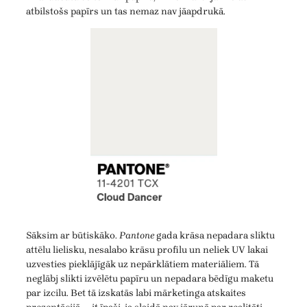
atbilstošs papīrs un tas nemaz nav jāapdrukā.
Sāksim ar būtiskāko.
Pantone
gada krāsa nepadara sliktu
attēlu lielisku, nesalabo krāsu profilu un neliek UV lakai
uzvesties pieklājīgāk uz nepārklātiem materiāliem. Tā
neglābj slikti izvēlētu papīru un nepadara bēdīgu maketu
par izcilu. Bet tā izskatās labi mārketinga atskaites