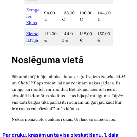
Zemga
94,00
138,00
100,00
144,00
les
€
€
€
€
Ziņas
Ziemeļ
112,00
144,0
118,00
150,00
latvija
€
0 €
€
€
Noslēguma vietā
Sākumā mēģināju tabulas datus ar gudrajiem
NotebookLM
un
ChatGPT
apstrādāt, lai nav rociņām nekas jādara. Es
zināju, ka modeļi var muldēt. Bet tik pārliecinoši iedot
absolūti izdomātus skaitļus — tas bija pārsteigums. Tāpēc
visi dati beigās tika pārlasīti rociņām un gan jau kaut kur
ir drukas vai pārskatīšanās kļūdas.
Nekas neaizvietos čaklas rokas. Un lasošu sabiedrību.
Par druku, krāsām un tā visa pieskatīšanu. 1. daļa