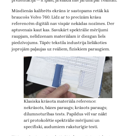
prezentācijā — it īpaši, ja slaidā nav jārunā par realitāti.
Mūsdienās kalibrēts ekrāns ir sastopams retāk kā
braucošs Volvo 760. Līdz ar to precīzām krāsu
referencēm digitāli nav vispār nekādas nozīmes. Der
aptuvenais kaut kas. Savukārt spektrālie mērījumi
raupjam, nelīdzenam materiālam ir diezgan liels
piedzīvojums. Tāpēc tekstila industrija lielākoties
joprojām paļaujas uz reāliem, fiziskiem paraugiem.
Klasiska krāsota materiāla reference:
nekrāsots, bāzes paraugs; krāsots paraugs;
dilumnoturības tests. Papildus vēl var nākt
arī protokolētie spektrālie mērījumi un
specifiski, audumiem raksturīgie testi.