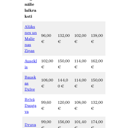
nālie
laikra
ksti
Alūks
nes un
96,00
132,00
102,00
138,00
Malie
€
€
€
€
nas
Ziņas
Ausekl
102,00
150,00
114,00
162,00
is
€
€
€
€
Bausk
108,00
144,0
114,00
150,00
as
€
0 €
€
€
Dzīve
Brīvā
99,60
120,00
108,00
132,00
Dauga
€
€
€
€
va
99,00
156,00
101,40
174,00
Druva
€
€
€
€