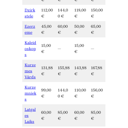
Dzirk
112,00
144,0
118,00
150,00
stele
€
0 €
€
€
Ezerz
45,00
60,00
50,00
65,00
eme
€
€
€
€
Kaleid
15,00
15,00
oskop
—
—
€
€
s
Kurze
131,88
155,88
143,88
167,88
mes
€
€
€
€
Vārds
Kurze
99,00
144,0
110,00
156,00
mniek
€
0 €
€
€
s
Latgal
60,00
85,00
60,00
85,00
es
€
€
€
€
Laiks