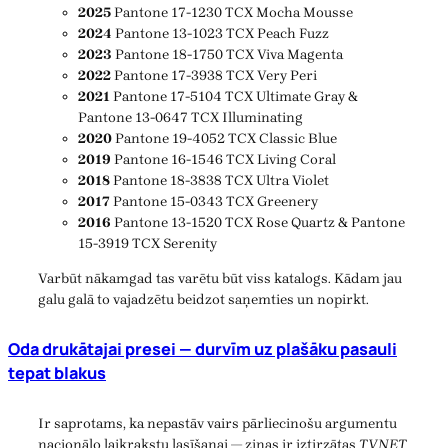
2025
Pantone 17-1230 TCX Mocha Mousse
2024
Pantone 13-1023 TCX Peach Fuzz
2023
Pantone 18-1750 TCX Viva Magenta
2022
Pantone 17-3938 TCX Very Peri
2021
Pantone 17-5104 TCX Ultimate Gray &
Pantone 13-0647 TCX Illuminating
2020
Pantone 19-4052 TCX Classic Blue
2019
Pantone 16-1546 TCX Living Coral
2018
Pantone 18-3838 TCX Ultra Violet
2017
Pantone 15-0343 TCX Greenery
2016
Pantone 13-1520 TCX Rose Quartz & Pantone
15-3919 TCX Serenity
Varbūt nākamgad tas varētu būt viss katalogs. Kādam jau
galu galā to vajadzētu beidzot saņemties un nopirkt.
Oda drukātajai presei — durvīm uz plašāku pasauli
tepat blakus
Ir saprotams, ka nepastāv vairs pārliecinošu argumentu
nacionālo laikrakstu lasīšanai — ziņas ir iztirzātas
TVNET