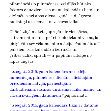
pilnmēneši (jo pilnmēness izrādījās būtisks
faktors daudziem, kas manu kalendāru lieto) un
atzīmētas arī abas dienas gadā, kad jāgroza
pulksteņi uz ziemas un vasaras laiku.
Citādā ziņā makets joprojām ir vienkāršs,
katram datumam apkārt ir pietiekami vietas, lai
pieķēpātu sev vēlamo informāciju. Padomāts arī
par tiem, kas kalendāru izdrukās un
gribēs uzlikt spirāli — ir papildus atkāpe no
lapas augšas.
mrserge.lv
2015. gada kalendārs ar nedēļu
numerāciju, pilnmēness dienām, oficiālajām
brīvdienām Latvijā, pārnestajām
darbadienām, vasaras un ziemas laika maiņu, un
citiem svarīgiem datumiem
*.pdf
formātā.
mrserge.lv
2015. gada kalendārs tikai ar datumu