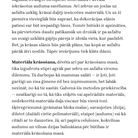
iekrāsotus auduma savēlumus. Arī
zebras
un joslas uz
asfalta uzklāj, krāsai daļēji iesūcoties materiālā. Un uz šī
piemēra visvieglāk būs saprast, ka dekorācijas slānis
patiesi var būt iespaidīgi biezs. Tomēr būtiski ir apzināties,
ka pārvietoties daudz patīkamāk un drošāk ir pa asfaltu
un svaigi uzklātā gājēju pāreja ir ideāla vieta, kur paslīdēt.
Bet, ja krāsas slānis būs pārāk plāns, tas kopā ar asfaltu
pārāk ātri nodils. Tāpēc ievārījums tiek klāts dāsni.
Materiāla krāsošana,
dēvēta arī par krāsošanu masā,
tika izgudrota stipri agrāk par
zebru
un asfalta virsmu
dilemmu. Tā darbojas kā mammas salāti — ir ļoti, ļoti
garšīgi un visa ģimene ēd bez izņēmumiem, bet labāk
nezināt, no kā tie sastāv. Galvenā šīs metodes priekšrocība
— neatkarīgi no tā, kā tiks stiķēts vai apstrādāts materiāls,
nedekorētā materiāla daļa viscaur būs vienā tonī
šķērsgriezumā (grāmatas bloka malas), saraujoties (dzija),
dilstot (dažādi cietie polimateriāli), staipot (audums) vai kā
citādi ar to dauzoties. Jā, arī papīra celulozes, kokvilnas
audumu un vilnas dzijas balināšana pēc būtības ir
materiāla krāsošana masā.