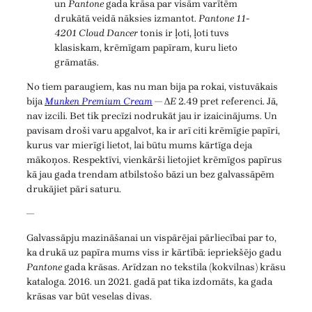
un
Pantone
gada krāsa par visām varītēm
drukātā veidā nāksies izmantot.
Pantone 11-
4201 Cloud Dancer
tonis ir ļoti, ļoti tuvs
klasiskam, krēmīgam papīram, kuru lieto
grāmatās.
No tiem paraugiem, kas nu man bija pa rokai, vistuvākais
bija
Munken Premium Cream
— Δ
E
2.49 pret referenci. Jā,
nav izcili. Bet tik precīzi nodrukāt jau ir izaicinājums. Un
pavisam droši varu apgalvot, ka ir arī citi krēmīgie papīri,
kurus var mierīgi lietot, lai būtu mums kārtīga deja
mākoņos. Respektīvi, vienkārši lietojiet krēmīgos papīrus
kā jau gada trendam atbilstošo bāzi un bez galvassāpēm
drukājiet pāri saturu.
—
Galvassāpju mazināšanai un vispārējai pārliecībai par to,
ka drukā uz papīra mums viss ir kārtībā: iepriekšējo gadu
Pantone
gada krāsas. Arīdzan no tekstila (kokvilnas) krāsu
kataloga. 2016. un 2021. gadā pat tika izdomāts, ka gada
krāsas var būt veselas divas.