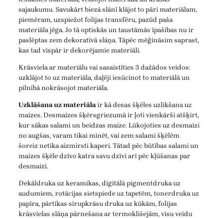
sajaukumu. Savukārt biezā slānī klājot to pāri materiālam,
piemēram, uzspiežot folijas transfēru, pazūd paša
materiāla jēga. Jo tā optiskās un taustāmās īpašības nu ir
paslēptas zem dekoratīvā slāņa. Tāpēc mēģināsim saprast,
kas tad vispār ir dekorējamie materiāli.
Krāsviela ar materiālu vai sasaistīties 3 dažādos veidos:
uzklājot to uz materiāla, daļēji iesūcinot to materiālā un
pilnībā nokrāsojot materiāla.
Uzklāšana uz materiāla
ir kā desas šķēles uzlikšana uz
maizes. Desmaizes šķērsgriezumā ir ļoti vienkārši atšķirt,
kur sākas salami un beidzas maize. Lūkojoties uz desmaizi
no augšas, varam tikai minēt, vai zem salami šķēlēm
šoreiz netika aizmirsti kaperi. Tātad pēc būtības salami un
maizes šķēle dzīvo katra savu dzīvi arī pēc kļūšanas par
desmaizi.
Dekāldruka uz keramikas, digitālā pigmentdruka uz
audumiem, rotācijas sietspiede uz tapetēm, tonerdruka uz
papīra, pārtikas sīrupkrāsu druka uz kūkām, folijas
krāsvielas slāņa pārnešana ar termoklišejām, visu veidu