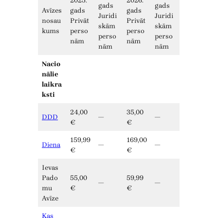
2025.
2026.
gads
gads
Avīzes
gads
gads
Juridi
Juridi
nosau
Privāt
Privāt
skām
skām
kums
perso
perso
perso
perso
nām
nām
nām
nām
Nacio
nālie
laikra
ksti
24,00
35,00
DDD
—
—
€
€
159,99
169,00
Diena
—
—
€
€
Ievas
Pado
55,00
59,99
—
—
mu
€
€
Avīze
Kas