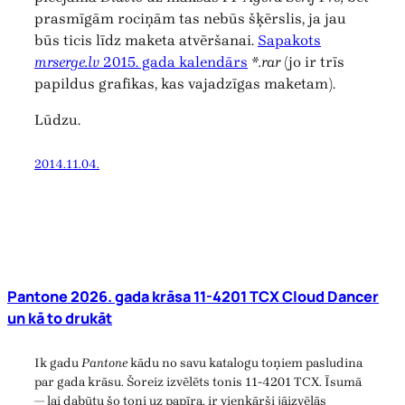
prasmīgām rociņām tas nebūs šķērslis, ja jau
būs ticis līdz maketa atvēršanai.
Sapakots
mrserge.lv
2015. gada kalendārs
*.rar
(jo ir trīs
papildus grafikas, kas vajadzīgas maketam).
Lūdzu.
2014.11.04.
Pantone 2026. gada krāsa 11-4201 TCX Cloud Dancer
un kā to drukāt
Ik gadu
Pantone
kādu no savu katalogu toņiem pasludina
par gada krāsu. Šoreiz izvēlēts tonis 11-4201 TCX. Īsumā
— lai dabūtu šo toni uz papīra, ir vienkārši jāizvēlās