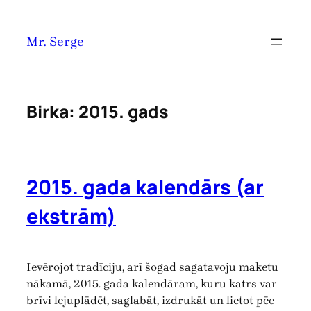
Pāriet
uz
Mr. Serge
saturu
Birka:
2015. gads
2015. gada kalendārs (ar
ekstrām)
Ievērojot tradīciju, arī šogad sagatavoju maketu
nākamā, 2015. gada kalendāram, kuru katrs var
brīvi lejuplādēt, saglabāt, izdrukāt un lietot pēc