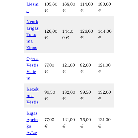
Liesm
105,60
168,00
114,00
180,00
a
€
€
€
€
Neatk
arīgās
126,00
144,0
126,00
144,00
Tuku
€
0 €
€
€
ma
Ziņas
Ogres
Vēstis
77,00
121,00
82,00
121,00
Visie
€
€
€
€
m
Rēzek
99,50
132,00
99,50
132,00
nes
€
€
€
€
Vēstis
Rīgas
Apriņ
77,00
121,00
75,00
121,00
ķa
€
€
€
€
Avīze