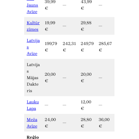
39,99
43,99
Jauns
—
—
€
€
Avīze
Kultūr
19,99
29,88
—
—
zīmes
€
€
Latvija
199,79
242,31
249,79
285,67
s
€
€
€
€
Avīze
Latvija
s
20,00
20,00
Mājas
—
—
€
€
Dakte
ris
Lauku
12,00
—
—
—
Lapa
€
Meža
24,00
28,80
36,00
—
Avīze
€
€
€
Reģio