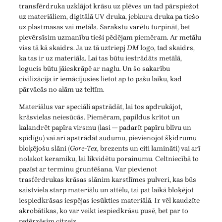
transfērdruka uzklājot krāsu uz plēves un tad pārspiežot
uz materiāliem, digitālā UV druka, jebkura druka pa tiešo
uz plastmasas vai metāla. Sarakstu varētu turpināt, bet
pievērsīsim uzmanību tieši pēdējam piemēram. Ar metālu
viss tā kā skaidrs. Ja uz tā uztriepj
DM
logo, tad skaidrs,
ka tas ir uz materiāla. Lai tas būtu iestrādāts metālā,
logucis būtu jāieskrāpē ar naglu. Un šo sakarību
civilizācija ir iemācījusies lietot ap to pašu laiku, kad
pārvācās no alām uz teltīm.
Materiālus var speciāli apstrādāt, lai tos apdrukājot,
krāsvielas neiesūcās. Piemēram, papildus krītot un
kalandrēt papīra virsmu (lasi — padarīt papīru blīvu un
spīdīgu) vai arī apstrādāt audumu, pievienojot šķidrumu
bloķējošu slāni (
Gore-Tex
, brezents un citi lamināti) vai arī
nolakot keramiku, lai likvidētu porainumu. Celtniecībā to
pazīst ar terminu gruntēšana. Var pievienot
trasfērdrukas krāsas slānim karstlīmes pulveri, kas būs
saistviela starp materiālu un attēlu, tai pat laikā bloķējot
iespiedkrāsas iespējas iesūkties materiālā. Ir vēl kaudzīte
akrobātikas, ko var veikt iespiedkrāsu pusē, bet par to
patērzēsim citreiz.