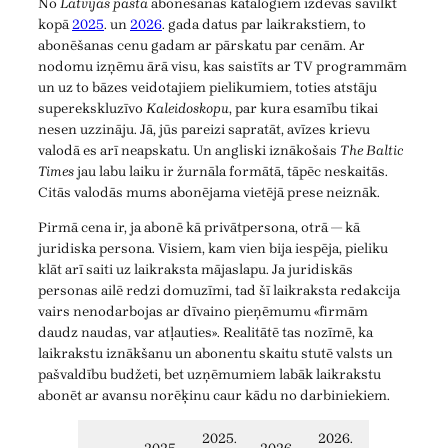
No
Latvijas pasta
abonēšanas katalogiem izdevās savilkt
kopā
2025
. un
2026
. gada datus par laikrakstiem, to
abonēšanas cenu gadam ar pārskatu par cenām. Ar
nodomu izņēmu ārā visu, kas saistīts ar TV programmām
un uz to bāzes veidotajiem pielikumiem, toties atstāju
superekskluzīvo
Kaleidoskopu
, par kura esamību tikai
nesen uzzināju. Jā, jūs pareizi sapratāt, avīzes krievu
valodā es arī neapskatu. Un angliski iznākošais
The Baltic
Times
jau labu laiku ir žurnāla formātā, tāpēc neskaitās.
Citās valodās mums abonējama vietējā prese neiznāk.
Pirmā cena ir, ja abonē kā privātpersona, otrā — kā
juridiska persona. Visiem, kam vien bija iespēja, pieliku
klāt arī saiti uz laikraksta mājaslapu. Ja juridiskās
personas ailē redzi domuzīmi, tad šī laikraksta redakcija
vairs nenodarbojas ar dīvaino pieņēmumu «firmām
daudz naudas, var atļauties». Realitātē tas nozīmē, ka
laikrakstu iznākšanu un abonentu skaitu stutē valsts un
pašvaldību budžeti, bet uzņēmumiem labāk laikrakstu
abonēt ar avansu norēķinu caur kādu no darbiniekiem.
2025.
2026.