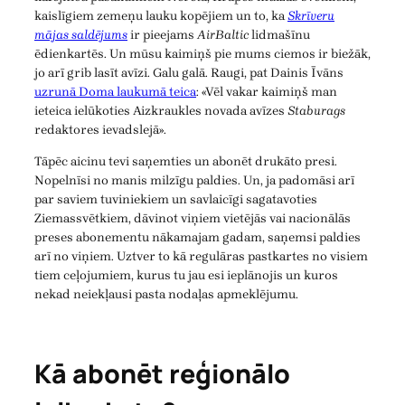
kaislīgiem zemeņu lauku kopējiem un to, ka
Skrīveru
mājas saldējums
ir pieejams
AirBaltic
lidmašīnu
ēdienkartēs. Un mūsu kaimiņš pie mums ciemos ir biežāk,
jo arī grib lasīt avīzi. Galu galā. Raugi, pat Dainis Īvāns
uzrunā Doma laukumā teica
: «Vēl vakar kaimiņš man
ieteica ielūkoties Aizkraukles novada avīzes
Staburags
redaktores ievadslejā».
Tāpēc aicinu tevi saņemties un abonēt drukāto presi.
Nopelnīsi no manis milzīgu paldies. Un, ja padomāsi arī
par saviem tuviniekiem un savlaicīgi sagatavoties
Ziemassvētkiem, dāvinot viņiem vietējās vai nacionālās
preses abonementu nākamajam gadam, saņemsi paldies
arī no viņiem. Uztver to kā regulāras pastkartes no visiem
tiem ceļojumiem, kurus tu jau esi ieplānojis un kuros
nekad neiekļausi pasta nodaļas apmeklējumu.
Kā abonēt reģionālo