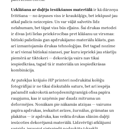
Uzklāšana ar daļēju iesūkšanos materiālā
ir kā dārzeņu
fritēšana — no ārpuses viss ir kraukšķīgs, bet iekšpusē jau
atkal palicis neizcepies. Un var vāļāt salvetēs līdz
nelabumam, bet tāpat viss būs eļļains. Šai drukas metodei
ir divas ļoti lielas priekšrocības pret klāšanu uz virsmas:
būtiski palielinās gan apdrukājamo materiālu klāsts, gan
arī izmantojamās drukas tehnoloģijas. Bet tagad nozīme
ir arī vienai būtiskai niansei, par kuru iepriekš jau stāstīju
piemērā ar tiktokeri — dekorācija vairs nav tikai
iespiedkrāsa, tagad tā ir materiāla un iespiedkrāsas
kombinācija.
Ar putekļus krājušo
HP
printeri nodrukātai kolēģu
fotogrāfijai ir ne tikai diskutabls saturs, bet arī iespēja
pačamdīt sakrokotā astoņdesmitgramīgā ofisa papīra
raupjumu, kas ir uzņēmis par daudz mitruma un
deformējies. Nonākam pie nākamās atziņas — vairums
papīra apdrukas, ieskaitot avīzes, žurnālus, grāmatas un
plakātus — ir apdruka, kas veikta drukas slānim daļēji
iesūcoties dekorējamā materiālā. Līdzvērtīgi atklājumi
sagaida, ieraugot sietspiedē nodrukāta t-kreklā