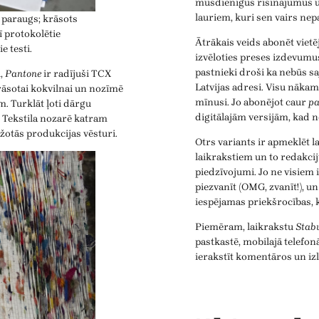
mūsdienīgus risinājumus u
lauriem, kuri sen vairs nep
 paraugs; krāsots
ī protokolētie
Ātrākais veids abonēt vietēj
e testi.
izvēloties preses izdevumu
pastnieki droši ka nebūs sa
i,
Pantone
ir radījuši TCX
Latvijas adresi. Visu nāka
krāsotai kokvilnai un nozīmē
mīnusi. Jo abonējot caur
pa
m. Turklāt ļoti dārgu
digitālajām versijām, kad ne
ļi. Tekstila nozarē katram
ažotās produkcijas vēsturi.
Otrs variants ir apmeklēt l
laikrakstiem un to redakcij
piedzīvojumi. Jo ne visiem 
piezvanīt (OMG, zvanīt!), u
iespējamas priekšrocības,
Piemēram, laikrakstu
Stab
pastkastē, mobilajā telefonā
ierakstīt komentāros un izl