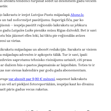
n izteiktu tendenci turpināt sēdēt uz desmitiem gadu veciem
astāv.
o laikrastu ir ieejot
Latvijas Pasta
mājaslapā
Abone.lv
,
s un tad noformējot pasūtījumu. Superīgā fīča, par ko
jūsmā — iespēja pasūtīt reģionālo laikrakstu uz jebkuru
mo gadu
Latgales Laiks
pienāks mūsu Rīgas dzīvoklī. Bet ir savi
stu
būs jāizmet elles loki, lai tiktu pie reģionālās avīzes
esi uz vietas.
aikrakstu mājaslapas un abonēt redakcijās. Saraksts ar visiem
u mājaslapu adresēm ir apkopots tālāk. Tur ir savi, īpaši
izdevies saprotamu tehnisko risinājumu uztaisīt, citi prasa
n ar dažiem būs e-pastos jāapmainās ar laipnībām. Toties te ir
 kas nav sienas kalendārs par godu gada abonementam.
urags
var abonēt par 9,90 € mēnesī
, saņemot laikrakstu
 un vēl arī piekļuvi fotoreportāžām, iespējai kaut ko dīvainu
asīt pāris gadus vecus rakstus.