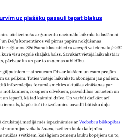
urvīm uz plašāku pasauli tepat blakus
vairs pārliecinošu argumentu nacionālo laikrakstu lasīšanai
T
un
Delfu
komentāros vēl pirms papīra nokļūšanas
ji ir reģionos. Sēdēšana klasesbiedru
vacapā
vai ciemata
feisītī
, kurā visu regulē skaļākā balss. Savukārt vietējā laikrakstā ir
īts, pārbaudīts un par to uzņemas atbildību.
ar gājputniem — atbraucam līdz ar lakšiem un esam projām
m uz peļķēm. Toties vietējo laikrakstu abonējam jau gadiem.
atītā informācijas forumā smelties aktuālas zināšanas par
as notikumiem, rosīgiem cilvēkiem, pašvaldības piruetēm un
 un iepazīt, kā tad kaimiņi dzīvo. Un varbūt dažkārt arī
aču iemesls, kāpēc tieši te izvēlamies pavadīt būtisku daļu
ējā drukātajā medijā mēs iepazināmies ar
Vecbebru biškopības
gastronomijas veikalu
Lauva
, izciliem lauku kafejnīcu
 muižas svētkiem, kaislīgiem zemeņu lauku kopējiem un to,