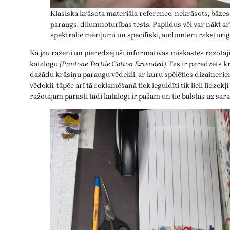
Klasiska krāsota materiāla reference: nekrāsots, bāzes
paraugs; dilumnoturības tests. Papildus vēl var nākt ar
spektrālie mērījumi un specifiski, audumiem raksturīgi
Kā jau raženi un pieredzējuši informatīvās miskastes ražotāj
katalogu
(Pantone Textile Cotton Extended)
. Tas ir paredzēts 
dažādu krāsiņu paraugu vēdekli, ar kuru spēlēties dizainerie
vēdekli, tāpēc arī tā reklamēšanā tiek ieguldīti tik lieli līdzek
ražotājam parasti tādi katalogi ir pašam un tie balstās uz sar