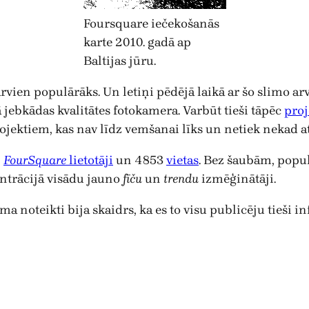
Foursquare iečekošanās
karte 2010. gadā ap
Baltijas jūru.
arvien populārāks. Un letiņi pēdējā laikā ar šo slimo ar
 jebkādas kvalitātes fotokamera. Varbūt tieši tāpēc
proj
rojektiem, kas nav līdz vemšanai līks un netiek nekad a
4
FourSquare
lietotāji
un 4853
vietas
. Bez šaubām, populā
centrācijā visādu jauno
fīču
un
trendu
izmēģinātāji.
a noteikti bija skaidrs, ka es to visu publicēju tieši in