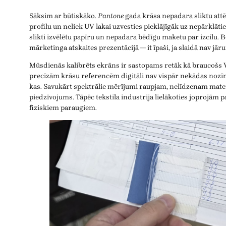
Sāksim ar būtiskāko.
Pantone
gada krāsa nepadara sliktu attēl
profilu un neliek UV lakai uzvesties pieklājīgāk uz nepārklāt
slikti izvēlētu papīru un nepadara bēdīgu maketu par izcilu. Be
mārketinga atskaites prezentācijā — it īpaši, ja slaidā nav jārun
Mūsdienās kalibrēts ekrāns ir sastopams retāk kā braucošs V
precīzām krāsu referencēm digitāli nav vispār nekādas nozī
kas. Savukārt spektrālie mērījumi raupjam, nelīdzenam mater
piedzīvojums. Tāpēc tekstila industrija lielākoties joprojām p
fiziskiem paraugiem.