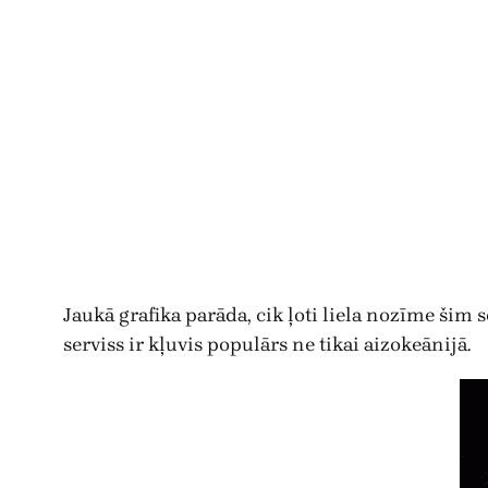
Jaukā grafika parāda, cik ļoti liela nozīme šim 
serviss ir kļuvis populārs ne tikai aizokeānijā.