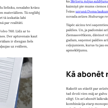
ka
Skrīveru mājas saldējum
kaimiņš pie mums ciemos ir b
u lielisku, nesalabo krāsu
Īvāns
uzrunā Doma laukum
iem materiāliem. Tā neglābj
novada avīzes
Staburags
re
t tā izskatās labi
ā par realitāti.
Tāpēc aicinu tevi saņemtie
paldies. Un, ja padomāsi ar
olvo 760. Līdz ar to
Ziemassvētkiem, dāvinot v
mes. Der aptuvenais kaut
gadam, saņemsi paldies arī
iālam ir diezgan liels
ceļojumiem, kurus tu jau es
aļaujas uz reāliem,
apmeklējumu.
Kā abonēt 
Rakstīt un stāstīt par avīzēm
tad droši vien māj ar galvu
slēgt. Un arī abonēt laikrak
kombinācija starp monopoli