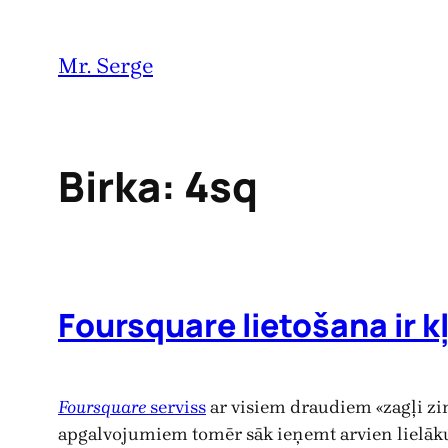
Pāriet
uz
Mr. Serge
saturu
Birka:
4sq
Foursquare lietošana ir kļ
Foursquare
serviss
ar visiem draudiem «zagļi zin
apgalvojumiem tomēr sāk ieņemt arvien lielāk