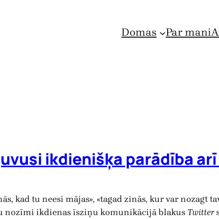
Domas
Par mani
A
uvusi ikdienišķa parādība arī
ās, kad tu neesi mājas», «tagad zinās, kur var nozagt 
u nozīmi ikdienas īsziņu komunikācijā blakus
Twitter
s