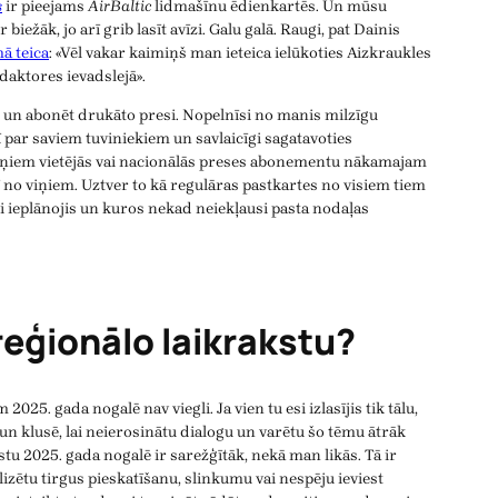
s
ir pieejams
AirBaltic
lidmašīnu ēdienkartēs. Un mūsu
iežāk, jo arī grib lasīt avīzi. Galu galā. Raugi, pat Dainis
ā teica
: «Vēl vakar kaimiņš man ieteica ielūkoties Aizkraukles
daktores ievadslejā».
s un abonēt drukāto presi. Nopelnīsi no manis milzīgu
ī par saviem tuviniekiem un savlaicīgi sagatavoties
iņiem vietējās vai nacionālās preses abonementu nākamajam
 no viņiem. Uztver to kā regulāras pastkartes no visiem tiem
i ieplānojis un kuros nekad neiekļausi pasta nodaļas
reģionālo laikrakstu?
 2025. gada nogalē nav viegli. Ja vien tu esi izlasījis tik tālu,
 un klusē, lai neierosinātu dialogu un varētu šo tēmu ātrāk
stu 2025. gada nogalē ir sarežģītāk, nekā man likās. Tā ir
zētu tirgus pieskatīšanu, slinkumu vai nespēju ieviest