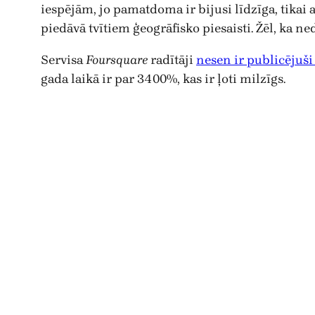
iespējām, jo pamatdoma ir bijusi līdzīga, tikai a
piedāvā tvītiem ģeogrāfisko piesaisti. Žēl, ka ne
Servisa
Foursquare
radītāji
nesen ir publicējuši
gada laikā ir par 3400%, kas ir ļoti milzīgs.