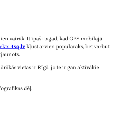
vien vairāk. It īpaši tagad, kad GPS mobilajā
ekts
4sq.lv
kļūst arvien populārāks, bet varbūt
tjaunots.
rākās vietas ir Rīgā, jo te ir gan aktīvākie
fografikas dēļ.