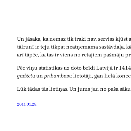
Un jāsaka, ka nemaz tik traki nav, serviss kļūst 
tālrunī ir teju tikpat neatņemama sastāvdaļa, kā
arī tāpēc, ka tas ir viens no retajiem pašmāju p
Pēc viņu statistikas uz doto brīdi Latvijā ir 141
gadžetu
un
pribambasu
lietotāji, gan lielā kon
Lūk tādas tās lietiņas. Un jums jau no paša sākum
2011.01.28.