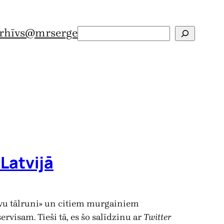
rhīvs
@mrserge
Search
 Latvijā
tavu tālruni» un citiem murgainiem
ervisam. Tieši tā, es šo salīdzinu ar
Twitter