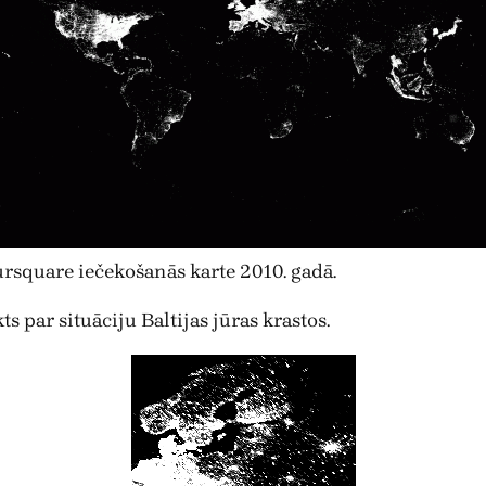
rsquare iečekošanās karte 2010. gadā.
s par situāciju Baltijas jūras krastos.