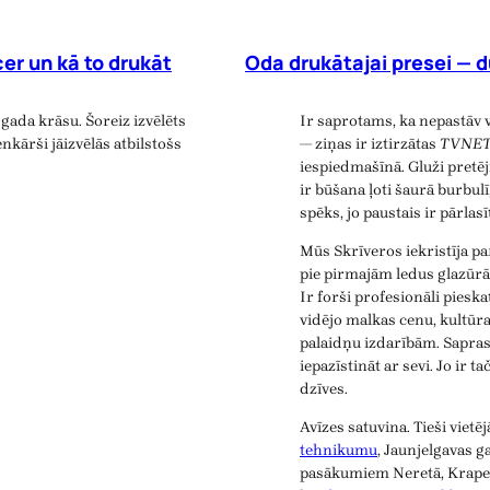
er un kā to drukāt
Oda drukātajai presei — d
gada krāsu. Šoreiz izvēlēts
Ir saprotams, ka nepastāv 
nkārši jāizvēlās atbilstošs
— ziņas ir iztirzātas
TVNE
iespiedmašīnā. Gluži pretē
ir būšana ļoti šaurā burbulī
spēks, jo paustais ir pārlas
Mūs Skrīveros iekristīja p
pie pirmajām ledus glazūrā
Ir forši profesionāli piesk
vidējo malkas cenu, kultūr
palaidņu izdarībām. Saprast
iepazīstināt ar sevi. Jo ir t
dzīves.
Avīzes satuvina. Tieši viet
tehnikumu
, Jaunjelgavas 
pasākumiem Neretā, Krapes