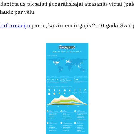
daptēta uz piesaisti ģeogrāfiskajai atrašanās vietai (pa
daudz par vēlu.
 informāciju
par to, kā viņiem ir gājis 2010. gadā. Svarī