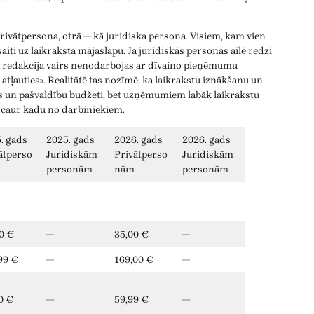
privātpersona, otrā — kā juridiska persona. Visiem, kam vien
ī saiti uz laikraksta mājaslapu. Ja juridiskās personas ailē redzi
a redakcija vairs nenodarbojas ar dīvaino pieņēmumu
tļauties». Realitātē tas nozīmē, ka laikrakstu iznākšanu un
ts un pašvaldību budžeti, bet uzņēmumiem labāk laikrakstu
 caur kādu no darbiniekiem.
. gads
2025. gads
2026. gads
2026. gads
ātperso
Juridiskām
Privātperso
Juridiskām
personām
nām
personām
0 €
—
35,00 €
—
99 €
—
169,00 €
—
0 €
—
59,99 €
—