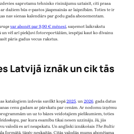
izdevies saprotamu tehnisko risinājumu uztaisīt, citi prasa
n ar dažiem būs e-pastos jāapmainās ar laipnībām. Toties te ir
 kas nav sienas kalendārs par godu gada abonementam.
urags
var abonēt par 9,90 € mēnesī
, saņemot laikrakstu
 un vēl arī piekļuvi fotoreportāžām, iespējai kaut ko dīvainu
asīt pāris gadus vecus rakstus.
s Latvijā iznāk un cik tās
s katalogiem izdevās savilkt kopā
2025
. un
2026
. gada datus
ēšanas cenu gadam ar pārskatu par cenām. Ar nodomu izņēmu
TV programmām un uz to bāzes veidotajiem pielikumiem, toties
leidoskopu
, par kura esamību tikai nesen uzzināju. Jā, jūs
ievu valodā es arī neapskatu. Un angliski iznākošais
The Baltic
nāla formātā, tāpēc neskaitās. Citās valodās mums abonējama