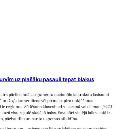
urvīm uz plašāku pasauli tepat blakus
vairs pārliecinošu argumentu nacionālo laikrakstu lasīšanai
T
un
Delfu
komentāros vēl pirms papīra nokļūšanas
ji ir reģionos. Sēdēšana klasesbiedru
vacapā
vai ciemata
feisītī
, kurā visu regulē skaļākā balss. Savukārt vietējā laikrakstā ir
īts, pārbaudīts un par to uzņemas atbildību.
ar gājputniem — atbraucam līdz ar lakšiem un esam projām