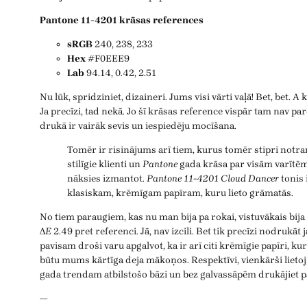
Pantone 11-4201 krāsas references
sRGB
240, 238, 233
Hex
#F0EEE9
Lab
94.14, 0.42, 2.51
Nu lūk, spridziniet, dizaineri. Jums visi vārti vaļā! Bet, bet. A
Ja precīzi, tad nekā. Jo šī krāsas reference vispār tam nav pa
drukā ir vairāk sevis un iespiedēju mocīšana.
Tomēr ir risinājums arī tiem, kurus tomēr stipri notra
stilīgie klienti un
Pantone
gada krāsa par visām varītēm
nāksies izmantot.
Pantone 11-4201 Cloud Dancer
tonis i
klasiskam, krēmīgam papīram, kuru lieto grāmatās.
No tiem paraugiem, kas nu man bija pa rokai, vistuvākais bija
Δ
E
2.49 pret referenci. Jā, nav izcili. Bet tik precīzi nodrukāt 
pavisam droši varu apgalvot, ka ir arī citi krēmīgie papīri, kuru
būtu mums kārtīga deja mākoņos. Respektīvi, vienkārši lietoj
gada trendam atbilstošo bāzi un bez galvassāpēm drukājiet pā
—