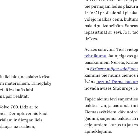
pie pirmajām ledus glazūrā
Ir forši profesionāli piesk
vidējo malkas cenu, kultūr
palaidņu izdarībām. Saprast
iepazīstināt ar sevi. Jo ir t
dzīves.
Avīzes satuvina. Tieši viet
tehnikumu
, Jaunjelgavas 
pasākumiem Neretā, Krapes
ka
Skrīveru mājas saldējum
kaimiņš pie mums ciemos ir b
u lielisku, nesalabo krāsu
Īvāns
uzrunā Doma laukum
iem materiāliem. Tā neglābj
novada avīzes
Staburags
re
t tā izskatās labi
ā par realitāti.
Tāpēc aicinu tevi saņemtie
paldies. Un, ja padomāsi ar
olvo 760. Līdz ar to
Ziemassvētkiem, dāvinot v
mes. Der aptuvenais kaut
gadam, saņemsi paldies arī
iālam ir diezgan liels
ceļojumiem, kurus tu jau es
aļaujas uz reāliem,
apmeklējumu.