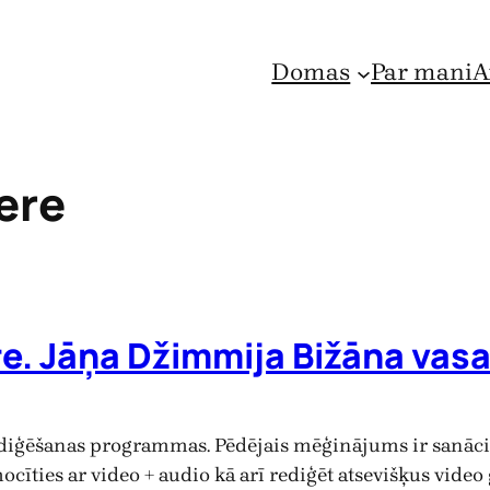
Domas
Par mani
A
ere
e. Jāņa Džimmija Bižāna vas
diģēšanas programmas. Pēdējais mēģinājums ir sanācis
ocīties ar video + audio kā arī rediģēt atsevišķus video