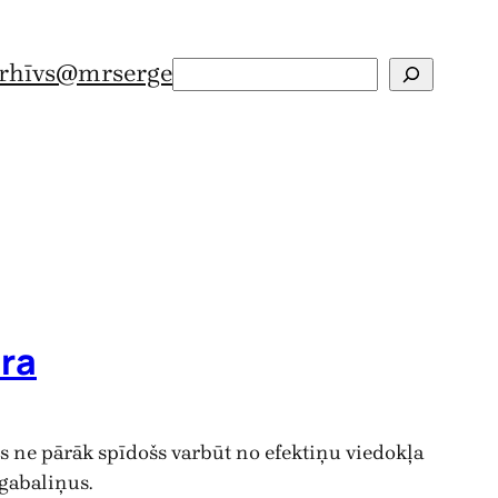
rhīvs
@mrserge
Search
ara
 ne pārāk spīdošs varbūt no efektiņu viedokļa
 gabaliņus.