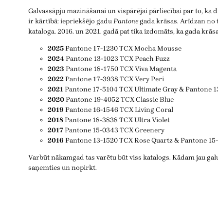
Galvassāpju mazināšanai un vispārējai pārliecībai par to, ka
ir kārtībā: iepriekšējo gadu
Pantone
gada krāsas. Arīdzan no t
kataloga. 2016. un 2021. gadā pat tika izdomāts, ka gada krāsa
2025
Pantone 17-1230 TCX Mocha Mousse
2024
Pantone 13-1023 TCX Peach Fuzz
2023
Pantone 18-1750 TCX Viva Magenta
2022
Pantone 17-3938 TCX Very Peri
2021
Pantone 17-5104 TCX Ultimate Gray & Pantone 1
2020
Pantone 19-4052 TCX Classic Blue
2019
Pantone 16-1546 TCX Living Coral
2018
Pantone 18-3838 TCX Ultra Violet
2017
Pantone 15-0343 TCX Greenery
2016
Pantone 13-1520 TCX Rose Quartz & Pantone 15
Varbūt nākamgad tas varētu būt viss katalogs. Kādam jau galu
saņemties un nopirkt.