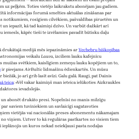
m uz peļķēm. Toties vietējo laikrakstu abonējam jau gadiem.
atītā informācijas forumā smelties aktuālas zināšanas par
as notikumiem, rosīgiem cilvēkiem, pašvaldības piruetēm un
 un iepazīt, kā tad kaimiņi dzīvo. Un varbūt dažkārt arī
aču iemesls, kāpēc tieši te izvēlamies pavadīt būtisku daļu
ējā drukātajā medijā mēs iepazināmies ar
Vecbebru biškopības
gastronomijas veikalu
Lauva
, izciliem lauku kafejnīcu
 muižas svētkiem, kaislīgiem zemeņu lauku kopējiem un to,
s
ir pieejams
AirBaltic
lidmašīnu ēdienkartēs. Un mūsu
iežāk, jo arī grib lasīt avīzi. Galu galā. Raugi, pat Dainis
ā teica
: «Vēl vakar kaimiņš man ieteica ielūkoties Aizkraukles
daktores ievadslejā».
s un abonēt drukāto presi. Nopelnīsi no manis milzīgu
ī par saviem tuviniekiem un savlaicīgi sagatavoties
iņiem vietējās vai nacionālās preses abonementu nākamajam
 no viņiem. Uztver to kā regulāras pastkartes no visiem tiem
i ieplānojis un kuros nekad neiekļausi pasta nodaļas