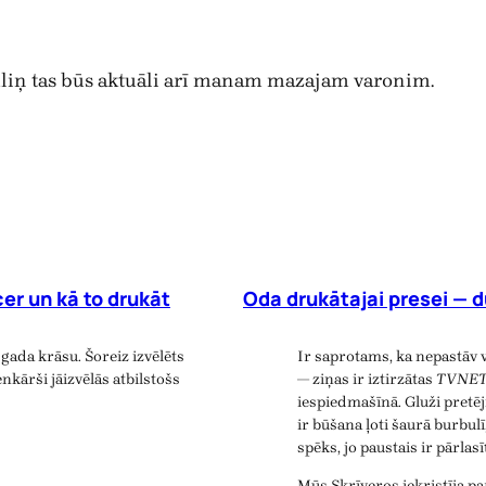
 tūliņ tas būs aktuāli arī manam mazajam varonim.
er un kā to drukāt
Oda drukātajai presei — d
gada krāsu. Šoreiz izvēlēts
Ir saprotams, ka nepastāv 
nkārši jāizvēlās atbilstošs
— ziņas ir iztirzātas
TVNE
iespiedmašīnā. Gluži pretē
ir būšana ļoti šaurā burbulī
spēks, jo paustais ir pārlas
Mūs Skrīveros iekristīja p