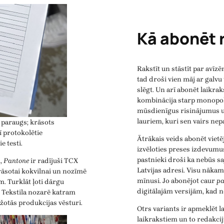
Kā abonēt 
Rakstīt un stāstīt par avīzēm
tad droši vien māj ar galvu
slēgt. Un arī abonēt laikrak
kombinācija starp monopoli
mūsdienīgus risinājumus u
lauriem, kuri sen vairs nep
 paraugs; krāsots
ī protokolētie
Ātrākais veids abonēt vietēj
e testi.
izvēloties preses izdevumu
pastnieki droši ka nebūs sa
i,
Pantone
ir radījuši TCX
Latvijas adresi. Visu nāka
krāsotai kokvilnai un nozīmē
mīnusi. Jo abonējot caur
pa
m. Turklāt ļoti dārgu
digitālajām versijām, kad ne
ļi. Tekstila nozarē katram
ažotās produkcijas vēsturi.
Otrs variants ir apmeklēt l
laikrakstiem un to redakcij