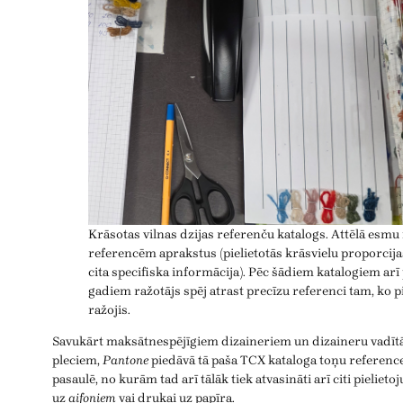
Krāsotas vilnas dzijas referenču katalogs. Attēlā esmu 
referencēm aprakstus (pielietotās krāsvielu proporcija
cita specifiska informācija). Pēc šādiem katalogiem arī
gadiem ražotājs spēj atrast precīzu referenci tam, ko p
ražojis.
Savukārt maksātnespējīgiem dizaineriem un dizaineru vadītāj
pleciem,
Pantone
piedāvā tā paša TCX kataloga toņu reference
pasaulē, no kurām tad arī tālāk tiek atvasināti arī citi pielie
uz
aifoniem
vai drukai uz papīra.