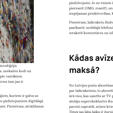
piedzīvojumi. Jo ne visiem 
piezvanīt (OMG, zvanīt!), u
iespējamas priekšrocības,
Piemēram, laikrakstu
Stab
pastkastē, mobilajā telefonā
ierakstīt komentāros un izl
Kādas avīze
izrediģējis
maksā?
s, uzskaites kodi un
 pēc vairākiem
irms tam jau ir
No
Latvijas pasta
abonēšana
par laikrakstiem, to abon
iem, kuriem ir galva uz
ārā visu, kas saistīts ar 
s pielietojumiem digitālajā
atstāju superekskluzīvo
Ka
tojumi. Piemēram, atrādīšanai
pareizi sapratāt, avīzes kr
Times
jau labu laiku ir žur