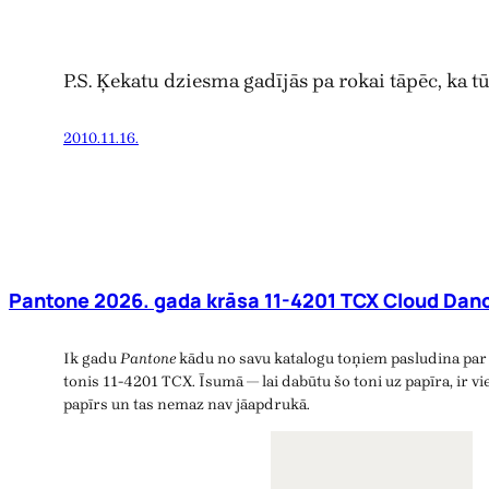
P.S. Ķekatu dziesma gadījās pa rokai tāpēc, ka
2010.11.16.
Pantone 2026. gada krāsa 11-4201 TCX Cloud Danc
Ik gadu
Pantone
kādu no savu katalogu toņiem pasludina par 
tonis 11-4201 TCX. Īsumā — lai dabūtu šo toni uz papīra, ir vie
papīrs un tas nemaz nav jāapdrukā.