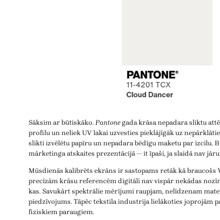
Sāksim ar būtiskāko.
Pantone
gada krāsa nepadara sliktu attēl
profilu un neliek UV lakai uzvesties pieklājīgāk uz nepārklāt
slikti izvēlētu papīru un nepadara bēdīgu maketu par izcilu. Be
mārketinga atskaites prezentācijā — it īpaši, ja slaidā nav jārun
Mūsdienās kalibrēts ekrāns ir sastopams retāk kā braucošs V
precīzām krāsu referencēm digitāli nav vispār nekādas nozī
kas. Savukārt spektrālie mērījumi raupjam, nelīdzenam mater
piedzīvojums. Tāpēc tekstila industrija lielākoties joprojām p
fiziskiem paraugiem.