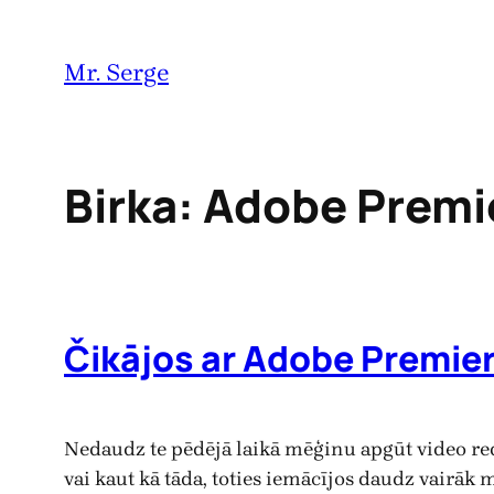
Pāriet
uz
Mr. Serge
saturu
Birka:
Adobe Premi
Čikājos ar Adobe Premier
Nedaudz te pēdējā laikā mēģinu apgūt video re
vai kaut kā tāda, toties iemācījos daudz vairāk m