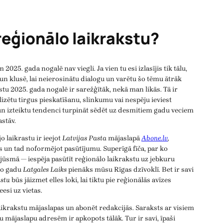
reģionālo laikrakstu?
 2025. gada nogalē nav viegli. Ja vien tu esi izlasījis tik tālu,
 un klusē, lai neierosinātu dialogu un varētu šo tēmu ātrāk
stu 2025. gada nogalē ir sarežģītāk, nekā man likās. Tā ir
zētu tirgus pieskatīšanu, slinkumu vai nespēju ieviest
n izteiktu tendenci turpināt sēdēt uz desmitiem gadu veciem
astāv.
o laikrastu ir ieejot
Latvijas Pasta
mājaslapā
Abone.lv
,
s un tad noformējot pasūtījumu. Superīgā fīča, par ko
jūsmā — iespēja pasūtīt reģionālo laikrakstu uz jebkuru
mo gadu
Latgales Laiks
pienāks mūsu Rīgas dzīvoklī. Bet ir savi
stu
būs jāizmet elles loki, lai tiktu pie reģionālās avīzes
esi uz vietas.
aikrakstu mājaslapas un abonēt redakcijās. Saraksts ar visiem
u mājaslapu adresēm ir apkopots tālāk. Tur ir savi, īpaši