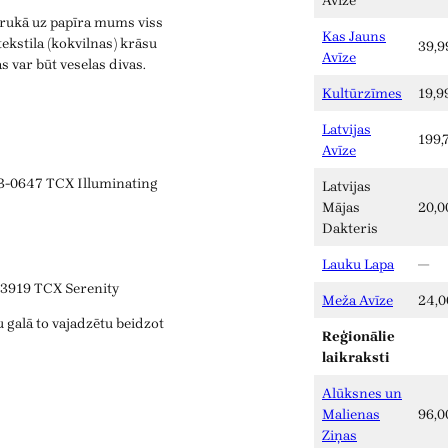
Avīze
 drukā uz papīra mums viss
Kas Jauns
ekstila (kokvilnas) krāsu
39,9
Avīze
s var būt veselas divas.
Kultūrzīmes
19,9
Latvijas
199,
Avīze
3-0647 TCX Illuminating
Latvijas
Mājas
20,0
Dakteris
Lauku Lapa
—
-3919 TCX Serenity
Meža Avīze
24,0
 galā to vajadzētu beidzot
Reģionālie
laikraksti
Alūksnes un
Malienas
96,0
Ziņas