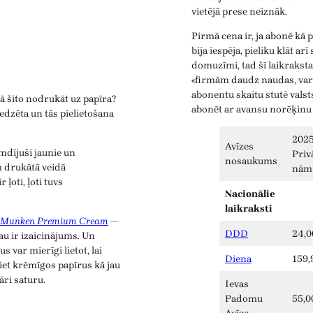
vietējā prese neiznāk.
Pirmā cena ir, ja abonē kā 
bija iespēja, pieliku klāt ar
domuzīmi, tad šī laikrakst
«firmām daudz naudas, var a
abonentu skaitu stutē vals
 kā šito nodrukāt uz papīra?
abonēt ar avansu norēķinu
redzēta un tās pielietošana
2025
Avīzes
mdījuši jaunie un
Priv
nosaukums
 drukātā veidā
nām
r ļoti, ļoti tuvs
Nacionālie
laikraksti
Munken Premium Cream
—
DDD
24,0
jau ir izaicinājums. Un
s var mierīgi lietot, lai
Diena
159,
iet krēmīgos papīrus kā jau
ri saturu.
Ievas
Padomu
55,0