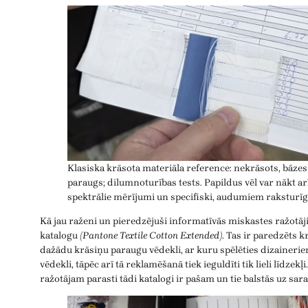
Klasiska krāsota materiāla reference: nekrāsots, bāzes
paraugs; dilumnoturības tests. Papildus vēl var nākt ar
spektrālie mērījumi un specifiski, audumiem raksturīgi
Kā jau raženi un pieredzējuši informatīvās miskastes ražotāj
katalogu
(Pantone Textile Cotton Extended)
. Tas ir paredzēts 
dažādu krāsiņu paraugu vēdekli, ar kuru spēlēties dizainerie
vēdekli, tāpēc arī tā reklamēšanā tiek ieguldīti tik lieli līdzek
ražotājam parasti tādi katalogi ir pašam un tie balstās uz sar