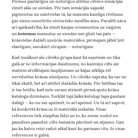
Pirmos pastāvīgos un noturīgos attēlus cilvēce iemācījās
zīmēt alās uz sienām. Pēc tam iemācījās sajaukt
pigmentus un saistvielas tā, lai mamuta kaislīga rīvēšana
gar sienu nenotīrītu vēsturisko medību ainu. Paralēli nāca
arī apskaidrība, ka zīmēt kaujas ornamentus uz vaigiem
un
krāniņus
mamutus uz sienām nav gluži tas pats —
krāsvielas dažādi uzsūcās materiālos, pirmajam jābūt ļoti
elastīgam, savukārt otrajam — noturīgam.
Kad izsalkusī alu cilvēku grupa kaut kā saņēmās un tika
galā ar šo informācijas daudzumu, no kaimiņu cilts aiz
matiem atvilktajam laupījumam uz kājas atklāja vēl
neredzētas krāsas zīmējumu. Un cilvēks saprata, ka var ne
tikai skatīt, bet arī attēlot dažādās krāsās. Pēc būtības tas
ir tas brīdis, kad mēs varam atzīmēt pirmā
spota
krāsu
kataloga dzimšanu. Turklāt tajā laikā
katalogi
tapa gaužam
dabīgi — ko nu var apzīmēt, to arī apzīmē. Un tā arī saprot,
kā konkrētā krāsa uz šī materiāla izskatās. Visas
references tiek staipītas līdzi un to, ko nevar nodot no
paaudzes paaudzē, cilts šamanis pārzīmē un atjauno. Gan
jau ka katru reizi radot atkal kaut ko pavisam citu. Jo visas
references ir galvā.