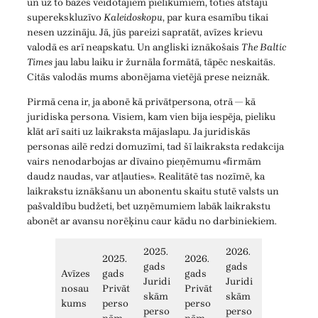
un uz to bāzes veidotajiem pielikumiem, toties atstāju
superekskluzīvo
Kaleidoskopu
, par kura esamību tikai
nesen uzzināju. Jā, jūs pareizi sapratāt, avīzes krievu
valodā es arī neapskatu. Un angliski iznākošais
The Baltic
Times
jau labu laiku ir žurnāla formātā, tāpēc neskaitās.
Citās valodās mums abonējama vietējā prese neiznāk.
Pirmā cena ir, ja abonē kā privātpersona, otrā — kā
juridiska persona. Visiem, kam vien bija iespēja, pieliku
klāt arī saiti uz laikraksta mājaslapu. Ja juridiskās
personas ailē redzi domuzīmi, tad šī laikraksta redakcija
vairs nenodarbojas ar dīvaino pieņēmumu «firmām
daudz naudas, var atļauties». Realitātē tas nozīmē, ka
laikrakstu iznākšanu un abonentu skaitu stutē valsts un
pašvaldību budžeti, bet uzņēmumiem labāk laikrakstu
abonēt ar avansu norēķinu caur kādu no darbiniekiem.
2025.
2026.
2025.
2026.
gads
gads
Avīzes
gads
gads
Juridi
Juridi
nosau
Privāt
Privāt
skām
skām
kums
perso
perso
perso
perso