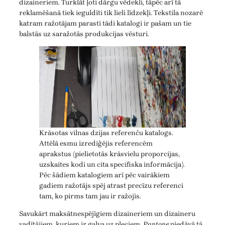
dizaineriem. Turklāt ļoti dārgu vēdekli, tāpēc arī tā
reklamēšanā tiek ieguldīti tik lieli līdzekļi. Tekstila nozarē
katram ražotājam parasti tādi katalogi ir pašam un tie
balstās uz saražotās produkcijas vēsturi.
Krāsotas vilnas dzijas referenču katalogs.
Attēlā esmu izrediģējis referencēm
aprakstus (pielietotās krāsvielu proporcijas,
uzskaites kodi un cita specifiska informācija).
Pēc šādiem katalogiem arī pēc vairākiem
gadiem ražotājs spēj atrast precīzu referenci
tam, ko pirms tam jau ir ražojis.
Savukārt maksātnespējīgiem dizaineriem un dizaineru
vadītājiem, kuriem ir galva uz pleciem,
Pantone
piedāvā tā