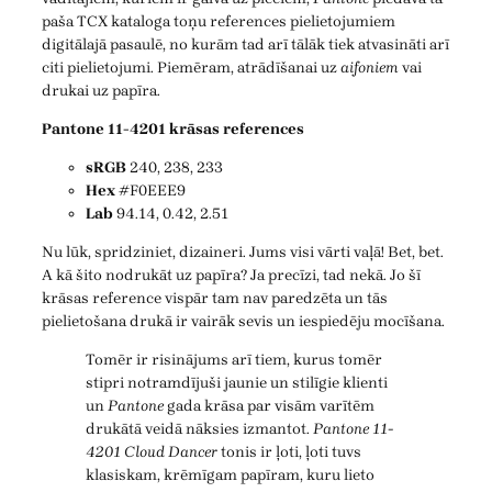
paša TCX kataloga toņu references pielietojumiem
digitālajā pasaulē, no kurām tad arī tālāk tiek atvasināti arī
citi pielietojumi. Piemēram, atrādīšanai uz
aifoniem
vai
drukai uz papīra.
Pantone 11-4201 krāsas references
sRGB
240, 238, 233
Hex
#F0EEE9
Lab
94.14, 0.42, 2.51
Nu lūk, spridziniet, dizaineri. Jums visi vārti vaļā! Bet, bet.
A kā šito nodrukāt uz papīra? Ja precīzi, tad nekā. Jo šī
krāsas reference vispār tam nav paredzēta un tās
pielietošana drukā ir vairāk sevis un iespiedēju mocīšana.
Tomēr ir risinājums arī tiem, kurus tomēr
stipri notramdījuši jaunie un stilīgie klienti
un
Pantone
gada krāsa par visām varītēm
drukātā veidā nāksies izmantot.
Pantone 11-
4201 Cloud Dancer
tonis ir ļoti, ļoti tuvs
klasiskam, krēmīgam papīram, kuru lieto