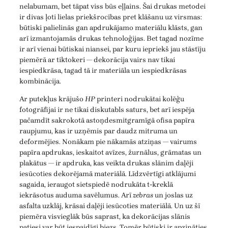
nelabumam, bet tāpat viss būs eļļains. Šai drukas metodei
ir divas ļoti lielas priekšrocības pret klāšanu uz virsmas:
būtiski palielinās gan apdrukājamo materiālu klāsts, gan
arī izmantojamās drukas tehnoloģijas. Bet tagad nozīme
ir arī vienai būtiskai niansei, par kuru iepriekš jau stāstīju
piemērā ar tiktokeri — dekorācija vairs nav tikai
iespiedkrāsa, tagad tā ir materiāla un iespiedkrāsas
kombinācija.
Ar putekļus krājušo
HP
printeri nodrukātai kolēģu
fotogrāfijai ir ne tikai diskutabls saturs, bet arī iespēja
pačamdīt sakrokotā astoņdesmitgramīgā ofisa papīra
raupjumu, kas ir uzņēmis par daudz mitruma un
deformējies. Nonākam pie nākamās atziņas — vairums
papīra apdrukas, ieskaitot avīzes, žurnālus, grāmatas un
plakātus — ir apdruka, kas veikta drukas slānim daļēji
iesūcoties dekorējamā materiālā. Līdzvērtīgi atklājumi
sagaida, ieraugot sietspiedē nodrukāta t-kreklā
iekrāsotus auduma savēlumus. Arī
zebras
un joslas uz
asfalta uzklāj, krāsai daļēji iesūcoties materiālā. Un uz šī
piemēra visvieglāk būs saprast, ka dekorācijas slānis
patiesi var būt iespaidīgi biezs. Tomēr būtiski ir apzināties,