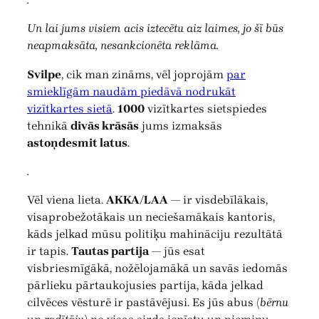
Un lai jums visiem acis iztecētu aiz laimes, jo šī būs
neapmaksāta, nesankcionēta reklāma.
Svilpe
, cik man zināms, vēl joprojām
par
smieklīgām naudām piedāvā nodrukāt
vizītkartes sietā
.
1000
vizītkartes sietspiedes
tehnikā
divās krāsās
jums izmaksās
astoņdesmit latus
.
.
Vēl viena lieta.
AKKA/LAA
— ir visdebīlākais,
visaprobežotākais un neciešamākais kantoris,
kāds jelkad mūsu politiķu mahināciju rezultātā
ir tapis.
Tautas partija
— jūs esat
visbriesmīgākā, nožēlojamākā un savās iedomās
pārlieku pārtaukojusies partija, kāda jelkad
cilvēces vēsturē ir pastāvējusi. Es jūs abus (
bērnu