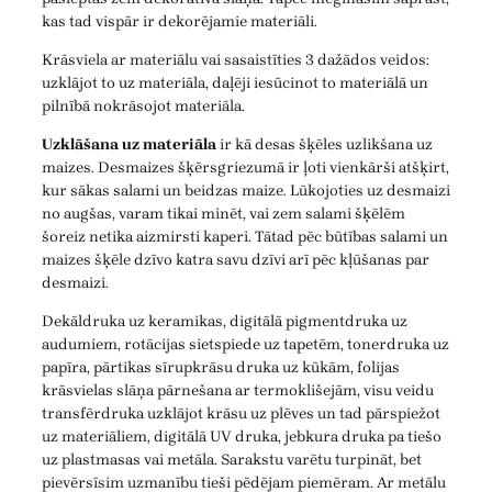
kas tad vispār ir dekorējamie materiāli.
Krāsviela ar materiālu vai sasaistīties 3 dažādos veidos:
uzklājot to uz materiāla, daļēji iesūcinot to materiālā un
pilnībā nokrāsojot materiāla.
Uzklāšana uz materiāla
ir kā desas šķēles uzlikšana uz
maizes. Desmaizes šķērsgriezumā ir ļoti vienkārši atšķirt,
kur sākas salami un beidzas maize. Lūkojoties uz desmaizi
no augšas, varam tikai minēt, vai zem salami šķēlēm
šoreiz netika aizmirsti kaperi. Tātad pēc būtības salami un
maizes šķēle dzīvo katra savu dzīvi arī pēc kļūšanas par
desmaizi.
Dekāldruka uz keramikas, digitālā pigmentdruka uz
audumiem, rotācijas sietspiede uz tapetēm, tonerdruka uz
papīra, pārtikas sīrupkrāsu druka uz kūkām, folijas
krāsvielas slāņa pārnešana ar termoklišejām, visu veidu
transfērdruka uzklājot krāsu uz plēves un tad pārspiežot
uz materiāliem, digitālā UV druka, jebkura druka pa tiešo
uz plastmasas vai metāla. Sarakstu varētu turpināt, bet
pievērsīsim uzmanību tieši pēdējam piemēram. Ar metālu