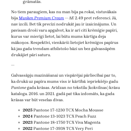
grāmatās.
No tiem paraugiem, kas nu man bija pa rokai, vistuvākais
bija
Munken Premium Cream
— Δ
E
2.49 pret referenci. Jā,
nav izcili. Bet tik precīzi nodrukāt jau ir izaicinājums. Un
pavisam droši varu apgalvot, ka ir arī citi krēmīgie papīri,
kurus var mierīgi lietot, lai būtu mums kārtīga deja
mākoņos. Respektīvi, vienkārši lietojiet krēmīgos papīrus
kā jau gada trendam atbilstošo bāzi un bez galvassāpēm
drukājiet pāri saturu.
—
Galvassāpju mazināšanai un vispārējai pārliecībai par to,
ka drukā uz papīra mums viss ir kārtībā: iepriekšējo gadu
Pantone
gada krāsas. Arīdzan no tekstila (kokvilnas) krāsu
kataloga. 2016. un 2021. gadā pat tika izdomāts, ka gada
krāsas var būt veselas divas.
2025
Pantone 17-1230 TCX Mocha Mousse
2024
Pantone 13-1023 TCX Peach Fuzz
2023
Pantone 18-1750 TCX Viva Magenta
2022
Pantone 17-3938 TCX Very Peri