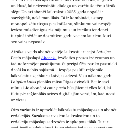
un klusē, lai neierosinātu dialogu un varētu šo tēmu ātrāk
slēgt. Un arī abonēt laikrakstu 2025. gada nogalē ir
sarežģītāk, nekā man likās. Tā ir kombinācija starp
monopolizētu tirgus pieskatīšanu, slinkumu vai nespēju
ieviest mūsdienīgus risinājumus un izteiktu tendenci
turpināt sēdēt uz desmitiem gadu veciem lauriem, kuri
sen vairs nepastāv.
Ātrākais veids abonēt vietējo laikrastu ir ieejot
Latvijas
Pasta
mājaslapā
Abone.lv
,
izvēloties preses izdevumus un
tad noformējot pasūtījumu. Superīgā fīča, par ko pastnieki
droši ka nebūs sajūsmā — iespēja pasūtīt reģionālo
laikrakstu uz jebkuru Latvijas adresi. Visu nākamo gadu
Latgales Laiks
pienāks mūsu Rīgas dzīvoklī. Bet ir savi
mīnusi. Jo abonējot caur
pastu
būs jāizmet elles loki, lai
tiktu pie reģionālās avīzes digitālajām versijām, kad neesi
uz vietas.
Otrs variants ir apmeklēt laikrakstu mājaslapas un abonēt
redakcijās. Saraksts ar visiem laikrakstiem un to
redakciju mājaslapu adresēm ir apkopots tālāk. Tur ir
savi, īpaši piedzīvojumi. Jo ne visiem izdevies saprotamu