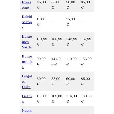
Ezerz
45,00
60,00
50,00
65,00
eme
€
€
€
€
Kaleid
15,00
15,00
oskop
—
—
€
€
s
Kurze
131,88
155,88
143,88
167,88
mes
€
€
€
€
Vārds
Kurze
99,00
144,0
110,00
156,00
mniek
€
0 €
€
€
s
Latgal
60,00
85,00
60,00
85,00
es
€
€
€
€
Laiks
Liesm
105,60
168,00
114,00
180,00
a
€
€
€
€
Neatk