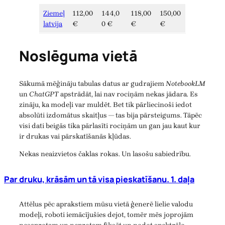
Ziemeļ
112,00
144,0
118,00
150,00
latvija
€
0 €
€
€
Noslēguma vietā
Sākumā mēģināju tabulas datus ar gudrajiem
NotebookLM
un
ChatGPT
apstrādāt, lai nav rociņām nekas jādara. Es
zināju, ka modeļi var muldēt. Bet tik pārliecinoši iedot
absolūti izdomātus skaitļus — tas bija pārsteigums. Tāpēc
visi dati beigās tika pārlasīti rociņām un gan jau kaut kur
ir drukas vai pārskatīšanās kļūdas.
Nekas neaizvietos čaklas rokas. Un lasošu sabiedrību.
Par druku, krāsām un tā visa pieskatīšanu. 1. daļa
Attēlus pēc aprakstiem mūsu vietā ģenerē lielie valodu
modeļi, roboti iemācījušies dejot, tomēr mēs joprojām