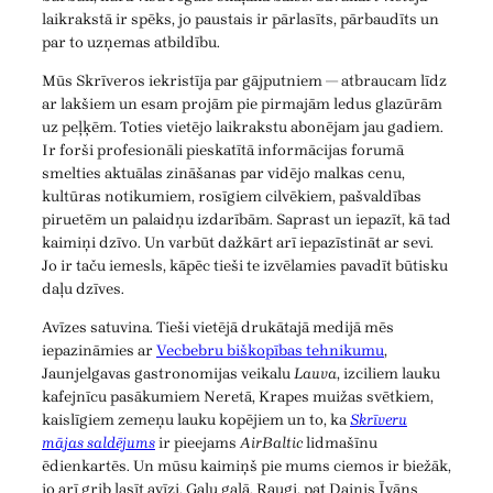
laikrakstā ir spēks, jo paustais ir pārlasīts, pārbaudīts un
par to uzņemas atbildību.
Mūs Skrīveros iekristīja par gājputniem — atbraucam līdz
ar lakšiem un esam projām pie pirmajām ledus glazūrām
uz peļķēm. Toties vietējo laikrakstu abonējam jau gadiem.
Ir forši profesionāli pieskatītā informācijas forumā
smelties aktuālas zināšanas par vidējo malkas cenu,
kultūras notikumiem, rosīgiem cilvēkiem, pašvaldības
piruetēm un palaidņu izdarībām. Saprast un iepazīt, kā tad
kaimiņi dzīvo. Un varbūt dažkārt arī iepazīstināt ar sevi.
Jo ir taču iemesls, kāpēc tieši te izvēlamies pavadīt būtisku
daļu dzīves.
Avīzes satuvina. Tieši vietējā drukātajā medijā mēs
iepazināmies ar
Vecbebru biškopības tehnikumu
,
Jaunjelgavas gastronomijas veikalu
Lauva
, izciliem lauku
kafejnīcu pasākumiem Neretā, Krapes muižas svētkiem,
kaislīgiem zemeņu lauku kopējiem un to, ka
Skrīveru
mājas saldējums
ir pieejams
AirBaltic
lidmašīnu
ēdienkartēs. Un mūsu kaimiņš pie mums ciemos ir biežāk,
jo arī grib lasīt avīzi. Galu galā. Raugi, pat Dainis Īvāns