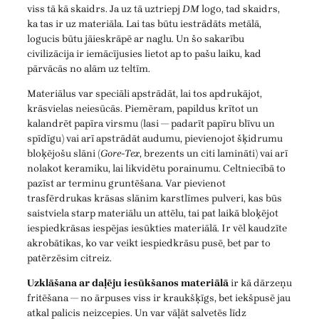
viss tā kā skaidrs. Ja uz tā uztriepj
DM
logo, tad skaidrs,
ka tas ir uz materiāla. Lai tas būtu iestrādāts metālā,
logucis būtu jāieskrāpē ar naglu. Un šo sakarību
civilizācija ir iemācījusies lietot ap to pašu laiku, kad
pārvācās no alām uz teltīm.
Materiālus var speciāli apstrādāt, lai tos apdrukājot,
krāsvielas neiesūcās. Piemēram, papildus krītot un
kalandrēt papīra virsmu (lasi — padarīt papīru blīvu un
spīdīgu) vai arī apstrādāt audumu, pievienojot šķidrumu
bloķējošu slāni (
Gore-Tex
, brezents un citi lamināti) vai arī
nolakot keramiku, lai likvidētu porainumu. Celtniecībā to
pazīst ar terminu gruntēšana. Var pievienot
trasfērdrukas krāsas slānim karstlīmes pulveri, kas būs
saistviela starp materiālu un attēlu, tai pat laikā bloķējot
iespiedkrāsas iespējas iesūkties materiālā. Ir vēl kaudzīte
akrobātikas, ko var veikt iespiedkrāsu pusē, bet par to
patērzēsim citreiz.
Uzklāšana ar daļēju iesūkšanos materiālā
ir kā dārzeņu
fritēšana — no ārpuses viss ir kraukšķīgs, bet iekšpusē jau
atkal palicis neizcepies. Un var vāļāt salvetēs līdz