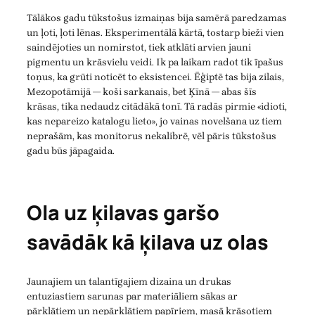
Tālākos gadu tūkstošus izmaiņas bija samērā paredzamas
un ļoti, ļoti lēnas. Eksperimentālā kārtā, tostarp bieži vien
saindējoties un nomirstot, tiek atklāti arvien jauni
pigmentu un krāsvielu veidi. Ik pa laikam radot tik īpašus
toņus, ka grūti noticēt to eksistencei. Ēģiptē tas bija zilais,
Mezopotāmijā — koši sarkanais, bet Ķīnā — abas šīs
krāsas, tika nedaudz citādākā tonī. Tā radās pirmie «idioti,
kas nepareizo katalogu lieto», jo vainas novelšana uz tiem
neprašām, kas monitorus nekalibrē, vēl pāris tūkstošus
gadu būs jāpagaida.
Ola uz ķilavas garšo
savādāk kā ķilava uz olas
Jaunajiem un talantīgajiem dizaina un drukas
entuziastiem sarunas par materiāliem sākas ar
pārklātiem un nepārklātiem papīriem, masā krāsotiem