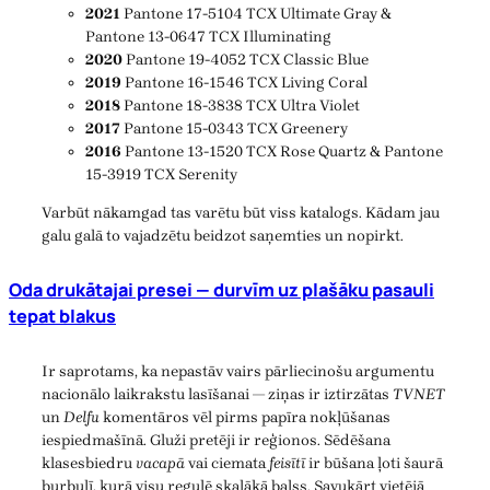
2021
Pantone 17-5104 TCX Ultimate Gray &
Pantone 13-0647 TCX Illuminating
2020
Pantone 19-4052 TCX Classic Blue
2019
Pantone 16-1546 TCX Living Coral
2018
Pantone 18-3838 TCX Ultra Violet
2017
Pantone 15-0343 TCX Greenery
2016
Pantone 13-1520 TCX Rose Quartz & Pantone
15-3919 TCX Serenity
Varbūt nākamgad tas varētu būt viss katalogs. Kādam jau
galu galā to vajadzētu beidzot saņemties un nopirkt.
Oda drukātajai presei — durvīm uz plašāku pasauli
tepat blakus
Ir saprotams, ka nepastāv vairs pārliecinošu argumentu
nacionālo laikrakstu lasīšanai — ziņas ir iztirzātas
TVNET
un
Delfu
komentāros vēl pirms papīra nokļūšanas
iespiedmašīnā. Gluži pretēji ir reģionos. Sēdēšana
klasesbiedru
vacapā
vai ciemata
feisītī
ir būšana ļoti šaurā
burbulī, kurā visu regulē skaļākā balss. Savukārt vietējā