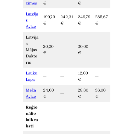
zīmes
€
€
Latvija
199,79
242,31
249,79
285,67
s
€
€
€
€
Avīze
Latvija
s
20,00
20,00
Mājas
—
—
€
€
Dakte
ris
Lauku
12,00
—
—
—
Lapa
€
Meža
24,00
28,80
36,00
—
Avīze
€
€
€
Reģio
nālie
laikra
ksti