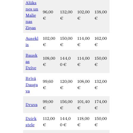
Alūks
nes un
96,00
132,00
102,00
138,00
Malie
€
€
€
€
nas
Ziņas
Ausekl
102,00
150,00
114,00
162,00
is
€
€
€
€
Bausk
108,00
144,0
114,00
150,00
as
€
0 €
€
€
Dzīve
Brīvā
99,60
120,00
108,00
132,00
Dauga
€
€
€
€
va
99,00
156,00
101,40
174,00
Druva
€
€
€
€
Dzirk
112,00
144,0
118,00
150,00
stele
€
0 €
€
€