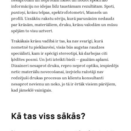
nesaprotam un neprotam fiksēt un nodot spektrālo
informāciju no idejas līdz taustāmam rezultātam. Spoti,
pantoņi
, krāsu telpas, spektrofotometri, Mansels un
profili. Uzsākšu rakstu sēriju, kurā parunāsim nedaudz
par krāsām, materiāliem, druku, krāsu valodām un mūsu
spējām to visu uztvert.
Trakākais krāsu vadībā ir tas, ka nav svarīgi, kurā
nometnē tu pieklauvēsi, visās būs augstas raudzes
speciālisti, kam ir spēcīgi stereotipi, kā darbojas citi
ķēdītes posmi. Un ļoti izteikti bieži — gaužām aplami.
Dizaineri nesaprot druku, repro neprot optiku, iespiedējs
netic materiālu novecošanai, izejvielu ražotāji nav
redzējuši drukas procesus un klientu konsultanti
nesaprot nevienu un neko, jo tā ir ērtāk visiem pārējiem,
kad jāmeklē vainīgais.
Kā tas viss sākās?