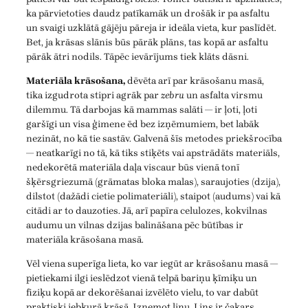
ka pārvietoties daudz patīkamāk un drošāk ir pa asfaltu
un svaigi uzklātā gājēju pāreja ir ideāla vieta, kur paslīdēt.
Bet, ja krāsas slānis būs pārāk plāns, tas kopā ar asfaltu
pārāk ātri nodils. Tāpēc ievārījums tiek klāts dāsni.
Materiāla krāsošana,
dēvēta arī par krāsošanu masā,
tika izgudrota stipri agrāk par
zebru
un asfalta virsmu
dilemmu. Tā darbojas kā mammas salāti — ir ļoti, ļoti
garšīgi un visa ģimene ēd bez izņēmumiem, bet labāk
nezināt, no kā tie sastāv. Galvenā šīs metodes priekšrocība
— neatkarīgi no tā, kā tiks stiķēts vai apstrādāts materiāls,
nedekorētā materiāla daļa viscaur būs vienā tonī
šķērsgriezumā (grāmatas bloka malas), saraujoties (dzija),
dilstot (dažādi cietie polimateriāli), staipot (audums) vai kā
citādi ar to dauzoties. Jā, arī papīra celulozes, kokvilnas
audumu un vilnas dzijas balināšana pēc būtības ir
materiāla krāsošana masā.
Vēl viena superīga lieta, ko var iegūt ar krāsošanu masā —
pietiekami ilgi ieslēdzot vienā telpā bariņu ķīmiķu un
fiziķu kopā ar dekorēšanai izvēlēto vielu, to var dabūt
praktiski jebkurā krāsā. Izņemot linu. Lins ir čakars.