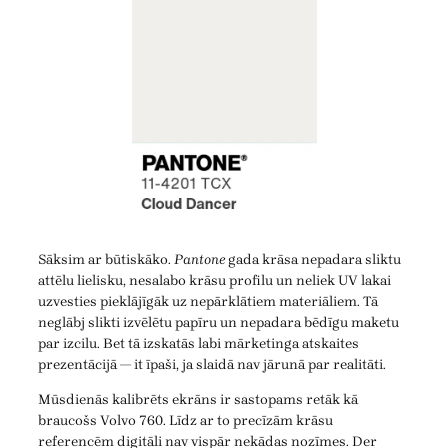
Sāksim ar būtiskāko.
Pantone
gada krāsa nepadara sliktu
attēlu lielisku, nesalabo krāsu profilu un neliek UV lakai
uzvesties pieklājīgāk uz nepārklātiem materiāliem. Tā
neglābj slikti izvēlētu papīru un nepadara bēdīgu maketu
par izcilu. Bet tā izskatās labi mārketinga atskaites
prezentācijā — it īpaši, ja slaidā nav jārunā par realitāti.
Mūsdienās kalibrēts ekrāns ir sastopams retāk kā
braucošs Volvo 760. Līdz ar to precīzām krāsu
referencēm digitāli nav vispār nekādas nozīmes. Der