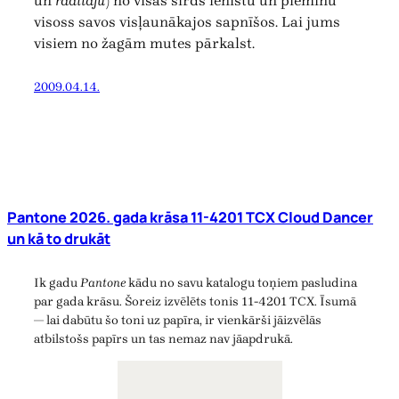
un
radītāju
) no visas sirds ienīstu un pieminu
visoss savos visļaunākajos sapnīšos. Lai jums
visiem no žagām mutes pārkalst.
2009.04.14.
Pantone 2026. gada krāsa 11-4201 TCX Cloud Dancer
un kā to drukāt
Ik gadu
Pantone
kādu no savu katalogu toņiem pasludina
par gada krāsu. Šoreiz izvēlēts tonis 11-4201 TCX. Īsumā
— lai dabūtu šo toni uz papīra, ir vienkārši jāizvēlās
atbilstošs papīrs un tas nemaz nav jāapdrukā.