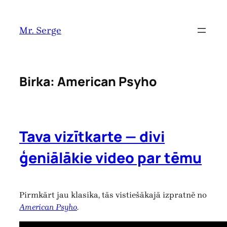
Pāriet
uz
Mr. Serge
saturu
Birka:
American Psyho
Tava vizītkarte — divi
ģeniālākie video par tēmu
Pirmkārt jau klasika, tās vistiešākajā izpratnē no
American Psyho
.