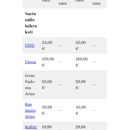
nām
nām
nām
nām
Nacio
nālie
laikra
ksti
24,00
35,00
DDD
—
—
€
€
159,99
169,00
Diena
—
—
€
€
Ievas
Pado
55,00
59,99
—
—
mu
€
€
Avīze
Kas
39,99
43,99
Jauns
—
—
€
€
Avīze
Kultūr
19,99
29,88
—
—