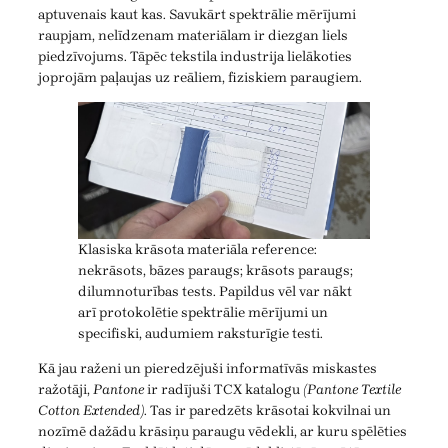
aptuvenais kaut kas. Savukārt spektrālie mērījumi
raupjam, nelīdzenam materiālam ir diezgan liels
piedzīvojums. Tāpēc tekstila industrija lielākoties
joprojām paļaujas uz reāliem, fiziskiem paraugiem.
Klasiska krāsota materiāla reference:
nekrāsots, bāzes paraugs; krāsots paraugs;
dilumnoturības tests. Papildus vēl var nākt
arī protokolētie spektrālie mērījumi un
specifiski, audumiem raksturīgie testi.
Kā jau raženi un pieredzējuši informatīvās miskastes
ražotāji,
Pantone
ir radījuši TCX katalogu
(Pantone Textile
Cotton Extended)
. Tas ir paredzēts krāsotai kokvilnai un
nozīmē dažādu krāsiņu paraugu vēdekli, ar kuru spēlēties