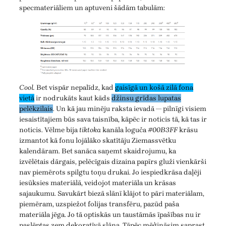
specmateriāliem un aptuveni šādām tabulām:
Cool.
Bet vispār nepalīdz, kad
gaisīgā un košā zilā fona
vietā
ir nodrukāts kaut kāds
džinsu grīdas lupatas
pelēkzilais
. Un kā jau minēju raksta ievadā — pilnīgi visiem
iesaistītajiem būs sava taisnība, kāpēc ir noticis tā, kā tas ir
noticis. Vēlme bija
tiktoka
kanāla loguča
#00B3FF
krāsu
izmantot kā fonu lojālāko skatītāju Ziemassvētku
kalendāram. Bet sanāca saņemt skaidrojumu, ka
izvēlētais dārgais, pelēcīgais dizaina papīrs gluži vienkārši
nav piemērots spilgtu toņu drukai. Jo iespiedkrāsa daļēji
iesūksies materiālā, veidojot materiāla un krāsas
sajaukumu. Savukārt biezā slānī klājot to pāri materiālam,
piemēram, uzspiežot folijas transfēru, pazūd paša
materiāla jēga. Jo tā optiskās un taustāmās īpašības nu ir
paslēptas zem dekoratīvā slāņa. Tāpēc mēģināsim saprast,