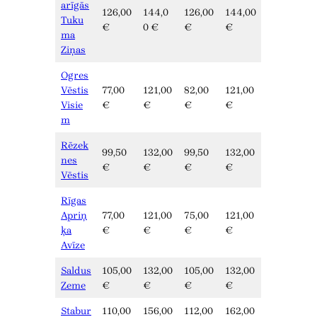
arīgās
126,00
144,0
126,00
144,00
Tuku
€
0 €
€
€
ma
Ziņas
Ogres
Vēstis
77,00
121,00
82,00
121,00
Visie
€
€
€
€
m
Rēzek
99,50
132,00
99,50
132,00
nes
€
€
€
€
Vēstis
Rīgas
Apriņ
77,00
121,00
75,00
121,00
ķa
€
€
€
€
Avīze
Saldus
105,00
132,00
105,00
132,00
Zeme
€
€
€
€
Stabur
110,00
156,00
112,00
162,00