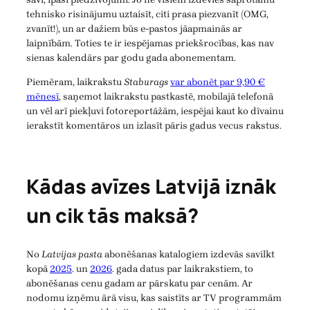
tehnisko risinājumu uztaisīt, citi prasa piezvanīt (OMG,
zvanīt!), un ar dažiem būs e-pastos jāapmainās ar
laipnībām. Toties te ir iespējamas priekšrocības, kas nav
sienas kalendārs par godu gada abonementam.
Piemēram, laikrakstu
Staburags
var abonēt par 9,90 €
mēnesī
, saņemot laikrakstu pastkastē, mobilajā telefonā
un vēl arī piekļuvi fotoreportāžām, iespējai kaut ko dīvainu
ierakstīt komentāros un izlasīt pāris gadus vecus rakstus.
Kādas avīzes Latvijā iznāk
un cik tās maksā?
No
Latvijas pasta
abonēšanas katalogiem izdevās savilkt
kopā
2025
. un
2026
. gada datus par laikrakstiem, to
abonēšanas cenu gadam ar pārskatu par cenām. Ar
nodomu izņēmu ārā visu, kas saistīts ar TV programmām