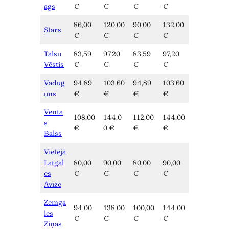
ags
€
€
€
€
86,00
120,00
90,00
132,00
Stars
€
€
€
€
Talsu
83,59
97,20
83,59
97,20
Vēstis
€
€
€
€
Vadug
94,89
103,60
94,89
103,60
uns
€
€
€
€
Venta
108,00
144,0
112,00
144,00
s
€
0 €
€
€
Balss
Vietējā
Latgal
80,00
90,00
80,00
90,00
es
€
€
€
€
Avīze
Zemga
94,00
138,00
100,00
144,00
les
€
€
€
€
Ziņas