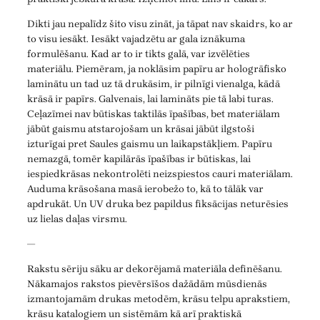
Dikti jau nepalīdz šito visu zināt, ja tāpat nav skaidrs, ko ar
to visu iesākt. Iesākt vajadzētu ar gala iznākuma
formulēšanu. Kad ar to ir tikts galā, var izvēlēties
materiālu. Piemēram, ja noklāsim papīru ar hologrāfisko
laminātu un tad uz tā drukāsim, ir pilnīgi vienalga, kādā
krāsā ir papīrs. Galvenais, lai lamināts pie tā labi turas.
Ceļazīmei nav būtiskas taktilās īpašības, bet materiālam
jābūt gaismu atstarojošam un krāsai jābūt ilgstoši
izturīgai pret Saules gaismu un laikapstākļiem. Papīru
nemazgā, tomēr kapilārās īpašības ir būtiskas, lai
iespiedkrāsas nekontrolēti neizspiestos cauri materiālam.
Auduma krāsošana masā ierobežo to, kā to tālāk var
apdrukāt. Un UV druka bez papildus fiksācijas neturēsies
uz lielas daļas virsmu.
—
Rakstu sēriju sāku ar dekorējamā materiāla definēšanu.
Nākamajos rakstos pievērsīšos dažādām mūsdienās
izmantojamām drukas metodēm, krāsu telpu aprakstiem,
krāsu katalogiem un sistēmām kā arī praktiskā