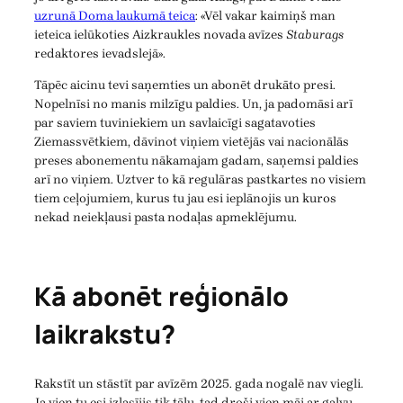
uzrunā Doma laukumā teica
: «Vēl vakar kaimiņš man
ieteica ielūkoties Aizkraukles novada avīzes
Staburags
redaktores ievadslejā».
Tāpēc aicinu tevi saņemties un abonēt drukāto presi.
Nopelnīsi no manis milzīgu paldies. Un, ja padomāsi arī
par saviem tuviniekiem un savlaicīgi sagatavoties
Ziemassvētkiem, dāvinot viņiem vietējās vai nacionālās
preses abonementu nākamajam gadam, saņemsi paldies
arī no viņiem. Uztver to kā regulāras pastkartes no visiem
tiem ceļojumiem, kurus tu jau esi ieplānojis un kuros
nekad neiekļausi pasta nodaļas apmeklējumu.
Kā abonēt reģionālo
laikrakstu?
Rakstīt un stāstīt par avīzēm 2025. gada nogalē nav viegli.
Ja vien tu esi izlasījis tik tālu, tad droši vien māj ar galvu