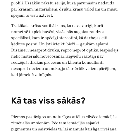
profili. Uzsākšu rakstu sēriju, kurā parunāsim nedaudz
par krāsām, materiāliem, druku, krāsu valodām un mūsu
spējām to visu uztvert.
Trakākais krāsu vadībā ir tas, ka nav svarīgi, kurā
nometnē tu pieklauvēsi, visās būs augstas raudzes
speciālisti, kam ir spēcīgi stereotipi, kā darbojas citi
ķēdītes posmi. Un ļoti izteikti bieži — gaužām aplami.
Dizaineri nesaprot druku, repro neprot optiku, iespiedējs
netic materiālu novecošanai, izejvielu ražotāji nav
redzējuši drukas procesus un klientu konsultanti
nesaprot nevienu un neko, jo tā ir ērtāk visiem pārējiem,
kad jāmeklē vainīgais.
Kā tas viss sākās?
Pirmos pastāvīgos un noturīgos attēlus cilvēce iemācījās
zīmēt alās uz sienām. Pēc tam iemācījās sajaukt
pigmentus un saistvielas tā, lai mamuta kaislīga rīvēšana