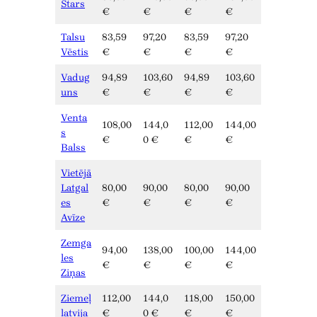
Stars
€
€
€
€
Talsu
83,59
97,20
83,59
97,20
Vēstis
€
€
€
€
Vadug
94,89
103,60
94,89
103,60
uns
€
€
€
€
Venta
108,00
144,0
112,00
144,00
s
€
0 €
€
€
Balss
Vietējā
Latgal
80,00
90,00
80,00
90,00
es
€
€
€
€
Avīze
Zemga
94,00
138,00
100,00
144,00
les
€
€
€
€
Ziņas
Ziemeļ
112,00
144,0
118,00
150,00
latvija
€
0 €
€
€