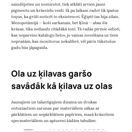
saindējoties un nomirstot, tiek atklāti arvien jauni
pigmentu un krāsvielu veidi. Ik pa laikam radot tik īpašus
toņus, ka grūti noticēt to eksistencei. Ēģiptē tas bija zilais,
Mezopotāmijā — koši sarkanais, bet Ķīnā — abas šīs
krāsas, tika nedaudz citādākā tonī. Tā radās pirmie «idioti,
kas nepareizo katalogu lieto», jo vainas novelšana uz tiem
neprašām, kas monitorus nekalibrē, vēl pāris tūkstošus
gadu būs jāpagaida.
Ola uz ķilavas garšo
savādāk kā ķilava uz olas
Jaunajiem un talantīgajiem dizaina un drukas
entuziastiem sarunas par materiāliem sākas ar
pārklātiem un nepārklātiem papīriem, masā krāsotiem
specmateriāliem un aptuveni šādām tabulām: