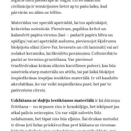
logucis būtu jāieskrāpē ar naglu. Un šo sakarību
civilizācija ir iemācījusies lietot ap to pašu laiku, kad
pārvācās no alām uz teltīm.
Materiālus var speciāli apstrādāt, lai tos apdrukājot,
krāsvielas neiesūcās. Piemēram, papildus krītot un
kalandrēt papīra virsmu (lasi — padarīt papīru blīvu un
spīdīgu) vai arī apstrādāt audumu, pievienojot šķidrumu
bloķējošu slāni (
Gore-Tex
, brezents un citi lamināti) vai arī
nolakot keramiku, lai likvidētu porainumu. Celtniecībā to
pazīst ar terminu gruntēšana. Var pievienot
trasfērdrukas krāsas slānim karstlīmes pulveri, kas būs
saistviela starp materiālu un attēlu, tai pat laikā bloķējot
iespiedkrāsas iespējas iesūkties materiālā. Ir vēl kaudzīte
akrobātikas, ko var veikt iespiedkrāsu pusē, bet par to
patērzēsim citreiz.
Uzklāšana ar daļēju iesūkšanos materiālā
ir kā dārzeņu
fritēšana — no ārpuses viss ir kraukšķīgs, bet iekšpusē jau
atkal palicis neizcepies. Un var vāļāt salvetēs līdz
nelabumam, bet tāpat viss būs eļļains. Šai drukas metodei
ir divas ļoti lielas priekšrocības pret klāšanu uz virsmas: