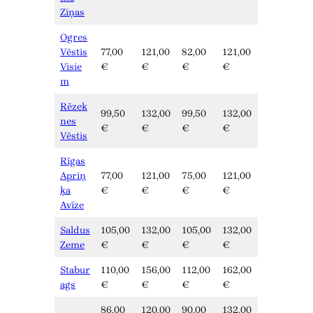
Ziņas
Ogres
Vēstis
77,00
121,00
82,00
121,00
Visie
€
€
€
€
m
Rēzek
99,50
132,00
99,50
132,00
nes
€
€
€
€
Vēstis
Rīgas
Apriņ
77,00
121,00
75,00
121,00
ķa
€
€
€
€
Avīze
Saldus
105,00
132,00
105,00
132,00
Zeme
€
€
€
€
Stabur
110,00
156,00
112,00
162,00
ags
€
€
€
€
86,00
120,00
90,00
132,00