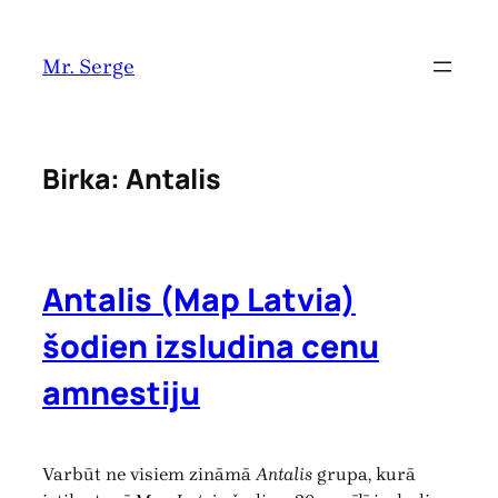
Pāriet
uz
Mr. Serge
saturu
Birka:
Antalis
Antalis (Map Latvia)
šodien izsludina cenu
amnestiju
Varbūt ne visiem zināmā
Antalis
grupa, kurā