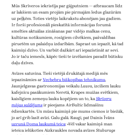
Mūs Skrīveros iekristīja par gājputniem — atbraucam līdz
ar lakšiem un esam projām pie pirmajām ledus glazūrām
uz peļķēm. Toties vietējo laikrakstu abonējam jau gadiem.
Ir forši profesionāli pieskatītā informācijas forumā
smelties aktuālas zināšanas par vidējo malkas cenu,
kultūras notikumiem, rosīgiem cilvēkiem, pašvaldības
piruetēm un palaidņu izdarībām. Saprast un iepazīt, kā tad
kaimiņi dzīvo. Un varbūt dažkārt arī iepazīstināt ar sevi.
Jo ir taču iemesls, kāpēc tieši te izvēlamies pavadīt būtisku
daļu dzīves.
Avīzes satuvina. Tieši vietējā drukātajā medijā mēs
iepazināmies ar
Vecbebru biškopības tehnikumu
,
Jaunjelgavas gastronomijas veikalu
Lauva
, izciliem lauku
kafejnīcu pasākumiem Neretā, Krapes muižas svētkiem,
kaislīgiem zemeņu lauku kopējiem un to, ka
Skrīveru
mājas saldējums
ir pieejams
AirBaltic
lidmašīnu
ēdienkartēs. Un mūsu kaimiņš pie mums ciemos ir biežāk,
jo arī grib lasīt avīzi. Galu galā. Raugi, pat Dainis Īvāns
uzrunā Doma laukumā teica
: «Vēl vakar kaimiņš man
ieteica ielūkoties Aizkraukles novada avīzes
Staburags