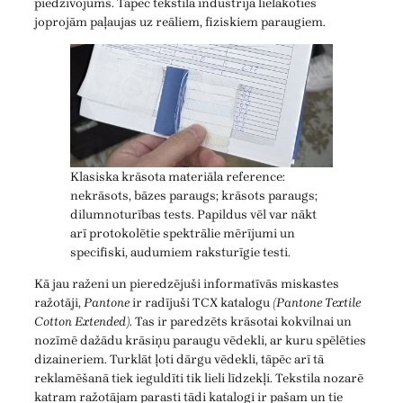
piedzīvojums. Tāpēc tekstila industrija lielākoties
joprojām paļaujas uz reāliem, fiziskiem paraugiem.
Klasiska krāsota materiāla reference:
nekrāsots, bāzes paraugs; krāsots paraugs;
dilumnoturības tests. Papildus vēl var nākt
arī protokolētie spektrālie mērījumi un
specifiski, audumiem raksturīgie testi.
Kā jau raženi un pieredzējuši informatīvās miskastes
ražotāji,
Pantone
ir radījuši TCX katalogu
(Pantone Textile
Cotton Extended)
. Tas ir paredzēts krāsotai kokvilnai un
nozīmē dažādu krāsiņu paraugu vēdekli, ar kuru spēlēties
dizaineriem. Turklāt ļoti dārgu vēdekli, tāpēc arī tā
reklamēšanā tiek ieguldīti tik lieli līdzekļi. Tekstila nozarē
katram ražotājam parasti tādi katalogi ir pašam un tie