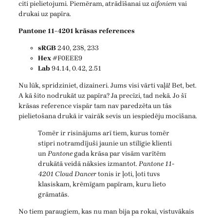
citi pielietojumi. Piemēram, atrādīšanai uz
aifoniem
vai
drukai uz papīra.
Pantone 11-4201 krāsas references
sRGB
240, 238, 233
Hex
#F0EEE9
Lab
94.14, 0.42, 2.51
Nu lūk, spridziniet, dizaineri. Jums visi vārti vaļā! Bet, bet.
A kā šito nodrukāt uz papīra? Ja precīzi, tad nekā. Jo šī
krāsas reference vispār tam nav paredzēta un tās
pielietošana drukā ir vairāk sevis un iespiedēju mocīšana.
Tomēr ir risinājums arī tiem, kurus tomēr
stipri notramdījuši jaunie un stilīgie klienti
un
Pantone
gada krāsa par visām varītēm
drukātā veidā nāksies izmantot.
Pantone 11-
4201 Cloud Dancer
tonis ir ļoti, ļoti tuvs
klasiskam, krēmīgam papīram, kuru lieto
grāmatās.
No tiem paraugiem, kas nu man bija pa rokai, vistuvākais