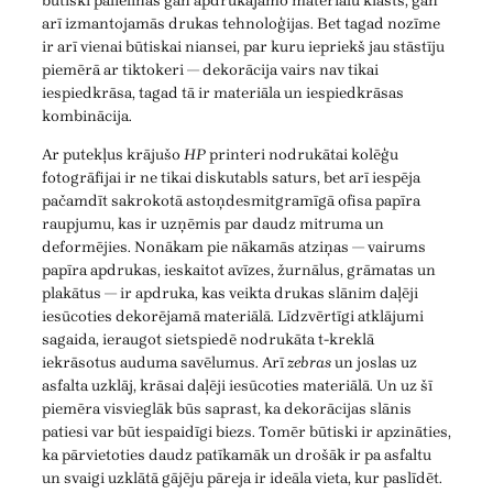
būtiski palielinās gan apdrukājamo materiālu klāsts, gan
arī izmantojamās drukas tehnoloģijas. Bet tagad nozīme
ir arī vienai būtiskai niansei, par kuru iepriekš jau stāstīju
piemērā ar tiktokeri — dekorācija vairs nav tikai
iespiedkrāsa, tagad tā ir materiāla un iespiedkrāsas
kombinācija.
Ar putekļus krājušo
HP
printeri nodrukātai kolēģu
fotogrāfijai ir ne tikai diskutabls saturs, bet arī iespēja
pačamdīt sakrokotā astoņdesmitgramīgā ofisa papīra
raupjumu, kas ir uzņēmis par daudz mitruma un
deformējies. Nonākam pie nākamās atziņas — vairums
papīra apdrukas, ieskaitot avīzes, žurnālus, grāmatas un
plakātus — ir apdruka, kas veikta drukas slānim daļēji
iesūcoties dekorējamā materiālā. Līdzvērtīgi atklājumi
sagaida, ieraugot sietspiedē nodrukāta t-kreklā
iekrāsotus auduma savēlumus. Arī
zebras
un joslas uz
asfalta uzklāj, krāsai daļēji iesūcoties materiālā. Un uz šī
piemēra visvieglāk būs saprast, ka dekorācijas slānis
patiesi var būt iespaidīgi biezs. Tomēr būtiski ir apzināties,
ka pārvietoties daudz patīkamāk un drošāk ir pa asfaltu
un svaigi uzklātā gājēju pāreja ir ideāla vieta, kur paslīdēt.