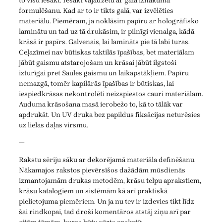
to visu iesākt. Iesākt vajadzētu ar gala iznākuma
formulēšanu. Kad ar to ir tikts galā, var izvēlēties
materiālu. Piemēram, ja noklāsim papīru ar hologrāfisko
laminātu un tad uz tā drukāsim, ir pilnīgi vienalga, kādā
krāsā ir papīrs. Galvenais, lai lamināts pie tā labi turas.
Ceļazīmei nav būtiskas taktilās īpašības, bet materiālam
jābūt gaismu atstarojošam un krāsai jābūt ilgstoši
izturīgai pret Saules gaismu un laikapstākļiem. Papīru
nemazgā, tomēr kapilārās īpašības ir būtiskas, lai
iespiedkrāsas nekontrolēti neizspiestos cauri materiālam.
Auduma krāsošana masā ierobežo to, kā to tālāk var
apdrukāt. Un UV druka bez papildus fiksācijas neturēsies
uz lielas daļas virsmu.
—
Rakstu sēriju sāku ar dekorējamā materiāla definēšanu.
Nākamajos rakstos pievērsīšos dažādām mūsdienās
izmantojamām drukas metodēm, krāsu telpu aprakstiem,
krāsu katalogiem un sistēmām kā arī praktiskā
pielietojuma piemēriem. Un ja nu tev ir izdevies tikt līdz
šai rindkopai, tad droši komentāros atstāj ziņu arī par