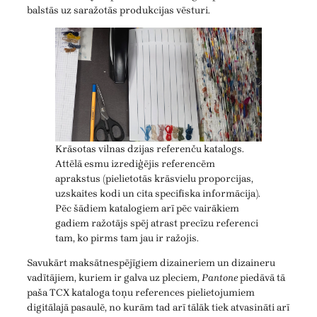
balstās uz saražotās produkcijas vēsturi.
Krāsotas vilnas dzijas referenču katalogs.
Attēlā esmu izrediģējis referencēm
aprakstus (pielietotās krāsvielu proporcijas,
uzskaites kodi un cita specifiska informācija).
Pēc šādiem katalogiem arī pēc vairākiem
gadiem ražotājs spēj atrast precīzu referenci
tam, ko pirms tam jau ir ražojis.
Savukārt maksātnespējīgiem dizaineriem un dizaineru
vadītājiem, kuriem ir galva uz pleciem,
Pantone
piedāvā tā
paša TCX kataloga toņu references pielietojumiem
digitālajā pasaulē, no kurām tad arī tālāk tiek atvasināti arī