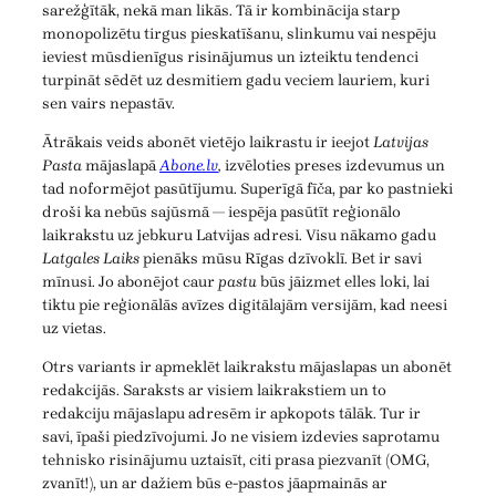
sarežģītāk, nekā man likās. Tā ir kombinācija starp
monopolizētu tirgus pieskatīšanu, slinkumu vai nespēju
ieviest mūsdienīgus risinājumus un izteiktu tendenci
turpināt sēdēt uz desmitiem gadu veciem lauriem, kuri
sen vairs nepastāv.
Ātrākais veids abonēt vietējo laikrastu ir ieejot
Latvijas
Pasta
mājaslapā
Abone.lv
,
izvēloties preses izdevumus un
tad noformējot pasūtījumu. Superīgā fīča, par ko pastnieki
droši ka nebūs sajūsmā — iespēja pasūtīt reģionālo
laikrakstu uz jebkuru Latvijas adresi. Visu nākamo gadu
Latgales Laiks
pienāks mūsu Rīgas dzīvoklī. Bet ir savi
mīnusi. Jo abonējot caur
pastu
būs jāizmet elles loki, lai
tiktu pie reģionālās avīzes digitālajām versijām, kad neesi
uz vietas.
Otrs variants ir apmeklēt laikrakstu mājaslapas un abonēt
redakcijās. Saraksts ar visiem laikrakstiem un to
redakciju mājaslapu adresēm ir apkopots tālāk. Tur ir
savi, īpaši piedzīvojumi. Jo ne visiem izdevies saprotamu
tehnisko risinājumu uztaisīt, citi prasa piezvanīt (OMG,
zvanīt!), un ar dažiem būs e-pastos jāapmainās ar