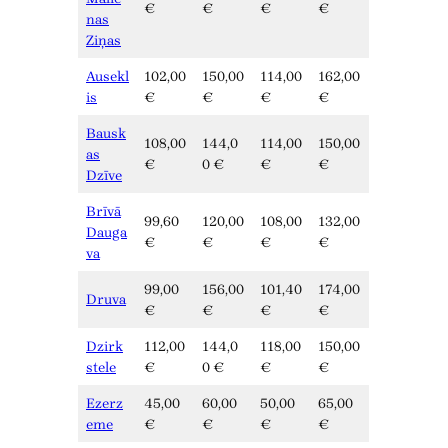
€
€
€
€
nas
Ziņas
Ausekl
102,00
150,00
114,00
162,00
is
€
€
€
€
Bausk
108,00
144,0
114,00
150,00
as
€
0 €
€
€
Dzīve
Brīvā
99,60
120,00
108,00
132,00
Dauga
€
€
€
€
va
99,00
156,00
101,40
174,00
Druva
€
€
€
€
Dzirk
112,00
144,0
118,00
150,00
stele
€
0 €
€
€
Ezerz
45,00
60,00
50,00
65,00
eme
€
€
€
€