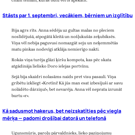
citām tēmām, kuras būtu vērts apskatīt.
Stāsts par 1. septembri, vecākiem, bērniem un izglītību
Bija agrs rīts. Anna sēdēja uz gultas malas no pleciem
noslīdējušā, atpogātā kleitā un nošļukušās zeķubiksēs.
Viņa vēl nebija paguvusi nomazgāt seju un neķemmētās
matu pinkas nodevīgi atklāja nemierīgo nakti.
Rokās viņa turēja glāzi ķiršu kompota, kas pēc skata
atgādināja lielisko Doro ielejas portvīnu.
Sejā bija skaidri nolasāms naids pret visu pasauli. Viņa
gribētu izkliegt «Kretīni! Kā jūs man esat izbesījuši ar savu
nolādēto dārziņu!», bet nevarēja. Anna vēl neprata izrunāt
burtu «r».
Kā sadusmot hakerus, bet neizskatīties pēc viegla
mērķa — padomi drošībai datorā un telefonā
Ugunsmūris, paroļu pārvaldnieks, lieko paziņojumu