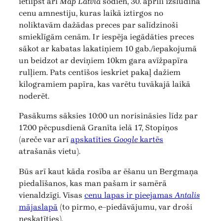
ietilpst arī
Map Latvia
šodien, 30. aprīlī izsludina
cenu amnestiju, kuras laikā iztirgos no
noliktavām dažādas preces par salīdzinoši
smieklīgām cenām. Ir iespēja iegādāties preces
sākot ar kabatas lakatiņiem 10 gab./iepakojumā
un beidzot ar deviņiem 10km gara avīžpapīra
rulļiem. Pats centīšos ieskriet pakaļ dažiem
kilogramiem papīra, kas varētu tuvākajā laikā
noderēt.
Pasākums sāksies 10:00 un norisināsies līdz par
17:00 pēcpusdienā Granīta ielā 17, Stopiņos
(areče var arī
apskatīties
Google
kartēs
atrašanās vietu).
Būs arī kaut kāda rosība ar ēšanu un Bergmaņa
piedalīšanos, kas man pašam ir samērā
vienaldzīgi. Visas
cenu lapas ir pieejamas
Antalis
mājaslapā
(to pirmo, e–piedāvājumu, var droši
neskatīties).