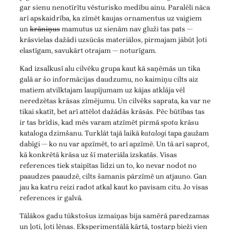
gar sienu nenotīrītu vēsturisko medību ainu. Paralēli nāca
arī apskaidrība, ka zīmēt kaujas ornamentus uz vaigiem
un
krāniņus
mamutus uz sienām nav gluži tas pats —
krāsvielas dažādi uzsūcās materiālos, pirmajam jābūt ļoti
elastīgam, savukārt otrajam — noturīgam.
Kad izsalkusī alu cilvēku grupa kaut kā saņēmās un tika
galā ar šo informācijas daudzumu, no kaimiņu cilts aiz
matiem atvilktajam laupījumam uz kājas atklāja vēl
neredzētas krāsas zīmējumu. Un cilvēks saprata, ka var ne
tikai skatīt, bet arī attēlot dažādās krāsās. Pēc būtības tas
ir tas brīdis, kad mēs varam atzīmēt pirmā
spota
krāsu
kataloga dzimšanu. Turklāt tajā laikā
katalogi
tapa gaužam
dabīgi — ko nu var apzīmēt, to arī apzīmē. Un tā arī saprot,
kā konkrētā krāsa uz šī materiāla izskatās. Visas
references tiek staipītas līdzi un to, ko nevar nodot no
paaudzes paaudzē, cilts šamanis pārzīmē un atjauno. Gan
jau ka katru reizi radot atkal kaut ko pavisam citu. Jo visas
references ir galvā.
Tālākos gadu tūkstošus izmaiņas bija samērā paredzamas
un ļoti, ļoti lēnas. Eksperimentālā kārtā, tostarp bieži vien