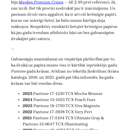
bija
Munken Premium Cream
— Δ
E
2.49 pret referenci. Jā,
nav izcili. Bet tik precīzi nodrukāt jau ir izaicinājums. Un
pavisam droši varu apgalvot, ka ir arī citi krēmīgie papīri,
kurus var mierīgi lietot, lai būtu mums kārtīga deja
mākoņos. Respektīvi, vienkārši lietojiet krēmīgos papīrus
kā jau gada trendam atbilstošo bāzi un bez galvassāpēm
drukājiet pāri saturu.
—
Galvassāpju mazināšanai un vispārējai pārliecībai par to,
ka drukā uz papīra mums viss ir kārtībā: iepriekšējo gadu
Pantone
gada krāsas. Arīdzan no tekstila (kokvilnas) krāsu
kataloga. 2016. un 2021. gadā pat tika izdomāts, ka gada
krāsas var būt veselas divas.
2025
Pantone 17-1230 TCX Mocha Mousse
2024
Pantone 13-1023 TCX Peach Fuzz
2023
Pantone 18-1750 TCX Viva Magenta
2022
Pantone 17-3938 TCX Very Peri
2021
Pantone 17-5104 TCX Ultimate Gray &
Pantone 13-0647 TCX Illuminating