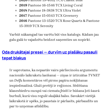
2020
Pantone 19-4052 TCX Classic Blue
2019
Pantone 16-1546 TCX Living Coral
2018
Pantone 18-3838 TCX Ultra Violet
2017
Pantone 15-0343 TCX Greenery
2016
Pantone 13-1520 TCX Rose Quartz & Pantone
15-3919 TCX Serenity
Varbūt nākamgad tas varētu būt viss katalogs. Kādam jau
galu galā to vajadzētu beidzot saņemties un nopirkt.
Oda drukātajai presei — durvīm uz plašāku pasauli
tepat blakus
Ir saprotams, ka nepastāv vairs pārliecinošu argumentu
nacionālo laikrakstu lasīšanai — ziņas ir iztirzātas
TVNET
un
Delfu
komentāros vēl pirms papīra nokļūšanas
iespiedmašīnā. Gluži pretēji ir reģionos. Sēdēšana
klasesbiedru
vacapā
vai ciemata
feisītī
ir būšana ļoti šaurā
burbulī, kurā visu regulē skaļākā balss. Savukārt vietējā
laikrakstā ir spēks, jo paustais ir pārlasīts, pārbaudīts un
par to uzņemas atbildību.