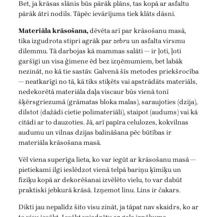
Bet, ja krāsas slānis būs pārāk plāns, tas kopā ar asfaltu
pārāk ātri nodils. Tāpēc ievārījums tiek klāts dāsni.
Materiāla krāsošana,
dēvēta arī par krāsošanu masā,
tika izgudrota stipri agrāk par
zebru
un asfalta virsmu
dilemmu. Tā darbojas kā mammas salāti — ir ļoti, ļoti
garšīgi un visa ģimene ēd bez izņēmumiem, bet labāk
nezināt, no kā tie sastāv. Galvenā šīs metodes priekšrocība
— neatkarīgi no tā, kā tiks stiķēts vai apstrādāts materiāls,
nedekorētā materiāla daļa viscaur būs vienā tonī
šķērsgriezumā (grāmatas bloka malas), saraujoties (dzija),
dilstot (dažādi cietie polimateriāli), staipot (audums) vai kā
citādi ar to dauzoties. Jā, arī papīra celulozes, kokvilnas
audumu un vilnas dzijas balināšana pēc būtības ir
materiāla krāsošana masā.
Vēl viena superīga lieta, ko var iegūt ar krāsošanu masā —
pietiekami ilgi ieslēdzot vienā telpā bariņu ķīmiķu un
fiziķu kopā ar dekorēšanai izvēlēto vielu, to var dabūt
praktiski jebkurā krāsā. Izņemot linu. Lins ir čakars.
Dikti jau nepalīdz šito visu zināt, ja tāpat nav skaidrs, ko ar