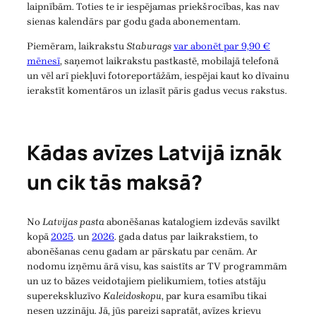
laipnībām. Toties te ir iespējamas priekšrocības, kas nav
sienas kalendārs par godu gada abonementam.
Piemēram, laikrakstu
Staburags
var abonēt par 9,90 €
mēnesī
, saņemot laikrakstu pastkastē, mobilajā telefonā
un vēl arī piekļuvi fotoreportāžām, iespējai kaut ko dīvainu
ierakstīt komentāros un izlasīt pāris gadus vecus rakstus.
Kādas avīzes Latvijā iznāk
un cik tās maksā?
No
Latvijas pasta
abonēšanas katalogiem izdevās savilkt
kopā
2025
. un
2026
. gada datus par laikrakstiem, to
abonēšanas cenu gadam ar pārskatu par cenām. Ar
nodomu izņēmu ārā visu, kas saistīts ar TV programmām
un uz to bāzes veidotajiem pielikumiem, toties atstāju
superekskluzīvo
Kaleidoskopu
, par kura esamību tikai
nesen uzzināju. Jā, jūs pareizi sapratāt, avīzes krievu