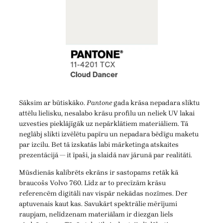
Sāksim ar būtiskāko.
Pantone
gada krāsa nepadara sliktu
attēlu lielisku, nesalabo krāsu profilu un neliek UV lakai
uzvesties pieklājīgāk uz nepārklātiem materiāliem. Tā
neglābj slikti izvēlētu papīru un nepadara bēdīgu maketu
par izcilu. Bet tā izskatās labi mārketinga atskaites
prezentācijā — it īpaši, ja slaidā nav jārunā par realitāti.
Mūsdienās kalibrēts ekrāns ir sastopams retāk kā
braucošs Volvo 760. Līdz ar to precīzām krāsu
referencēm digitāli nav vispār nekādas nozīmes. Der
aptuvenais kaut kas. Savukārt spektrālie mērījumi
raupjam, nelīdzenam materiālam ir diezgan liels