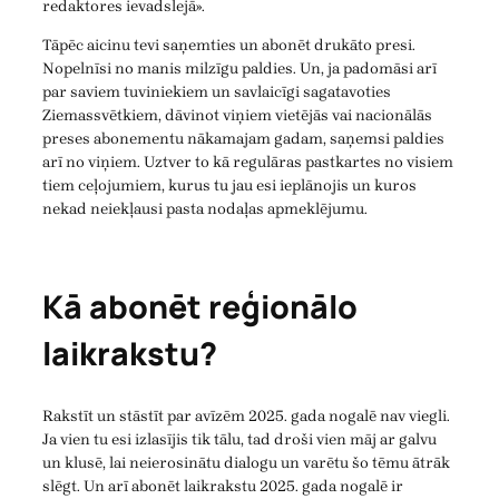
redaktores ievadslejā».
Tāpēc aicinu tevi saņemties un abonēt drukāto presi.
Nopelnīsi no manis milzīgu paldies. Un, ja padomāsi arī
par saviem tuviniekiem un savlaicīgi sagatavoties
Ziemassvētkiem, dāvinot viņiem vietējās vai nacionālās
preses abonementu nākamajam gadam, saņemsi paldies
arī no viņiem. Uztver to kā regulāras pastkartes no visiem
tiem ceļojumiem, kurus tu jau esi ieplānojis un kuros
nekad neiekļausi pasta nodaļas apmeklējumu.
Kā abonēt reģionālo
laikrakstu?
Rakstīt un stāstīt par avīzēm 2025. gada nogalē nav viegli.
Ja vien tu esi izlasījis tik tālu, tad droši vien māj ar galvu
un klusē, lai neierosinātu dialogu un varētu šo tēmu ātrāk
slēgt. Un arī abonēt laikrakstu 2025. gada nogalē ir