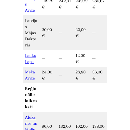
199,79
242,31
249,79
285,67
s
€
€
€
€
Avīze
Latvija
s
20,00
20,00
Mājas
—
—
€
€
Dakte
ris
Lauku
12,00
—
—
—
Lapa
€
Meža
24,00
28,80
36,00
—
Avīze
€
€
€
Reģio
nālie
laikra
ksti
Alūks
nes un
96,00
132,00
102,00
138,00
Malie