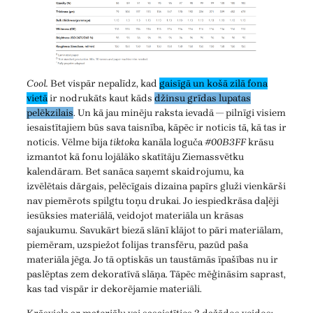
Cool.
Bet vispār nepalīdz, kad
gaisīgā un košā zilā fona
vietā
ir nodrukāts kaut kāds
džinsu grīdas lupatas
pelēkzilais
. Un kā jau minēju raksta ievadā — pilnīgi visiem
iesaistītajiem būs sava taisnība, kāpēc ir noticis tā, kā tas ir
noticis. Vēlme bija
tiktoka
kanāla loguča
#00B3FF
krāsu
izmantot kā fonu lojālāko skatītāju Ziemassvētku
kalendāram. Bet sanāca saņemt skaidrojumu, ka
izvēlētais dārgais, pelēcīgais dizaina papīrs gluži vienkārši
nav piemērots spilgtu toņu drukai. Jo iespiedkrāsa daļēji
iesūksies materiālā, veidojot materiāla un krāsas
sajaukumu. Savukārt biezā slānī klājot to pāri materiālam,
piemēram, uzspiežot folijas transfēru, pazūd paša
materiāla jēga. Jo tā optiskās un taustāmās īpašības nu ir
paslēptas zem dekoratīvā slāņa. Tāpēc mēģināsim saprast,
kas tad vispār ir dekorējamie materiāli.