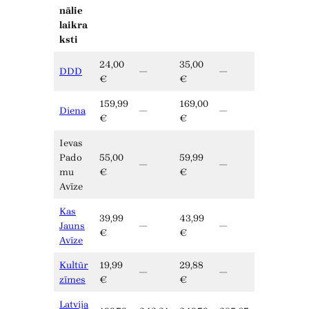
nālie
laikra
ksti
24,00
35,00
DDD
—
—
€
€
159,99
169,00
Diena
—
—
€
€
Ievas
Pado
55,00
59,99
—
—
mu
€
€
Avīze
Kas
39,99
43,99
Jauns
—
—
€
€
Avīze
Kultūr
19,99
29,88
—
—
zīmes
€
€
Latvija