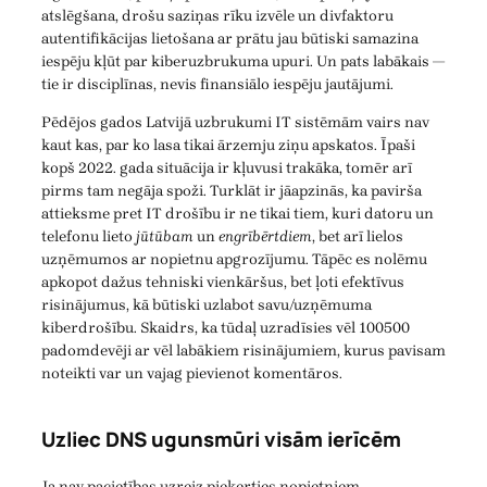
atslēgšana, drošu saziņas rīku izvēle un divfaktoru
autentifikācijas lietošana ar prātu jau būtiski samazina
iespēju kļūt par kiberuzbrukuma upuri. Un pats labākais —
tie ir disciplīnas, nevis finansiālo iespēju jautājumi.
Pēdējos gados Latvijā uzbrukumi IT sistēmām vairs nav
kaut kas, par ko lasa tikai ārzemju ziņu apskatos. Īpaši
kopš 2022. gada situācija ir kļuvusi trakāka, tomēr arī
pirms tam negāja spoži. Turklāt ir jāapzinās, ka pavirša
attieksme pret IT drošību ir ne tikai tiem, kuri datoru un
telefonu lieto
jūtūbam
un
engrībērtdiem
, bet arī lielos
uzņēmumos ar nopietnu apgrozījumu. Tāpēc es nolēmu
apkopot dažus tehniski vienkāršus, bet ļoti efektīvus
risinājumus, kā būtiski uzlabot savu/uzņēmuma
kiberdrošību. Skaidrs, ka tūdaļ uzradīsies vēl 100500
padomdevēji ar vēl labākiem risinājumiem, kurus pavisam
noteikti var un vajag pievienot komentāros.
Uzliec DNS ugunsmūri visām ierīcēm
Ja nav pacietības uzreiz pieķerties nopietniem