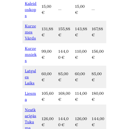
Kaleid
15,00
15,00
oskop
—
—
€
€
s
Kurze
131,88
155,88
143,88
167,88
mes
€
€
€
€
Vārds
Kurze
99,00
144,0
110,00
156,00
mniek
€
0 €
€
€
s
Latgal
60,00
85,00
60,00
85,00
es
€
€
€
€
Laiks
Liesm
105,60
168,00
114,00
180,00
a
€
€
€
€
Neatk
arīgās
126,00
144,0
126,00
144,00
Tuku
€
0 €
€
€
ma