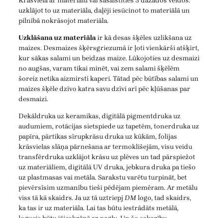
Krāsviela ar materiālu vai sasaistīties 3 dažādos veidos:
uzklājot to uz materiāla, daļēji iesūcinot to materiālā un
pilnībā nokrāsojot materiāla.
Uzklāšana uz materiāla
ir kā desas šķēles uzlikšana uz
maizes. Desmaizes šķērsgriezumā ir ļoti vienkārši atšķirt,
kur sākas salami un beidzas maize. Lūkojoties uz desmaizi
no augšas, varam tikai minēt, vai zem salami šķēlēm
šoreiz netika aizmirsti kaperi. Tātad pēc būtības salami un
maizes šķēle dzīvo katra savu dzīvi arī pēc kļūšanas par
desmaizi.
Dekāldruka uz keramikas, digitālā pigmentdruka uz
audumiem, rotācijas sietspiede uz tapetēm, tonerdruka uz
papīra, pārtikas sīrupkrāsu druka uz kūkām, folijas
krāsvielas slāņa pārnešana ar termoklišejām, visu veidu
transfērdruka uzklājot krāsu uz plēves un tad pārspiežot
uz materiāliem, digitālā UV druka, jebkura druka pa tiešo
uz plastmasas vai metāla. Sarakstu varētu turpināt, bet
pievērsīsim uzmanību tieši pēdējam piemēram. Ar metālu
viss tā kā skaidrs. Ja uz tā uztriepj
DM
logo, tad skaidrs,
ka tas ir uz materiāla. Lai tas būtu iestrādāts metālā,