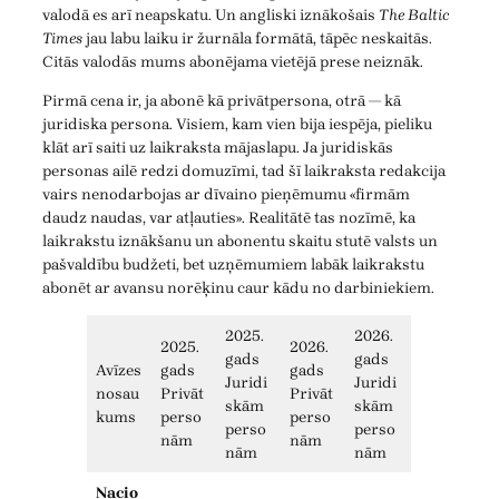
valodā es arī neapskatu. Un angliski iznākošais
The Baltic
Times
jau labu laiku ir žurnāla formātā, tāpēc neskaitās.
Citās valodās mums abonējama vietējā prese neiznāk.
Pirmā cena ir, ja abonē kā privātpersona, otrā — kā
juridiska persona. Visiem, kam vien bija iespēja, pieliku
klāt arī saiti uz laikraksta mājaslapu. Ja juridiskās
personas ailē redzi domuzīmi, tad šī laikraksta redakcija
vairs nenodarbojas ar dīvaino pieņēmumu «firmām
daudz naudas, var atļauties». Realitātē tas nozīmē, ka
laikrakstu iznākšanu un abonentu skaitu stutē valsts un
pašvaldību budžeti, bet uzņēmumiem labāk laikrakstu
abonēt ar avansu norēķinu caur kādu no darbiniekiem.
2025.
2026.
2025.
2026.
gads
gads
Avīzes
gads
gads
Juridi
Juridi
nosau
Privāt
Privāt
skām
skām
kums
perso
perso
perso
perso
nām
nām
nām
nām
Nacio