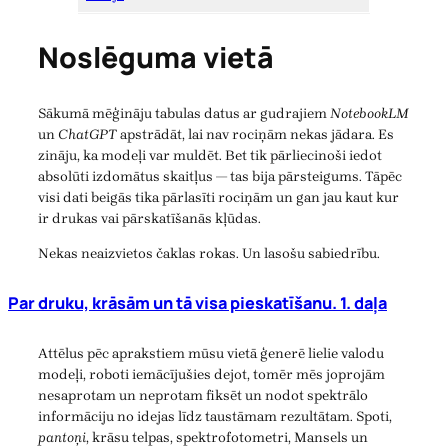
Noslēguma vietā
Sākumā mēģināju tabulas datus ar gudrajiem
NotebookLM
un
ChatGPT
apstrādāt, lai nav rociņām nekas jādara. Es
zināju, ka modeļi var muldēt. Bet tik pārliecinoši iedot
absolūti izdomātus skaitļus — tas bija pārsteigums. Tāpēc
visi dati beigās tika pārlasīti rociņām un gan jau kaut kur
ir drukas vai pārskatīšanās kļūdas.
Nekas neaizvietos čaklas rokas. Un lasošu sabiedrību.
Par druku, krāsām un tā visa pieskatīšanu. 1. daļa
Attēlus pēc aprakstiem mūsu vietā ģenerē lielie valodu
modeļi, roboti iemācījušies dejot, tomēr mēs joprojām
nesaprotam un neprotam fiksēt un nodot spektrālo
informāciju no idejas līdz taustāmam rezultātam. Spoti,
pantoņi
, krāsu telpas, spektrofotometri, Mansels un