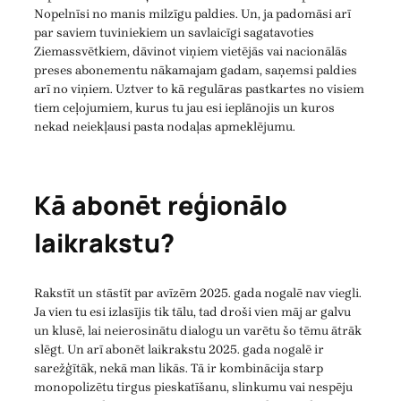
Nopelnīsi no manis milzīgu paldies. Un, ja padomāsi arī
par saviem tuviniekiem un savlaicīgi sagatavoties
Ziemassvētkiem, dāvinot viņiem vietējās vai nacionālās
preses abonementu nākamajam gadam, saņemsi paldies
arī no viņiem. Uztver to kā regulāras pastkartes no visiem
tiem ceļojumiem, kurus tu jau esi ieplānojis un kuros
nekad neiekļausi pasta nodaļas apmeklējumu.
Kā abonēt reģionālo
laikrakstu?
Rakstīt un stāstīt par avīzēm 2025. gada nogalē nav viegli.
Ja vien tu esi izlasījis tik tālu, tad droši vien māj ar galvu
un klusē, lai neierosinātu dialogu un varētu šo tēmu ātrāk
slēgt. Un arī abonēt laikrakstu 2025. gada nogalē ir
sarežģītāk, nekā man likās. Tā ir kombinācija starp
monopolizētu tirgus pieskatīšanu, slinkumu vai nespēju