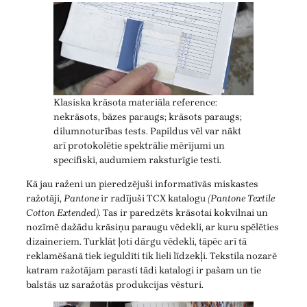
Klasiska krāsota materiāla reference:
nekrāsots, bāzes paraugs; krāsots paraugs;
dilumnoturības tests. Papildus vēl var nākt
arī protokolētie spektrālie mērījumi un
specifiski, audumiem raksturīgie testi.
Kā jau raženi un pieredzējuši informatīvās miskastes
ražotāji,
Pantone
ir radījuši TCX katalogu
(Pantone Textile
Cotton Extended)
. Tas ir paredzēts krāsotai kokvilnai un
nozīmē dažādu krāsiņu paraugu vēdekli, ar kuru spēlēties
dizaineriem. Turklāt ļoti dārgu vēdekli, tāpēc arī tā
reklamēšanā tiek ieguldīti tik lieli līdzekļi. Tekstila nozarē
katram ražotājam parasti tādi katalogi ir pašam un tie
balstās uz saražotās produkcijas vēsturi.