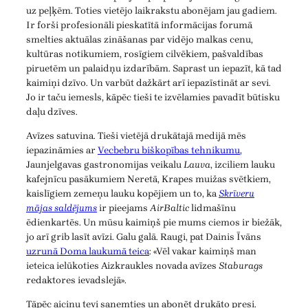
uz peļķēm. Toties vietējo laikrakstu abonējam jau gadiem.
Ir forši profesionāli pieskatītā informācijas forumā
smelties aktuālas zināšanas par vidējo malkas cenu,
kultūras notikumiem, rosīgiem cilvēkiem, pašvaldības
piruetēm un palaidņu izdarībām. Saprast un iepazīt, kā tad
kaimiņi dzīvo. Un varbūt dažkārt arī iepazīstināt ar sevi.
Jo ir taču iemesls, kāpēc tieši te izvēlamies pavadīt būtisku
daļu dzīves.
Avīzes satuvina. Tieši vietējā drukātajā medijā mēs
iepazināmies ar
Vecbebru biškopības tehnikumu
,
Jaunjelgavas gastronomijas veikalu
Lauva
, izciliem lauku
kafejnīcu pasākumiem Neretā, Krapes muižas svētkiem,
kaislīgiem zemeņu lauku kopējiem un to, ka
Skrīveru
mājas saldējums
ir pieejams
AirBaltic
lidmašīnu
ēdienkartēs. Un mūsu kaimiņš pie mums ciemos ir biežāk,
jo arī grib lasīt avīzi. Galu galā. Raugi, pat Dainis Īvāns
uzrunā Doma laukumā teica
: «Vēl vakar kaimiņš man
ieteica ielūkoties Aizkraukles novada avīzes
Staburags
redaktores ievadslejā».
Tāpēc aicinu tevi saņemties un abonēt drukāto presi.