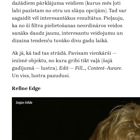
dažādiem pārklājuma veidiem (kurus mēs ļoti
labi pazīstam no otru un slāņu opcijām). Tad var
sagaidīt vēl interesantākus rezultātus. Pieļauju,
ka no šī filtra pielietošanas neordināros veidos
sanāks daudz jaunu, interesantu veidojumu un
dizaina tendenču tuvāko divu gadu laikā.
Ak jā, kā tad tas strādā. Pavisam vienkārši —
iezīmē objektu, no kura gribi tikt vaļā (šajā
gadījumā — lustra).
Edit — Fill…, Content–Aware.
Un viss, lustra pazudusi.
Refine Edge