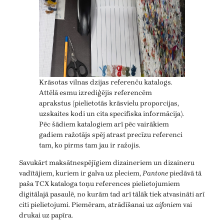
Krāsotas vilnas dzijas referenču katalogs.
Attēlā esmu izrediģējis referencēm
aprakstus (pielietotās krāsvielu proporcijas,
uzskaites kodi un cita specifiska informācija).
Pēc šādiem katalogiem arī pēc vairākiem
gadiem ražotājs spēj atrast precīzu referenci
tam, ko pirms tam jau ir ražojis.
Savukārt maksātnespējīgiem dizaineriem un dizaineru
vadītājiem, kuriem ir galva uz pleciem,
Pantone
piedāvā tā
paša TCX kataloga toņu references pielietojumiem
digitālajā pasaulē, no kurām tad arī tālāk tiek atvasināti arī
citi pielietojumi. Piemēram, atrādīšanai uz
aifoniem
vai
drukai uz papīra.