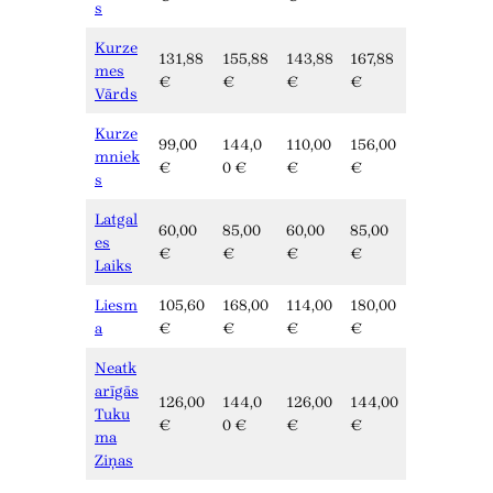
s
Kurze
131,88
155,88
143,88
167,88
mes
€
€
€
€
Vārds
Kurze
99,00
144,0
110,00
156,00
mniek
€
0 €
€
€
s
Latgal
60,00
85,00
60,00
85,00
es
€
€
€
€
Laiks
Liesm
105,60
168,00
114,00
180,00
a
€
€
€
€
Neatk
arīgās
126,00
144,0
126,00
144,00
Tuku
€
0 €
€
€
ma
Ziņas