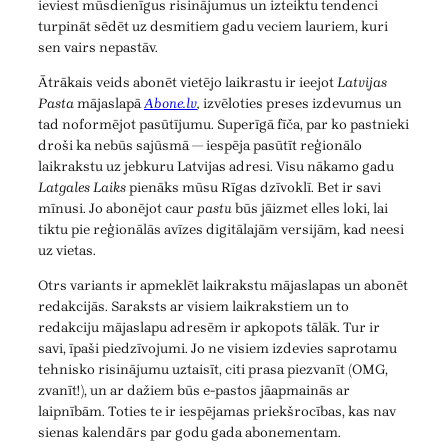
ieviest mūsdienīgus risinājumus un izteiktu tendenci
turpināt sēdēt uz desmitiem gadu veciem lauriem, kuri
sen vairs nepastāv.
Ātrākais veids abonēt vietējo laikrastu ir ieejot
Latvijas
Pasta
mājaslapā
Abone.lv
,
izvēloties preses izdevumus un
tad noformējot pasūtījumu. Superīgā fīča, par ko pastnieki
droši ka nebūs sajūsmā — iespēja pasūtīt reģionālo
laikrakstu uz jebkuru Latvijas adresi. Visu nākamo gadu
Latgales Laiks
pienāks mūsu Rīgas dzīvoklī. Bet ir savi
mīnusi. Jo abonējot caur
pastu
būs jāizmet elles loki, lai
tiktu pie reģionālās avīzes digitālajām versijām, kad neesi
uz vietas.
Otrs variants ir apmeklēt laikrakstu mājaslapas un abonēt
redakcijās. Saraksts ar visiem laikrakstiem un to
redakciju mājaslapu adresēm ir apkopots tālāk. Tur ir
savi, īpaši piedzīvojumi. Jo ne visiem izdevies saprotamu
tehnisko risinājumu uztaisīt, citi prasa piezvanīt (OMG,
zvanīt!), un ar dažiem būs e-pastos jāapmainās ar
laipnībām. Toties te ir iespējamas priekšrocības, kas nav
sienas kalendārs par godu gada abonementam.