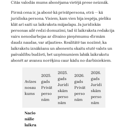
Citās valodās mums abonējama vietējā prese neiznāk.
Pirmā cena ir, ja abonē kā privātpersona, otrā — kā
juridiska persona. Visiem, kam vien bija iespēja, pieliku
klāt arī saiti uz laikraksta mājaslapu. Ja juridiskās
personas ailē redzi domuzīmi, tad šī laikraksta redakcija
vairs nenodarbojas ar dīvaino pieņēmumu «firmām
daudz naudas, var atļauties». Realitātē tas nozīmē, ka
laikrakstu iznākšanu un abonentu skaitu stutē valsts un
pašvaldību budžeti, bet uzņēmumiem labāk laikrakstu
abonēt ar avansu norēķinu caur kādu no darbiniekiem.
2025.
2026.
2025.
2026.
gads
gads
Avīzes
gads
gads
Juridi
Juridi
nosau
Privāt
Privāt
skām
skām
kums
perso
perso
perso
perso
nām
nām
nām
nām
Nacio
nālie
laikra