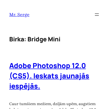
Pāriet
uz
Mr. Serge
saturu
Birka:
Bridge Mini
Adobe Photoshop 12.0
(CS5). Ieskats jaunajās
iespējās.
Caur tumšiem mežiem, dziļām upēm, augstiem