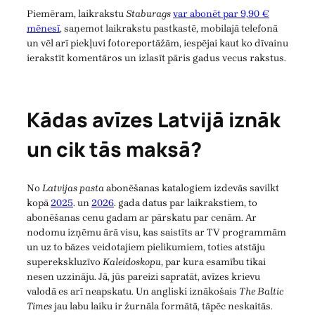
Piemēram, laikrakstu
Staburags
var abonēt par 9,90 €
mēnesī
, saņemot laikrakstu pastkastē, mobilajā telefonā
un vēl arī piekļuvi fotoreportāžām, iespējai kaut ko dīvainu
ierakstīt komentāros un izlasīt pāris gadus vecus rakstus.
Kādas avīzes Latvijā iznāk
un cik tās maksā?
No
Latvijas pasta
abonēšanas katalogiem izdevās savilkt
kopā
2025
. un
2026
. gada datus par laikrakstiem, to
abonēšanas cenu gadam ar pārskatu par cenām. Ar
nodomu izņēmu ārā visu, kas saistīts ar TV programmām
un uz to bāzes veidotajiem pielikumiem, toties atstāju
superekskluzīvo
Kaleidoskopu
, par kura esamību tikai
nesen uzzināju. Jā, jūs pareizi sapratāt, avīzes krievu
valodā es arī neapskatu. Un angliski iznākošais
The Baltic
Times
jau labu laiku ir žurnāla formātā, tāpēc neskaitās.