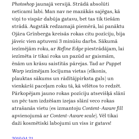
Photoshop
jaunajā versijā. Strādā absolūti
neticami labi. Man nav ne mazākās sajēgas, kā
viņi to vispār dabūja gatavu, bet tas tik tiešām
strādā. Augstāk redzamajā piemērā, lai panāktu
Ojāra Grīnberga kreisās rokas citu pozīciju, bija
jāveic vien aptuveni 3 minūšu darbs. Sākumā
iezīmējām roku, ar
Refine Edge
piestrādājam, lai
iezīmēta ir tikai roka un pazūd ar gaismām,
ēnām un krāsu saistītās pārejas. Tad ar
Puppet
Warp
iezīmējam locījuma vietas (elkonis,
plauktas sākums un rādītājpirksta gals) un
vienkārši paceļam roku tā, kā vēlētos to redzēt.
Pārkopējam jauno rokas pozīciju atsevišķā slānī
un pēc tam izdzēšam izejas slānī veco rokas
atrašanās vietu (es izmantoju
Content–Aware fill
apvienojumā ar
Content–Aware scale
). Vēl tikai
daži kosmētiski labojumi un viss ir gatavs!
2010.04.21.