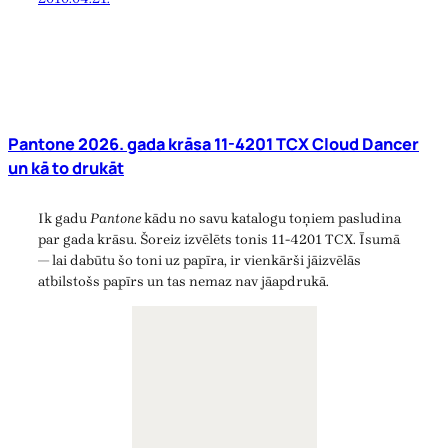
Pantone 2026. gada krāsa 11-4201 TCX Cloud Dancer
un kā to drukāt
Ik gadu
Pantone
kādu no savu katalogu toņiem pasludina
par gada krāsu. Šoreiz izvēlēts tonis 11-4201 TCX. Īsumā
— lai dabūtu šo toni uz papīra, ir vienkārši jāizvēlās
atbilstošs papīrs un tas nemaz nav jāapdrukā.