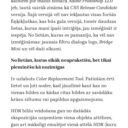
kalniem pie manis nonāca
Adobe Photoshop 12.0
jeb, tautā vairāk zināma kā
CS5 Release Candidate
versija. Šajā versijā vēl nav iekļautas visas foršās
fiņķikļuškas, kas būs gala versijā, tomēr daudzas
lietas, kuras mani īpaši intriģēja, jau izmēģināt ir
iespēja. No lietām, kuras es pamanīju, ka vēl nav
izmēģināmas: jaunais filtru dialoga logs,
Bridge
Mini
un vēl daži sīkumi.
No lietām, kuras sīkāk neaprakstīšu, bet tikai
pieminēšu kā nozīmīgas
Ir uzlabots
Color Replacement Tool.
Patiešām ērti
lietot un ļoti noder, kad jāuzlīmē kaut kas no
vienas bildes uz kādas citas bildes ar savādāku
krāsu siltumu vai papildus apgaismojumu.
HDR
bilžu veidošana gan no dažādās
ekspozīcijās uzņemtiem viena objekta attēliem,
gan arī mākslīgi emulējot vienā attēlā
HDR
(kuru