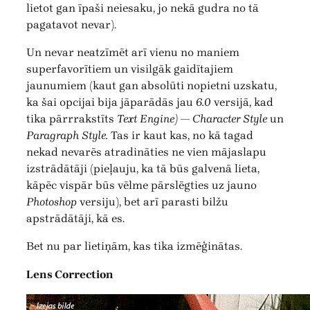
lietot gan īpaši neiesaku, jo nekā gudra no tā
pagatavot nevar).
Un nevar neatzīmēt arī vienu no maniem
superfavorītiem un visilgāk gaidītajiem
jaunumiem (kaut gan absolūti nopietni uzskatu,
ka šai opcijai bija jāparādās jau
6.0
versijā, kad
tika pārrrakstīts
Text Engine)
—
Character Style
un
Paragraph Style.
Tas ir kaut kas, no kā tagad
nekad nevarēs atradināties ne vien mājaslapu
izstrādātāji (pieļauju, ka tā būs galvenā lieta,
kāpēc vispār būs vēlme pārslēgties uz jauno
Photoshop
versiju), bet arī parasti bilžu
apstrādātāji, kā es.
Bet nu par lietiņām, kas tika izmēģinātas.
Lens Correction