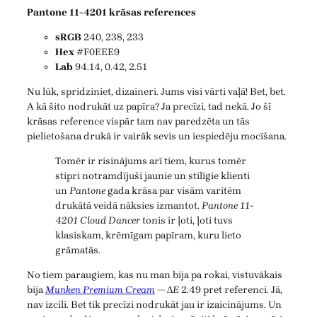
Pantone 11-4201 krāsas references
sRGB
240, 238, 233
Hex
#F0EEE9
Lab
94.14, 0.42, 2.51
Nu lūk, spridziniet, dizaineri. Jums visi vārti vaļā! Bet, bet.
A kā šito nodrukāt uz papīra? Ja precīzi, tad nekā. Jo šī
krāsas reference vispār tam nav paredzēta un tās
pielietošana drukā ir vairāk sevis un iespiedēju mocīšana.
Tomēr ir risinājums arī tiem, kurus tomēr
stipri notramdījuši jaunie un stilīgie klienti
un
Pantone
gada krāsa par visām varītēm
drukātā veidā nāksies izmantot.
Pantone 11-
4201 Cloud Dancer
tonis ir ļoti, ļoti tuvs
klasiskam, krēmīgam papīram, kuru lieto
grāmatās.
No tiem paraugiem, kas nu man bija pa rokai, vistuvākais
bija
Munken Premium Cream
— Δ
E
2.49 pret referenci. Jā,
nav izcili. Bet tik precīzi nodrukāt jau ir izaicinājums. Un