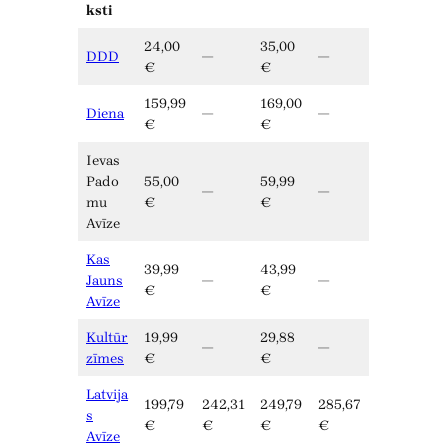
ksti
24,00
35,00
DDD
—
—
€
€
159,99
169,00
Diena
—
—
€
€
Ievas
Pado
55,00
59,99
—
—
mu
€
€
Avīze
Kas
39,99
43,99
Jauns
—
—
€
€
Avīze
Kultūr
19,99
29,88
—
—
zīmes
€
€
Latvija
199,79
242,31
249,79
285,67
s
€
€
€
€
Avīze