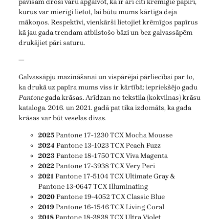
pavisam droši varu apgalvot, ka ir arī citi krēmīgie papīri,
kurus var mierīgi lietot, lai būtu mums kārtīga deja
mākoņos. Respektīvi, vienkārši lietojiet krēmīgos papīrus
kā jau gada trendam atbilstošo bāzi un bez galvassāpēm
drukājiet pāri saturu.
—
Galvassāpju mazināšanai un vispārējai pārliecībai par to,
ka drukā uz papīra mums viss ir kārtībā: iepriekšējo gadu
Pantone
gada krāsas. Arīdzan no tekstila (kokvilnas) krāsu
kataloga. 2016. un 2021. gadā pat tika izdomāts, ka gada
krāsas var būt veselas divas.
2025
Pantone 17-1230 TCX Mocha Mousse
2024
Pantone 13-1023 TCX Peach Fuzz
2023
Pantone 18-1750 TCX Viva Magenta
2022
Pantone 17-3938 TCX Very Peri
2021
Pantone 17-5104 TCX Ultimate Gray &
Pantone 13-0647 TCX Illuminating
2020
Pantone 19-4052 TCX Classic Blue
2019
Pantone 16-1546 TCX Living Coral
2018
Pantone 18-3838 TCX Ultra Violet