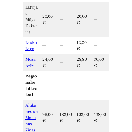
Latvija
s
20,00
20,00
Mājas
—
—
€
€
Dakte
ris
Lauku
12,00
—
—
—
Lapa
€
Meža
24,00
28,80
36,00
—
Avīze
€
€
€
Reģio
nālie
laikra
ksti
Alūks
nes un
96,00
132,00
102,00
138,00
Malie
€
€
€
€
nas
Ziņas