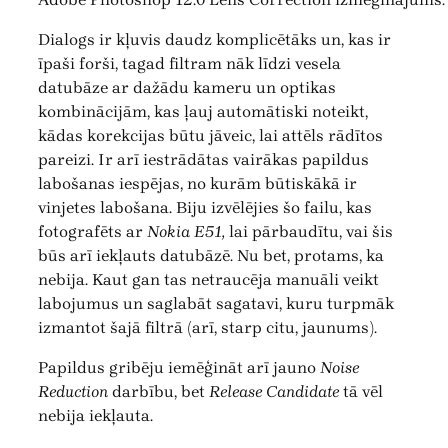
Dialogs ir kļuvis daudz komplicētāks un, kas ir
īpaši forši, tagad filtram nāk līdzi vesela
datubāze ar dažādu kameru un optikas
kombinācijām, kas ļauj automātiski noteikt,
kādas korekcijas būtu jāveic, lai attēls rādītos
pareizi. Ir arī iestrādātas vairākas papildus
labošanas iespējas, no kurām būtiskākā ir
vinjetes labošana. Biju izvēlējies šo failu, kas
fotografēts ar
Nokia E51,
lai pārbaudītu, vai šis
būs arī iekļauts datubāzē. Nu bet, protams, ka
nebija. Kaut gan tas netraucēja manuāli veikt
labojumus un saglabāt sagatavi, kuru turpmāk
izmantot šajā filtrā (arī, starp citu, jaunums).
Papildus gribēju iemēģināt arī jauno
Noise
Reduction
darbību, bet
Release Candidate
tā vēl
nebija iekļauta.