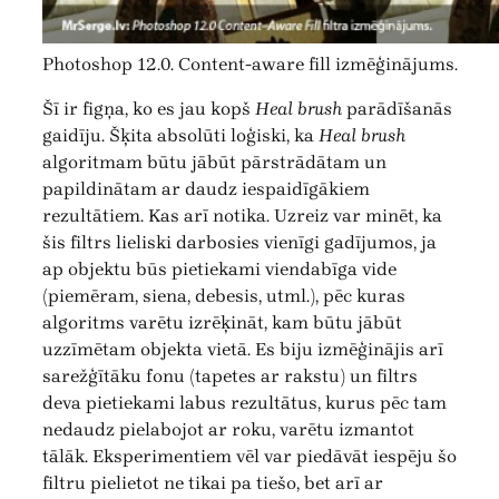
Photoshop 12.0. Content-aware fill izmēģinājums.
Šī ir figņa, ko es jau kopš
Heal brush
parādīšanās
gaidīju. Šķita absolūti loģiski, ka
Heal brush
algoritmam būtu jābūt pārstrādātam un
papildinātam ar daudz iespaidīgākiem
rezultātiem. Kas arī notika. Uzreiz var minēt, ka
šis filtrs lieliski darbosies vienīgi gadījumos, ja
ap objektu būs pietiekami viendabīga vide
(piemēram, siena, debesis, utml.), pēc kuras
algoritms varētu izrēķināt, kam būtu jābūt
uzzīmētam objekta vietā. Es biju izmēģinājis arī
sarežģītāku fonu (tapetes ar rakstu) un filtrs
deva pietiekami labus rezultātus, kurus pēc tam
nedaudz pielabojot ar roku, varētu izmantot
tālāk. Eksperimentiem vēl var piedāvāt iespēju šo
filtru pielietot ne tikai pa tiešo, bet arī ar