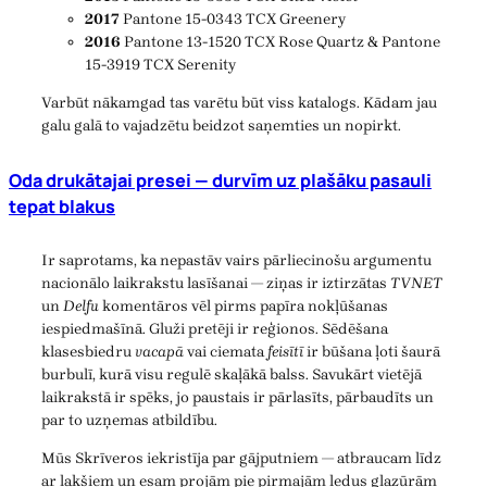
2017
Pantone 15-0343 TCX Greenery
2016
Pantone 13-1520 TCX Rose Quartz & Pantone
15-3919 TCX Serenity
Varbūt nākamgad tas varētu būt viss katalogs. Kādam jau
galu galā to vajadzētu beidzot saņemties un nopirkt.
Oda drukātajai presei — durvīm uz plašāku pasauli
tepat blakus
Ir saprotams, ka nepastāv vairs pārliecinošu argumentu
nacionālo laikrakstu lasīšanai — ziņas ir iztirzātas
TVNET
un
Delfu
komentāros vēl pirms papīra nokļūšanas
iespiedmašīnā. Gluži pretēji ir reģionos. Sēdēšana
klasesbiedru
vacapā
vai ciemata
feisītī
ir būšana ļoti šaurā
burbulī, kurā visu regulē skaļākā balss. Savukārt vietējā
laikrakstā ir spēks, jo paustais ir pārlasīts, pārbaudīts un
par to uzņemas atbildību.
Mūs Skrīveros iekristīja par gājputniem — atbraucam līdz
ar lakšiem un esam projām pie pirmajām ledus glazūrām