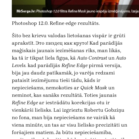
Photoshop 12.0. Refine edge rezultāts.
Šito bez krievu valodas lietošanas vispār ir grūti
aprakstīt. Это пиздец как круто! Kad parādījās
maģiskais jaunais iezīmēšanas rīks, man likās,
ka tā ir tikpat liela figņa, kā
Auto Contrast
un
Auto
Levels.
kad parādījās
Refine Edge
pirmā versija,
bija jau daudz patīkamāk, jo varēja redzami
pataisīt iezīmējumu tieši tādu, kāds ir
nepieciešams, nemokoties ar
Quick Mask
un
neminot, kas sanāks rezultātā. Toties jaunais
Refine Edge
ar iestrādātu korekcijas otu ir
vienkārši lielisks. Lai izgrieztu Robertu Gobziņu
no fona, man bija nepieciešams ne vairāk kā
viena minūte, un tas ar visu lielisko precizitāti un
foršajiem matiem. Ja būtu nepieciešamība,