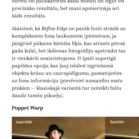
varētu vēl pačakarēties kādu minūti un iegūt vēl
precīzāku rezultātu, bet mani apmierināja arī
šāds rezultāts.
Jāatzīmē, kā
Refine Edge
ne parāk forši strādā uz
kompleksiem fona laukumiem (piemēram, ja
jāizgriež pūkains kāmīša līķis, kas atrasts pērnā
gada kūlā), bet ikdienas fotogrāfiju apstrādei tas
ir vienkārši neaizvietojams. It īpaši superīgā
papildus opcija, kas ļauj izlabot izgriežamā
objekta krāsu un caurspīdīgumu, pamatojoties
uz fona informāciju (pievērsiet uzmanību matu
pinkām — klasiskajā variantā tur noteikti būtu
daudz tumšu pikseļu).
Puppet Warp