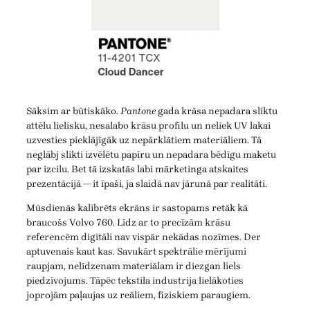
Sāksim ar būtiskāko.
Pantone
gada krāsa nepadara sliktu
attēlu lielisku, nesalabo krāsu profilu un neliek UV lakai
uzvesties pieklājīgāk uz nepārklātiem materiāliem. Tā
neglābj slikti izvēlētu papīru un nepadara bēdīgu maketu
par izcilu. Bet tā izskatās labi mārketinga atskaites
prezentācijā — it īpaši, ja slaidā nav jārunā par realitāti.
Mūsdienās kalibrēts ekrāns ir sastopams retāk kā
braucošs Volvo 760. Līdz ar to precīzām krāsu
referencēm digitāli nav vispār nekādas nozīmes. Der
aptuvenais kaut kas. Savukārt spektrālie mērījumi
raupjam, nelīdzenam materiālam ir diezgan liels
piedzīvojums. Tāpēc tekstila industrija lielākoties
joprojām paļaujas uz reāliem, fiziskiem paraugiem.