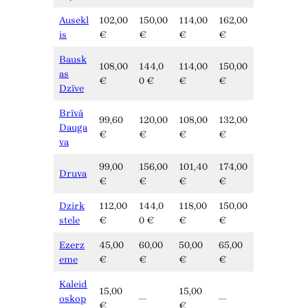
Ausekl
102,00
150,00
114,00
162,00
is
€
€
€
€
Bausk
108,00
144,0
114,00
150,00
as
€
0 €
€
€
Dzīve
Brīvā
99,60
120,00
108,00
132,00
Dauga
€
€
€
€
va
99,00
156,00
101,40
174,00
Druva
€
€
€
€
Dzirk
112,00
144,0
118,00
150,00
stele
€
0 €
€
€
Ezerz
45,00
60,00
50,00
65,00
eme
€
€
€
€
Kaleid
15,00
15,00
oskop
—
—
€
€