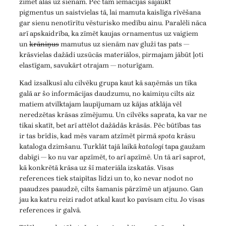
zīmēt alās uz sienām. Pēc tam iemācījās sajaukt
pigmentus un saistvielas tā, lai mamuta kaislīga rīvēšana
gar sienu nenotīrītu vēsturisko medību ainu. Paralēli nāca
arī apskaidrība, ka zīmēt kaujas ornamentus uz vaigiem
un
krāniņus
mamutus uz sienām nav gluži tas pats —
krāsvielas dažādi uzsūcās materiālos, pirmajam jābūt ļoti
elastīgam, savukārt otrajam — noturīgam.
Kad izsalkusī alu cilvēku grupa kaut kā saņēmās un tika
galā ar šo informācijas daudzumu, no kaimiņu cilts aiz
matiem atvilktajam laupījumam uz kājas atklāja vēl
neredzētas krāsas zīmējumu. Un cilvēks saprata, ka var ne
tikai skatīt, bet arī attēlot dažādās krāsās. Pēc būtības tas
ir tas brīdis, kad mēs varam atzīmēt pirmā
spota
krāsu
kataloga dzimšanu. Turklāt tajā laikā
katalogi
tapa gaužam
dabīgi — ko nu var apzīmēt, to arī apzīmē. Un tā arī saprot,
kā konkrētā krāsa uz šī materiāla izskatās. Visas
references tiek staipītas līdzi un to, ko nevar nodot no
paaudzes paaudzē, cilts šamanis pārzīmē un atjauno. Gan
jau ka katru reizi radot atkal kaut ko pavisam citu. Jo visas
references ir galvā.