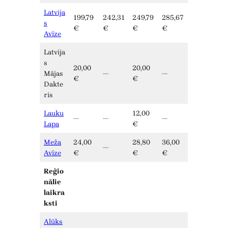
Latvija
199,79
242,31
249,79
285,67
s
€
€
€
€
Avīze
Latvija
s
20,00
20,00
Mājas
—
—
€
€
Dakte
ris
Lauku
12,00
—
—
—
Lapa
€
Meža
24,00
28,80
36,00
—
Avīze
€
€
€
Reģio
nālie
laikra
ksti
Alūks