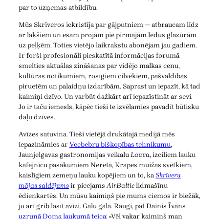
par to uzņemas atbildību.
Mūs Skrīveros iekristīja par gājputniem — atbraucam līdz
ar lakšiem un esam projām pie pirmajām ledus glazūrām
uz peļķēm. Toties vietējo laikrakstu abonējam jau gadiem.
Ir forši profesionāli pieskatītā informācijas forumā
smelties aktuālas zināšanas par vidējo malkas cenu,
kultūras notikumiem, rosīgiem cilvēkiem, pašvaldības
piruetēm un palaidņu izdarībām. Saprast un iepazīt, kā tad
kaimiņi dzīvo. Un varbūt dažkārt arī iepazīstināt ar sevi.
Jo ir taču iemesls, kāpēc tieši te izvēlamies pavadīt būtisku
daļu dzīves.
Avīzes satuvina. Tieši vietējā drukātajā medijā mēs
iepazināmies ar
Vecbebru biškopības tehnikumu
,
Jaunjelgavas gastronomijas veikalu
Lauva
, izciliem lauku
kafejnīcu pasākumiem Neretā, Krapes muižas svētkiem,
kaislīgiem zemeņu lauku kopējiem un to, ka
Skrīveru
mājas saldējums
ir pieejams
AirBaltic
lidmašīnu
ēdienkartēs. Un mūsu kaimiņš pie mums ciemos ir biežāk,
jo arī grib lasīt avīzi. Galu galā. Raugi, pat Dainis Īvāns
uzrunā Doma laukumā teica
: «Vēl vakar kaimiņš man