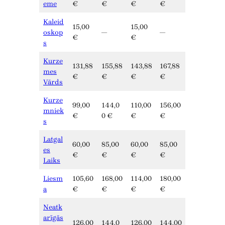
eme
€
€
€
€
Kaleid
15,00
15,00
oskop
—
—
€
€
s
Kurze
131,88
155,88
143,88
167,88
mes
€
€
€
€
Vārds
Kurze
99,00
144,0
110,00
156,00
mniek
€
0 €
€
€
s
Latgal
60,00
85,00
60,00
85,00
es
€
€
€
€
Laiks
Liesm
105,60
168,00
114,00
180,00
a
€
€
€
€
Neatk
arīgās
126,00
144,0
126,00
144,00