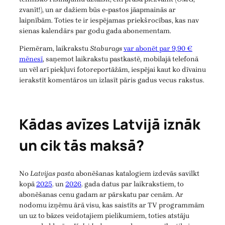
zvanīt!), un ar dažiem būs e-pastos jāapmainās ar
laipnībām. Toties te ir iespējamas priekšrocības, kas nav
sienas kalendārs par godu gada abonementam.
Piemēram, laikrakstu
Staburags
var abonēt par 9,90 €
mēnesī
, saņemot laikrakstu pastkastē, mobilajā telefonā
un vēl arī piekļuvi fotoreportāžām, iespējai kaut ko dīvainu
ierakstīt komentāros un izlasīt pāris gadus vecus rakstus.
Kādas avīzes Latvijā iznāk
un cik tās maksā?
No
Latvijas pasta
abonēšanas katalogiem izdevās savilkt
kopā
2025
. un
2026
. gada datus par laikrakstiem, to
abonēšanas cenu gadam ar pārskatu par cenām. Ar
nodomu izņēmu ārā visu, kas saistīts ar TV programmām
un uz to bāzes veidotajiem pielikumiem, toties atstāju