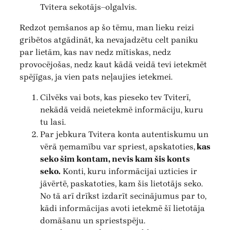
Tvitera sekotājs–olgalvis.
Redzot ņemšanos ap šo tēmu, man lieku reizi
gribētos atgādināt, ka nevajadzētu celt paniku
par lietām, kas nav nedz mītiskas, nedz
provocējošas, nedz kaut kādā veidā tevi ietekmēt
spējīgas, ja vien pats neļaujies ietekmei.
Cilvēks vai bots, kas pieseko tev Tviterī,
nekādā veidā neietekmē informāciju, kuru
tu lasi.
Par jebkura Tvitera konta autentiskumu un
vērā ņemamību var spriest, apskatoties,
kas
seko šim kontam, nevis kam šis konts
seko.
Konti, kuru informācijai uzticies ir
jāvērtē, paskatoties, kam šis lietotājs seko.
No tā arī drīkst izdarīt secinājumus par to,
kādi informācijas avoti ietekmē šī lietotāja
domāšanu un spriestspēju.