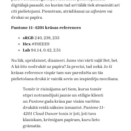
digitālajā pasaulē, no kurām tad arī tālāk tiek atvasināti arī
citi pielietojumi. Piemēram, atrādīšanai uz
aifoniem
vai
drukai uz papīra.
Pantone 11-4201 krāsas references
sRGB
240, 238, 233
Hex
#F0EEE9
Lab
94.14, 0.42, 2.51
Nu lūk, spridziniet, dizaineri. Jums visi vārti vaļā! Bet, bet.
A kā šito nodrukāt uz papīra? Ja precīzi, tad nekā. Jo šī
krāsas reference vispār tam nav paredzēta un tās
pielietošana drukā ir vairāk sevis un iespiedēju mocīšana.
Tomēr ir risinājums arī tiem, kurus tomēr
stipri notramdījuši jaunie un stilīgie klienti
un
Pantone
gada krāsa par visām varītēm
drukātā veidā nāksies izmantot.
Pantone 11-
4201 Cloud Dancer
tonis ir ļoti, ļoti tuvs
klasiskam, krēmīgam papīram, kuru lieto
grāmatās.