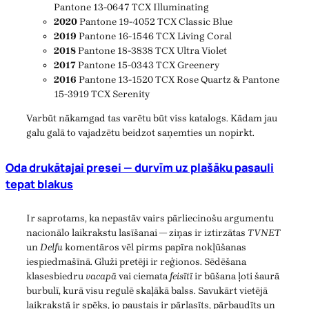
Pantone 13-0647 TCX Illuminating
2020
Pantone 19-4052 TCX Classic Blue
2019
Pantone 16-1546 TCX Living Coral
2018
Pantone 18-3838 TCX Ultra Violet
2017
Pantone 15-0343 TCX Greenery
2016
Pantone 13-1520 TCX Rose Quartz & Pantone
15-3919 TCX Serenity
Varbūt nākamgad tas varētu būt viss katalogs. Kādam jau
galu galā to vajadzētu beidzot saņemties un nopirkt.
Oda drukātajai presei — durvīm uz plašāku pasauli
tepat blakus
Ir saprotams, ka nepastāv vairs pārliecinošu argumentu
nacionālo laikrakstu lasīšanai — ziņas ir iztirzātas
TVNET
un
Delfu
komentāros vēl pirms papīra nokļūšanas
iespiedmašīnā. Gluži pretēji ir reģionos. Sēdēšana
klasesbiedru
vacapā
vai ciemata
feisītī
ir būšana ļoti šaurā
burbulī, kurā visu regulē skaļākā balss. Savukārt vietējā
laikrakstā ir spēks, jo paustais ir pārlasīts, pārbaudīts un