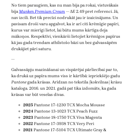
No tiem paraugiem, kas nu man bija pa rokai, vistuvākais
bija
Munken Premium Cream
— Δ
E
2.49 pret referenci. Jā,
nav izcili. Bet tik precīzi nodrukāt jau ir izaicinājums. Un
pavisam droši varu apgalvot, ka ir arī citi krēmīgie papīri,
kurus var mierīgi lietot, lai būtu mums kārtīga deja
mākoņos. Respektīvi, vienkārši lietojiet krēmīgos papīrus
kā jau gada trendam atbilstošo bāzi un bez galvassāpēm
drukājiet pāri saturu.
—
Galvassāpju mazināšanai un vispārējai pārliecībai par to,
ka drukā uz papīra mums viss ir kārtībā: iepriekšējo gadu
Pantone
gada krāsas. Arīdzan no tekstila (kokvilnas) krāsu
kataloga. 2016. un 2021. gadā pat tika izdomāts, ka gada
krāsas var būt veselas divas.
2025
Pantone 17-1230 TCX Mocha Mousse
2024
Pantone 13-1023 TCX Peach Fuzz
2023
Pantone 18-1750 TCX Viva Magenta
2022
Pantone 17-3938 TCX Very Peri
2021
Pantone 17-5104 TCX Ultimate Gray &