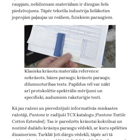
raupjam, nelīdzenam materiālam ir diezgan liels
piedzīvojums. Tāpēc tekstila industrija lielākoties
joprojām paļaujas uz reāliem, fiziskiem paraugiem.
Klasiska krāsota materiāla reference:
nekrāsots, bāzes paraugs; krāsots paraugs;
dilumnoturības tests. Papildus vēl var nākt
arī protokolētie spektrālie mērījumi un
specifiski, audumiem raksturīgie testi.
Kā jau raženi un pieredzējuši informatīvās miskastes
ražotāji,
Pantone
ir radījuši TCX katalogu
(Pantone Textile
Cotton Extended)
. Tas ir paredzēts krāsotai kokvilnai un
nozīmē dažādu krāsiņu paraugu vēdekli, ar kuru spēlēties
dizaineriem. Turklāt ļoti dārgu vēdekli, tāpēc arī tā