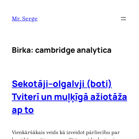
Pāriet
uz
Mr. Serge
saturu
Birka:
cambridge analytica
Sekotāji–olgalvji (boti)
Tviterī un muļķīgā ažiotāža
ap to
Vienkāršākais veids kā izveidot pārliecību par