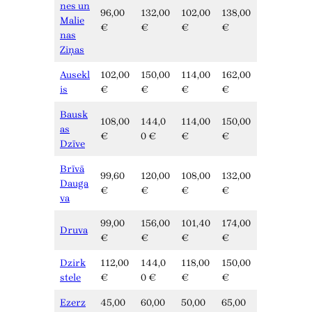
nes un
96,00
132,00
102,00
138,00
Malie
€
€
€
€
nas
Ziņas
Ausekl
102,00
150,00
114,00
162,00
is
€
€
€
€
Bausk
108,00
144,0
114,00
150,00
as
€
0 €
€
€
Dzīve
Brīvā
99,60
120,00
108,00
132,00
Dauga
€
€
€
€
va
99,00
156,00
101,40
174,00
Druva
€
€
€
€
Dzirk
112,00
144,0
118,00
150,00
stele
€
0 €
€
€
Ezerz
45,00
60,00
50,00
65,00