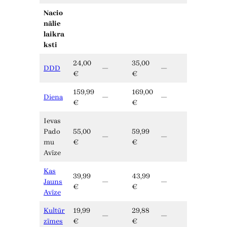
Nacio
nālie
laikra
ksti
24,00
35,00
DDD
—
—
€
€
159,99
169,00
Diena
—
—
€
€
Ievas
Pado
55,00
59,99
—
—
mu
€
€
Avīze
Kas
39,99
43,99
Jauns
—
—
€
€
Avīze
Kultūr
19,99
29,88
—
—
zīmes
€
€