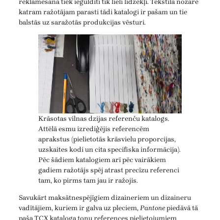
reklamēšanā tiek ieguldīti tik lieli līdzekļi. Tekstila nozarē
katram ražotājam parasti tādi katalogi ir pašam un tie
balstās uz saražotās produkcijas vēsturi.
Krāsotas vilnas dzijas referenču katalogs.
Attēlā esmu izrediģējis referencēm
aprakstus (pielietotās krāsvielu proporcijas,
uzskaites kodi un cita specifiska informācija).
Pēc šādiem katalogiem arī pēc vairākiem
gadiem ražotājs spēj atrast precīzu referenci
tam, ko pirms tam jau ir ražojis.
Savukārt maksātnespējīgiem dizaineriem un dizaineru
vadītājiem, kuriem ir galva uz pleciem,
Pantone
piedāvā tā
paša TCX kataloga toņu references pielietojumiem