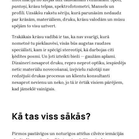
pantoņi
, krāsu telpas, spektrofotometri, Mansels un
profili. Uzsākšu rakstu sēriju, kurā parunāsim nedaudz
par krāsām, materiāliem, druku, krāsu valodām un mūsu
spējām to visu uztvert.
Trakākais krāsu vadībā ir tas, ka nav svarīgi, kurā
nometnē tu pieklauvēsi, visās būs augstas raudzes
speciālisti, kam ir spēcīgi stereotipi, kā darbojas citi
ķēdītes posmi. Un ļoti izteikti bieži — gaužām aplami.
Dizaineri nesaprot druku, repro neprot optiku, iespiedējs
netic materiālu novecošanai, izejvielu ražotāji nav
redzējuši drukas procesus un klientu konsultanti
nesaprot nevienu un neko, jo tā ir ērtāk visiem pārējiem,
kad jāmeklē vainīgais.
Kā tas viss sākās?
Pirmos pastāvīgos un noturīgos attēlus cilvēce iemācījās