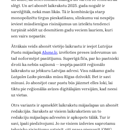
slēgt. Un arī abonēt laikrakstu 2025. gada nogalē ir
sarežģītāk, nekā man likās. Tā ir kombinācija starp
monopolizētu tirgus pieskatīšanu, slinkumu vai nespēju
ieviest mūsdienīgus risinājumus un izteiktu tendenci
turpināt sēdēt uz desmitiem gadu veciem lauriem, kuri
sen vairs nepastāv.
Ātrākais veids abonēt vietējo laikrastu ir ieejot
Latvijas
Pasta
mājaslapā
Abone.lv
,
izvēloties preses izdevumus un
tad noformējot pasūtījumu. Superīgā fīča, par ko pastnieki
droši ka nebūs sajūsmā — iespēja pasūtīt reģionālo
laikrakstu uz jebkuru Latvijas adresi. Visu nākamo gadu
Latgales Laiks
pienāks mūsu Rīgas dzīvoklī. Bet ir savi
mīnusi. Jo abonējot caur
pastu
būs jāizmet elles loki, lai
tiktu pie reģionālās avīzes digitālajām versijām, kad neesi
uz vietas.
Otrs variants ir apmeklēt laikrakstu mājaslapas un abonēt
redakcijās. Saraksts ar visiem laikrakstiem un to
redakciju mājaslapu adresēm ir apkopots tālāk. Tur ir
savi, īpaši piedzīvojumi. Jo ne visiem izdevies saprotamu
tehnisko risinājumu uztaisīt, citi prasa piezvanīt (OMG,