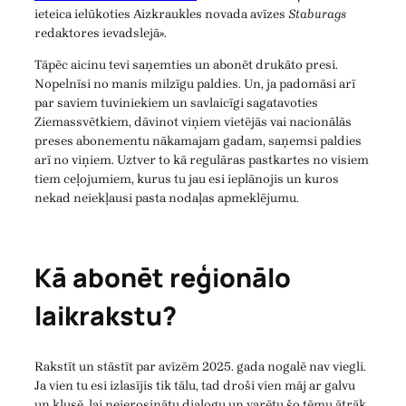
ieteica ielūkoties Aizkraukles novada avīzes
Staburags
redaktores ievadslejā».
Tāpēc aicinu tevi saņemties un abonēt drukāto presi.
Nopelnīsi no manis milzīgu paldies. Un, ja padomāsi arī
par saviem tuviniekiem un savlaicīgi sagatavoties
Ziemassvētkiem, dāvinot viņiem vietējās vai nacionālās
preses abonementu nākamajam gadam, saņemsi paldies
arī no viņiem. Uztver to kā regulāras pastkartes no visiem
tiem ceļojumiem, kurus tu jau esi ieplānojis un kuros
nekad neiekļausi pasta nodaļas apmeklējumu.
Kā abonēt reģionālo
laikrakstu?
Rakstīt un stāstīt par avīzēm 2025. gada nogalē nav viegli.
Ja vien tu esi izlasījis tik tālu, tad droši vien māj ar galvu
un klusē, lai neierosinātu dialogu un varētu šo tēmu ātrāk