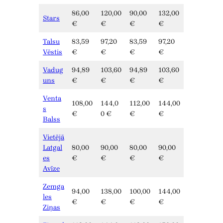
86,00
120,00
90,00
132,00
Stars
€
€
€
€
Talsu
83,59
97,20
83,59
97,20
Vēstis
€
€
€
€
Vadug
94,89
103,60
94,89
103,60
uns
€
€
€
€
Venta
108,00
144,0
112,00
144,00
s
€
0 €
€
€
Balss
Vietējā
Latgal
80,00
90,00
80,00
90,00
es
€
€
€
€
Avīze
Zemga
94,00
138,00
100,00
144,00
les
€
€
€
€
Ziņas