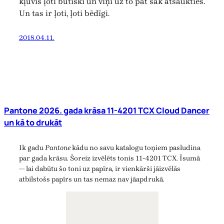
kļuvis ļoti būtiski un viņi uz to pat sāk atsaukties.
Un tas ir ļoti, ļoti bēdīgi.
2018.04.11.
Pantone 2026. gada krāsa 11-4201 TCX Cloud Dancer
un kā to drukāt
Ik gadu
Pantone
kādu no savu katalogu toņiem pasludina
par gada krāsu. Šoreiz izvēlēts tonis 11-4201 TCX. Īsumā
— lai dabūtu šo toni uz papīra, ir vienkārši jāizvēlās
atbilstošs papīrs un tas nemaz nav jāapdrukā.