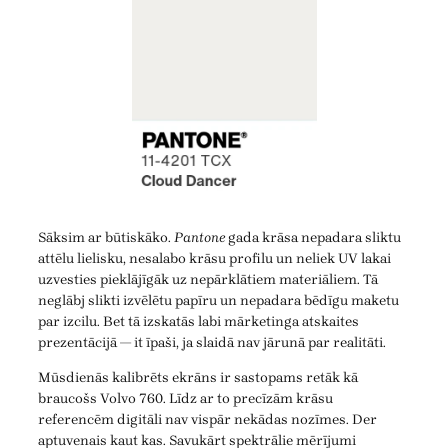
Sāksim ar būtiskāko.
Pantone
gada krāsa nepadara sliktu
attēlu lielisku, nesalabo krāsu profilu un neliek UV lakai
uzvesties pieklājīgāk uz nepārklātiem materiāliem. Tā
neglābj slikti izvēlētu papīru un nepadara bēdīgu maketu
par izcilu. Bet tā izskatās labi mārketinga atskaites
prezentācijā — it īpaši, ja slaidā nav jārunā par realitāti.
Mūsdienās kalibrēts ekrāns ir sastopams retāk kā
braucošs Volvo 760. Līdz ar to precīzām krāsu
referencēm digitāli nav vispār nekādas nozīmes. Der
aptuvenais kaut kas. Savukārt spektrālie mērījumi