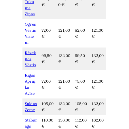
Tuku
€
0 €
€
€
ma
Ziņas
Ogres
Vēstis
77,00
121,00
82,00
121,00
Visie
€
€
€
€
m
Rēzek
99,50
132,00
99,50
132,00
nes
€
€
€
€
Vēstis
Rīgas
Apriņ
77,00
121,00
75,00
121,00
ķa
€
€
€
€
Avīze
Saldus
105,00
132,00
105,00
132,00
Zeme
€
€
€
€
Stabur
110,00
156,00
112,00
162,00
ags
€
€
€
€