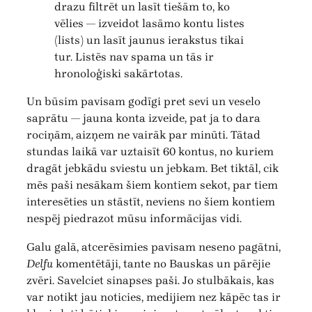
drazu filtrēt un lasīt tiešām to, ko
vēlies — izveidot lasāmo kontu listes
(lists) un lasīt jaunus ierakstus tikai
tur. Listēs nav spama un tās ir
hronoloģiski sakārtotas.
Un būsim pavisam godīgi pret sevi un veselo
saprātu — jauna konta izveide, pat ja to dara
rociņām, aizņem ne vairāk par minūti. Tātad
stundas laikā var uztaisīt 60 kontus, no kuriem
dragāt jebkādu sviestu un jebkam. Bet tiktāl, cik
mēs paši nesākam šiem kontiem sekot, par tiem
interesēties un stāstīt, neviens no šiem kontiem
nespēj piedrazot mūsu informācijas vidi.
Galu galā, atcerēsimies pavisam neseno pagātni,
Delfu
komentētāji, tante no Bauskas un pārējie
zvēri. Savelciet sinapses paši. Jo stulbākais, kas
var notikt jau noticies, medijiem nez kāpēc tas ir