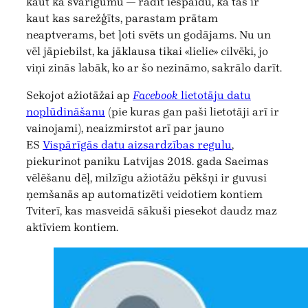
kaut kā svarīgumu — radīt iespaidu, ka tas ir
kaut kas sarežģīts, parastam prātam
neaptverams, bet ļoti svēts un godājams. Nu un
vēl jāpiebilst, ka jāklausa tikai «lielie» cilvēki, jo
viņi zinās labāk, ko ar šo nezināmo, sakrālo darīt.
Sekojot ažiotāžai ap
Facebook
lietotāju datu
noplūdināšanu
(pie kuras gan paši lietotāji arī ir
vainojami), neaizmirstot arī par jauno
ES
Vispārīgās datu aizsardzības regulu
,
piekurinot paniku Latvijas 2018. gada Saeimas
vēlēšanu dēļ, milzīgu ažiotāžu pēkšņi ir guvusi
ņemšanās ap automatizēti veidotiem kontiem
Tviterī, kas masveidā sākuši piesekot daudz maz
aktīviem kontiem.