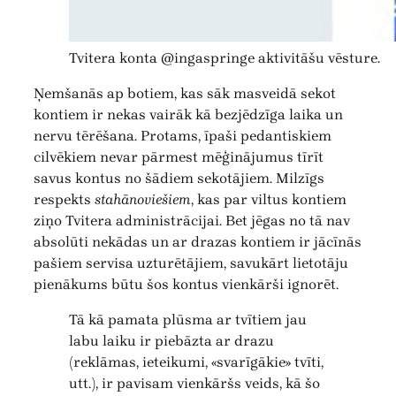
Tvitera konta @ingaspringe aktivitāšu vēsture.
Ņemšanās ap botiem, kas sāk masveidā sekot
kontiem ir nekas vairāk kā bezjēdzīga laika un
nervu tērēšana. Protams, īpaši pedantiskiem
cilvēkiem nevar pārmest mēģinājumus tīrīt
savus kontus no šādiem sekotājiem. Milzīgs
respekts
stahānoviešiem
, kas par viltus kontiem
ziņo Tvitera administrācijai. Bet jēgas no tā nav
absolūti nekādas un ar drazas kontiem ir jācīnās
pašiem servisa uzturētājiem, savukārt lietotāju
pienākums būtu šos kontus vienkārši ignorēt.
Tā kā pamata plūsma ar tvītiem jau
labu laiku ir piebāzta ar drazu
(reklāmas, ieteikumi, «svarīgākie» tvīti,
utt.), ir pavisam vienkāršs veids, kā šo