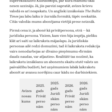
superekskluzīvo
Kaleidoskopu
, par kura esamību tikai
nesen uzzināju. Jā, jūs pareizi sapratāt, avīzes krievu
valodā es arī neapskatu. Un angliski iznākošais
The Baltic
Times
jau labu laiku ir žurnāla formātā, tāpēc neskaitās.
Citās valodās mums abonējama vietējā prese neiznāk.
Pirmā cena ir, ja abonē kā privātpersona, otrā — kā
juridiska persona. Visiem, kam vien bija iespēja, pieliku
klāt arī saiti uz laikraksta mājaslapu. Ja juridiskās
personas ailē redzi domuzīmi, tad šī laikraksta redakcija
vairs nenodarbojas ar dīvaino pieņēmumu «firmām
daudz naudas, var atļauties». Realitātē tas nozīmē, ka
laikrakstu iznākšanu un abonentu skaitu stutē valsts un
pašvaldību budžeti, bet uzņēmumiem labāk laikrakstu
abonēt ar avansu norēķinu caur kādu no darbiniekiem.
2025.
2026.
2025.
2026.
gads
gads
Avīzes
gads
gads
Juridi
Juridi
nosau
Privāt
Privāt
skām
skām
kums
perso
perso
perso
perso
nām
nām
nām
nām