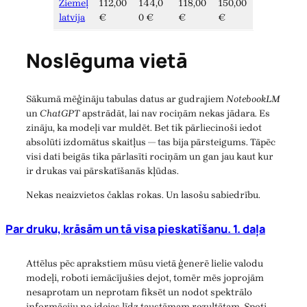
Ziemeļ
112,00
144,0
118,00
150,00
latvija
€
0 €
€
€
Noslēguma vietā
Sākumā mēģināju tabulas datus ar gudrajiem
NotebookLM
un
ChatGPT
apstrādāt, lai nav rociņām nekas jādara. Es
zināju, ka modeļi var muldēt. Bet tik pārliecinoši iedot
absolūti izdomātus skaitļus — tas bija pārsteigums. Tāpēc
visi dati beigās tika pārlasīti rociņām un gan jau kaut kur
ir drukas vai pārskatīšanās kļūdas.
Nekas neaizvietos čaklas rokas. Un lasošu sabiedrību.
Par druku, krāsām un tā visa pieskatīšanu. 1. daļa
Attēlus pēc aprakstiem mūsu vietā ģenerē lielie valodu
modeļi, roboti iemācījušies dejot, tomēr mēs joprojām
nesaprotam un neprotam fiksēt un nodot spektrālo
informāciju no idejas līdz taustāmam rezultātam. Spoti,