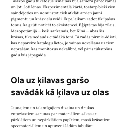
Tālākos gadu tūkstošus izmaiņas bija samērā paredzamas
un ļoti, ļoti lēnas. Eksperimentālā kārtā, tostarp bieži vien
saindējoties un nomirstot, tiek atklāti arvien jauni
pigmentu un krāsvielu veidi. Ik pa laikam radot tik īpašus
toņus, ka grūti noticēt to eksistencei. Ēģiptē tas bija zilais,
Mezopotāmijā — koši sarkanais, bet Ķīnā — abas šīs
krāsas, tika nedaudz citādākā tonī. Tā radās pirmie «idioti,
kas nepareizo katalogu lieto», jo vainas novelšana uz tiem
neprašām, kas monitorus nekalibrē, vēl pāris tūkstošus
gadu būs jāpagaida.
Ola uz ķilavas garšo
savādāk kā ķilava uz olas
Jaunajiem un talantīgajiem dizaina un drukas
entuziastiem sarunas par materiāliem sākas ar
pārklātiem un nepārklātiem papīriem, masā krāsotiem
specmateriāliem un aptuveni šādām tabulām: