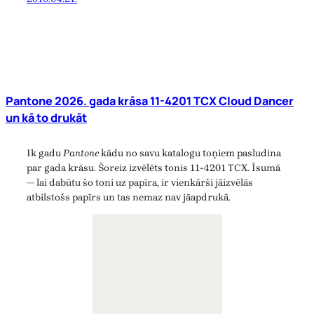
Pantone 2026. gada krāsa 11-4201 TCX Cloud Dancer
un kā to drukāt
Ik gadu
Pantone
kādu no savu katalogu toņiem pasludina
par gada krāsu. Šoreiz izvēlēts tonis 11-4201 TCX. Īsumā
— lai dabūtu šo toni uz papīra, ir vienkārši jāizvēlās
atbilstošs papīrs un tas nemaz nav jāapdrukā.