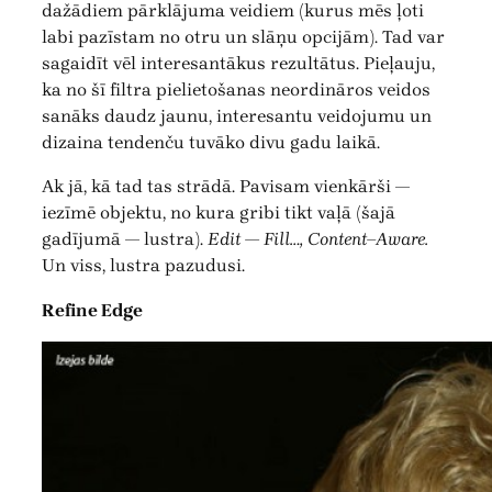
dažādiem pārklājuma veidiem (kurus mēs ļoti
labi pazīstam no otru un slāņu opcijām). Tad var
sagaidīt vēl interesantākus rezultātus. Pieļauju,
ka no šī filtra pielietošanas neordināros veidos
sanāks daudz jaunu, interesantu veidojumu un
dizaina tendenču tuvāko divu gadu laikā.
Ak jā, kā tad tas strādā. Pavisam vienkārši —
iezīmē objektu, no kura gribi tikt vaļā (šajā
gadījumā — lustra).
Edit — Fill…, Content–Aware.
Un viss, lustra pazudusi.
Refine Edge