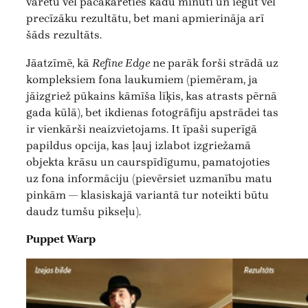
varētu vēl pačakarēties kādu minūti un iegūt vēl
precīzāku rezultātu, bet mani apmierināja arī
šāds rezultāts.
Jāatzīmē, kā
Refine Edge
ne parāk forši strādā uz
kompleksiem fona laukumiem (piemēram, ja
jāizgriež pūkains kāmīša līķis, kas atrasts pērnā
gada kūlā), bet ikdienas fotogrāfiju apstrādei tas
ir vienkārši neaizvietojams. It īpaši superīgā
papildus opcija, kas ļauj izlabot izgriežamā
objekta krāsu un caurspīdīgumu, pamatojoties
uz fona informāciju (pievērsiet uzmanību matu
pinkām — klasiskajā variantā tur noteikti būtu
daudz tumšu pikseļu).
Puppet Warp