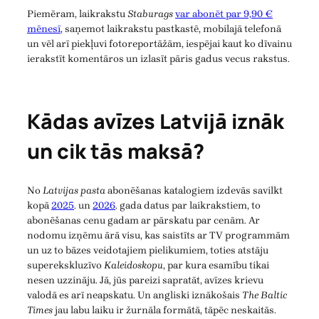
Piemēram, laikrakstu
Staburags
var abonēt par 9,90 €
mēnesī
, saņemot laikrakstu pastkastē, mobilajā telefonā
un vēl arī piekļuvi fotoreportāžām, iespējai kaut ko dīvainu
ierakstīt komentāros un izlasīt pāris gadus vecus rakstus.
Kādas avīzes Latvijā iznāk
un cik tās maksā?
No
Latvijas pasta
abonēšanas katalogiem izdevās savilkt
kopā
2025
. un
2026
. gada datus par laikrakstiem, to
abonēšanas cenu gadam ar pārskatu par cenām. Ar
nodomu izņēmu ārā visu, kas saistīts ar TV programmām
un uz to bāzes veidotajiem pielikumiem, toties atstāju
superekskluzīvo
Kaleidoskopu
, par kura esamību tikai
nesen uzzināju. Jā, jūs pareizi sapratāt, avīzes krievu
valodā es arī neapskatu. Un angliski iznākošais
The Baltic
Times
jau labu laiku ir žurnāla formātā, tāpēc neskaitās.