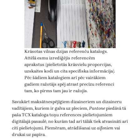
Krāsotas vilnas dzijas referenču katalogs.
Attēlā esmu izrediģējis referencēm
aprakstus (pielietotās krāsvielu proporcijas,
uzskaites kodi un cita specifiska informācija).
Pēc šādiem katalogiem arī pēc vairākiem
gadiem ražotājs spēj atrast precīzu referenci
tam, ko pirms tam jau ir ražojis.
Savukārt maksātnespējīgiem dizaineriem un dizaineru
vadītājiem, kuriem ir galva uz pleciem,
Pantone
piedāvā tā
paša TCX kataloga toņu references pielietojumiem
digitālajā pasaulē, no kurām tad arī tālāk tiek atvasināti arī
citi pielietojumi. Piemēram, atrādīšanai uz
aifoniem
vai
drukai uz papīra.