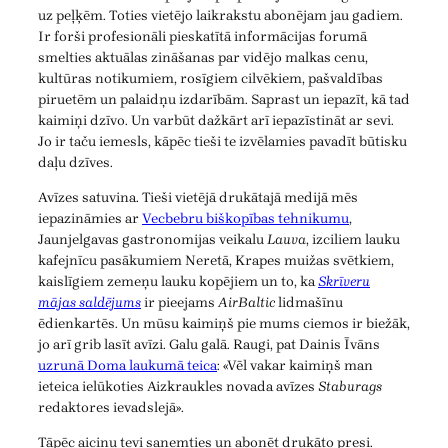
uz peļķēm. Toties vietējo laikrakstu abonējam jau gadiem.
Ir forši profesionāli pieskatītā informācijas forumā
smelties aktuālas zināšanas par vidējo malkas cenu,
kultūras notikumiem, rosīgiem cilvēkiem, pašvaldības
piruetēm un palaidņu izdarībām. Saprast un iepazīt, kā tad
kaimiņi dzīvo. Un varbūt dažkārt arī iepazīstināt ar sevi.
Jo ir taču iemesls, kāpēc tieši te izvēlamies pavadīt būtisku
daļu dzīves.
Avīzes satuvina. Tieši vietējā drukātajā medijā mēs
iepazināmies ar
Vecbebru biškopības tehnikumu
,
Jaunjelgavas gastronomijas veikalu
Lauva
, izciliem lauku
kafejnīcu pasākumiem Neretā, Krapes muižas svētkiem,
kaislīgiem zemeņu lauku kopējiem un to, ka
Skrīveru
mājas saldējums
ir pieejams
AirBaltic
lidmašīnu
ēdienkartēs. Un mūsu kaimiņš pie mums ciemos ir biežāk,
jo arī grib lasīt avīzi. Galu galā. Raugi, pat Dainis Īvāns
uzrunā Doma laukumā teica
: «Vēl vakar kaimiņš man
ieteica ielūkoties Aizkraukles novada avīzes
Staburags
redaktores ievadslejā».
Tāpēc aicinu tevi saņemties un abonēt drukāto presi.