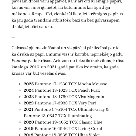
pavisam droši varu apgalvot, ka ir arī citi krēmīgie papīri,
kurus var mierīgi lietot, lai būtu mums kārtīga deja
mākoņos. Respektīvi, vienkārši lietojiet krēmīgos papīrus
kā jau gada trendam atbilstošo bāzi un bez galvassāpēm
drukājiet pāri saturu.
—
Galvassāpju mazināšanai un vispārējai pārliecībai par to,
ka drukā uz papīra mums viss ir kārtībā: iepriekšējo gadu
Pantone
gada krāsas. Arīdzan no tekstila (kokvilnas) krāsu
kataloga. 2016. un 2021. gadā pat tika izdomāts, ka gada
krāsas var būt veselas divas.
2025
Pantone 17-1230 TCX Mocha Mousse
2024
Pantone 13-1023 TCX Peach Fuzz
2023
Pantone 18-1750 TCX Viva Magenta
2022
Pantone 17-3938 TCX Very Peri
2021
Pantone 17-5104 TCX Ultimate Gray &
Pantone 13-0647 TCX Illuminating
2020
Pantone 19-4052 TCX Classic Blue
2019
Pantone 16-1546 TCX Living Coral
2018
Pantone 18-3838 TCX Ultra Violet