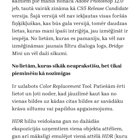
kalniem pie manis nonāca
Adobe Photoshop 12.0
jeb, tautā vairāk zināma kā
CS5 Release Candidate
versija. Šajā versijā vēl nav iekļautas visas foršās
fiņķikļuškas, kas būs gala versijā, tomēr daudzas
lietas, kuras mani īpaši intriģēja, jau izmēģināt ir
iespēja. No lietām, kuras es pamanīju, ka vēl nav
izmēģināmas: jaunais filtru dialoga logs,
Bridge
Mini
un vēl daži sīkumi.
No lietām, kuras sīkāk neaprakstīšu, bet tikai
pieminēšu kā nozīmīgas
Ir uzlabots
Color Replacement Tool.
Patiešām ērti
lietot un ļoti noder, kad jāuzlīmē kaut kas no
vienas bildes uz kādas citas bildes ar savādāku
krāsu siltumu vai papildus apgaismojumu.
HDR
bilžu veidošana gan no dažādās
ekspozīcijās uzņemtiem viena objekta attēliem,
gan arī mākslīgi emulējot vienā attēlā
HDR
(kuru