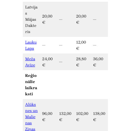
Latvija
s
20,00
20,00
Mājas
—
—
€
€
Dakte
ris
Lauku
12,00
—
—
—
Lapa
€
Meža
24,00
28,80
36,00
—
Avīze
€
€
€
Reģio
nālie
laikra
ksti
Alūks
nes un
96,00
132,00
102,00
138,00
Malie
€
€
€
€
nas
Ziņas