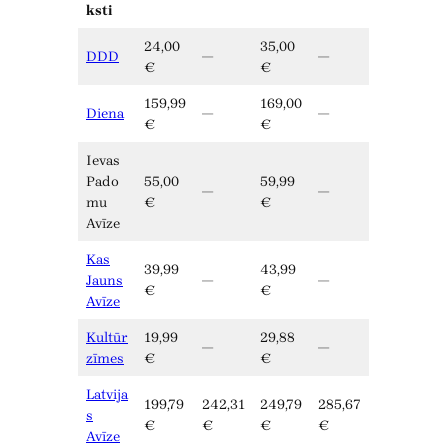
ksti
24,00
35,00
DDD
—
—
€
€
159,99
169,00
Diena
—
—
€
€
Ievas
Pado
55,00
59,99
—
—
mu
€
€
Avīze
Kas
39,99
43,99
Jauns
—
—
€
€
Avīze
Kultūr
19,99
29,88
—
—
zīmes
€
€
Latvija
199,79
242,31
249,79
285,67
s
€
€
€
€
Avīze