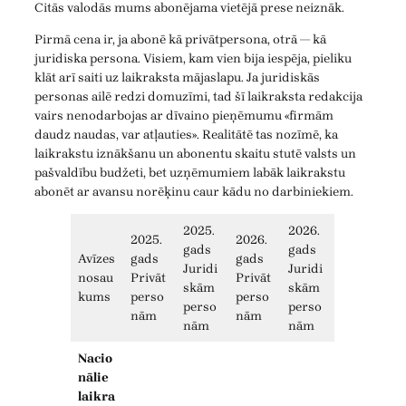
Citās valodās mums abonējama vietējā prese neiznāk.
Pirmā cena ir, ja abonē kā privātpersona, otrā — kā
juridiska persona. Visiem, kam vien bija iespēja, pieliku
klāt arī saiti uz laikraksta mājaslapu. Ja juridiskās
personas ailē redzi domuzīmi, tad šī laikraksta redakcija
vairs nenodarbojas ar dīvaino pieņēmumu «firmām
daudz naudas, var atļauties». Realitātē tas nozīmē, ka
laikrakstu iznākšanu un abonentu skaitu stutē valsts un
pašvaldību budžeti, bet uzņēmumiem labāk laikrakstu
abonēt ar avansu norēķinu caur kādu no darbiniekiem.
2025.
2026.
2025.
2026.
gads
gads
Avīzes
gads
gads
Juridi
Juridi
nosau
Privāt
Privāt
skām
skām
kums
perso
perso
perso
perso
nām
nām
nām
nām
Nacio
nālie
laikra