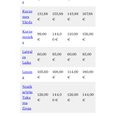
s
Kurze
131,88
155,88
143,88
167,88
mes
€
€
€
€
Vārds
Kurze
99,00
144,0
110,00
156,00
mniek
€
0 €
€
€
s
Latgal
60,00
85,00
60,00
85,00
es
€
€
€
€
Laiks
Liesm
105,60
168,00
114,00
180,00
a
€
€
€
€
Neatk
arīgās
126,00
144,0
126,00
144,00
Tuku
€
0 €
€
€
ma
Ziņas