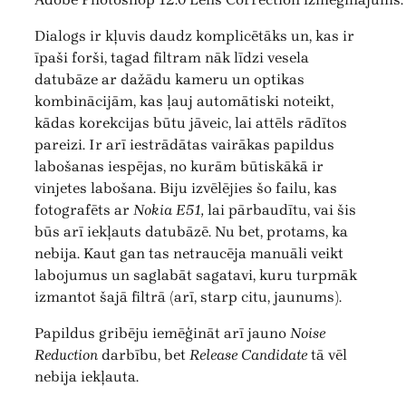
Dialogs ir kļuvis daudz komplicētāks un, kas ir
īpaši forši, tagad filtram nāk līdzi vesela
datubāze ar dažādu kameru un optikas
kombinācijām, kas ļauj automātiski noteikt,
kādas korekcijas būtu jāveic, lai attēls rādītos
pareizi. Ir arī iestrādātas vairākas papildus
labošanas iespējas, no kurām būtiskākā ir
vinjetes labošana. Biju izvēlējies šo failu, kas
fotografēts ar
Nokia E51,
lai pārbaudītu, vai šis
būs arī iekļauts datubāzē. Nu bet, protams, ka
nebija. Kaut gan tas netraucēja manuāli veikt
labojumus un saglabāt sagatavi, kuru turpmāk
izmantot šajā filtrā (arī, starp citu, jaunums).
Papildus gribēju iemēģināt arī jauno
Noise
Reduction
darbību, bet
Release Candidate
tā vēl
nebija iekļauta.