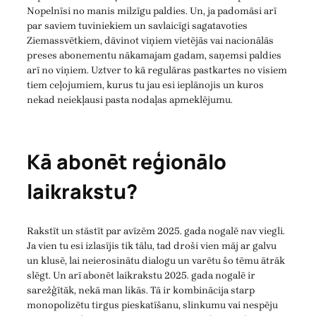
Nopelnīsi no manis milzīgu paldies. Un, ja padomāsi arī
par saviem tuviniekiem un savlaicīgi sagatavoties
Ziemassvētkiem, dāvinot viņiem vietējās vai nacionālās
preses abonementu nākamajam gadam, saņemsi paldies
arī no viņiem. Uztver to kā regulāras pastkartes no visiem
tiem ceļojumiem, kurus tu jau esi ieplānojis un kuros
nekad neiekļausi pasta nodaļas apmeklējumu.
Kā abonēt reģionālo
laikrakstu?
Rakstīt un stāstīt par avīzēm 2025. gada nogalē nav viegli.
Ja vien tu esi izlasījis tik tālu, tad droši vien māj ar galvu
un klusē, lai neierosinātu dialogu un varētu šo tēmu ātrāk
slēgt. Un arī abonēt laikrakstu 2025. gada nogalē ir
sarežģītāk, nekā man likās. Tā ir kombinācija starp
monopolizētu tirgus pieskatīšanu, slinkumu vai nespēju