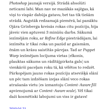
Photoshop
jaunajā versijā. Strādā absolūti
neticami labi. Man nav ne mazākās sajēgas, kā
viņi to vispār dabūja gatavu, bet tas tik tiešām
strādā. Augstāk redzamajā piemērā, lai panāktu
Ojāra Grīnberga kreisās rokas citu pozīciju, bija
jāveic vien aptuveni 3 minūšu darbs. Sākumā
iezīmējām roku, ar
Refine Edge
piestrādājam, lai
iezīmēta ir tikai roka un pazūd ar gaismām,
ēnām un krāsu saistītās pārejas. Tad ar
Puppet
Warp
iezīmējam locījuma vietas (elkonis,
plauktas sākums un rādītājpirksta gals) un
vienkārši paceļam roku tā, kā vēlētos to redzēt.
Pārkopējam jauno rokas pozīciju atsevišķā slānī
un pēc tam izdzēšam izejas slānī veco rokas
atrašanās vietu (es izmantoju
Content–Aware fill
apvienojumā ar
Content–Aware scale
). Vēl tikai
daži kosmētiski labojumi un viss ir gatavs!
2010.04.21.