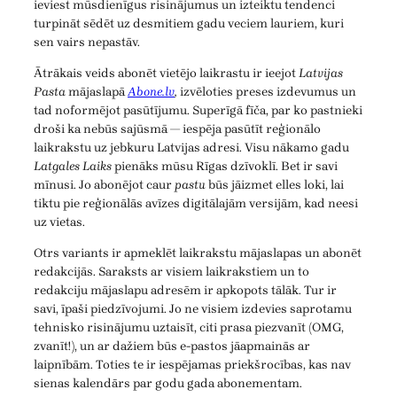
ieviest mūsdienīgus risinājumus un izteiktu tendenci
turpināt sēdēt uz desmitiem gadu veciem lauriem, kuri
sen vairs nepastāv.
Ātrākais veids abonēt vietējo laikrastu ir ieejot
Latvijas
Pasta
mājaslapā
Abone.lv
,
izvēloties preses izdevumus un
tad noformējot pasūtījumu. Superīgā fīča, par ko pastnieki
droši ka nebūs sajūsmā — iespēja pasūtīt reģionālo
laikrakstu uz jebkuru Latvijas adresi. Visu nākamo gadu
Latgales Laiks
pienāks mūsu Rīgas dzīvoklī. Bet ir savi
mīnusi. Jo abonējot caur
pastu
būs jāizmet elles loki, lai
tiktu pie reģionālās avīzes digitālajām versijām, kad neesi
uz vietas.
Otrs variants ir apmeklēt laikrakstu mājaslapas un abonēt
redakcijās. Saraksts ar visiem laikrakstiem un to
redakciju mājaslapu adresēm ir apkopots tālāk. Tur ir
savi, īpaši piedzīvojumi. Jo ne visiem izdevies saprotamu
tehnisko risinājumu uztaisīt, citi prasa piezvanīt (OMG,
zvanīt!), un ar dažiem būs e-pastos jāapmainās ar
laipnībām. Toties te ir iespējamas priekšrocības, kas nav
sienas kalendārs par godu gada abonementam.