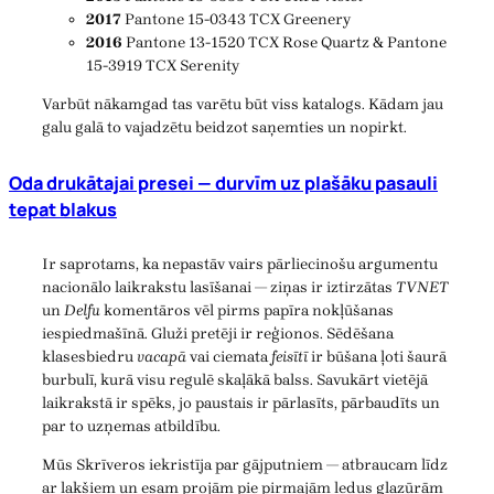
2017
Pantone 15-0343 TCX Greenery
2016
Pantone 13-1520 TCX Rose Quartz & Pantone
15-3919 TCX Serenity
Varbūt nākamgad tas varētu būt viss katalogs. Kādam jau
galu galā to vajadzētu beidzot saņemties un nopirkt.
Oda drukātajai presei — durvīm uz plašāku pasauli
tepat blakus
Ir saprotams, ka nepastāv vairs pārliecinošu argumentu
nacionālo laikrakstu lasīšanai — ziņas ir iztirzātas
TVNET
un
Delfu
komentāros vēl pirms papīra nokļūšanas
iespiedmašīnā. Gluži pretēji ir reģionos. Sēdēšana
klasesbiedru
vacapā
vai ciemata
feisītī
ir būšana ļoti šaurā
burbulī, kurā visu regulē skaļākā balss. Savukārt vietējā
laikrakstā ir spēks, jo paustais ir pārlasīts, pārbaudīts un
par to uzņemas atbildību.
Mūs Skrīveros iekristīja par gājputniem — atbraucam līdz
ar lakšiem un esam projām pie pirmajām ledus glazūrām