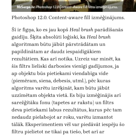
Photoshop 12.0. Content-aware fill izmēģinājums.
Šī ir figņa, ko es jau kopš
Heal brush
parādīšanās
gaidīju. Šķita absolūti loģiski, ka
Heal brush
algoritmam būtu jābūt pārstrādātam un
papildinātam ar daudz iespaidīgākiem
rezultātiem. Kas arī notika. Uzreiz var minēt, ka
šis filtrs lieliski darbosies vienīgi gadījumos, ja
ap objektu būs pietiekami viendabīga vide
(piemēram, siena, debesis, utml.), pēc kuras
algoritms varētu izrēķināt, kam būtu jābūt
uzzīmētam objekta vietā. Es biju izmēģinājis arī
sarežģītāku fonu (tapetes ar rakstu) un filtrs
deva pietiekami labus rezultātus, kurus pēc tam
nedaudz pielabojot ar roku, varētu izmantot
tālāk. Eksperimentiem vēl var piedāvāt iespēju šo
filtru pielietot ne tikai pa tiešo, bet arī ar