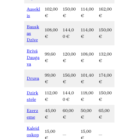
Ausekl
102,00
150,00
114,00
162,00
is
€
€
€
€
Bausk
108,00
144,0
114,00
150,00
as
€
0 €
€
€
Dzīve
Brīvā
99,60
120,00
108,00
132,00
Dauga
€
€
€
€
va
99,00
156,00
101,40
174,00
Druva
€
€
€
€
Dzirk
112,00
144,0
118,00
150,00
stele
€
0 €
€
€
Ezerz
45,00
60,00
50,00
65,00
eme
€
€
€
€
Kaleid
15,00
15,00
oskop
—
—
€
€