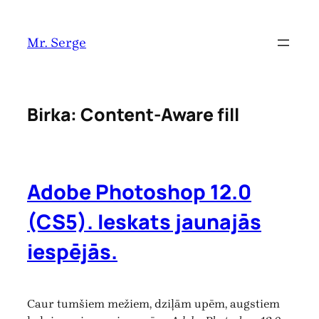
Pāriet
uz
Mr. Serge
saturu
Birka:
Content-Aware fill
Adobe Photoshop 12.0
(CS5). Ieskats jaunajās
iespējās.
Caur tumšiem mežiem, dziļām upēm, augstiem