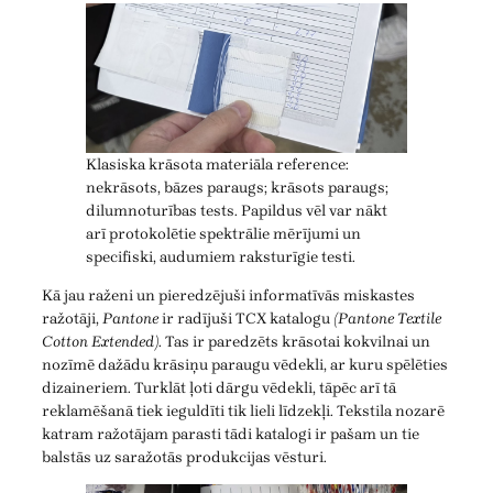
Klasiska krāsota materiāla reference:
nekrāsots, bāzes paraugs; krāsots paraugs;
dilumnoturības tests. Papildus vēl var nākt
arī protokolētie spektrālie mērījumi un
specifiski, audumiem raksturīgie testi.
Kā jau raženi un pieredzējuši informatīvās miskastes
ražotāji,
Pantone
ir radījuši TCX katalogu
(Pantone Textile
Cotton Extended)
. Tas ir paredzēts krāsotai kokvilnai un
nozīmē dažādu krāsiņu paraugu vēdekli, ar kuru spēlēties
dizaineriem. Turklāt ļoti dārgu vēdekli, tāpēc arī tā
reklamēšanā tiek ieguldīti tik lieli līdzekļi. Tekstila nozarē
katram ražotājam parasti tādi katalogi ir pašam un tie
balstās uz saražotās produkcijas vēsturi.