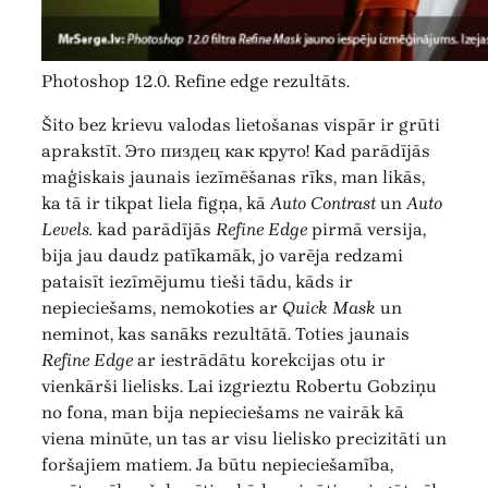
Photoshop 12.0. Refine edge rezultāts.
Šito bez krievu valodas lietošanas vispār ir grūti
aprakstīt. Это пиздец как круто! Kad parādījās
maģiskais jaunais iezīmēšanas rīks, man likās,
ka tā ir tikpat liela figņa, kā
Auto Contrast
un
Auto
Levels.
kad parādījās
Refine Edge
pirmā versija,
bija jau daudz patīkamāk, jo varēja redzami
pataisīt iezīmējumu tieši tādu, kāds ir
nepieciešams, nemokoties ar
Quick Mask
un
neminot, kas sanāks rezultātā. Toties jaunais
Refine Edge
ar iestrādātu korekcijas otu ir
vienkārši lielisks. Lai izgrieztu Robertu Gobziņu
no fona, man bija nepieciešams ne vairāk kā
viena minūte, un tas ar visu lielisko precizitāti un
foršajiem matiem. Ja būtu nepieciešamība,