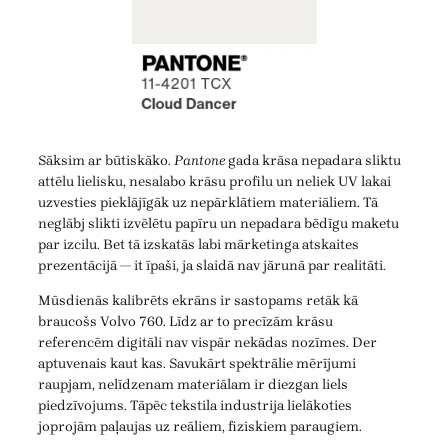
Sāksim ar būtiskāko.
Pantone
gada krāsa nepadara sliktu
attēlu lielisku, nesalabo krāsu profilu un neliek UV lakai
uzvesties pieklājīgāk uz nepārklātiem materiāliem. Tā
neglābj slikti izvēlētu papīru un nepadara bēdīgu maketu
par izcilu. Bet tā izskatās labi mārketinga atskaites
prezentācijā — it īpaši, ja slaidā nav jārunā par realitāti.
Mūsdienās kalibrēts ekrāns ir sastopams retāk kā
braucošs Volvo 760. Līdz ar to precīzām krāsu
referencēm digitāli nav vispār nekādas nozīmes. Der
aptuvenais kaut kas. Savukārt spektrālie mērījumi
raupjam, nelīdzenam materiālam ir diezgan liels
piedzīvojums. Tāpēc tekstila industrija lielākoties
joprojām paļaujas uz reāliem, fiziskiem paraugiem.