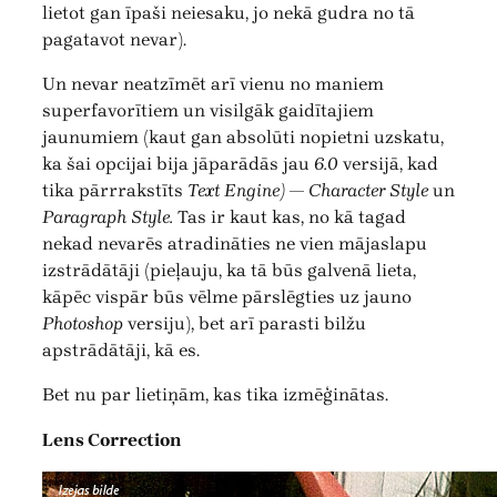
lietot gan īpaši neiesaku, jo nekā gudra no tā
pagatavot nevar).
Un nevar neatzīmēt arī vienu no maniem
superfavorītiem un visilgāk gaidītajiem
jaunumiem (kaut gan absolūti nopietni uzskatu,
ka šai opcijai bija jāparādās jau
6.0
versijā, kad
tika pārrrakstīts
Text Engine)
—
Character Style
un
Paragraph Style.
Tas ir kaut kas, no kā tagad
nekad nevarēs atradināties ne vien mājaslapu
izstrādātāji (pieļauju, ka tā būs galvenā lieta,
kāpēc vispār būs vēlme pārslēgties uz jauno
Photoshop
versiju), bet arī parasti bilžu
apstrādātāji, kā es.
Bet nu par lietiņām, kas tika izmēģinātas.
Lens Correction