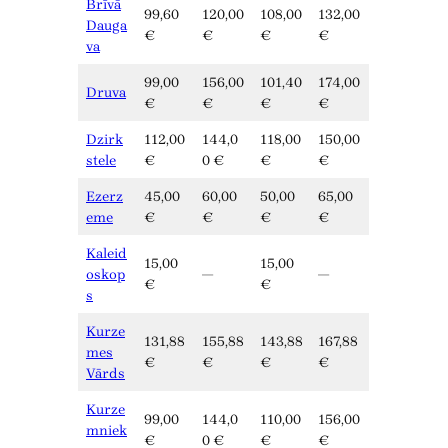
Brīvā
99,60
120,00
108,00
132,00
Dauga
€
€
€
€
va
99,00
156,00
101,40
174,00
Druva
€
€
€
€
Dzirk
112,00
144,0
118,00
150,00
stele
€
0 €
€
€
Ezerz
45,00
60,00
50,00
65,00
eme
€
€
€
€
Kaleid
15,00
15,00
oskop
—
—
€
€
s
Kurze
131,88
155,88
143,88
167,88
mes
€
€
€
€
Vārds
Kurze
99,00
144,0
110,00
156,00
mniek
€
0 €
€
€