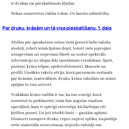
ir drukas vai pārskatīšanās kļūdas.
Nekas neaizvietos čaklas rokas. Un lasošu sabiedrību.
Par druku, krāsām un tā visa pieskatīšanu. 1. daļa
Attēlus pēc aprakstiem mūsu vietā ģenerē lielie valodu
modeļi, roboti iemācījušies dejot, tomēr mēs joprojām
nesaprotam un neprotam fiksēt un nodot spektrālo
informāciju no idejas līdz taustāmam rezultātam. Spoti,
pantoņi
, krāsu telpas, spektrofotometri, Mansels un
profili. Uzsākšu rakstu sēriju, kurā parunāsim nedaudz
par krāsām, materiāliem, druku, krāsu valodām un mūsu
spējām to visu uztvert.
Trakākais krāsu vadībā ir tas, ka nav svarīgi, kurā
nometnē tu pieklauvēsi, visās būs augstas raudzes
speciālisti, kam ir spēcīgi stereotipi, kā darbojas citi
ķēdītes posmi. Un ļoti izteikti bieži — gaužām aplami.
Dizaineri nesaprot druku, repro neprot optiku, iespiedējs
netic materiālu novecošanai, izejvielu ražotāji nav