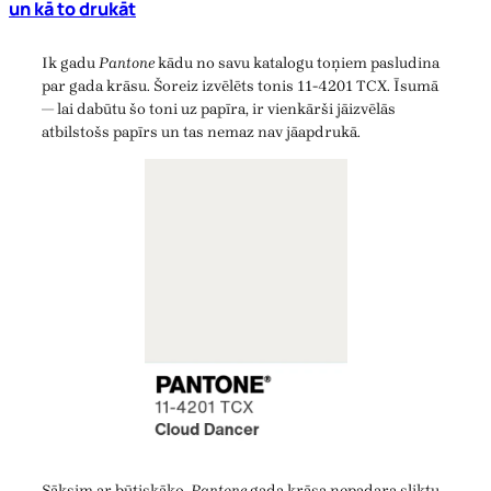
un kā to drukāt
Ik gadu
Pantone
kādu no savu katalogu toņiem pasludina
par gada krāsu. Šoreiz izvēlēts tonis 11-4201 TCX. Īsumā
— lai dabūtu šo toni uz papīra, ir vienkārši jāizvēlās
atbilstošs papīrs un tas nemaz nav jāapdrukā.
Sāksim ar būtiskāko.
Pantone
gada krāsa nepadara sliktu