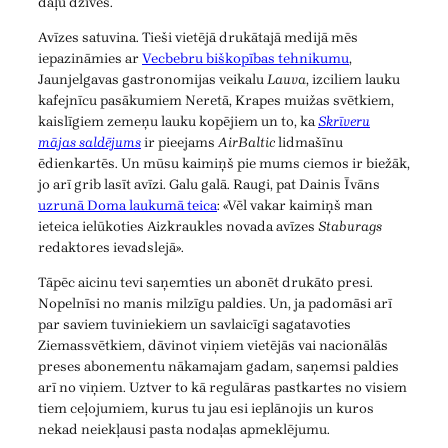
daļu dzīves.
Avīzes satuvina. Tieši vietējā drukātajā medijā mēs
iepazināmies ar
Vecbebru biškopības tehnikumu
,
Jaunjelgavas gastronomijas veikalu
Lauva
, izciliem lauku
kafejnīcu pasākumiem Neretā, Krapes muižas svētkiem,
kaislīgiem zemeņu lauku kopējiem un to, ka
Skrīveru
mājas saldējums
ir pieejams
AirBaltic
lidmašīnu
ēdienkartēs. Un mūsu kaimiņš pie mums ciemos ir biežāk,
jo arī grib lasīt avīzi. Galu galā. Raugi, pat Dainis Īvāns
uzrunā Doma laukumā teica
: «Vēl vakar kaimiņš man
ieteica ielūkoties Aizkraukles novada avīzes
Staburags
redaktores ievadslejā».
Tāpēc aicinu tevi saņemties un abonēt drukāto presi.
Nopelnīsi no manis milzīgu paldies. Un, ja padomāsi arī
par saviem tuviniekiem un savlaicīgi sagatavoties
Ziemassvētkiem, dāvinot viņiem vietējās vai nacionālās
preses abonementu nākamajam gadam, saņemsi paldies
arī no viņiem. Uztver to kā regulāras pastkartes no visiem
tiem ceļojumiem, kurus tu jau esi ieplānojis un kuros
nekad neiekļausi pasta nodaļas apmeklējumu.