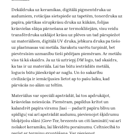
Dekāldruka uz keramikas, digitālā pigmentdruka uz
audumiem, rotācijas sietspiede uz tapetēm, tonerdruka uz
papīra, pārtikas sīrupkrāsu druka uz kūkām, folijas
krāsvielas slāņa pārnešana ar termoklišejām, visu veidu
transfērdruka uzklājot krāsu uz plēves un tad pārspiežot
uz materiāliem, digitālā UV druka, jebkura druka pa tiešo
uz plastmasas vai metāla. Sarakstu varētu turpināt, bet
pievērsīsim uzmanību tieši pēdējam piemēram. Ar metālu
viss tā kā skaidrs. Ja uz tā uztriepj
DM
logo, tad skaidrs,
ka tas ir uz materiāla. Lai tas būtu iestrādāts metālā,
logucis būtu jāieskrāpē ar naglu. Un šo sakarību
civilizācija ir iemācījusies lietot ap to pašu laiku, kad
pārvācās no alām uz teltīm.
Materiālus var speciāli apstrādāt, lai tos apdrukājot,
krāsvielas neiesūcās. Piemēram, papildus krītot un
kalandrēt papīra virsmu (lasi — padarīt papīru blīvu un
spīdīgu) vai arī apstrādāt audumu, pievienojot šķidrumu
bloķējošu slāni (
Gore-Tex
, brezents un citi lamināti) vai arī
nolakot keramiku, lai likvidētu porainumu. Celtniecībā to
pazīst ar terminu gruntēšana. Var pievienot