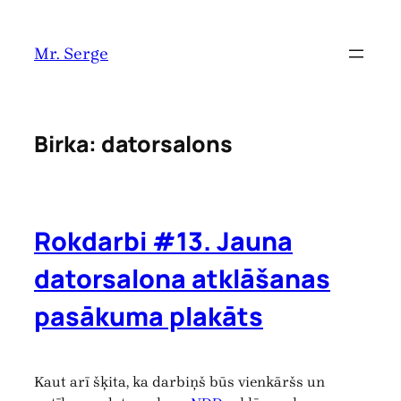
Pāriet
uz
Mr. Serge
saturu
Birka:
datorsalons
Rokdarbi #13. Jauna
datorsalona atklāšanas
pasākuma plakāts
Kaut arī šķita, ka darbiņš būs vienkāršs un