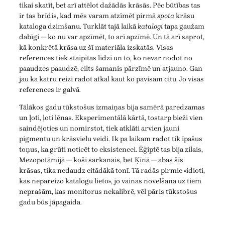
tikai skatīt, bet arī attēlot dažādās krāsās. Pēc būtības tas
ir tas brīdis, kad mēs varam atzīmēt pirmā
spota
krāsu
kataloga dzimšanu. Turklāt tajā laikā
katalogi
tapa gaužam
dabīgi — ko nu var apzīmēt, to arī apzīmē. Un tā arī saprot,
kā konkrētā krāsa uz šī materiāla izskatās. Visas
references tiek staipītas līdzi un to, ko nevar nodot no
paaudzes paaudzē, cilts šamanis pārzīmē un atjauno. Gan
jau ka katru reizi radot atkal kaut ko pavisam citu. Jo visas
references ir galvā.
Tālākos gadu tūkstošus izmaiņas bija samērā paredzamas
un ļoti, ļoti lēnas. Eksperimentālā kārtā, tostarp bieži vien
saindējoties un nomirstot, tiek atklāti arvien jauni
pigmentu un krāsvielu veidi. Ik pa laikam radot tik īpašus
toņus, ka grūti noticēt to eksistencei. Ēģiptē tas bija zilais,
Mezopotāmijā — koši sarkanais, bet Ķīnā — abas šīs
krāsas, tika nedaudz citādākā tonī. Tā radās pirmie «idioti,
kas nepareizo katalogu lieto», jo vainas novelšana uz tiem
neprašām, kas monitorus nekalibrē, vēl pāris tūkstošus
gadu būs jāpagaida.