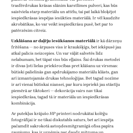
trasfērdrukas krāsas slānim karstlīmes pulveri, kas būs
saistviela starp materiālu un attēlu, tai pat laikā bloķējot
iespiedkrāsas iespējas iesūkties materiālā. Ir vēl kaudzīte
akrobātikas, ko var veikt iespiedkrāsu pusē, bet par to
patērzēsim citreiz.
Uzklāšana ar daļēju iesūkšanos materiālā
ir kā dārzeņu
fritēšana — no ārpuses viss ir kraukšķīgs, bet iekšpusē jau
atkal palicis neizcepies. Un var vāļāt salvetēs līdz
nelabumam, bet tāpat viss būs eļļains. Šai drukas metodei
ir divas ļoti lielas priekšrocības pret klāšanu uz virsmas:
būtiski palielinās gan apdrukājamo materiālu klāsts, gan
arī izmantojamās drukas tehnoloģijas. Bet tagad nozīme
ir arī vienai būtiskai niansei, par kuru iepriekš jau stāstīju
piemērā ar tiktokeri — dekorācija vairs nav tikai
iespiedkrāsa, tagad tā ir materiāla un iespiedkrāsas
kombinācija.
Ar putekļus krājušo
HP
printeri nodrukātai kolēģu
fotogrāfijai ir ne tikai diskutabls saturs, bet arī iespēja
pačamdīt sakrokotā astoņdesmitgramīgā ofisa papīra
raupjumu, kas ir uzņēmis par daudz mitruma un