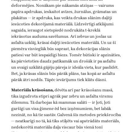
deformējies. Nonākam pie nākamās atziņas — vairums
papīra apdrukas, ieskaitot avīzes, žurnālus, grāmatas un
plakātus — ir apdruka, kas veikta drukas slānim daļēji
iesūcoties dekorējamā materiālā. Līdzvērtīgi atklājumi
sagaida, ieraugot sietspiedē nodrukāta t-kreklā
iekrāsotus auduma savēlumus. Arī
zebras
un joslas uz
asfalta uzklāj, krāsai daļēji iesūcoties materiālā. Un uz šī
piemēra visvieglāk būs saprast, ka dekorācijas slānis
patiesi var būt iespaidīgi biezs. Tomēr būtiski ir apzināties,
ka pārvietoties daudz patīkamāk un drošāk ir pa asfaltu
un svaigi uzklātā gājēju pāreja ir ideāla vieta, kur paslīdēt.
Bet, ja krāsas slānis būs pārāk plāns, tas kopā ar asfaltu
pārāk ātri nodils. Tāpēc ievārījums tiek klāts dāsni.
Materiāla krāsošana,
dēvēta arī par krāsošanu masā,
tika izgudrota stipri agrāk par
zebru
un asfalta virsmu
dilemmu. Tā darbojas kā mammas salāti — ir ļoti, ļoti
garšīgi un visa ģimene ēd bez izņēmumiem, bet labāk
nezināt, no kā tie sastāv. Galvenā šīs metodes priekšrocība
— neatkarīgi no tā, kā tiks stiķēts vai apstrādāts materiāls,
nedekorētā materiāla daļa viscaur būs vienā tonī