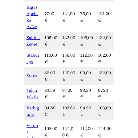
Rīgas
Apriņ
77,00
121,00
75,00
121,00
ķa
€
€
€
€
Avīze
Saldus
105,00
132,00
105,00
132,00
Zeme
€
€
€
€
Stabur
110,00
156,00
112,00
162,00
ags
€
€
€
€
86,00
120,00
90,00
132,00
Stars
€
€
€
€
Talsu
83,59
97,20
83,59
97,20
Vēstis
€
€
€
€
Vadug
94,89
103,60
94,89
103,60
uns
€
€
€
€
Venta
108,00
144,0
112,00
144,00
s
€
0 €
€
€