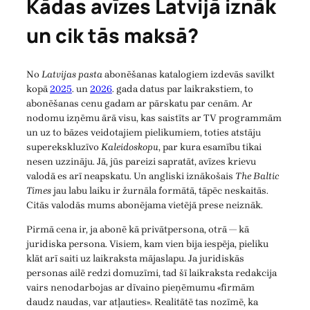
Kādas avīzes Latvijā iznāk
un cik tās maksā?
No
Latvijas pasta
abonēšanas katalogiem izdevās savilkt
kopā
2025
. un
2026
. gada datus par laikrakstiem, to
abonēšanas cenu gadam ar pārskatu par cenām. Ar
nodomu izņēmu ārā visu, kas saistīts ar TV programmām
un uz to bāzes veidotajiem pielikumiem, toties atstāju
superekskluzīvo
Kaleidoskopu
, par kura esamību tikai
nesen uzzināju. Jā, jūs pareizi sapratāt, avīzes krievu
valodā es arī neapskatu. Un angliski iznākošais
The Baltic
Times
jau labu laiku ir žurnāla formātā, tāpēc neskaitās.
Citās valodās mums abonējama vietējā prese neiznāk.
Pirmā cena ir, ja abonē kā privātpersona, otrā — kā
juridiska persona. Visiem, kam vien bija iespēja, pieliku
klāt arī saiti uz laikraksta mājaslapu. Ja juridiskās
personas ailē redzi domuzīmi, tad šī laikraksta redakcija
vairs nenodarbojas ar dīvaino pieņēmumu «firmām
daudz naudas, var atļauties». Realitātē tas nozīmē, ka