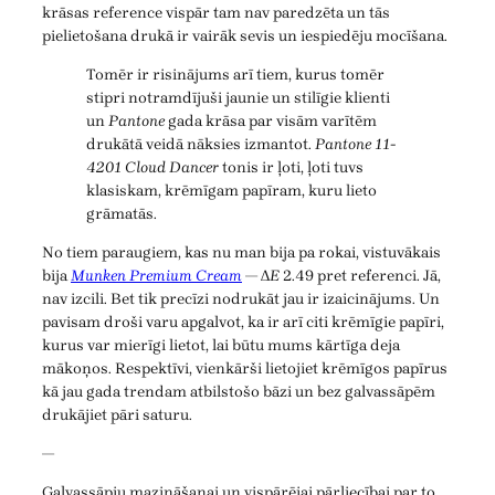
krāsas reference vispār tam nav paredzēta un tās
pielietošana drukā ir vairāk sevis un iespiedēju mocīšana.
Tomēr ir risinājums arī tiem, kurus tomēr
stipri notramdījuši jaunie un stilīgie klienti
un
Pantone
gada krāsa par visām varītēm
drukātā veidā nāksies izmantot.
Pantone 11-
4201 Cloud Dancer
tonis ir ļoti, ļoti tuvs
klasiskam, krēmīgam papīram, kuru lieto
grāmatās.
No tiem paraugiem, kas nu man bija pa rokai, vistuvākais
bija
Munken Premium Cream
— Δ
E
2.49 pret referenci. Jā,
nav izcili. Bet tik precīzi nodrukāt jau ir izaicinājums. Un
pavisam droši varu apgalvot, ka ir arī citi krēmīgie papīri,
kurus var mierīgi lietot, lai būtu mums kārtīga deja
mākoņos. Respektīvi, vienkārši lietojiet krēmīgos papīrus
kā jau gada trendam atbilstošo bāzi un bez galvassāpēm
drukājiet pāri saturu.
—
Galvassāpju mazināšanai un vispārējai pārliecībai par to,