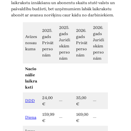
laikrakstu iznākšanu un abonentu skaitu stutē valsts un
pašvaldību budžeti, bet uzņēmumiem labāk laikrakstu
abonēt ar avansu norēķinu caur kādu no darbiniekiem.
2025.
2026.
2025.
2026.
gads
gads
Avīzes
gads
gads
Juridi
Juridi
nosau
Privāt
Privāt
skām
skām
kums
perso
perso
perso
perso
nām
nām
nām
nām
Nacio
nālie
laikra
ksti
24,00
35,00
DDD
—
—
€
€
159,99
169,00
Diena
—
—
€
€