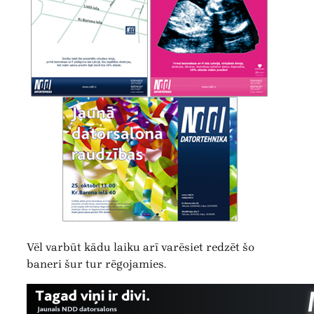
Vēl varbūt kādu laiku arī varēsiet redzēt šo
baneri šur tur rēgojamies.