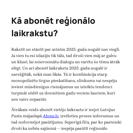
Kā abonēt reģionālo
laikrakstu?
Rakstīt un stāstīt par avīzēm 2025. gada nogalē nav viegli.
Ja vien tu esi izlasījis tik tālu, tad droši vien māj ar galvu
un klusē, lai neierosinātu dialogu un varētu šo tēmu ātrāk
slēgt. Un arī abonēt laikrakstu 2025. gada nogalē ir
sarežģītāk, nekā man likās. Tā ir kombinācija starp
monopolizētu tirgus pieskatīšanu, slinkumu vai nespēju
ieviest mūsdienīgus risinājumus un izteiktu tendenci
turpināt sēdēt uz desmitiem gadu veciem lauriem, kuri
sen vairs nepastāv.
Ātrākais veids abonēt vietējo laikrastu ir ieejot
Latvijas
Pasta
mājaslapā
Abone.lv
,
izvēloties preses izdevumus un
tad noformējot pasūtījumu. Superīgā fīča, par ko pastnieki
droši ka nebūs sajūsmā — iespēja pasūtīt reģionālo