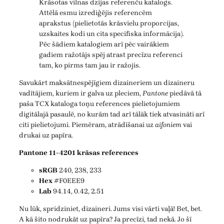
Krāsotas vilnas dzijas referenču katalogs.
Attēlā esmu izrediģējis referencēm
aprakstus (pielietotās krāsvielu proporcijas,
uzskaites kodi un cita specifiska informācija).
Pēc šādiem katalogiem arī pēc vairākiem
gadiem ražotājs spēj atrast precīzu referenci
tam, ko pirms tam jau ir ražojis.
Savukārt maksātnespējīgiem dizaineriem un dizaineru
vadītājiem, kuriem ir galva uz pleciem,
Pantone
piedāvā tā
paša TCX kataloga toņu references pielietojumiem
digitālajā pasaulē, no kurām tad arī tālāk tiek atvasināti arī
citi pielietojumi. Piemēram, atrādīšanai uz
aifoniem
vai
drukai uz papīra.
Pantone 11-4201 krāsas references
sRGB
240, 238, 233
Hex
#F0EEE9
Lab
94.14, 0.42, 2.51
Nu lūk, spridziniet, dizaineri. Jums visi vārti vaļā! Bet, bet.
A kā šito nodrukāt uz papīra? Ja precīzi, tad nekā. Jo šī