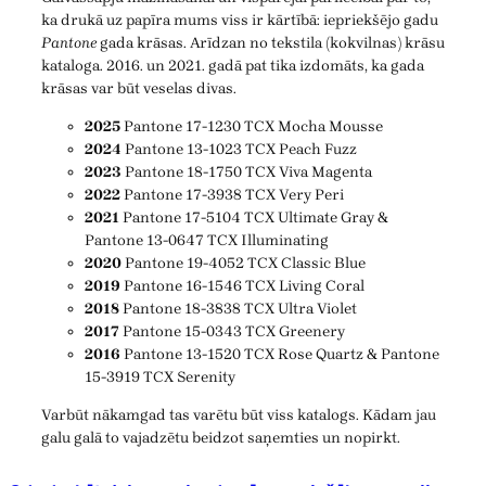
ka drukā uz papīra mums viss ir kārtībā: iepriekšējo gadu
Pantone
gada krāsas. Arīdzan no tekstila (kokvilnas) krāsu
kataloga. 2016. un 2021. gadā pat tika izdomāts, ka gada
krāsas var būt veselas divas.
2025
Pantone 17-1230 TCX Mocha Mousse
2024
Pantone 13-1023 TCX Peach Fuzz
2023
Pantone 18-1750 TCX Viva Magenta
2022
Pantone 17-3938 TCX Very Peri
2021
Pantone 17-5104 TCX Ultimate Gray &
Pantone 13-0647 TCX Illuminating
2020
Pantone 19-4052 TCX Classic Blue
2019
Pantone 16-1546 TCX Living Coral
2018
Pantone 18-3838 TCX Ultra Violet
2017
Pantone 15-0343 TCX Greenery
2016
Pantone 13-1520 TCX Rose Quartz & Pantone
15-3919 TCX Serenity
Varbūt nākamgad tas varētu būt viss katalogs. Kādam jau
galu galā to vajadzētu beidzot saņemties un nopirkt.