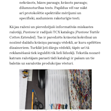
nekrāsots, bāzes paraugs; krāsots paraugs;
dilumnoturības tests. Papildus vēl var nākt
arī protokolētie spektrālie mērījumi un
specifiski, audumiem raksturīgie testi.
Kā jau raženi un pieredzējuši informatīvās miskastes
ražotāji,
Pantone
ir radījuši TCX katalogu
(Pantone Textile
Cotton Extended)
. Tas ir paredzēts krāsotai kokvilnai un
nozīmē dažādu krāsiņu paraugu vēdekli, ar kuru spēlēties
dizaineriem. Turklāt ļoti dārgu vēdekli, tāpēc arī tā
reklamēšanā tiek ieguldīti tik lieli līdzekļi. Tekstila nozarē
katram ražotājam parasti tādi katalogi ir pašam un tie
balstās uz saražotās produkcijas vēsturi.