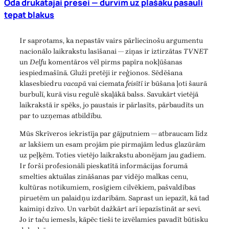
Oda drukātajai presei — durvīm uz plašāku pasauli
tepat blakus
Ir saprotams, ka nepastāv vairs pārliecinošu argumentu
nacionālo laikrakstu lasīšanai — ziņas ir iztirzātas
TVNET
un
Delfu
komentāros vēl pirms papīra nokļūšanas
iespiedmašīnā. Gluži pretēji ir reģionos. Sēdēšana
klasesbiedru
vacapā
vai ciemata
feisītī
ir būšana ļoti šaurā
burbulī, kurā visu regulē skaļākā balss. Savukārt vietējā
laikrakstā ir spēks, jo paustais ir pārlasīts, pārbaudīts un
par to uzņemas atbildību.
Mūs Skrīveros iekristīja par gājputniem — atbraucam līdz
ar lakšiem un esam projām pie pirmajām ledus glazūrām
uz peļķēm. Toties vietējo laikrakstu abonējam jau gadiem.
Ir forši profesionāli pieskatītā informācijas forumā
smelties aktuālas zināšanas par vidējo malkas cenu,
kultūras notikumiem, rosīgiem cilvēkiem, pašvaldības
piruetēm un palaidņu izdarībām. Saprast un iepazīt, kā tad
kaimiņi dzīvo. Un varbūt dažkārt arī iepazīstināt ar sevi.
Jo ir taču iemesls, kāpēc tieši te izvēlamies pavadīt būtisku