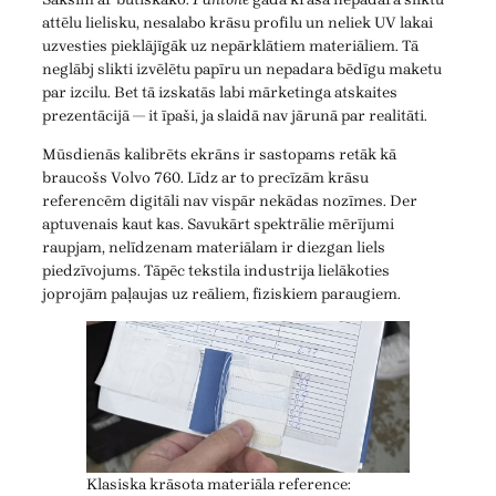
attēlu lielisku, nesalabo krāsu profilu un neliek UV lakai
uzvesties pieklājīgāk uz nepārklātiem materiāliem. Tā
neglābj slikti izvēlētu papīru un nepadara bēdīgu maketu
par izcilu. Bet tā izskatās labi mārketinga atskaites
prezentācijā — it īpaši, ja slaidā nav jārunā par realitāti.
Mūsdienās kalibrēts ekrāns ir sastopams retāk kā
braucošs Volvo 760. Līdz ar to precīzām krāsu
referencēm digitāli nav vispār nekādas nozīmes. Der
aptuvenais kaut kas. Savukārt spektrālie mērījumi
raupjam, nelīdzenam materiālam ir diezgan liels
piedzīvojums. Tāpēc tekstila industrija lielākoties
joprojām paļaujas uz reāliem, fiziskiem paraugiem.
Klasiska krāsota materiāla reference: