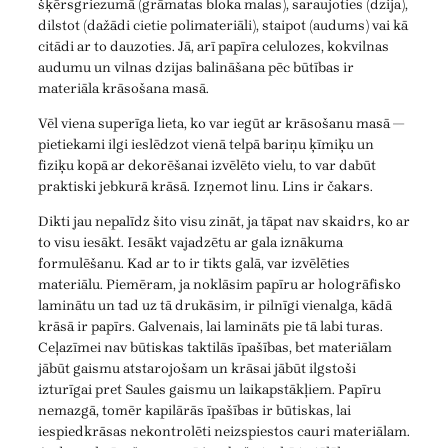
šķērsgriezumā (grāmatas bloka malas), saraujoties (dzija),
dilstot (dažādi cietie polimateriāli), staipot (audums) vai kā
citādi ar to dauzoties. Jā, arī papīra celulozes, kokvilnas
audumu un vilnas dzijas balināšana pēc būtības ir
materiāla krāsošana masā.
Vēl viena superīga lieta, ko var iegūt ar krāsošanu masā —
pietiekami ilgi ieslēdzot vienā telpā bariņu ķīmiķu un
fiziķu kopā ar dekorēšanai izvēlēto vielu, to var dabūt
praktiski jebkurā krāsā. Izņemot linu. Lins ir čakars.
Dikti jau nepalīdz šito visu zināt, ja tāpat nav skaidrs, ko ar
to visu iesākt. Iesākt vajadzētu ar gala iznākuma
formulēšanu. Kad ar to ir tikts galā, var izvēlēties
materiālu. Piemēram, ja noklāsim papīru ar hologrāfisko
laminātu un tad uz tā drukāsim, ir pilnīgi vienalga, kādā
krāsā ir papīrs. Galvenais, lai lamināts pie tā labi turas.
Ceļazīmei nav būtiskas taktilās īpašības, bet materiālam
jābūt gaismu atstarojošam un krāsai jābūt ilgstoši
izturīgai pret Saules gaismu un laikapstākļiem. Papīru
nemazgā, tomēr kapilārās īpašības ir būtiskas, lai
iespiedkrāsas nekontrolēti neizspiestos cauri materiālam.