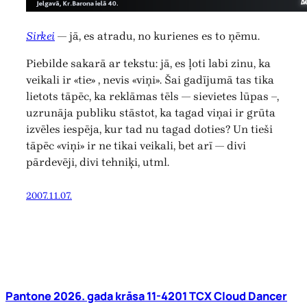
Sirkei
— jā, es atradu, no kurienes es to ņēmu.
Piebilde sakarā ar tekstu: jā, es ļoti labi zinu, ka
veikali ir «tie» , nevis «viņi». Šai gadījumā tas tika
lietots tāpēc, ka reklāmas tēls — sievietes lūpas –,
uzrunāja publiku stāstot, ka tagad viņai ir grūta
izvēles iespēja, kur tad nu tagad doties? Un tieši
tāpēc «viņi» ir ne tikai veikali, bet arī — divi
pārdevēji, divi tehniķi, utml.
2007.11.07.
Pantone 2026. gada krāsa 11-4201 TCX Cloud Dancer