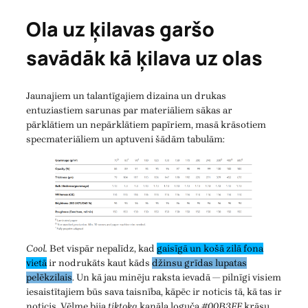
Ola uz ķilavas garšo
savādāk kā ķilava uz olas
Jaunajiem un talantīgajiem dizaina un drukas
entuziastiem sarunas par materiāliem sākas ar
pārklātiem un nepārklātiem papīriem, masā krāsotiem
specmateriāliem un aptuveni šādām tabulām:
Cool.
Bet vispār nepalīdz, kad
gaisīgā un košā zilā fona
vietā
ir nodrukāts kaut kāds
džinsu grīdas lupatas
pelēkzilais
. Un kā jau minēju raksta ievadā — pilnīgi visiem
iesaistītajiem būs sava taisnība, kāpēc ir noticis tā, kā tas ir
noticis. Vēlme bija
tiktoka
kanāla loguča
#00B3FF
krāsu