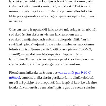
laikrakstu uz jebkuru Latvijas adresi. Visu nākamo gadu
Latgales Laiks
pienāks mūsu Rīgas dzīvoklī. Bet ir savi
mīnusi. Jo abonējot caur
pastu
būs jāizmet elles loki, lai
tiktu pie reģionālās avīzes digitālajām versijām, kad neesi
uz vietas.
Otrs variants ir apmeklēt laikrakstu mājaslapas un abonēt
redakcijās. Saraksts ar visiem laikrakstiem un to
redakciju mājaslapu adresēm ir apkopots tālāk. Tur ir
savi, īpaši piedzīvojumi. Jo ne visiem izdevies saprotamu
tehnisko risinājumu uztaisīt, citi prasa piezvanīt (OMG,
zvanīt!), un ar dažiem būs e-pastos jāapmainās ar
laipnībām. Toties te ir iespējamas priekšrocības, kas nav
sienas kalendārs par godu gada abonementam.
Piemēram, laikrakstu
Staburags
var abonēt par 9,90 €
mēnesī
, saņemot laikrakstu pastkastē, mobilajā telefonā
un vēl arī piekļuvi fotoreportāžām, iespējai kaut ko dīvainu
ierakstīt komentāros un izlasīt pāris gadus vecus rakstus.