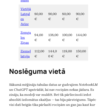
Balss
Vietējā
Latgal
80,00
90,00
80,00
90,00
es
€
€
€
€
Avīze
Zemga
94,00
138,00
100,00
144,00
les
€
€
€
€
Ziņas
Ziemeļ
112,00
144,0
118,00
150,00
latvija
€
0 €
€
€
Noslēguma vietā
Sākumā mēģināju tabulas datus ar gudrajiem
NotebookLM
un
ChatGPT
apstrādāt, lai nav rociņām nekas jādara. Es
zināju, ka modeļi var muldēt. Bet tik pārliecinoši iedot
absolūti izdomātus skaitļus — tas bija pārsteigums. Tāpēc
visi dati beigās tika pārlasīti rociņām un gan jau kaut kur