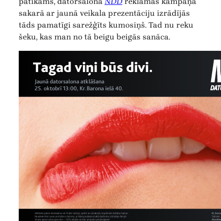
patīkams, datorsalona
NDD
reklāmas kampaņa
sakarā ar jaunā veikala prezentāciju izrādījās
tāds pamatīgi sarežģīts kumosiņš. Tad nu reku
šeku, kas man no tā beigu beigās sanāca.