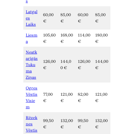
s
Latgal
60,00
85,00
60,00
85,00
es
€
€
€
€
Laiks
Liesm
105,60
168,00
114,00
180,00
a
€
€
€
€
Neatk
arīgās
126,00
144,0
126,00
144,00
Tuku
€
0 €
€
€
ma
Ziņas
Ogres
Vēstis
77,00
121,00
82,00
121,00
Visie
€
€
€
€
m
Rēzek
99,50
132,00
99,50
132,00
nes
€
€
€
€
Vēstis