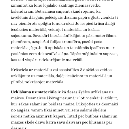
izmantot kā fonu lojālāko skatītāju Ziemassvētku
kalendāram. Bet sanāca saņemt skaidrojumu, ka
izvēlētais dārgais, pelēcīgais dizaina papīrs gluži vienkārši
nav piemērots spilgtu toņu drukai. Jo iespiedkrāsa daļēji
iesūksies materiālā, veidojot materiāla un krāsas
sajaukumu. Savukārt biezā slānī klājot to pāri materiālam,
piemēram, uzspiežot folijas transfēru, pazūd paša
materiāla jēga. Jo tā optiskās un taustāmās īpašības nu ir
paslēptas zem dekoratīvā slāņa. Tāpēc mēģināsim saprast,
kas tad vispār ir dekorējamie materiāli.
Krāsviela ar materiālu vai sasaistīties 3 dažādos veidos:
uzklājot to uz materiāla, daļēji iesūcinot to materiālā un
pilnībā nokrāsojot materiāla.
Uzklāšana uz materiāla
ir kā desas šķēles uzlikšana uz
maizes. Desmaizes šķērsgriezumā ir ļoti vienkārši atšķirt,
kur sākas salami un beidzas maize. Lūkojoties uz desmaizi
no augšas, varam tikai minēt, vai zem salami šķēlēm
šoreiz netika aizmirsti kaperi. Tātad pēc būtības salami un
maizes šķēle dzīvo katra savu dzīvi arī pēc kļūšanas par
desmaizi.