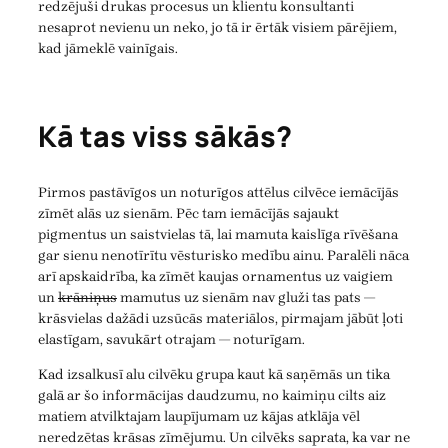
redzējuši drukas procesus un klientu konsultanti
nesaprot nevienu un neko, jo tā ir ērtāk visiem pārējiem,
kad jāmeklē vainīgais.
Kā tas viss sākās?
Pirmos pastāvīgos un noturīgos attēlus cilvēce iemācījās
zīmēt alās uz sienām. Pēc tam iemācījās sajaukt
pigmentus un saistvielas tā, lai mamuta kaislīga rīvēšana
gar sienu nenotīrītu vēsturisko medību ainu. Paralēli nāca
arī apskaidrība, ka zīmēt kaujas ornamentus uz vaigiem
un
krāniņus
mamutus uz sienām nav gluži tas pats —
krāsvielas dažādi uzsūcās materiālos, pirmajam jābūt ļoti
elastīgam, savukārt otrajam — noturīgam.
Kad izsalkusī alu cilvēku grupa kaut kā saņēmās un tika
galā ar šo informācijas daudzumu, no kaimiņu cilts aiz
matiem atvilktajam laupījumam uz kājas atklāja vēl
neredzētas krāsas zīmējumu. Un cilvēks saprata, ka var ne