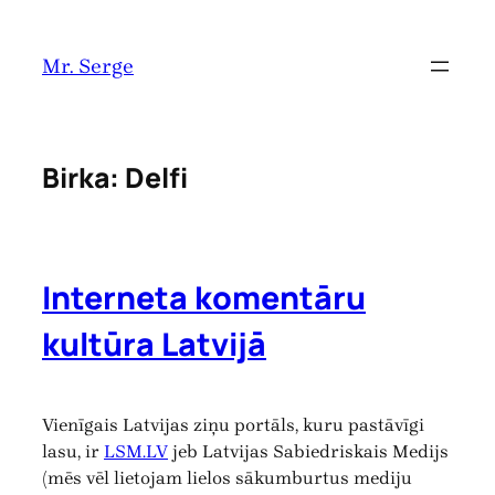
Pāriet
uz
Mr. Serge
saturu
Birka:
Delfi
Interneta komentāru
kultūra Latvijā
Vienīgais Latvijas ziņu portāls, kuru pastāvīgi
lasu, ir
LSM.LV
jeb Latvijas Sabiedriskais Medijs
(mēs vēl lietojam lielos sākumburtus mediju