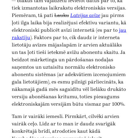
— blakus tam vajadzētu ievietot datus par to, kā
tiek izmantotas laikrakstu elektroniskās versijas.
Piemēram, tā pati
Lauku
Latvijas avīze
jau pirms
ļoti ilga laika bija realizējusi efektīvu variantu, kā
elektroniski publicēt avīzi internetā (es par to
jau
rakstīju
). Faktors par to, cik daudz ir interneta
lietotāju avīzes mājaslapām ir arvien aktuālāks
un tas ļoti tieši ietekmē avīžu abonentu skaitu. Ja
beidzot mārketinga un pārdošanas nodaļas
saņemtos un uztaisītu normālu elektronisko
abonentu sistēmas (ar adekvātiem izcenojumiem
gala lietotājiem), es esmu pilnīgi pārliecināts, ka
nākamajā gadā mēs sagaidītu vēl lielāku drukāto
versiju abonēšanas kritumu, toties pieaugums
elektroniskajām versijām būtu vismaz par 100%.
Tam ir vairāki iemesli. Pirmkārt, cilvēki arvien
vairāk ceļo. Līdz ar to man ir daudz svarīgāk
konkrētajā brīdī, atrodoties kaut kādā