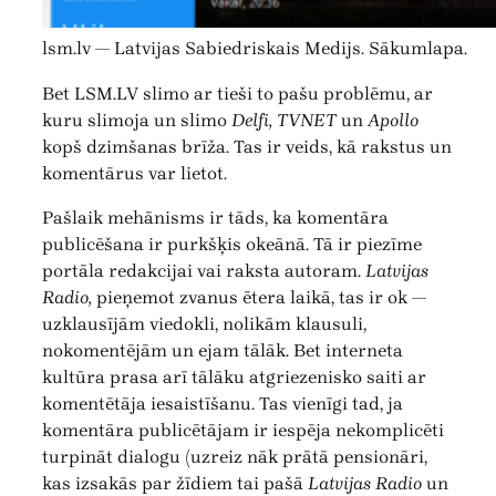
lsm.lv — Latvijas Sabiedriskais Medijs. Sākumlapa.
Bet LSM.LV slimo ar tieši to pašu problēmu, ar
kuru slimoja un slimo
Delfi, TVNET
un
Apollo
kopš dzimšanas brīža. Tas ir veids, kā rakstus un
komentārus var lietot.
Pašlaik mehānisms ir tāds, ka komentāra
publicēšana ir purkšķis okeānā. Tā ir piezīme
portāla redakcijai vai raksta autoram.
Latvijas
Radio,
pieņemot zvanus ētera laikā, tas ir ok —
uzklausījām viedokli, nolikām klausuli,
nokomentējām un ejam tālāk. Bet interneta
kultūra prasa arī tālāku atgriezenisko saiti ar
komentētāja iesaistīšanu. Tas vienīgi tad, ja
komentāra publicētājam ir iespēja nekomplicēti
turpināt dialogu (uzreiz nāk prātā pensionāri,
kas izsakās par žīdiem tai pašā
Latvijas Radio
un