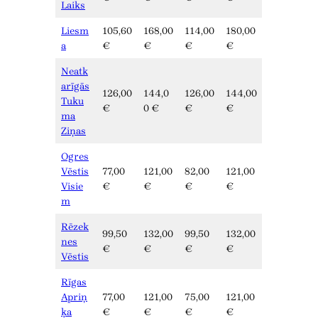
Laiks
Liesm
105,60
168,00
114,00
180,00
a
€
€
€
€
Neatk
arīgās
126,00
144,0
126,00
144,00
Tuku
€
0 €
€
€
ma
Ziņas
Ogres
Vēstis
77,00
121,00
82,00
121,00
Visie
€
€
€
€
m
Rēzek
99,50
132,00
99,50
132,00
nes
€
€
€
€
Vēstis
Rīgas
Apriņ
77,00
121,00
75,00
121,00
ķa
€
€
€
€