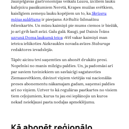
Jaunjelgavas gastronomijas veikalu
Lauva
, izciliem lauku
kafejnīcu pasākumiem Neretā, Krapes muižas svētkiem,
kaislīgiem zemeņu lauku kopējiem un to, ka
Skrīveru
mājas saldējums
ir pieejams
AirBaltic
lidmašīnu
ēdienkartēs. Un mūsu kaimiņš pie mums ciemos ir biežāk,
jo arī grib lasīt avīzi. Galu galā. Raugi, pat Dainis Īvāns
uzrunā Doma laukumā teica
: «Vēl vakar kaimiņš man
ieteica ielūkoties Aizkraukles novada avīzes
Staburags
redaktores ievadslejā».
Tāpēc aicinu tevi saņemties un abonēt drukāto presi.
Nopelnīsi no manis milzīgu paldies. Un, ja padomāsi arī
par saviem tuviniekiem un savlaicīgi sagatavoties
Ziemassvētkiem, dāvinot viņiem vietējās vai nacionālās
preses abonementu nākamajam gadam, saņemsi paldies
arī no viņiem. Uztver to kā regulāras pastkartes no visiem
tiem ceļojumiem, kurus tu jau esi ieplānojis un kuros
nekad neiekļausi pasta nodaļas apmeklējumu.
Kā abonēt reģionālo