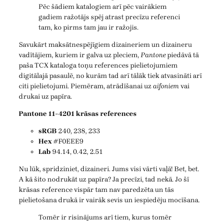
Pēc šādiem katalogiem arī pēc vairākiem
gadiem ražotājs spēj atrast precīzu referenci
tam, ko pirms tam jau ir ražojis.
Savukārt maksātnespējīgiem dizaineriem un dizaineru
vadītājiem, kuriem ir galva uz pleciem,
Pantone
piedāvā tā
paša TCX kataloga toņu references pielietojumiem
digitālajā pasaulē, no kurām tad arī tālāk tiek atvasināti arī
citi pielietojumi. Piemēram, atrādīšanai uz
aifoniem
vai
drukai uz papīra.
Pantone 11-4201 krāsas references
sRGB
240, 238, 233
Hex
#F0EEE9
Lab
94.14, 0.42, 2.51
Nu lūk, spridziniet, dizaineri. Jums visi vārti vaļā! Bet, bet.
A kā šito nodrukāt uz papīra? Ja precīzi, tad nekā. Jo šī
krāsas reference vispār tam nav paredzēta un tās
pielietošana drukā ir vairāk sevis un iespiedēju mocīšana.
Tomēr ir risinājums arī tiem, kurus tomēr