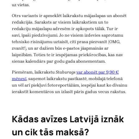
uz vietas.
Otrs variants ir apmeklēt laikrakstu mājaslapas un abonēt
redakcijās. Saraksts ar visiem laikrakstiem un to
redakciju mājaslapu adresēm ir apkopots tālāk. Tur ir
savi, īpaši piedzīvojumi. Jo ne visiem izdevies saprotamu
tehnisko risinājumu uztaisīt, citi prasa piezvanīt (OMG,
zvanīt!), un ar dažiem būs e-pastos jāapmainās ar
laipnībām. Toties te ir iespējamas priekšrocības, kas nav
sienas kalendārs par godu gada abonementam.
Piemēram, laikrakstu
Staburags
var abonēt par 9,90 €
mēnesī
, saņemot laikrakstu pastkastē, mobilajā telefonā
un vēl arī piekļuvi fotoreportāžām, iespējai kaut ko dīvainu
ierakstīt komentāros un izlasīt pāris gadus vecus rakstus.
Kādas avīzes Latvijā iznāk
un cik tās maksā?