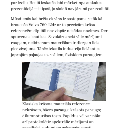
par izcilu. Bet tā izskatās labi mārketinga atskaites
prezentācijā — it īpaši, ja slaidā nav jārunā par realitāti.
Mūsdienās kalibrēts ekrāns ir sastopams retāk kā
braucošs Volvo 760. Līdz ar to precīzām krāsu
referencēm digitāli nav vispār nekādas nozīmes. Der
aptuvenais kaut kas. Savukārt spektrālie mērījumi
raupjam, nelīdzenam materiālam ir diezgan liels
piedzīvojums. Tāpēc tekstila industrija lielākoties
joprojām paļaujas uz reāliem, fiziskiem paraugiem.
Klasiska krāsota materiāla reference:
nekrāsots, bāzes paraugs; krāsots paraugs;
dilumnoturības tests. Papildus vēl var nākt
arī protokolētie spektrālie mērījumi un
specifiski, audumiem raksturīgie testi.