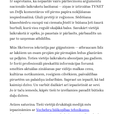
Ir saprotams, ka nepastāv vairs pārliecinošu argumentu
nacionālo laikrakstu lasīšanai — ziņas ir iztirzātas
TVNET
un
Delfu
komentāros vēl pirms papīra nokļūšanas
iespiedmašīnā. Gluži pretēji ir reģionos. Sēdēšana
klasesbiedru
vacapā
vai ciemata
feisītī
ir būšana ļoti šaurā
burbulī, kurā visu regulē skaļākā balss. Savukārt vietējā
laikrakstā ir spēks, jo paustais ir pārlasīts, pārbaudīts un
par to uzņemas atbildību.
Mūs Skrīveros iekristīja par gājputniem — atbraucam līdz
ar lakšiem un esam projām pie pirmajām ledus glazūrām
uz peļķēm. Toties vietējo laikrakstu abonējam jau gadiem.
Ir forši profesionāli pieskatītā informācijas forumā
smelties aktuālas zināšanas par vidējo malkas cenu,
kultūras notikumiem, rosīgiem cilvēkiem, pašvaldības
piruetēm un palaidņu izdarībām. Saprast un iepazīt, kā tad
kaimiņi dzīvo. Un varbūt dažkārt arī iepazīstināt ar sevi.
Jo ir taču iemesls, kāpēc tieši te izvēlamies pavadīt būtisku
daļu dzīves.
Avīzes satuvina. Tieši vietējā drukātajā medijā mēs
iepazināmies ar
Vecbebru biškopības tehnikumu
,