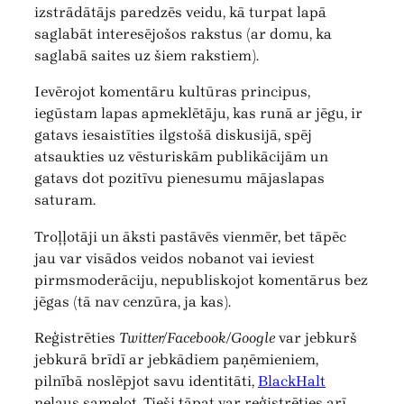
izstrādātājs paredzēs veidu, kā turpat lapā
saglabāt interesējošos rakstus (ar domu, ka
saglabā saites uz šiem rakstiem).
Ievērojot komentāru kultūras principus,
iegūstam lapas apmeklētāju, kas runā ar jēgu, ir
gatavs iesaistīties ilgstošā diskusijā, spēj
atsaukties uz vēsturiskām publikācijām un
gatavs dot pozitīvu pienesumu mājaslapas
saturam.
Troļļotāji un āksti pastāvēs vienmēr, bet tāpēc
jau var visādos veidos nobanot vai ieviest
pirmsmoderāciju, nepubliskojot komentārus bez
jēgas (tā nav cenzūra, ja kas).
Reģistrēties
Twitter/Facebook/Google
var jebkurš
jebkurā brīdī ar jebkādiem paņēmieniem,
pilnībā noslēpjot savu identitāti,
BlackHalt
neļaus samelot. Tieši tāpat var reģistrēties arī