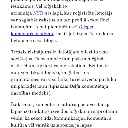
iesakāmos. Vēl loģiskāk to
atrisināja
NYTimes
lapā, kur reģistrēts lietotājs
var saglabāt rakstus un tad profilā sekot līdzi
izmaiņām. Tepat pieminēšu arī
Disqus
komentāru sistēmu
, kas ir ļoti izplatīta un kuru
lietoju arī savā blogā.
Trešais risinājums ir lietotājam bliezt to visu
sociālajos tīklos un pēc tam pašam mēģināt
atfiltrēt un atgriezties pie rakstiem. Bet tas ir
aptuveni tikpat loģiski, kā glabāt tos
grāmatzīmēs vai visu laiku turēt atvērtu pārlūku
un pārlādēt lapu (tipiskais
Delfu
komentētāja
darbības modelis).
Īsāk sakot, komentāru kultūra pastāvēs tad, ja
lapas izstrādātājs izveidos loģisku un saprotamu
veidu, kā sekot līdzi komunikācijai. Komentāru
kultūra vēl vairāk uzlabosies, ja lapas