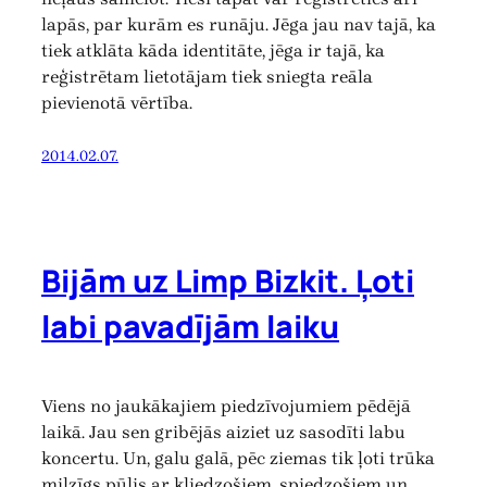
lapās, par kurām es runāju. Jēga jau nav tajā, ka
tiek atklāta kāda identitāte, jēga ir tajā, ka
reģistrētam lietotājam tiek sniegta reāla
pievienotā vērtība.
2014.02.07.
Bijām uz Limp Bizkit. Ļoti
labi pavadījām laiku
Viens no jaukākajiem piedzīvojumiem pēdējā
laikā. Jau sen gribējās aiziet uz sasodīti labu
koncertu. Un, galu galā, pēc ziemas tik ļoti trūka
milzīgs pūlis ar kliedzošiem, spiedzošiem un