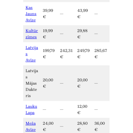
Kas
39,99
43,99
Jauns
—
—
€
€
Avīze
Kultūr
19,99
29,88
—
—
zīmes
€
€
Latvija
199,79
242,31
249,79
285,67
s
€
€
€
€
Avīze
Latvija
s
20,00
20,00
Mājas
—
—
€
€
Dakte
ris
Lauku
12,00
—
—
—
Lapa
€
Meža
24,00
28,80
36,00
—
Avīze
€
€
€