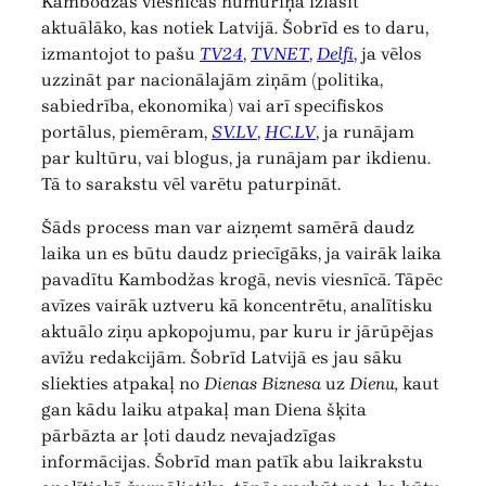
Kambodžas viesnīcas numuriņā izlasīt
aktuālāko, kas notiek Latvijā. Šobrīd es to daru,
izmantojot to pašu
TV24
,
TVNET
,
Delfi
, ja vēlos
uzzināt par nacionālajām ziņām (politika,
sabiedrība, ekonomika) vai arī specifiskos
portālus, piemēram,
SV.LV
,
HC.LV
, ja runājam
par kultūru, vai blogus, ja runājam par ikdienu.
Tā to sarakstu vēl varētu paturpināt.
Šāds process man var aizņemt samērā daudz
laika un es būtu daudz priecīgāks, ja vairāk laika
pavadītu Kambodžas krogā, nevis viesnīcā. Tāpēc
avīzes vairāk uztveru kā koncentrētu, analītisku
aktuālo ziņu apkopojumu, par kuru ir jārūpējas
avīžu redakcijām. Šobrīd Latvijā es jau sāku
sliekties atpakaļ no
Dienas Biznesa
uz
Dienu,
kaut
gan kādu laiku atpakaļ man Diena šķita
pārbāzta ar ļoti daudz nevajadzīgas
informācijas. Šobrīd man patīk abu laikrakstu