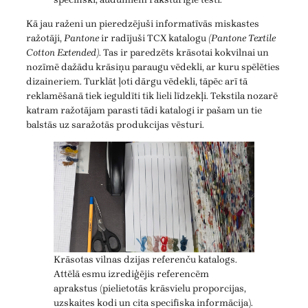
Kā jau raženi un pieredzējuši informatīvās miskastes
ražotāji,
Pantone
ir radījuši TCX katalogu
(Pantone Textile
Cotton Extended)
. Tas ir paredzēts krāsotai kokvilnai un
nozīmē dažādu krāsiņu paraugu vēdekli, ar kuru spēlēties
dizaineriem. Turklāt ļoti dārgu vēdekli, tāpēc arī tā
reklamēšanā tiek ieguldīti tik lieli līdzekļi. Tekstila nozarē
katram ražotājam parasti tādi katalogi ir pašam un tie
balstās uz saražotās produkcijas vēsturi.
Krāsotas vilnas dzijas referenču katalogs.
Attēlā esmu izrediģējis referencēm
aprakstus (pielietotās krāsvielu proporcijas,
uzskaites kodi un cita specifiska informācija).