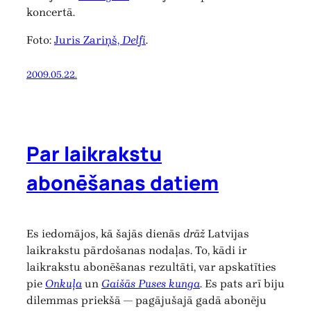
koncertā.
Foto:
Juris Zariņš,
Delfi
.
2009.05.22.
Par laikrakstu
abonēšanas datiem
Es iedomājos, kā šajās dienās
drāž
Latvijas
laikrakstu pārdošanas nodaļas. To, kādi ir
laikrakstu abonēšanas rezultāti, var apskatīties
pie
Onkuļa
un
Gaišās Puses kunga
. Es pats arī biju
dilemmas priekšā — pagājušajā gadā abonēju