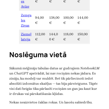
es
€
€
€
€
Avīze
Zemga
94,00
138,00
100,00
144,00
les
€
€
€
€
Ziņas
Ziemeļ
112,00
144,0
118,00
150,00
latvija
€
0 €
€
€
Noslēguma vietā
Sākumā mēģināju tabulas datus ar gudrajiem
NotebookLM
un
ChatGPT
apstrādāt, lai nav rociņām nekas jādara. Es
zināju, ka modeļi var muldēt. Bet tik pārliecinoši iedot
absolūti izdomātus skaitļus — tas bija pārsteigums. Tāpēc
visi dati beigās tika pārlasīti rociņām un gan jau kaut kur
ir drukas vai pārskatīšanās kļūdas.
Nekas neaizvietos čaklas rokas. Un lasošu sabiedrību.