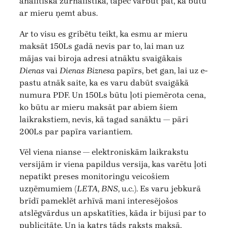
analītiskā žurnālistika, tāpēc varbūt pat, ka būtu
ar mieru ņemt abus.
Ar to visu es gribētu teikt, ka esmu ar mieru
maksāt 150Ls gadā nevis par to, lai man uz
mājas vai biroja adresi atnāktu svaigākais
Dienas
vai
Dienas Biznesa
papīrs, bet gan, lai uz e-
pastu atnāk saite, ka es varu dabūt svaigākā
numura PDF. Un 150Ls būtu ļoti piemērota cena,
ko būtu ar mieru maksāt par abiem šiem
laikrakstiem, nevis, kā tagad sanāktu — pāri
200Ls par papīra variantiem.
Vēl viena nianse — elektroniskām laikrakstu
versijām ir viena papildus versija, kas varētu ļoti
nepatikt preses monitoringu veicošiem
uzņēmumiem (
LETA
,
BNS
, u.c.). Es varu jebkurā
brīdī pameklēt arhīvā mani interesējošos
atslēgvārdus un apskatīties, kāda ir bijusi par to
publicitāte. Un ja katrs tāds raksts maksā,