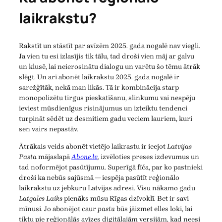
laikrakstu?
Rakstīt un stāstīt par avīzēm 2025. gada nogalē nav viegli.
Ja vien tu esi izlasījis tik tālu, tad droši vien māj ar galvu
un klusē, lai neierosinātu dialogu un varētu šo tēmu ātrāk
slēgt. Un arī abonēt laikrakstu 2025. gada nogalē ir
sarežģītāk, nekā man likās. Tā ir kombinācija starp
monopolizētu tirgus pieskatīšanu, slinkumu vai nespēju
ieviest mūsdienīgus risinājumus un izteiktu tendenci
turpināt sēdēt uz desmitiem gadu veciem lauriem, kuri
sen vairs nepastāv.
Ātrākais veids abonēt vietējo laikrastu ir ieejot
Latvijas
Pasta
mājaslapā
Abone.lv
,
izvēloties preses izdevumus un
tad noformējot pasūtījumu. Superīgā fīča, par ko pastnieki
droši ka nebūs sajūsmā — iespēja pasūtīt reģionālo
laikrakstu uz jebkuru Latvijas adresi. Visu nākamo gadu
Latgales Laiks
pienāks mūsu Rīgas dzīvoklī. Bet ir savi
mīnusi. Jo abonējot caur
pastu
būs jāizmet elles loki, lai
tiktu pie reģionālās avīzes digitālajām versijām, kad neesi