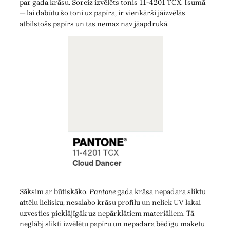
par gada krāsu. Šoreiz izvēlēts tonis 11-4201 TCX. Īsumā
— lai dabūtu šo toni uz papīra, ir vienkārši jāizvēlās
atbilstošs papīrs un tas nemaz nav jāapdrukā.
Sāksim ar būtiskāko.
Pantone
gada krāsa nepadara sliktu
attēlu lielisku, nesalabo krāsu profilu un neliek UV lakai
uzvesties pieklājīgāk uz nepārklātiem materiāliem. Tā
neglābj slikti izvēlētu papīru un nepadara bēdīgu maketu