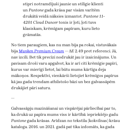
stipri notramdījuši jaunie un stilīgie klienti
un
Pantone
gada krāsa par visām varītēm
drukātā veidā nāksies izmantot.
Pantone 11-
4201 Cloud Dancer
tonis ir ļoti, ļoti tuvs
klasiskam, krēmīgam papīram, kuru lieto
grāmatās.
No tiem paraugiem, kas nu man bija pa rokai, vistuvākais
bija
Munken Premium Cream
— Δ
E
2.49 pret referenci. Jā,
nav izcili. Bet tik precīzi nodrukāt jau ir izaicinājums. Un
pavisam droši varu apgalvot, ka ir arī citi krēmīgie papīri,
kurus var mierīgi lietot, lai būtu mums kārtīga deja
mākoņos. Respektīvi, vienkārši lietojiet krēmīgos papīrus
kā jau gada trendam atbilstošo bāzi un bez galvassāpēm
drukājiet pāri saturu.
—
Galvassāpju mazināšanai un vispārējai pārliecībai par to,
ka drukā uz papīra mums viss ir kārtībā: iepriekšējo gadu
Pantone
gada krāsas. Arīdzan no tekstila (kokvilnas) krāsu
kataloga. 2016. un 2021. gadā pat tika izdomāts, ka gada