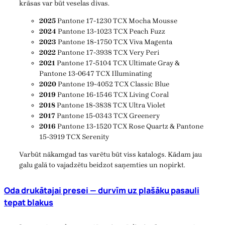
krāsas var būt veselas divas.
2025
Pantone 17-1230 TCX Mocha Mousse
2024
Pantone 13-1023 TCX Peach Fuzz
2023
Pantone 18-1750 TCX Viva Magenta
2022
Pantone 17-3938 TCX Very Peri
2021
Pantone 17-5104 TCX Ultimate Gray &
Pantone 13-0647 TCX Illuminating
2020
Pantone 19-4052 TCX Classic Blue
2019
Pantone 16-1546 TCX Living Coral
2018
Pantone 18-3838 TCX Ultra Violet
2017
Pantone 15-0343 TCX Greenery
2016
Pantone 13-1520 TCX Rose Quartz & Pantone
15-3919 TCX Serenity
Varbūt nākamgad tas varētu būt viss katalogs. Kādam jau
galu galā to vajadzētu beidzot saņemties un nopirkt.
Oda drukātajai presei — durvīm uz plašāku pasauli
tepat blakus