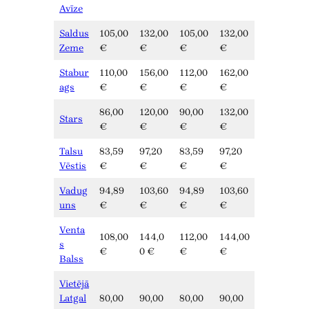
Avīze
Saldus
105,00
132,00
105,00
132,00
Zeme
€
€
€
€
Stabur
110,00
156,00
112,00
162,00
ags
€
€
€
€
86,00
120,00
90,00
132,00
Stars
€
€
€
€
Talsu
83,59
97,20
83,59
97,20
Vēstis
€
€
€
€
Vadug
94,89
103,60
94,89
103,60
uns
€
€
€
€
Venta
108,00
144,0
112,00
144,00
s
€
0 €
€
€
Balss
Vietējā
Latgal
80,00
90,00
80,00
90,00