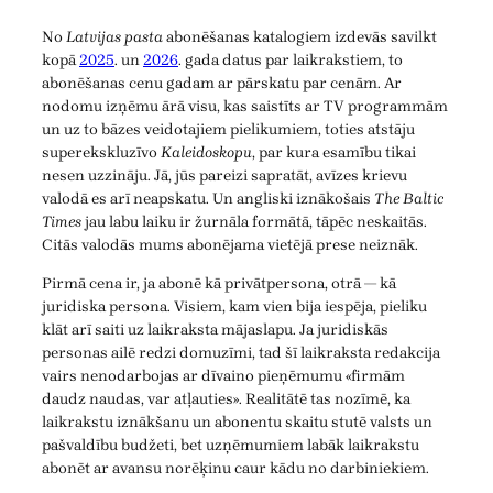
No
Latvijas pasta
abonēšanas katalogiem izdevās savilkt
kopā
2025
. un
2026
. gada datus par laikrakstiem, to
abonēšanas cenu gadam ar pārskatu par cenām. Ar
nodomu izņēmu ārā visu, kas saistīts ar TV programmām
un uz to bāzes veidotajiem pielikumiem, toties atstāju
superekskluzīvo
Kaleidoskopu
, par kura esamību tikai
nesen uzzināju. Jā, jūs pareizi sapratāt, avīzes krievu
valodā es arī neapskatu. Un angliski iznākošais
The Baltic
Times
jau labu laiku ir žurnāla formātā, tāpēc neskaitās.
Citās valodās mums abonējama vietējā prese neiznāk.
Pirmā cena ir, ja abonē kā privātpersona, otrā — kā
juridiska persona. Visiem, kam vien bija iespēja, pieliku
klāt arī saiti uz laikraksta mājaslapu. Ja juridiskās
personas ailē redzi domuzīmi, tad šī laikraksta redakcija
vairs nenodarbojas ar dīvaino pieņēmumu «firmām
daudz naudas, var atļauties». Realitātē tas nozīmē, ka
laikrakstu iznākšanu un abonentu skaitu stutē valsts un
pašvaldību budžeti, bet uzņēmumiem labāk laikrakstu
abonēt ar avansu norēķinu caur kādu no darbiniekiem.