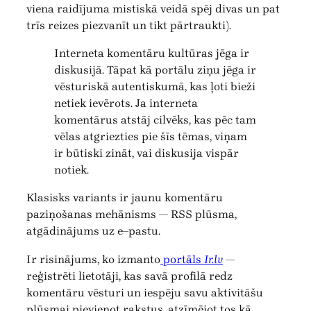
viena raidījuma mistiskā veidā spēj divas un pat
trīs reizes piezvanīt un tikt pārtraukti).
Interneta komentāru kultūras jēga ir
diskusijā. Tāpat kā portālu ziņu jēga ir
vēsturiskā autentiskumā, kas ļoti bieži
netiek ievērots. Ja interneta
komentārus atstāj cilvēks, kas pēc tam
vēlas atgriezties pie šīs tēmas, viņam
ir būtiski zināt, vai diskusija vispār
notiek.
Klasisks variants ir jaunu komentāru
paziņošanas mehānisms — RSS plūsma,
atgādinājums uz e–pastu.
Ir risinājums, ko izmanto
portāls
Ir.lv
—
reģistrēti lietotāji, kas savā profilā redz
komentāru vēsturi un iespēju savu aktivitāšu
plūsmai pievienot rakstus, atzīmējot tos kā