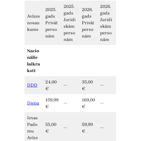
2025.
2026.
2025.
2026.
gads
gads
Avīzes
gads
gads
Juridi
Juridi
nosau
Privāt
Privāt
skām
skām
kums
perso
perso
perso
perso
nām
nām
nām
nām
Nacio
nālie
laikra
ksti
24,00
35,00
DDD
—
—
€
€
159,99
169,00
Diena
—
—
€
€
Ievas
Pado
55,00
59,99
—
—
mu
€
€
Avīze