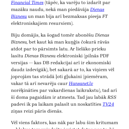
Financial Times
(tāpēc, ka varēju to izdarīt par
mazāku naudu, nekā man piedāvāja
Dienas
Biznesu
un man bija arī bezmaksas pieeja
FT
elektroniskajiem resursiem).
Biju domājis, ka šogad tomēr abonēšu
Dienas
Biznesu,
bet kaut kā man kuņģis čokurā rāvās
atdot par to pārsimts latu. Ar lielāko prieku
lasītu
Dienas Biznesu
elektroniski (pilnās PDF
versijas — kas DB redakcijai arī ir ekonomiski
daudz izdevīgāk), bet sakarā ar to, ka viņiem vēl
joprojām tas strādā ļoti gļukaini (piemēram,
vakar tā arī nevarēju caur
Hansanet.lv
norēķināties par vakardienas laikrakstu), tad arī
šī doma pagaidām ir atmesta. Tad jau labāk
RSS
padevi ik pa laikam palasīt un noskatīties
TV24
ziņas reizi pāris dienās.
Vēl viens faktors, kas nāk par labu šim kritumam