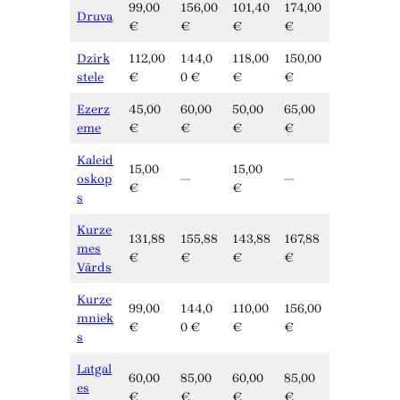
99,00
156,00
101,40
174,00
Druva
€
€
€
€
Dzirk
112,00
144,0
118,00
150,00
stele
€
0 €
€
€
Ezerz
45,00
60,00
50,00
65,00
eme
€
€
€
€
Kaleid
15,00
15,00
oskop
—
—
€
€
s
Kurze
131,88
155,88
143,88
167,88
mes
€
€
€
€
Vārds
Kurze
99,00
144,0
110,00
156,00
mniek
€
0 €
€
€
s
Latgal
60,00
85,00
60,00
85,00
es
€
€
€
€