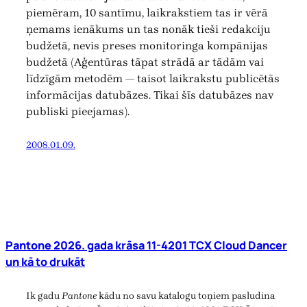
piemēram, 10 santīmu, laikrakstiem tas ir vērā
ņemams ienākums un tas nonāk tieši redakciju
budžetā, nevis preses monitoringa kompānijas
budžetā (Aģentūras tāpat strādā ar tādām vai
līdzīgām metodēm — taisot laikrakstu publicētās
informācijas datubāzes. Tikai šīs datubāzes nav
publiski pieejamas).
2008.01.09.
Pantone 2026. gada krāsa 11-4201 TCX Cloud Dancer
un kā to drukāt
Ik gadu
Pantone
kādu no savu katalogu toņiem pasludina