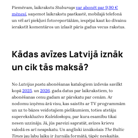
Piemēram, laikrakstu
Staburags
var abonēt par 9,90 €
mēnesī
, saņemot laikrakstu pastkastē, mobilajā telefonā
un vēl arī piekļuvi fotoreportāžām, iespējai kaut ko dīvainu
ierakstīt komentāros un izlasīt pāris gadus vecus rakstus.
Kādas avīzes Latvijā iznāk
un cik tās maksā?
No
Latvijas pasta
abonēšanas katalogiem izdevās savilkt
kopā
2025
. un
2026
. gada datus par laikrakstiem, to
abonēšanas cenu gadam ar pārskatu par cenām. Ar
nodomu izņēmu ārā visu, kas saistīts ar TV programmām
un uz to bāzes veidotajiem pielikumiem, toties atstāju
superekskluzīvo
Kaleidoskopu
, par kura esamību tikai
nesen uzzināju. Jā, jūs pareizi sapratāt, avīzes krievu
valodā es arī neapskatu. Un angliski iznākošais
The Baltic
Times
jau labu laiku ir žurnāla formātā, tāpēc neskaitās.