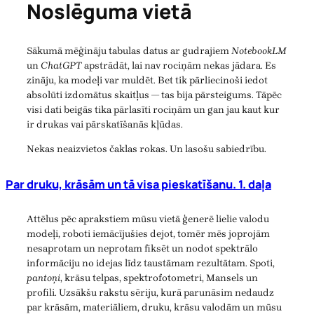
Noslēguma vietā
Sākumā mēģināju tabulas datus ar gudrajiem
NotebookLM
un
ChatGPT
apstrādāt, lai nav rociņām nekas jādara. Es
zināju, ka modeļi var muldēt. Bet tik pārliecinoši iedot
absolūti izdomātus skaitļus — tas bija pārsteigums. Tāpēc
visi dati beigās tika pārlasīti rociņām un gan jau kaut kur
ir drukas vai pārskatīšanās kļūdas.
Nekas neaizvietos čaklas rokas. Un lasošu sabiedrību.
Par druku, krāsām un tā visa pieskatīšanu. 1. daļa
Attēlus pēc aprakstiem mūsu vietā ģenerē lielie valodu
modeļi, roboti iemācījušies dejot, tomēr mēs joprojām
nesaprotam un neprotam fiksēt un nodot spektrālo
informāciju no idejas līdz taustāmam rezultātam. Spoti,
pantoņi
, krāsu telpas, spektrofotometri, Mansels un
profili. Uzsākšu rakstu sēriju, kurā parunāsim nedaudz
par krāsām, materiāliem, druku, krāsu valodām un mūsu