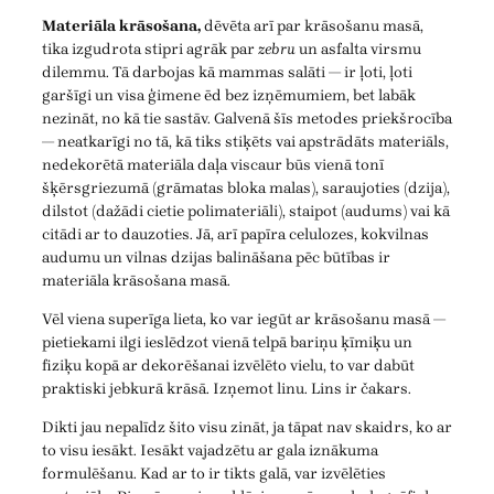
Materiāla krāsošana,
dēvēta arī par krāsošanu masā,
tika izgudrota stipri agrāk par
zebru
un asfalta virsmu
dilemmu. Tā darbojas kā mammas salāti — ir ļoti, ļoti
garšīgi un visa ģimene ēd bez izņēmumiem, bet labāk
nezināt, no kā tie sastāv. Galvenā šīs metodes priekšrocība
— neatkarīgi no tā, kā tiks stiķēts vai apstrādāts materiāls,
nedekorētā materiāla daļa viscaur būs vienā tonī
šķērsgriezumā (grāmatas bloka malas), saraujoties (dzija),
dilstot (dažādi cietie polimateriāli), staipot (audums) vai kā
citādi ar to dauzoties. Jā, arī papīra celulozes, kokvilnas
audumu un vilnas dzijas balināšana pēc būtības ir
materiāla krāsošana masā.
Vēl viena superīga lieta, ko var iegūt ar krāsošanu masā —
pietiekami ilgi ieslēdzot vienā telpā bariņu ķīmiķu un
fiziķu kopā ar dekorēšanai izvēlēto vielu, to var dabūt
praktiski jebkurā krāsā. Izņemot linu. Lins ir čakars.
Dikti jau nepalīdz šito visu zināt, ja tāpat nav skaidrs, ko ar
to visu iesākt. Iesākt vajadzētu ar gala iznākuma
formulēšanu. Kad ar to ir tikts galā, var izvēlēties