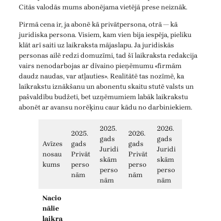
Citās valodās mums abonējama vietējā prese neiznāk.
Pirmā cena ir, ja abonē kā privātpersona, otrā — kā
juridiska persona. Visiem, kam vien bija iespēja, pieliku
klāt arī saiti uz laikraksta mājaslapu. Ja juridiskās
personas ailē redzi domuzīmi, tad šī laikraksta redakcija
vairs nenodarbojas ar dīvaino pieņēmumu «firmām
daudz naudas, var atļauties». Realitātē tas nozīmē, ka
laikrakstu iznākšanu un abonentu skaitu stutē valsts un
pašvaldību budžeti, bet uzņēmumiem labāk laikrakstu
abonēt ar avansu norēķinu caur kādu no darbiniekiem.
2025.
2026.
2025.
2026.
gads
gads
Avīzes
gads
gads
Juridi
Juridi
nosau
Privāt
Privāt
skām
skām
kums
perso
perso
perso
perso
nām
nām
nām
nām
Nacio
nālie
laikra