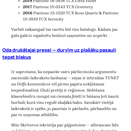
2018
Pantone 18-3838 TCX Ultra Violet
2017
Pantone 15-0343 TCX Greenery
2016
Pantone 13-1520 TCX Rose Quartz & Pantone
15-3919 TCX Serenity
Varbūt nākamgad tas varētu būt viss katalogs. Kādam jau
galu galā to vajadzētu beidzot saņemties un nopirkt.
Oda drukātajai presei — durvīm uz plašāku pasauli
tepat blakus
Ir saprotams, ka nepastāv vairs pārliecinošu argumentu
nacionālo laikrakstu lasīšanai — ziņas ir iztirzātas
TVNET
un
Delfu
komentāros vēl pirms papīra nokļūšanas
iespiedmašīnā. Gluži pretēji ir reģionos. Sēdēšana
klasesbiedru
vacapā
vai ciemata
feisītī
ir būšana ļoti šaurā
burbulī, kurā visu regulē skaļākā balss. Savukārt vietējā
laikrakstā ir spēks, jo paustais ir pārlasīts, pārbaudīts un
par to uzņemas atbildību.
Mūs Skrīveros iekristīja par gājputniem — atbraucam līdz