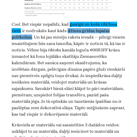
Cool.
Bet vispār nepalīdz, kad
gaisīgā un košā zilā fona
vietā
ir nodrukāts kaut kāds
džinsu grīdas lupatas
pelēkzilais
. Un kā jau minēju raksta ievadā — pilnīgi visiem
iesaistītajiem būs sava taisnība, kāpēc ir noticis tā, kā tas ir
noticis. Vēlme bija
tiktoka
kanāla loguča
#00B3FF
krāsu
izmantot kā fonu lojālāko skatītāju Ziemassvētku
kalendāram. Bet sanāca saņemt skaidrojumu, ka
izvēlētais dārgais, pelēcīgais dizaina papīrs gluži vienkārši
nav piemērots spilgtu toņu drukai. Jo iespiedkrāsa daļēji
iesūksies materiālā, veidojot materiāla un krāsas
sajaukumu. Savukārt biezā slānī klājot to pāri materiālam,
piemēram, uzspiežot folijas transfēru, pazūd paša
materiāla jēga. Jo tā optiskās un taustāmās īpašības nu ir
paslēptas zem dekoratīvā slāņa. Tāpēc mēģināsim saprast,
kas tad vispār ir dekorējamie materiāli.
Krāsviela ar materiālu vai sasaistīties 3 dažādos veidos:
uzklājot to uz materiāla, daļēji iesūcinot to materiālā un