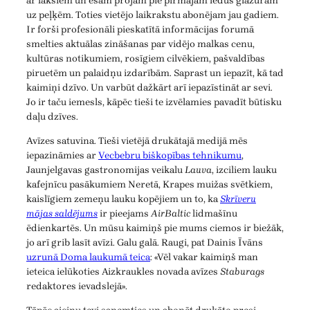
ar lakšiem un esam projām pie pirmajām ledus glazūrām
uz peļķēm. Toties vietējo laikrakstu abonējam jau gadiem.
Ir forši profesionāli pieskatītā informācijas forumā
smelties aktuālas zināšanas par vidējo malkas cenu,
kultūras notikumiem, rosīgiem cilvēkiem, pašvaldības
piruetēm un palaidņu izdarībām. Saprast un iepazīt, kā tad
kaimiņi dzīvo. Un varbūt dažkārt arī iepazīstināt ar sevi.
Jo ir taču iemesls, kāpēc tieši te izvēlamies pavadīt būtisku
daļu dzīves.
Avīzes satuvina. Tieši vietējā drukātajā medijā mēs
iepazināmies ar
Vecbebru biškopības tehnikumu
,
Jaunjelgavas gastronomijas veikalu
Lauva
, izciliem lauku
kafejnīcu pasākumiem Neretā, Krapes muižas svētkiem,
kaislīgiem zemeņu lauku kopējiem un to, ka
Skrīveru
mājas saldējums
ir pieejams
AirBaltic
lidmašīnu
ēdienkartēs. Un mūsu kaimiņš pie mums ciemos ir biežāk,
jo arī grib lasīt avīzi. Galu galā. Raugi, pat Dainis Īvāns
uzrunā Doma laukumā teica
: «Vēl vakar kaimiņš man
ieteica ielūkoties Aizkraukles novada avīzes
Staburags
redaktores ievadslejā».