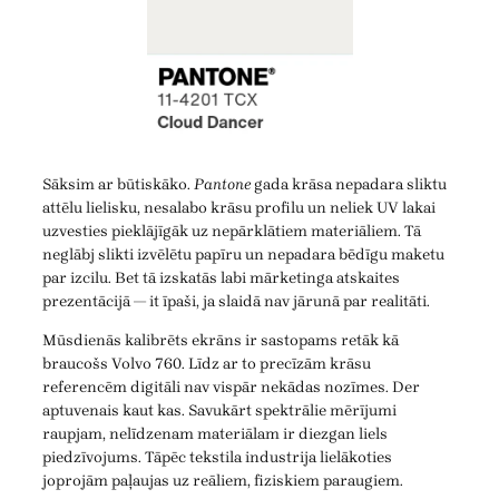
Sāksim ar būtiskāko.
Pantone
gada krāsa nepadara sliktu
attēlu lielisku, nesalabo krāsu profilu un neliek UV lakai
uzvesties pieklājīgāk uz nepārklātiem materiāliem. Tā
neglābj slikti izvēlētu papīru un nepadara bēdīgu maketu
par izcilu. Bet tā izskatās labi mārketinga atskaites
prezentācijā — it īpaši, ja slaidā nav jārunā par realitāti.
Mūsdienās kalibrēts ekrāns ir sastopams retāk kā
braucošs Volvo 760. Līdz ar to precīzām krāsu
referencēm digitāli nav vispār nekādas nozīmes. Der
aptuvenais kaut kas. Savukārt spektrālie mērījumi
raupjam, nelīdzenam materiālam ir diezgan liels
piedzīvojums. Tāpēc tekstila industrija lielākoties
joprojām paļaujas uz reāliem, fiziskiem paraugiem.