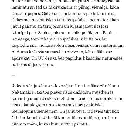
materiālu. Piemēram, ja noklāsim papīru ar hologrāfisko
laminātu un tad uz tā drukāsim, ir pilnīgi vienalga, kādā
krāsā ir papīrs. Galvenais, lai lamināts pie tā labi turas.
Ceļazīmei nav būtiskas taktilās īpašības, bet materiālam
jābūt gaismu atstarojošam un krāsai jābūt ilgstoši
izturīgai pret Saules gaismu un laikapstākļiem. Papīru
nemazgā, tomēr kapilārās īpašības ir būtiskas, lai
iespiedkrāsas nekontrolēti neizspiestos cauri materiālam.
Auduma krāsošana masā ierobežo to, kā to tālāk var
apdrukāt. Un UV druka bez papildus fiksācijas neturēsies
uz lielas daļas virsmu.
—
Rakstu sēriju sāku ar dekorējamā materiāla definēšanu.
Nākamajos rakstos pievērsīšos dažādām mūsdienās
izmantojamām drukas metodēm, krāsu telpu aprakstiem,
krāsu katalogiem un sistēmām kā arī praktiskā
pielietojuma piemēriem. Un ja nu tev ir izdevies tikt līdz
šai rindkopai, tad droši komentāros atstāj ziņu arī par
citām tēmām, kuras būtu vērts apskatīt.