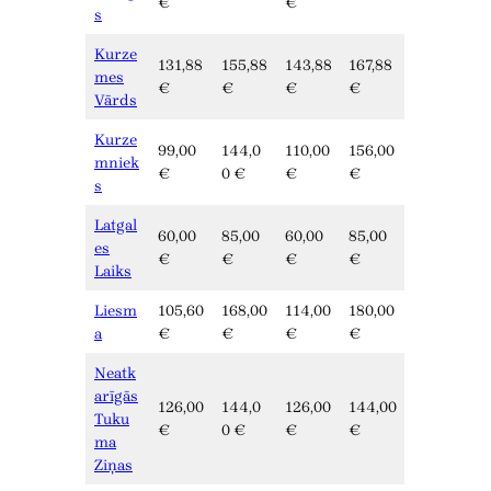
€
€
s
Kurze
131,88
155,88
143,88
167,88
mes
€
€
€
€
Vārds
Kurze
99,00
144,0
110,00
156,00
mniek
€
0 €
€
€
s
Latgal
60,00
85,00
60,00
85,00
es
€
€
€
€
Laiks
Liesm
105,60
168,00
114,00
180,00
a
€
€
€
€
Neatk
arīgās
126,00
144,0
126,00
144,00
Tuku
€
0 €
€
€
ma
Ziņas