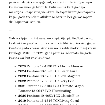
pavisam droši varu apgalvot, ka ir arī citi krēmīgie papīri,
kurus var mierīgi lietot, lai būtu mums kārtīga deja
mākoņos. Respektīvi, vienkārši lietojiet krēmīgos papīrus
kā jau gada trendam atbilstošo bāzi un bez galvassāpēm
drukājiet pāri saturu.
—
Galvassāpju mazināšanai un vispārējai pārliecībai par to,
ka drukā uz papīra mums viss ir kārtībā: iepriekšējo gadu
Pantone
gada krāsas. Arīdzan no tekstila (kokvilnas) krāsu
kataloga. 2016. un 2021. gadā pat tika izdomāts, ka gada
krāsas var būt veselas divas.
2025
Pantone 17-1230 TCX Mocha Mousse
2024
Pantone 13-1023 TCX Peach Fuzz
2023
Pantone 18-1750 TCX Viva Magenta
2022
Pantone 17-3938 TCX Very Peri
2021
Pantone 17-5104 TCX Ultimate Gray &
Pantone 13-0647 TCX Illuminating
2020
Pantone 19-4052 TCX Classic Blue
2019
Pantone 16-1546 TCX Living Coral