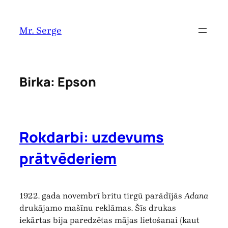
Pāriet
uz
Mr. Serge
saturu
Birka:
Epson
Rokdarbi: uzdevums
prātvēderiem
1922. gada novembrī britu tirgū parādījās
Adana
drukājamo mašīnu reklāmas. Šīs drukas
iekārtas bija paredzētas mājas lietošanai (kaut