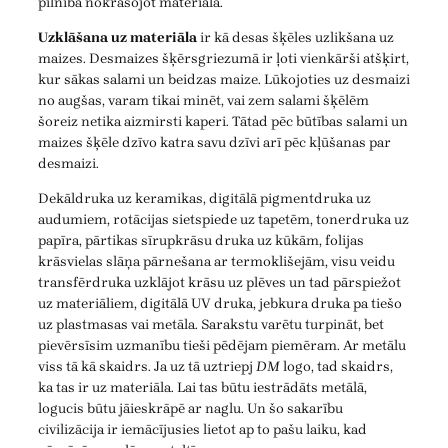
pilnībā nokrāsojot materiāla.
Uzklāšana uz materiāla
ir kā desas šķēles uzlikšana uz
maizes. Desmaizes šķērsgriezumā ir ļoti vienkārši atšķirt,
kur sākas salami un beidzas maize. Lūkojoties uz desmaizi
no augšas, varam tikai minēt, vai zem salami šķēlēm
šoreiz netika aizmirsti kaperi. Tātad pēc būtības salami un
maizes šķēle dzīvo katra savu dzīvi arī pēc kļūšanas par
desmaizi.
Dekāldruka uz keramikas, digitālā pigmentdruka uz
audumiem, rotācijas sietspiede uz tapetēm, tonerdruka uz
papīra, pārtikas sīrupkrāsu druka uz kūkām, folijas
krāsvielas slāņa pārnešana ar termoklišejām, visu veidu
transfērdruka uzklājot krāsu uz plēves un tad pārspiežot
uz materiāliem, digitālā UV druka, jebkura druka pa tiešo
uz plastmasas vai metāla. Sarakstu varētu turpināt, bet
pievērsīsim uzmanību tieši pēdējam piemēram. Ar metālu
viss tā kā skaidrs. Ja uz tā uztriepj
DM
logo, tad skaidrs,
ka tas ir uz materiāla. Lai tas būtu iestrādāts metālā,
logucis būtu jāieskrāpē ar naglu. Un šo sakarību
civilizācija ir iemācījusies lietot ap to pašu laiku, kad