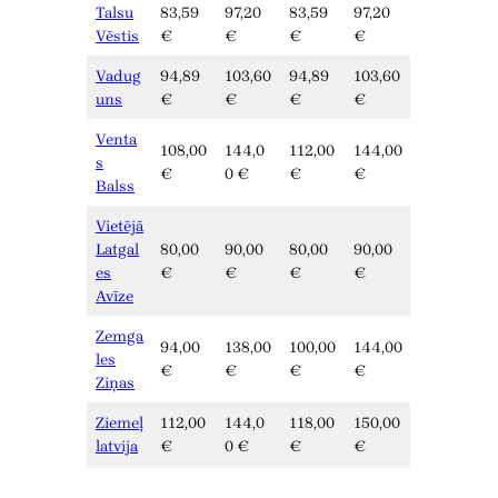
Talsu
83,59
97,20
83,59
97,20
Vēstis
€
€
€
€
Vadug
94,89
103,60
94,89
103,60
uns
€
€
€
€
Venta
108,00
144,0
112,00
144,00
s
€
0 €
€
€
Balss
Vietējā
Latgal
80,00
90,00
80,00
90,00
es
€
€
€
€
Avīze
Zemga
94,00
138,00
100,00
144,00
les
€
€
€
€
Ziņas
Ziemeļ
112,00
144,0
118,00
150,00
latvija
€
0 €
€
€