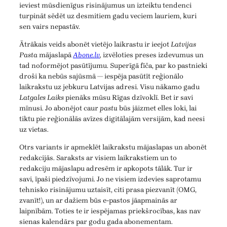
ieviest mūsdienīgus risinājumus un izteiktu tendenci
turpināt sēdēt uz desmitiem gadu veciem lauriem, kuri
sen vairs nepastāv.
Ātrākais veids abonēt vietējo laikrastu ir ieejot
Latvijas
Pasta
mājaslapā
Abone.lv
,
izvēloties preses izdevumus un
tad noformējot pasūtījumu. Superīgā fīča, par ko pastnieki
droši ka nebūs sajūsmā — iespēja pasūtīt reģionālo
laikrakstu uz jebkuru Latvijas adresi. Visu nākamo gadu
Latgales Laiks
pienāks mūsu Rīgas dzīvoklī. Bet ir savi
mīnusi. Jo abonējot caur
pastu
būs jāizmet elles loki, lai
tiktu pie reģionālās avīzes digitālajām versijām, kad neesi
uz vietas.
Otrs variants ir apmeklēt laikrakstu mājaslapas un abonēt
redakcijās. Saraksts ar visiem laikrakstiem un to
redakciju mājaslapu adresēm ir apkopots tālāk. Tur ir
savi, īpaši piedzīvojumi. Jo ne visiem izdevies saprotamu
tehnisko risinājumu uztaisīt, citi prasa piezvanīt (OMG,
zvanīt!), un ar dažiem būs e-pastos jāapmainās ar
laipnībām. Toties te ir iespējamas priekšrocības, kas nav
sienas kalendārs par godu gada abonementam.