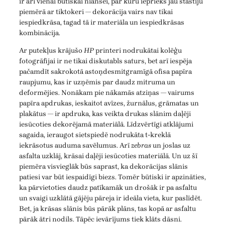
ir arī vienai būtiskai niansei, par kuru iepriekš jau stāstīju
piemērā ar tiktokeri — dekorācija vairs nav tikai
iespiedkrāsa, tagad tā ir materiāla un iespiedkrāsas
kombinācija.
Ar putekļus krājušo
HP
printeri nodrukātai kolēģu
fotogrāfijai ir ne tikai diskutabls saturs, bet arī iespēja
pačamdīt sakrokotā astoņdesmitgramīgā ofisa papīra
raupjumu, kas ir uzņēmis par daudz mitruma un
deformējies. Nonākam pie nākamās atziņas — vairums
papīra apdrukas, ieskaitot avīzes, žurnālus, grāmatas un
plakātus — ir apdruka, kas veikta drukas slānim daļēji
iesūcoties dekorējamā materiālā. Līdzvērtīgi atklājumi
sagaida, ieraugot sietspiedē nodrukāta t-kreklā
iekrāsotus auduma savēlumus. Arī
zebras
un joslas uz
asfalta uzklāj, krāsai daļēji iesūcoties materiālā. Un uz šī
piemēra visvieglāk būs saprast, ka dekorācijas slānis
patiesi var būt iespaidīgi biezs. Tomēr būtiski ir apzināties,
ka pārvietoties daudz patīkamāk un drošāk ir pa asfaltu
un svaigi uzklātā gājēju pāreja ir ideāla vieta, kur paslīdēt.
Bet, ja krāsas slānis būs pārāk plāns, tas kopā ar asfaltu
pārāk ātri nodils. Tāpēc ievārījums tiek klāts dāsni.