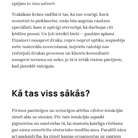
spējām to visu uztvert.
Trakākais krāsu vadībā ir tas, ka nav svarīgi, kurā
nometnē tu pieklauvēsi, visās būs augstas raudzes
speciālisti, kam ir spēcīgi stereotipi, kā darbojas citi
ķēdītes posmi. Un ļoti izteikti bieži — gaužām aplami.
Dizaineri nesaprot druku, repro neprot optiku, iespiedējs
netic materiālu novecošanai, izejvielu ražotāji nav
redzējuši drukas procesus un klientu konsultanti
nesaprot nevienu un neko, jo tā ir ērtāk visiem pārējiem,
kad jāmeklē vainīgais.
Kā tas viss sākās?
Pirmos pastāvīgos un noturīgos attēlus cilvēce iemācījās
zīmēt alās uz sienām. Pēc tam iemācījās sajaukt
pigmentus un saistvielas tā, lai mamuta kaislīga rīvēšana
gar sienu nenotīrītu vēsturisko medību ainu. Paralēli nāca
arī apskaidrība, ka zīmēt kaujas ornamentus uz vaigiem