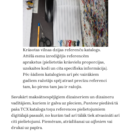
Krāsotas vilnas dzijas referenču katalogs.
Attēlā esmu izrediģējis referencēm
aprakstus (pielietotās krāsvielu proporcijas,
uzskaites kodi un cita specifiska informācija).
Pēc šādiem katalogiem arī pēc vairākiem
gadiem ražotājs spēj atrast precīzu referenci
tam, ko pirms tam jau ir ražojis.
Savukārt maksātnespējīgiem dizaineriem un dizaineru
vadītājiem, kuriem ir galva uz pleciem,
Pantone
piedāvā tā
paša TCX kataloga toņu references pielietojumiem
digitālajā pasaulē, no kurām tad arī tālāk tiek atvasināti arī
citi pielietojumi. Piemēram, atrādīšanai uz
aifoniem
vai
drukai uz papīra.