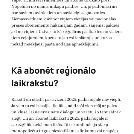
Tāpēc aicinu tevi saņemties un abonēt drukāto presi.
Nopelnīsi no manis milzīgu paldies. Un, ja padomāsi arī
par saviem tuviniekiem un savlaicīgi sagatavoties
Ziemassvētkiem, dāvinot viņiem vietējās vai nacionālās
preses abonementu nākamajam gadam, saņemsi paldies
arī no viņiem. Uztver to kā regulāras pastkartes no visiem
tiem ceļojumiem, kurus tu jau esi ieplānojis un kuros
nekad neiekļausi pasta nodaļas apmeklējumu.
Kā abonēt reģionālo
laikrakstu?
Rakstīt un stāstīt par avīzēm 2025. gada nogalē nav viegli.
Ja vien tu esi izlasījis tik tālu, tad droši vien māj ar galvu
un klusē, lai neierosinātu dialogu un varētu šo tēmu ātrāk
slēgt. Un arī abonēt laikrakstu 2025. gada nogalē ir
sarežģītāk, nekā man likās. Tā ir kombinācija starp
monopolizētu tirgus pieskatīšanu, slinkumu vai nespēju