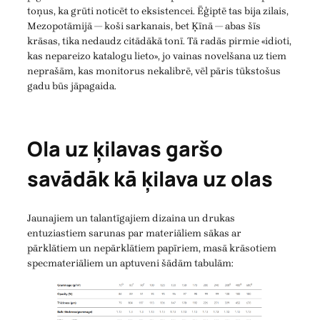
toņus, ka grūti noticēt to eksistencei. Ēģiptē tas bija zilais,
Mezopotāmijā — koši sarkanais, bet Ķīnā — abas šīs
krāsas, tika nedaudz citādākā tonī. Tā radās pirmie «idioti,
kas nepareizo katalogu lieto», jo vainas novelšana uz tiem
neprašām, kas monitorus nekalibrē, vēl pāris tūkstošus
gadu būs jāpagaida.
Ola uz ķilavas garšo
savādāk kā ķilava uz olas
Jaunajiem un talantīgajiem dizaina un drukas
entuziastiem sarunas par materiāliem sākas ar
pārklātiem un nepārklātiem papīriem, masā krāsotiem
specmateriāliem un aptuveni šādām tabulām: