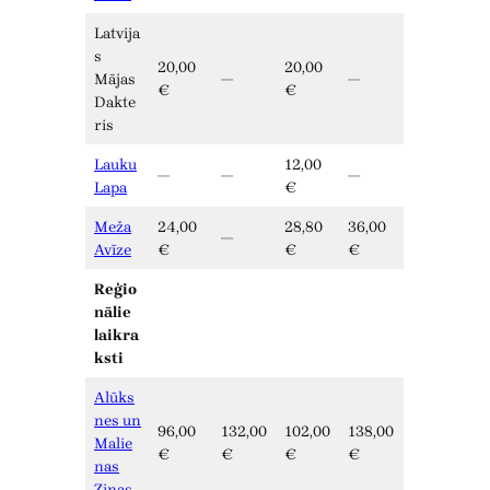
Latvija
s
20,00
20,00
Mājas
—
—
€
€
Dakte
ris
Lauku
12,00
—
—
—
Lapa
€
Meža
24,00
28,80
36,00
—
Avīze
€
€
€
Reģio
nālie
laikra
ksti
Alūks
nes un
96,00
132,00
102,00
138,00
Malie
€
€
€
€
nas
Ziņas