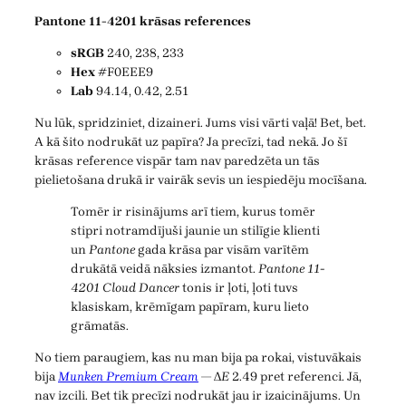
Pantone 11-4201 krāsas references
sRGB
240, 238, 233
Hex
#F0EEE9
Lab
94.14, 0.42, 2.51
Nu lūk, spridziniet, dizaineri. Jums visi vārti vaļā! Bet, bet.
A kā šito nodrukāt uz papīra? Ja precīzi, tad nekā. Jo šī
krāsas reference vispār tam nav paredzēta un tās
pielietošana drukā ir vairāk sevis un iespiedēju mocīšana.
Tomēr ir risinājums arī tiem, kurus tomēr
stipri notramdījuši jaunie un stilīgie klienti
un
Pantone
gada krāsa par visām varītēm
drukātā veidā nāksies izmantot.
Pantone 11-
4201 Cloud Dancer
tonis ir ļoti, ļoti tuvs
klasiskam, krēmīgam papīram, kuru lieto
grāmatās.
No tiem paraugiem, kas nu man bija pa rokai, vistuvākais
bija
Munken Premium Cream
— Δ
E
2.49 pret referenci. Jā,
nav izcili. Bet tik precīzi nodrukāt jau ir izaicinājums. Un