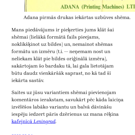
Adana pirmās drukas iekārtas uzbūves shēma.
Mans piedāvājums ir pieķerties jums klāt šai
shēmai (lielākā formātā fails pieejams,
noklikšķinot uz bildes) un, nemainot shēmas
formātu un izmēru (t.i. — neņemam nost un
neliekam klāt pie bildes oriģinālā izmēra),
sakārtojam šo bardaku tā, lai gala lietotājam
būtu daudz vienkāršāk saprast, no kā tad šī
iekārta sastāv.
Saites uz jūsu variantiem shēmai pievienojam
komentāros ierakstam, savukārt pēc kāda laiciņa
izvēlēšos labāko variantu un balvā dāvināšu
iespēju iedzert pāris dzērienus uz mana rēķina
kafejnīcā
Leningrad
.