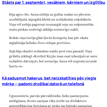
Stāsts par 1. septembri, vecākiem, bērniem un izglītību
Bija agrs rīts. Anna sēdēja uz gultas malas no pleciem
noslīdējušā, atpogātā kleitā un nošļukušās zeķubiksēs.
Viņa vēl nebija paguvusi nomazgāt seju un neķemmētās
matu pinkas nodevīgi atklāja nemierīgo nakti.
Rokās viņa turēja glāzi ķiršu kompota, kas pēc skata
atgādināja lielisko Doro ielejas portvīnu.
Sejā bija skaidri nolasāms naids pret visu pasauli. Viņa
gribētu izkliegt «Kretīni! Kā jūs man esat izbesījuši ar savu
nolādēto dārziņu!», bet nevarēja. Anna vēl neprata izrunāt
burtu «r».
Kā sadusmot hakerus, bet neizskatīties pēc viegla
mērķa — padomi drošībai datorā un telefonā
Ugunsmūris, paroļu pārvaldnieks, lieko paziņojumu
atslēgšana, drošu saziņas rīku izvēle un divfaktoru
autentifikācijas lietošana ar prātu jau būtiski samazina