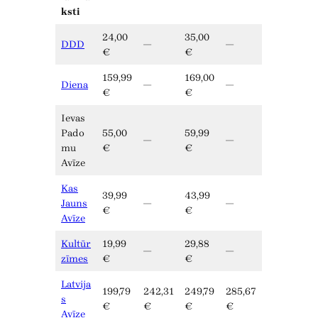
ksti
24,00
35,00
DDD
—
—
€
€
159,99
169,00
Diena
—
—
€
€
Ievas
Pado
55,00
59,99
—
—
mu
€
€
Avīze
Kas
39,99
43,99
Jauns
—
—
€
€
Avīze
Kultūr
19,99
29,88
—
—
zīmes
€
€
Latvija
199,79
242,31
249,79
285,67
s
€
€
€
€
Avīze