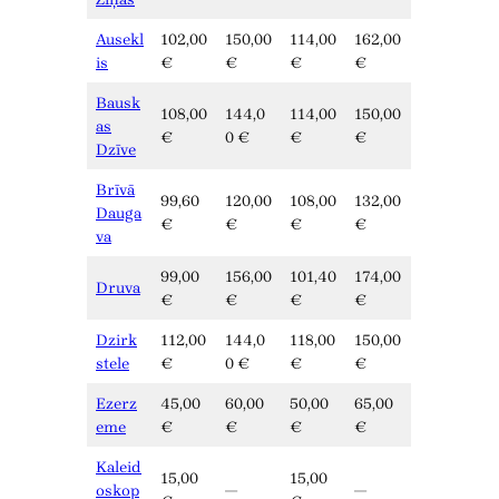
Ausekl
102,00
150,00
114,00
162,00
is
€
€
€
€
Bausk
108,00
144,0
114,00
150,00
as
€
0 €
€
€
Dzīve
Brīvā
99,60
120,00
108,00
132,00
Dauga
€
€
€
€
va
99,00
156,00
101,40
174,00
Druva
€
€
€
€
Dzirk
112,00
144,0
118,00
150,00
stele
€
0 €
€
€
Ezerz
45,00
60,00
50,00
65,00
eme
€
€
€
€
Kaleid
15,00
15,00
oskop
—
—