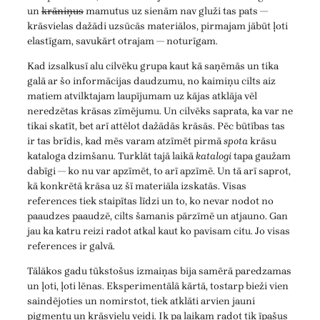
un
krāniņus
mamutus uz sienām nav gluži tas pats —
krāsvielas dažādi uzsūcās materiālos, pirmajam jābūt ļoti
elastīgam, savukārt otrajam — noturīgam.
Kad izsalkusī alu cilvēku grupa kaut kā saņēmās un tika
galā ar šo informācijas daudzumu, no kaimiņu cilts aiz
matiem atvilktajam laupījumam uz kājas atklāja vēl
neredzētas krāsas zīmējumu. Un cilvēks saprata, ka var ne
tikai skatīt, bet arī attēlot dažādās krāsās. Pēc būtības tas
ir tas brīdis, kad mēs varam atzīmēt pirmā
spota
krāsu
kataloga dzimšanu. Turklāt tajā laikā
katalogi
tapa gaužam
dabīgi — ko nu var apzīmēt, to arī apzīmē. Un tā arī saprot,
kā konkrētā krāsa uz šī materiāla izskatās. Visas
references tiek staipītas līdzi un to, ko nevar nodot no
paaudzes paaudzē, cilts šamanis pārzīmē un atjauno. Gan
jau ka katru reizi radot atkal kaut ko pavisam citu. Jo visas
references ir galvā.
Tālākos gadu tūkstošus izmaiņas bija samērā paredzamas
un ļoti, ļoti lēnas. Eksperimentālā kārtā, tostarp bieži vien
saindējoties un nomirstot, tiek atklāti arvien jauni
pigmentu un krāsvielu veidi. Ik pa laikam radot tik īpašus