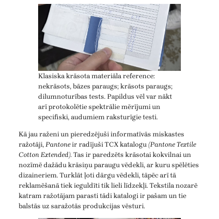
Klasiska krāsota materiāla reference:
nekrāsots, bāzes paraugs; krāsots paraugs;
dilumnoturības tests. Papildus vēl var nākt
arī protokolētie spektrālie mērījumi un
specifiski, audumiem raksturīgie testi.
Kā jau raženi un pieredzējuši informatīvās miskastes
ražotāji,
Pantone
ir radījuši TCX katalogu
(Pantone Textile
Cotton Extended)
. Tas ir paredzēts krāsotai kokvilnai un
nozīmē dažādu krāsiņu paraugu vēdekli, ar kuru spēlēties
dizaineriem. Turklāt ļoti dārgu vēdekli, tāpēc arī tā
reklamēšanā tiek ieguldīti tik lieli līdzekļi. Tekstila nozarē
katram ražotājam parasti tādi katalogi ir pašam un tie
balstās uz saražotās produkcijas vēsturi.