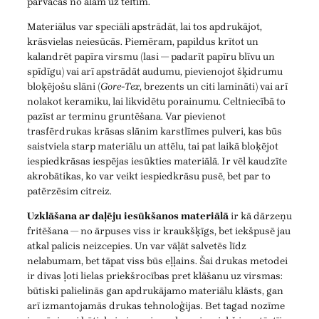
pārvācās no alām uz teltīm.
Materiālus var speciāli apstrādāt, lai tos apdrukājot,
krāsvielas neiesūcās. Piemēram, papildus krītot un
kalandrēt papīra virsmu (lasi — padarīt papīru blīvu un
spīdīgu) vai arī apstrādāt audumu, pievienojot šķidrumu
bloķējošu slāni (
Gore-Tex
, brezents un citi lamināti) vai arī
nolakot keramiku, lai likvidētu porainumu. Celtniecībā to
pazīst ar terminu gruntēšana. Var pievienot
trasfērdrukas krāsas slānim karstlīmes pulveri, kas būs
saistviela starp materiālu un attēlu, tai pat laikā bloķējot
iespiedkrāsas iespējas iesūkties materiālā. Ir vēl kaudzīte
akrobātikas, ko var veikt iespiedkrāsu pusē, bet par to
patērzēsim citreiz.
Uzklāšana ar daļēju iesūkšanos materiālā
ir kā dārzeņu
fritēšana — no ārpuses viss ir kraukšķīgs, bet iekšpusē jau
atkal palicis neizcepies. Un var vāļāt salvetēs līdz
nelabumam, bet tāpat viss būs eļļains. Šai drukas metodei
ir divas ļoti lielas priekšrocības pret klāšanu uz virsmas:
būtiski palielinās gan apdrukājamo materiālu klāsts, gan
arī izmantojamās drukas tehnoloģijas. Bet tagad nozīme