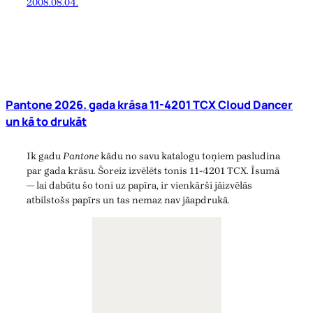
2008.08.04.
Pantone 2026. gada krāsa 11-4201 TCX Cloud Dancer
un kā to drukāt
Ik gadu
Pantone
kādu no savu katalogu toņiem pasludina
par gada krāsu. Šoreiz izvēlēts tonis 11-4201 TCX. Īsumā
— lai dabūtu šo toni uz papīra, ir vienkārši jāizvēlās
atbilstošs papīrs un tas nemaz nav jāapdrukā.