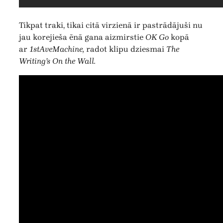
Tikpat traki, tikai citā virzienā ir pastrādājuši nu
jau korejieša ēnā gana aizmirstie
OK Go
kopā
ar
1stAveMachine,
radot klipu dziesmai
The
Writing’s On the Wall.