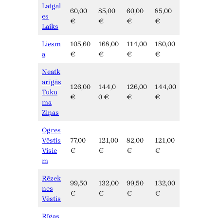
Latgal
60,00
85,00
60,00
85,00
es
€
€
€
€
Laiks
Liesm
105,60
168,00
114,00
180,00
a
€
€
€
€
Neatk
arīgās
126,00
144,0
126,00
144,00
Tuku
€
0 €
€
€
ma
Ziņas
Ogres
Vēstis
77,00
121,00
82,00
121,00
Visie
€
€
€
€
m
Rēzek
99,50
132,00
99,50
132,00
nes
€
€
€
€
Vēstis
Rīgas