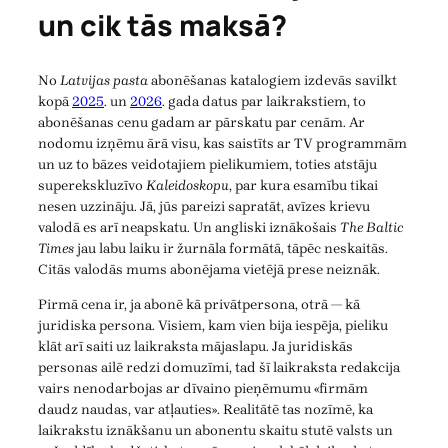
un cik tās maksā?
No
Latvijas pasta
abonēšanas katalogiem izdevās savilkt
kopā
2025
. un
2026
. gada datus par laikrakstiem, to
abonēšanas cenu gadam ar pārskatu par cenām. Ar
nodomu izņēmu ārā visu, kas saistīts ar TV programmām
un uz to bāzes veidotajiem pielikumiem, toties atstāju
superekskluzīvo
Kaleidoskopu
, par kura esamību tikai
nesen uzzināju. Jā, jūs pareizi sapratāt, avīzes krievu
valodā es arī neapskatu. Un angliski iznākošais
The Baltic
Times
jau labu laiku ir žurnāla formātā, tāpēc neskaitās.
Citās valodās mums abonējama vietējā prese neiznāk.
Pirmā cena ir, ja abonē kā privātpersona, otrā — kā
juridiska persona. Visiem, kam vien bija iespēja, pieliku
klāt arī saiti uz laikraksta mājaslapu. Ja juridiskās
personas ailē redzi domuzīmi, tad šī laikraksta redakcija
vairs nenodarbojas ar dīvaino pieņēmumu «firmām
daudz naudas, var atļauties». Realitātē tas nozīmē, ka
laikrakstu iznākšanu un abonentu skaitu stutē valsts un