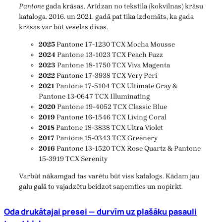
Pantone
gada krāsas. Arīdzan no tekstila (kokvilnas) krāsu
kataloga. 2016. un 2021. gadā pat tika izdomāts, ka gada
krāsas var būt veselas divas.
2025
Pantone 17-1230 TCX Mocha Mousse
2024
Pantone 13-1023 TCX Peach Fuzz
2023
Pantone 18-1750 TCX Viva Magenta
2022
Pantone 17-3938 TCX Very Peri
2021
Pantone 17-5104 TCX Ultimate Gray &
Pantone 13-0647 TCX Illuminating
2020
Pantone 19-4052 TCX Classic Blue
2019
Pantone 16-1546 TCX Living Coral
2018
Pantone 18-3838 TCX Ultra Violet
2017
Pantone 15-0343 TCX Greenery
2016
Pantone 13-1520 TCX Rose Quartz & Pantone
15-3919 TCX Serenity
Varbūt nākamgad tas varētu būt viss katalogs. Kādam jau
galu galā to vajadzētu beidzot saņemties un nopirkt.
Oda drukātajai presei — durvīm uz plašāku pasauli