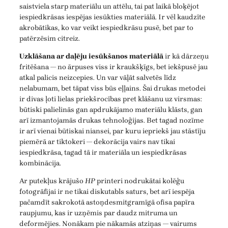
saistviela starp materiālu un attēlu, tai pat laikā bloķējot
iespiedkrāsas iespējas iesūkties materiālā. Ir vēl kaudzīte
akrobātikas, ko var veikt iespiedkrāsu pusē, bet par to
patērzēsim citreiz.
Uzklāšana ar daļēju iesūkšanos materiālā
ir kā dārzeņu
fritēšana — no ārpuses viss ir kraukšķīgs, bet iekšpusē jau
atkal palicis neizcepies. Un var vāļāt salvetēs līdz
nelabumam, bet tāpat viss būs eļļains. Šai drukas metodei
ir divas ļoti lielas priekšrocības pret klāšanu uz virsmas:
būtiski palielinās gan apdrukājamo materiālu klāsts, gan
arī izmantojamās drukas tehnoloģijas. Bet tagad nozīme
ir arī vienai būtiskai niansei, par kuru iepriekš jau stāstīju
piemērā ar tiktokeri — dekorācija vairs nav tikai
iespiedkrāsa, tagad tā ir materiāla un iespiedkrāsas
kombinācija.
Ar putekļus krājušo
HP
printeri nodrukātai kolēģu
fotogrāfijai ir ne tikai diskutabls saturs, bet arī iespēja
pačamdīt sakrokotā astoņdesmitgramīgā ofisa papīra
raupjumu, kas ir uzņēmis par daudz mitruma un
deformējies. Nonākam pie nākamās atziņas — vairums