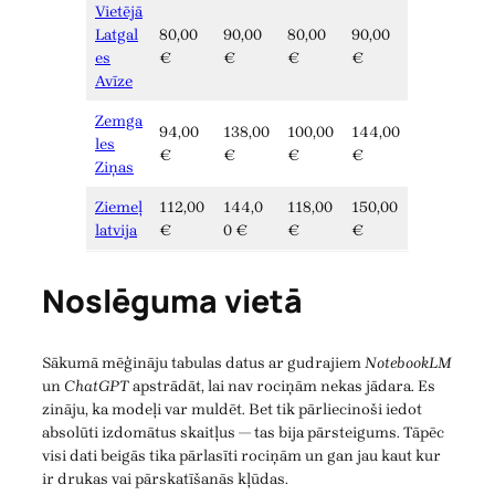
Vietējā
Latgal
80,00
90,00
80,00
90,00
es
€
€
€
€
Avīze
Zemga
94,00
138,00
100,00
144,00
les
€
€
€
€
Ziņas
Ziemeļ
112,00
144,0
118,00
150,00
latvija
€
0 €
€
€
Noslēguma vietā
Sākumā mēģināju tabulas datus ar gudrajiem
NotebookLM
un
ChatGPT
apstrādāt, lai nav rociņām nekas jādara. Es
zināju, ka modeļi var muldēt. Bet tik pārliecinoši iedot
absolūti izdomātus skaitļus — tas bija pārsteigums. Tāpēc
visi dati beigās tika pārlasīti rociņām un gan jau kaut kur
ir drukas vai pārskatīšanās kļūdas.