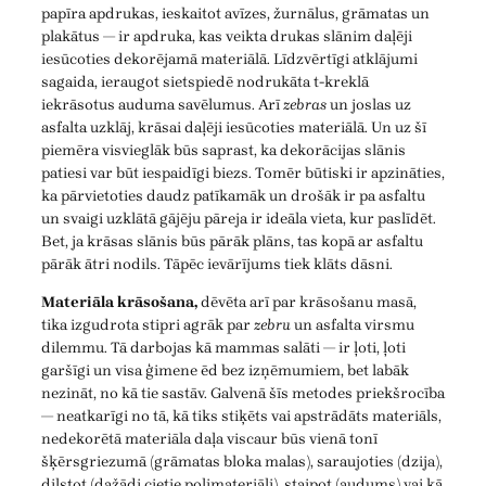
papīra apdrukas, ieskaitot avīzes, žurnālus, grāmatas un
plakātus — ir apdruka, kas veikta drukas slānim daļēji
iesūcoties dekorējamā materiālā. Līdzvērtīgi atklājumi
sagaida, ieraugot sietspiedē nodrukāta t-kreklā
iekrāsotus auduma savēlumus. Arī
zebras
un joslas uz
asfalta uzklāj, krāsai daļēji iesūcoties materiālā. Un uz šī
piemēra visvieglāk būs saprast, ka dekorācijas slānis
patiesi var būt iespaidīgi biezs. Tomēr būtiski ir apzināties,
ka pārvietoties daudz patīkamāk un drošāk ir pa asfaltu
un svaigi uzklātā gājēju pāreja ir ideāla vieta, kur paslīdēt.
Bet, ja krāsas slānis būs pārāk plāns, tas kopā ar asfaltu
pārāk ātri nodils. Tāpēc ievārījums tiek klāts dāsni.
Materiāla krāsošana,
dēvēta arī par krāsošanu masā,
tika izgudrota stipri agrāk par
zebru
un asfalta virsmu
dilemmu. Tā darbojas kā mammas salāti — ir ļoti, ļoti
garšīgi un visa ģimene ēd bez izņēmumiem, bet labāk
nezināt, no kā tie sastāv. Galvenā šīs metodes priekšrocība
— neatkarīgi no tā, kā tiks stiķēts vai apstrādāts materiāls,
nedekorētā materiāla daļa viscaur būs vienā tonī
šķērsgriezumā (grāmatas bloka malas), saraujoties (dzija),
dilstot (dažādi cietie polimateriāli), staipot (audums) vai kā