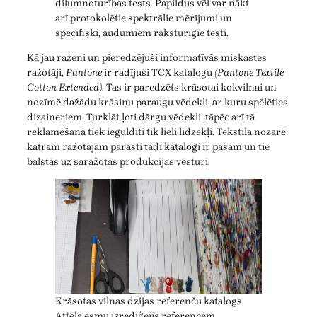
dilumnoturības tests. Papildus vēl var nākt
arī protokolētie spektrālie mērījumi un
specifiski, audumiem raksturīgie testi.
Kā jau raženi un pieredzējuši informatīvās miskastes
ražotāji,
Pantone
ir radījuši TCX katalogu
(Pantone Textile
Cotton Extended)
. Tas ir paredzēts krāsotai kokvilnai un
nozīmē dažādu krāsiņu paraugu vēdekli, ar kuru spēlēties
dizaineriem. Turklāt ļoti dārgu vēdekli, tāpēc arī tā
reklamēšanā tiek ieguldīti tik lieli līdzekļi. Tekstila nozarē
katram ražotājam parasti tādi katalogi ir pašam un tie
balstās uz saražotās produkcijas vēsturi.
Krāsotas vilnas dzijas referenču katalogs.
Attēlā esmu izrediģējis referencēm