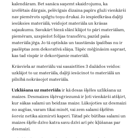
kalendāram. Bet sanāca saņemt skaidrojumu, ka
izvēlētais dārgais, pelēcīgais dizaina papīrs gluži vienkārši
nav piemērots spilgtu toņu drukai. Jo iespiedkrāsa daļēji
iesūksies materiālā, veidojot materiāla un krāsas
sajaukumu. Savukārt biezā slānī klājot to pāri materiālam,
piemēram, uzspiežot folijas transfēru, pazūd paša
materiāla jēga. Jo tā optiskās un taustāmās īpašības nu ir
paslēptas zem dekoratīvā slāņa. Tāpēc mēģināsim saprast,
kas tad vispār ir dekorējamie materiāli.
Krāsviela ar materiālu vai sasaistīties 3 dažādos veidos:
uzklājot to uz materiāla, daļēji iesūcinot to materiālā un
pilnībā nokrāsojot materiāla.
Uzklāšana uz materiāla
ir kā desas šķēles uzlikšana uz
maizes. Desmaizes šķērsgriezumā ir ļoti vienkārši atšķirt,
kur sākas salami un beidzas maize. Lūkojoties uz desmaizi
no augšas, varam tikai minēt, vai zem salami šķēlēm
šoreiz netika aizmirsti kaperi. Tātad pēc būtības salami un
maizes šķēle dzīvo katra savu dzīvi arī pēc kļūšanas par
desmaizi.