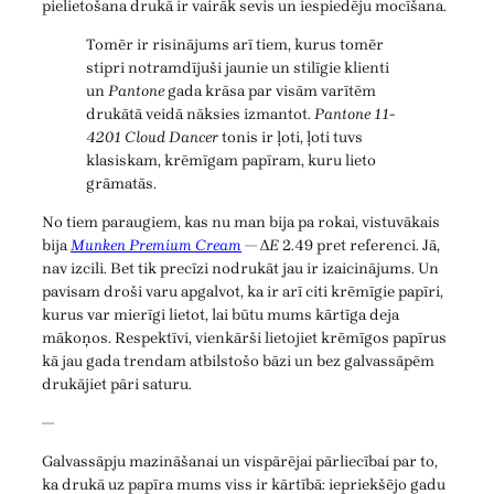
pielietošana drukā ir vairāk sevis un iespiedēju mocīšana.
Tomēr ir risinājums arī tiem, kurus tomēr
stipri notramdījuši jaunie un stilīgie klienti
un
Pantone
gada krāsa par visām varītēm
drukātā veidā nāksies izmantot.
Pantone 11-
4201 Cloud Dancer
tonis ir ļoti, ļoti tuvs
klasiskam, krēmīgam papīram, kuru lieto
grāmatās.
No tiem paraugiem, kas nu man bija pa rokai, vistuvākais
bija
Munken Premium Cream
— Δ
E
2.49 pret referenci. Jā,
nav izcili. Bet tik precīzi nodrukāt jau ir izaicinājums. Un
pavisam droši varu apgalvot, ka ir arī citi krēmīgie papīri,
kurus var mierīgi lietot, lai būtu mums kārtīga deja
mākoņos. Respektīvi, vienkārši lietojiet krēmīgos papīrus
kā jau gada trendam atbilstošo bāzi un bez galvassāpēm
drukājiet pāri saturu.
—
Galvassāpju mazināšanai un vispārējai pārliecībai par to,
ka drukā uz papīra mums viss ir kārtībā: iepriekšējo gadu