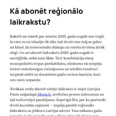
Kā abonēt reģionālo
laikrakstu?
Rakstīt un stāstīt par avīzēm 2025. gada nogalē nav viegli.
Ja vien tu esi izlasījis tik tālu, tad droši vien māj ar galvu
un klusē, lai neierosinātu dialogu un varētu šo tēmu ātrāk
slēgt. Un arī abonēt laikrakstu 2025. gada nogalē ir
sarežģītāk, nekā man likās. Tā ir kombinācija starp
monopolizētu tirgus pieskatīšanu, slinkumu vai nespēju
ieviest mūsdienīgus risinājumus un izteiktu tendenci
turpināt sēdēt uz desmitiem gadu veciem lauriem, kuri
sen vairs nepastāv.
Ātrākais veids abonēt vietējo laikrastu ir ieejot
Latvijas
Pasta
mājaslapā
Abone.lv
,
izvēloties preses izdevumus un
tad noformējot pasūtījumu. Superīgā fīča, par ko pastnieki
droši ka nebūs sajūsmā — iespēja pasūtīt reģionālo
laikrakstu uz jebkuru Latvijas adresi. Visu nākamo gadu