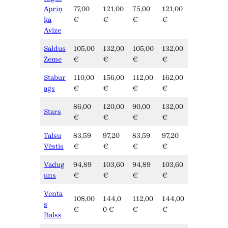
Apriņ
77,00
121,00
75,00
121,00
ķa
€
€
€
€
Avīze
Saldus
105,00
132,00
105,00
132,00
Zeme
€
€
€
€
Stabur
110,00
156,00
112,00
162,00
ags
€
€
€
€
86,00
120,00
90,00
132,00
Stars
€
€
€
€
Talsu
83,59
97,20
83,59
97,20
Vēstis
€
€
€
€
Vadug
94,89
103,60
94,89
103,60
uns
€
€
€
€
Venta
108,00
144,0
112,00
144,00
s
€
0 €
€
€
Balss