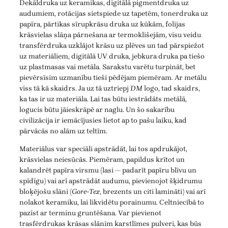
Dekāldruka uz keramikas, digitālā pigmentdruka uz
audumiem, rotācijas sietspiede uz tapetēm, tonerdruka uz
papīra, pārtikas sīrupkrāsu druka uz kūkām, folijas
krāsvielas slāņa pārnešana ar termoklišejām, visu veidu
transfērdruka uzklājot krāsu uz plēves un tad pārspiežot
uz materiāliem, digitālā UV druka, jebkura druka pa tiešo
uz plastmasas vai metāla. Sarakstu varētu turpināt, bet
pievērsīsim uzmanību tieši pēdējam piemēram. Ar metālu
viss tā kā skaidrs. Ja uz tā uztriepj
DM
logo, tad skaidrs,
ka tas ir uz materiāla. Lai tas būtu iestrādāts metālā,
logucis būtu jāieskrāpē ar naglu. Un šo sakarību
civilizācija ir iemācījusies lietot ap to pašu laiku, kad
pārvācās no alām uz teltīm.
Materiālus var speciāli apstrādāt, lai tos apdrukājot,
krāsvielas neiesūcās. Piemēram, papildus krītot un
kalandrēt papīra virsmu (lasi — padarīt papīru blīvu un
spīdīgu) vai arī apstrādāt audumu, pievienojot šķidrumu
bloķējošu slāni (
Gore-Tex
, brezents un citi lamināti) vai arī
nolakot keramiku, lai likvidētu porainumu. Celtniecībā to
pazīst ar terminu gruntēšana. Var pievienot
trasfērdrukas krāsas slānim karstlīmes pulveri, kas būs