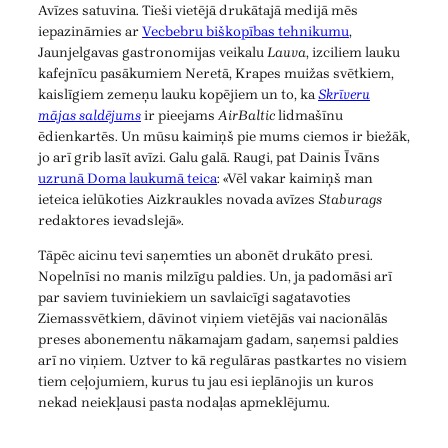
Avīzes satuvina. Tieši vietējā drukātajā medijā mēs
iepazināmies ar
Vecbebru biškopības tehnikumu
,
Jaunjelgavas gastronomijas veikalu
Lauva
, izciliem lauku
kafejnīcu pasākumiem Neretā, Krapes muižas svētkiem,
kaislīgiem zemeņu lauku kopējiem un to, ka
Skrīveru
mājas saldējums
ir pieejams
AirBaltic
lidmašīnu
ēdienkartēs. Un mūsu kaimiņš pie mums ciemos ir biežāk,
jo arī grib lasīt avīzi. Galu galā. Raugi, pat Dainis Īvāns
uzrunā Doma laukumā teica
: «Vēl vakar kaimiņš man
ieteica ielūkoties Aizkraukles novada avīzes
Staburags
redaktores ievadslejā».
Tāpēc aicinu tevi saņemties un abonēt drukāto presi.
Nopelnīsi no manis milzīgu paldies. Un, ja padomāsi arī
par saviem tuviniekiem un savlaicīgi sagatavoties
Ziemassvētkiem, dāvinot viņiem vietējās vai nacionālās
preses abonementu nākamajam gadam, saņemsi paldies
arī no viņiem. Uztver to kā regulāras pastkartes no visiem
tiem ceļojumiem, kurus tu jau esi ieplānojis un kuros
nekad neiekļausi pasta nodaļas apmeklējumu.