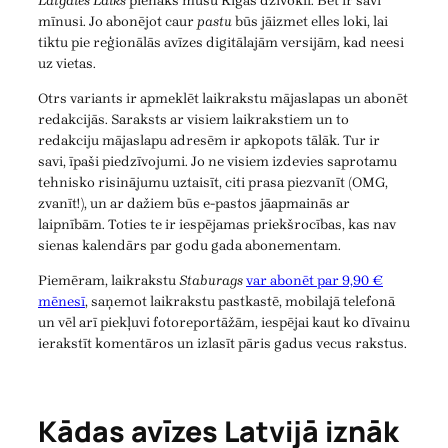
Latgales Laiks
pienāks mūsu Rīgas dzīvoklī. Bet ir savi
mīnusi. Jo abonējot caur
pastu
būs jāizmet elles loki, lai
tiktu pie reģionālās avīzes digitālajām versijām, kad neesi
uz vietas.
Otrs variants ir apmeklēt laikrakstu mājaslapas un abonēt
redakcijās. Saraksts ar visiem laikrakstiem un to
redakciju mājaslapu adresēm ir apkopots tālāk. Tur ir
savi, īpaši piedzīvojumi. Jo ne visiem izdevies saprotamu
tehnisko risinājumu uztaisīt, citi prasa piezvanīt (OMG,
zvanīt!), un ar dažiem būs e-pastos jāapmainās ar
laipnībām. Toties te ir iespējamas priekšrocības, kas nav
sienas kalendārs par godu gada abonementam.
Piemēram, laikrakstu
Staburags
var abonēt par 9,90 €
mēnesī
, saņemot laikrakstu pastkastē, mobilajā telefonā
un vēl arī piekļuvi fotoreportāžām, iespējai kaut ko dīvainu
ierakstīt komentāros un izlasīt pāris gadus vecus rakstus.
Kādas avīzes Latvijā iznāk