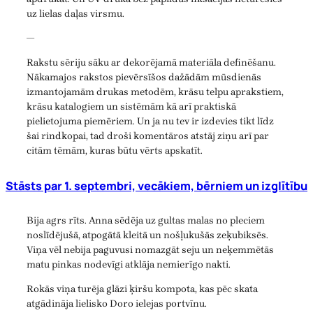
uz lielas daļas virsmu.
—
Rakstu sēriju sāku ar dekorējamā materiāla definēšanu.
Nākamajos rakstos pievērsīšos dažādām mūsdienās
izmantojamām drukas metodēm, krāsu telpu aprakstiem,
krāsu katalogiem un sistēmām kā arī praktiskā
pielietojuma piemēriem. Un ja nu tev ir izdevies tikt līdz
šai rindkopai, tad droši komentāros atstāj ziņu arī par
citām tēmām, kuras būtu vērts apskatīt.
Stāsts par 1. septembri, vecākiem, bērniem un izglītību
Bija agrs rīts. Anna sēdēja uz gultas malas no pleciem
noslīdējušā, atpogātā kleitā un nošļukušās zeķubiksēs.
Viņa vēl nebija paguvusi nomazgāt seju un neķemmētās
matu pinkas nodevīgi atklāja nemierīgo nakti.
Rokās viņa turēja glāzi ķiršu kompota, kas pēc skata
atgādināja lielisko Doro ielejas portvīnu.