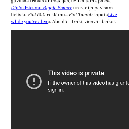
guvušās trakās animācijas, uzlika tam apakšā
Diplo
dziesmu
Biggie Bounce
un radīja pavisam
lielisku
Fiat 500
reklāmu…
Fiat Tumblr
lapai «
Live
while you’re alive
». Absolūti traki, vienvārdsakot.