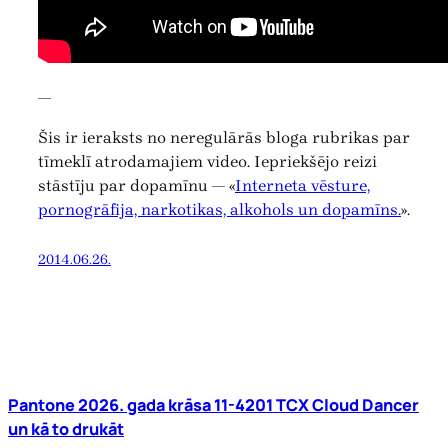
—
Šis ir ieraksts no neregulārās bloga rubrikas par
tīmeklī atrodamajiem video. Iepriekšējo reizi
stāstīju par dopamīnu — «
Interneta vēsture,
pornogrāfija, narkotikas, alkohols un dopamīns.
».
2014.06.26.
Pantone 2026. gada krāsa 11-4201 TCX Cloud Dancer
un kā to drukāt