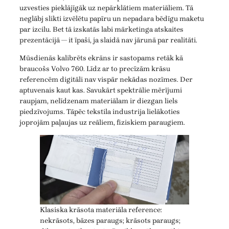
uzvesties pieklājīgāk uz nepārklātiem materiāliem. Tā
neglābj slikti izvēlētu papīru un nepadara bēdīgu maketu
par izcilu. Bet tā izskatās labi mārketinga atskaites
prezentācijā — it īpaši, ja slaidā nav jārunā par realitāti.
Mūsdienās kalibrēts ekrāns ir sastopams retāk kā
braucošs Volvo 760. Līdz ar to precīzām krāsu
referencēm digitāli nav vispār nekādas nozīmes. Der
aptuvenais kaut kas. Savukārt spektrālie mērījumi
raupjam, nelīdzenam materiālam ir diezgan liels
piedzīvojums. Tāpēc tekstila industrija lielākoties
joprojām paļaujas uz reāliem, fiziskiem paraugiem.
Klasiska krāsota materiāla reference:
nekrāsots, bāzes paraugs; krāsots paraugs;