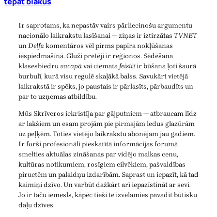
tepat blakus
Ir saprotams, ka nepastāv vairs pārliecinošu argumentu
nacionālo laikrakstu lasīšanai — ziņas ir iztirzātas
TVNET
un
Delfu
komentāros vēl pirms papīra nokļūšanas
iespiedmašīnā. Gluži pretēji ir reģionos. Sēdēšana
klasesbiedru
vacapā
vai ciemata
feisītī
ir būšana ļoti šaurā
burbulī, kurā visu regulē skaļākā balss. Savukārt vietējā
laikrakstā ir spēks, jo paustais ir pārlasīts, pārbaudīts un
par to uzņemas atbildību.
Mūs Skrīveros iekristīja par gājputniem — atbraucam līdz
ar lakšiem un esam projām pie pirmajām ledus glazūrām
uz peļķēm. Toties vietējo laikrakstu abonējam jau gadiem.
Ir forši profesionāli pieskatītā informācijas forumā
smelties aktuālas zināšanas par vidējo malkas cenu,
kultūras notikumiem, rosīgiem cilvēkiem, pašvaldības
piruetēm un palaidņu izdarībām. Saprast un iepazīt, kā tad
kaimiņi dzīvo. Un varbūt dažkārt arī iepazīstināt ar sevi.
Jo ir taču iemesls, kāpēc tieši te izvēlamies pavadīt būtisku
daļu dzīves.