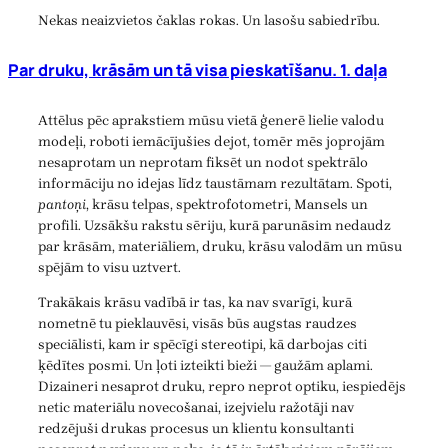
Nekas neaizvietos čaklas rokas. Un lasošu sabiedrību.
Par druku, krāsām un tā visa pieskatīšanu. 1. daļa
Attēlus pēc aprakstiem mūsu vietā ģenerē lielie valodu
modeļi, roboti iemācījušies dejot, tomēr mēs joprojām
nesaprotam un neprotam fiksēt un nodot spektrālo
informāciju no idejas līdz taustāmam rezultātam. Spoti,
pantoņi
, krāsu telpas, spektrofotometri, Mansels un
profili. Uzsākšu rakstu sēriju, kurā parunāsim nedaudz
par krāsām, materiāliem, druku, krāsu valodām un mūsu
spējām to visu uztvert.
Trakākais krāsu vadībā ir tas, ka nav svarīgi, kurā
nometnē tu pieklauvēsi, visās būs augstas raudzes
speciālisti, kam ir spēcīgi stereotipi, kā darbojas citi
ķēdītes posmi. Un ļoti izteikti bieži — gaužām aplami.
Dizaineri nesaprot druku, repro neprot optiku, iespiedējs
netic materiālu novecošanai, izejvielu ražotāji nav
redzējuši drukas procesus un klientu konsultanti