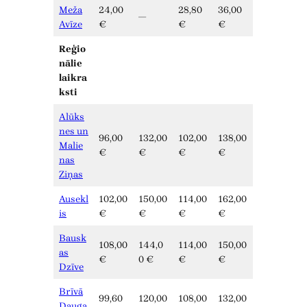
Meža
24,00
28,80
36,00
—
Avīze
€
€
€
Reģio
nālie
laikra
ksti
Alūks
nes un
96,00
132,00
102,00
138,00
Malie
€
€
€
€
nas
Ziņas
Ausekl
102,00
150,00
114,00
162,00
is
€
€
€
€
Bausk
108,00
144,0
114,00
150,00
as
€
0 €
€
€
Dzīve
Brīvā
99,60
120,00
108,00
132,00
Dauga