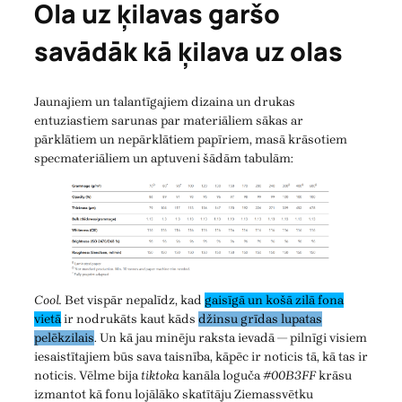
Ola uz ķilavas garšo
savādāk kā ķilava uz olas
Jaunajiem un talantīgajiem dizaina un drukas
entuziastiem sarunas par materiāliem sākas ar
pārklātiem un nepārklātiem papīriem, masā krāsotiem
specmateriāliem un aptuveni šādām tabulām:
Cool.
Bet vispār nepalīdz, kad
gaisīgā un košā zilā fona
vietā
ir nodrukāts kaut kāds
džinsu grīdas lupatas
pelēkzilais
. Un kā jau minēju raksta ievadā — pilnīgi visiem
iesaistītajiem būs sava taisnība, kāpēc ir noticis tā, kā tas ir
noticis. Vēlme bija
tiktoka
kanāla loguča
#00B3FF
krāsu
izmantot kā fonu lojālāko skatītāju Ziemassvētku