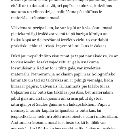
citādi ar to dauzoties. Jā, arī papīra celulozes, kokvilnas
audumu un vilnas dzijas balināšana pēc būtības ir
materiāla krāsošana masā.
Vēl viena superīga lieta, ko var iegūt ar krāsošanu masā —
pietiekami ilgi ieslēdzot vienā telpā bariņu ķīmiķu un
fiziķu kopā ar dekorēšanai izvēlēto vielu, to var dabūt
praktiski jebkurā krāsā. Izņemot linu. Lins ir čakars.
Dikti jau nepalīdz šito visu zināt, ja tāpat nav skaidrs, ko ar
to visu iesākt. Iesākt vajadzētu ar gala iznākuma
formulēšanu. Kad ar to ir tikts galā, var izvēlēties
materiālu. Piemēram, ja noklāsim papīru ar hologrāfisko
laminātu un tad uz tā drukāsim, ir pilnīgi vienalga, kādā
krāsā ir papīrs. Galvenais, lai lamināts pie tā labi turas.
Ceļazīmei nav būtiskas taktilās īpašības, bet materiālam
jābūt gaismu atstarojošam un krāsai jābūt ilgstoši
izturīgai pret Saules gaismu un laikapstākļiem. Papīru
nemazgā, tomēr kapilārās īpašības ir būtiskas, lai
iespiedkrāsas nekontrolēti neizspiestos cauri materiālam.
Auduma krāsošana masā ierobežo to, kā to tālāk var
apdrukāt. Un UV druka bez papildus fiksācijas neturēsies