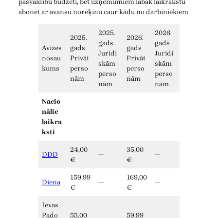
pašvaldību budžeti, bet uzņēmumiem labāk laikrakstu
abonēt ar avansu norēķinu caur kādu no darbiniekiem.
2025.
2026.
2025.
2026.
gads
gads
Avīzes
gads
gads
Juridi
Juridi
nosau
Privāt
Privāt
skām
skām
kums
perso
perso
perso
perso
nām
nām
nām
nām
Nacio
nālie
laikra
ksti
24,00
35,00
DDD
—
—
€
€
159,99
169,00
Diena
—
—
€
€
Ievas
Pado
55,00
59,99