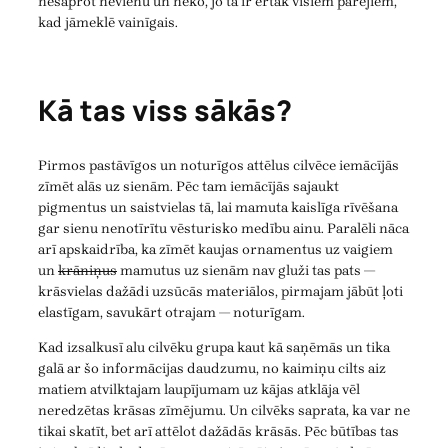
nesaprot nevienu un neko, jo tā ir ērtāk visiem pārējiem,
kad jāmeklē vainīgais.
Kā tas viss sākās?
Pirmos pastāvīgos un noturīgos attēlus cilvēce iemācījās
zīmēt alās uz sienām. Pēc tam iemācījās sajaukt
pigmentus un saistvielas tā, lai mamuta kaislīga rīvēšana
gar sienu nenotīrītu vēsturisko medību ainu. Paralēli nāca
arī apskaidrība, ka zīmēt kaujas ornamentus uz vaigiem
un
krāniņus
mamutus uz sienām nav gluži tas pats —
krāsvielas dažādi uzsūcās materiālos, pirmajam jābūt ļoti
elastīgam, savukārt otrajam — noturīgam.
Kad izsalkusī alu cilvēku grupa kaut kā saņēmās un tika
galā ar šo informācijas daudzumu, no kaimiņu cilts aiz
matiem atvilktajam laupījumam uz kājas atklāja vēl
neredzētas krāsas zīmējumu. Un cilvēks saprata, ka var ne
tikai skatīt, bet arī attēlot dažādās krāsās. Pēc būtības tas