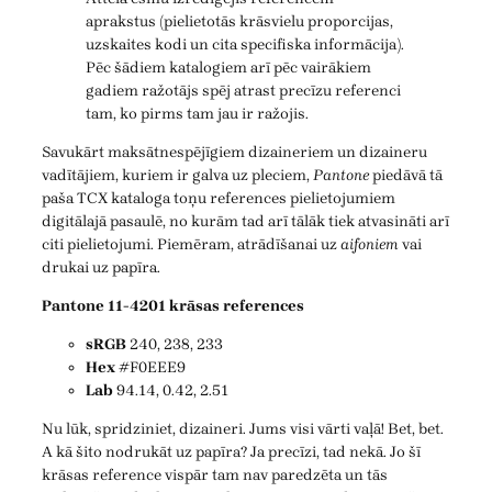
aprakstus (pielietotās krāsvielu proporcijas,
uzskaites kodi un cita specifiska informācija).
Pēc šādiem katalogiem arī pēc vairākiem
gadiem ražotājs spēj atrast precīzu referenci
tam, ko pirms tam jau ir ražojis.
Savukārt maksātnespējīgiem dizaineriem un dizaineru
vadītājiem, kuriem ir galva uz pleciem,
Pantone
piedāvā tā
paša TCX kataloga toņu references pielietojumiem
digitālajā pasaulē, no kurām tad arī tālāk tiek atvasināti arī
citi pielietojumi. Piemēram, atrādīšanai uz
aifoniem
vai
drukai uz papīra.
Pantone 11-4201 krāsas references
sRGB
240, 238, 233
Hex
#F0EEE9
Lab
94.14, 0.42, 2.51
Nu lūk, spridziniet, dizaineri. Jums visi vārti vaļā! Bet, bet.
A kā šito nodrukāt uz papīra? Ja precīzi, tad nekā. Jo šī
krāsas reference vispār tam nav paredzēta un tās