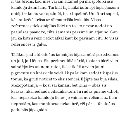
ir tas brīdis, kad mēs varam atzīmēt pirmā
spota
krāsu
kataloga dzimšanu. Turklāt tajā laikā
katalogi
tapa gaužam
dabīgi — ko nu var apzīmēt, to arī apzīmē. Un tā arī saprot,
kā konkrētā krāsa uz šī materiāla izskatās. Visas
references tiek staipītas līdzi un to, ko nevar nodot no
paaudzes paaudzē, cilts šamanis pārzīmē un atjauno. Gan
jau ka katru reizi radot atkal kaut ko pavisam citu. Jo visas
references ir galvā.
Tālākos gadu tūkstošus izmaiņas bija samērā paredzamas
un ļoti, ļoti lēnas. Eksperimentālā kārtā, tostarp bieži vien
saindējoties un nomirstot, tiek atklāti arvien jauni
pigmentu un krāsvielu veidi. Ik pa laikam radot tik īpašus
toņus, ka grūti noticēt to eksistencei. Ēģiptē tas bija zilais,
Mezopotāmijā — koši sarkanais, bet Ķīnā — abas šīs
krāsas, tika nedaudz citādākā tonī. Tā radās pirmie «idioti,
kas nepareizo katalogu lieto», jo vainas novelšana uz tiem
neprašām, kas monitorus nekalibrē, vēl pāris tūkstošus
gadu būs jāpagaida.