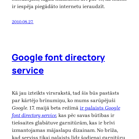
ir iespēja piegādāto internetu ieraudzīt.
2010.08.27.
Google font directory
service
Kā jau izteikts virsrakstā, tad šis būs pastāsts
par kārtējo brīnumiņu, ko mums sarūpējuši
Google.
17. maijā beta režīmā
ir palaists
Google
font directory service
,
kas pēc savas būtības ir
tiešsaites glabātuve garnitūrām, kas ir brīvi
izmantojamas mājaslapu dizainam. No brīža,
kad serviss tikai palaists līdz šodienai garnitūru