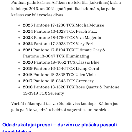
Pantone
gada krāsas. Arīdzan no tekstila (kokvilnas) krāsu
kataloga. 2016. un 2021. gadā pat tika izdomāts, ka gada
krāsas var būt veselas divas.
2025
Pantone 17-1230 TCX Mocha Mousse
2024
Pantone 13-1023 TCX Peach Fuzz
2023
Pantone 18-1750 TCX Viva Magenta
2022
Pantone 17-3938 TCX Very Peri
2021
Pantone 17-5104 TCX Ultimate Gray &
Pantone 13-0647 TCX Illuminating
2020
Pantone 19-4052 TCX Classic Blue
2019
Pantone 16-1546 TCX Living Coral
2018
Pantone 18-3838 TCX Ultra Violet
2017
Pantone 15-0343 TCX Greenery
2016
Pantone 13-1520 TCX Rose Quartz & Pantone
15-3919 TCX Serenity
Varbūt nākamgad tas varētu būt viss katalogs. Kādam jau
galu galā to vajadzētu beidzot saņemties un nopirkt.
Oda drukātajai presei — durvīm uz plašāku pasauli
tepat blakus