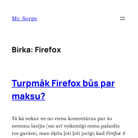
Pāriet
uz
Mr. Serge
saturu
Birka:
Firefox
Turpmāk Firefox būs par
maksu?
Tā kā nekur ne no viena komentārus par šo
neesmu lasījis (vai arī veiksmīgi esmu palaidis
tos garām), man šķita ļoti ļoti jocīgi, kad
Firefox 4