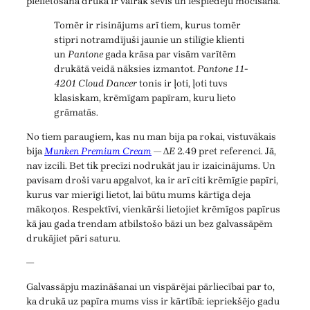
pielietošana drukā ir vairāk sevis un iespiedēju mocīšana.
Tomēr ir risinājums arī tiem, kurus tomēr
stipri notramdījuši jaunie un stilīgie klienti
un
Pantone
gada krāsa par visām varītēm
drukātā veidā nāksies izmantot.
Pantone 11-
4201 Cloud Dancer
tonis ir ļoti, ļoti tuvs
klasiskam, krēmīgam papīram, kuru lieto
grāmatās.
No tiem paraugiem, kas nu man bija pa rokai, vistuvākais
bija
Munken Premium Cream
— Δ
E
2.49 pret referenci. Jā,
nav izcili. Bet tik precīzi nodrukāt jau ir izaicinājums. Un
pavisam droši varu apgalvot, ka ir arī citi krēmīgie papīri,
kurus var mierīgi lietot, lai būtu mums kārtīga deja
mākoņos. Respektīvi, vienkārši lietojiet krēmīgos papīrus
kā jau gada trendam atbilstošo bāzi un bez galvassāpēm
drukājiet pāri saturu.
—
Galvassāpju mazināšanai un vispārējai pārliecībai par to,
ka drukā uz papīra mums viss ir kārtībā: iepriekšējo gadu