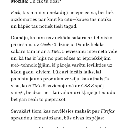
Mozilla:
Un cik tu dosi?
Fuck,
tas mani nu nekādīgi neiepriecina, bet liek
aizdomāties par kaut ko citu—kāpēc tas notika
un kāpēc tas notiek tieši tagad.
Domāju, ka tam nav nekāda sakara ar tehnisko
pāriešanu uz
Gecko 2
dzinēju. Daudz lielāks
sakars tam ir ar
HTML 5
ieviešanu interneta vidē
un, kā tas ir bijis no pieredzes ar iepriekšējām
web–
tehnoloģijām, šī pāreja varētu ievilkties uz
kādu gadu–diviem. Lūk arī ideāls laiks, lai
palaistu jauno produkta versiju, kas atbalstīs
visu, ko
HTML 5
savienojumā ar
CSS 3
spēj
sniegt, beidzot ne tikai voluntāri kļaņčījot naudu,
bet gan reāli to pieprasot.
Savukārt tiem, kas nevēlēsies maksāt par
Firefox
spraudņu izmantošanu, būs divas iespējas: