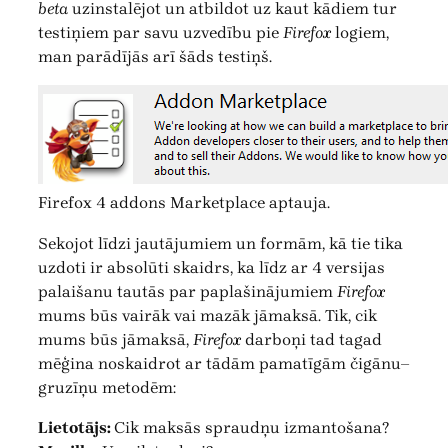
beta
uzinstalējot un atbildot uz kaut kādiem tur
testiņiem par savu uzvedību pie
Firefox
logiem,
man parādījās arī šāds testiņš.
Firefox 4 addons Marketplace aptauja.
Sekojot līdzi jautājumiem un formām, kā tie tika
uzdoti ir absolūti skaidrs, ka līdz ar 4 versijas
palaišanu tautās par paplašinājumiem
Firefox
mums būs vairāk vai mazāk jāmaksā. Tik, cik
mums būs jāmaksā,
Firefox
darboņi tad tagad
mēģina noskaidrot ar tādām pamatīgām čigānu–
gruzīņu metodēm:
Lietotājs:
Cik maksās spraudņu izmantošana?