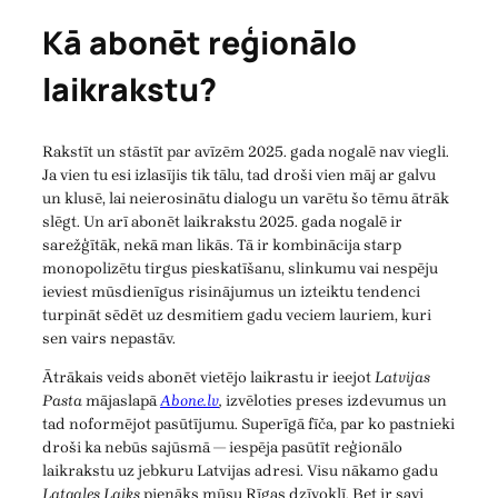
Kā abonēt reģionālo
laikrakstu?
Rakstīt un stāstīt par avīzēm 2025. gada nogalē nav viegli.
Ja vien tu esi izlasījis tik tālu, tad droši vien māj ar galvu
un klusē, lai neierosinātu dialogu un varētu šo tēmu ātrāk
slēgt. Un arī abonēt laikrakstu 2025. gada nogalē ir
sarežģītāk, nekā man likās. Tā ir kombinācija starp
monopolizētu tirgus pieskatīšanu, slinkumu vai nespēju
ieviest mūsdienīgus risinājumus un izteiktu tendenci
turpināt sēdēt uz desmitiem gadu veciem lauriem, kuri
sen vairs nepastāv.
Ātrākais veids abonēt vietējo laikrastu ir ieejot
Latvijas
Pasta
mājaslapā
Abone.lv
,
izvēloties preses izdevumus un
tad noformējot pasūtījumu. Superīgā fīča, par ko pastnieki
droši ka nebūs sajūsmā — iespēja pasūtīt reģionālo
laikrakstu uz jebkuru Latvijas adresi. Visu nākamo gadu
Latgales Laiks
pienāks mūsu Rīgas dzīvoklī. Bet ir savi