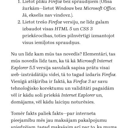
Lietot pliku
Firefox
bez spraudņiem (Ofisa
žurkām—lietot
Windows
bez
Microsoft Office.
Jā, ekselis nav vindovz.).
Lietot trešo
Firefox
versiju, ne līdz galam
izbaudot visas
HTML 5
un
CSS 3
priekšrocības, toties pilnvērtīgi izmantojot
visus iemīļotos spraudņus.
Nu un līdz kam mūs tas novedīs? Elementāri, tas
mūs novedīs līdz tam, ka tā kā
Microsoft Internet
Explorer 5.5
versija savulaik sapisa prātu visai
web
–izstrādātāju videi, tā to tagad izdarīs
Firefox.
Vienīgā atšķirība ir faktā, ka
Firefox 3
ar savu
tehnoloģisko korektumu un validitāti pagaidām
vēl ir kādu soli priekšā
Internet Explorer
un,
domājams, vēl kādu laiciņu noturēsies.
Tomēr fakts paliek fakts—par interneta
pieejamību mēs jau maksājam pakalpojumu
sniedzējam, tagad maksāsim arī par to, ka mums