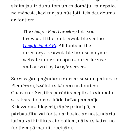
skaits jau ir dubultots un es domāju, ka nepaies
ne mēnesis, kad tur jau būs ļoti liels daudzums
ar fontiem.
The
Google Font Directory
lets you
browse all the fonts available via the
Google Font API
. All fonts in the
directory are available for use on your
website under an open source license
and served by
Google
servers.
Serviss gan pagaidām ir arī ar savām īpatnībām.
Piemēram, izvēloties kādam no fontiem
Character Set, tiks parādīts nepilnais simbolu
saraksts (to pirms kāda brīža pamanīja
Krievzemes blogeri), tāpēc principā, lai
pārbaudītu, vai fonts darbosies ar nestandarta
latīņu vai kirilicas simboliem, nāksies katru no
fontiem pārbaudīt rociņām.