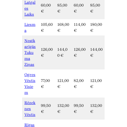
Latgal
60,00
85,00
60,00
85,00
es
€
€
€
€
Laiks
Liesm
105,60
168,00
114,00
180,00
a
€
€
€
€
Neatk
arīgās
126,00
144,0
126,00
144,00
Tuku
€
0 €
€
€
ma
Ziņas
Ogres
Vēstis
77,00
121,00
82,00
121,00
Visie
€
€
€
€
m
Rēzek
99,50
132,00
99,50
132,00
nes
€
€
€
€
Vēstis
Rīgas