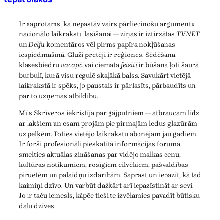
Ir saprotams, ka nepastāv vairs pārliecinošu argumentu
nacionālo laikrakstu lasīšanai — ziņas ir iztirzātas
TVNET
un
Delfu
komentāros vēl pirms papīra nokļūšanas
iespiedmašīnā. Gluži pretēji ir reģionos. Sēdēšana
klasesbiedru
vacapā
vai ciemata
feisītī
ir būšana ļoti šaurā
burbulī, kurā visu regulē skaļākā balss. Savukārt vietējā
laikrakstā ir spēks, jo paustais ir pārlasīts, pārbaudīts un
par to uzņemas atbildību.
Mūs Skrīveros iekristīja par gājputniem — atbraucam līdz
ar lakšiem un esam projām pie pirmajām ledus glazūrām
uz peļķēm. Toties vietējo laikrakstu abonējam jau gadiem.
Ir forši profesionāli pieskatītā informācijas forumā
smelties aktuālas zināšanas par vidējo malkas cenu,
kultūras notikumiem, rosīgiem cilvēkiem, pašvaldības
piruetēm un palaidņu izdarībām. Saprast un iepazīt, kā tad
kaimiņi dzīvo. Un varbūt dažkārt arī iepazīstināt ar sevi.
Jo ir taču iemesls, kāpēc tieši te izvēlamies pavadīt būtisku
daļu dzīves.