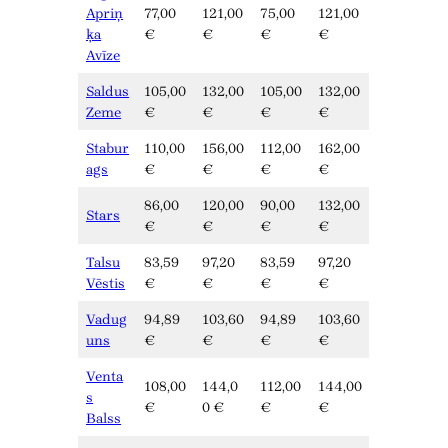
Apriņ
77,00
121,00
75,00
121,00
ķa
€
€
€
€
Avīze
Saldus
105,00
132,00
105,00
132,00
Zeme
€
€
€
€
Stabur
110,00
156,00
112,00
162,00
ags
€
€
€
€
86,00
120,00
90,00
132,00
Stars
€
€
€
€
Talsu
83,59
97,20
83,59
97,20
Vēstis
€
€
€
€
Vadug
94,89
103,60
94,89
103,60
uns
€
€
€
€
Venta
108,00
144,0
112,00
144,00
s
€
0 €
€
€
Balss