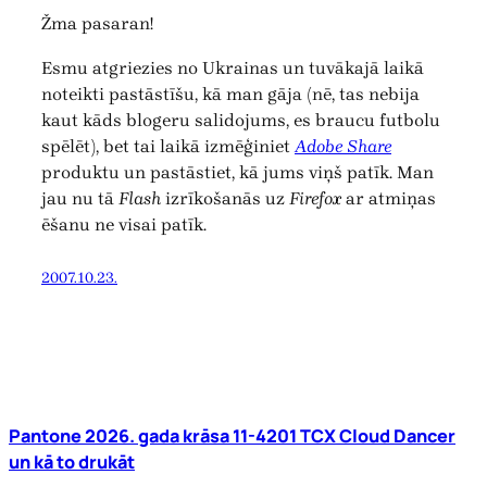
Žma pasaran!
Esmu atgriezies no Ukrainas un tuvākajā laikā
noteikti pastāstīšu, kā man gāja (nē, tas nebija
kaut kāds blogeru salidojums, es braucu futbolu
spēlēt), bet tai laikā izmēģiniet
Adobe Share
produktu un pastāstiet, kā jums viņš patīk. Man
jau nu tā
Flash
izrīkošanās uz
Firefox
ar atmiņas
ēšanu ne visai patīk.
2007.10.23.
Pantone 2026. gada krāsa 11-4201 TCX Cloud Dancer
un kā to drukāt