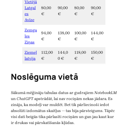
Vietējā
Latgal
80,00
90,00
80,00
90,00
es
€
€
€
€
Avīze
Zemga
94,00
138,00
100,00
144,00
les
€
€
€
€
Ziņas
Ziemeļ
112,00
144,0
118,00
150,00
latvija
€
0 €
€
€
Noslēguma vietā
Sākumā mēģināju tabulas datus ar gudrajiem
NotebookLM
un
ChatGPT
apstrādāt, lai nav rociņām nekas jādara. Es
zināju, ka modeļi var muldēt. Bet tik pārliecinoši iedot
absolūti izdomātus skaitļus — tas bija pārsteigums. Tāpēc
visi dati beigās tika pārlasīti rociņām un gan jau kaut kur
ir drukas vai pārskatīšanās kļūdas.