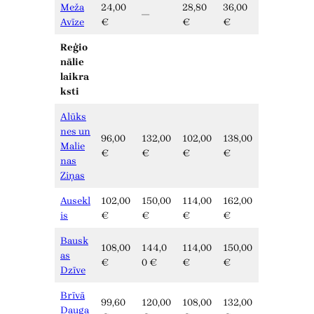
Meža
24,00
28,80
36,00
—
Avīze
€
€
€
Reģio
nālie
laikra
ksti
Alūks
nes un
96,00
132,00
102,00
138,00
Malie
€
€
€
€
nas
Ziņas
Ausekl
102,00
150,00
114,00
162,00
is
€
€
€
€
Bausk
108,00
144,0
114,00
150,00
as
€
0 €
€
€
Dzīve
Brīvā
99,60
120,00
108,00
132,00
Dauga