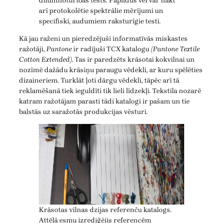
dilumnoturības tests. Papildus vēl var nākt
arī protokolētie spektrālie mērījumi un
specifiski, audumiem raksturīgie testi.
Kā jau raženi un pieredzējuši informatīvās miskastes
ražotāji,
Pantone
ir radījuši TCX katalogu
(Pantone Textile
Cotton Extended)
. Tas ir paredzēts krāsotai kokvilnai un
nozīmē dažādu krāsiņu paraugu vēdekli, ar kuru spēlēties
dizaineriem. Turklāt ļoti dārgu vēdekli, tāpēc arī tā
reklamēšanā tiek ieguldīti tik lieli līdzekļi. Tekstila nozarē
katram ražotājam parasti tādi katalogi ir pašam un tie
balstās uz saražotās produkcijas vēsturi.
Krāsotas vilnas dzijas referenču katalogs.
Attēlā esmu izrediģējis referencēm