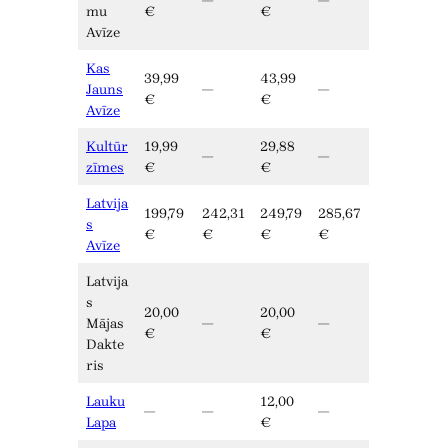
—
—
mu
€
€
Avīze
Kas
39,99
43,99
Jauns
—
—
€
€
Avīze
Kultūr
19,99
29,88
—
—
zīmes
€
€
Latvija
199,79
242,31
249,79
285,67
s
€
€
€
€
Avīze
Latvija
s
20,00
20,00
Mājas
—
—
€
€
Dakte
ris
Lauku
12,00
—
—
—
Lapa
€