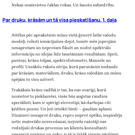
Nekas neaizvietos čaklas rokas. Un lasošu sabiedrību.
Par druku, krāsām un tā visa pieskatīšanu. 1. daļa
Attēlus pēc aprakstiem mūsu vietā ģenerē lielie valodu
modeļi, roboti iemācījušies dejot, tomēr mēs joprojām
nesaprotam un neprotam fiksēt un nodot spektrālo
informāciju no idejas līdz taustāmam rezultātam. Spoti,
pantoņi
, krāsu telpas, spektrofotometri, Mansels un
profili. Uzsākšu rakstu sēriju, kurā parunāsim nedaudz
par krāsām, materiāliem, druku, krāsu valodām un mūsu
spējām to visu uztvert.
Trakākais krāsu vadībā ir tas, ka nav svarīgi, kurā
nometnē tu pieklauvēsi, visās būs augstas raudzes
speciālisti, kam ir spēcīgi stereotipi, kā darbojas citi
ķēdītes posmi. Un ļoti izteikti bieži — gaužām aplami.
Dizaineri nesaprot druku, repro neprot optiku, iespiedējs
netic materiālu novecošanai, izejvielu ražotāji nav
redzējuši drukas procesus un klientu konsultanti
nesaprot nevienu un neko, jo tā ir ērtāk visiem pārējiem,