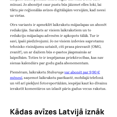
mīnusi. Jo abonējot caur
pastu
būs jāizmet elles loki, lai
tiktu pie reģionālās avīzes digitālajām versijām, kad neesi
uz vietas.
Otrs variants ir apmeklēt laikrakstu mājaslapas un abonēt
redakcijās. Saraksts ar visiem laikrakstiem un to
redakciju mājaslapu adresēm ir apkopots tālāk. Tur ir
savi, īpaši piedzīvojumi. Jo ne visiem izdevies saprotamu
tehnisko risinājumu uztaisīt, citi prasa piezvanīt (OMG,
zvanīt!), un ar dažiem būs e-pastos jāapmainās ar
laipnībām. Toties te ir iespējamas priekšrocības, kas nav
sienas kalendārs par godu gada abonementam.
Piemēram, laikrakstu
Staburags
var abonēt par 9,90 €
mēnesī
, saņemot laikrakstu pastkastē, mobilajā telefonā
un vēl arī piekļuvi fotoreportāžām, iespējai kaut ko dīvainu
ierakstīt komentāros un izlasīt pāris gadus vecus rakstus.
Kādas avīzes Latvijā iznāk