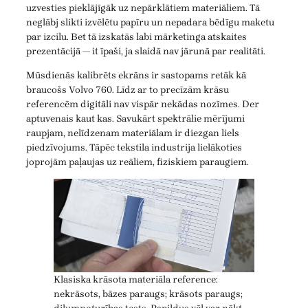
uzvesties pieklājīgāk uz nepārklātiem materiāliem. Tā
neglābj slikti izvēlētu papīru un nepadara bēdīgu maketu
par izcilu. Bet tā izskatās labi mārketinga atskaites
prezentācijā — it īpaši, ja slaidā nav jārunā par realitāti.
Mūsdienās kalibrēts ekrāns ir sastopams retāk kā
braucošs Volvo 760. Līdz ar to precīzām krāsu
referencēm digitāli nav vispār nekādas nozīmes. Der
aptuvenais kaut kas. Savukārt spektrālie mērījumi
raupjam, nelīdzenam materiālam ir diezgan liels
piedzīvojums. Tāpēc tekstila industrija lielākoties
joprojām paļaujas uz reāliem, fiziskiem paraugiem.
Klasiska krāsota materiāla reference:
nekrāsots, bāzes paraugs; krāsots paraugs;