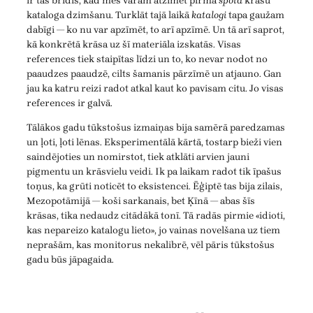
ir tas brīdis, kad mēs varam atzīmēt pirmā
spota
krāsu
kataloga dzimšanu. Turklāt tajā laikā
katalogi
tapa gaužam
dabīgi — ko nu var apzīmēt, to arī apzīmē. Un tā arī saprot,
kā konkrētā krāsa uz šī materiāla izskatās. Visas
references tiek staipītas līdzi un to, ko nevar nodot no
paaudzes paaudzē, cilts šamanis pārzīmē un atjauno. Gan
jau ka katru reizi radot atkal kaut ko pavisam citu. Jo visas
references ir galvā.
Tālākos gadu tūkstošus izmaiņas bija samērā paredzamas
un ļoti, ļoti lēnas. Eksperimentālā kārtā, tostarp bieži vien
saindējoties un nomirstot, tiek atklāti arvien jauni
pigmentu un krāsvielu veidi. Ik pa laikam radot tik īpašus
toņus, ka grūti noticēt to eksistencei. Ēģiptē tas bija zilais,
Mezopotāmijā — koši sarkanais, bet Ķīnā — abas šīs
krāsas, tika nedaudz citādākā tonī. Tā radās pirmie «idioti,
kas nepareizo katalogu lieto», jo vainas novelšana uz tiem
neprašām, kas monitorus nekalibrē, vēl pāris tūkstošus
gadu būs jāpagaida.