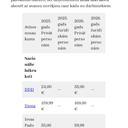
abonēt ar avansu norēķinu caur kādu no darbiniekiem.
2025.
2026.
2025.
2026.
gads
gads
Avīzes
gads
gads
Juridi
Juridi
nosau
Privāt
Privāt
skām
skām
kums
perso
perso
perso
perso
nām
nām
nām
nām
Nacio
nālie
laikra
ksti
24,00
35,00
DDD
—
—
€
€
159,99
169,00
Diena
—
—
€
€
Ievas
Pado
55,00
59,99