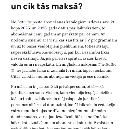
un cik tās maksā?
No
Latvijas pasta
abonēšanas katalogiem izdevās savilkt
kopā
2025
. un
2026
. gada datus par laikrakstiem, to
abonēšanas cenu gadam ar pārskatu par cenām. Ar
nodomu izņēmu ārā visu, kas saistīts ar TV programmām
un uz to bāzes veidotajiem pielikumiem, toties atstāju
superekskluzīvo
Kaleidoskopu
, par kura esamību tikai
nesen uzzināju. Jā, jūs pareizi sapratāt, avīzes krievu
valodā es arī neapskatu. Un angliski iznākošais
The Baltic
Times
jau labu laiku ir žurnāla formātā, tāpēc neskaitās.
Citās valodās mums abonējama vietējā prese neiznāk.
Pirmā cena ir, ja abonē kā privātpersona, otrā — kā
juridiska persona. Visiem, kam vien bija iespēja, pieliku
klāt arī saiti uz laikraksta mājaslapu. Ja juridiskās
personas ailē redzi domuzīmi, tad šī laikraksta redakcija
vairs nenodarbojas ar dīvaino pieņēmumu «firmām
daudz naudas, var atļauties». Realitātē tas nozīmē, ka
laikrakstu iznākšanu un abonentu skaitu stutē valsts un
pašvaldību budžeti, bet uzņēmumiem labāk laikrakstu