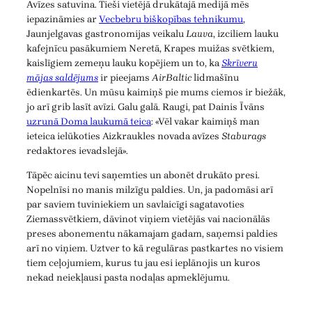
Avīzes satuvina. Tieši vietējā drukātajā medijā mēs
iepazināmies ar
Vecbebru biškopības tehnikumu
,
Jaunjelgavas gastronomijas veikalu
Lauva
, izciliem lauku
kafejnīcu pasākumiem Neretā, Krapes muižas svētkiem,
kaislīgiem zemeņu lauku kopējiem un to, ka
Skrīveru
mājas saldējums
ir pieejams
AirBaltic
lidmašīnu
ēdienkartēs. Un mūsu kaimiņš pie mums ciemos ir biežāk,
jo arī grib lasīt avīzi. Galu galā. Raugi, pat Dainis Īvāns
uzrunā Doma laukumā teica
: «Vēl vakar kaimiņš man
ieteica ielūkoties Aizkraukles novada avīzes
Staburags
redaktores ievadslejā».
Tāpēc aicinu tevi saņemties un abonēt drukāto presi.
Nopelnīsi no manis milzīgu paldies. Un, ja padomāsi arī
par saviem tuviniekiem un savlaicīgi sagatavoties
Ziemassvētkiem, dāvinot viņiem vietējās vai nacionālās
preses abonementu nākamajam gadam, saņemsi paldies
arī no viņiem. Uztver to kā regulāras pastkartes no visiem
tiem ceļojumiem, kurus tu jau esi ieplānojis un kuros
nekad neiekļausi pasta nodaļas apmeklējumu.