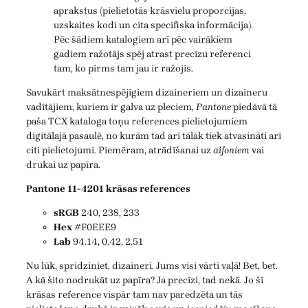
aprakstus (pielietotās krāsvielu proporcijas,
uzskaites kodi un cita specifiska informācija).
Pēc šādiem katalogiem arī pēc vairākiem
gadiem ražotājs spēj atrast precīzu referenci
tam, ko pirms tam jau ir ražojis.
Savukārt maksātnespējīgiem dizaineriem un dizaineru
vadītājiem, kuriem ir galva uz pleciem,
Pantone
piedāvā tā
paša TCX kataloga toņu references pielietojumiem
digitālajā pasaulē, no kurām tad arī tālāk tiek atvasināti arī
citi pielietojumi. Piemēram, atrādīšanai uz
aifoniem
vai
drukai uz papīra.
Pantone 11-4201 krāsas references
sRGB
240, 238, 233
Hex
#F0EEE9
Lab
94.14, 0.42, 2.51
Nu lūk, spridziniet, dizaineri. Jums visi vārti vaļā! Bet, bet.
A kā šito nodrukāt uz papīra? Ja precīzi, tad nekā. Jo šī
krāsas reference vispār tam nav paredzēta un tās