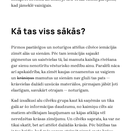
kad jāmeklē vainīgais.
Kā tas viss sākās?
Pirmos pastāvīgos un noturīgos attēlus cilvēce iemācījās
zīmēt alās uz sienām. Pēc tam iemācījās sajaukt
pigmentus un saistvielas tā, lai mamuta kaislīga rīvēšana
gar sienu nenotīrītu vēsturisko medību ainu. Paralēli nāca
arī apskaidrība, ka zīmēt kaujas ornamentus uz vaigiem
un
krāniņus
mamutus uz sienām nav gluži tas pats —
krāsvielas dažādi uzsūcās materiālos, pirmajam jābūt ļoti
elastīgam, savukārt otrajam — noturīgam.
Kad izsalkusī alu cilvēku grupa kaut kā saņēmās un tika
galā ar šo informācijas daudzumu, no kaimiņu cilts aiz
matiem atvilktajam laupījumam uz kājas atklāja vēl
neredzētas krāsas zīmējumu. Un cilvēks saprata, ka var ne
tikai skatīt, bet arī attēlot dažādās krāsās. Pēc būtības tas