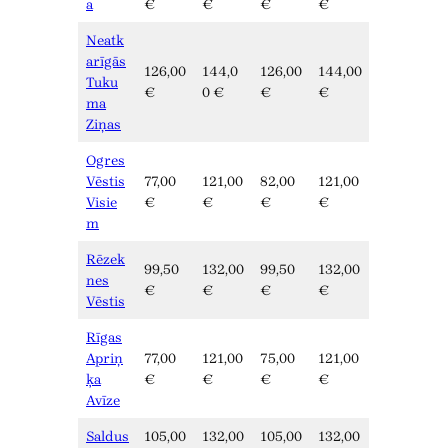
a
€
€
€
€
Neatk
arīgās
126,00
144,0
126,00
144,00
Tuku
€
0 €
€
€
ma
Ziņas
Ogres
Vēstis
77,00
121,00
82,00
121,00
Visie
€
€
€
€
m
Rēzek
99,50
132,00
99,50
132,00
nes
€
€
€
€
Vēstis
Rīgas
Apriņ
77,00
121,00
75,00
121,00
ķa
€
€
€
€
Avīze
Saldus
105,00
132,00
105,00
132,00