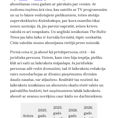
abonēšanas cenu gadam ar pārskatu par cenām. Ar
nodomu izņēmu ārā visu, kas saistīts ar TV programmām
un uz to bāzes veidotajiem pielikumiem, toties atstāju
superekskluzīvo
Kaleidoskopu
, par kura esamību tikai
nesen uzzināju. Jā, jūs pareizi sapratāt, avīzes krievu
valodā es arī neapskatu. Un angliski iznākošais
The Baltic
Times
jau labu laiku ir žurnāla formātā, tāpēc neskaitās.
Citās valodās mums abonējama vietējā prese neiznāk.
Pirmā cena ir, ja abonē kā privātpersona, otrā — kā
juridiska persona. Visiem, kam vien bija iespēja, pieliku
klāt arī saiti uz laikraksta mājaslapu. Ja juridiskās
personas ailē redzi domuzīmi, tad šī laikraksta redakcija
vairs nenodarbojas ar dīvaino pieņēmumu «firmām
daudz naudas, var atļauties». Realitātē tas nozīmē, ka
laikrakstu iznākšanu un abonentu skaitu stutē valsts un
pašvaldību budžeti, bet uzņēmumiem labāk laikrakstu
abonēt ar avansu norēķinu caur kādu no darbiniekiem.
2025.
2026.
2025.
2026.
gads
gads
Avīzes
gads
gads