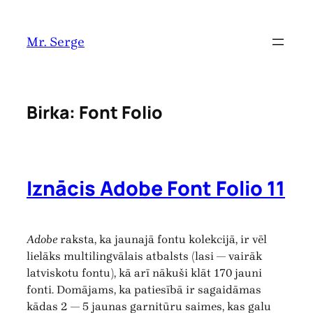
Pāriet
uz
Mr. Serge
saturu
Birka:
Font Folio
Iznācis Adobe Font Folio 11
Adobe
raksta, ka jaunajā fontu kolekcijā, ir vēl
lielāks multilingvālais atbalsts (lasi — vairāk
latviskotu fontu), kā arī nākuši klāt 170 jauni
fonti. Domājams, ka patiesībā ir sagaidāmas
kādas 2 — 5 jaunas garnitūru saimes, kas galu