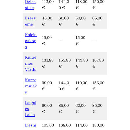
Dzirk
112,00
144,0
118,00
150,00
stele
€
0 €
€
€
Ezerz
45,00
60,00
50,00
65,00
eme
€
€
€
€
Kaleid
15,00
15,00
oskop
—
—
€
€
s
Kurze
131,88
155,88
143,88
167,88
mes
€
€
€
€
Vārds
Kurze
99,00
144,0
110,00
156,00
mniek
€
0 €
€
€
s
Latgal
60,00
85,00
60,00
85,00
es
€
€
€
€
Laiks
Liesm
105,60
168,00
114,00
180,00