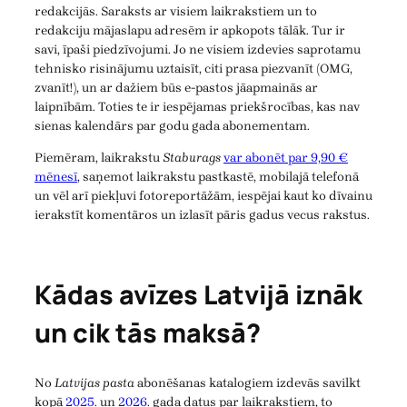
redakcijās. Saraksts ar visiem laikrakstiem un to
redakciju mājaslapu adresēm ir apkopots tālāk. Tur ir
savi, īpaši piedzīvojumi. Jo ne visiem izdevies saprotamu
tehnisko risinājumu uztaisīt, citi prasa piezvanīt (OMG,
zvanīt!), un ar dažiem būs e-pastos jāapmainās ar
laipnībām. Toties te ir iespējamas priekšrocības, kas nav
sienas kalendārs par godu gada abonementam.
Piemēram, laikrakstu
Staburags
var abonēt par 9,90 €
mēnesī
, saņemot laikrakstu pastkastē, mobilajā telefonā
un vēl arī piekļuvi fotoreportāžām, iespējai kaut ko dīvainu
ierakstīt komentāros un izlasīt pāris gadus vecus rakstus.
Kādas avīzes Latvijā iznāk
un cik tās maksā?
No
Latvijas pasta
abonēšanas katalogiem izdevās savilkt
kopā
2025
. un
2026
. gada datus par laikrakstiem, to