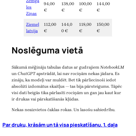
Zemga
94,00
138,00
100,00
144,00
les
€
€
€
€
Ziņas
Ziemeļ
112,00
144,0
118,00
150,00
latvija
€
0 €
€
€
Noslēguma vietā
Sākumā mēģināju tabulas datus ar gudrajiem
NotebookLM
un
ChatGPT
apstrādāt, lai nav rociņām nekas jādara. Es
zināju, ka modeļi var muldēt. Bet tik pārliecinoši iedot
absolūti izdomātus skaitļus — tas bija pārsteigums. Tāpēc
visi dati beigās tika pārlasīti rociņām un gan jau kaut kur
ir drukas vai pārskatīšanās kļūdas.
Nekas neaizvietos čaklas rokas. Un lasošu sabiedrību.
Par druku, krāsām un tā visa pieskatīšanu. 1. daļa