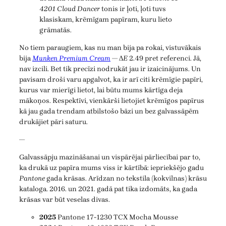
4201 Cloud Dancer
tonis ir ļoti, ļoti tuvs
klasiskam, krēmīgam papīram, kuru lieto
grāmatās.
No tiem paraugiem, kas nu man bija pa rokai, vistuvākais
bija
Munken Premium Cream
— Δ
E
2.49 pret referenci. Jā,
nav izcili. Bet tik precīzi nodrukāt jau ir izaicinājums. Un
pavisam droši varu apgalvot, ka ir arī citi krēmīgie papīri,
kurus var mierīgi lietot, lai būtu mums kārtīga deja
mākoņos. Respektīvi, vienkārši lietojiet krēmīgos papīrus
kā jau gada trendam atbilstošo bāzi un bez galvassāpēm
drukājiet pāri saturu.
—
Galvassāpju mazināšanai un vispārējai pārliecībai par to,
ka drukā uz papīra mums viss ir kārtībā: iepriekšējo gadu
Pantone
gada krāsas. Arīdzan no tekstila (kokvilnas) krāsu
kataloga. 2016. un 2021. gadā pat tika izdomāts, ka gada
krāsas var būt veselas divas.
2025
Pantone 17-1230 TCX Mocha Mousse