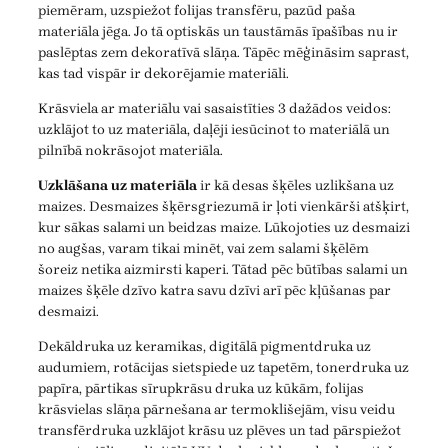
piemēram, uzspiežot folijas transfēru, pazūd paša
materiāla jēga. Jo tā optiskās un taustāmās īpašības nu ir
paslēptas zem dekoratīvā slāņa. Tāpēc mēģināsim saprast,
kas tad vispār ir dekorējamie materiāli.
Krāsviela ar materiālu vai sasaistīties 3 dažādos veidos:
uzklājot to uz materiāla, daļēji iesūcinot to materiālā un
pilnībā nokrāsojot materiāla.
Uzklāšana uz materiāla
ir kā desas šķēles uzlikšana uz
maizes. Desmaizes šķērsgriezumā ir ļoti vienkārši atšķirt,
kur sākas salami un beidzas maize. Lūkojoties uz desmaizi
no augšas, varam tikai minēt, vai zem salami šķēlēm
šoreiz netika aizmirsti kaperi. Tātad pēc būtības salami un
maizes šķēle dzīvo katra savu dzīvi arī pēc kļūšanas par
desmaizi.
Dekāldruka uz keramikas, digitālā pigmentdruka uz
audumiem, rotācijas sietspiede uz tapetēm, tonerdruka uz
papīra, pārtikas sīrupkrāsu druka uz kūkām, folijas
krāsvielas slāņa pārnešana ar termoklišejām, visu veidu
transfērdruka uzklājot krāsu uz plēves un tad pārspiežot