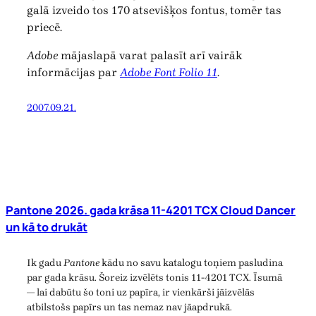
galā izveido tos 170 atsevišķos fontus, tomēr tas
priecē.
Adobe
mājaslapā varat palasīt arī vairāk
informācijas par
Adobe Font Folio 11
.
2007.09.21.
Pantone 2026. gada krāsa 11-4201 TCX Cloud Dancer
un kā to drukāt
Ik gadu
Pantone
kādu no savu katalogu toņiem pasludina
par gada krāsu. Šoreiz izvēlēts tonis 11-4201 TCX. Īsumā
— lai dabūtu šo toni uz papīra, ir vienkārši jāizvēlās
atbilstošs papīrs un tas nemaz nav jāapdrukā.