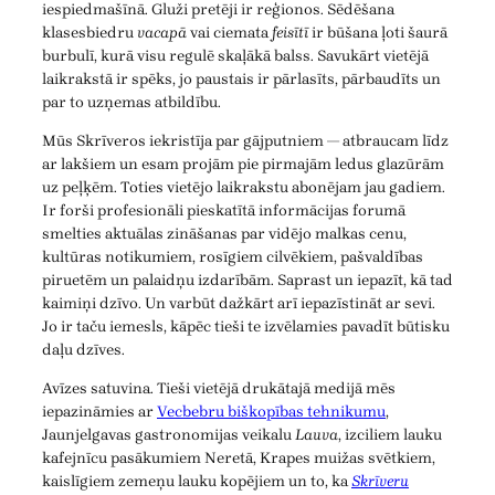
iespiedmašīnā. Gluži pretēji ir reģionos. Sēdēšana
klasesbiedru
vacapā
vai ciemata
feisītī
ir būšana ļoti šaurā
burbulī, kurā visu regulē skaļākā balss. Savukārt vietējā
laikrakstā ir spēks, jo paustais ir pārlasīts, pārbaudīts un
par to uzņemas atbildību.
Mūs Skrīveros iekristīja par gājputniem — atbraucam līdz
ar lakšiem un esam projām pie pirmajām ledus glazūrām
uz peļķēm. Toties vietējo laikrakstu abonējam jau gadiem.
Ir forši profesionāli pieskatītā informācijas forumā
smelties aktuālas zināšanas par vidējo malkas cenu,
kultūras notikumiem, rosīgiem cilvēkiem, pašvaldības
piruetēm un palaidņu izdarībām. Saprast un iepazīt, kā tad
kaimiņi dzīvo. Un varbūt dažkārt arī iepazīstināt ar sevi.
Jo ir taču iemesls, kāpēc tieši te izvēlamies pavadīt būtisku
daļu dzīves.
Avīzes satuvina. Tieši vietējā drukātajā medijā mēs
iepazināmies ar
Vecbebru biškopības tehnikumu
,
Jaunjelgavas gastronomijas veikalu
Lauva
, izciliem lauku
kafejnīcu pasākumiem Neretā, Krapes muižas svētkiem,
kaislīgiem zemeņu lauku kopējiem un to, ka
Skrīveru