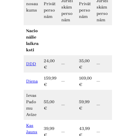
Juridi
Juridi
nosau
Privāt
Privāt
skām
skām
kums
perso
perso
perso
perso
nām
nām
nām
nām
Nacio
nālie
laikra
ksti
24,00
35,00
DDD
—
—
€
€
159,99
169,00
Diena
—
—
€
€
Ievas
Pado
55,00
59,99
—
—
mu
€
€
Avīze
Kas
39,99
43,99
Jauns
—
—
€
€