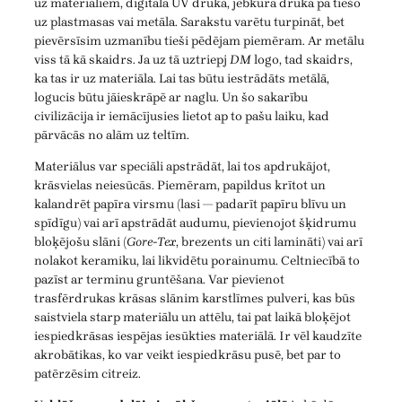
uz materiāliem, digitālā UV druka, jebkura druka pa tiešo
uz plastmasas vai metāla. Sarakstu varētu turpināt, bet
pievērsīsim uzmanību tieši pēdējam piemēram. Ar metālu
viss tā kā skaidrs. Ja uz tā uztriepj
DM
logo, tad skaidrs,
ka tas ir uz materiāla. Lai tas būtu iestrādāts metālā,
logucis būtu jāieskrāpē ar naglu. Un šo sakarību
civilizācija ir iemācījusies lietot ap to pašu laiku, kad
pārvācās no alām uz teltīm.
Materiālus var speciāli apstrādāt, lai tos apdrukājot,
krāsvielas neiesūcās. Piemēram, papildus krītot un
kalandrēt papīra virsmu (lasi — padarīt papīru blīvu un
spīdīgu) vai arī apstrādāt audumu, pievienojot šķidrumu
bloķējošu slāni (
Gore-Tex
, brezents un citi lamināti) vai arī
nolakot keramiku, lai likvidētu porainumu. Celtniecībā to
pazīst ar terminu gruntēšana. Var pievienot
trasfērdrukas krāsas slānim karstlīmes pulveri, kas būs
saistviela starp materiālu un attēlu, tai pat laikā bloķējot
iespiedkrāsas iespējas iesūkties materiālā. Ir vēl kaudzīte
akrobātikas, ko var veikt iespiedkrāsu pusē, bet par to
patērzēsim citreiz.