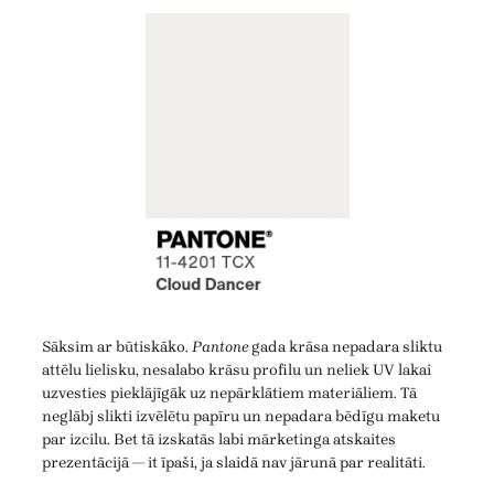
Sāksim ar būtiskāko.
Pantone
gada krāsa nepadara sliktu
attēlu lielisku, nesalabo krāsu profilu un neliek UV lakai
uzvesties pieklājīgāk uz nepārklātiem materiāliem. Tā
neglābj slikti izvēlētu papīru un nepadara bēdīgu maketu
par izcilu. Bet tā izskatās labi mārketinga atskaites
prezentācijā — it īpaši, ja slaidā nav jārunā par realitāti.