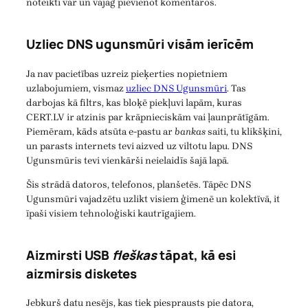
noteikti var un vajag pievienot komentāros.
Uzliec DNS ugunsmūri visām ierīcēm
Ja nav pacietības uzreiz pieķerties nopietniem
uzlabojumiem, vismaz
uzliec DNS Ugunsmūri
. Tas
darbojas kā filtrs, kas bloķē piekļuvi lapām, kuras
CERT.LV ir atzinis par krāpnieciskām vai ļaunprātīgām.
Piemēram, kāds atsūta e-pastu ar
bankas
saiti, tu klikšķini,
un parasts internets tevi aizved uz viltotu lapu. DNS
Ugunsmūris tevi vienkārši neielaidīs šajā lapā.
Šis strādā datoros, telefonos, planšetēs. Tāpēc DNS
Ugunsmūri vajadzētu uzlikt visiem ģimenē un kolektīvā, it
īpaši visiem tehnoloģiski kautrīgajiem.
Aizmirsti USB
fleškas
tāpat, kā esi
aizmirsis disketes
Jebkurš datu nesējs, kas tiek piesprausts pie datora,