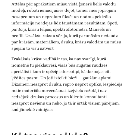
Attēlus pēc aprakstiem mūsu vietā ģenerē lielie valodu
modeļi, roboti iemācījušies dejot, tomēr mēs joprojām
nesaprotam un neprotam fiksēt un nodot spektrālo
informāciju no idejas līdz taustāmam rezultātam. Spoti,
pantoņi
, krāsu telpas, spektrofotometri, Mansels un
profili. Uzsākšu rakstu sēriju, kurā parunāsim nedaudz
par krāsām, materiāliem, druku, krāsu valodām un mūsu
spējām to visu uztvert.
Trakākais krāsu vadībā ir tas, ka nav svarīgi, kurā
nometnē tu pieklauvēsi, visās būs augstas raudzes
speciālisti, kam ir spēcīgi stereotipi, kā darbojas citi
ķēdītes posmi. Un ļoti izteikti bieži — gaužām aplami.
Dizaineri nesaprot druku, repro neprot optiku, iespiedējs
netic materiālu novecošanai, izejvielu ražotāji nav
redzējuši drukas procesus un klientu konsultanti
nesaprot nevienu un neko, jo tā ir ērtāk visiem pārējiem,
kad jāmeklē vainīgais.