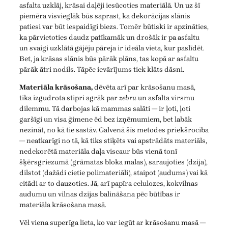
asfalta uzklāj, krāsai daļēji iesūcoties materiālā. Un uz šī
piemēra visvieglāk būs saprast, ka dekorācijas slānis
patiesi var būt iespaidīgi biezs. Tomēr būtiski ir apzināties,
ka pārvietoties daudz patīkamāk un drošāk ir pa asfaltu
un svaigi uzklātā gājēju pāreja ir ideāla vieta, kur paslīdēt.
Bet, ja krāsas slānis būs pārāk plāns, tas kopā ar asfaltu
pārāk ātri nodils. Tāpēc ievārījums tiek klāts dāsni.
Materiāla krāsošana,
dēvēta arī par krāsošanu masā,
tika izgudrota stipri agrāk par
zebru
un asfalta virsmu
dilemmu. Tā darbojas kā mammas salāti — ir ļoti, ļoti
garšīgi un visa ģimene ēd bez izņēmumiem, bet labāk
nezināt, no kā tie sastāv. Galvenā šīs metodes priekšrocība
— neatkarīgi no tā, kā tiks stiķēts vai apstrādāts materiāls,
nedekorētā materiāla daļa viscaur būs vienā tonī
šķērsgriezumā (grāmatas bloka malas), saraujoties (dzija),
dilstot (dažādi cietie polimateriāli), staipot (audums) vai kā
citādi ar to dauzoties. Jā, arī papīra celulozes, kokvilnas
audumu un vilnas dzijas balināšana pēc būtības ir
materiāla krāsošana masā.
Vēl viena superīga lieta, ko var iegūt ar krāsošanu masā —