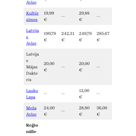
Avīze
Kultūr
19,99
29,88
—
—
zīmes
€
€
Latvija
199,79
242,31
249,79
285,67
s
€
€
€
€
Avīze
Latvija
s
20,00
20,00
Mājas
—
—
€
€
Dakte
ris
Lauku
12,00
—
—
—
Lapa
€
Meža
24,00
28,80
36,00
—
Avīze
€
€
€
Reģio
nālie