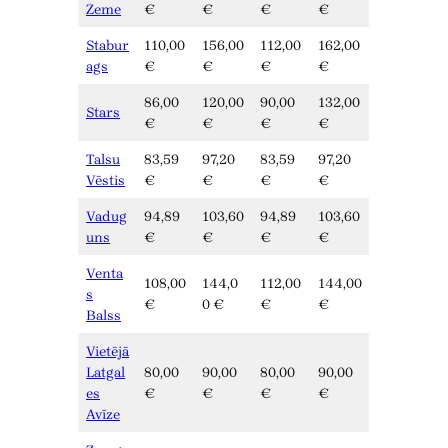
Zeme
€
€
€
€
Stabur
110,00
156,00
112,00
162,00
ags
€
€
€
€
86,00
120,00
90,00
132,00
Stars
€
€
€
€
Talsu
83,59
97,20
83,59
97,20
Vēstis
€
€
€
€
Vadug
94,89
103,60
94,89
103,60
uns
€
€
€
€
Venta
108,00
144,0
112,00
144,00
s
€
0 €
€
€
Balss
Vietējā
Latgal
80,00
90,00
80,00
90,00
es
€
€
€
€
Avīze