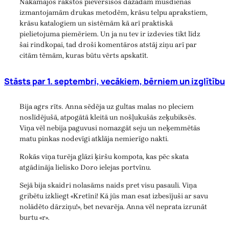
Nākamajos rakstos pievērsīšos dažādām mūsdienās
izmantojamām drukas metodēm, krāsu telpu aprakstiem,
krāsu katalogiem un sistēmām kā arī praktiskā
pielietojuma piemēriem. Un ja nu tev ir izdevies tikt līdz
šai rindkopai, tad droši komentāros atstāj ziņu arī par
citām tēmām, kuras būtu vērts apskatīt.
Stāsts par 1. septembri, vecākiem, bērniem un izglītību
Bija agrs rīts. Anna sēdēja uz gultas malas no pleciem
noslīdējušā, atpogātā kleitā un nošļukušās zeķubiksēs.
Viņa vēl nebija paguvusi nomazgāt seju un neķemmētās
matu pinkas nodevīgi atklāja nemierīgo nakti.
Rokās viņa turēja glāzi ķiršu kompota, kas pēc skata
atgādināja lielisko Doro ielejas portvīnu.
Sejā bija skaidri nolasāms naids pret visu pasauli. Viņa
gribētu izkliegt «Kretīni! Kā jūs man esat izbesījuši ar savu
nolādēto dārziņu!», bet nevarēja. Anna vēl neprata izrunāt
burtu «r».