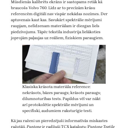
Mūsdienās kalibrēts ekrāns ir sastopams retāk kā
braucošs Volvo 760. Līdz ar to precīzām krāsu
referencēm digitāli nav vispār nekādas nozīmes. Der
aptuvenais kaut kas. Savukārt spektrālie mērījumi
raupjam, nelīdzenam materiālam ir diezgan liels
piedzīvojums. Tāpēc tekstila industrija lielākoties
joprojām paļaujas uz reāliem, fiziskiem paraugiem.
Klasiska krāsota materiāla reference:
nekrāsots, bāzes paraugs; krāsots paraugs;
dilumnoturības tests. Papildus vēl var nākt
arī protokolētie spektrālie mērījumi un
specifiski, audumiem raksturīgie testi.
Kā jau raženi un pieredzējuši informatīvās miskastes
ražotāji,
Pantone
ir radījuši TCX katalogu
(Pantone Textile