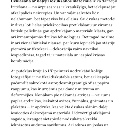
Uzklāšana ar daļēju iesūkšanos materiālā
ir kā dārzeņu
fritēšana — no ārpuses viss ir kraukšķīgs, bet iekšpusē jau
atkal palicis neizcepies. Un var vāļāt salvetēs līdz
nelabumam, bet tāpat viss būs eļļains. Šai drukas metodei
ir divas ļoti lielas priekšrocības pret klāšanu uz virsmas:
būtiski palielinās gan apdrukājamo materiālu klāsts, gan
arī izmantojamās drukas tehnoloģijas. Bet tagad nozīme
ir arī vienai būtiskai niansei, par kuru iepriekš jau stāstīju
piemērā ar tiktokeri — dekorācija vairs nav tikai
iespiedkrāsa, tagad tā ir materiāla un iespiedkrāsas
kombinācija.
Ar putekļus krājušo
HP
printeri nodrukātai kolēģu
fotogrāfijai ir ne tikai diskutabls saturs, bet arī iespēja
pačamdīt sakrokotā astoņdesmitgramīgā ofisa papīra
raupjumu, kas ir uzņēmis par daudz mitruma un
deformējies. Nonākam pie nākamās atziņas — vairums
papīra apdrukas, ieskaitot avīzes, žurnālus, grāmatas un
plakātus — ir apdruka, kas veikta drukas slānim daļēji
iesūcoties dekorējamā materiālā. Līdzvērtīgi atklājumi
sagaida, ieraugot sietspiedē nodrukāta t-kreklā
iekrāsotus auduma savēlumus. Arī
zebras
un joslas uz