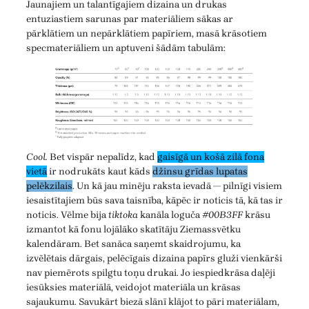
Jaunajiem un talantīgajiem dizaina un drukas
entuziastiem sarunas par materiāliem sākas ar
pārklātiem un nepārklātiem papīriem, masā krāsotiem
specmateriāliem un aptuveni šādām tabulām:
Cool.
Bet vispār nepalīdz, kad
gaisīgā un košā zilā fona
vietā
ir nodrukāts kaut kāds
džinsu grīdas lupatas
pelēkzilais
. Un kā jau minēju raksta ievadā — pilnīgi visiem
iesaistītajiem būs sava taisnība, kāpēc ir noticis tā, kā tas ir
noticis. Vēlme bija
tiktoka
kanāla loguča
#00B3FF
krāsu
izmantot kā fonu lojālāko skatītāju Ziemassvētku
kalendāram. Bet sanāca saņemt skaidrojumu, ka
izvēlētais dārgais, pelēcīgais dizaina papīrs gluži vienkārši
nav piemērots spilgtu toņu drukai. Jo iespiedkrāsa daļēji
iesūksies materiālā, veidojot materiāla un krāsas
sajaukumu. Savukārt biezā slānī klājot to pāri materiālam,