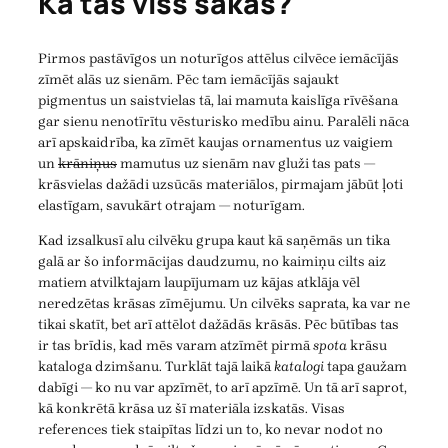
Kā tas viss sākās?
Pirmos pastāvīgos un noturīgos attēlus cilvēce iemācījās
zīmēt alās uz sienām. Pēc tam iemācījās sajaukt
pigmentus un saistvielas tā, lai mamuta kaislīga rīvēšana
gar sienu nenotīrītu vēsturisko medību ainu. Paralēli nāca
arī apskaidrība, ka zīmēt kaujas ornamentus uz vaigiem
un
krāniņus
mamutus uz sienām nav gluži tas pats —
krāsvielas dažādi uzsūcās materiālos, pirmajam jābūt ļoti
elastīgam, savukārt otrajam — noturīgam.
Kad izsalkusī alu cilvēku grupa kaut kā saņēmās un tika
galā ar šo informācijas daudzumu, no kaimiņu cilts aiz
matiem atvilktajam laupījumam uz kājas atklāja vēl
neredzētas krāsas zīmējumu. Un cilvēks saprata, ka var ne
tikai skatīt, bet arī attēlot dažādās krāsās. Pēc būtības tas
ir tas brīdis, kad mēs varam atzīmēt pirmā
spota
krāsu
kataloga dzimšanu. Turklāt tajā laikā
katalogi
tapa gaužam
dabīgi — ko nu var apzīmēt, to arī apzīmē. Un tā arī saprot,
kā konkrētā krāsa uz šī materiāla izskatās. Visas
references tiek staipītas līdzi un to, ko nevar nodot no