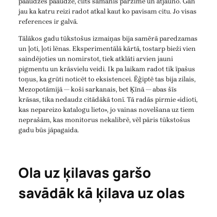
paaudzes paaudzē, cilts šamanis pārzīmē un atjauno. Gan
jau ka katru reizi radot atkal kaut ko pavisam citu. Jo visas
references ir galvā.
Tālākos gadu tūkstošus izmaiņas bija samērā paredzamas
un ļoti, ļoti lēnas. Eksperimentālā kārtā, tostarp bieži vien
saindējoties un nomirstot, tiek atklāti arvien jauni
pigmentu un krāsvielu veidi. Ik pa laikam radot tik īpašus
toņus, ka grūti noticēt to eksistencei. Ēģiptē tas bija zilais,
Mezopotāmijā — koši sarkanais, bet Ķīnā — abas šīs
krāsas, tika nedaudz citādākā tonī. Tā radās pirmie «idioti,
kas nepareizo katalogu lieto», jo vainas novelšana uz tiem
neprašām, kas monitorus nekalibrē, vēl pāris tūkstošus
gadu būs jāpagaida.
Ola uz ķilavas garšo
savādāk kā ķilava uz olas