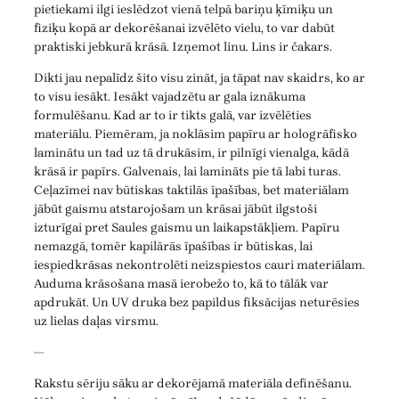
pietiekami ilgi ieslēdzot vienā telpā bariņu ķīmiķu un
fiziķu kopā ar dekorēšanai izvēlēto vielu, to var dabūt
praktiski jebkurā krāsā. Izņemot linu. Lins ir čakars.
Dikti jau nepalīdz šito visu zināt, ja tāpat nav skaidrs, ko ar
to visu iesākt. Iesākt vajadzētu ar gala iznākuma
formulēšanu. Kad ar to ir tikts galā, var izvēlēties
materiālu. Piemēram, ja noklāsim papīru ar hologrāfisko
laminātu un tad uz tā drukāsim, ir pilnīgi vienalga, kādā
krāsā ir papīrs. Galvenais, lai lamināts pie tā labi turas.
Ceļazīmei nav būtiskas taktilās īpašības, bet materiālam
jābūt gaismu atstarojošam un krāsai jābūt ilgstoši
izturīgai pret Saules gaismu un laikapstākļiem. Papīru
nemazgā, tomēr kapilārās īpašības ir būtiskas, lai
iespiedkrāsas nekontrolēti neizspiestos cauri materiālam.
Auduma krāsošana masā ierobežo to, kā to tālāk var
apdrukāt. Un UV druka bez papildus fiksācijas neturēsies
uz lielas daļas virsmu.
—
Rakstu sēriju sāku ar dekorējamā materiāla definēšanu.