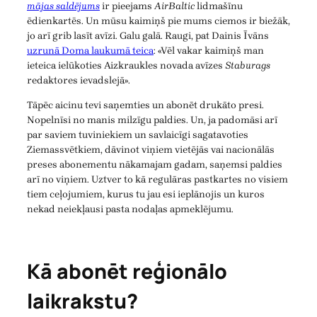
mājas saldējums
ir pieejams
AirBaltic
lidmašīnu
ēdienkartēs. Un mūsu kaimiņš pie mums ciemos ir biežāk,
jo arī grib lasīt avīzi. Galu galā. Raugi, pat Dainis Īvāns
uzrunā Doma laukumā teica
: «Vēl vakar kaimiņš man
ieteica ielūkoties Aizkraukles novada avīzes
Staburags
redaktores ievadslejā».
Tāpēc aicinu tevi saņemties un abonēt drukāto presi.
Nopelnīsi no manis milzīgu paldies. Un, ja padomāsi arī
par saviem tuviniekiem un savlaicīgi sagatavoties
Ziemassvētkiem, dāvinot viņiem vietējās vai nacionālās
preses abonementu nākamajam gadam, saņemsi paldies
arī no viņiem. Uztver to kā regulāras pastkartes no visiem
tiem ceļojumiem, kurus tu jau esi ieplānojis un kuros
nekad neiekļausi pasta nodaļas apmeklējumu.
Kā abonēt reģionālo
laikrakstu?