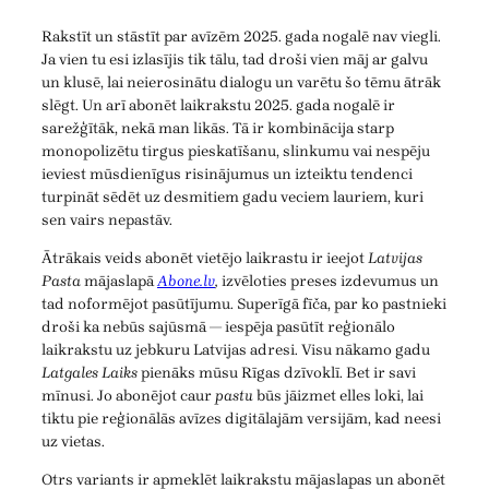
Rakstīt un stāstīt par avīzēm 2025. gada nogalē nav viegli.
Ja vien tu esi izlasījis tik tālu, tad droši vien māj ar galvu
un klusē, lai neierosinātu dialogu un varētu šo tēmu ātrāk
slēgt. Un arī abonēt laikrakstu 2025. gada nogalē ir
sarežģītāk, nekā man likās. Tā ir kombinācija starp
monopolizētu tirgus pieskatīšanu, slinkumu vai nespēju
ieviest mūsdienīgus risinājumus un izteiktu tendenci
turpināt sēdēt uz desmitiem gadu veciem lauriem, kuri
sen vairs nepastāv.
Ātrākais veids abonēt vietējo laikrastu ir ieejot
Latvijas
Pasta
mājaslapā
Abone.lv
,
izvēloties preses izdevumus un
tad noformējot pasūtījumu. Superīgā fīča, par ko pastnieki
droši ka nebūs sajūsmā — iespēja pasūtīt reģionālo
laikrakstu uz jebkuru Latvijas adresi. Visu nākamo gadu
Latgales Laiks
pienāks mūsu Rīgas dzīvoklī. Bet ir savi
mīnusi. Jo abonējot caur
pastu
būs jāizmet elles loki, lai
tiktu pie reģionālās avīzes digitālajām versijām, kad neesi
uz vietas.
Otrs variants ir apmeklēt laikrakstu mājaslapas un abonēt