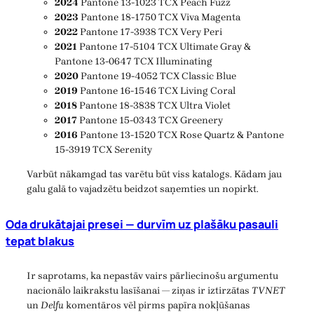
2024
Pantone 13-1023 TCX Peach Fuzz
2023
Pantone 18-1750 TCX Viva Magenta
2022
Pantone 17-3938 TCX Very Peri
2021
Pantone 17-5104 TCX Ultimate Gray &
Pantone 13-0647 TCX Illuminating
2020
Pantone 19-4052 TCX Classic Blue
2019
Pantone 16-1546 TCX Living Coral
2018
Pantone 18-3838 TCX Ultra Violet
2017
Pantone 15-0343 TCX Greenery
2016
Pantone 13-1520 TCX Rose Quartz & Pantone
15-3919 TCX Serenity
Varbūt nākamgad tas varētu būt viss katalogs. Kādam jau
galu galā to vajadzētu beidzot saņemties un nopirkt.
Oda drukātajai presei — durvīm uz plašāku pasauli
tepat blakus
Ir saprotams, ka nepastāv vairs pārliecinošu argumentu
nacionālo laikrakstu lasīšanai — ziņas ir iztirzātas
TVNET
un
Delfu
komentāros vēl pirms papīra nokļūšanas