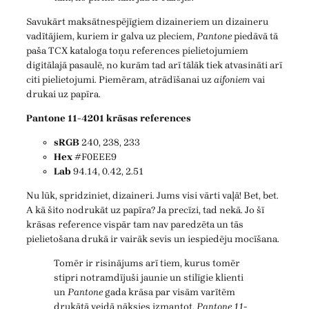
Savukārt maksātnespējīgiem dizaineriem un dizaineru
vadītājiem, kuriem ir galva uz pleciem,
Pantone
piedāvā tā
paša TCX kataloga toņu references pielietojumiem
digitālajā pasaulē, no kurām tad arī tālāk tiek atvasināti arī
citi pielietojumi. Piemēram, atrādīšanai uz
aifoniem
vai
drukai uz papīra.
Pantone 11-4201 krāsas references
sRGB
240, 238, 233
Hex
#F0EEE9
Lab
94.14, 0.42, 2.51
Nu lūk, spridziniet, dizaineri. Jums visi vārti vaļā! Bet, bet.
A kā šito nodrukāt uz papīra? Ja precīzi, tad nekā. Jo šī
krāsas reference vispār tam nav paredzēta un tās
pielietošana drukā ir vairāk sevis un iespiedēju mocīšana.
Tomēr ir risinājums arī tiem, kurus tomēr
stipri notramdījuši jaunie un stilīgie klienti
un
Pantone
gada krāsa par visām varītēm
drukātā veidā nāksies izmantot.
Pantone 11-