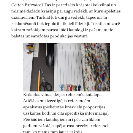
Cotton Extended)
. Tas ir paredzēts krāsotai kokvilnai un
nozīmē dažādu krāsiņu paraugu vēdekli, ar kuru spēlēties
dizaineriem. Turklāt ļoti dārgu vēdekli, tāpēc arī tā
reklamēšanā tiek ieguldīti tik lieli līdzekļi. Tekstila nozarē
katram ražotājam parasti tādi katalogi ir pašam un tie
balstās uz saražotās produkcijas vēsturi.
Krāsotas vilnas dzijas referenču katalogs.
Attēlā esmu izrediģējis referencēm
aprakstus (pielietotās krāsvielu proporcijas,
uzskaites kodi un cita specifiska informācija).
Pēc šādiem katalogiem arī pēc vairākiem
gadiem ražotājs spēj atrast precīzu referenci
tam, ko pirms tam jau ir ražojis.