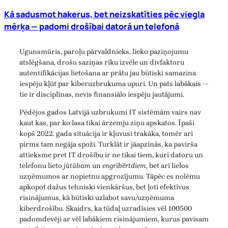
Kā sadusmot hakerus, bet neizskatīties pēc viegla
mērķa — padomi drošībai datorā un telefonā
Ugunsmūris, paroļu pārvaldnieks, lieko paziņojumu
atslēgšana, drošu saziņas rīku izvēle un divfaktoru
autentifikācijas lietošana ar prātu jau būtiski samazina
iespēju kļūt par kiberuzbrukuma upuri. Un pats labākais —
tie ir disciplīnas, nevis finansiālo iespēju jautājumi.
Pēdējos gados Latvijā uzbrukumi IT sistēmām vairs nav
kaut kas, par ko lasa tikai ārzemju ziņu apskatos. Īpaši
kopš 2022. gada situācija ir kļuvusi trakāka, tomēr arī
pirms tam negāja spoži. Turklāt ir jāapzinās, ka pavirša
attieksme pret IT drošību ir ne tikai tiem, kuri datoru un
telefonu lieto
jūtūbam
un
engrībērtdiem
, bet arī lielos
uzņēmumos ar nopietnu apgrozījumu. Tāpēc es nolēmu
apkopot dažus tehniski vienkāršus, bet ļoti efektīvus
risinājumus, kā būtiski uzlabot savu/uzņēmuma
kiberdrošību. Skaidrs, ka tūdaļ uzradīsies vēl 100500
padomdevēji ar vēl labākiem risinājumiem, kurus pavisam