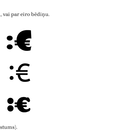
u, vai par eiro bēdiņu.
stums).