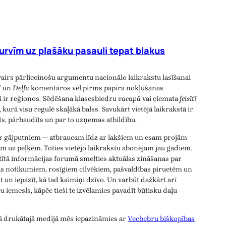
urvīm uz plašāku pasauli tepat blakus
vairs pārliecinošu argumentu nacionālo laikrakstu lasīšanai
T
un
Delfu
komentāros vēl pirms papīra nokļūšanas
ji ir reģionos. Sēdēšana klasesbiedru
vacapā
vai ciemata
feisītī
, kurā visu regulē skaļākā balss. Savukārt vietējā laikrakstā ir
īts, pārbaudīts un par to uzņemas atbildību.
ar gājputniem — atbraucam līdz ar lakšiem un esam projām
m uz peļķēm. Toties vietējo laikrakstu abonējam jau gadiem.
atītā informācijas forumā smelties aktuālas zināšanas par
as notikumiem, rosīgiem cilvēkiem, pašvaldības piruetēm un
 un iepazīt, kā tad kaimiņi dzīvo. Un varbūt dažkārt arī
aču iemesls, kāpēc tieši te izvēlamies pavadīt būtisku daļu
ējā drukātajā medijā mēs iepazināmies ar
Vecbebru biškopības