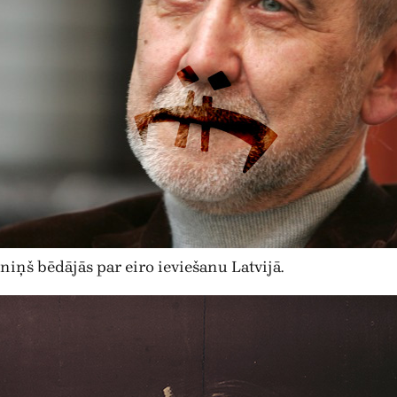
iņš bēdājās par eiro ieviešanu Latvijā.