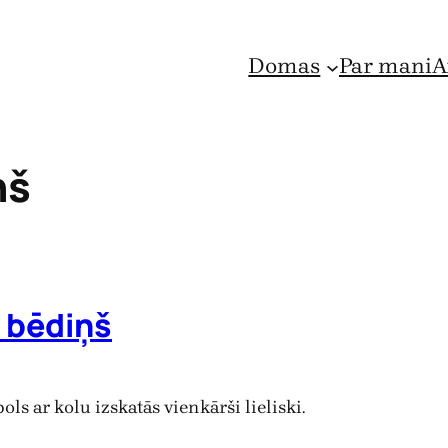
Domas
Par mani
A
ņš
i bēdiņš
ols ar kolu izskatās vienkārši lieliski.