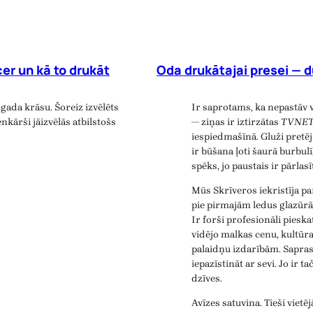
er un kā to drukāt
Oda drukātajai presei — d
gada krāsu. Šoreiz izvēlēts
Ir saprotams, ka nepastāv 
nkārši jāizvēlās atbilstošs
— ziņas ir iztirzātas
TVNE
iespiedmašīnā. Gluži pretē
ir būšana ļoti šaurā burbulī
spēks, jo paustais ir pārlas
Mūs Skrīveros iekristīja p
pie pirmajām ledus glazūrā
Ir forši profesionāli piesk
vidējo malkas cenu, kultūr
palaidņu izdarībām. Saprast
iepazīstināt ar sevi. Jo ir t
dzīves.
Avīzes satuvina. Tieši viet