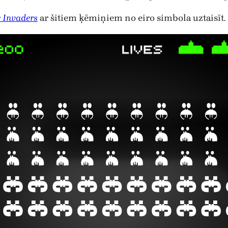
 Invaders
ar šitiem ķēmiņiem no eiro simbola uztaisīt.