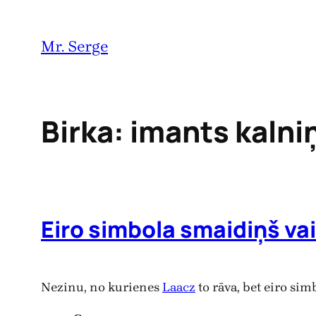
Pāriet
uz
Mr. Serge
saturu
Birka:
imants kalni
Eiro simbola smaidiņš va
Nezinu, no kurienes
Laacz
to rāva, bet eiro simb