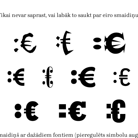
. Tikai nevar saprast, vai labāk to saukt par eiro smaidiņ
maidiņš ar dažādiem fontiem (pieregulēts simbolu aug