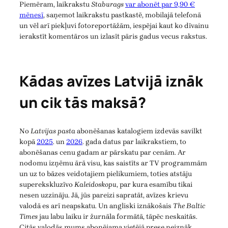
Piemēram, laikrakstu
Staburags
var abonēt par 9,90 €
mēnesī
, saņemot laikrakstu pastkastē, mobilajā telefonā
un vēl arī piekļuvi fotoreportāžām, iespējai kaut ko dīvainu
ierakstīt komentāros un izlasīt pāris gadus vecus rakstus.
Kādas avīzes Latvijā iznāk
un cik tās maksā?
No
Latvijas pasta
abonēšanas katalogiem izdevās savilkt
kopā
2025
. un
2026
. gada datus par laikrakstiem, to
abonēšanas cenu gadam ar pārskatu par cenām. Ar
nodomu izņēmu ārā visu, kas saistīts ar TV programmām
un uz to bāzes veidotajiem pielikumiem, toties atstāju
superekskluzīvo
Kaleidoskopu
, par kura esamību tikai
nesen uzzināju. Jā, jūs pareizi sapratāt, avīzes krievu
valodā es arī neapskatu. Un angliski iznākošais
The Baltic
Times
jau labu laiku ir žurnāla formātā, tāpēc neskaitās.
Citās valodās mums abonējama vietējā prese neiznāk.