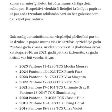
kurus var mierīgi lietot, lai būtu mums kārtīga deja
mākoņos. Respektīvi, vienkārši lietojiet krēmīgos papīrus
kā jau gada trendam atbilstošo bāzi un bez galvassāpēm
drukājiet pāri saturu.
—
Galvassāpju mazināšanai un vispārējai pārliecībai par to,
ka drukā uz papīra mums viss ir kārtībā: iepriekšējo gadu
Pantone
gada krāsas. Arīdzan no tekstila (kokvilnas) krāsu
kataloga. 2016. un 2021. gadā pat tika izdomāts, ka gada
krāsas var būt veselas divas.
2025
Pantone 17-1230 TCX Mocha Mousse
2024
Pantone 13-1023 TCX Peach Fuzz
2023
Pantone 18-1750 TCX Viva Magenta
2022
Pantone 17-3938 TCX Very Peri
2021
Pantone 17-5104 TCX Ultimate Gray &
Pantone 13-0647 TCX Illuminating
2020
Pantone 19-4052 TCX Classic Blue
2019
Pantone 16-1546 TCX Living Coral
2018
Pantone 18-3838 TCX Ultra Violet