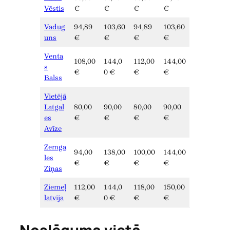
Vēstis
€
€
€
€
Vadug
94,89
103,60
94,89
103,60
uns
€
€
€
€
Venta
108,00
144,0
112,00
144,00
s
€
0 €
€
€
Balss
Vietējā
Latgal
80,00
90,00
80,00
90,00
es
€
€
€
€
Avīze
Zemga
94,00
138,00
100,00
144,00
les
€
€
€
€
Ziņas
Ziemeļ
112,00
144,0
118,00
150,00
latvija
€
0 €
€
€