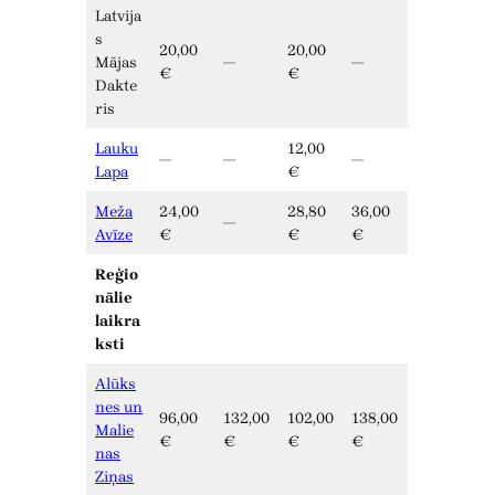
Latvija
s
20,00
20,00
Mājas
—
—
€
€
Dakte
ris
Lauku
12,00
—
—
—
Lapa
€
Meža
24,00
28,80
36,00
—
Avīze
€
€
€
Reģio
nālie
laikra
ksti
Alūks
nes un
96,00
132,00
102,00
138,00
Malie
€
€
€
€
nas
Ziņas