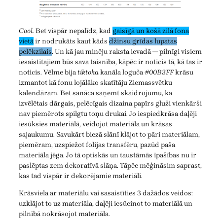
Cool.
Bet vispār nepalīdz, kad
gaisīgā un košā zilā fona
vietā
ir nodrukāts kaut kāds
džinsu grīdas lupatas
pelēkzilais
. Un kā jau minēju raksta ievadā — pilnīgi visiem
iesaistītajiem būs sava taisnība, kāpēc ir noticis tā, kā tas ir
noticis. Vēlme bija
tiktoka
kanāla loguča
#00B3FF
krāsu
izmantot kā fonu lojālāko skatītāju Ziemassvētku
kalendāram. Bet sanāca saņemt skaidrojumu, ka
izvēlētais dārgais, pelēcīgais dizaina papīrs gluži vienkārši
nav piemērots spilgtu toņu drukai. Jo iespiedkrāsa daļēji
iesūksies materiālā, veidojot materiāla un krāsas
sajaukumu. Savukārt biezā slānī klājot to pāri materiālam,
piemēram, uzspiežot folijas transfēru, pazūd paša
materiāla jēga. Jo tā optiskās un taustāmās īpašības nu ir
paslēptas zem dekoratīvā slāņa. Tāpēc mēģināsim saprast,
kas tad vispār ir dekorējamie materiāli.
Krāsviela ar materiālu vai sasaistīties 3 dažādos veidos:
uzklājot to uz materiāla, daļēji iesūcinot to materiālā un
pilnībā nokrāsojot materiāla.