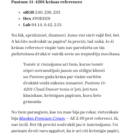
Pantone 11-4201 krāsas references
sRGB
240, 238, 233
Hex
#F0EEE9
Lab
94.14, 0.42, 2.51
Nu lūk, spridziniet, dizaineri. Jums visi vārti vaļā! Bet, bet.
A kā šito nodrukāt uz papīra? Ja precīzi, tad nekā. Jo šī
krāsas reference vispār tam nav paredzēta un tās
pielietošana drukā ir vairāk sevis un iespiedēju mocīšana.
Tomēr ir risinājums arī tiem, kurus tomēr
stipri notramdījuši jaunie un stilīgie klienti
un
Pantone
gada krāsa par visām varītēm
drukātā veidā nāksies izmantot.
Pantone 11-
4201 Cloud Dancer
tonis ir ļoti, ļoti tuvs
klasiskam, krēmīgam papīram, kuru lieto
grāmatās.
No tiem paraugiem, kas nu man bija pa rokai, vistuvākais
bija
Munken Premium Cream
— Δ
E
2.49 pret referenci. Jā,
nav izcili. Bet tik precīzi nodrukāt jau ir izaicinājums. Un
pavisam droši varu apgalvot, ka ir arī citi krēmīgie papīri,