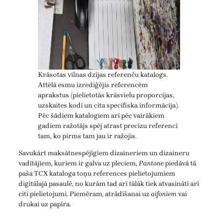
Krāsotas vilnas dzijas referenču katalogs.
Attēlā esmu izrediģējis referencēm
aprakstus (pielietotās krāsvielu proporcijas,
uzskaites kodi un cita specifiska informācija).
Pēc šādiem katalogiem arī pēc vairākiem
gadiem ražotājs spēj atrast precīzu referenci
tam, ko pirms tam jau ir ražojis.
Savukārt maksātnespējīgiem dizaineriem un dizaineru
vadītājiem, kuriem ir galva uz pleciem,
Pantone
piedāvā tā
paša TCX kataloga toņu references pielietojumiem
digitālajā pasaulē, no kurām tad arī tālāk tiek atvasināti arī
citi pielietojumi. Piemēram, atrādīšanai uz
aifoniem
vai
drukai uz papīra.