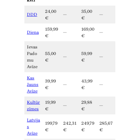
ksti
24,00
35,00
DDD
—
—
€
€
159,99
169,00
Diena
—
—
€
€
Ievas
Pado
55,00
59,99
—
—
mu
€
€
Avīze
Kas
39,99
43,99
Jauns
—
—
€
€
Avīze
Kultūr
19,99
29,88
—
—
zīmes
€
€
Latvija
199,79
242,31
249,79
285,67
s
€
€
€
€
Avīze