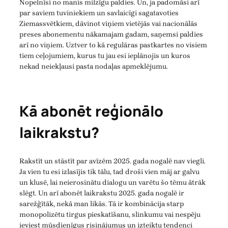
Nopelnīsi no manis milzīgu paldies. Un, ja padomāsi arī
par saviem tuviniekiem un savlaicīgi sagatavoties
Ziemassvētkiem, dāvinot viņiem vietējās vai nacionālās
preses abonementu nākamajam gadam, saņemsi paldies
arī no viņiem. Uztver to kā regulāras pastkartes no visiem
tiem ceļojumiem, kurus tu jau esi ieplānojis un kuros
nekad neiekļausi pasta nodaļas apmeklējumu.
Kā abonēt reģionālo
laikrakstu?
Rakstīt un stāstīt par avīzēm 2025. gada nogalē nav viegli.
Ja vien tu esi izlasījis tik tālu, tad droši vien māj ar galvu
un klusē, lai neierosinātu dialogu un varētu šo tēmu ātrāk
slēgt. Un arī abonēt laikrakstu 2025. gada nogalē ir
sarežģītāk, nekā man likās. Tā ir kombinācija starp
monopolizētu tirgus pieskatīšanu, slinkumu vai nespēju
ieviest mūsdienīgus risinājumus un izteiktu tendenci