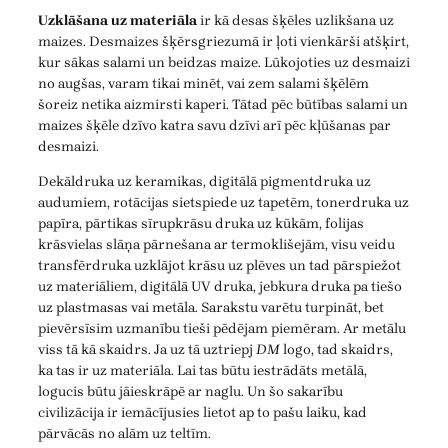
Uzklāšana uz materiāla
ir kā desas šķēles uzlikšana uz
maizes. Desmaizes šķērsgriezumā ir ļoti vienkārši atšķirt,
kur sākas salami un beidzas maize. Lūkojoties uz desmaizi
no augšas, varam tikai minēt, vai zem salami šķēlēm
šoreiz netika aizmirsti kaperi. Tātad pēc būtības salami un
maizes šķēle dzīvo katra savu dzīvi arī pēc kļūšanas par
desmaizi.
Dekāldruka uz keramikas, digitālā pigmentdruka uz
audumiem, rotācijas sietspiede uz tapetēm, tonerdruka uz
papīra, pārtikas sīrupkrāsu druka uz kūkām, folijas
krāsvielas slāņa pārnešana ar termoklišejām, visu veidu
transfērdruka uzklājot krāsu uz plēves un tad pārspiežot
uz materiāliem, digitālā UV druka, jebkura druka pa tiešo
uz plastmasas vai metāla. Sarakstu varētu turpināt, bet
pievērsīsim uzmanību tieši pēdējam piemēram. Ar metālu
viss tā kā skaidrs. Ja uz tā uztriepj
DM
logo, tad skaidrs,
ka tas ir uz materiāla. Lai tas būtu iestrādāts metālā,
logucis būtu jāieskrāpē ar naglu. Un šo sakarību
civilizācija ir iemācījusies lietot ap to pašu laiku, kad
pārvācās no alām uz teltīm.