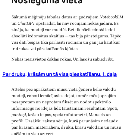
Noslēguma vietā
Sākumā mēģināju tabulas datus ar gudrajiem
NotebookLM
un
ChatGPT
apstrādāt, lai nav rociņām nekas jādara. Es
zināju, ka modeļi var muldēt. Bet tik pārliecinoši iedot
absolūti izdomātus skaitļus — tas bija pārsteigums. Tāpēc
visi dati beigās tika pārlasīti rociņām un gan jau kaut kur
ir drukas vai pārskatīšanās kļūdas.
Nekas neaizvietos čaklas rokas. Un lasošu sabiedrību.
Par druku, krāsām un tā visa pieskatīšanu. 1. daļa
Attēlus pēc aprakstiem mūsu vietā ģenerē lielie valodu
modeļi, roboti iemācījušies dejot, tomēr mēs joprojām
nesaprotam un neprotam fiksēt un nodot spektrālo
informāciju no idejas līdz taustāmam rezultātam. Spoti,
pantoņi
, krāsu telpas, spektrofotometri, Mansels un
profili. Uzsākšu rakstu sēriju, kurā parunāsim nedaudz
par krāsām, materiāliem, druku, krāsu valodām un mūsu
spējām to visu uztvert.