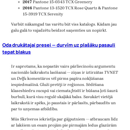
2017
Pantone 15-0343 TCX Greenery
2016
Pantone 13-1520 TCX Rose Quartz & Pantone
15-3919 TCX Serenity
Varbūt nākamgad tas varētu būt viss katalogs. Kādam jau
galu galā to vajadzētu beidzot saņemties un nopirkt.
Oda drukātajai presei — durvīm uz plašāku pasauli
tepat blakus
Ir saprotams, ka nepastāv vairs pārliecinošu argumentu
nacionālo laikrakstu lasīšanai — ziņas ir iztirzātas
TVNET
un
Delfu
komentāros vēl pirms papīra nokļūšanas
iespiedmašīnā. Gluži pretēji ir reģionos. Sēdēšana
klasesbiedru
vacapā
vai ciemata
feisītī
ir būšana ļoti šaurā
burbulī, kurā visu regulē skaļākā balss. Savukārt vietējā
laikrakstā ir spēks, jo paustais ir pārlasīts, pārbaudīts un
par to uzņemas atbildību.
Mūs Skrīveros iekristīja par gājputniem — atbraucam līdz
ar lakšiem un esam projām pie pirmajām ledus glazūrām