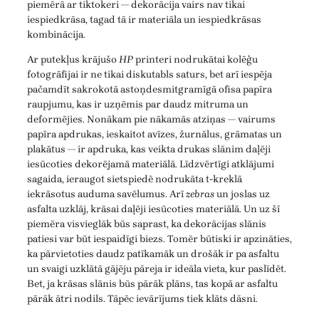
piemērā ar tiktokeri — dekorācija vairs nav tikai
iespiedkrāsa, tagad tā ir materiāla un iespiedkrāsas
kombinācija.
Ar putekļus krājušo
HP
printeri nodrukātai kolēģu
fotogrāfijai ir ne tikai diskutabls saturs, bet arī iespēja
pačamdīt sakrokotā astoņdesmitgramīgā ofisa papīra
raupjumu, kas ir uzņēmis par daudz mitruma un
deformējies. Nonākam pie nākamās atziņas — vairums
papīra apdrukas, ieskaitot avīzes, žurnālus, grāmatas un
plakātus — ir apdruka, kas veikta drukas slānim daļēji
iesūcoties dekorējamā materiālā. Līdzvērtīgi atklājumi
sagaida, ieraugot sietspiedē nodrukāta t-kreklā
iekrāsotus auduma savēlumus. Arī
zebras
un joslas uz
asfalta uzklāj, krāsai daļēji iesūcoties materiālā. Un uz šī
piemēra visvieglāk būs saprast, ka dekorācijas slānis
patiesi var būt iespaidīgi biezs. Tomēr būtiski ir apzināties,
ka pārvietoties daudz patīkamāk un drošāk ir pa asfaltu
un svaigi uzklātā gājēju pāreja ir ideāla vieta, kur paslīdēt.
Bet, ja krāsas slānis būs pārāk plāns, tas kopā ar asfaltu
pārāk ātri nodils. Tāpēc ievārījums tiek klāts dāsni.