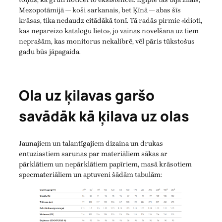
Mezopotāmijā — koši sarkanais, bet Ķīnā — abas šīs
krāsas, tika nedaudz citādākā tonī. Tā radās pirmie «idioti,
kas nepareizo katalogu lieto», jo vainas novelšana uz tiem
neprašām, kas monitorus nekalibrē, vēl pāris tūkstošus
gadu būs jāpagaida.
Ola uz ķilavas garšo
savādāk kā ķilava uz olas
Jaunajiem un talantīgajiem dizaina un drukas
entuziastiem sarunas par materiāliem sākas ar
pārklātiem un nepārklātiem papīriem, masā krāsotiem
specmateriāliem un aptuveni šādām tabulām: