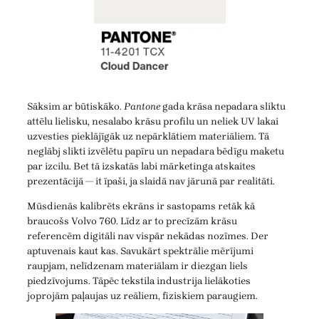
Sāksim ar būtiskāko.
Pantone
gada krāsa nepadara sliktu
attēlu lielisku, nesalabo krāsu profilu un neliek UV lakai
uzvesties pieklājīgāk uz nepārklātiem materiāliem. Tā
neglābj slikti izvēlētu papīru un nepadara bēdīgu maketu
par izcilu. Bet tā izskatās labi mārketinga atskaites
prezentācijā — it īpaši, ja slaidā nav jārunā par realitāti.
Mūsdienās kalibrēts ekrāns ir sastopams retāk kā
braucošs Volvo 760. Līdz ar to precīzām krāsu
referencēm digitāli nav vispār nekādas nozīmes. Der
aptuvenais kaut kas. Savukārt spektrālie mērījumi
raupjam, nelīdzenam materiālam ir diezgan liels
piedzīvojums. Tāpēc tekstila industrija lielākoties
joprojām paļaujas uz reāliem, fiziskiem paraugiem.