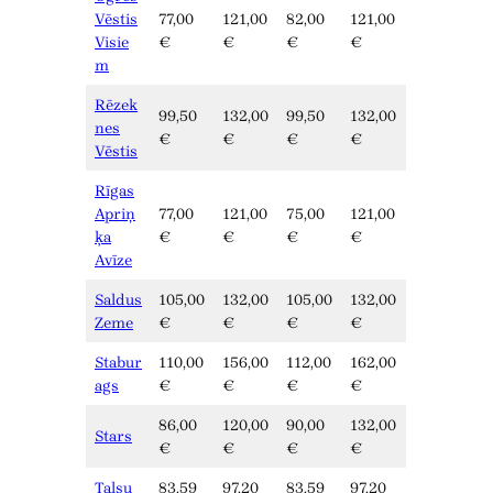
Vēstis
77,00
121,00
82,00
121,00
Visie
€
€
€
€
m
Rēzek
99,50
132,00
99,50
132,00
nes
€
€
€
€
Vēstis
Rīgas
Apriņ
77,00
121,00
75,00
121,00
ķa
€
€
€
€
Avīze
Saldus
105,00
132,00
105,00
132,00
Zeme
€
€
€
€
Stabur
110,00
156,00
112,00
162,00
ags
€
€
€
€
86,00
120,00
90,00
132,00
Stars
€
€
€
€
Talsu
83,59
97,20
83,59
97,20