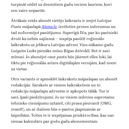
turpināt sēdēt uz desmitiem gadu veciem lauriem, kuri
sen vairs nepastāv.
Ātrākais veids abonēt vietējo laikrastu ir ieejot
Latvijas
Pasta
mājaslapā
Abone.lv
,
izvēloties preses izdevumus un
tad noformējot pasūtījumu. Superīgā fīča, par ko pastnieki
droši ka nebūs sajūsmā — iespēja pasūtīt reģionālo
laikrakstu uz jebkuru Latvijas adresi. Visu nākamo gadu
Latgales Laiks
pienāks mūsu Rīgas dzīvoklī. Bet ir savi
mīnusi. Jo abonējot caur
pastu
būs jāizmet elles loki, lai
tiktu pie reģionālās avīzes digitālajām versijām, kad neesi
uz vietas.
Otrs variants ir apmeklēt laikrakstu mājaslapas un abonēt
redakcijās. Saraksts ar visiem laikrakstiem un to
redakciju mājaslapu adresēm ir apkopots tālāk. Tur ir
savi, īpaši piedzīvojumi. Jo ne visiem izdevies saprotamu
tehnisko risinājumu uztaisīt, citi prasa piezvanīt (OMG,
zvanīt!), un ar dažiem būs e-pastos jāapmainās ar
laipnībām. Toties te ir iespējamas priekšrocības, kas nav
sienas kalendārs par godu gada abonementam.