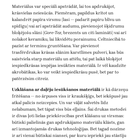
Materiālus var speciāli apstrādāt, lai tos apdrukājot,
krāsvielas neiesūcās. Piemēram, papildus krītot un
kalandrēt papīra virsmu (lasi — padarīt papīru blīvu un
spīdīgu) vai arī apstrādāt audumu, pievienojot šķidrumu
bloķējošu slāni (
Gore-Tex
, brezents un citi lamināti) vai arī
nolakot keramiku, lai likvidētu porainumu. Celtniecībā to
pazīst ar terminu gruntēšana. Var pievienot
trasfērdrukas krāsas slānim karstlīmes pulveri, kas būs
saistviela starp materiālu un attēlu, tai pat laikā bloķējot
iespiedkrāsas iespējas iesūkties materiālā. Ir vēl kaudzīte
akrobātikas, ko var veikt iespiedkrāsu pusē, bet par to
patērzēsim citreiz.
Uzklāšana ar daļēju iesūkšanos materiālā
ir kā dārzeņu
fritēšana — no ārpuses viss ir kraukšķīgs, bet iekšpusē jau
atkal palicis neizcepies. Un var vāļāt salvetēs līdz
nelabumam, bet tāpat viss būs eļļains. Šai drukas metodei
ir divas ļoti lielas priekšrocības pret klāšanu uz virsmas:
būtiski palielinās gan apdrukājamo materiālu klāsts, gan
arī izmantojamās drukas tehnoloģijas. Bet tagad nozīme
ir arī vienai būtiskai niansei, par kuru iepriekš jau stāstīju