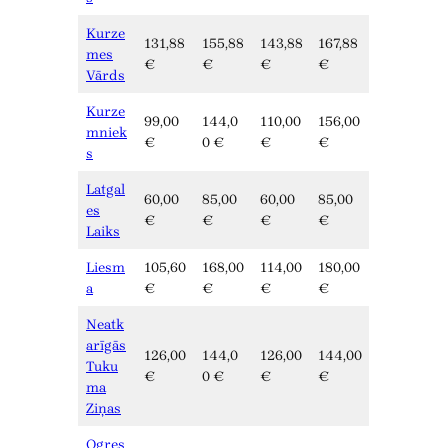
Kurze
131,88
155,88
143,88
167,88
mes
€
€
€
€
Vārds
Kurze
99,00
144,0
110,00
156,00
mniek
€
0 €
€
€
s
Latgal
60,00
85,00
60,00
85,00
es
€
€
€
€
Laiks
Liesm
105,60
168,00
114,00
180,00
a
€
€
€
€
Neatk
arīgās
126,00
144,0
126,00
144,00
Tuku
€
0 €
€
€
ma
Ziņas
Ogres