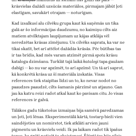
krāsvielas dažādi uzsūcās materiālos, pirmajam jābūt ļoti
elastīgam, savukārt otrajam — noturīgam.
Kad izsalkusī alu cilvēku grupa kaut kā saņēmās un tika
galā ar šo informācijas daudzumu, no kaimiņu cilts aiz
matiem atvilktajam laupījumam uz kājas atklāja vēl
neredzētas krāsas zīmējumu. Un cilvēks saprata, ka var ne
tikai skatīt, bet arī attēlot dažādās krāsās. Pēc būtības tas
ir tas brīdis, kad mēs varam atzīmēt pirmā
spota
krāsu
kataloga dzimšanu. Turklāt tajā laikā
katalogi
tapa gaužam
dabīgi — ko nu var apzīmēt, to arī apzīmē. Un tā arī saprot,
kā konkrētā krāsa uz šī materiāla izskatās. Visas
references tiek staipītas līdzi un to, ko nevar nodot no
paaudzes paaudzē, cilts šamanis pārzīmē un atjauno. Gan
jau ka katru reizi radot atkal kaut ko pavisam citu. Jo visas
references ir galvā.
Tālākos gadu tūkstošus izmaiņas bija samērā paredzamas
un ļoti, ļoti lēnas. Eksperimentālā kārtā, tostarp bieži vien
saindējoties un nomirstot, tiek atklāti arvien jauni
pigmentu un krāsvielu veidi. Ik pa laikam radot tik īpašus
toņus, ka grūti noticēt to eksistencei. Ēģiptē tas bija zilais,