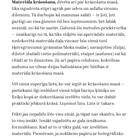
Materiāla krāsošana,
dēvēta arī par krāsošanu masā,
tika izgudrota stipri agrāk par
zebru
un asfalta virsmu
dilemmu. Tā darbojas kā mammas salāti — ir ļoti, ļoti
garšīgi un visa ģimene ēd bez izņēmumiem, bet labāk
nezināt, no kā tie sastāv. Galvenā šīs metodes priekšrocība
— neatkarīgi no tā, kā tiks stiķēts vai apstrādāts materiāls,
nedekorētā materiāla daļa viscaur būs vienā tonī
šķērsgriezumā (grāmatas bloka malas), saraujoties (dzija),
dilstot (dažādi cietie polimateriāli), staipot (audums) vai kā
citādi ar to dauzoties. Jā, arī papīra celulozes, kokvilnas
audumu un vilnas dzijas balināšana pēc būtības ir
materiāla krāsošana masā.
Vēl viena superīga lieta, ko var iegūt ar krāsošanu masā —
pietiekami ilgi ieslēdzot vienā telpā bariņu ķīmiķu un
fiziķu kopā ar dekorēšanai izvēlēto vielu, to var dabūt
praktiski jebkurā krāsā. Izņemot linu. Lins ir čakars.
Dikti jau nepalīdz šito visu zināt, ja tāpat nav skaidrs, ko ar
to visu iesākt. Iesākt vajadzētu ar gala iznākuma
formulēšanu. Kad ar to ir tikts galā, var izvēlēties
materiālu. Piemēram, ja noklāsim papīru ar hologrāfisko