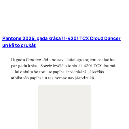
Pantone 2026. gada krāsa 11-4201 TCX Cloud Dancer
un kā to drukāt
Ik gadu
Pantone
kādu no savu katalogu toņiem pasludina
par gada krāsu. Šoreiz izvēlēts tonis 11-4201 TCX. Īsumā
— lai dabūtu šo toni uz papīra, ir vienkārši jāizvēlās
atbilstošs papīrs un tas nemaz nav jāapdrukā.