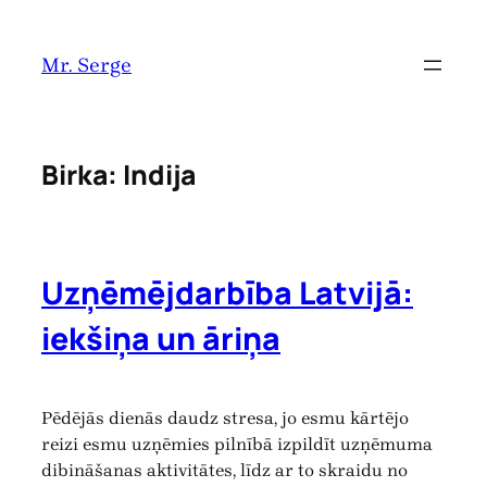
Pāriet
uz
Mr. Serge
saturu
Birka:
Indija
Uzņēmējdarbība Latvijā:
iekšiņa un āriņa
Pēdējās dienās daudz stresa, jo esmu kārtējo
reizi esmu uzņēmies pilnībā izpildīt uzņēmuma
dibināšanas aktivitātes, līdz ar to skraidu no