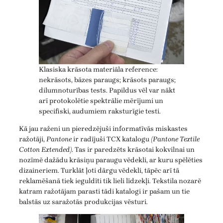
Klasiska krāsota materiāla reference:
nekrāsots, bāzes paraugs; krāsots paraugs;
dilumnoturības tests. Papildus vēl var nākt
arī protokolētie spektrālie mērījumi un
specifiski, audumiem raksturīgie testi.
Kā jau raženi un pieredzējuši informatīvās miskastes
ražotāji,
Pantone
ir radījuši TCX katalogu
(Pantone Textile
Cotton Extended)
. Tas ir paredzēts krāsotai kokvilnai un
nozīmē dažādu krāsiņu paraugu vēdekli, ar kuru spēlēties
dizaineriem. Turklāt ļoti dārgu vēdekli, tāpēc arī tā
reklamēšanā tiek ieguldīti tik lieli līdzekļi. Tekstila nozarē
katram ražotājam parasti tādi katalogi ir pašam un tie
balstās uz saražotās produkcijas vēsturi.