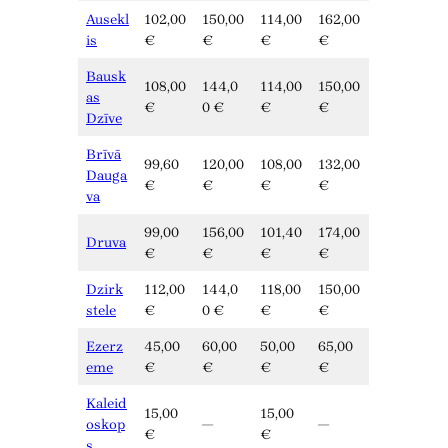
Ausekl
102,00
150,00
114,00
162,00
is
€
€
€
€
Bausk
108,00
144,0
114,00
150,00
as
€
0 €
€
€
Dzīve
Brīvā
99,60
120,00
108,00
132,00
Dauga
€
€
€
€
va
99,00
156,00
101,40
174,00
Druva
€
€
€
€
Dzirk
112,00
144,0
118,00
150,00
stele
€
0 €
€
€
Ezerz
45,00
60,00
50,00
65,00
eme
€
€
€
€
Kaleid
15,00
15,00
oskop
—
—
€
€
s