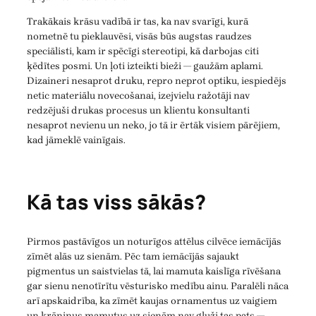
Trakākais krāsu vadībā ir tas, ka nav svarīgi, kurā
nometnē tu pieklauvēsi, visās būs augstas raudzes
speciālisti, kam ir spēcīgi stereotipi, kā darbojas citi
ķēdītes posmi. Un ļoti izteikti bieži — gaužām aplami.
Dizaineri nesaprot druku, repro neprot optiku, iespiedējs
netic materiālu novecošanai, izejvielu ražotāji nav
redzējuši drukas procesus un klientu konsultanti
nesaprot nevienu un neko, jo tā ir ērtāk visiem pārējiem,
kad jāmeklē vainīgais.
Kā tas viss sākās?
Pirmos pastāvīgos un noturīgos attēlus cilvēce iemācījās
zīmēt alās uz sienām. Pēc tam iemācījās sajaukt
pigmentus un saistvielas tā, lai mamuta kaislīga rīvēšana
gar sienu nenotīrītu vēsturisko medību ainu. Paralēli nāca
arī apskaidrība, ka zīmēt kaujas ornamentus uz vaigiem
un
krāniņus
mamutus uz sienām nav gluži tas pats —