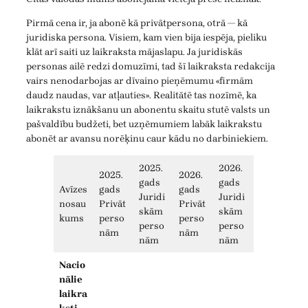
Pirmā cena ir, ja abonē kā privātpersona, otrā — kā
juridiska persona. Visiem, kam vien bija iespēja, pieliku
klāt arī saiti uz laikraksta mājaslapu. Ja juridiskās
personas ailē redzi domuzīmi, tad šī laikraksta redakcija
vairs nenodarbojas ar dīvaino pieņēmumu «firmām
daudz naudas, var atļauties». Realitātē tas nozīmē, ka
laikrakstu iznākšanu un abonentu skaitu stutē valsts un
pašvaldību budžeti, bet uzņēmumiem labāk laikrakstu
abonēt ar avansu norēķinu caur kādu no darbiniekiem.
2025.
2026.
2025.
2026.
gads
gads
Avīzes
gads
gads
Juridi
Juridi
nosau
Privāt
Privāt
skām
skām
kums
perso
perso
perso
perso
nām
nām
nām
nām
Nacio
nālie
laikra