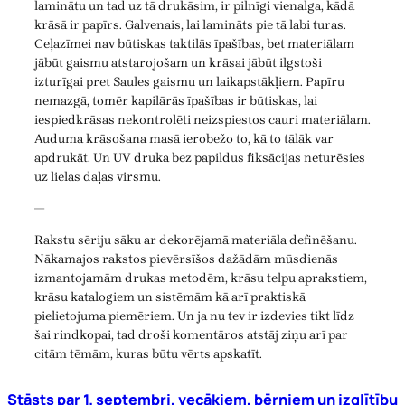
laminātu un tad uz tā drukāsim, ir pilnīgi vienalga, kādā
krāsā ir papīrs. Galvenais, lai lamināts pie tā labi turas.
Ceļazīmei nav būtiskas taktilās īpašības, bet materiālam
jābūt gaismu atstarojošam un krāsai jābūt ilgstoši
izturīgai pret Saules gaismu un laikapstākļiem. Papīru
nemazgā, tomēr kapilārās īpašības ir būtiskas, lai
iespiedkrāsas nekontrolēti neizspiestos cauri materiālam.
Auduma krāsošana masā ierobežo to, kā to tālāk var
apdrukāt. Un UV druka bez papildus fiksācijas neturēsies
uz lielas daļas virsmu.
—
Rakstu sēriju sāku ar dekorējamā materiāla definēšanu.
Nākamajos rakstos pievērsīšos dažādām mūsdienās
izmantojamām drukas metodēm, krāsu telpu aprakstiem,
krāsu katalogiem un sistēmām kā arī praktiskā
pielietojuma piemēriem. Un ja nu tev ir izdevies tikt līdz
šai rindkopai, tad droši komentāros atstāj ziņu arī par
citām tēmām, kuras būtu vērts apskatīt.
Stāsts par 1. septembri, vecākiem, bērniem un izglītību