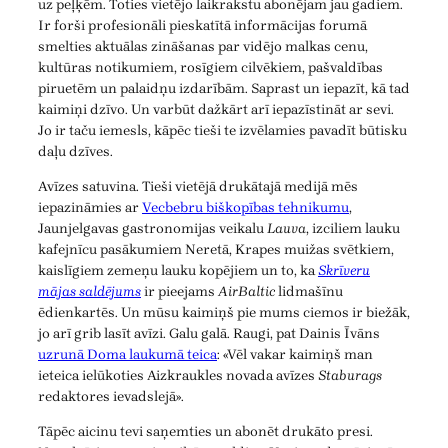
uz peļķēm. Toties vietējo laikrakstu abonējam jau gadiem.
Ir forši profesionāli pieskatītā informācijas forumā
smelties aktuālas zināšanas par vidējo malkas cenu,
kultūras notikumiem, rosīgiem cilvēkiem, pašvaldības
piruetēm un palaidņu izdarībām. Saprast un iepazīt, kā tad
kaimiņi dzīvo. Un varbūt dažkārt arī iepazīstināt ar sevi.
Jo ir taču iemesls, kāpēc tieši te izvēlamies pavadīt būtisku
daļu dzīves.
Avīzes satuvina. Tieši vietējā drukātajā medijā mēs
iepazināmies ar
Vecbebru biškopības tehnikumu
,
Jaunjelgavas gastronomijas veikalu
Lauva
, izciliem lauku
kafejnīcu pasākumiem Neretā, Krapes muižas svētkiem,
kaislīgiem zemeņu lauku kopējiem un to, ka
Skrīveru
mājas saldējums
ir pieejams
AirBaltic
lidmašīnu
ēdienkartēs. Un mūsu kaimiņš pie mums ciemos ir biežāk,
jo arī grib lasīt avīzi. Galu galā. Raugi, pat Dainis Īvāns
uzrunā Doma laukumā teica
: «Vēl vakar kaimiņš man
ieteica ielūkoties Aizkraukles novada avīzes
Staburags
redaktores ievadslejā».
Tāpēc aicinu tevi saņemties un abonēt drukāto presi.