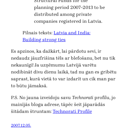
Structural Funds for the
planning period 2007-2013 to be
distributed among private
companies registered in Latvia.
Pilnais teksts:
Latvia and India:
Building strong ties
Es apzinos, ka dažkārt, lai pārdotu sevi, ir
nedaudz jāuzfrišina tēls ar blefošanu, bet nu tik
nekaunīgi! Ja uzņēmumu Latvijā varētu
nodibināt divu dienu laikā, tad nu gan es gribētu
saprast, kurā vietā to var izdarīt un cik man par
to būtu jāmaksā.
P.S. No jauna izveidoju savu
Technorati
profilu, jo
mainījās bloga adrese, tāpēc šeit jāparādās
šitādam štruntam:
Technorati Profile
2007.12.05.