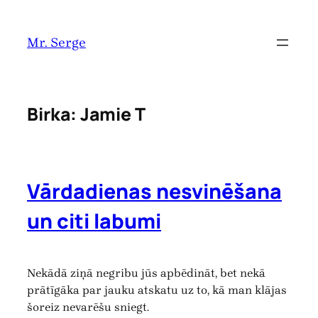
Pāriet
uz
Mr. Serge
saturu
Birka:
Jamie T
Vārdadienas nesvinēšana
un citi labumi
Nekādā ziņā negribu jūs apbēdināt, bet nekā
prātīgāka par jauku atskatu uz to, kā man klājas
šoreiz nevarēšu sniegt.