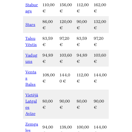
Stabur
110,00
156,00
112,00
162,00
ags
€
€
€
€
86,00
120,00
90,00
132,00
Stars
€
€
€
€
Talsu
83,59
97,20
83,59
97,20
Vēstis
€
€
€
€
Vadug
94,89
103,60
94,89
103,60
uns
€
€
€
€
Venta
108,00
144,0
112,00
144,00
s
€
0 €
€
€
Balss
Vietējā
Latgal
80,00
90,00
80,00
90,00
es
€
€
€
€
Avīze
Zemga
94,00
138,00
100,00
144,00
les