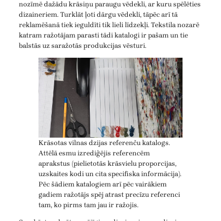
nozīmē dažādu krāsiņu paraugu vēdekli, ar kuru spēlēties
dizaineriem. Turklāt ļoti dārgu vēdekli, tāpēc arī tā
reklamēšanā tiek ieguldīti tik lieli līdzekļi. Tekstila nozarē
katram ražotājam parasti tādi katalogi ir pašam un tie
balstās uz saražotās produkcijas vēsturi.
Krāsotas vilnas dzijas referenču katalogs.
Attēlā esmu izrediģējis referencēm
aprakstus (pielietotās krāsvielu proporcijas,
uzskaites kodi un cita specifiska informācija).
Pēc šādiem katalogiem arī pēc vairākiem
gadiem ražotājs spēj atrast precīzu referenci
tam, ko pirms tam jau ir ražojis.