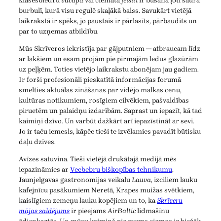
klasesbiedru
vacapā
vai ciemata
feisītī
ir būšana ļoti šaurā
burbulī, kurā visu regulē skaļākā balss. Savukārt vietējā
laikrakstā ir spēks, jo paustais ir pārlasīts, pārbaudīts un
par to uzņemas atbildību.
Mūs Skrīveros iekristīja par gājputniem — atbraucam līdz
ar lakšiem un esam projām pie pirmajām ledus glazūrām
uz peļķēm. Toties vietējo laikrakstu abonējam jau gadiem.
Ir forši profesionāli pieskatītā informācijas forumā
smelties aktuālas zināšanas par vidējo malkas cenu,
kultūras notikumiem, rosīgiem cilvēkiem, pašvaldības
piruetēm un palaidņu izdarībām. Saprast un iepazīt, kā tad
kaimiņi dzīvo. Un varbūt dažkārt arī iepazīstināt ar sevi.
Jo ir taču iemesls, kāpēc tieši te izvēlamies pavadīt būtisku
daļu dzīves.
Avīzes satuvina. Tieši vietējā drukātajā medijā mēs
iepazināmies ar
Vecbebru biškopības tehnikumu
,
Jaunjelgavas gastronomijas veikalu
Lauva
, izciliem lauku
kafejnīcu pasākumiem Neretā, Krapes muižas svētkiem,
kaislīgiem zemeņu lauku kopējiem un to, ka
Skrīveru
mājas saldējums
ir pieejams
AirBaltic
lidmašīnu