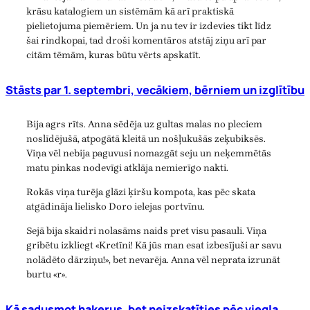
krāsu katalogiem un sistēmām kā arī praktiskā
pielietojuma piemēriem. Un ja nu tev ir izdevies tikt līdz
šai rindkopai, tad droši komentāros atstāj ziņu arī par
citām tēmām, kuras būtu vērts apskatīt.
Stāsts par 1. septembri, vecākiem, bērniem un izglītību
Bija agrs rīts. Anna sēdēja uz gultas malas no pleciem
noslīdējušā, atpogātā kleitā un nošļukušās zeķubiksēs.
Viņa vēl nebija paguvusi nomazgāt seju un neķemmētās
matu pinkas nodevīgi atklāja nemierīgo nakti.
Rokās viņa turēja glāzi ķiršu kompota, kas pēc skata
atgādināja lielisko Doro ielejas portvīnu.
Sejā bija skaidri nolasāms naids pret visu pasauli. Viņa
gribētu izkliegt «Kretīni! Kā jūs man esat izbesījuši ar savu
nolādēto dārziņu!», bet nevarēja. Anna vēl neprata izrunāt
burtu «r».
Kā sadusmot hakerus, bet neizskatīties pēc viegla