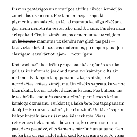
Pirmos pastāvīgos un noturīgos attēlus cilvēce iemācījās
zīmēt alās uz sienām. Pēc tam iemācījās sajaukt
pigmentus un saistvielas tā, lai mamuta kaislīga rīvēšana
gar sienu nenotīrītu vēsturisko medību ainu. Paralēli nāca
arī apskaidrība, ka zīmēt kaujas ornamentus uz vaigiem
un
krāniņus
mamutus uz sienām nav gluži tas pats —
krāsvielas dažādi uzsūcās materiālos, pirmajam jābūt ļoti
elastīgam, savukārt otrajam — noturīgam.
Kad izsalkusī alu cilvēku grupa kaut kā saņēmās un tika
galā ar šo informācijas daudzumu, no kaimiņu cilts aiz
matiem atvilktajam laupījumam uz kājas atklāja vēl
neredzētas krāsas zīmējumu. Un cilvēks saprata, ka var ne
tikai skatīt, bet arī attēlot dažādās krāsās. Pēc būtības tas
ir tas brīdis, kad mēs varam atzīmēt pirmā
spota
krāsu
kataloga dzimšanu. Turklāt tajā laikā
katalogi
tapa gaužam
dabīgi — ko nu var apzīmēt, to arī apzīmē. Un tā arī saprot,
kā konkrētā krāsa uz šī materiāla izskatās. Visas
references tiek staipītas līdzi un to, ko nevar nodot no
paaudzes paaudzē, cilts šamanis pārzīmē un atjauno. Gan
jau ka katru reizi radot atkal kaut ko pavisam citu. Jo visas