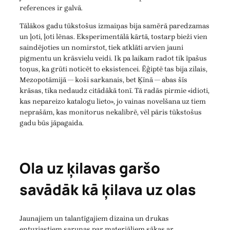
references ir galvā.
Tālākos gadu tūkstošus izmaiņas bija samērā paredzamas
un ļoti, ļoti lēnas. Eksperimentālā kārtā, tostarp bieži vien
saindējoties un nomirstot, tiek atklāti arvien jauni
pigmentu un krāsvielu veidi. Ik pa laikam radot tik īpašus
toņus, ka grūti noticēt to eksistencei. Ēģiptē tas bija zilais,
Mezopotāmijā — koši sarkanais, bet Ķīnā — abas šīs
krāsas, tika nedaudz citādākā tonī. Tā radās pirmie «idioti,
kas nepareizo katalogu lieto», jo vainas novelšana uz tiem
neprašām, kas monitorus nekalibrē, vēl pāris tūkstošus
gadu būs jāpagaida.
Ola uz ķilavas garšo
savādāk kā ķilava uz olas
Jaunajiem un talantīgajiem dizaina un drukas
entuziastiem sarunas par materiāliem sākas ar