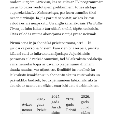
nodomu izņēmu ārā visu, kas saistīts ar TV programmām
un uz to bāzes veidotajiem pielikumiem, toties atstāju
superekskluzīvo
Kaleidoskopu
, par kura esamību tikai
nesen uzzināju. Jā, jūs pareizi sapratāt, avīzes krievu
valodā es arī neapskatu. Un angliski iznākošais
The Baltic
Times
jau labu laiku ir žurnāla formātā, tāpēc neskaitās.
Citās valodās mums abonējama vietējā prese neiznāk.
Pirmā cena ir, ja abonē kā privātpersona, otrā — kā
juridiska persona. Visiem, kam vien bija iespēja, pieliku
klāt arī saiti uz laikraksta mājaslapu. Ja juridiskās
personas ailē redzi domuzīmi, tad šī laikraksta redakcija
vairs nenodarbojas ar dīvaino pieņēmumu «firmām
daudz naudas, var atļauties». Realitātē tas nozīmē, ka
laikrakstu iznākšanu un abonentu skaitu stutē valsts un
pašvaldību budžeti, bet uzņēmumiem labāk laikrakstu
abonēt ar avansu norēķinu caur kādu no darbiniekiem.
2025.
2026.
2025.
2026.
gads
gads
Avīzes
gads
gads
Juridi
Juridi
nosau
Privāt
Privāt
skām
skām