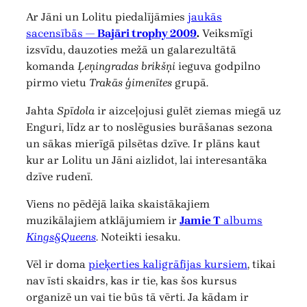
Ar Jāni un Lolitu piedalījāmies
jaukās
sacensībās —
Bajāri trophy 2009
.
Veiksmīgi
izsvīdu, dauzoties mežā un galarezultātā
komanda
Ļeņingradas brikšņi
ieguva godpilno
pirmo vietu
Trakās ģimenītes
grupā.
Jahta
Spīdola
ir aizceļojusi gulēt ziemas miegā uz
Enguri, līdz ar to noslēgusies burāšanas sezona
un sākas mierīgā pilsētas dzīve. Ir plāns kaut
kur ar Lolitu un Jāni aizlidot, lai interesantāka
dzīve rudenī.
Viens no pēdējā laika skaistākajiem
muzikālajiem atklājumiem ir
Jamie T
albums
Kings&Queens
. Noteikti iesaku.
Vēl ir doma
pieķerties kaligrāfijas kursiem
, tikai
nav īsti skaidrs, kas ir tie, kas šos kursus
organizē un vai tie būs tā vērti. Ja kādam ir