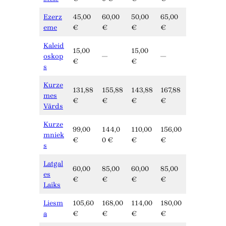
Ezerz
45,00
60,00
50,00
65,00
eme
€
€
€
€
Kaleid
15,00
15,00
oskop
—
—
€
€
s
Kurze
131,88
155,88
143,88
167,88
mes
€
€
€
€
Vārds
Kurze
99,00
144,0
110,00
156,00
mniek
€
0 €
€
€
s
Latgal
60,00
85,00
60,00
85,00
es
€
€
€
€
Laiks
Liesm
105,60
168,00
114,00
180,00
a
€
€
€
€