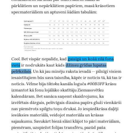
pārklātiem un nepārklātiem papīriem, masā krāsotiem
specmateriāliem un aptuveni šādām tabulām:
Cool.
Bet vispār nepalīdz, kad
gaisīgā un košā zilā fona
vietā
ir nodrukāts kaut kāds
džinsu grīdas lupatas
pelēkzilais
. Un kā jau minēju raksta ievadā — pilnīgi visiem
iesaistītajiem būs sava taisnība, kāpēc ir noticis tā, kā tas ir
noticis. Vēlme bija
tiktoka
kanāla loguča
#00B3FF
krāsu
izmantot kā fonu lojālāko skatītāju Ziemassvētku
kalendāram. Bet sanāca saņemt skaidrojumu, ka
izvēlētais dārgais, pelēcīgais dizaina papīrs gluži vienkārši
nav piemērots spilgtu toņu drukai. Jo iespiedkrāsa daļēji
iesūksies materiālā, veidojot materiāla un krāsas
sajaukumu. Savukārt biezā slānī klājot to pāri materiālam,
piemēram, uzspiežot folijas transfēru, pazūd paša