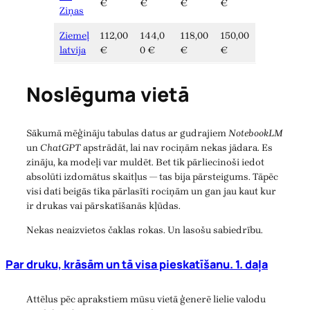
€
€
€
€
Ziņas
Ziemeļ
112,00
144,0
118,00
150,00
latvija
€
0 €
€
€
Noslēguma vietā
Sākumā mēģināju tabulas datus ar gudrajiem
NotebookLM
un
ChatGPT
apstrādāt, lai nav rociņām nekas jādara. Es
zināju, ka modeļi var muldēt. Bet tik pārliecinoši iedot
absolūti izdomātus skaitļus — tas bija pārsteigums. Tāpēc
visi dati beigās tika pārlasīti rociņām un gan jau kaut kur
ir drukas vai pārskatīšanās kļūdas.
Nekas neaizvietos čaklas rokas. Un lasošu sabiedrību.
Par druku, krāsām un tā visa pieskatīšanu. 1. daļa
Attēlus pēc aprakstiem mūsu vietā ģenerē lielie valodu