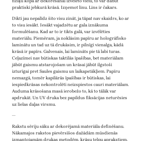
fiziķu kopā ar dekorēšanai izvēlēto vielu, to var dabūt
praktiski jebkurā krāsā. Izņemot linu. Lins ir čakars.
Dikti jau nepalīdz šito visu zināt, ja tāpat nav skaidrs, ko ar
to visu iesākt. Iesākt vajadzētu ar gala iznākuma
formulēšanu. Kad ar to ir tikts galā, var izvēlēties
materiālu. Piemēram, ja noklāsim papīru ar hologrāfisko
laminātu un tad uz tā drukāsim, ir pilnīgi vienalga, kādā
krāsā ir papīrs. Galvenais, lai lamināts pie tā labi turas.
Ceļazīmei nav būtiskas taktilās īpašības, bet materiālam
jābūt gaismu atstarojošam un krāsai jābūt ilgstoši
izturīgai pret Saules gaismu un laikapstākļiem. Papīru
nemazgā, tomēr kapilārās īpašības ir būtiskas, lai
iespiedkrāsas nekontrolēti neizspiestos cauri materiālam.
Auduma krāsošana masā ierobežo to, kā to tālāk var
apdrukāt. Un UV druka bez papildus fiksācijas neturēsies
uz lielas daļas virsmu.
—
Rakstu sēriju sāku ar dekorējamā materiāla definēšanu.
Nākamajos rakstos pievērsīšos dažādām mūsdienās
izmantojamām drukas metodēm, krāsu telpu aprakstiem,