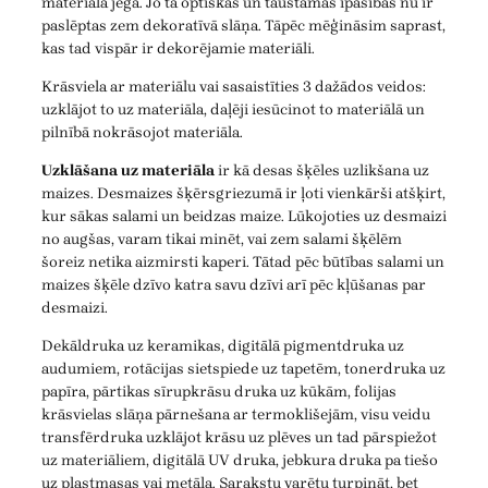
materiāla jēga. Jo tā optiskās un taustāmās īpašības nu ir
paslēptas zem dekoratīvā slāņa. Tāpēc mēģināsim saprast,
kas tad vispār ir dekorējamie materiāli.
Krāsviela ar materiālu vai sasaistīties 3 dažādos veidos:
uzklājot to uz materiāla, daļēji iesūcinot to materiālā un
pilnībā nokrāsojot materiāla.
Uzklāšana uz materiāla
ir kā desas šķēles uzlikšana uz
maizes. Desmaizes šķērsgriezumā ir ļoti vienkārši atšķirt,
kur sākas salami un beidzas maize. Lūkojoties uz desmaizi
no augšas, varam tikai minēt, vai zem salami šķēlēm
šoreiz netika aizmirsti kaperi. Tātad pēc būtības salami un
maizes šķēle dzīvo katra savu dzīvi arī pēc kļūšanas par
desmaizi.
Dekāldruka uz keramikas, digitālā pigmentdruka uz
audumiem, rotācijas sietspiede uz tapetēm, tonerdruka uz
papīra, pārtikas sīrupkrāsu druka uz kūkām, folijas
krāsvielas slāņa pārnešana ar termoklišejām, visu veidu
transfērdruka uzklājot krāsu uz plēves un tad pārspiežot
uz materiāliem, digitālā UV druka, jebkura druka pa tiešo
uz plastmasas vai metāla. Sarakstu varētu turpināt, bet