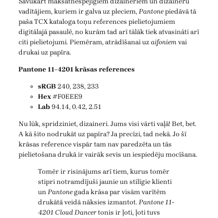
Savukārt maksātnespējīgiem dizaineriem un dizaineru
vadītājiem, kuriem ir galva uz pleciem,
Pantone
piedāvā tā
paša TCX kataloga toņu references pielietojumiem
digitālajā pasaulē, no kurām tad arī tālāk tiek atvasināti arī
citi pielietojumi. Piemēram, atrādīšanai uz
aifoniem
vai
drukai uz papīra.
Pantone 11-4201 krāsas references
sRGB
240, 238, 233
Hex
#F0EEE9
Lab
94.14, 0.42, 2.51
Nu lūk, spridziniet, dizaineri. Jums visi vārti vaļā! Bet, bet.
A kā šito nodrukāt uz papīra? Ja precīzi, tad nekā. Jo šī
krāsas reference vispār tam nav paredzēta un tās
pielietošana drukā ir vairāk sevis un iespiedēju mocīšana.
Tomēr ir risinājums arī tiem, kurus tomēr
stipri notramdījuši jaunie un stilīgie klienti
un
Pantone
gada krāsa par visām varītēm
drukātā veidā nāksies izmantot.
Pantone 11-
4201 Cloud Dancer
tonis ir ļoti, ļoti tuvs