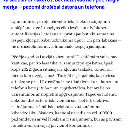
mērķa — padomi drošībai datorā un telefonā
Ugunsmūris, paroļu pārvaldnieks, lieko paziņojumu
atslēgšana, drošu saziņas rīku izvēle un divfaktoru
autentifikācijas lietošana ar prātu jau būtiski samazina
iespēju kļūt par kiberuzbrukuma upuri. Un pats labākais —
tie ir disciplīnas, nevis finansiālo iespēju jautājumi.
Pēdējos gados Latvijā uzbrukumi IT sistēmām vairs nav
kaut kas, par ko lasa tikai ārzemju ziņu apskatos. Īpaši
kopš 2022. gada situācija ir kļuvusi trakāka, tomēr arī
pirms tam negāja spoži. Turklāt ir jāapzinās, ka pavirša
attieksme pret IT drošību ir ne tikai tiem, kuri datoru un
telefonu lieto
jūtūbam
un
engrībērtdiem
, bet arī lielos
uzņēmumos ar nopietnu apgrozījumu. Tāpēc es nolēmu
apkopot dažus tehniski vienkāršus, bet ļoti efektīvus
risinājumus, kā būtiski uzlabot savu/uzņēmuma
kiberdrošību. Skaidrs, ka tūdaļ uzradīsies vēl 100500
padomdevēji ar vēl labākiem risinājumiem, kurus pavisam
noteikti var un vajag pievienot komentāros.