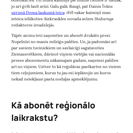
ēdienkartēs. Un mūsu kaimiņš pie mums ciemos ir biežāk,
jo arī grib lasīt avīzi. Galu galā. Raugi, pat Dainis Īvāns
uzrunā Doma laukumā teica
: «Vēl vakar kaimiņš man
ieteica ielūkoties Aizkraukles novada avīzes
Staburags
redaktores ievadslejā».
Tāpēc aicinu tevi saņemties un abonēt drukāto presi.
Nopelnīsi no manis milzīgu paldies. Un, ja padomāsi arī
par saviem tuviniekiem un savlaicīgi sagatavoties
Ziemassvētkiem, dāvinot viņiem vietējās vai nacionālās
preses abonementu nākamajam gadam, saņemsi paldies
arī no viņiem. Uztver to kā regulāras pastkartes no visiem
tiem ceļojumiem, kurus tu jau esi ieplānojis un kuros
nekad neiekļausi pasta nodaļas apmeklējumu.
Kā abonēt reģionālo
laikrakstu?