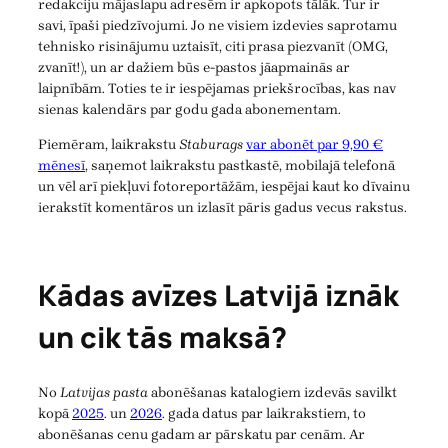
redakciju mājaslapu adresēm ir apkopots tālāk. Tur ir
savi, īpaši piedzīvojumi. Jo ne visiem izdevies saprotamu
tehnisko risinājumu uztaisīt, citi prasa piezvanīt (OMG,
zvanīt!), un ar dažiem būs e-pastos jāapmainās ar
laipnībām. Toties te ir iespējamas priekšrocības, kas nav
sienas kalendārs par godu gada abonementam.
Piemēram, laikrakstu
Staburags
var abonēt par 9,90 €
mēnesī
, saņemot laikrakstu pastkastē, mobilajā telefonā
un vēl arī piekļuvi fotoreportāžām, iespējai kaut ko dīvainu
ierakstīt komentāros un izlasīt pāris gadus vecus rakstus.
Kādas avīzes Latvijā iznāk
un cik tās maksā?
No
Latvijas pasta
abonēšanas katalogiem izdevās savilkt
kopā
2025
. un
2026
. gada datus par laikrakstiem, to
abonēšanas cenu gadam ar pārskatu par cenām. Ar