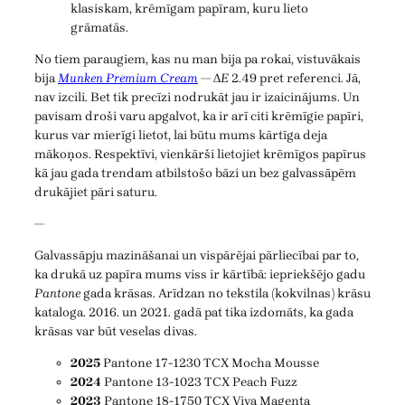
klasiskam, krēmīgam papīram, kuru lieto
grāmatās.
No tiem paraugiem, kas nu man bija pa rokai, vistuvākais
bija
Munken Premium Cream
— Δ
E
2.49 pret referenci. Jā,
nav izcili. Bet tik precīzi nodrukāt jau ir izaicinājums. Un
pavisam droši varu apgalvot, ka ir arī citi krēmīgie papīri,
kurus var mierīgi lietot, lai būtu mums kārtīga deja
mākoņos. Respektīvi, vienkārši lietojiet krēmīgos papīrus
kā jau gada trendam atbilstošo bāzi un bez galvassāpēm
drukājiet pāri saturu.
—
Galvassāpju mazināšanai un vispārējai pārliecībai par to,
ka drukā uz papīra mums viss ir kārtībā: iepriekšējo gadu
Pantone
gada krāsas. Arīdzan no tekstila (kokvilnas) krāsu
kataloga. 2016. un 2021. gadā pat tika izdomāts, ka gada
krāsas var būt veselas divas.
2025
Pantone 17-1230 TCX Mocha Mousse
2024
Pantone 13-1023 TCX Peach Fuzz
2023
Pantone 18-1750 TCX Viva Magenta