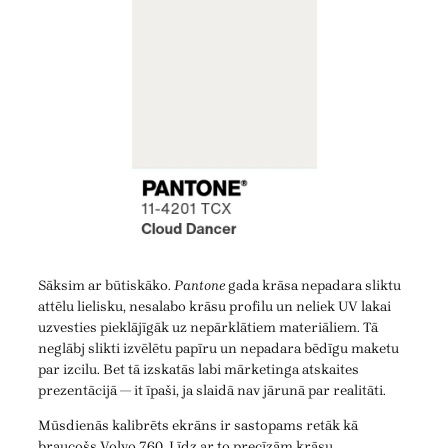
Sāksim ar būtiskāko.
Pantone
gada krāsa nepadara sliktu
attēlu lielisku, nesalabo krāsu profilu un neliek UV lakai
uzvesties pieklājīgāk uz nepārklātiem materiāliem. Tā
neglābj slikti izvēlētu papīru un nepadara bēdīgu maketu
par izcilu. Bet tā izskatās labi mārketinga atskaites
prezentācijā — it īpaši, ja slaidā nav jārunā par realitāti.
Mūsdienās kalibrēts ekrāns ir sastopams retāk kā
braucošs Volvo 760. Līdz ar to precīzām krāsu