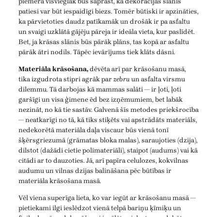
piemēra visvieglāk būs saprast, ka dekorācijas slānis
patiesi var būt iespaidīgi biezs. Tomēr būtiski ir apzināties,
ka pārvietoties daudz patīkamāk un drošāk ir pa asfaltu
un svaigi uzklātā gājēju pāreja ir ideāla vieta, kur paslīdēt.
Bet, ja krāsas slānis būs pārāk plāns, tas kopā ar asfaltu
pārāk ātri nodils. Tāpēc ievārījums tiek klāts dāsni.
Materiāla krāsošana,
dēvēta arī par krāsošanu masā,
tika izgudrota stipri agrāk par
zebru
un asfalta virsmu
dilemmu. Tā darbojas kā mammas salāti — ir ļoti, ļoti
garšīgi un visa ģimene ēd bez izņēmumiem, bet labāk
nezināt, no kā tie sastāv. Galvenā šīs metodes priekšrocība
— neatkarīgi no tā, kā tiks stiķēts vai apstrādāts materiāls,
nedekorētā materiāla daļa viscaur būs vienā tonī
šķērsgriezumā (grāmatas bloka malas), saraujoties (dzija),
dilstot (dažādi cietie polimateriāli), staipot (audums) vai kā
citādi ar to dauzoties. Jā, arī papīra celulozes, kokvilnas
audumu un vilnas dzijas balināšana pēc būtības ir
materiāla krāsošana masā.
Vēl viena superīga lieta, ko var iegūt ar krāsošanu masā —
pietiekami ilgi ieslēdzot vienā telpā bariņu ķīmiķu un