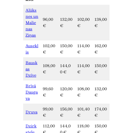
Alūks
nes un
96,00
132,00
102,00
138,00
Malie
€
€
€
€
nas
Ziņas
Ausekl
102,00
150,00
114,00
162,00
is
€
€
€
€
Bausk
108,00
144,0
114,00
150,00
as
€
0 €
€
€
Dzīve
Brīvā
99,60
120,00
108,00
132,00
Dauga
€
€
€
€
va
99,00
156,00
101,40
174,00
Druva
€
€
€
€
Dzirk
112,00
144,0
118,00
150,00
stele
€
0 €
€
€