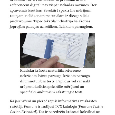
referencēm digitāli nav vispār nekādas nozīmes. Der
aptuvenais kaut kas. Savukārt spektrālie mērījumi
raupjam, nelīdzenam materiālam ir diezgan liels
piedzīvojums. Tāpēc tekstila industrija lielākoties
joprojām paļaujas uz reāliem, fiziskiem paraugiem.
Klasiska krāsota materiāla reference:
nekrāsots, bāzes paraugs; krāsots paraugs;
dilumnoturības tests. Papildus vēl var nākt
arī protokolētie spektrālie mērījumi un
specifiski, audumiem raksturīgie testi.
Kā jau raženi un pieredzējuši informatīvās miskastes
ražotāji,
Pantone
ir radījuši TCX katalogu
(Pantone Textile
Cotton Extended)
. Tas ir paredzēts krāsotai kokvilnai un