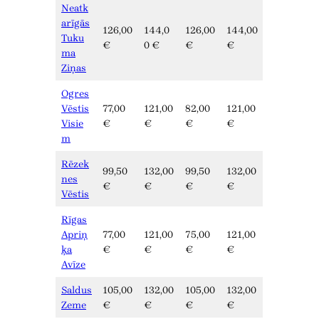
Neatk
arīgās
126,00
144,0
126,00
144,00
Tuku
€
0 €
€
€
ma
Ziņas
Ogres
Vēstis
77,00
121,00
82,00
121,00
Visie
€
€
€
€
m
Rēzek
99,50
132,00
99,50
132,00
nes
€
€
€
€
Vēstis
Rīgas
Apriņ
77,00
121,00
75,00
121,00
ķa
€
€
€
€
Avīze
Saldus
105,00
132,00
105,00
132,00
Zeme
€
€
€
€