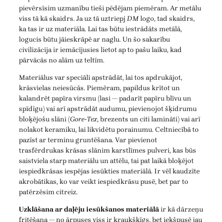
pievērsīsim uzmanību tieši pēdējam piemēram. Ar metālu
viss tā kā skaidrs. Ja uz tā uztriepj
DM
logo, tad skaidrs,
ka tas ir uz materiāla. Lai tas būtu iestrādāts metālā,
logucis būtu jāieskrāpē ar naglu. Un šo sakarību
civilizācija ir iemācījusies lietot ap to pašu laiku, kad
pārvācās no alām uz teltīm.
Materiālus var speciāli apstrādāt, lai tos apdrukājot,
krāsvielas neiesūcās. Piemēram, papildus krītot un
kalandrēt papīra virsmu (lasi — padarīt papīru blīvu un
spīdīgu) vai arī apstrādāt audumu, pievienojot šķidrumu
bloķējošu slāni (
Gore-Tex
, brezents un citi lamināti) vai arī
nolakot keramiku, lai likvidētu porainumu. Celtniecībā to
pazīst ar terminu gruntēšana. Var pievienot
trasfērdrukas krāsas slānim karstlīmes pulveri, kas būs
saistviela starp materiālu un attēlu, tai pat laikā bloķējot
iespiedkrāsas iespējas iesūkties materiālā. Ir vēl kaudzīte
akrobātikas, ko var veikt iespiedkrāsu pusē, bet par to
patērzēsim citreiz.
Uzklāšana ar daļēju iesūkšanos materiālā
ir kā dārzeņu
fritēšana — no ārpuses viss ir kraukšķīgs, bet iekšpusē jau