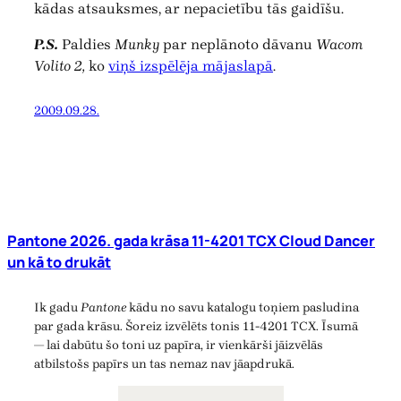
kādas atsauksmes, ar nepacietību tās gaidīšu.
P.S.
Paldies
Munky
par neplānoto dāvanu
Wacom
Volito 2,
ko
viņš izspēlēja mājaslapā
.
2009.09.28.
Pantone 2026. gada krāsa 11-4201 TCX Cloud Dancer
un kā to drukāt
Ik gadu
Pantone
kādu no savu katalogu toņiem pasludina
par gada krāsu. Šoreiz izvēlēts tonis 11-4201 TCX. Īsumā
— lai dabūtu šo toni uz papīra, ir vienkārši jāizvēlās
atbilstošs papīrs un tas nemaz nav jāapdrukā.