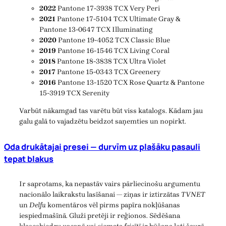
2022
Pantone 17-3938 TCX Very Peri
2021
Pantone 17-5104 TCX Ultimate Gray &
Pantone 13-0647 TCX Illuminating
2020
Pantone 19-4052 TCX Classic Blue
2019
Pantone 16-1546 TCX Living Coral
2018
Pantone 18-3838 TCX Ultra Violet
2017
Pantone 15-0343 TCX Greenery
2016
Pantone 13-1520 TCX Rose Quartz & Pantone
15-3919 TCX Serenity
Varbūt nākamgad tas varētu būt viss katalogs. Kādam jau
galu galā to vajadzētu beidzot saņemties un nopirkt.
Oda drukātajai presei — durvīm uz plašāku pasauli
tepat blakus
Ir saprotams, ka nepastāv vairs pārliecinošu argumentu
nacionālo laikrakstu lasīšanai — ziņas ir iztirzātas
TVNET
un
Delfu
komentāros vēl pirms papīra nokļūšanas
iespiedmašīnā. Gluži pretēji ir reģionos. Sēdēšana