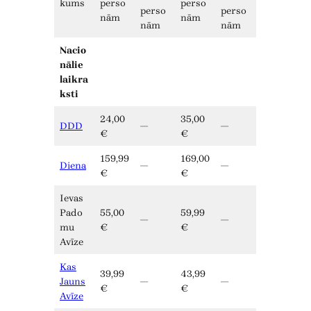
kums
perso
perso
perso
perso
nām
nām
nām
nām
Nacio
nālie
laikra
ksti
24,00
35,00
DDD
—
—
€
€
159,99
169,00
Diena
—
—
€
€
Ievas
Pado
55,00
59,99
—
—
mu
€
€
Avīze
Kas
39,99
43,99
Jauns
—
—
€
€
Avīze