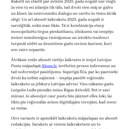
Rakstīt un stāstīt par avīzēm 2025. gada nogalē nav viegli.
Ja vien tu esi izlasījis tik tālu, tad droši vien māj ar galvu
un klusē, lai neierosinātu dialogu un varētu šo tēmu ātrāk
slēgt. Un arī abonēt laikrakstu 2025. gada nogalē ir
sarežģītāk, nekā man likās. Tā ir kombinācija starp
monopolizētu tirgus pieskatīšanu, slinkumu vai nespēju
ieviest mūsdienīgus risinājumus un izteiktu tendenci
turpināt sēdēt uz desmitiem gadu veciem lauriem, kuri
sen vairs nepastāv.
Ātrākais veids abonēt vietējo laikrastu ir ieejot
Latvijas
Pasta
mājaslapā
Abone.lv
,
izvēloties preses izdevumus un
tad noformējot pasūtījumu. Superīgā fīča, par ko pastnieki
droši ka nebūs sajūsmā — iespēja pasūtīt reģionālo
laikrakstu uz jebkuru Latvijas adresi. Visu nākamo gadu
Latgales Laiks
pienāks mūsu Rīgas dzīvoklī. Bet ir savi
mīnusi. Jo abonējot caur
pastu
būs jāizmet elles loki, lai
tiktu pie reģionālās avīzes digitālajām versijām, kad neesi
uz vietas.
Otrs variants ir apmeklēt laikrakstu mājaslapas un abonēt
redakcijās. Saraksts ar visiem laikrakstiem un to