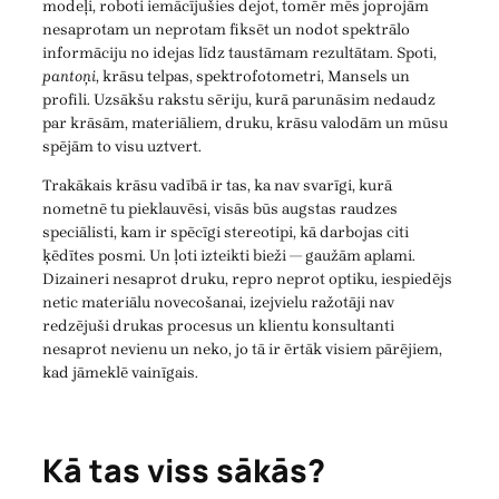
modeļi, roboti iemācījušies dejot, tomēr mēs joprojām
nesaprotam un neprotam fiksēt un nodot spektrālo
informāciju no idejas līdz taustāmam rezultātam. Spoti,
pantoņi
, krāsu telpas, spektrofotometri, Mansels un
profili. Uzsākšu rakstu sēriju, kurā parunāsim nedaudz
par krāsām, materiāliem, druku, krāsu valodām un mūsu
spējām to visu uztvert.
Trakākais krāsu vadībā ir tas, ka nav svarīgi, kurā
nometnē tu pieklauvēsi, visās būs augstas raudzes
speciālisti, kam ir spēcīgi stereotipi, kā darbojas citi
ķēdītes posmi. Un ļoti izteikti bieži — gaužām aplami.
Dizaineri nesaprot druku, repro neprot optiku, iespiedējs
netic materiālu novecošanai, izejvielu ražotāji nav
redzējuši drukas procesus un klientu konsultanti
nesaprot nevienu un neko, jo tā ir ērtāk visiem pārējiem,
kad jāmeklē vainīgais.
Kā tas viss sākās?