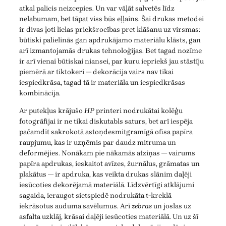
atkal palicis neizcepies. Un var vāļāt salvetēs līdz
nelabumam, bet tāpat viss būs eļļains. Šai drukas metodei
ir divas ļoti lielas priekšrocības pret klāšanu uz virsmas:
būtiski palielinās gan apdrukājamo materiālu klāsts, gan
arī izmantojamās drukas tehnoloģijas. Bet tagad nozīme
ir arī vienai būtiskai niansei, par kuru iepriekš jau stāstīju
piemērā ar tiktokeri — dekorācija vairs nav tikai
iespiedkrāsa, tagad tā ir materiāla un iespiedkrāsas
kombinācija.
Ar putekļus krājušo
HP
printeri nodrukātai kolēģu
fotogrāfijai ir ne tikai diskutabls saturs, bet arī iespēja
pačamdīt sakrokotā astoņdesmitgramīgā ofisa papīra
raupjumu, kas ir uzņēmis par daudz mitruma un
deformējies. Nonākam pie nākamās atziņas — vairums
papīra apdrukas, ieskaitot avīzes, žurnālus, grāmatas un
plakātus — ir apdruka, kas veikta drukas slānim daļēji
iesūcoties dekorējamā materiālā. Līdzvērtīgi atklājumi
sagaida, ieraugot sietspiedē nodrukāta t-kreklā
iekrāsotus auduma savēlumus. Arī
zebras
un joslas uz
asfalta uzklāj, krāsai daļēji iesūcoties materiālā. Un uz šī