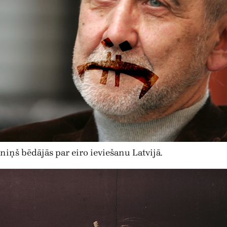
iņš bēdājās par eiro ieviešanu Latvijā.