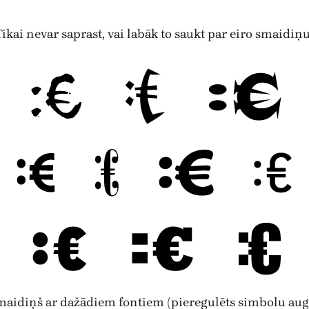
. Tikai nevar saprast, vai labāk to saukt par eiro smaidiņ
maidiņš ar dažādiem fontiem (pieregulēts simbolu aug