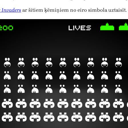
 Invaders
ar šitiem ķēmiņiem no eiro simbola uztaisīt.