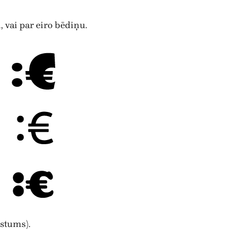
u, vai par eiro bēdiņu.
stums).