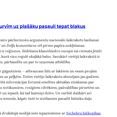
urvīm uz plašāku pasauli tepat blakus
vairs pārliecinošu argumentu nacionālo laikrakstu lasīšanai
T
un
Delfu
komentāros vēl pirms papīra nokļūšanas
ji ir reģionos. Sēdēšana klasesbiedru
vacapā
vai ciemata
feisītī
, kurā visu regulē skaļākā balss. Savukārt vietējā laikrakstā ir
īts, pārbaudīts un par to uzņemas atbildību.
ar gājputniem — atbraucam līdz ar lakšiem un esam projām
m uz peļķēm. Toties vietējo laikrakstu abonējam jau gadiem.
atītā informācijas forumā smelties aktuālas zināšanas par
as notikumiem, rosīgiem cilvēkiem, pašvaldības piruetēm un
 un iepazīt, kā tad kaimiņi dzīvo. Un varbūt dažkārt arī
aču iemesls, kāpēc tieši te izvēlamies pavadīt būtisku daļu
ējā drukātajā medijā mēs iepazināmies ar
Vecbebru biškopības