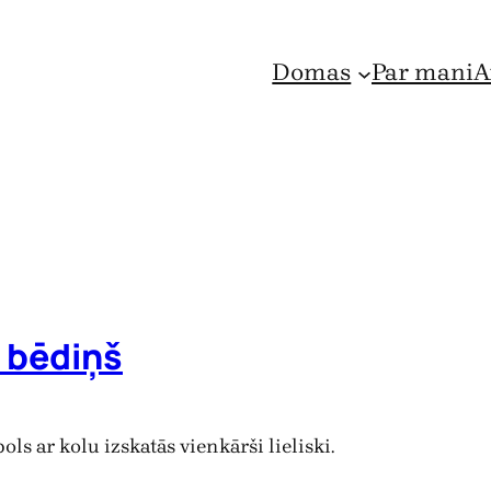
Domas
Par mani
A
i bēdiņš
ols ar kolu izskatās vienkārši lieliski.