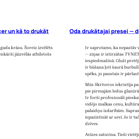
er un kā to drukāt
Oda drukātajai presei — d
gada krāsu. Šoreiz izvēlēts
Ir saprotams, ka nepastāv 
nkārši jāizvēlās atbilstošs
— ziņas ir iztirzātas
TVNE
iespiedmašīnā. Gluži pretē
ir būšana ļoti šaurā burbulī
spēks, jo paustais ir pārlas
Mūs Skrīveros iekristīja p
pie pirmajām ledus glazūrā
Ir forši profesionāli piesk
vidējo malkas cenu, kultūr
palaidņu izdarībām. Saprast
iepazīstināt ar sevi. Jo ir t
dzīves.
Avīzes satuvina. Tieši viet