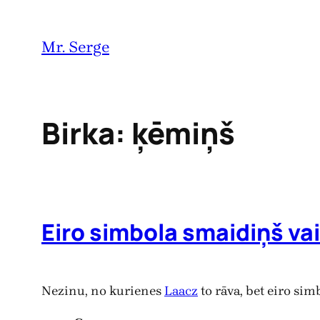
Pāriet
uz
Mr. Serge
saturu
Birka:
ķēmiņš
Eiro simbola smaidiņš va
Nezinu, no kurienes
Laacz
to rāva, bet eiro simb