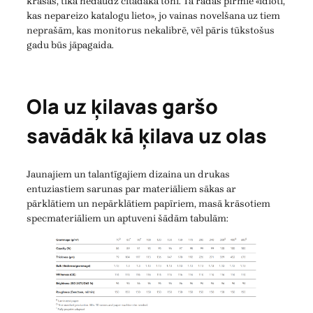
krāsas, tika nedaudz citādākā tonī. Tā radās pirmie «idioti,
kas nepareizo katalogu lieto», jo vainas novelšana uz tiem
neprašām, kas monitorus nekalibrē, vēl pāris tūkstošus
gadu būs jāpagaida.
Ola uz ķilavas garšo
savādāk kā ķilava uz olas
Jaunajiem un talantīgajiem dizaina un drukas
entuziastiem sarunas par materiāliem sākas ar
pārklātiem un nepārklātiem papīriem, masā krāsotiem
specmateriāliem un aptuveni šādām tabulām: