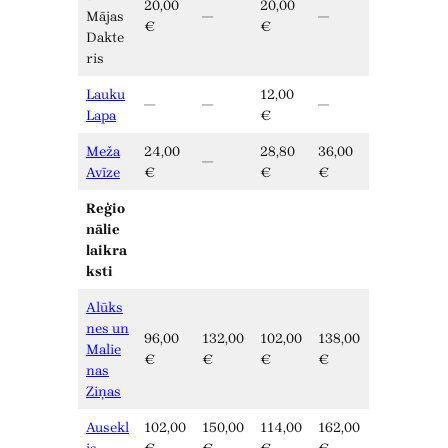
20,00
20,00
Mājas
—
—
€
€
Dakte
ris
Lauku
12,00
—
—
—
Lapa
€
Meža
24,00
28,80
36,00
—
Avīze
€
€
€
Reģio
nālie
laikra
ksti
Alūks
nes un
96,00
132,00
102,00
138,00
Malie
€
€
€
€
nas
Ziņas
Ausekl
102,00
150,00
114,00
162,00