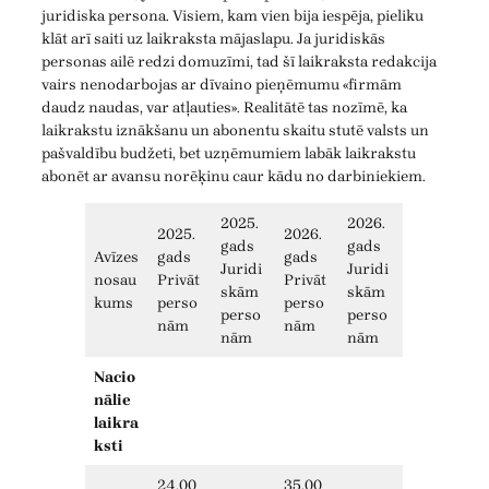
juridiska persona. Visiem, kam vien bija iespēja, pieliku
klāt arī saiti uz laikraksta mājaslapu. Ja juridiskās
personas ailē redzi domuzīmi, tad šī laikraksta redakcija
vairs nenodarbojas ar dīvaino pieņēmumu «firmām
daudz naudas, var atļauties». Realitātē tas nozīmē, ka
laikrakstu iznākšanu un abonentu skaitu stutē valsts un
pašvaldību budžeti, bet uzņēmumiem labāk laikrakstu
abonēt ar avansu norēķinu caur kādu no darbiniekiem.
2025.
2026.
2025.
2026.
gads
gads
Avīzes
gads
gads
Juridi
Juridi
nosau
Privāt
Privāt
skām
skām
kums
perso
perso
perso
perso
nām
nām
nām
nām
Nacio
nālie
laikra
ksti
24,00
35,00