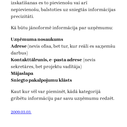
izskatīšanas es to pievienošu vai arī
nepievienošu, balstoties uz sniegtās informācijas
precizitāti.
Kā būtu jānoformē informācija par uzņēmumu:
Uzņēmuma nosaukums
Adrese
(nevis ofisa, bet tur, kur reāli es sa;ņemšu
darbus)
Kontakttālrunis, e–pasta adrese
(nevis
sekretāres, bet projektu vadītāja)
Mājaslapa
Sniegto pakalpojumu klāsts
Kaut kur vēl var pieminēt, kādā kategorijā
gribētu informāciju par savu uzņēmumu redzēt.
2009.03.03.