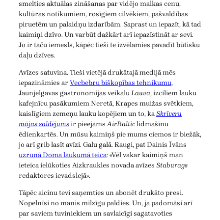
smelties aktuālas zināšanas par vidējo malkas cenu,
kultūras notikumiem, rosīgiem cilvēkiem, pašvaldības
piruetēm un palaidņu izdarībām. Saprast un iepazīt, kā tad
kaimiņi dzīvo. Un varbūt dažkārt arī iepazīstināt ar sevi.
Jo ir taču iemesls, kāpēc tieši te izvēlamies pavadīt būtisku
daļu dzīves.
Avīzes satuvina. Tieši vietējā drukātajā medijā mēs
iepazināmies ar
Vecbebru biškopības tehnikumu
,
Jaunjelgavas gastronomijas veikalu
Lauva
, izciliem lauku
kafejnīcu pasākumiem Neretā, Krapes muižas svētkiem,
kaislīgiem zemeņu lauku kopējiem un to, ka
Skrīveru
mājas saldējums
ir pieejams
AirBaltic
lidmašīnu
ēdienkartēs. Un mūsu kaimiņš pie mums ciemos ir biežāk,
jo arī grib lasīt avīzi. Galu galā. Raugi, pat Dainis Īvāns
uzrunā Doma laukumā teica
: «Vēl vakar kaimiņš man
ieteica ielūkoties Aizkraukles novada avīzes
Staburags
redaktores ievadslejā».
Tāpēc aicinu tevi saņemties un abonēt drukāto presi.
Nopelnīsi no manis milzīgu paldies. Un, ja padomāsi arī
par saviem tuviniekiem un savlaicīgi sagatavoties