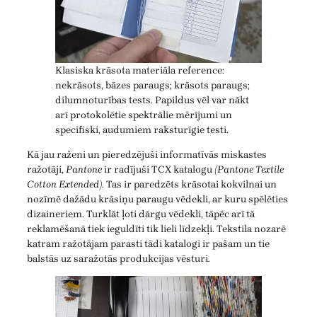
Klasiska krāsota materiāla reference:
nekrāsots, bāzes paraugs; krāsots paraugs;
dilumnoturības tests. Papildus vēl var nākt
arī protokolētie spektrālie mērījumi un
specifiski, audumiem raksturīgie testi.
Kā jau raženi un pieredzējuši informatīvās miskastes
ražotāji,
Pantone
ir radījuši TCX katalogu
(Pantone Textile
Cotton Extended)
. Tas ir paredzēts krāsotai kokvilnai un
nozīmē dažādu krāsiņu paraugu vēdekli, ar kuru spēlēties
dizaineriem. Turklāt ļoti dārgu vēdekli, tāpēc arī tā
reklamēšanā tiek ieguldīti tik lieli līdzekļi. Tekstila nozarē
katram ražotājam parasti tādi katalogi ir pašam un tie
balstās uz saražotās produkcijas vēsturi.