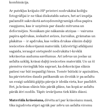
kombinācija.
Ar putekļus krājušo
HP
printeri nodrukātai kolēģu
fotogrāfijai ir ne tikai diskutabls saturs, bet arī iespēja
pačamdīt sakrokotā astoņdesmitgramīgā ofisa papīra
raupjumu, kas ir uzņēmis par daudz mitruma un
deformējies. Nonākam pie nākamās atziņas — vairums
papīra apdrukas, ieskaitot avīzes, žurnālus, grāmatas un
plakātus — ir apdruka, kas veikta drukas slānim daļēji
iesūcoties dekorējamā materiālā. Līdzvērtīgi atklājumi
sagaida, ieraugot sietspiedē nodrukāta t-kreklā
iekrāsotus auduma savēlumus. Arī
zebras
un joslas uz
asfalta uzklāj, krāsai daļēji iesūcoties materiālā. Un uz šī
piemēra visvieglāk būs saprast, ka dekorācijas slānis
patiesi var būt iespaidīgi biezs. Tomēr būtiski ir apzināties,
ka pārvietoties daudz patīkamāk un drošāk ir pa asfaltu
un svaigi uzklātā gājēju pāreja ir ideāla vieta, kur paslīdēt.
Bet, ja krāsas slānis būs pārāk plāns, tas kopā ar asfaltu
pārāk ātri nodils. Tāpēc ievārījums tiek klāts dāsni.
Materiāla krāsošana,
dēvēta arī par krāsošanu masā,
tika izgudrota stipri agrāk par
zebru
un asfalta virsmu