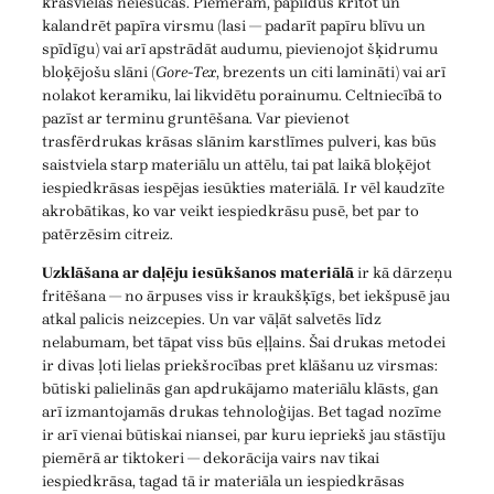
krāsvielas neiesūcās. Piemēram, papildus krītot un
kalandrēt papīra virsmu (lasi — padarīt papīru blīvu un
spīdīgu) vai arī apstrādāt audumu, pievienojot šķidrumu
bloķējošu slāni (
Gore-Tex
, brezents un citi lamināti) vai arī
nolakot keramiku, lai likvidētu porainumu. Celtniecībā to
pazīst ar terminu gruntēšana. Var pievienot
trasfērdrukas krāsas slānim karstlīmes pulveri, kas būs
saistviela starp materiālu un attēlu, tai pat laikā bloķējot
iespiedkrāsas iespējas iesūkties materiālā. Ir vēl kaudzīte
akrobātikas, ko var veikt iespiedkrāsu pusē, bet par to
patērzēsim citreiz.
Uzklāšana ar daļēju iesūkšanos materiālā
ir kā dārzeņu
fritēšana — no ārpuses viss ir kraukšķīgs, bet iekšpusē jau
atkal palicis neizcepies. Un var vāļāt salvetēs līdz
nelabumam, bet tāpat viss būs eļļains. Šai drukas metodei
ir divas ļoti lielas priekšrocības pret klāšanu uz virsmas:
būtiski palielinās gan apdrukājamo materiālu klāsts, gan
arī izmantojamās drukas tehnoloģijas. Bet tagad nozīme
ir arī vienai būtiskai niansei, par kuru iepriekš jau stāstīju
piemērā ar tiktokeri — dekorācija vairs nav tikai
iespiedkrāsa, tagad tā ir materiāla un iespiedkrāsas