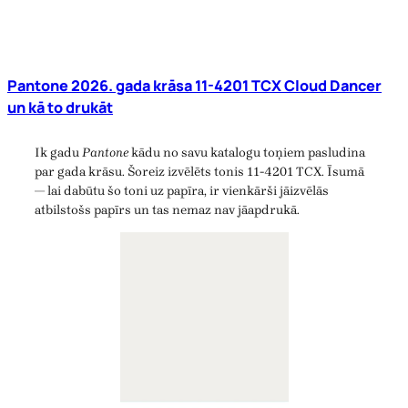
Pantone 2026. gada krāsa 11-4201 TCX Cloud Dancer
un kā to drukāt
Ik gadu
Pantone
kādu no savu katalogu toņiem pasludina
par gada krāsu. Šoreiz izvēlēts tonis 11-4201 TCX. Īsumā
— lai dabūtu šo toni uz papīra, ir vienkārši jāizvēlās
atbilstošs papīrs un tas nemaz nav jāapdrukā.