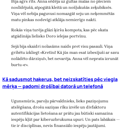
Bija agrs rīts. Anna sēdēja uz gultas malas no pleciem
noslīdējušā, atpogātā kleitā un nošļukušās zeķubiksēs.
Viņa vēl nebija paguvusi nomazgāt seju un neķemmētās
matu pinkas nodevīgi atklāja nemierīgo nakti.
Rokās viņa turēja glāzi ķiršu kompota, kas pēc skata
atgādināja lielisko Doro ielejas portvīnu.
Sejā bija skaidri nolasāms naids pret visu pasauli. Viņa
gribētu izkliegt «Kretīni! Kā jūs man esat izbesījuši ar savu
nolādēto dārziņu!», bet nevarēja. Anna vēl neprata izrunāt
burtu «r».
Kā sadusmot hakerus, bet neizskatīties pēc viegla
mērķa — padomi drošībai datorā un telefonā
Ugunsmūris, paroļu pārvaldnieks, lieko paziņojumu
atslēgšana, drošu saziņas rīku izvēle un divfaktoru
autentifikācijas lietošana ar prātu jau būtiski samazina
iespēju kļūt par kiberuzbrukuma upuri. Un pats labākais —
tie ir disciplīnas, nevis finansiālo iespēju jautājumi.