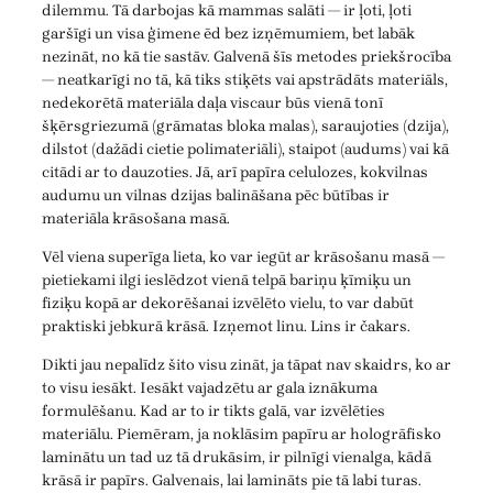
dilemmu. Tā darbojas kā mammas salāti — ir ļoti, ļoti
garšīgi un visa ģimene ēd bez izņēmumiem, bet labāk
nezināt, no kā tie sastāv. Galvenā šīs metodes priekšrocība
— neatkarīgi no tā, kā tiks stiķēts vai apstrādāts materiāls,
nedekorētā materiāla daļa viscaur būs vienā tonī
šķērsgriezumā (grāmatas bloka malas), saraujoties (dzija),
dilstot (dažādi cietie polimateriāli), staipot (audums) vai kā
citādi ar to dauzoties. Jā, arī papīra celulozes, kokvilnas
audumu un vilnas dzijas balināšana pēc būtības ir
materiāla krāsošana masā.
Vēl viena superīga lieta, ko var iegūt ar krāsošanu masā —
pietiekami ilgi ieslēdzot vienā telpā bariņu ķīmiķu un
fiziķu kopā ar dekorēšanai izvēlēto vielu, to var dabūt
praktiski jebkurā krāsā. Izņemot linu. Lins ir čakars.
Dikti jau nepalīdz šito visu zināt, ja tāpat nav skaidrs, ko ar
to visu iesākt. Iesākt vajadzētu ar gala iznākuma
formulēšanu. Kad ar to ir tikts galā, var izvēlēties
materiālu. Piemēram, ja noklāsim papīru ar hologrāfisko
laminātu un tad uz tā drukāsim, ir pilnīgi vienalga, kādā
krāsā ir papīrs. Galvenais, lai lamināts pie tā labi turas.