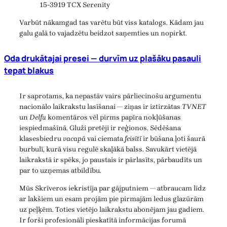
15-3919 TCX Serenity
Varbūt nākamgad tas varētu būt viss katalogs. Kādam jau
galu galā to vajadzētu beidzot saņemties un nopirkt.
Oda drukātajai presei — durvīm uz plašāku pasauli
tepat blakus
Ir saprotams, ka nepastāv vairs pārliecinošu argumentu
nacionālo laikrakstu lasīšanai — ziņas ir iztirzātas
TVNET
un
Delfu
komentāros vēl pirms papīra nokļūšanas
iespiedmašīnā. Gluži pretēji ir reģionos. Sēdēšana
klasesbiedru
vacapā
vai ciemata
feisītī
ir būšana ļoti šaurā
burbulī, kurā visu regulē skaļākā balss. Savukārt vietējā
laikrakstā ir spēks, jo paustais ir pārlasīts, pārbaudīts un
par to uzņemas atbildību.
Mūs Skrīveros iekristīja par gājputniem — atbraucam līdz
ar lakšiem un esam projām pie pirmajām ledus glazūrām
uz peļķēm. Toties vietējo laikrakstu abonējam jau gadiem.
Ir forši profesionāli pieskatītā informācijas forumā