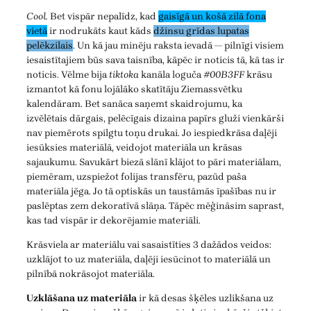
Cool.
Bet vispār nepalīdz, kad
gaisīgā un košā zilā fona
vietā
ir nodrukāts kaut kāds
džinsu grīdas lupatas
pelēkzilais
. Un kā jau minēju raksta ievadā — pilnīgi visiem
iesaistītajiem būs sava taisnība, kāpēc ir noticis tā, kā tas ir
noticis. Vēlme bija
tiktoka
kanāla loguča
#00B3FF
krāsu
izmantot kā fonu lojālāko skatītāju Ziemassvētku
kalendāram. Bet sanāca saņemt skaidrojumu, ka
izvēlētais dārgais, pelēcīgais dizaina papīrs gluži vienkārši
nav piemērots spilgtu toņu drukai. Jo iespiedkrāsa daļēji
iesūksies materiālā, veidojot materiāla un krāsas
sajaukumu. Savukārt biezā slānī klājot to pāri materiālam,
piemēram, uzspiežot folijas transfēru, pazūd paša
materiāla jēga. Jo tā optiskās un taustāmās īpašības nu ir
paslēptas zem dekoratīvā slāņa. Tāpēc mēģināsim saprast,
kas tad vispār ir dekorējamie materiāli.
Krāsviela ar materiālu vai sasaistīties 3 dažādos veidos:
uzklājot to uz materiāla, daļēji iesūcinot to materiālā un
pilnībā nokrāsojot materiāla.
Uzklāšana uz materiāla
ir kā desas šķēles uzlikšana uz