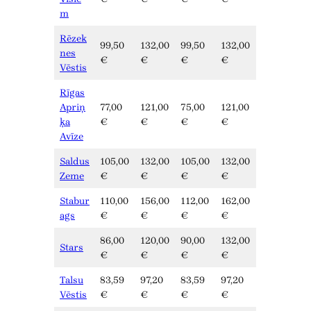
m
Rēzek
99,50
132,00
99,50
132,00
nes
€
€
€
€
Vēstis
Rīgas
Apriņ
77,00
121,00
75,00
121,00
ķa
€
€
€
€
Avīze
Saldus
105,00
132,00
105,00
132,00
Zeme
€
€
€
€
Stabur
110,00
156,00
112,00
162,00
ags
€
€
€
€
86,00
120,00
90,00
132,00
Stars
€
€
€
€
Talsu
83,59
97,20
83,59
97,20
Vēstis
€
€
€
€