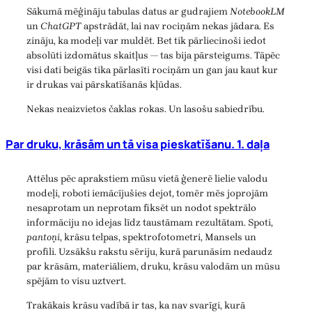
Sākumā mēģināju tabulas datus ar gudrajiem
NotebookLM
un
ChatGPT
apstrādāt, lai nav rociņām nekas jādara. Es
zināju, ka modeļi var muldēt. Bet tik pārliecinoši iedot
absolūti izdomātus skaitļus — tas bija pārsteigums. Tāpēc
visi dati beigās tika pārlasīti rociņām un gan jau kaut kur
ir drukas vai pārskatīšanās kļūdas.
Nekas neaizvietos čaklas rokas. Un lasošu sabiedrību.
Par druku, krāsām un tā visa pieskatīšanu. 1. daļa
Attēlus pēc aprakstiem mūsu vietā ģenerē lielie valodu
modeļi, roboti iemācījušies dejot, tomēr mēs joprojām
nesaprotam un neprotam fiksēt un nodot spektrālo
informāciju no idejas līdz taustāmam rezultātam. Spoti,
pantoņi
, krāsu telpas, spektrofotometri, Mansels un
profili. Uzsākšu rakstu sēriju, kurā parunāsim nedaudz
par krāsām, materiāliem, druku, krāsu valodām un mūsu
spējām to visu uztvert.
Trakākais krāsu vadībā ir tas, ka nav svarīgi, kurā