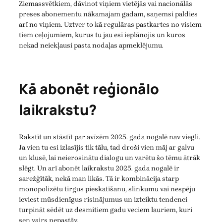
Ziemassvētkiem, dāvinot viņiem vietējās vai nacionālās
preses abonementu nākamajam gadam, saņemsi paldies
arī no viņiem. Uztver to kā regulāras pastkartes no visiem
tiem ceļojumiem, kurus tu jau esi ieplānojis un kuros
nekad neiekļausi pasta nodaļas apmeklējumu.
Kā abonēt reģionālo
laikrakstu?
Rakstīt un stāstīt par avīzēm 2025. gada nogalē nav viegli.
Ja vien tu esi izlasījis tik tālu, tad droši vien māj ar galvu
un klusē, lai neierosinātu dialogu un varētu šo tēmu ātrāk
slēgt. Un arī abonēt laikrakstu 2025. gada nogalē ir
sarežģītāk, nekā man likās. Tā ir kombinācija starp
monopolizētu tirgus pieskatīšanu, slinkumu vai nespēju
ieviest mūsdienīgus risinājumus un izteiktu tendenci
turpināt sēdēt uz desmitiem gadu veciem lauriem, kuri
sen vairs nepastāv.