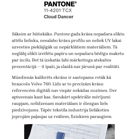
Sāksim ar būtiskāko.
Pantone
gada krāsa nepadara sliktu
attēlu lielisku, nesalabo krāsu profilu un neliek UV lakai
uzvesties pieklājīgāk uz nepārklātiem materiāliem. Tā
neglābj slikti izvēlētu papīru un nepadara bēdīgu maketu
par izcilu. Bet tā izskatās labi mārketinga atskaites
prezentācijā — it īpaši, ja slaidā nav jārunā par realitāti.
Mūsdienās kalibrēts ekrāns ir sastopams retāk kā
braucošs Volvo 760. Līdz ar to precīzām krāsu
referencēm digitāli nav vispār nekādas nozīmes. Der
aptuvenais kaut kas. Savukārt spektrālie mērījumi
raupjam, nelīdzenam materiālam ir diezgan liels
piedzīvojums. Tāpēc tekstila industrija lielākoties
joprojām paļaujas uz reāliem, fiziskiem paraugiem.