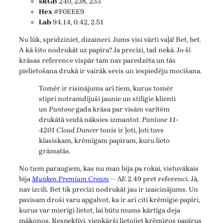
sRGB
240, 238, 233
Hex
#F0EEE9
Lab
94.14, 0.42, 2.51
Nu lūk, spridziniet, dizaineri. Jums visi vārti vaļā! Bet, bet.
A kā šito nodrukāt uz papīra? Ja precīzi, tad nekā. Jo šī
krāsas reference vispār tam nav paredzēta un tās
pielietošana drukā ir vairāk sevis un iespiedēju mocīšana.
Tomēr ir risinājums arī tiem, kurus tomēr
stipri notramdījuši jaunie un stilīgie klienti
un
Pantone
gada krāsa par visām varītēm
drukātā veidā nāksies izmantot.
Pantone 11-
4201 Cloud Dancer
tonis ir ļoti, ļoti tuvs
klasiskam, krēmīgam papīram, kuru lieto
grāmatās.
No tiem paraugiem, kas nu man bija pa rokai, vistuvākais
bija
Munken Premium Cream
— Δ
E
2.49 pret referenci. Jā,
nav izcili. Bet tik precīzi nodrukāt jau ir izaicinājums. Un
pavisam droši varu apgalvot, ka ir arī citi krēmīgie papīri,
kurus var mierīgi lietot, lai būtu mums kārtīga deja
mākoņos. Respektīvi, vienkārši lietojiet krēmīgos papīrus