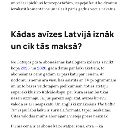
un vēl arī piekļuvi fotoreportāžām, iespējai kaut ko dīvainu
ierakstīt komentāros un izlasīt pāris gadus vecus rakstus.
Kādas avīzes Latvijā iznāk
un cik tās maksā?
No
Latvijas pasta
abonēšanas katalogiem izdevās savilkt
kopā
2025
. un
2026
. gada datus par laikrakstiem, to
abonēšanas cenu gadam ar pārskatu par cenām. Ar
nodomu izņēmu ārā visu, kas saistīts ar TV programmām
un uz to bāzes veidotajiem pielikumiem, toties atstāju
superekskluzīvo
Kaleidoskopu
, par kura esamību tikai
nesen uzzināju. Jā, jūs pareizi sapratāt, avīzes krievu
valodā es arī neapskatu. Un angliski iznākošais
The Baltic
Times
jau labu laiku ir žurnāla formātā, tāpēc neskaitās.
Citās valodās mums abonējama vietējā prese neiznāk.
Pirmā cena ir, ja abonē kā privātpersona, otrā — kā