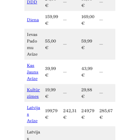
DDD
—
—
€
€
159,99
169,00
Diena
—
—
€
€
Ievas
Pado
55,00
59,99
—
—
mu
€
€
Avīze
Kas
39,99
43,99
Jauns
—
—
€
€
Avīze
Kultūr
19,99
29,88
—
—
zīmes
€
€
Latvija
199,79
242,31
249,79
285,67
s
€
€
€
€
Avīze
Latvija
s