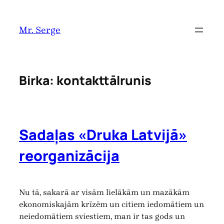
Pāriet
uz
Mr. Serge
saturu
Birka:
kontakttālrunis
Sadaļas «Druka Latvijā»
reorganizācija
Nu tā, sakarā ar visām lielākām un mazākām
ekonomiskajām krīzēm un citiem iedomātiem un
neiedomātiem sviestiem, man ir tas gods un