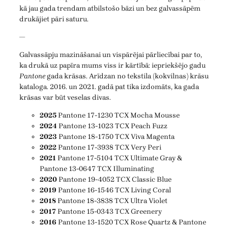
kā jau gada trendam atbilstošo bāzi un bez galvassāpēm
drukājiet pāri saturu.
—
Galvassāpju mazināšanai un vispārējai pārliecībai par to,
ka drukā uz papīra mums viss ir kārtībā: iepriekšējo gadu
Pantone
gada krāsas. Arīdzan no tekstila (kokvilnas) krāsu
kataloga. 2016. un 2021. gadā pat tika izdomāts, ka gada
krāsas var būt veselas divas.
2025
Pantone 17-1230 TCX Mocha Mousse
2024
Pantone 13-1023 TCX Peach Fuzz
2023
Pantone 18-1750 TCX Viva Magenta
2022
Pantone 17-3938 TCX Very Peri
2021
Pantone 17-5104 TCX Ultimate Gray &
Pantone 13-0647 TCX Illuminating
2020
Pantone 19-4052 TCX Classic Blue
2019
Pantone 16-1546 TCX Living Coral
2018
Pantone 18-3838 TCX Ultra Violet
2017
Pantone 15-0343 TCX Greenery
2016
Pantone 13-1520 TCX Rose Quartz & Pantone