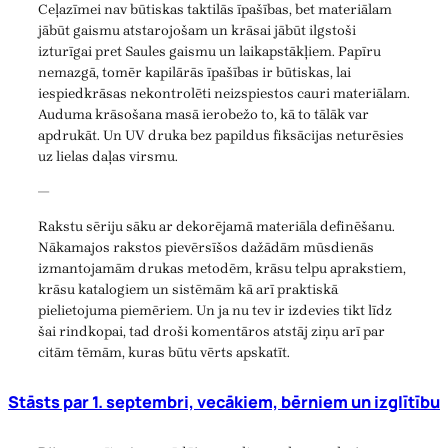
Ceļazīmei nav būtiskas taktilās īpašības, bet materiālam
jābūt gaismu atstarojošam un krāsai jābūt ilgstoši
izturīgai pret Saules gaismu un laikapstākļiem. Papīru
nemazgā, tomēr kapilārās īpašības ir būtiskas, lai
iespiedkrāsas nekontrolēti neizspiestos cauri materiālam.
Auduma krāsošana masā ierobežo to, kā to tālāk var
apdrukāt. Un UV druka bez papildus fiksācijas neturēsies
uz lielas daļas virsmu.
—
Rakstu sēriju sāku ar dekorējamā materiāla definēšanu.
Nākamajos rakstos pievērsīšos dažādām mūsdienās
izmantojamām drukas metodēm, krāsu telpu aprakstiem,
krāsu katalogiem un sistēmām kā arī praktiskā
pielietojuma piemēriem. Un ja nu tev ir izdevies tikt līdz
šai rindkopai, tad droši komentāros atstāj ziņu arī par
citām tēmām, kuras būtu vērts apskatīt.
Stāsts par 1. septembri, vecākiem, bērniem un izglītību