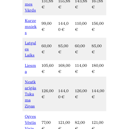
131,88
155,88
143,88
167,88
mes
€
€
€
€
Vārds
Kurze
99,00
144,0
110,00
156,00
mniek
€
0 €
€
€
s
Latgal
60,00
85,00
60,00
85,00
es
€
€
€
€
Laiks
Liesm
105,60
168,00
114,00
180,00
a
€
€
€
€
Neatk
arīgās
126,00
144,0
126,00
144,00
Tuku
€
0 €
€
€
ma
Ziņas
Ogres
Vēstis
77,00
121,00
82,00
121,00
Visie
€
€
€
€