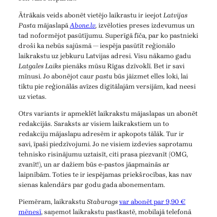
Ātrākais veids abonēt vietējo laikrastu ir ieejot
Latvijas
Pasta
mājaslapā
Abone.lv
,
izvēloties preses izdevumus un
tad noformējot pasūtījumu. Superīgā fīča, par ko pastnieki
droši ka nebūs sajūsmā — iespēja pasūtīt reģionālo
laikrakstu uz jebkuru Latvijas adresi. Visu nākamo gadu
Latgales Laiks
pienāks mūsu Rīgas dzīvoklī. Bet ir savi
mīnusi. Jo abonējot caur
pastu
būs jāizmet elles loki, lai
tiktu pie reģionālās avīzes digitālajām versijām, kad neesi
uz vietas.
Otrs variants ir apmeklēt laikrakstu mājaslapas un abonēt
redakcijās. Saraksts ar visiem laikrakstiem un to
redakciju mājaslapu adresēm ir apkopots tālāk. Tur ir
savi, īpaši piedzīvojumi. Jo ne visiem izdevies saprotamu
tehnisko risinājumu uztaisīt, citi prasa piezvanīt (OMG,
zvanīt!), un ar dažiem būs e-pastos jāapmainās ar
laipnībām. Toties te ir iespējamas priekšrocības, kas nav
sienas kalendārs par godu gada abonementam.
Piemēram, laikrakstu
Staburags
var abonēt par 9,90 €
mēnesī
, saņemot laikrakstu pastkastē, mobilajā telefonā