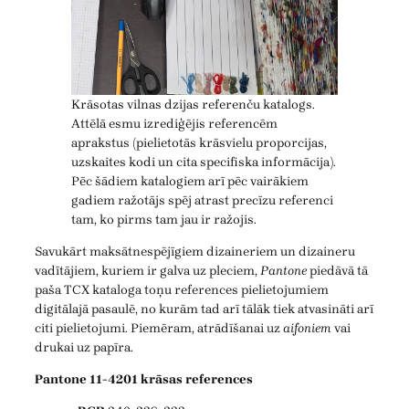
Krāsotas vilnas dzijas referenču katalogs.
Attēlā esmu izrediģējis referencēm
aprakstus (pielietotās krāsvielu proporcijas,
uzskaites kodi un cita specifiska informācija).
Pēc šādiem katalogiem arī pēc vairākiem
gadiem ražotājs spēj atrast precīzu referenci
tam, ko pirms tam jau ir ražojis.
Savukārt maksātnespējīgiem dizaineriem un dizaineru
vadītājiem, kuriem ir galva uz pleciem,
Pantone
piedāvā tā
paša TCX kataloga toņu references pielietojumiem
digitālajā pasaulē, no kurām tad arī tālāk tiek atvasināti arī
citi pielietojumi. Piemēram, atrādīšanai uz
aifoniem
vai
drukai uz papīra.
Pantone 11-4201 krāsas references