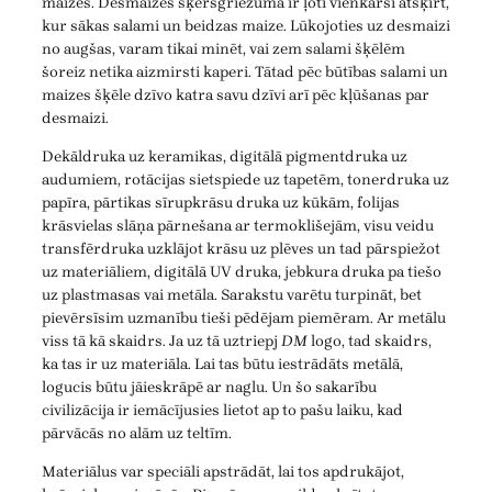
maizes. Desmaizes šķērsgriezumā ir ļoti vienkārši atšķirt,
kur sākas salami un beidzas maize. Lūkojoties uz desmaizi
no augšas, varam tikai minēt, vai zem salami šķēlēm
šoreiz netika aizmirsti kaperi. Tātad pēc būtības salami un
maizes šķēle dzīvo katra savu dzīvi arī pēc kļūšanas par
desmaizi.
Dekāldruka uz keramikas, digitālā pigmentdruka uz
audumiem, rotācijas sietspiede uz tapetēm, tonerdruka uz
papīra, pārtikas sīrupkrāsu druka uz kūkām, folijas
krāsvielas slāņa pārnešana ar termoklišejām, visu veidu
transfērdruka uzklājot krāsu uz plēves un tad pārspiežot
uz materiāliem, digitālā UV druka, jebkura druka pa tiešo
uz plastmasas vai metāla. Sarakstu varētu turpināt, bet
pievērsīsim uzmanību tieši pēdējam piemēram. Ar metālu
viss tā kā skaidrs. Ja uz tā uztriepj
DM
logo, tad skaidrs,
ka tas ir uz materiāla. Lai tas būtu iestrādāts metālā,
logucis būtu jāieskrāpē ar naglu. Un šo sakarību
civilizācija ir iemācījusies lietot ap to pašu laiku, kad
pārvācās no alām uz teltīm.
Materiālus var speciāli apstrādāt, lai tos apdrukājot,