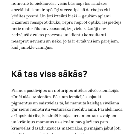
nometnē tu pieklauvēsi, visās būs augstas raudzes
speciālisti, kam ir spēcīgi stereotipi, kā darbojas citi
ķēdītes posmi. Un ļoti izteikti bieži — gaužām aplami.
Dizaineri nesaprot druku, repro neprot optiku, iespiedējs
netic materiālu novecošanai, izejvielu ražotāji nav
redzējuši drukas procesus un klientu konsultanti
nesaprot nevienu un neko, jo tā ir ērtāk visiem pārējiem,
kad jāmeklē vainīgais.
Kā tas viss sākās?
Pirmos pastāvīgos un noturīgos attēlus cilvēce iemācījās
zīmēt alās uz sienām. Pēc tam iemācījās sajaukt
pigmentus un saistvielas tā, lai mamuta kaislīga rīvēšana
gar sienu nenotīrītu vēsturisko medību ainu. Paralēli nāca
arī apskaidrība, ka zīmēt kaujas ornamentus uz vaigiem
un
krāniņus
mamutus uz sienām nav gluži tas pats —
krāsvielas dažādi uzsūcās materiālos, pirmajam jābūt ļoti