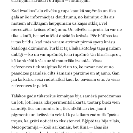
elastīgam, savukārt otrajam — noturīgam.
Kad izsalkusī alu cilvēku grupa kaut kā saņēmās un tika
galā ar šo informācijas daudzumu, no kaimiņu cilts aiz
matiem atvilktajam laupījumam uz kājas atklāja vēl
neredzētas krāsas zīmējumu. Un cilvēks saprata, ka var ne
tikai skatīt, bet arī attēlot dažādās krāsās. Pēc būtības tas
ir tas brīdis, kad mēs varam atzīmēt pirmā
spota
krāsu
kataloga dzimšanu. Turklāt tajā laikā
katalogi
tapa gaužam
dabīgi — ko nu var apzīmēt, to arī apzīmē. Un tā arī saprot,
kā konkrētā krāsa uz šī materiāla izskatās. Visas
references tiek staipītas līdzi un to, ko nevar nodot no
paaudzes paaudzē, cilts šamanis pārzīmē un atjauno. Gan
jau ka katru reizi radot atkal kaut ko pavisam citu. Jo visas
references ir galvā.
Tālākos gadu tūkstošus izmaiņas bija samērā paredzamas
un ļoti, ļoti lēnas. Eksperimentālā kārtā, tostarp bieži vien
saindējoties un nomirstot, tiek atklāti arvien jauni
pigmentu un krāsvielu veidi. Ik pa laikam radot tik īpašus
toņus, ka grūti noticēt to eksistencei. Ēģiptē tas bija zilais,
Mezopotāmijā — koši sarkanais, bet Ķīnā — abas šīs