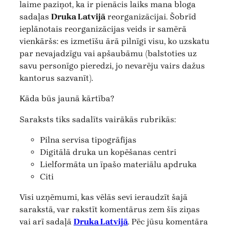
laime paziņot, ka ir pienācis laiks mana bloga
sadaļas
Druka Latvijā
reorganizācijai. Šobrīd
ieplānotais reorganizācijas veids ir samērā
vienkāršs: es izmetīšu ārā pilnīgi visu, ko uzskatu
par nevajadzīgu vai apšaubāmu (balstoties uz
savu personīgo pieredzi, jo nevarēju vairs dažus
kantorus sazvanīt).
Kāda būs jaunā kārtība?
Saraksts tiks sadalīts vairākās rubrikās:
Pilna servisa tipogrāfijas
Digitālā druka un kopēšanas centri
Lielformāta un īpašo materiālu apdruka
Citi
Visi uzņēmumi, kas vēlās sevi ieraudzīt šajā
sarakstā, var rakstīt komentārus zem šīs ziņas
vai arī sadaļā
Druka Latvijā
. Pēc jūsu komentāra