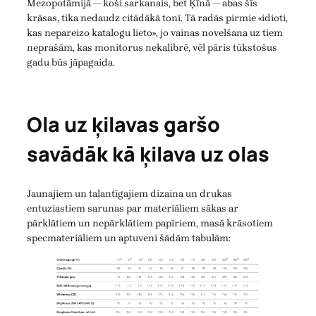
Mezopotāmijā — koši sarkanais, bet Ķīnā — abas šīs
krāsas, tika nedaudz citādākā tonī. Tā radās pirmie «idioti,
kas nepareizo katalogu lieto», jo vainas novelšana uz tiem
neprašām, kas monitorus nekalibrē, vēl pāris tūkstošus
gadu būs jāpagaida.
Ola uz ķilavas garšo
savādāk kā ķilava uz olas
Jaunajiem un talantīgajiem dizaina un drukas
entuziastiem sarunas par materiāliem sākas ar
pārklātiem un nepārklātiem papīriem, masā krāsotiem
specmateriāliem un aptuveni šādām tabulām: