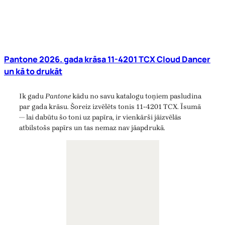
Pantone 2026. gada krāsa 11-4201 TCX Cloud Dancer
un kā to drukāt
Ik gadu
Pantone
kādu no savu katalogu toņiem pasludina
par gada krāsu. Šoreiz izvēlēts tonis 11-4201 TCX. Īsumā
— lai dabūtu šo toni uz papīra, ir vienkārši jāizvēlās
atbilstošs papīrs un tas nemaz nav jāapdrukā.