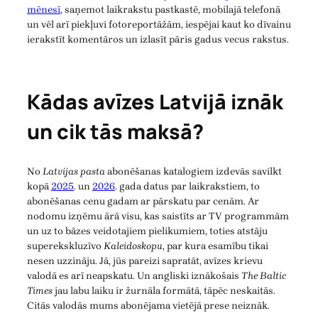
mēnesī
, saņemot laikrakstu pastkastē, mobilajā telefonā
un vēl arī piekļuvi fotoreportāžām, iespējai kaut ko dīvainu
ierakstīt komentāros un izlasīt pāris gadus vecus rakstus.
Kādas avīzes Latvijā iznāk
un cik tās maksā?
No
Latvijas pasta
abonēšanas katalogiem izdevās savilkt
kopā
2025
. un
2026
. gada datus par laikrakstiem, to
abonēšanas cenu gadam ar pārskatu par cenām. Ar
nodomu izņēmu ārā visu, kas saistīts ar TV programmām
un uz to bāzes veidotajiem pielikumiem, toties atstāju
superekskluzīvo
Kaleidoskopu
, par kura esamību tikai
nesen uzzināju. Jā, jūs pareizi sapratāt, avīzes krievu
valodā es arī neapskatu. Un angliski iznākošais
The Baltic
Times
jau labu laiku ir žurnāla formātā, tāpēc neskaitās.
Citās valodās mums abonējama vietējā prese neiznāk.