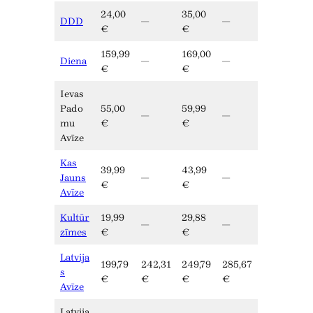
24,00
35,00
DDD
—
—
€
€
159,99
169,00
Diena
—
—
€
€
Ievas
Pado
55,00
59,99
—
—
mu
€
€
Avīze
Kas
39,99
43,99
Jauns
—
—
€
€
Avīze
Kultūr
19,99
29,88
—
—
zīmes
€
€
Latvija
199,79
242,31
249,79
285,67
s
€
€
€
€
Avīze
Latvija