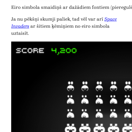
Eiro simbola smaidiņš ar dažādiem fontiem (pieregul
Ja nu pēkšņi skumji paliek, tad vēl var arī
Space
Invaders
ar šitiem ķēmiņiem no eiro simbola
uztaisīt.