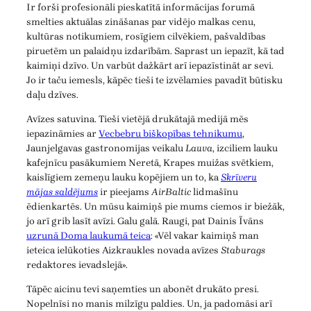
Ir forši profesionāli pieskatītā informācijas forumā
smelties aktuālas zināšanas par vidējo malkas cenu,
kultūras notikumiem, rosīgiem cilvēkiem, pašvaldības
piruetēm un palaidņu izdarībām. Saprast un iepazīt, kā tad
kaimiņi dzīvo. Un varbūt dažkārt arī iepazīstināt ar sevi.
Jo ir taču iemesls, kāpēc tieši te izvēlamies pavadīt būtisku
daļu dzīves.
Avīzes satuvina. Tieši vietējā drukātajā medijā mēs
iepazināmies ar
Vecbebru biškopības tehnikumu
,
Jaunjelgavas gastronomijas veikalu
Lauva
, izciliem lauku
kafejnīcu pasākumiem Neretā, Krapes muižas svētkiem,
kaislīgiem zemeņu lauku kopējiem un to, ka
Skrīveru
mājas saldējums
ir pieejams
AirBaltic
lidmašīnu
ēdienkartēs. Un mūsu kaimiņš pie mums ciemos ir biežāk,
jo arī grib lasīt avīzi. Galu galā. Raugi, pat Dainis Īvāns
uzrunā Doma laukumā teica
: «Vēl vakar kaimiņš man
ieteica ielūkoties Aizkraukles novada avīzes
Staburags
redaktores ievadslejā».
Tāpēc aicinu tevi saņemties un abonēt drukāto presi.
Nopelnīsi no manis milzīgu paldies. Un, ja padomāsi arī