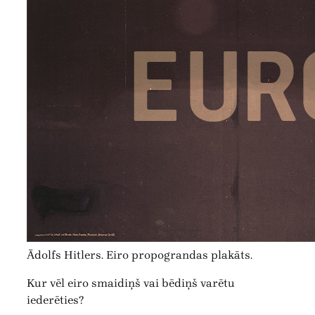
Ādolfs Hitlers. Eiro propograndas plakāts.
Kur vēl eiro smaidiņš vai bēdiņš varētu
iederēties?