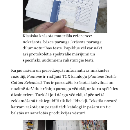
Klasiska krāsota materiāla reference:
nekrāsots, bāzes paraugs; krāsots paraugs;
dilumnoturības tests. Papildus vēl var nākt
arī protokolētie spektrālie mērījumi un
specifiski, audumiem raksturīgie testi.
Kā jau raženi un pieredzējuši informatīvās miskastes
ražotāji,
Pantone
ir radījuši TCX katalogu
(Pantone Textile
Cotton Extended)
. Tas ir paredzēts krāsotai kokvilnai un
nozīmē dažādu krāsiņu paraugu vēdekli, ar kuru spēlēties
dizaineriem. Turklāt ļoti dārgu vēdekli, tāpēc arī tā
reklamēšanā tiek ieguldīti tik lieli līdzekļi. Tekstila nozarē
katram ražotājam parasti tādi katalogi ir pašam un tie
balstās uz saražotās produkcijas vēsturi.