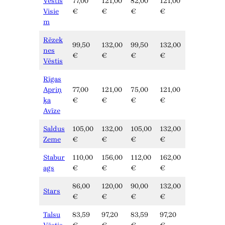
Vēstis
77,00
121,00
82,00
121,00
Visie
€
€
€
€
m
Rēzek
99,50
132,00
99,50
132,00
nes
€
€
€
€
Vēstis
Rīgas
Apriņ
77,00
121,00
75,00
121,00
ķa
€
€
€
€
Avīze
Saldus
105,00
132,00
105,00
132,00
Zeme
€
€
€
€
Stabur
110,00
156,00
112,00
162,00
ags
€
€
€
€
86,00
120,00
90,00
132,00
Stars
€
€
€
€
Talsu
83,59
97,20
83,59
97,20