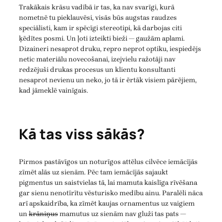
Trakākais krāsu vadībā ir tas, ka nav svarīgi, kurā
nometnē tu pieklauvēsi, visās būs augstas raudzes
speciālisti, kam ir spēcīgi stereotipi, kā darbojas citi
ķēdītes posmi. Un ļoti izteikti bieži — gaužām aplami.
Dizaineri nesaprot druku, repro neprot optiku, iespiedējs
netic materiālu novecošanai, izejvielu ražotāji nav
redzējuši drukas procesus un klientu konsultanti
nesaprot nevienu un neko, jo tā ir ērtāk visiem pārējiem,
kad jāmeklē vainīgais.
Kā tas viss sākās?
Pirmos pastāvīgos un noturīgos attēlus cilvēce iemācījās
zīmēt alās uz sienām. Pēc tam iemācījās sajaukt
pigmentus un saistvielas tā, lai mamuta kaislīga rīvēšana
gar sienu nenotīrītu vēsturisko medību ainu. Paralēli nāca
arī apskaidrība, ka zīmēt kaujas ornamentus uz vaigiem
un
krāniņus
mamutus uz sienām nav gluži tas pats —