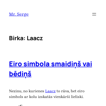
Pāriet
uz
Mr. Serge
saturu
Birka:
Laacz
Eiro simbola smaidiņš vai
bēdiņš
Nezinu, no kurienes
Laacz
to rāva, bet eiro
simbols ar kolu izskatās vienkārši lieliski.