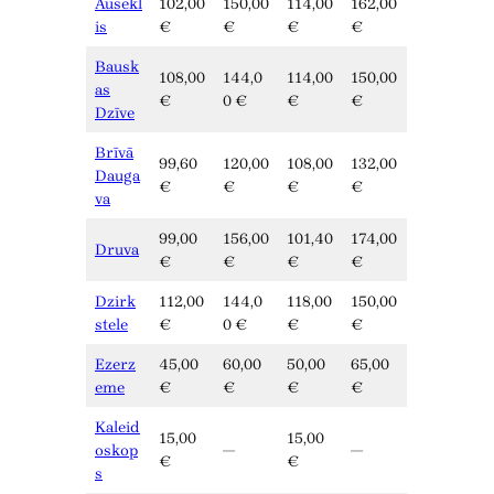
Ausekl
102,00
150,00
114,00
162,00
is
€
€
€
€
Bausk
108,00
144,0
114,00
150,00
as
€
0 €
€
€
Dzīve
Brīvā
99,60
120,00
108,00
132,00
Dauga
€
€
€
€
va
99,00
156,00
101,40
174,00
Druva
€
€
€
€
Dzirk
112,00
144,0
118,00
150,00
stele
€
0 €
€
€
Ezerz
45,00
60,00
50,00
65,00
eme
€
€
€
€
Kaleid
15,00
15,00
oskop
—
—
€
€
s