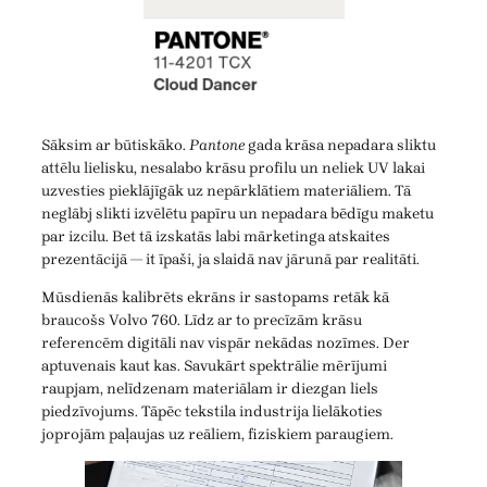
Sāksim ar būtiskāko.
Pantone
gada krāsa nepadara sliktu
attēlu lielisku, nesalabo krāsu profilu un neliek UV lakai
uzvesties pieklājīgāk uz nepārklātiem materiāliem. Tā
neglābj slikti izvēlētu papīru un nepadara bēdīgu maketu
par izcilu. Bet tā izskatās labi mārketinga atskaites
prezentācijā — it īpaši, ja slaidā nav jārunā par realitāti.
Mūsdienās kalibrēts ekrāns ir sastopams retāk kā
braucošs Volvo 760. Līdz ar to precīzām krāsu
referencēm digitāli nav vispār nekādas nozīmes. Der
aptuvenais kaut kas. Savukārt spektrālie mērījumi
raupjam, nelīdzenam materiālam ir diezgan liels
piedzīvojums. Tāpēc tekstila industrija lielākoties
joprojām paļaujas uz reāliem, fiziskiem paraugiem.