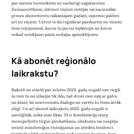
par saviem tuviniekiem un savlaicīgi sagatavoties
Ziemassvētkiem, dāvinot viņiem vietējās vai nacionālās
preses abonementu nākamajam gadam, saņemsi paldies
arī no viņiem. Uztver to kā regulāras pastkartes no visiem
tiem ceļojumiem, kurus tu jau esi ieplānojis un kuros
nekad neiekļausi pasta nodaļas apmeklējumu.
Kā abonēt reģionālo
laikrakstu?
Rakstīt un stāstīt par avīzēm 2025. gada nogalē nav viegli.
Ja vien tu esi izlasījis tik tālu, tad droši vien māj ar galvu
un klusē, lai neierosinātu dialogu un varētu šo tēmu ātrāk
slēgt. Un arī abonēt laikrakstu 2025. gada nogalē ir
sarežģītāk, nekā man likās. Tā ir kombinācija starp
monopolizētu tirgus pieskatīšanu, slinkumu vai nespēju
ieviest mūsdienīgus risinājumus un izteiktu tendenci
turpināt sēdēt uz desmitiem gadu veciem lauriem, kuri