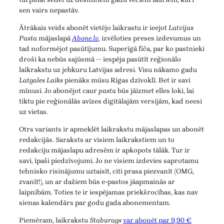
sen vairs nepastāv.
Ātrākais veids abonēt vietējo laikrastu ir ieejot
Latvijas
Pasta
mājaslapā
Abone.lv
,
izvēloties preses izdevumus un
tad noformējot pasūtījumu. Superīgā fīča, par ko pastnieki
droši ka nebūs sajūsmā — iespēja pasūtīt reģionālo
laikrakstu uz jebkuru Latvijas adresi. Visu nākamo gadu
Latgales Laiks
pienāks mūsu Rīgas dzīvoklī. Bet ir savi
mīnusi. Jo abonējot caur
pastu
būs jāizmet elles loki, lai
tiktu pie reģionālās avīzes digitālajām versijām, kad neesi
uz vietas.
Otrs variants ir apmeklēt laikrakstu mājaslapas un abonēt
redakcijās. Saraksts ar visiem laikrakstiem un to
redakciju mājaslapu adresēm ir apkopots tālāk. Tur ir
savi, īpaši piedzīvojumi. Jo ne visiem izdevies saprotamu
tehnisko risinājumu uztaisīt, citi prasa piezvanīt (OMG,
zvanīt!), un ar dažiem būs e-pastos jāapmainās ar
laipnībām. Toties te ir iespējamas priekšrocības, kas nav
sienas kalendārs par godu gada abonementam.
Piemēram, laikrakstu
Staburags
var abonēt par 9,90 €