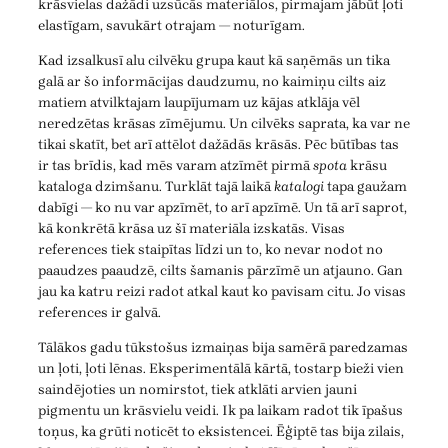
krāsvielas dažādi uzsūcās materiālos, pirmajam jābūt ļoti
elastīgam, savukārt otrajam — noturīgam.
Kad izsalkusī alu cilvēku grupa kaut kā saņēmās un tika
galā ar šo informācijas daudzumu, no kaimiņu cilts aiz
matiem atvilktajam laupījumam uz kājas atklāja vēl
neredzētas krāsas zīmējumu. Un cilvēks saprata, ka var ne
tikai skatīt, bet arī attēlot dažādās krāsās. Pēc būtības tas
ir tas brīdis, kad mēs varam atzīmēt pirmā
spota
krāsu
kataloga dzimšanu. Turklāt tajā laikā
katalogi
tapa gaužam
dabīgi — ko nu var apzīmēt, to arī apzīmē. Un tā arī saprot,
kā konkrētā krāsa uz šī materiāla izskatās. Visas
references tiek staipītas līdzi un to, ko nevar nodot no
paaudzes paaudzē, cilts šamanis pārzīmē un atjauno. Gan
jau ka katru reizi radot atkal kaut ko pavisam citu. Jo visas
references ir galvā.
Tālākos gadu tūkstošus izmaiņas bija samērā paredzamas
un ļoti, ļoti lēnas. Eksperimentālā kārtā, tostarp bieži vien
saindējoties un nomirstot, tiek atklāti arvien jauni
pigmentu un krāsvielu veidi. Ik pa laikam radot tik īpašus
toņus, ka grūti noticēt to eksistencei. Ēģiptē tas bija zilais,