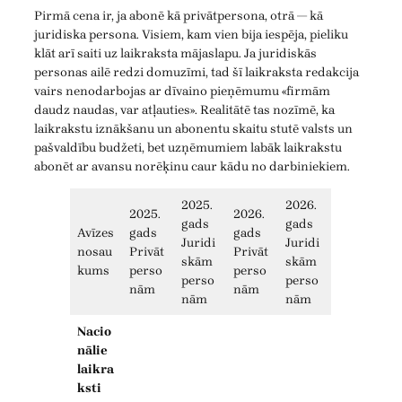
Pirmā cena ir, ja abonē kā privātpersona, otrā — kā
juridiska persona. Visiem, kam vien bija iespēja, pieliku
klāt arī saiti uz laikraksta mājaslapu. Ja juridiskās
personas ailē redzi domuzīmi, tad šī laikraksta redakcija
vairs nenodarbojas ar dīvaino pieņēmumu «firmām
daudz naudas, var atļauties». Realitātē tas nozīmē, ka
laikrakstu iznākšanu un abonentu skaitu stutē valsts un
pašvaldību budžeti, bet uzņēmumiem labāk laikrakstu
abonēt ar avansu norēķinu caur kādu no darbiniekiem.
2025.
2026.
2025.
2026.
gads
gads
Avīzes
gads
gads
Juridi
Juridi
nosau
Privāt
Privāt
skām
skām
kums
perso
perso
perso
perso
nām
nām
nām
nām
Nacio
nālie
laikra
ksti