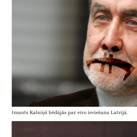
Imants Kalniņš bēdājās par eiro ieviešanu Latvijā.