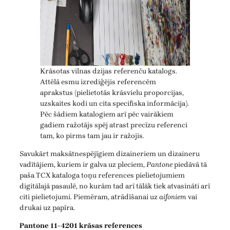
Krāsotas vilnas dzijas referenču katalogs.
Attēlā esmu izrediģējis referencēm
aprakstus (pielietotās krāsvielu proporcijas,
uzskaites kodi un cita specifiska informācija).
Pēc šādiem katalogiem arī pēc vairākiem
gadiem ražotājs spēj atrast precīzu referenci
tam, ko pirms tam jau ir ražojis.
Savukārt maksātnespējīgiem dizaineriem un dizaineru
vadītājiem, kuriem ir galva uz pleciem,
Pantone
piedāvā tā
paša TCX kataloga toņu references pielietojumiem
digitālajā pasaulē, no kurām tad arī tālāk tiek atvasināti arī
citi pielietojumi. Piemēram, atrādīšanai uz
aifoniem
vai
drukai uz papīra.
Pantone 11-4201 krāsas references