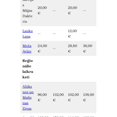
s
20,00
20,00
Mājas
—
—
€
€
Dakte
ris
Lauku
12,00
—
—
—
Lapa
€
Meža
24,00
28,80
36,00
—
Avīze
€
€
€
Reģio
nālie
laikra
ksti
Alūks
nes un
96,00
132,00
102,00
138,00
Malie
€
€
€
€
nas
Ziņas