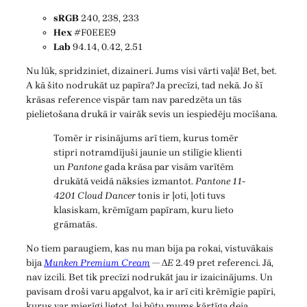
sRGB
240, 238, 233
Hex
#F0EEE9
Lab
94.14, 0.42, 2.51
Nu lūk, spridziniet, dizaineri. Jums visi vārti vaļā! Bet, bet.
A kā šito nodrukāt uz papīra? Ja precīzi, tad nekā. Jo šī
krāsas reference vispār tam nav paredzēta un tās
pielietošana drukā ir vairāk sevis un iespiedēju mocīšana.
Tomēr ir risinājums arī tiem, kurus tomēr
stipri notramdījuši jaunie un stilīgie klienti
un
Pantone
gada krāsa par visām varītēm
drukātā veidā nāksies izmantot.
Pantone 11-
4201 Cloud Dancer
tonis ir ļoti, ļoti tuvs
klasiskam, krēmīgam papīram, kuru lieto
grāmatās.
No tiem paraugiem, kas nu man bija pa rokai, vistuvākais
bija
Munken Premium Cream
— Δ
E
2.49 pret referenci. Jā,
nav izcili. Bet tik precīzi nodrukāt jau ir izaicinājums. Un
pavisam droši varu apgalvot, ka ir arī citi krēmīgie papīri,
kurus var mierīgi lietot, lai būtu mums kārtīga deja