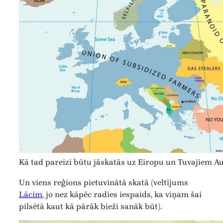
Kā tad pareizi būtu jāskatās uz Eiropu un Tuvajiem 
Un viens reģions pietuvinātā skatā (veltījums
Lācim
, jo nez kāpēc radies iespaids, ka viņam šai
pilsētā kaut kā pārāk bieži sanāk būt).