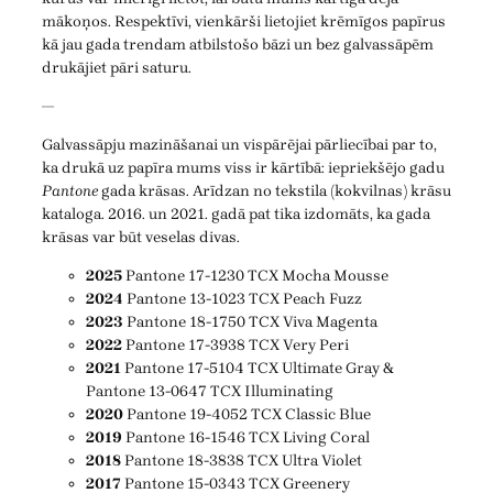
mākoņos. Respektīvi, vienkārši lietojiet krēmīgos papīrus
kā jau gada trendam atbilstošo bāzi un bez galvassāpēm
drukājiet pāri saturu.
—
Galvassāpju mazināšanai un vispārējai pārliecībai par to,
ka drukā uz papīra mums viss ir kārtībā: iepriekšējo gadu
Pantone
gada krāsas. Arīdzan no tekstila (kokvilnas) krāsu
kataloga. 2016. un 2021. gadā pat tika izdomāts, ka gada
krāsas var būt veselas divas.
2025
Pantone 17-1230 TCX Mocha Mousse
2024
Pantone 13-1023 TCX Peach Fuzz
2023
Pantone 18-1750 TCX Viva Magenta
2022
Pantone 17-3938 TCX Very Peri
2021
Pantone 17-5104 TCX Ultimate Gray &
Pantone 13-0647 TCX Illuminating
2020
Pantone 19-4052 TCX Classic Blue
2019
Pantone 16-1546 TCX Living Coral
2018
Pantone 18-3838 TCX Ultra Violet
2017
Pantone 15-0343 TCX Greenery