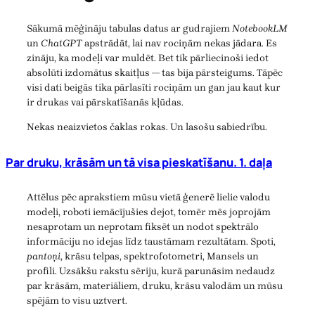
Sākumā mēģināju tabulas datus ar gudrajiem
NotebookLM
un
ChatGPT
apstrādāt, lai nav rociņām nekas jādara. Es
zināju, ka modeļi var muldēt. Bet tik pārliecinoši iedot
absolūti izdomātus skaitļus — tas bija pārsteigums. Tāpēc
visi dati beigās tika pārlasīti rociņām un gan jau kaut kur
ir drukas vai pārskatīšanās kļūdas.
Nekas neaizvietos čaklas rokas. Un lasošu sabiedrību.
Par druku, krāsām un tā visa pieskatīšanu. 1. daļa
Attēlus pēc aprakstiem mūsu vietā ģenerē lielie valodu
modeļi, roboti iemācījušies dejot, tomēr mēs joprojām
nesaprotam un neprotam fiksēt un nodot spektrālo
informāciju no idejas līdz taustāmam rezultātam. Spoti,
pantoņi
, krāsu telpas, spektrofotometri, Mansels un
profili. Uzsākšu rakstu sēriju, kurā parunāsim nedaudz
par krāsām, materiāliem, druku, krāsu valodām un mūsu
spējām to visu uztvert.