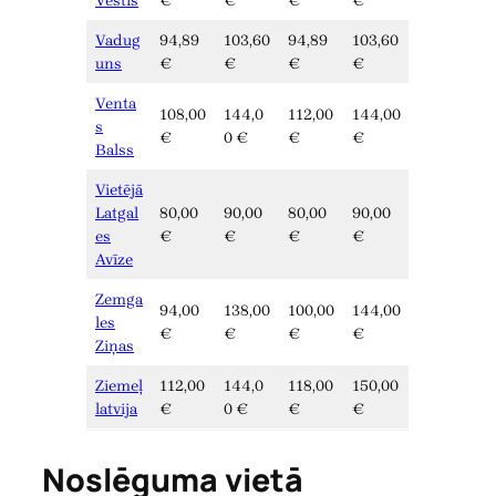
Vēstis
€
€
€
€
Vadug
94,89
103,60
94,89
103,60
uns
€
€
€
€
Venta
108,00
144,0
112,00
144,00
s
€
0 €
€
€
Balss
Vietējā
Latgal
80,00
90,00
80,00
90,00
es
€
€
€
€
Avīze
Zemga
94,00
138,00
100,00
144,00
les
€
€
€
€
Ziņas
Ziemeļ
112,00
144,0
118,00
150,00
latvija
€
0 €
€
€
Noslēguma vietā