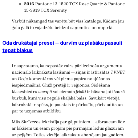
2016
Pantone 13-1520 TCX Rose Quartz & Pantone
15-3919 TCX Serenity
Varbūt nākamgad tas varētu būt viss katalogs. Kādam jau
galu galā to vajadzētu beidzot saņemties un nopirkt.
Oda drukātajai presei — durvīm uz plašāku pasauli
tepat blakus
Ir saprotams, ka nepastāv vairs pārliecinošu argumentu
nacionālo laikrakstu lasīšanai — ziņas ir iztirzātas
TVNET
un
Delfu
komentāros vēl pirms papīra nokļūšanas
iespiedmašīnā. Gluži pretēji ir reģionos. Sēdēšana
klasesbiedru
vacapā
vai ciemata
feisītī
ir būšana ļoti šaurā
burbulī, kurā visu regulē skaļākā balss. Savukārt vietējā
laikrakstā ir spēks, jo paustais ir pārlasīts, pārbaudīts un
par to uzņemas atbildību.
Mūs Skrīveros iekristīja par gājputniem — atbraucam līdz
ar lakšiem un esam projām pie pirmajām ledus glazūrām
uz peļķēm. Toties vietējo laikrakstu abonējam jau gadiem.