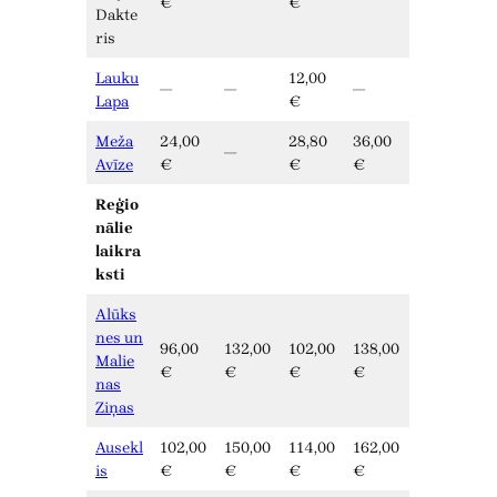
€
€
Dakte
ris
Lauku
12,00
—
—
—
Lapa
€
Meža
24,00
28,80
36,00
—
Avīze
€
€
€
Reģio
nālie
laikra
ksti
Alūks
nes un
96,00
132,00
102,00
138,00
Malie
€
€
€
€
nas
Ziņas
Ausekl
102,00
150,00
114,00
162,00
is
€
€
€
€