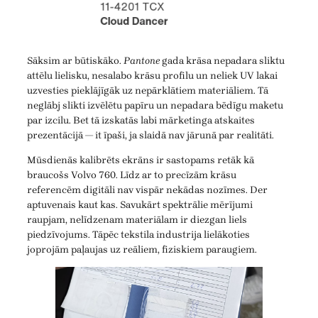
Sāksim ar būtiskāko.
Pantone
gada krāsa nepadara sliktu
attēlu lielisku, nesalabo krāsu profilu un neliek UV lakai
uzvesties pieklājīgāk uz nepārklātiem materiāliem. Tā
neglābj slikti izvēlētu papīru un nepadara bēdīgu maketu
par izcilu. Bet tā izskatās labi mārketinga atskaites
prezentācijā — it īpaši, ja slaidā nav jārunā par realitāti.
Mūsdienās kalibrēts ekrāns ir sastopams retāk kā
braucošs Volvo 760. Līdz ar to precīzām krāsu
referencēm digitāli nav vispār nekādas nozīmes. Der
aptuvenais kaut kas. Savukārt spektrālie mērījumi
raupjam, nelīdzenam materiālam ir diezgan liels
piedzīvojums. Tāpēc tekstila industrija lielākoties
joprojām paļaujas uz reāliem, fiziskiem paraugiem.