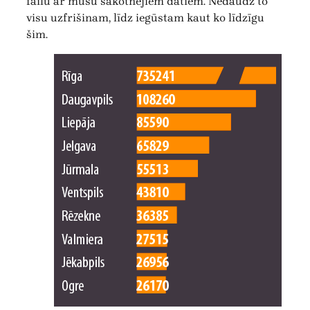
failu ar mūsu sākotnējiem datiem. Nedaudz to
visu uzfrišinam, līdz iegūstam kaut ko līdzīgu
šim.