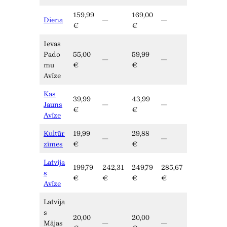
159,99
169,00
Diena
—
—
€
€
Ievas
Pado
55,00
59,99
—
—
mu
€
€
Avīze
Kas
39,99
43,99
Jauns
—
—
€
€
Avīze
Kultūr
19,99
29,88
—
—
zīmes
€
€
Latvija
199,79
242,31
249,79
285,67
s
€
€
€
€
Avīze
Latvija
s
20,00
20,00
Mājas
—
—