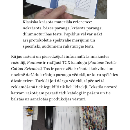
Klasiska krāsota materiāla reference:
nekrāsots, bāzes paraugs; krāsots paraugs;
dilumnoturības tests. Papildus vēl var nākt
arī protokolētie spektrālie mērījumi un
specifiski, audumiem raksturīgie testi.
Kā jau raženi un pieredzējuši informatīvās miskastes
ražotāji,
Pantone
ir radījuši TCX katalogu
(Pantone Textile
Cotton Extended)
. Tas ir paredzēts krāsotai kokvilnai un
nozīmē dažādu krāsiņu paraugu vēdekli, ar kuru spēlēties
dizaineriem. Turklāt ļoti dārgu vēdekli, tāpēc arī tā
reklamēšanā tiek ieguldīti tik lieli līdzekļi. Tekstila nozarē
katram ražotājam parasti tādi katalogi ir pašam un tie
balstās uz saražotās produkcijas vēsturi.