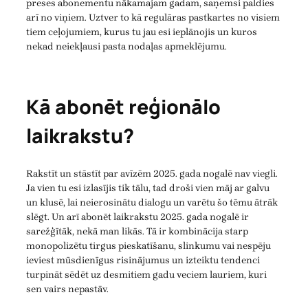
preses abonementu nākamajam gadam, saņemsi paldies
arī no viņiem. Uztver to kā regulāras pastkartes no visiem
tiem ceļojumiem, kurus tu jau esi ieplānojis un kuros
nekad neiekļausi pasta nodaļas apmeklējumu.
Kā abonēt reģionālo
laikrakstu?
Rakstīt un stāstīt par avīzēm 2025. gada nogalē nav viegli.
Ja vien tu esi izlasījis tik tālu, tad droši vien māj ar galvu
un klusē, lai neierosinātu dialogu un varētu šo tēmu ātrāk
slēgt. Un arī abonēt laikrakstu 2025. gada nogalē ir
sarežģītāk, nekā man likās. Tā ir kombinācija starp
monopolizētu tirgus pieskatīšanu, slinkumu vai nespēju
ieviest mūsdienīgus risinājumus un izteiktu tendenci
turpināt sēdēt uz desmitiem gadu veciem lauriem, kuri
sen vairs nepastāv.