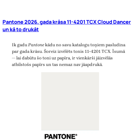
Pantone 2026. gada krāsa 11-4201 TCX Cloud Dancer
un kā to drukāt
Ik gadu
Pantone
kādu no savu katalogu toņiem pasludina
par gada krāsu. Šoreiz izvēlēts tonis 11-4201 TCX. Īsumā
— lai dabūtu šo toni uz papīra, ir vienkārši jāizvēlās
atbilstošs papīrs un tas nemaz nav jāapdrukā.