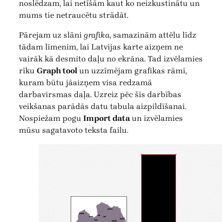
noslēdzam, lai netīšām kaut ko neizkustinātu un
mums tie netraucētu strādāt.
Pārejam uz slāni
grafika
, samazinām attēlu līdz
tādam līmenim, lai Latvijas karte aizņem ne
vairāk kā desmito daļu no ekrāna. Tad izvēlamies
rīku
Graph tool
un uzzīmējam grafikas rāmi,
kuram būtu jāaizņem visa redzamā
darbavirsmas daļa. Uzreiz pēc šīs darbības
veikšanas parādās datu tabula aizpildīšanai.
Nospiežam pogu
Import data
un izvēlamies
mūsu sagatavoto teksta failu.