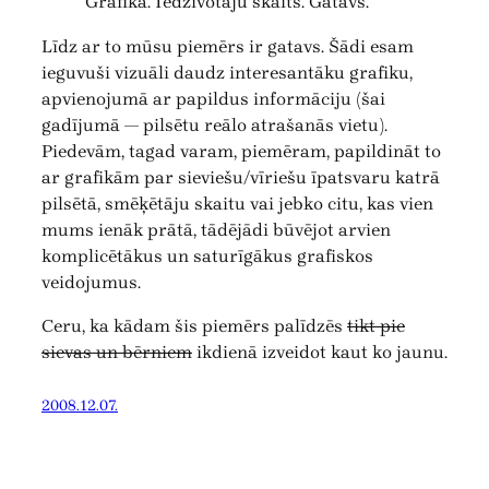
Grafika. Iedzīvotāju skaits. Gatavs.
Līdz ar to mūsu piemērs ir gatavs. Šādi esam
ieguvuši vizuāli daudz interesantāku grafiku,
apvienojumā ar papildus informāciju (šai
gadījumā — pilsētu reālo atrašanās vietu).
Piedevām, tagad varam, piemēram, papildināt to
ar grafikām par sieviešu/vīriešu īpatsvaru katrā
pilsētā, smēķētāju skaitu vai jebko citu, kas vien
mums ienāk prātā, tādējādi būvējot arvien
komplicētākus un saturīgākus grafiskos
veidojumus.
Ceru, ka kādam šis piemērs palīdzēs
tikt pie
sievas un bērniem
ikdienā izveidot kaut ko jaunu.
2008.12.07.