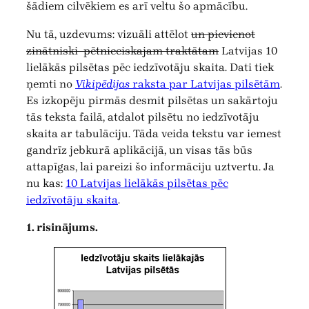
šādiem cilvēkiem es arī veltu šo apmācību.
Nu tā, uzdevums: vizuāli attēlot
un pievienot
zinātniski–pētnieciskajam traktātam
Latvijas 10
lielākās pilsētas pēc iedzīvotāju skaita. Dati tiek
ņemti no
Vikipēdijas
raksta par Latvijas pilsētām
.
Es izkopēju pirmās desmit pilsētas un sakārtoju
tās teksta failā, atdalot pilsētu no iedzīvotāju
skaita ar tabulāciju. Tāda veida tekstu var iemest
gandrīz jebkurā aplikācijā, un visas tās būs
attapīgas, lai pareizi šo informāciju uztvertu. Ja
nu kas:
10 Latvijas lielākās pilsētas pēc
iedzīvotāju skaita
.
1. risinājums.