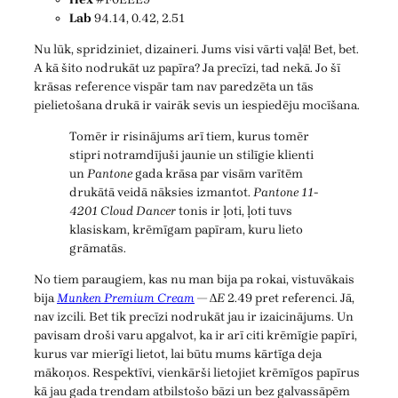
Lab
94.14, 0.42, 2.51
Nu lūk, spridziniet, dizaineri. Jums visi vārti vaļā! Bet, bet.
A kā šito nodrukāt uz papīra? Ja precīzi, tad nekā. Jo šī
krāsas reference vispār tam nav paredzēta un tās
pielietošana drukā ir vairāk sevis un iespiedēju mocīšana.
Tomēr ir risinājums arī tiem, kurus tomēr
stipri notramdījuši jaunie un stilīgie klienti
un
Pantone
gada krāsa par visām varītēm
drukātā veidā nāksies izmantot.
Pantone 11-
4201 Cloud Dancer
tonis ir ļoti, ļoti tuvs
klasiskam, krēmīgam papīram, kuru lieto
grāmatās.
No tiem paraugiem, kas nu man bija pa rokai, vistuvākais
bija
Munken Premium Cream
— Δ
E
2.49 pret referenci. Jā,
nav izcili. Bet tik precīzi nodrukāt jau ir izaicinājums. Un
pavisam droši varu apgalvot, ka ir arī citi krēmīgie papīri,
kurus var mierīgi lietot, lai būtu mums kārtīga deja
mākoņos. Respektīvi, vienkārši lietojiet krēmīgos papīrus
kā jau gada trendam atbilstošo bāzi un bez galvassāpēm