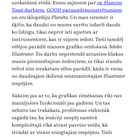
uzskatāmā veidā. Esmu sajūsmā par
ex. Flaming
Toast
darbiem
,
GOOD
paraugdemonstrējumiem
un enciklopēdiju
Planēta
. Un man vienmēr ir
šķitis, ka daudzi no mums varētu izdarīt daudz
ko līdzīgu, tikai neprot īsti apieties ar
instrumentiem, kas ir viņiem iedoti. Tieši tamdēļ
vēlējos parādīt nianses grafiku veidošanā
Adobe
Illustrator
. Šis darbs nepretendē atrasties blakus
manis pieminētajiem šedevriem, es tikai stundu
veltot šim ierakstam vēlos parādīt, kāda ir viena
no daudzajām ikdienā neizmantotajām
Illustrator
iespējām.
Sāksim jau ar to, ka grafikas zīmēšanas rīki nav
mainījušies funkcionāli jau gadiem. Un tas
nebūtu tas trakākais, problēmas visbiežāk
sagādā tas, ka iesācēji nespēj samērā
komplicētajā rīkā atrast pareizo veidu, kā
strādāt ar visām sniegtajām iespējām. Tieši