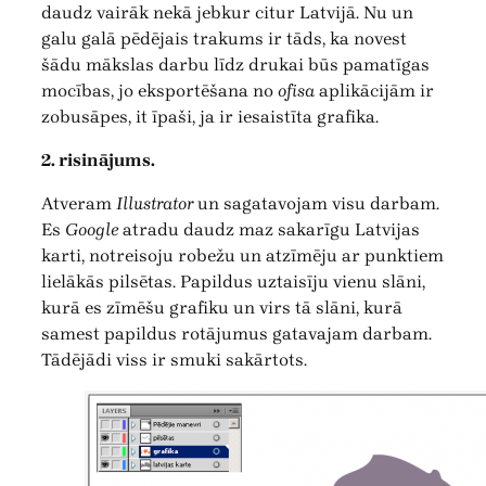
daudz vairāk nekā jebkur citur Latvijā. Nu un
galu galā pēdējais trakums ir tāds, ka novest
šādu mākslas darbu līdz drukai būs pamatīgas
mocības, jo eksportēšana no
ofisa
aplikācijām ir
zobusāpes, it īpaši, ja ir iesaistīta grafika.
2. risinājums.
Atveram
Illustrator
un sagatavojam visu darbam.
Es
Google
atradu daudz maz sakarīgu Latvijas
karti, notreisoju robežu un atzīmēju ar punktiem
lielākās pilsētas. Papildus uztaisīju vienu slāni,
kurā es zīmēšu grafiku un virs tā slāni, kurā
samest papildus rotājumus gatavajam darbam.
Tādējādi viss ir smuki sakārtots.