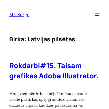
Pāriet
uz
Mr. Serge
saturu
Birka:
Latvijas pilsētas
Rokdarbi#15. Taisam
grafikas Adobe Illustrator.
Mani vienmēr ir fascinējuši mūsu pasaules
viedie prāti, kas spēj grandiozi vizualizēt
dažādas ciparu kaudzes pārskatāmā vai