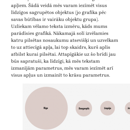
apļiem. Šādā veidā mēs varam iezīmēt visus
līdzīgos sagrupētos objektus (jo grafika pēc
savas būtības ir vairāku objektu grupa).
Uzliekam vēlamo teksta izmēru, kāds mums
parādīsies grafikā. Nākamajā solī izvēlamies
katru pilsētas nosaukumu atsevišķi un uzvelkam
to uz attiecīgā apļa, lai top skaidrs, kurš aplis
atbilst kurai pilsētai. Attapīgākie uz šo brīdi jau
būs sapratuši, ka līdzīgi, kā mēs tekstam
izmanījām parametrus, mēs varam iezīmēt arī
visus apļus un izmainīt to krāsu parametrus.