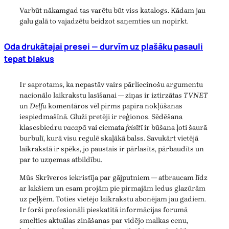
Varbūt nākamgad tas varētu būt viss katalogs. Kādam jau
galu galā to vajadzētu beidzot saņemties un nopirkt.
Oda drukātajai presei — durvīm uz plašāku pasauli
tepat blakus
Ir saprotams, ka nepastāv vairs pārliecinošu argumentu
nacionālo laikrakstu lasīšanai — ziņas ir iztirzātas
TVNET
un
Delfu
komentāros vēl pirms papīra nokļūšanas
iespiedmašīnā. Gluži pretēji ir reģionos. Sēdēšana
klasesbiedru
vacapā
vai ciemata
feisītī
ir būšana ļoti šaurā
burbulī, kurā visu regulē skaļākā balss. Savukārt vietējā
laikrakstā ir spēks, jo paustais ir pārlasīts, pārbaudīts un
par to uzņemas atbildību.
Mūs Skrīveros iekristīja par gājputniem — atbraucam līdz
ar lakšiem un esam projām pie pirmajām ledus glazūrām
uz peļķēm. Toties vietējo laikrakstu abonējam jau gadiem.
Ir forši profesionāli pieskatītā informācijas forumā
smelties aktuālas zināšanas par vidējo malkas cenu,