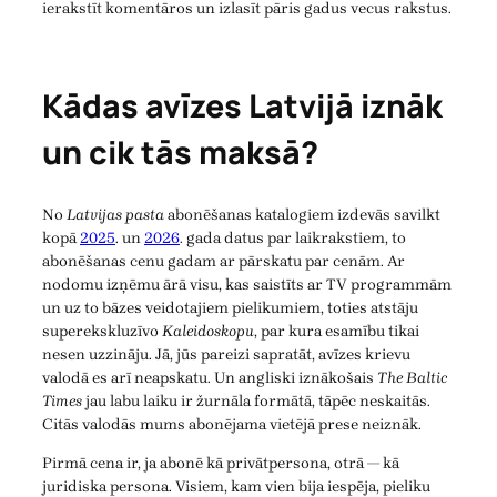
ierakstīt komentāros un izlasīt pāris gadus vecus rakstus.
Kādas avīzes Latvijā iznāk
un cik tās maksā?
No
Latvijas pasta
abonēšanas katalogiem izdevās savilkt
kopā
2025
. un
2026
. gada datus par laikrakstiem, to
abonēšanas cenu gadam ar pārskatu par cenām. Ar
nodomu izņēmu ārā visu, kas saistīts ar TV programmām
un uz to bāzes veidotajiem pielikumiem, toties atstāju
superekskluzīvo
Kaleidoskopu
, par kura esamību tikai
nesen uzzināju. Jā, jūs pareizi sapratāt, avīzes krievu
valodā es arī neapskatu. Un angliski iznākošais
The Baltic
Times
jau labu laiku ir žurnāla formātā, tāpēc neskaitās.
Citās valodās mums abonējama vietējā prese neiznāk.
Pirmā cena ir, ja abonē kā privātpersona, otrā — kā
juridiska persona. Visiem, kam vien bija iespēja, pieliku