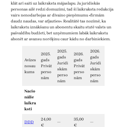
klāt arī saiti uz laikraksta mājaslapu. Ja juridiskās
personas ailē redzi domuzīmi, tad šī laikraksta redakcija
vairs nenodarbojas ar dīvaino pieņēmumu «firmām
daudz naudas, var atļauties». Realitātē tas nozīmē, ka
laikrakstu iznākšanu un abonentu skaitu stutē valsts un
pašvaldību budžeti, bet uzņēmumiem labāk laikrakstu
abonēt ar avansu norēķinu caur kādu no darbiniekiem.
2025.
2026.
2025.
2026.
gads
gads
Avīzes
gads
gads
Juridi
Juridi
nosau
Privāt
Privāt
skām
skām
kums
perso
perso
perso
perso
nām
nām
nām
nām
Nacio
nālie
laikra
ksti
24,00
35,00
DDD
—
—
€
€