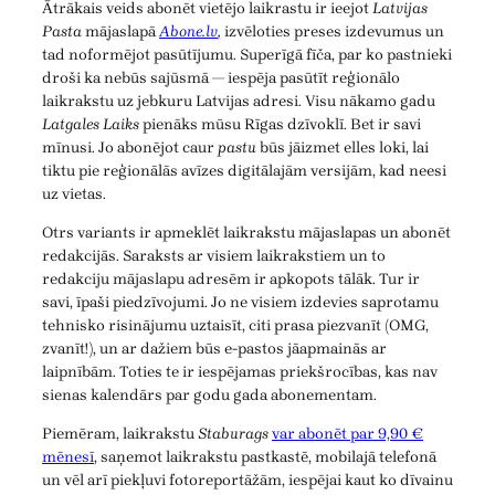
Ātrākais veids abonēt vietējo laikrastu ir ieejot
Latvijas
Pasta
mājaslapā
Abone.lv
,
izvēloties preses izdevumus un
tad noformējot pasūtījumu. Superīgā fīča, par ko pastnieki
droši ka nebūs sajūsmā — iespēja pasūtīt reģionālo
laikrakstu uz jebkuru Latvijas adresi. Visu nākamo gadu
Latgales Laiks
pienāks mūsu Rīgas dzīvoklī. Bet ir savi
mīnusi. Jo abonējot caur
pastu
būs jāizmet elles loki, lai
tiktu pie reģionālās avīzes digitālajām versijām, kad neesi
uz vietas.
Otrs variants ir apmeklēt laikrakstu mājaslapas un abonēt
redakcijās. Saraksts ar visiem laikrakstiem un to
redakciju mājaslapu adresēm ir apkopots tālāk. Tur ir
savi, īpaši piedzīvojumi. Jo ne visiem izdevies saprotamu
tehnisko risinājumu uztaisīt, citi prasa piezvanīt (OMG,
zvanīt!), un ar dažiem būs e-pastos jāapmainās ar
laipnībām. Toties te ir iespējamas priekšrocības, kas nav
sienas kalendārs par godu gada abonementam.
Piemēram, laikrakstu
Staburags
var abonēt par 9,90 €
mēnesī
, saņemot laikrakstu pastkastē, mobilajā telefonā
un vēl arī piekļuvi fotoreportāžām, iespējai kaut ko dīvainu