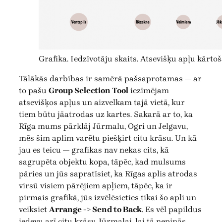
Grafika. Iedzīvotāju skaits. Atsevišķu apļu kārto
Tālākās darbības ir samērā pašsaprotamas — ar
to pašu
Group Selection Tool
iezīmējam
atsevišķos apļus un aizvelkam tajā vietā, kur
tiem būtu jāatrodas uz kartes. Sakarā ar to, ka
Rīga mums pārklāj Jūrmalu, Ogri un Jelgavu,
mēs šim aplim varētu piešķirt citu krāsu. Un kā
jau es teicu — grafikas nav nekas cits, kā
sagrupēta objektu kopa, tāpēc, kad mulsums
pāries un jūs sapratīsiet, ka Rīgas aplis atrodas
virsū visiem pārējiem apļiem, tāpēc, ka ir
pirmais grafikā, jūs izvēlēsieties tikai šo apli un
veiksiet
Arrange -> Send to Back
. Es vēl papildus
iedevu arī citu krāsu Jūrmalai, lai tā nepinās