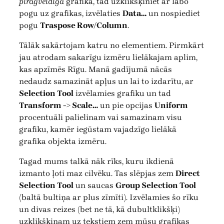
pīrāgveidīga
grafika, tad uzklikšķiniet ar labo
pogu uz grafikas, izvēlaties
Data…
un nospiediet
pogu
Traspose Row/Column
.
Tālāk sakārtojam katru no elementiem. Pirmkārt
jau atrodam sakarīgu izmēru lielākajam aplim,
kas apzīmēs Rīgu. Manā gadījumā nācās
nedaudz samazināt apļus un lai to izdarītu, ar
Selection Tool
izvēlamies grafiku un tad
Transform -> Scale…
un pie opcijas
Uniform
procentuāli palielinam vai samazinam visu
grafiku, kamēr iegūstam vajadzīgo lielākā
grafika objekta izmēru.
Tagad mums talkā nāk rīks, kuru ikdienā
izmanto ļoti maz cilvēku. Tas slēpjas zem
Direct
Selection Tool
un saucas
Group Selection Tool
(baltā bultiņa ar plus zīmīti). Izvēlamies šo rīku
un divas reizes (bet ne tā, kā dubultklikšķi)
uzklikšķinam uz tekstiem zem mūsu grafikas