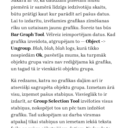
Sakarā ar to, ka daudzām pilsētām mūsu
piemērā ir samērā līdzīgs iedzīvotāju skaits,
būtu prātīgi kaut kur parādīt arī pašus datus.
Lai to izdarītu, izvēlamies grafikas zīmēšanas
rīku un uztaisam jaunu grafiku. Šoreiz tas būs
Bar Graph Tool
. Vēlreiz ieimportējam datus. Kad
grafika izveidota, atgrupējam to —
Object ->
Ungroup
.
Blah, blah, blah
logs, kurā tikko
nospiedām
Ok
, pavēstīja mums, ka turpmāk
objektu grupa vairs nav rediģējama kā grafika,
un tagad tā ir vienkārši objektu grupa.
Kā redzams, katra no grafikas daļām arī ir
atsevišķi sagrupēta objektu grupa. Izmetam ārā
visu, izņemot pašus stabiņus. Visvieglāk to ir
izdarīt, ar
Group Selection Tool
izvēloties visus
stabiņus, nokopējot tos un pēc tam izdzēšot
grafiku. Tad uzkopējam uz darba virsmas
atpakaļ tikai stabiņus un iemetam iekšā teksta