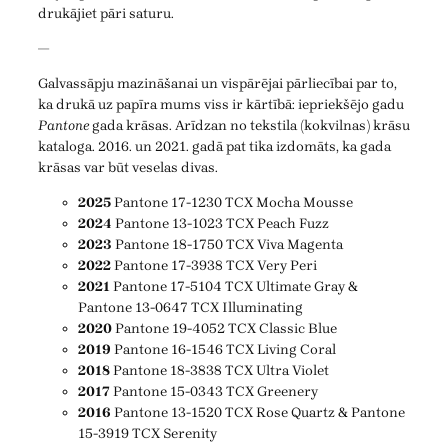
drukājiet pāri saturu.
—
Galvassāpju mazināšanai un vispārējai pārliecībai par to,
ka drukā uz papīra mums viss ir kārtībā: iepriekšējo gadu
Pantone
gada krāsas. Arīdzan no tekstila (kokvilnas) krāsu
kataloga. 2016. un 2021. gadā pat tika izdomāts, ka gada
krāsas var būt veselas divas.
2025
Pantone 17-1230 TCX Mocha Mousse
2024
Pantone 13-1023 TCX Peach Fuzz
2023
Pantone 18-1750 TCX Viva Magenta
2022
Pantone 17-3938 TCX Very Peri
2021
Pantone 17-5104 TCX Ultimate Gray &
Pantone 13-0647 TCX Illuminating
2020
Pantone 19-4052 TCX Classic Blue
2019
Pantone 16-1546 TCX Living Coral
2018
Pantone 18-3838 TCX Ultra Violet
2017
Pantone 15-0343 TCX Greenery
2016
Pantone 13-1520 TCX Rose Quartz & Pantone
15-3919 TCX Serenity