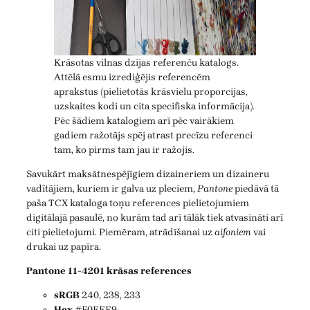
Krāsotas vilnas dzijas referenču katalogs.
Attēlā esmu izrediģējis referencēm
aprakstus (pielietotās krāsvielu proporcijas,
uzskaites kodi un cita specifiska informācija).
Pēc šādiem katalogiem arī pēc vairākiem
gadiem ražotājs spēj atrast precīzu referenci
tam, ko pirms tam jau ir ražojis.
Savukārt maksātnespējīgiem dizaineriem un dizaineru
vadītājiem, kuriem ir galva uz pleciem,
Pantone
piedāvā tā
paša TCX kataloga toņu references pielietojumiem
digitālajā pasaulē, no kurām tad arī tālāk tiek atvasināti arī
citi pielietojumi. Piemēram, atrādīšanai uz
aifoniem
vai
drukai uz papīra.
Pantone 11-4201 krāsas references
sRGB
240, 238, 233
Hex
#F0EEE9