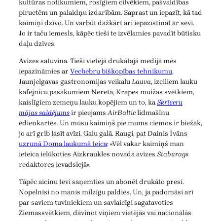
kultūras notikumiem, rosīgiem cilvēkiem, pašvaldības
piruetēm un palaidņu izdarībām. Saprast un iepazīt, kā tad
kaimiņi dzīvo. Un varbūt dažkārt arī iepazīstināt ar sevi.
Jo ir taču iemesls, kāpēc tieši te izvēlamies pavadīt būtisku
daļu dzīves.
Avīzes satuvina. Tieši vietējā drukātajā medijā mēs
iepazināmies ar
Vecbebru biškopības tehnikumu
,
Jaunjelgavas gastronomijas veikalu
Lauva
, izciliem lauku
kafejnīcu pasākumiem Neretā, Krapes muižas svētkiem,
kaislīgiem zemeņu lauku kopējiem un to, ka
Skrīveru
mājas saldējums
ir pieejams
AirBaltic
lidmašīnu
ēdienkartēs. Un mūsu kaimiņš pie mums ciemos ir biežāk,
jo arī grib lasīt avīzi. Galu galā. Raugi, pat Dainis Īvāns
uzrunā Doma laukumā teica
: «Vēl vakar kaimiņš man
ieteica ielūkoties Aizkraukles novada avīzes
Staburags
redaktores ievadslejā».
Tāpēc aicinu tevi saņemties un abonēt drukāto presi.
Nopelnīsi no manis milzīgu paldies. Un, ja padomāsi arī
par saviem tuviniekiem un savlaicīgi sagatavoties
Ziemassvētkiem, dāvinot viņiem vietējās vai nacionālās