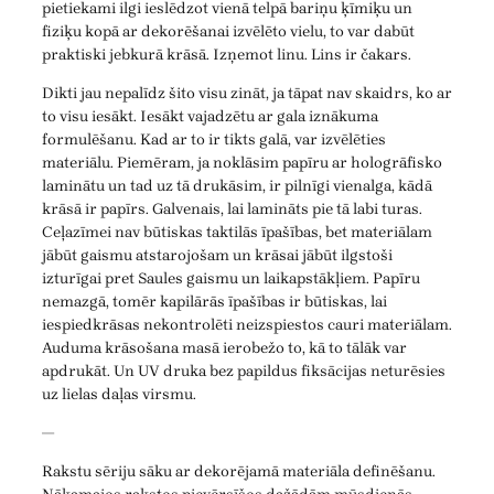
pietiekami ilgi ieslēdzot vienā telpā bariņu ķīmiķu un
fiziķu kopā ar dekorēšanai izvēlēto vielu, to var dabūt
praktiski jebkurā krāsā. Izņemot linu. Lins ir čakars.
Dikti jau nepalīdz šito visu zināt, ja tāpat nav skaidrs, ko ar
to visu iesākt. Iesākt vajadzētu ar gala iznākuma
formulēšanu. Kad ar to ir tikts galā, var izvēlēties
materiālu. Piemēram, ja noklāsim papīru ar hologrāfisko
laminātu un tad uz tā drukāsim, ir pilnīgi vienalga, kādā
krāsā ir papīrs. Galvenais, lai lamināts pie tā labi turas.
Ceļazīmei nav būtiskas taktilās īpašības, bet materiālam
jābūt gaismu atstarojošam un krāsai jābūt ilgstoši
izturīgai pret Saules gaismu un laikapstākļiem. Papīru
nemazgā, tomēr kapilārās īpašības ir būtiskas, lai
iespiedkrāsas nekontrolēti neizspiestos cauri materiālam.
Auduma krāsošana masā ierobežo to, kā to tālāk var
apdrukāt. Un UV druka bez papildus fiksācijas neturēsies
uz lielas daļas virsmu.
—
Rakstu sēriju sāku ar dekorējamā materiāla definēšanu.