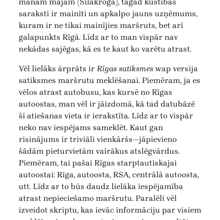
manām mājām (Silakroga), tagad kustības
saraksti ir mainīti un apkalpo jauns uzņēmums,
kuram ir ne tikai mainījies maršruts, bet arī
galapunkts Rīgā. Līdz ar to man vispār nav
nekādas sajēgas, kā es te kaut ko varētu atrast.
Vēl lielāks ārprāts ir
Rīgas satiksmes
wap versija
satiksmes maršrutu meklēšanai. Piemēram, ja es
vēlos atrast autobusu, kas kursē no Rīgas
autoostas, man vēl ir jāizdomā, kā tad datubāzē
šī atiešanas vieta ir ierakstīta. Līdz ar to vispār
neko nav iespējams sameklēt. Kaut gan
risinājums ir triviāli vienkāršs—jāpievieno
šādām pieturvietām vairākus atslēgvārdus.
Piemēram, tai pašai Rīgas starptautiskajai
autoostai: Rīga, autoosta, RSA, centrālā autoosta,
utt. Līdz ar to būs daudz lielāka iespējamība
atrast nepieciešamo maršrutu. Paralēli vēl
izveidot skriptu, kas ievāc informāciju par visiem