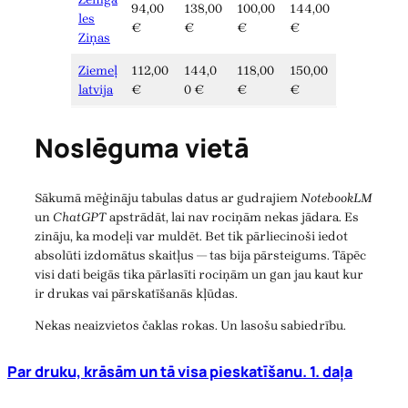
94,00
138,00
100,00
144,00
les
€
€
€
€
Ziņas
Ziemeļ
112,00
144,0
118,00
150,00
latvija
€
0 €
€
€
Noslēguma vietā
Sākumā mēģināju tabulas datus ar gudrajiem
NotebookLM
un
ChatGPT
apstrādāt, lai nav rociņām nekas jādara. Es
zināju, ka modeļi var muldēt. Bet tik pārliecinoši iedot
absolūti izdomātus skaitļus — tas bija pārsteigums. Tāpēc
visi dati beigās tika pārlasīti rociņām un gan jau kaut kur
ir drukas vai pārskatīšanās kļūdas.
Nekas neaizvietos čaklas rokas. Un lasošu sabiedrību.
Par druku, krāsām un tā visa pieskatīšanu. 1. daļa