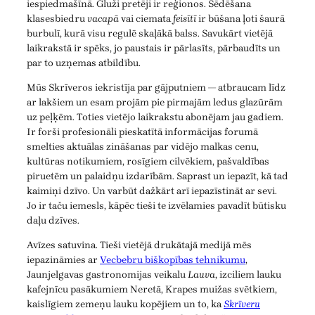
iespiedmašīnā. Gluži pretēji ir reģionos. Sēdēšana
klasesbiedru
vacapā
vai ciemata
feisītī
ir būšana ļoti šaurā
burbulī, kurā visu regulē skaļākā balss. Savukārt vietējā
laikrakstā ir spēks, jo paustais ir pārlasīts, pārbaudīts un
par to uzņemas atbildību.
Mūs Skrīveros iekristīja par gājputniem — atbraucam līdz
ar lakšiem un esam projām pie pirmajām ledus glazūrām
uz peļķēm. Toties vietējo laikrakstu abonējam jau gadiem.
Ir forši profesionāli pieskatītā informācijas forumā
smelties aktuālas zināšanas par vidējo malkas cenu,
kultūras notikumiem, rosīgiem cilvēkiem, pašvaldības
piruetēm un palaidņu izdarībām. Saprast un iepazīt, kā tad
kaimiņi dzīvo. Un varbūt dažkārt arī iepazīstināt ar sevi.
Jo ir taču iemesls, kāpēc tieši te izvēlamies pavadīt būtisku
daļu dzīves.
Avīzes satuvina. Tieši vietējā drukātajā medijā mēs
iepazināmies ar
Vecbebru biškopības tehnikumu
,
Jaunjelgavas gastronomijas veikalu
Lauva
, izciliem lauku
kafejnīcu pasākumiem Neretā, Krapes muižas svētkiem,
kaislīgiem zemeņu lauku kopējiem un to, ka
Skrīveru