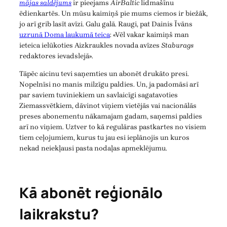
mājas saldējums
ir pieejams
AirBaltic
lidmašīnu
ēdienkartēs. Un mūsu kaimiņš pie mums ciemos ir biežāk,
jo arī grib lasīt avīzi. Galu galā. Raugi, pat Dainis Īvāns
uzrunā Doma laukumā teica
: «Vēl vakar kaimiņš man
ieteica ielūkoties Aizkraukles novada avīzes
Staburags
redaktores ievadslejā».
Tāpēc aicinu tevi saņemties un abonēt drukāto presi.
Nopelnīsi no manis milzīgu paldies. Un, ja padomāsi arī
par saviem tuviniekiem un savlaicīgi sagatavoties
Ziemassvētkiem, dāvinot viņiem vietējās vai nacionālās
preses abonementu nākamajam gadam, saņemsi paldies
arī no viņiem. Uztver to kā regulāras pastkartes no visiem
tiem ceļojumiem, kurus tu jau esi ieplānojis un kuros
nekad neiekļausi pasta nodaļas apmeklējumu.
Kā abonēt reģionālo
laikrakstu?