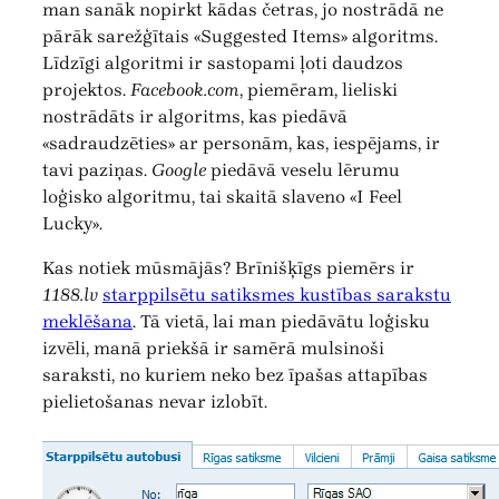
man sanāk nopirkt kādas četras, jo nostrādā ne
pārāk sarežģītais «Suggested Items» algoritms.
Līdzīgi algoritmi ir sastopami ļoti daudzos
projektos.
Facebook.com
, piemēram, lieliski
nostrādāts ir algoritms, kas piedāvā
«sadraudzēties» ar personām, kas, iespējams, ir
tavi paziņas.
Google
piedāvā veselu lērumu
loģisko algoritmu, tai skaitā slaveno «I Feel
Lucky».
Kas notiek mūsmājās? Brīnišķīgs piemērs ir
1188.lv
starppilsētu satiksmes kustības sarakstu
meklēšana
. Tā vietā, lai man piedāvātu loģisku
izvēli, manā priekšā ir samērā mulsinoši
saraksti, no kuriem neko bez īpašas attapības
pielietošanas nevar izlobīt.