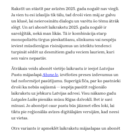
Rakstīt un stāstīt par avīzēm 2025. gada nogalē nav viegli.
Ja vien tu esi izlasījis tik tālu, tad droši vien māj ar galvu
un klusē, lai neierosinātu dialogu un varētu šo tēmu ātrāk
slēgt. Un arī abonēt laikrakstu 2025. gada nogalē ir
sarežģītāk, nekā man likās. Tā ir kombinācija starp
monopolizētu tirgus pieskatīšanu, slinkumu vai nespēju
ieviest mūsdienīgus risinājumus un izteiktu tendenci
turpināt sēdēt uz desmitiem gadu veciem lauriem, kuri
sen vairs nepastāv.
Ātrākais veids abonēt vietējo laikrastu ir ieejot
Latvijas
Pasta
mājaslapā
Abone.lv
,
izvēloties preses izdevumus un
tad noformējot pasūtījumu. Superīgā fīča, par ko pastnieki
droši ka nebūs sajūsmā — iespēja pasūtīt reģionālo
laikrakstu uz jebkuru Latvijas adresi. Visu nākamo gadu
Latgales Laiks
pienāks mūsu Rīgas dzīvoklī. Bet ir savi
mīnusi. Jo abonējot caur
pastu
būs jāizmet elles loki, lai
tiktu pie reģionālās avīzes digitālajām versijām, kad neesi
uz vietas.
Otrs variants ir apmeklēt laikrakstu mājaslapas un abonēt