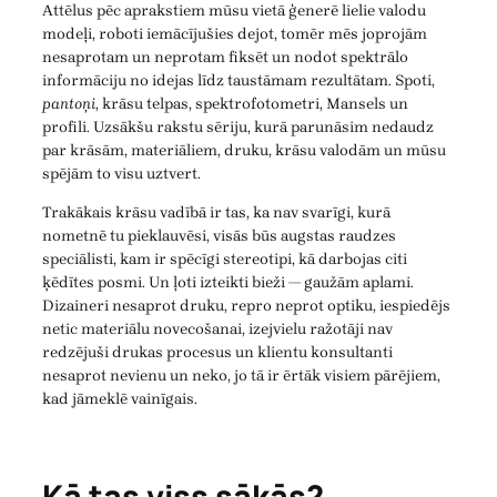
Attēlus pēc aprakstiem mūsu vietā ģenerē lielie valodu
modeļi, roboti iemācījušies dejot, tomēr mēs joprojām
nesaprotam un neprotam fiksēt un nodot spektrālo
informāciju no idejas līdz taustāmam rezultātam. Spoti,
pantoņi
, krāsu telpas, spektrofotometri, Mansels un
profili. Uzsākšu rakstu sēriju, kurā parunāsim nedaudz
par krāsām, materiāliem, druku, krāsu valodām un mūsu
spējām to visu uztvert.
Trakākais krāsu vadībā ir tas, ka nav svarīgi, kurā
nometnē tu pieklauvēsi, visās būs augstas raudzes
speciālisti, kam ir spēcīgi stereotipi, kā darbojas citi
ķēdītes posmi. Un ļoti izteikti bieži — gaužām aplami.
Dizaineri nesaprot druku, repro neprot optiku, iespiedējs
netic materiālu novecošanai, izejvielu ražotāji nav
redzējuši drukas procesus un klientu konsultanti
nesaprot nevienu un neko, jo tā ir ērtāk visiem pārējiem,
kad jāmeklē vainīgais.
Kā tas viss sākās?