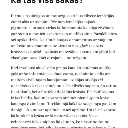
Pirmos pastāvīgos un noturīgos attēlus cilvēce iemācījās
zīmēt alās uz sienām. Pēc tam iemācījās sajaukt
pigmentus un saistvielas tā, lai mamuta kaislīga rīvēšana
gar sienu nenotīrītu vēsturisko medību ainu. Paralēli nāca
arī apskaidrība, ka zīmēt kaujas ornamentus uz vaigiem
un
krāniņus
mamutus uz sienām nav gluži tas pats —
krāsvielas dažādi uzsūcās materiālos, pirmajam jābūt ļoti
elastīgam, savukārt otrajam — noturīgam.
Kad izsalkusī alu cilvēku grupa kaut kā saņēmās un tika
galā ar šo informācijas daudzumu, no kaimiņu cilts aiz
matiem atvilktajam laupījumam uz kājas atklāja vēl
neredzētas krāsas zīmējumu. Un cilvēks saprata, ka var ne
tikai skatīt, bet arī attēlot dažādās krāsās. Pēc būtības tas
ir tas brīdis, kad mēs varam atzīmēt pirmā
spota
krāsu
kataloga dzimšanu. Turklāt tajā laikā
katalogi
tapa gaužam
dabīgi — ko nu var apzīmēt, to arī apzīmē. Un tā arī saprot,
kā konkrētā krāsa uz šī materiāla izskatās. Visas
references tiek staipītas līdzi un to, ko nevar nodot no
paaudzes paaudzē, cilts šamanis pārzīmē un atjauno. Gan