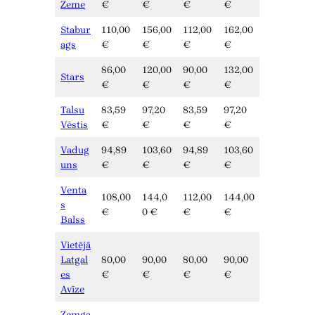
Zeme
€
€
€
€
Stabur
110,00
156,00
112,00
162,00
ags
€
€
€
€
86,00
120,00
90,00
132,00
Stars
€
€
€
€
Talsu
83,59
97,20
83,59
97,20
Vēstis
€
€
€
€
Vadug
94,89
103,60
94,89
103,60
uns
€
€
€
€
Venta
108,00
144,0
112,00
144,00
s
€
0 €
€
€
Balss
Vietējā
Latgal
80,00
90,00
80,00
90,00
es
€
€
€
€
Avīze
Zemga