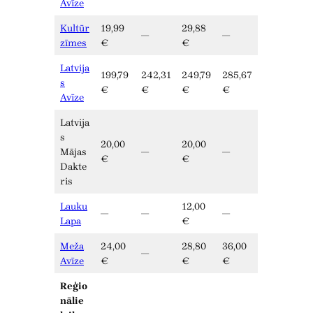
Avīze
Kultūr
19,99
29,88
—
—
zīmes
€
€
Latvija
199,79
242,31
249,79
285,67
s
€
€
€
€
Avīze
Latvija
s
20,00
20,00
Mājas
—
—
€
€
Dakte
ris
Lauku
12,00
—
—
—
Lapa
€
Meža
24,00
28,80
36,00
—
Avīze
€
€
€
Reģio
nālie