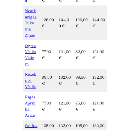
a
€
€
€
€
Neatk
arīgās
126,00
144,0
126,00
144,00
Tuku
€
0 €
€
€
ma
Ziņas
Ogres
Vēstis
77,00
121,00
82,00
121,00
Visie
€
€
€
€
m
Rēzek
99,50
132,00
99,50
132,00
nes
€
€
€
€
Vēstis
Rīgas
Apriņ
77,00
121,00
75,00
121,00
ķa
€
€
€
€
Avīze
Saldus
105,00
132,00
105,00
132,00