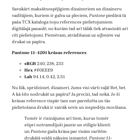
Savukārt maksātnespējīgiem dizaineriem un dizaineru
vadītājiem, kuriem ir galva uz pleciem,
Pantone
piedāvā tā
paša TCX kataloga toņu references pielietojumiem
digitālajā pasaulē, no kurām tad arī tālāk tiek atvasināti arī
citi pielietojumi. Piemēram, atrādīšanai uz
aifoniem
vai
drukai uz papīra.
Pantone 11-4201 krāsas references
sRGB
240, 238, 233
Hex
#F0EEE9
Lab
94.14, 0.42, 2.51
Nu lūk, spridziniet, dizaineri. Jums visi vārti vaļā! Bet, bet.
A kā šito nodrukāt uz papīra? Ja precīzi, tad nekā. Jo šī
krāsas reference vispār tam nav paredzēta un tās
pielietošana drukā ir vairāk sevis un iespiedēju mocīšana.
Tomēr ir risinājums arī tiem, kurus tomēr
stipri notramdījuši jaunie un stilīgie klienti
un
Pantone
gada krāsa par visām varītēm
drukātā veidā nāksies izmantot.
Pantone 11-