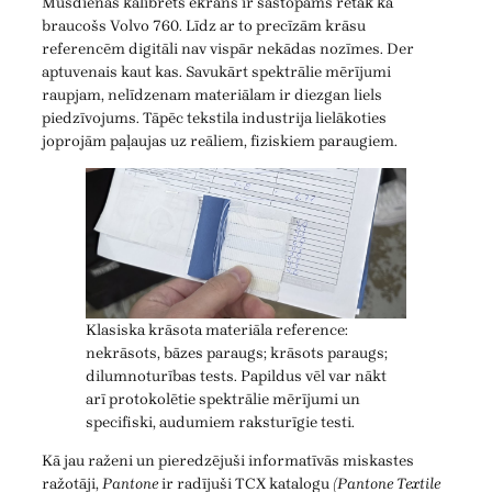
Mūsdienās kalibrēts ekrāns ir sastopams retāk kā
braucošs Volvo 760. Līdz ar to precīzām krāsu
referencēm digitāli nav vispār nekādas nozīmes. Der
aptuvenais kaut kas. Savukārt spektrālie mērījumi
raupjam, nelīdzenam materiālam ir diezgan liels
piedzīvojums. Tāpēc tekstila industrija lielākoties
joprojām paļaujas uz reāliem, fiziskiem paraugiem.
Klasiska krāsota materiāla reference:
nekrāsots, bāzes paraugs; krāsots paraugs;
dilumnoturības tests. Papildus vēl var nākt
arī protokolētie spektrālie mērījumi un
specifiski, audumiem raksturīgie testi.
Kā jau raženi un pieredzējuši informatīvās miskastes
ražotāji,
Pantone
ir radījuši TCX katalogu
(Pantone Textile