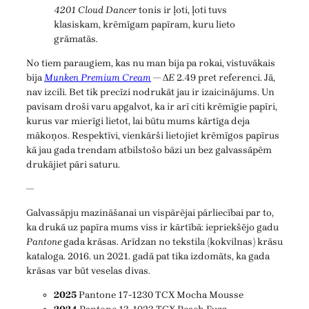
4201 Cloud Dancer
tonis ir ļoti, ļoti tuvs
klasiskam, krēmīgam papīram, kuru lieto
grāmatās.
No tiem paraugiem, kas nu man bija pa rokai, vistuvākais
bija
Munken Premium Cream
— Δ
E
2.49 pret referenci. Jā,
nav izcili. Bet tik precīzi nodrukāt jau ir izaicinājums. Un
pavisam droši varu apgalvot, ka ir arī citi krēmīgie papīri,
kurus var mierīgi lietot, lai būtu mums kārtīga deja
mākoņos. Respektīvi, vienkārši lietojiet krēmīgos papīrus
kā jau gada trendam atbilstošo bāzi un bez galvassāpēm
drukājiet pāri saturu.
—
Galvassāpju mazināšanai un vispārējai pārliecībai par to,
ka drukā uz papīra mums viss ir kārtībā: iepriekšējo gadu
Pantone
gada krāsas. Arīdzan no tekstila (kokvilnas) krāsu
kataloga. 2016. un 2021. gadā pat tika izdomāts, ka gada
krāsas var būt veselas divas.
2025
Pantone 17-1230 TCX Mocha Mousse