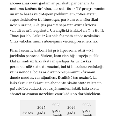
abonēšanas cenu gadam ar pārskatu par cenām. Ar
nodomu izņēmu ārā visu, kas saistīts ar TV programmām
un uz to bāzes veidotajiem pielikumiem, toties atstāju
superekskluzīvo
Kaleidoskopu
, par kura esamību tikai
nesen uzzināju. Jā, jūs pareizi sapratāt, avīzes krievu
valodā es arī neapskatu. Un angliski iznākošais
The Baltic
Times
jau labu laiku ir žurnāla formātā, tāpēc neskaitās.
Citās valodās mums abonējama vietējā prese neiznāk.
Pirmā cena ir, ja abonē kā privātpersona, otrā — kā
juridiska persona. Visiem, kam vien bija iespēja, pieliku
klāt arī saiti uz laikraksta mājaslapu. Ja juridiskās
personas ailē redzi domuzīmi, tad šī laikraksta redakcija
vairs nenodarbojas ar dīvaino pieņēmumu «firmām
daudz naudas, var atļauties». Realitātē tas nozīmē, ka
laikrakstu iznākšanu un abonentu skaitu stutē valsts un
pašvaldību budžeti, bet uzņēmumiem labāk laikrakstu
abonēt ar avansu norēķinu caur kādu no darbiniekiem.
2025.
2026.
2025.
2026.
gads
gads
Avīzes
gads
gads
Juridi
Juridi