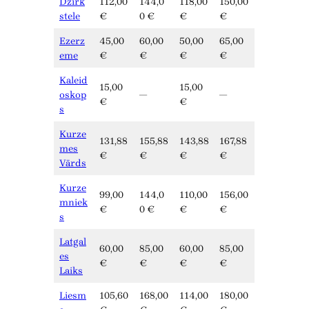
Dzirk
112,00
144,0
118,00
150,00
stele
€
0 €
€
€
Ezerz
45,00
60,00
50,00
65,00
eme
€
€
€
€
Kaleid
15,00
15,00
oskop
—
—
€
€
s
Kurze
131,88
155,88
143,88
167,88
mes
€
€
€
€
Vārds
Kurze
99,00
144,0
110,00
156,00
mniek
€
0 €
€
€
s
Latgal
60,00
85,00
60,00
85,00
es
€
€
€
€
Laiks
Liesm
105,60
168,00
114,00
180,00