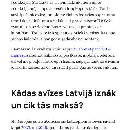
redakcijās. Saraksts ar visiem laikrakstiem un to
redakciju mājaslapu adresēm ir apkopots tālāk. Tur ir
savi, īpaši piedzīvojumi. Jo ne visiem izdevies saprotamu
tehnisko risinājumu uztaisīt, citi prasa piezvanīt (OMG,
zvanīt!), un ar dažiem būs e-pastos jāapmainās ar
laipnībām. Toties te ir iespējamas priekšrocības, kas nav
sienas kalendārs par godu gada abonementam.
Piemēram, laikrakstu
Staburags
var abonēt par 9,90 €
mēnesī
, saņemot laikrakstu pastkastē, mobilajā telefonā
un vēl arī piekļuvi fotoreportāžām, iespējai kaut ko dīvainu
ierakstīt komentāros un izlasīt pāris gadus vecus rakstus.
Kādas avīzes Latvijā iznāk
un cik tās maksā?
No
Latvijas pasta
abonēšanas katalogiem izdevās savilkt
kopā
2025
. un
2026
. gada datus par laikrakstiem, to