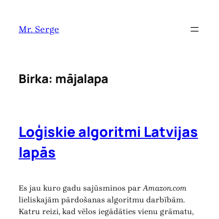
Pāriet
uz
Mr. Serge
saturu
Birka:
mājalapa
Loģiskie algoritmi Latvijas
lapās
Es jau kuro gadu sajūsminos par
Amazon.com
lieliskajām pārdošanas algoritmu darbībām.
Katru reizi, kad vēlos iegādāties vienu grāmatu,