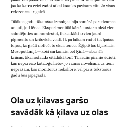
jau ka katru reizi radot atkal kaut ko pavisam citu. Jo visas
references ir galvā.
Tālākos gadu tūkstošus izmaiņas bija samērā paredzamas
un ļoti, ļoti lēnas. Eksperimentālā kārtā, tostarp bieži vien
saindējoties un nomirstot, tiek atklāti arvien jauni
pigmentu un krāsvielu veidi. Ik pa laikam radot tik īpašus
toņus, ka grūti noticēt to eksistencei. Ēģiptē tas bija zilais,
Mezopotāmijā — koši sarkanais, bet Ķīnā — abas šīs
krāsas, tika nedaudz citādākā tonī. Tā radās pirmie «idioti,
kas nepareizo katalogu lieto», jo vainas novelšana uz tiem
neprašām, kas monitorus nekalibrē, vēl pāris tūkstošus
gadu būs jāpagaida.
Ola uz ķilavas garšo
savādāk kā ķilava uz olas