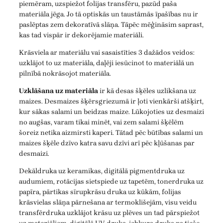
piemēram, uzspiežot folijas transfēru, pazūd paša
materiāla jēga. Jo tā optiskās un taustāmās īpašības nu ir
paslēptas zem dekoratīvā slāņa. Tāpēc mēģināsim saprast,
kas tad vispār ir dekorējamie materiāli.
Krāsviela ar materiālu vai sasaistīties 3 dažādos veidos:
uzklājot to uz materiāla, daļēji iesūcinot to materiālā un
pilnībā nokrāsojot materiāla.
Uzklāšana uz materiāla
ir kā desas šķēles uzlikšana uz
maizes. Desmaizes šķērsgriezumā ir ļoti vienkārši atšķirt,
kur sākas salami un beidzas maize. Lūkojoties uz desmaizi
no augšas, varam tikai minēt, vai zem salami šķēlēm
šoreiz netika aizmirsti kaperi. Tātad pēc būtības salami un
maizes šķēle dzīvo katra savu dzīvi arī pēc kļūšanas par
desmaizi.
Dekāldruka uz keramikas, digitālā pigmentdruka uz
audumiem, rotācijas sietspiede uz tapetēm, tonerdruka uz
papīra, pārtikas sīrupkrāsu druka uz kūkām, folijas
krāsvielas slāņa pārnešana ar termoklišejām, visu veidu
transfērdruka uzklājot krāsu uz plēves un tad pārspiežot