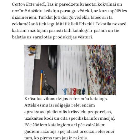
Cotton Extended)
. Tas ir paredzēts krāsotai kokvilnai un
nozīmē dažādu krāsiņu paraugu vēdekli, ar kuru spēlēties
dizaineriem. Turklāt ļoti dārgu vēdekli, tāpēc arī tā
reklamēšanā tiek ieguldīti tik lieli līdzekļi. Tekstila nozarē
katram ražotājam parasti tādi katalogi ir pašam un tie
balstās uz saražotās produkcijas vēsturi.
Krāsotas vilnas dzijas referenču katalogs.
Attēlā esmu izrediģējis referencēm
aprakstus (pielietotās krāsvielu proporcijas,
uzskaites kodi un cita specifiska informācija).
Pēc šādiem katalogiem arī pēc vairākiem
gadiem ražotājs spēj atrast precīzu referenci
tam, ko pirms tam jau ir ražojis.