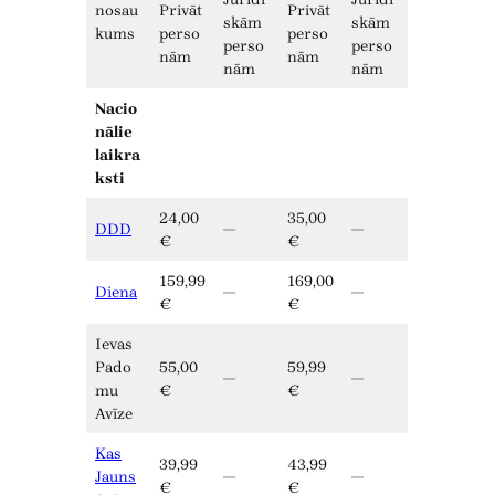
nosau
Privāt
Privāt
skām
skām
kums
perso
perso
perso
perso
nām
nām
nām
nām
Nacio
nālie
laikra
ksti
24,00
35,00
DDD
—
—
€
€
159,99
169,00
Diena
—
—
€
€
Ievas
Pado
55,00
59,99
—
—
mu
€
€
Avīze
Kas
39,99
43,99
Jauns
—
—
€
€