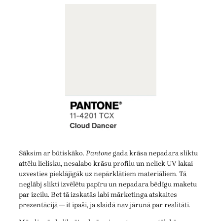
Sāksim ar būtiskāko.
Pantone
gada krāsa nepadara sliktu
attēlu lielisku, nesalabo krāsu profilu un neliek UV lakai
uzvesties pieklājīgāk uz nepārklātiem materiāliem. Tā
neglābj slikti izvēlētu papīru un nepadara bēdīgu maketu
par izcilu. Bet tā izskatās labi mārketinga atskaites
prezentācijā — it īpaši, ja slaidā nav jārunā par realitāti.