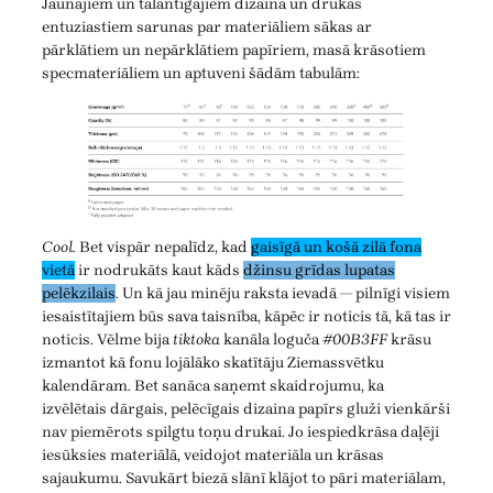
Jaunajiem un talantīgajiem dizaina un drukas
entuziastiem sarunas par materiāliem sākas ar
pārklātiem un nepārklātiem papīriem, masā krāsotiem
specmateriāliem un aptuveni šādām tabulām:
Cool.
Bet vispār nepalīdz, kad
gaisīgā un košā zilā fona
vietā
ir nodrukāts kaut kāds
džinsu grīdas lupatas
pelēkzilais
. Un kā jau minēju raksta ievadā — pilnīgi visiem
iesaistītajiem būs sava taisnība, kāpēc ir noticis tā, kā tas ir
noticis. Vēlme bija
tiktoka
kanāla loguča
#00B3FF
krāsu
izmantot kā fonu lojālāko skatītāju Ziemassvētku
kalendāram. Bet sanāca saņemt skaidrojumu, ka
izvēlētais dārgais, pelēcīgais dizaina papīrs gluži vienkārši
nav piemērots spilgtu toņu drukai. Jo iespiedkrāsa daļēji
iesūksies materiālā, veidojot materiāla un krāsas
sajaukumu. Savukārt biezā slānī klājot to pāri materiālam,