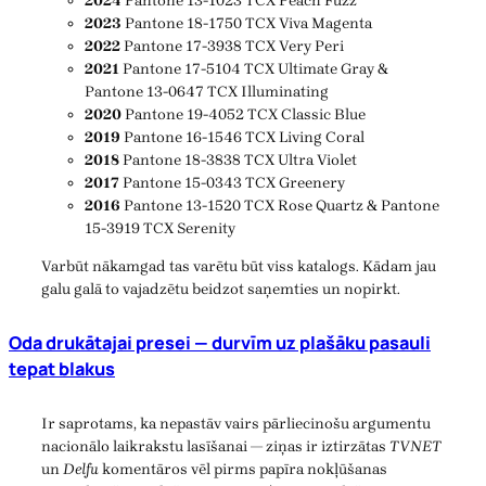
2024
Pantone 13-1023 TCX Peach Fuzz
2023
Pantone 18-1750 TCX Viva Magenta
2022
Pantone 17-3938 TCX Very Peri
2021
Pantone 17-5104 TCX Ultimate Gray &
Pantone 13-0647 TCX Illuminating
2020
Pantone 19-4052 TCX Classic Blue
2019
Pantone 16-1546 TCX Living Coral
2018
Pantone 18-3838 TCX Ultra Violet
2017
Pantone 15-0343 TCX Greenery
2016
Pantone 13-1520 TCX Rose Quartz & Pantone
15-3919 TCX Serenity
Varbūt nākamgad tas varētu būt viss katalogs. Kādam jau
galu galā to vajadzētu beidzot saņemties un nopirkt.
Oda drukātajai presei — durvīm uz plašāku pasauli
tepat blakus
Ir saprotams, ka nepastāv vairs pārliecinošu argumentu
nacionālo laikrakstu lasīšanai — ziņas ir iztirzātas
TVNET
un
Delfu
komentāros vēl pirms papīra nokļūšanas