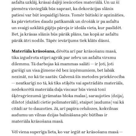
asfalta uzklāj, krāsai daļēji iesūcoties materiālā. Un uz šī
piemēra visvieglāk būs saprast, ka dekorācijas slānis
patiesi var būt iespaidīgi biezs. Tomēr būtiski ir apzināties,
ka pārvietoties daudz patīkamāk un drošāk ir pa asfaltu
un svaigi uzklātā gājēju pāreja ir ideāla vieta, kur paslīdēt.
Bet, ja krāsas slānis būs pārāk plāns, tas kopā ar asfaltu
pārāk ātri nodils. Tāpēc ievārījums tiek klāts dāsni.
Materiāla krāsošana,
dēvēta arī par krāsošanu masā,
tika izgudrota stipri agrāk par
zebru
un asfalta virsmu
dilemmu. Tā darbojas kā mammas salāti — ir ļoti, ļoti
garšīgi un visa ģimene ēd bez izņēmumiem, bet labāk
nezināt, no kā tie sastāv. Galvenā šīs metodes priekšrocība
— neatkarīgi no tā, kā tiks stiķēts vai apstrādāts materiāls,
nedekorētā materiāla daļa viscaur būs vienā tonī
šķērsgriezumā (grāmatas bloka malas), saraujoties (dzija),
dilstot (dažādi cietie polimateriāli), staipot (audums) vai kā
citādi ar to dauzoties. Jā, arī papīra celulozes, kokvilnas
audumu un vilnas dzijas balināšana pēc būtības ir
materiāla krāsošana masā.
Vēl viena superīga lieta, ko var iegūt ar krāsošanu masā —