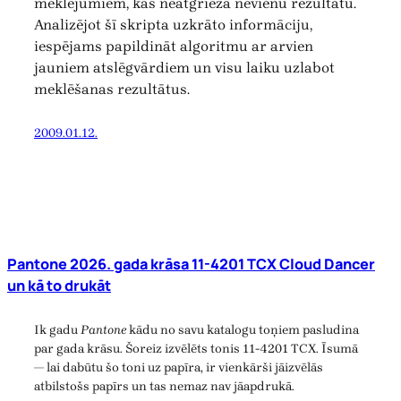
meklējumiem, kas neatgrieza nevienu rezultātu.
Analizējot šī skripta uzkrāto informāciju,
iespējams papildināt algoritmu ar arvien
jauniem atslēgvārdiem un visu laiku uzlabot
meklēšanas rezultātus.
2009.01.12.
Pantone 2026. gada krāsa 11-4201 TCX Cloud Dancer
un kā to drukāt
Ik gadu
Pantone
kādu no savu katalogu toņiem pasludina
par gada krāsu. Šoreiz izvēlēts tonis 11-4201 TCX. Īsumā
— lai dabūtu šo toni uz papīra, ir vienkārši jāizvēlās
atbilstošs papīrs un tas nemaz nav jāapdrukā.