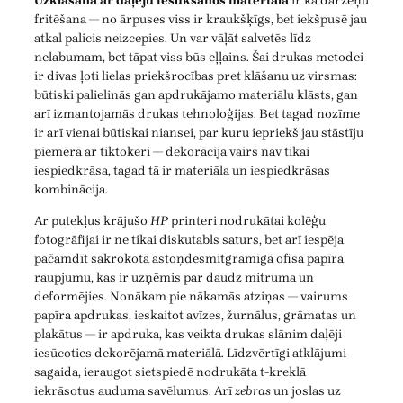
Uzklāšana ar daļēju iesūkšanos materiālā
ir kā dārzeņu
fritēšana — no ārpuses viss ir kraukšķīgs, bet iekšpusē jau
atkal palicis neizcepies. Un var vāļāt salvetēs līdz
nelabumam, bet tāpat viss būs eļļains. Šai drukas metodei
ir divas ļoti lielas priekšrocības pret klāšanu uz virsmas:
būtiski palielinās gan apdrukājamo materiālu klāsts, gan
arī izmantojamās drukas tehnoloģijas. Bet tagad nozīme
ir arī vienai būtiskai niansei, par kuru iepriekš jau stāstīju
piemērā ar tiktokeri — dekorācija vairs nav tikai
iespiedkrāsa, tagad tā ir materiāla un iespiedkrāsas
kombinācija.
Ar putekļus krājušo
HP
printeri nodrukātai kolēģu
fotogrāfijai ir ne tikai diskutabls saturs, bet arī iespēja
pačamdīt sakrokotā astoņdesmitgramīgā ofisa papīra
raupjumu, kas ir uzņēmis par daudz mitruma un
deformējies. Nonākam pie nākamās atziņas — vairums
papīra apdrukas, ieskaitot avīzes, žurnālus, grāmatas un
plakātus — ir apdruka, kas veikta drukas slānim daļēji
iesūcoties dekorējamā materiālā. Līdzvērtīgi atklājumi
sagaida, ieraugot sietspiedē nodrukāta t-kreklā
iekrāsotus auduma savēlumus. Arī
zebras
un joslas uz