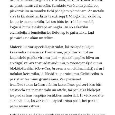
uz materiāliem, digitālā UV druka, jebkura druka pa tiešo
uz plastmasas vai metāla. Sarakstu varētu turpināt, bet
pievērsīsim uzmanību tieši pēdējam piemēram. Ar metālu
viss tā kā skaidrs. Ja uz tā uztriepj
DM
logo, tad skaidrs,
ka tas ir uz materiāla. Lai tas būtu iestrādāts metālā,
logucis būtu jāieskrāpē ar naglu. Un šo sakarību
civilizācija ir iemācījusies lietot ap to pašu laiku, kad
pārvācās no alām uz teltīm.
Materiālus var speciāli apstrādāt, lai tos apdrukājot,
krāsvielas neiesūcās. Piemēram, papildus krītot un
kalandrēt papīra virsmu (lasi — padarīt papīru blīvu un
spīdīgu) vai arī apstrādāt audumu, pievienojot šķidrumu
bloķējošu slāni (
Gore-Tex
, brezents un citi lamināti) vai arī
nolakot keramiku, lai likvidētu porainumu. Celtniecībā to
pazīst ar terminu gruntēšana. Var pievienot
trasfērdrukas krāsas slānim karstlīmes pulveri, kas būs
saistviela starp materiālu un attēlu, tai pat laikā bloķējot
iespiedkrāsas iespējas iesūkties materiālā. Ir vēl kaudzīte
akrobātikas, ko var veikt iespiedkrāsu pusē, bet par to
patērzēsim citreiz.