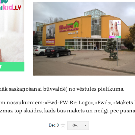
māk saskaņošanai būvvaldē) no vēstules pielikuma.
em nosaukumiem: «Fwd: FW: Re: Logo», «Fwd:», «Makets M
maz top skaidrs, kāds būs makets un neilgi pēc pusnak