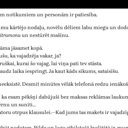
liem notikumiem un personām ir patiesība.
jumu kārtējo nodaļu, novēlu dēliem labu miegu un dodo
citramonu
un nestūrēt mašīnu.
lāma jāsamet kopā.
šu, ka vajadzēja vakar, ja?
kai, kurai šo vajag, lai viņa pati tev stāsta.
audz laika iespringt. Ja kaut kāds sīkums, sataisīšu.
ē neeksistē. Desmit minūtes vēlāk telefonā redzu ienā
ā, ka esam pēkšņi dabūjuši bez maksas reklāmas laukum
bērnu un sunīti…
u otrpus klausulei.—Kad jums tas makets ir vajadzīgs. V
ābūt nodotam. Bilde un logo atbilstošā kvalitātē ir, mums