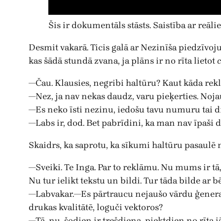
Šis ir dokumentāls stāsts. Saistība ar reā
Desmit vakarā. Ticis galā ar Nezinīša piedzīvo
kas šādā stundā zvana, ja plāns ir no rīta lietot
—Čau. Klausies, negribi haltūru? Kaut kāda rek
—Nez, ja nav nekas daudz, varu pieķerties. Nojau
—Es neko īsti nezinu, iedošu tavu numuru tai druš
—Labs ir, dod. Bet pabrīdini, ka man nav īpaši d
Skaidrs, ka saprotu, ka sīkumi haltūru pasaul
—Sveiki. Te Inga. Par to reklāmu. Nu mums ir t
Nu tur ielikt tekstu un bildi. Tur tāda bilde ar 
—Labvakar.—Es pārtraucu nejaušo vārdu ģenerator
drukas kvalitātē, loguči vektoros?
—Tā, nu, šodien ir trešdiena, piektdien no rīta j