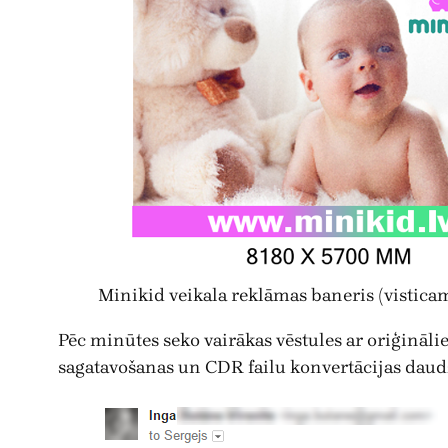
Minikid veikala reklāmas baneris (vistica
Pēc minūtes seko vairākas vēstules ar oriģināli
sagatavošanas un CDR failu konvertācijas daudz