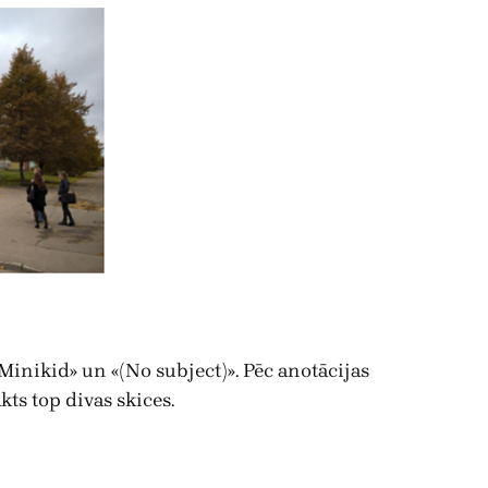
inikid» un «(No subject)». Pēc anotācijas
ts top divas skices.