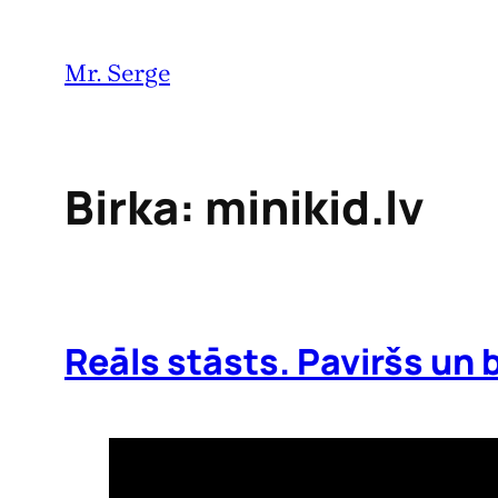
Pāriet
uz
Mr. Serge
saturu
Birka:
minikid.lv
Reāls stāsts. Paviršs un 