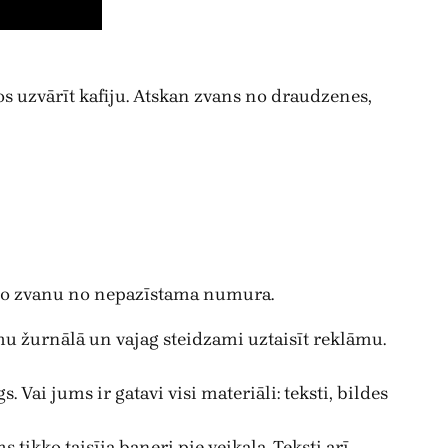
s uzvārīt kafiju. Atskan zvans no draudzenes,
košo zvanu no nepazīstama numura.
u žurnālā un vajag steidzami uztaisīt reklāmu.
ai jums ir gatavi visi materiāli: teksti, bildes
 tikko taisīja baneri pie veikala. Teksti arī