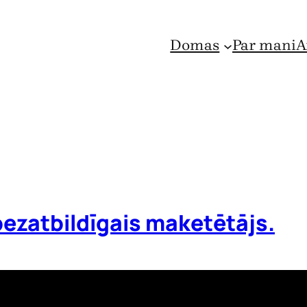
Domas
Par mani
A
bezatbildīgais maketētājs.