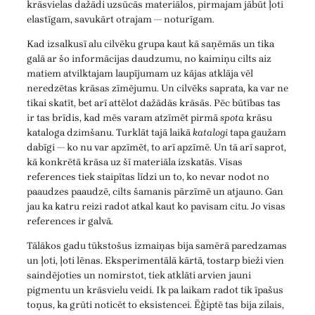
krāsvielas dažādi uzsūcās materiālos, pirmajam jābūt ļoti
elastīgam, savukārt otrajam — noturīgam.
Kad izsalkusī alu cilvēku grupa kaut kā saņēmās un tika
galā ar šo informācijas daudzumu, no kaimiņu cilts aiz
matiem atvilktajam laupījumam uz kājas atklāja vēl
neredzētas krāsas zīmējumu. Un cilvēks saprata, ka var ne
tikai skatīt, bet arī attēlot dažādās krāsās. Pēc būtības tas
ir tas brīdis, kad mēs varam atzīmēt pirmā
spota
krāsu
kataloga dzimšanu. Turklāt tajā laikā
katalogi
tapa gaužam
dabīgi — ko nu var apzīmēt, to arī apzīmē. Un tā arī saprot,
kā konkrētā krāsa uz šī materiāla izskatās. Visas
references tiek staipītas līdzi un to, ko nevar nodot no
paaudzes paaudzē, cilts šamanis pārzīmē un atjauno. Gan
jau ka katru reizi radot atkal kaut ko pavisam citu. Jo visas
references ir galvā.
Tālākos gadu tūkstošus izmaiņas bija samērā paredzamas
un ļoti, ļoti lēnas. Eksperimentālā kārtā, tostarp bieži vien
saindējoties un nomirstot, tiek atklāti arvien jauni
pigmentu un krāsvielu veidi. Ik pa laikam radot tik īpašus
toņus, ka grūti noticēt to eksistencei. Ēģiptē tas bija zilais,