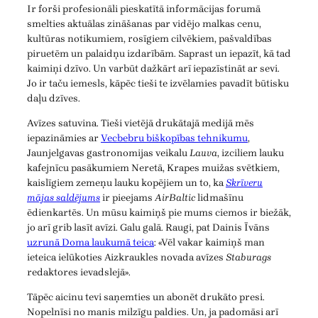
Ir forši profesionāli pieskatītā informācijas forumā
smelties aktuālas zināšanas par vidējo malkas cenu,
kultūras notikumiem, rosīgiem cilvēkiem, pašvaldības
piruetēm un palaidņu izdarībām. Saprast un iepazīt, kā tad
kaimiņi dzīvo. Un varbūt dažkārt arī iepazīstināt ar sevi.
Jo ir taču iemesls, kāpēc tieši te izvēlamies pavadīt būtisku
daļu dzīves.
Avīzes satuvina. Tieši vietējā drukātajā medijā mēs
iepazināmies ar
Vecbebru biškopības tehnikumu
,
Jaunjelgavas gastronomijas veikalu
Lauva
, izciliem lauku
kafejnīcu pasākumiem Neretā, Krapes muižas svētkiem,
kaislīgiem zemeņu lauku kopējiem un to, ka
Skrīveru
mājas saldējums
ir pieejams
AirBaltic
lidmašīnu
ēdienkartēs. Un mūsu kaimiņš pie mums ciemos ir biežāk,
jo arī grib lasīt avīzi. Galu galā. Raugi, pat Dainis Īvāns
uzrunā Doma laukumā teica
: «Vēl vakar kaimiņš man
ieteica ielūkoties Aizkraukles novada avīzes
Staburags
redaktores ievadslejā».
Tāpēc aicinu tevi saņemties un abonēt drukāto presi.
Nopelnīsi no manis milzīgu paldies. Un, ja padomāsi arī