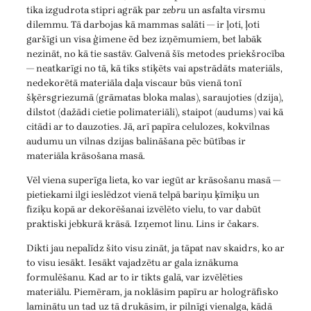
tika izgudrota stipri agrāk par
zebru
un asfalta virsmu
dilemmu. Tā darbojas kā mammas salāti — ir ļoti, ļoti
garšīgi un visa ģimene ēd bez izņēmumiem, bet labāk
nezināt, no kā tie sastāv. Galvenā šīs metodes priekšrocība
— neatkarīgi no tā, kā tiks stiķēts vai apstrādāts materiāls,
nedekorētā materiāla daļa viscaur būs vienā tonī
šķērsgriezumā (grāmatas bloka malas), saraujoties (dzija),
dilstot (dažādi cietie polimateriāli), staipot (audums) vai kā
citādi ar to dauzoties. Jā, arī papīra celulozes, kokvilnas
audumu un vilnas dzijas balināšana pēc būtības ir
materiāla krāsošana masā.
Vēl viena superīga lieta, ko var iegūt ar krāsošanu masā —
pietiekami ilgi ieslēdzot vienā telpā bariņu ķīmiķu un
fiziķu kopā ar dekorēšanai izvēlēto vielu, to var dabūt
praktiski jebkurā krāsā. Izņemot linu. Lins ir čakars.
Dikti jau nepalīdz šito visu zināt, ja tāpat nav skaidrs, ko ar
to visu iesākt. Iesākt vajadzētu ar gala iznākuma
formulēšanu. Kad ar to ir tikts galā, var izvēlēties
materiālu. Piemēram, ja noklāsim papīru ar hologrāfisko
laminātu un tad uz tā drukāsim, ir pilnīgi vienalga, kādā