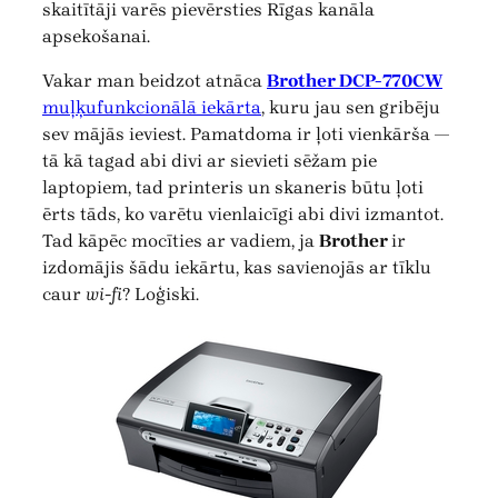
skaitītāji varēs pievērsties Rīgas kanāla
apsekošanai.
Vakar man beidzot atnāca
Brother DCP-770CW
muļķufunkcionālā iekārta
, kuru jau sen gribēju
sev mājās ieviest. Pamatdoma ir ļoti vienkārša —
tā kā tagad abi divi ar sievieti sēžam pie
laptopiem, tad printeris un skaneris būtu ļoti
ērts tāds, ko varētu vienlaicīgi abi divi izmantot.
Tad kāpēc mocīties ar vadiem, ja
Brother
ir
izdomājis šādu iekārtu, kas savienojās ar tīklu
caur
wi-fi
? Loģiski.