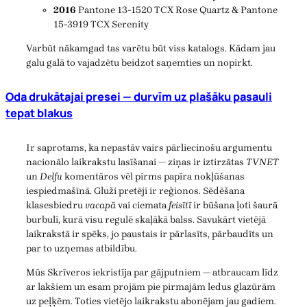
2016
Pantone 13-1520 TCX Rose Quartz & Pantone
15-3919 TCX Serenity
Varbūt nākamgad tas varētu būt viss katalogs. Kādam jau
galu galā to vajadzētu beidzot saņemties un nopirkt.
Oda drukātajai presei — durvīm uz plašāku pasauli
tepat blakus
Ir saprotams, ka nepastāv vairs pārliecinošu argumentu
nacionālo laikrakstu lasīšanai — ziņas ir iztirzātas
TVNET
un
Delfu
komentāros vēl pirms papīra nokļūšanas
iespiedmašīnā. Gluži pretēji ir reģionos. Sēdēšana
klasesbiedru
vacapā
vai ciemata
feisītī
ir būšana ļoti šaurā
burbulī, kurā visu regulē skaļākā balss. Savukārt vietējā
laikrakstā ir spēks, jo paustais ir pārlasīts, pārbaudīts un
par to uzņemas atbildību.
Mūs Skrīveros iekristīja par gājputniem — atbraucam līdz
ar lakšiem un esam projām pie pirmajām ledus glazūrām
uz peļķēm. Toties vietējo laikrakstu abonējam jau gadiem.