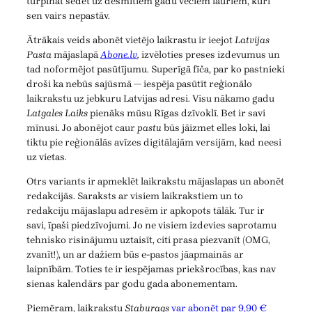
turpināt sēdēt uz desmitiem gadu veciem lauriem, kuri
sen vairs nepastāv.
Ātrākais veids abonēt vietējo laikrastu ir ieejot
Latvijas
Pasta
mājaslapā
Abone.lv
,
izvēloties preses izdevumus un
tad noformējot pasūtījumu. Superīgā fīča, par ko pastnieki
droši ka nebūs sajūsmā — iespēja pasūtīt reģionālo
laikrakstu uz jebkuru Latvijas adresi. Visu nākamo gadu
Latgales Laiks
pienāks mūsu Rīgas dzīvoklī. Bet ir savi
mīnusi. Jo abonējot caur
pastu
būs jāizmet elles loki, lai
tiktu pie reģionālās avīzes digitālajām versijām, kad neesi
uz vietas.
Otrs variants ir apmeklēt laikrakstu mājaslapas un abonēt
redakcijās. Saraksts ar visiem laikrakstiem un to
redakciju mājaslapu adresēm ir apkopots tālāk. Tur ir
savi, īpaši piedzīvojumi. Jo ne visiem izdevies saprotamu
tehnisko risinājumu uztaisīt, citi prasa piezvanīt (OMG,
zvanīt!), un ar dažiem būs e-pastos jāapmainās ar
laipnībām. Toties te ir iespējamas priekšrocības, kas nav
sienas kalendārs par godu gada abonementam.
Piemēram, laikrakstu
Staburags
var abonēt par 9,90 €