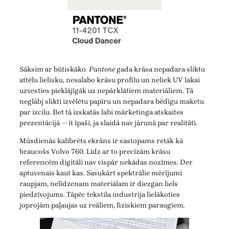
Sāksim ar būtiskāko.
Pantone
gada krāsa nepadara sliktu
attēlu lielisku, nesalabo krāsu profilu un neliek UV lakai
uzvesties pieklājīgāk uz nepārklātiem materiāliem. Tā
neglābj slikti izvēlētu papīru un nepadara bēdīgu maketu
par izcilu. Bet tā izskatās labi mārketinga atskaites
prezentācijā — it īpaši, ja slaidā nav jārunā par realitāti.
Mūsdienās kalibrēts ekrāns ir sastopams retāk kā
braucošs Volvo 760. Līdz ar to precīzām krāsu
referencēm digitāli nav vispār nekādas nozīmes. Der
aptuvenais kaut kas. Savukārt spektrālie mērījumi
raupjam, nelīdzenam materiālam ir diezgan liels
piedzīvojums. Tāpēc tekstila industrija lielākoties
joprojām paļaujas uz reāliem, fiziskiem paraugiem.