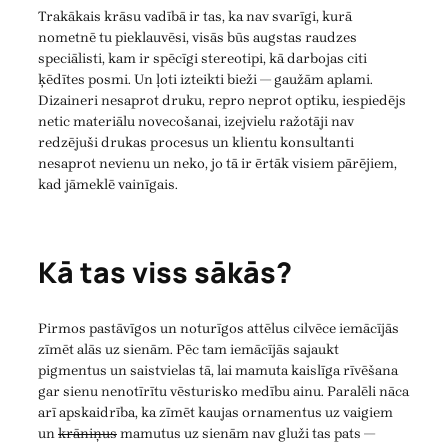
Trakākais krāsu vadībā ir tas, ka nav svarīgi, kurā
nometnē tu pieklauvēsi, visās būs augstas raudzes
speciālisti, kam ir spēcīgi stereotipi, kā darbojas citi
ķēdītes posmi. Un ļoti izteikti bieži — gaužām aplami.
Dizaineri nesaprot druku, repro neprot optiku, iespiedējs
netic materiālu novecošanai, izejvielu ražotāji nav
redzējuši drukas procesus un klientu konsultanti
nesaprot nevienu un neko, jo tā ir ērtāk visiem pārējiem,
kad jāmeklē vainīgais.
Kā tas viss sākās?
Pirmos pastāvīgos un noturīgos attēlus cilvēce iemācījās
zīmēt alās uz sienām. Pēc tam iemācījās sajaukt
pigmentus un saistvielas tā, lai mamuta kaislīga rīvēšana
gar sienu nenotīrītu vēsturisko medību ainu. Paralēli nāca
arī apskaidrība, ka zīmēt kaujas ornamentus uz vaigiem
un
krāniņus
mamutus uz sienām nav gluži tas pats —