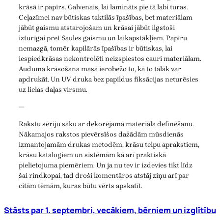
krāsā ir papīrs. Galvenais, lai lamināts pie tā labi turas.
Ceļazīmei nav būtiskas taktilās īpašības, bet materiālam
jābūt gaismu atstarojošam un krāsai jābūt ilgstoši
izturīgai pret Saules gaismu un laikapstākļiem. Papīru
nemazgā, tomēr kapilārās īpašības ir būtiskas, lai
iespiedkrāsas nekontrolēti neizspiestos cauri materiālam.
Auduma krāsošana masā ierobežo to, kā to tālāk var
apdrukāt. Un UV druka bez papildus fiksācijas neturēsies
uz lielas daļas virsmu.
—
Rakstu sēriju sāku ar dekorējamā materiāla definēšanu.
Nākamajos rakstos pievērsīšos dažādām mūsdienās
izmantojamām drukas metodēm, krāsu telpu aprakstiem,
krāsu katalogiem un sistēmām kā arī praktiskā
pielietojuma piemēriem. Un ja nu tev ir izdevies tikt līdz
šai rindkopai, tad droši komentāros atstāj ziņu arī par
citām tēmām, kuras būtu vērts apskatīt.
Stāsts par 1. septembri, vecākiem, bērniem un izglītību