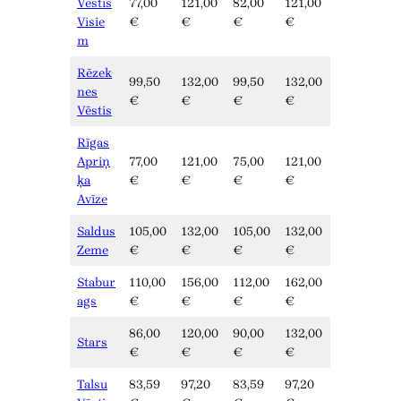
Vēstis
77,00
121,00
82,00
121,00
Visie
€
€
€
€
m
Rēzek
99,50
132,00
99,50
132,00
nes
€
€
€
€
Vēstis
Rīgas
Apriņ
77,00
121,00
75,00
121,00
ķa
€
€
€
€
Avīze
Saldus
105,00
132,00
105,00
132,00
Zeme
€
€
€
€
Stabur
110,00
156,00
112,00
162,00
ags
€
€
€
€
86,00
120,00
90,00
132,00
Stars
€
€
€
€
Talsu
83,59
97,20
83,59
97,20