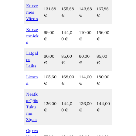
Kurze
131,88
155,88
143,88
167,88
mes
€
€
€
€
Vārds
Kurze
99,00
144,0
110,00
156,00
mniek
€
0 €
€
€
s
Latgal
60,00
85,00
60,00
85,00
es
€
€
€
€
Laiks
Liesm
105,60
168,00
114,00
180,00
a
€
€
€
€
Neatk
arīgās
126,00
144,0
126,00
144,00
Tuku
€
0 €
€
€
ma
Ziņas
Ogres