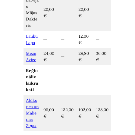
Latvija
s
20,00
20,00
Mājas
—
—
€
€
Dakte
ris
Lauku
12,00
—
—
—
Lapa
€
Meža
24,00
28,80
36,00
—
Avīze
€
€
€
Reģio
nālie
laikra
ksti
Alūks
nes un
96,00
132,00
102,00
138,00
Malie
€
€
€
€
nas
Ziņas