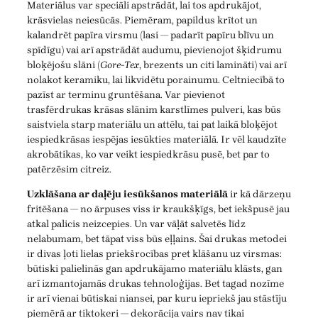
Materiālus var speciāli apstrādāt, lai tos apdrukājot,
krāsvielas neiesūcās. Piemēram, papildus krītot un
kalandrēt papīra virsmu (lasi — padarīt papīru blīvu un
spīdīgu) vai arī apstrādāt audumu, pievienojot šķidrumu
bloķējošu slāni (
Gore-Tex
, brezents un citi lamināti) vai arī
nolakot keramiku, lai likvidētu porainumu. Celtniecībā to
pazīst ar terminu gruntēšana. Var pievienot
trasfērdrukas krāsas slānim karstlīmes pulveri, kas būs
saistviela starp materiālu un attēlu, tai pat laikā bloķējot
iespiedkrāsas iespējas iesūkties materiālā. Ir vēl kaudzīte
akrobātikas, ko var veikt iespiedkrāsu pusē, bet par to
patērzēsim citreiz.
Uzklāšana ar daļēju iesūkšanos materiālā
ir kā dārzeņu
fritēšana — no ārpuses viss ir kraukšķīgs, bet iekšpusē jau
atkal palicis neizcepies. Un var vāļāt salvetēs līdz
nelabumam, bet tāpat viss būs eļļains. Šai drukas metodei
ir divas ļoti lielas priekšrocības pret klāšanu uz virsmas:
būtiski palielinās gan apdrukājamo materiālu klāsts, gan
arī izmantojamās drukas tehnoloģijas. Bet tagad nozīme
ir arī vienai būtiskai niansei, par kuru iepriekš jau stāstīju
piemērā ar tiktokeri — dekorācija vairs nav tikai