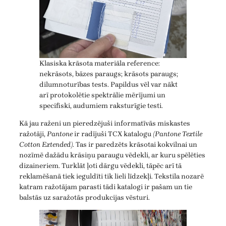
Klasiska krāsota materiāla reference:
nekrāsots, bāzes paraugs; krāsots paraugs;
dilumnoturības tests. Papildus vēl var nākt
arī protokolētie spektrālie mērījumi un
specifiski, audumiem raksturīgie testi.
Kā jau raženi un pieredzējuši informatīvās miskastes
ražotāji,
Pantone
ir radījuši TCX katalogu
(Pantone Textile
Cotton Extended)
. Tas ir paredzēts krāsotai kokvilnai un
nozīmē dažādu krāsiņu paraugu vēdekli, ar kuru spēlēties
dizaineriem. Turklāt ļoti dārgu vēdekli, tāpēc arī tā
reklamēšanā tiek ieguldīti tik lieli līdzekļi. Tekstila nozarē
katram ražotājam parasti tādi katalogi ir pašam un tie
balstās uz saražotās produkcijas vēsturi.