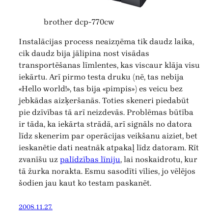
brother dcp-770cw
Instalācijas process neaizņēma tik daudz laika,
cik daudz bija jālipina nost visādas
transportēšanas līmlentes, kas viscaur klāja visu
iekārtu. Arī pirmo testa druku (nē, tas nebija
«Hello world!», tas bija «pimpis») es veicu bez
jebkādas aizķeršanās. Toties skeneri piedabūt
pie dzīvības tā arī neizdevās. Problēmas būtība
ir tāda, ka iekārta strādā, arī signāls no datora
līdz skenerim par operācijas veikšanu aiziet, bet
ieskanētie dati neatnāk atpakaļ līdz datoram. Rīt
zvanīšu uz
palīdzības līniju
, lai noskaidrotu, kur
tā žurka norakta. Esmu sasodīti vīlies, jo vēlējos
šodien jau kaut ko testam paskanēt.
2008.11.27.