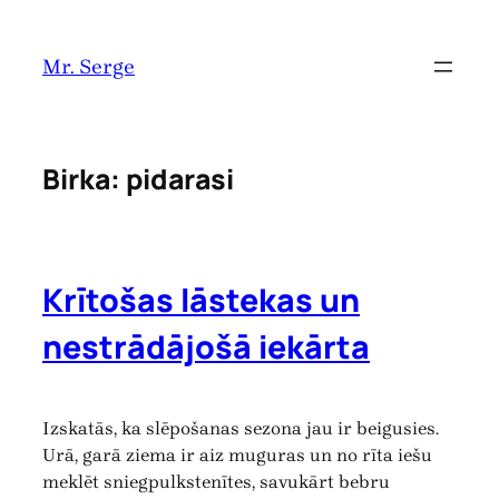
Pāriet
uz
Mr. Serge
saturu
Birka:
pidarasi
Krītošas lāstekas un
nestrādājošā iekārta
Izskatās, ka slēpošanas sezona jau ir beigusies.
Urā, garā ziema ir aiz muguras un no rīta iešu
meklēt sniegpulkstenītes, savukārt bebru