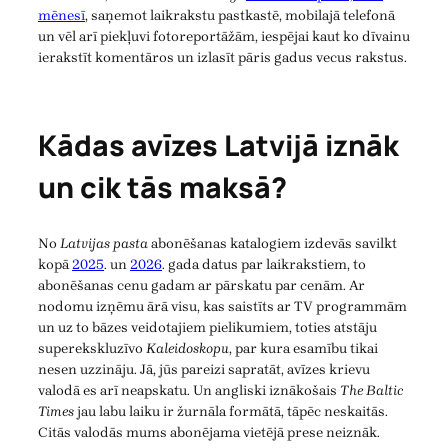
mēnesī
, saņemot laikrakstu pastkastē, mobilajā telefonā
un vēl arī piekļuvi fotoreportāžām, iespējai kaut ko dīvainu
ierakstīt komentāros un izlasīt pāris gadus vecus rakstus.
Kādas avīzes Latvijā iznāk
un cik tās maksā?
No
Latvijas pasta
abonēšanas katalogiem izdevās savilkt
kopā
2025
. un
2026
. gada datus par laikrakstiem, to
abonēšanas cenu gadam ar pārskatu par cenām. Ar
nodomu izņēmu ārā visu, kas saistīts ar TV programmām
un uz to bāzes veidotajiem pielikumiem, toties atstāju
superekskluzīvo
Kaleidoskopu
, par kura esamību tikai
nesen uzzināju. Jā, jūs pareizi sapratāt, avīzes krievu
valodā es arī neapskatu. Un angliski iznākošais
The Baltic
Times
jau labu laiku ir žurnāla formātā, tāpēc neskaitās.
Citās valodās mums abonējama vietējā prese neiznāk.