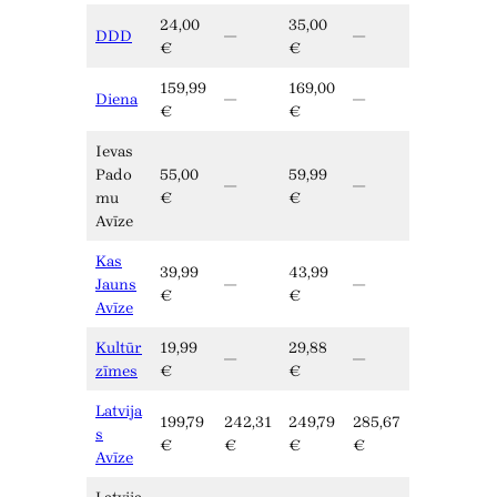
24,00
35,00
DDD
—
—
€
€
159,99
169,00
Diena
—
—
€
€
Ievas
Pado
55,00
59,99
—
—
mu
€
€
Avīze
Kas
39,99
43,99
Jauns
—
—
€
€
Avīze
Kultūr
19,99
29,88
—
—
zīmes
€
€
Latvija
199,79
242,31
249,79
285,67
s
€
€
€
€
Avīze