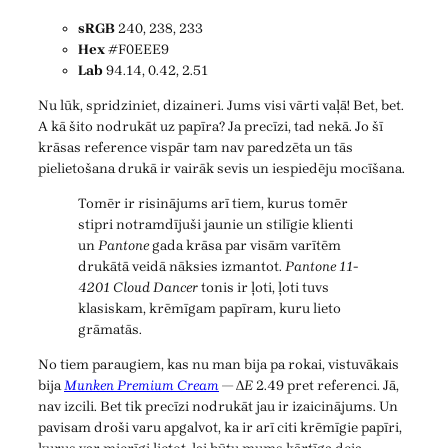
sRGB
240, 238, 233
Hex
#F0EEE9
Lab
94.14, 0.42, 2.51
Nu lūk, spridziniet, dizaineri. Jums visi vārti vaļā! Bet, bet.
A kā šito nodrukāt uz papīra? Ja precīzi, tad nekā. Jo šī
krāsas reference vispār tam nav paredzēta un tās
pielietošana drukā ir vairāk sevis un iespiedēju mocīšana.
Tomēr ir risinājums arī tiem, kurus tomēr
stipri notramdījuši jaunie un stilīgie klienti
un
Pantone
gada krāsa par visām varītēm
drukātā veidā nāksies izmantot.
Pantone 11-
4201 Cloud Dancer
tonis ir ļoti, ļoti tuvs
klasiskam, krēmīgam papīram, kuru lieto
grāmatās.
No tiem paraugiem, kas nu man bija pa rokai, vistuvākais
bija
Munken Premium Cream
— Δ
E
2.49 pret referenci. Jā,
nav izcili. Bet tik precīzi nodrukāt jau ir izaicinājums. Un
pavisam droši varu apgalvot, ka ir arī citi krēmīgie papīri,