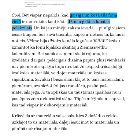
Cool.
Bet vispār nepalīdz, kad
gaisīgā un košā zilā fona
vietā
ir nodrukāts kaut kāds
džinsu grīdas lupatas
pelēkzilais
. Un kā jau minēju raksta ievadā — pilnīgi visiem
iesaistītajiem būs sava taisnība, kāpēc ir noticis tā, kā tas ir
noticis. Vēlme bija
tiktoka
kanāla loguča
#00B3FF
krāsu
izmantot kā fonu lojālāko skatītāju Ziemassvētku
kalendāram. Bet sanāca saņemt skaidrojumu, ka
izvēlētais dārgais, pelēcīgais dizaina papīrs gluži vienkārši
nav piemērots spilgtu toņu drukai. Jo iespiedkrāsa daļēji
iesūksies materiālā, veidojot materiāla un krāsas
sajaukumu. Savukārt biezā slānī klājot to pāri materiālam,
piemēram, uzspiežot folijas transfēru, pazūd paša
materiāla jēga. Jo tā optiskās un taustāmās īpašības nu ir
paslēptas zem dekoratīvā slāņa. Tāpēc mēģināsim saprast,
kas tad vispār ir dekorējamie materiāli.
Krāsviela ar materiālu vai sasaistīties 3 dažādos veidos:
uzklājot to uz materiāla, daļēji iesūcinot to materiālā un
pilnībā nokrāsojot materiāla.