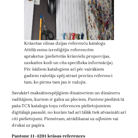
Krāsotas vilnas dzijas referenču katalogs.
Attēlā esmu izrediģējis referencēm
aprakstus (pielietotās krāsvielu proporcijas,
uzskaites kodi un cita specifiska informācija).
Pēc šādiem katalogiem arī pēc vairākiem
gadiem ražotājs spēj atrast precīzu referenci
tam, ko pirms tam jau ir ražojis.
Savukārt maksātnespējīgiem dizaineriem un dizaineru
vadītājiem, kuriem ir galva uz pleciem,
Pantone
piedāvā tā
paša TCX kataloga toņu references pielietojumiem
digitālajā pasaulē, no kurām tad arī tālāk tiek atvasināti arī
citi pielietojumi. Piemēram, atrādīšanai uz
aifoniem
vai
drukai uz papīra.
Pantone 11-4201 krāsas references