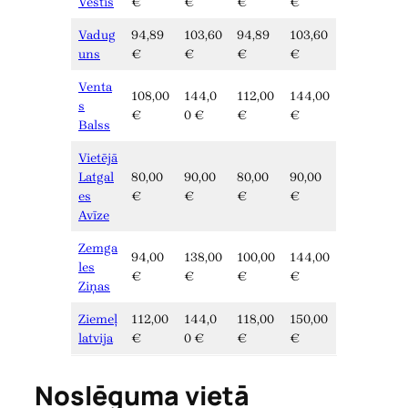
Vēstis
€
€
€
€
Vadug
94,89
103,60
94,89
103,60
uns
€
€
€
€
Venta
108,00
144,0
112,00
144,00
s
€
0 €
€
€
Balss
Vietējā
Latgal
80,00
90,00
80,00
90,00
es
€
€
€
€
Avīze
Zemga
94,00
138,00
100,00
144,00
les
€
€
€
€
Ziņas
Ziemeļ
112,00
144,0
118,00
150,00
latvija
€
0 €
€
€
Noslēguma vietā