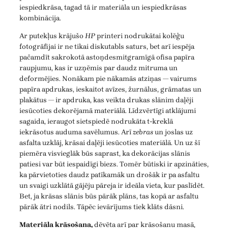
iespiedkrāsa, tagad tā ir materiāla un iespiedkrāsas
kombinācija.
Ar putekļus krājušo
HP
printeri nodrukātai kolēģu
fotogrāfijai ir ne tikai diskutabls saturs, bet arī iespēja
pačamdīt sakrokotā astoņdesmitgramīgā ofisa papīra
raupjumu, kas ir uzņēmis par daudz mitruma un
deformējies. Nonākam pie nākamās atziņas — vairums
papīra apdrukas, ieskaitot avīzes, žurnālus, grāmatas un
plakātus — ir apdruka, kas veikta drukas slānim daļēji
iesūcoties dekorējamā materiālā. Līdzvērtīgi atklājumi
sagaida, ieraugot sietspiedē nodrukāta t-kreklā
iekrāsotus auduma savēlumus. Arī
zebras
un joslas uz
asfalta uzklāj, krāsai daļēji iesūcoties materiālā. Un uz šī
piemēra visvieglāk būs saprast, ka dekorācijas slānis
patiesi var būt iespaidīgi biezs. Tomēr būtiski ir apzināties,
ka pārvietoties daudz patīkamāk un drošāk ir pa asfaltu
un svaigi uzklātā gājēju pāreja ir ideāla vieta, kur paslīdēt.
Bet, ja krāsas slānis būs pārāk plāns, tas kopā ar asfaltu
pārāk ātri nodils. Tāpēc ievārījums tiek klāts dāsni.
Materiāla krāsošana,
dēvēta arī par krāsošanu masā,