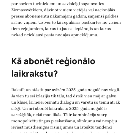
par saviem tuviniekiem un savlaicīgi sagatavoties
Ziemassvētkiem, dāvinot viņiem vietējās vai nacionālās
preses abonementu nākamajam gadam, saņemsi paldies
arī no viņiem. Uztver to kā regulāras pastkartes no visiem
tiem ceļojumiem, kurus tu jau esi ieplānojis un kuros
nekad neiekļausi pasta nodaļas apmeklējumu.
Kā abonēt reģionālo
laikrakstu?
Rakstīt un stāstīt par avīzēm 2025. gada nogalē nav viegli.
Ja vien tu esi izlasījis tik tālu, tad droši vien māj ar galvu
un klusē, lai neierosinātu dialogu un varētu šo tēmu ātrāk
slēgt. Un arī abonēt laikrakstu 2025. gada nogalē ir
sarežģītāk, nekā man likās. Tā ir kombinācija starp
monopolizētu tirgus pieskatīšanu, slinkumu vai nespēju
ieviest mūsdienīgus risinājumus un izteiktu tendenci