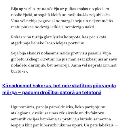
Bija agrs rīts. Anna sēdēja uz gultas malas no pleciem
noslīdējušā, atpogātā kleitā un nošļukušās zeķubiksēs.
Viņa vēl nebija paguvusi nomazgāt seju un neķemmētās
matu pinkas nodevīgi atklāja nemierīgo nakti.
Rokās viņa turēja glāzi ķiršu kompota, kas pēc skata
atgādināja lielisko Doro ielejas portvīnu.
Sejā bija skaidri nolasāms naids pret visu pasauli. Viņa
gribētu izkliegt «Kretīni! Kā jūs man esat izbesījuši ar savu
nolādēto dārziņu!», bet nevarēja. Anna vēl neprata izrunāt
burtu «r».
Kā sadusmot hakerus, bet neizskatīties pēc viegla
mērķa — padomi drošībai datorā un telefonā
Ugunsmūris, paroļu pārvaldnieks, lieko paziņojumu
atslēgšana, drošu saziņas rīku izvēle un divfaktoru
autentifikācijas lietošana ar prātu jau būtiski samazina
iespēju kļūt par kiberuzbrukuma upuri. Un pats labākais —