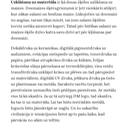
Uzklāšana uz materiāla
ir kā desas šķēles uzlikšana uz
maizes. Desmaizes šķērsgriezumā ir ļoti vienkārši atšķirt,
kur sākas salami un beidzas maize. Lūkojoties uz desmaizi
no augšas, varam tikai minēt, vai zem salami šķēlēm
šoreiz netika aizmirsti kaperi. Tātad pēc būtības salami un
maizes šķēle dzīvo katra savu dzīvi arī pēc kļūšanas par
desmaizi.
Dekāldruka uz keramikas, digitālā pigmentdruka uz
audumiem, rotācijas sietspiede uz tapetēm, tonerdruka uz
papīra, pārtikas sīrupkrāsu druka uz kūkām, folijas
krāsvielas slāņa pārnešana ar termoklišejām, visu veidu
transfērdruka uzklājot krāsu uz plēves un tad pārspiežot
uz materiāliem, digitālā UV druka, jebkura druka pa tiešo
uz plastmasas vai metāla. Sarakstu varētu turpināt, bet
pievērsīsim uzmanību tieši pēdējam piemēram. Ar metālu
viss tā kā skaidrs. Ja uz tā uztriepj
DM
logo, tad skaidrs,
ka tas ir uz materiāla. Lai tas būtu iestrādāts metālā,
logucis būtu jāieskrāpē ar naglu. Un šo sakarību
civilizācija ir iemācījusies lietot ap to pašu laiku, kad
pārvācās no alām uz teltīm.