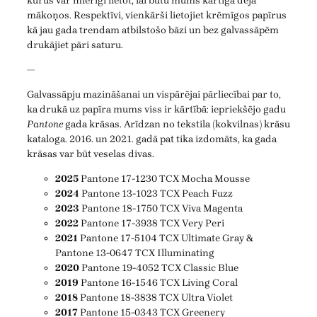
kurus var mierīgi lietot, lai būtu mums kārtīga deja
mākoņos. Respektīvi, vienkārši lietojiet krēmīgos papīrus
kā jau gada trendam atbilstošo bāzi un bez galvassāpēm
drukājiet pāri saturu.
—
Galvassāpju mazināšanai un vispārējai pārliecībai par to,
ka drukā uz papīra mums viss ir kārtībā: iepriekšējo gadu
Pantone
gada krāsas. Arīdzan no tekstila (kokvilnas) krāsu
kataloga. 2016. un 2021. gadā pat tika izdomāts, ka gada
krāsas var būt veselas divas.
2025
Pantone 17-1230 TCX Mocha Mousse
2024
Pantone 13-1023 TCX Peach Fuzz
2023
Pantone 18-1750 TCX Viva Magenta
2022
Pantone 17-3938 TCX Very Peri
2021
Pantone 17-5104 TCX Ultimate Gray &
Pantone 13-0647 TCX Illuminating
2020
Pantone 19-4052 TCX Classic Blue
2019
Pantone 16-1546 TCX Living Coral
2018
Pantone 18-3838 TCX Ultra Violet
2017
Pantone 15-0343 TCX Greenery