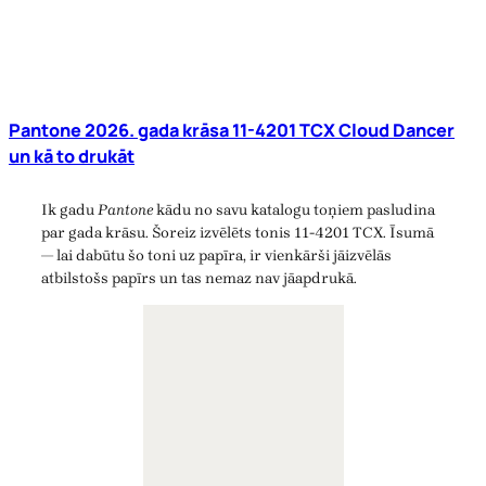
Pantone 2026. gada krāsa 11-4201 TCX Cloud Dancer
un kā to drukāt
Ik gadu
Pantone
kādu no savu katalogu toņiem pasludina
par gada krāsu. Šoreiz izvēlēts tonis 11-4201 TCX. Īsumā
— lai dabūtu šo toni uz papīra, ir vienkārši jāizvēlās
atbilstošs papīrs un tas nemaz nav jāapdrukā.