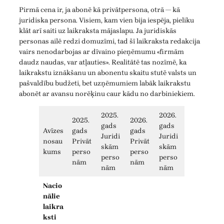
Pirmā cena ir, ja abonē kā privātpersona, otrā — kā
juridiska persona. Visiem, kam vien bija iespēja, pieliku
klāt arī saiti uz laikraksta mājaslapu. Ja juridiskās
personas ailē redzi domuzīmi, tad šī laikraksta redakcija
vairs nenodarbojas ar dīvaino pieņēmumu «firmām
daudz naudas, var atļauties». Realitātē tas nozīmē, ka
laikrakstu iznākšanu un abonentu skaitu stutē valsts un
pašvaldību budžeti, bet uzņēmumiem labāk laikrakstu
abonēt ar avansu norēķinu caur kādu no darbiniekiem.
2025.
2026.
2025.
2026.
gads
gads
Avīzes
gads
gads
Juridi
Juridi
nosau
Privāt
Privāt
skām
skām
kums
perso
perso
perso
perso
nām
nām
nām
nām
Nacio
nālie
laikra
ksti