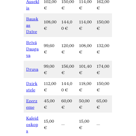
Ausekl
102,00
150,00
114,00
162,00
is
€
€
€
€
Bausk
108,00
144,0
114,00
150,00
as
€
0 €
€
€
Dzīve
Brīvā
99,60
120,00
108,00
132,00
Dauga
€
€
€
€
va
99,00
156,00
101,40
174,00
Druva
€
€
€
€
Dzirk
112,00
144,0
118,00
150,00
stele
€
0 €
€
€
Ezerz
45,00
60,00
50,00
65,00
eme
€
€
€
€
Kaleid
15,00
15,00
oskop
—
—
€
€
s