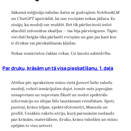
Sākumā mēģināju tabulas datus ar gudrajiem
NotebookLM
un
ChatGPT
apstrādāt, lai nav rociņām nekas jādara. Es
zināju, ka modeļi var muldēt. Bet tik pārliecinoši iedot
absolūti izdomātus skaitļus — tas bija pārsteigums. Tāpēc
visi dati beigās tika pārlasīti rociņām un gan jau kaut kur
ir drukas vai pārskatīšanās kļūdas.
Nekas neaizvietos čaklas rokas. Un lasošu sabiedrību.
Par druku, krāsām un tā visa pieskatīšanu. 1. daļa
Attēlus pēc aprakstiem mūsu vietā ģenerē lielie valodu
modeļi, roboti iemācījušies dejot, tomēr mēs joprojām
nesaprotam un neprotam fiksēt un nodot spektrālo
informāciju no idejas līdz taustāmam rezultātam. Spoti,
pantoņi
, krāsu telpas, spektrofotometri, Mansels un
profili. Uzsākšu rakstu sēriju, kurā parunāsim nedaudz
par krāsām, materiāliem, druku, krāsu valodām un mūsu
spējām to visu uztvert.