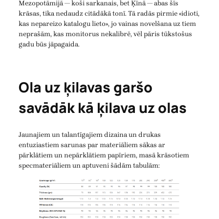
Mezopotāmijā — koši sarkanais, bet Ķīnā — abas šīs
krāsas, tika nedaudz citādākā tonī. Tā radās pirmie «idioti,
kas nepareizo katalogu lieto», jo vainas novelšana uz tiem
neprašām, kas monitorus nekalibrē, vēl pāris tūkstošus
gadu būs jāpagaida.
Ola uz ķilavas garšo
savādāk kā ķilava uz olas
Jaunajiem un talantīgajiem dizaina un drukas
entuziastiem sarunas par materiāliem sākas ar
pārklātiem un nepārklātiem papīriem, masā krāsotiem
specmateriāliem un aptuveni šādām tabulām: