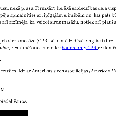
su, nekā plusu. Pirmkārt, lielākā sabiedrības daļa vispār
spēja apmainīties ar lipīgajām slimībām un, kas pats bū
s arī atzīmēja, ka, veicot sirds masāžu, notiek arī plauš
 sirds masāža (CPR, kā to mēdz dēvēt angliski) bez el
ation)
reanimēšanas metode
s
hands-only CPR
reklamēš
k
iezušies līdz ar Amerikas sirds asociācijas
(American He
wM
piedalīšanos.