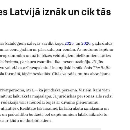
s Latvijā iznāk un cik tās
s katalogiem izdevās savilkt kopā
2025
. un
2026
. gada datus
ēšanas cenu gadam ar pārskatu par cenām. Ar nodomu izņēmu
TV programmām un uz to bāzes veidotajiem pielikumiem, toties
leidoskopu
, par kura esamību tikai nesen uzzināju. Jā, jūs
ievu valodā es arī neapskatu. Un angliski iznākošais
The Baltic
nāla formātā, tāpēc neskaitās. Citās valodās mums abonējama
privātpersona, otrā — kā juridiska persona. Visiem, kam vien
ī saiti uz laikraksta mājaslapu. Ja juridiskās personas ailē redzi
a redakcija vairs nenodarbojas ar dīvaino pieņēmumu
tļauties». Realitātē tas nozīmē, ka laikrakstu iznākšanu un
ts un pašvaldību budžeti, bet uzņēmumiem labāk laikrakstu
 caur kādu no darbiniekiem.