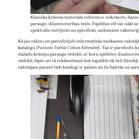
Klasiska krāsota materiāla reference: nekrāsots, bāzes
paraugs; dilumnoturības tests. Papildus vēl var nākt ar
spektrālie mērījumi un specifiski, audumiem raksturīgi
Kā jau raženi un pieredzējuši informatīvās miskastes ražotāj
katalogu
(Pantone Textile Cotton Extended)
. Tas ir paredzēts 
dažādu krāsiņu paraugu vēdekli, ar kuru spēlēties dizainerie
vēdekli, tāpēc arī tā reklamēšanā tiek ieguldīti tik lieli līdzek
ražotājam parasti tādi katalogi ir pašam un tie balstās uz sar