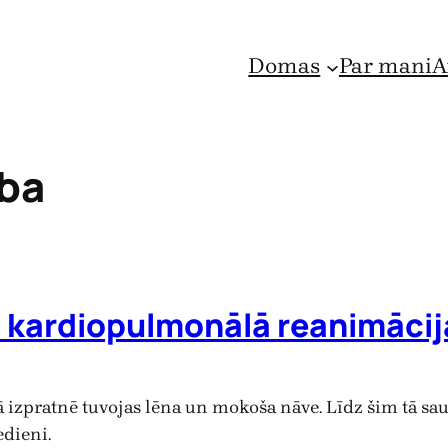
Domas
Par mani
A
ība
b kardiopulmonālā reanimācij
izpratnē tuvojas lēna un mokoša nāve. Līdz šim tā sau
edieni.