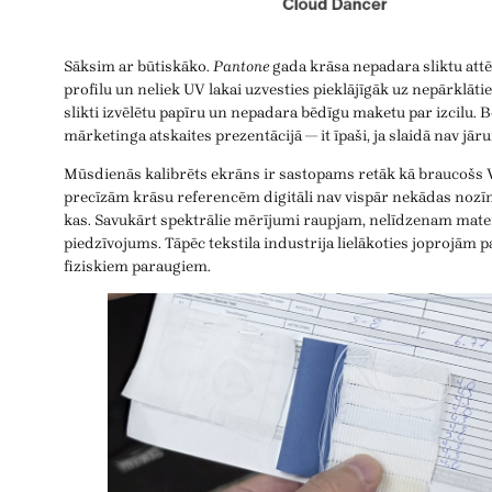
Sāksim ar būtiskāko.
Pantone
gada krāsa nepadara sliktu attēl
profilu un neliek UV lakai uzvesties pieklājīgāk uz nepārklāt
slikti izvēlētu papīru un nepadara bēdīgu maketu par izcilu. Be
mārketinga atskaites prezentācijā — it īpaši, ja slaidā nav jārun
Mūsdienās kalibrēts ekrāns ir sastopams retāk kā braucošs V
precīzām krāsu referencēm digitāli nav vispār nekādas nozī
kas. Savukārt spektrālie mērījumi raupjam, nelīdzenam mater
piedzīvojums. Tāpēc tekstila industrija lielākoties joprojām p
fiziskiem paraugiem.