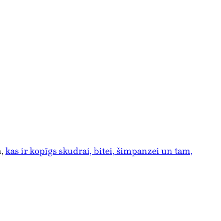
m,
kas ir kopīgs skudrai, bitei, šimpanzei un tam,