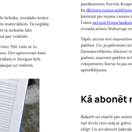
pasākumiem Neretā, Krapes
ka
Skrīveru mājas saldējum
kaimiņš pie mums ciemos ir b
u lielisku, nesalabo krāsu
Īvāns
uzrunā Doma laukum
iem materiāliem. Tā neglābj
novada avīzes
Staburags
re
t tā izskatās labi
ā par realitāti.
Tāpēc aicinu tevi saņemtie
paldies. Un, ja padomāsi ar
olvo 760. Līdz ar to
Ziemassvētkiem, dāvinot v
mes. Der aptuvenais kaut
gadam, saņemsi paldies arī
iālam ir diezgan liels
ceļojumiem, kurus tu jau es
aļaujas uz reāliem,
apmeklējumu.
Kā abonēt 
Rakstīt un stāstīt par avīzēm
tad droši vien māj ar galvu
slēgt. Un arī abonēt laikrak