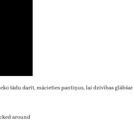
ko tādu darīt, mācieties pantiņus, lai dzīvības glābšan
,
icked around