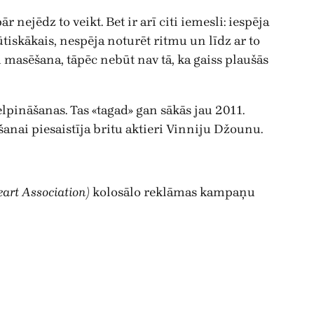
 nejēdz to veikt. Bet ir arī citi iemesli: iespēja
tiskākais, nespēja noturēt ritmu un līdz ar to
u masēšana, tāpēc nebūt nav tā, ka gaiss plaušās
pināšanas. Tas «tagad» gan sākās jau 2011.
anai piesaistīja britu aktieri Vinniju Džounu.
art Association)
kolosālo reklāmas kampaņu