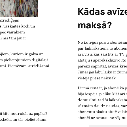
Kādas avīze
izrediģējis
maksā?
s, uzskaites kodi un
 pēc vairākiem
irms tam jau ir
No
Latvijas pasta
abonēšana
par laikrakstiem, to abon
iem, kuriem ir galva uz
ārā visu, kas saistīts ar 
s pielietojumiem digitālajā
atstāju superekskluzīvo
Ka
tojumi. Piemēram, atrādīšanai
pareizi sapratāt, avīzes kr
Times
jau labu laiku ir žur
vietējā prese neiznāk.
Pirmā cena ir, ja abonē kā 
bija iespēja, pieliku klāt ar
domuzīmi, tad šī laikrakst
«firmām daudz naudas, var a
abonentu skaitu stutē vals
 kā šito nodrukāt uz papīra?
abonēt ar avansu norēķinu
redzēta un tās pielietošana