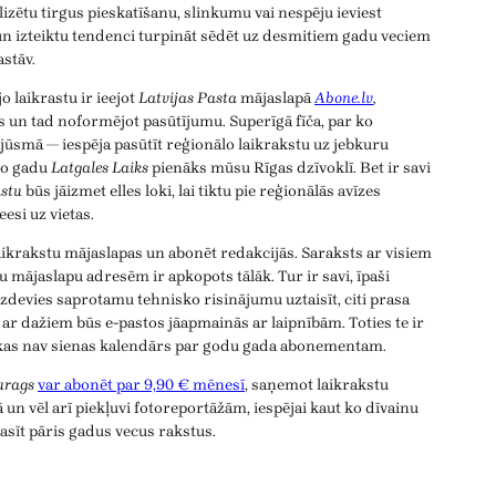
zētu tirgus pieskatīšanu, slinkumu vai nespēju ieviest
n izteiktu tendenci turpināt sēdēt uz desmitiem gadu veciem
astāv.
o laikrastu ir ieejot
Latvijas Pasta
mājaslapā
Abone.lv
,
s un tad noformējot pasūtījumu. Superīgā fīča, par ko
jūsmā — iespēja pasūtīt reģionālo laikrakstu uz jebkuru
mo gadu
Latgales Laiks
pienāks mūsu Rīgas dzīvoklī. Bet ir savi
stu
būs jāizmet elles loki, lai tiktu pie reģionālās avīzes
esi uz vietas.
aikrakstu mājaslapas un abonēt redakcijās. Saraksts ar visiem
u mājaslapu adresēm ir apkopots tālāk. Tur ir savi, īpaši
izdevies saprotamu tehnisko risinājumu uztaisīt, citi prasa
n ar dažiem būs e-pastos jāapmainās ar laipnībām. Toties te ir
 kas nav sienas kalendārs par godu gada abonementam.
urags
var abonēt par 9,90 € mēnesī
, saņemot laikrakstu
 un vēl arī piekļuvi fotoreportāžām, iespējai kaut ko dīvainu
asīt pāris gadus vecus rakstus.