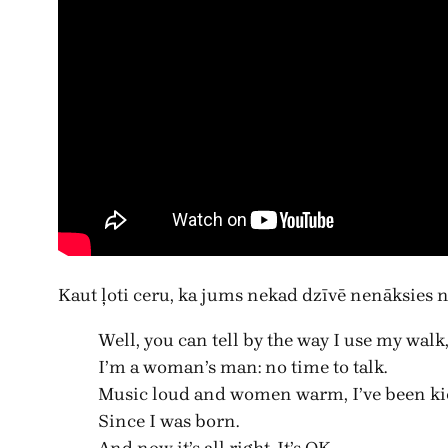
Kaut ļoti ceru, ka jums nekad dzīvē nenāksies ne
Well, you can tell by the way I use my walk
I’m a woman’s man: no time to talk.
Music loud and women warm, I’ve been k
Since I was born.
And now it’s all right. It’s OK.