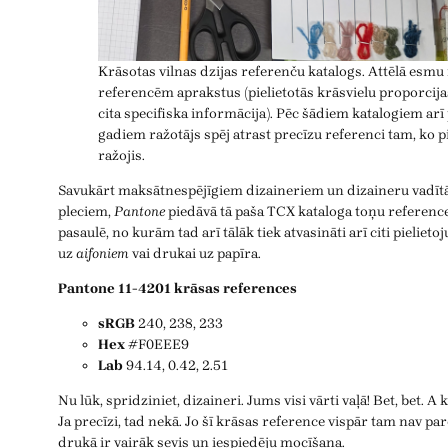
Krāsotas vilnas dzijas referenču katalogs. Attēlā esmu 
referencēm aprakstus (pielietotās krāsvielu proporcija
cita specifiska informācija). Pēc šādiem katalogiem arī
gadiem ražotājs spēj atrast precīzu referenci tam, ko p
ražojis.
Savukārt maksātnespējīgiem dizaineriem un dizaineru vadītāj
pleciem,
Pantone
piedāvā tā paša TCX kataloga toņu reference
pasaulē, no kurām tad arī tālāk tiek atvasināti arī citi pielie
uz
aifoniem
vai drukai uz papīra.
Pantone 11-4201 krāsas references
sRGB
240, 238, 233
Hex
#F0EEE9
Lab
94.14, 0.42, 2.51
Nu lūk, spridziniet, dizaineri. Jums visi vārti vaļā! Bet, bet. A
Ja precīzi, tad nekā. Jo šī krāsas reference vispār tam nav pa
drukā ir vairāk sevis un iespiedēju mocīšana.