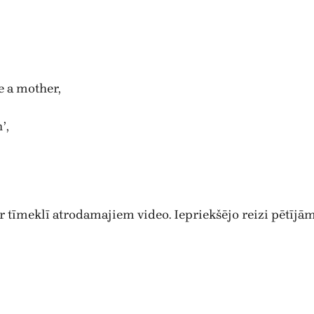
e a mother,
’,
ar tīmeklī atrodamajiem video. Iepriekšējo reizi pētījā