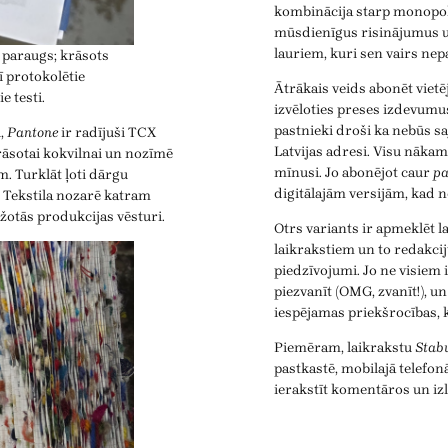
kombinācija starp monopoli
mūsdienīgus risinājumus u
lauriem, kuri sen vairs nep
 paraugs; krāsots
ī protokolētie
Ātrākais veids abonēt vietēj
e testi.
izvēloties preses izdevumu
pastnieki droši ka nebūs sa
i,
Pantone
ir radījuši TCX
Latvijas adresi. Visu nāka
krāsotai kokvilnai un nozīmē
mīnusi. Jo abonējot caur
pa
m. Turklāt ļoti dārgu
digitālajām versijām, kad ne
ļi. Tekstila nozarē katram
ažotās produkcijas vēsturi.
Otrs variants ir apmeklēt l
laikrakstiem un to redakcij
piedzīvojumi. Jo ne visiem 
piezvanīt (OMG, zvanīt!), u
iespējamas priekšrocības,
Piemēram, laikrakstu
Stab
pastkastē, mobilajā telefonā
ierakstīt komentāros un izl