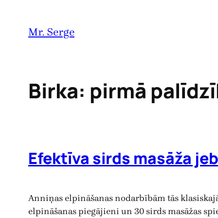
Pāriet
uz
Mr. Serge
saturu
Birka:
pirmā palīdz
Efektīva sirds masāža je
Anniņas elpināšanas nodarbībām tās klasiskajā 
elpināšanas piegājieni un 30 sirds masāžas spi