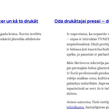
er un kā to drukāt
Oda drukātajai presei — d
gada krāsu. Šoreiz izvēlēts
Ir saprotams, ka nepastāv 
nkārši jāizvēlās atbilstošs
— ziņas ir iztirzātas
TVNE
iespiedmašīnā. Gluži pretē
ir būšana ļoti šaurā burbulī
spēks, jo paustais ir pārlas
Mūs Skrīveros iekristīja p
pie pirmajām ledus glazūrā
Ir forši profesionāli piesk
vidējo malkas cenu, kultūr
palaidņu izdarībām. Saprast
iepazīstināt ar sevi. Jo ir t
dzīves.
Avīzes satuvina. Tieši viet
tehnikumu
, Jaunjelgavas 