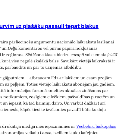
urvīm uz plašāku pasauli tepat blakus
vairs pārliecinošu argumentu nacionālo laikrakstu lasīšanai
T
un
Delfu
komentāros vēl pirms papīra nokļūšanas
ji ir reģionos. Sēdēšana klasesbiedru
vacapā
vai ciemata
feisītī
, kurā visu regulē skaļākā balss. Savukārt vietējā laikrakstā ir
īts, pārbaudīts un par to uzņemas atbildību.
ar gājputniem — atbraucam līdz ar lakšiem un esam projām
m uz peļķēm. Toties vietējo laikrakstu abonējam jau gadiem.
atītā informācijas forumā smelties aktuālas zināšanas par
as notikumiem, rosīgiem cilvēkiem, pašvaldības piruetēm un
 un iepazīt, kā tad kaimiņi dzīvo. Un varbūt dažkārt arī
aču iemesls, kāpēc tieši te izvēlamies pavadīt būtisku daļu
ējā drukātajā medijā mēs iepazināmies ar
Vecbebru biškopības
gastronomijas veikalu
Lauva
, izciliem lauku kafejnīcu