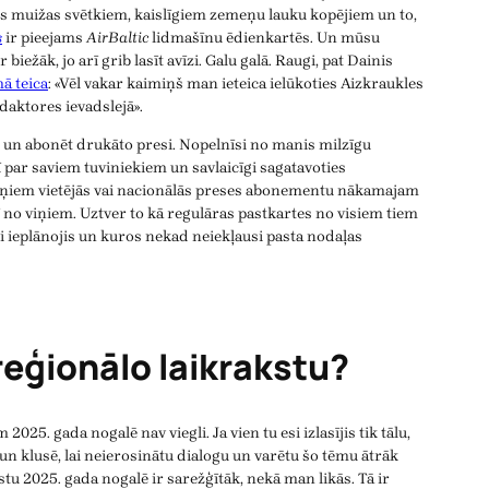
 muižas svētkiem, kaislīgiem zemeņu lauku kopējiem un to,
s
ir pieejams
AirBaltic
lidmašīnu ēdienkartēs. Un mūsu
iežāk, jo arī grib lasīt avīzi. Galu galā. Raugi, pat Dainis
ā teica
: «Vēl vakar kaimiņš man ieteica ielūkoties Aizkraukles
daktores ievadslejā».
s un abonēt drukāto presi. Nopelnīsi no manis milzīgu
ī par saviem tuviniekiem un savlaicīgi sagatavoties
iņiem vietējās vai nacionālās preses abonementu nākamajam
 no viņiem. Uztver to kā regulāras pastkartes no visiem tiem
i ieplānojis un kuros nekad neiekļausi pasta nodaļas
reģionālo laikrakstu?
 2025. gada nogalē nav viegli. Ja vien tu esi izlasījis tik tālu,
 un klusē, lai neierosinātu dialogu un varētu šo tēmu ātrāk
stu 2025. gada nogalē ir sarežģītāk, nekā man likās. Tā ir