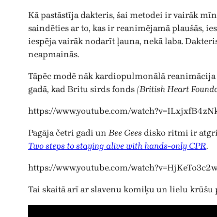
Kā pastāstīja dakteris, šai metodei ir vairāk mīnu
saindēties ar to, kas ir reanimējamā plaušās, ie
iespēja vairāk nodarīt ļauna, nekā laba. Dakteri
neapmainās.
Tāpēc modē nāk kardiopulmonālā reanimācija jeb
gadā, kad Britu sirds fonds
(British Heart Found
https://www.youtube.com/watch?v=ILxjxfB4zN
Pagāja četri gadi un
Bee Gees
disko ritmi ir atgr
Two steps to staying alive with hands-only CPR
.
https://www.youtube.com/watch?v=HjKeTo3c2
Tai skaitā arī ar slavenu komiķu un lielu krūšu 