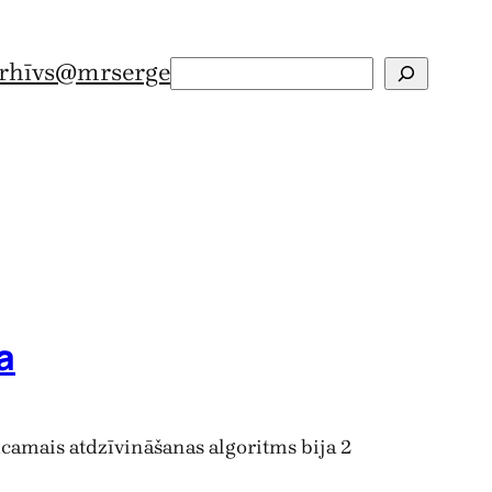
rhīvs
@mrserge
Search
a
camais atdzīvināšanas algoritms bija 2