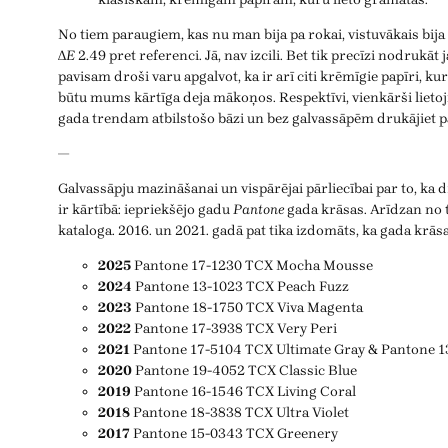
No tiem paraugiem, kas nu man bija pa rokai, vistuvākais bija
Δ
E
2.49 pret referenci. Jā, nav izcili. Bet tik precīzi nodrukāt 
pavisam droši varu apgalvot, ka ir arī citi krēmīgie papīri, kuru
būtu mums kārtīga deja mākoņos. Respektīvi, vienkārši lietoj
gada trendam atbilstošo bāzi un bez galvassāpēm drukājiet pā
—
Galvassāpju mazināšanai un vispārējai pārliecībai par to, ka
ir kārtībā: iepriekšējo gadu
Pantone
gada krāsas. Arīdzan no t
kataloga. 2016. un 2021. gadā pat tika izdomāts, ka gada krāsa
2025
Pantone 17-1230 TCX Mocha Mousse
2024
Pantone 13-1023 TCX Peach Fuzz
2023
Pantone 18-1750 TCX Viva Magenta
2022
Pantone 17-3938 TCX Very Peri
2021
Pantone 17-5104 TCX Ultimate Gray & Pantone 1
2020
Pantone 19-4052 TCX Classic Blue
2019
Pantone 16-1546 TCX Living Coral
2018
Pantone 18-3838 TCX Ultra Violet
2017
Pantone 15-0343 TCX Greenery