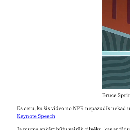
Bruce Spri
Es ceru, ka šis video no NPR nepazudīs nekad u
Keynote Speech
Ja mums apkārt būtu vairāk cilvēku, kas ar tādu 