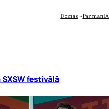
Domas
Par mani
A
a SXSW festivālā