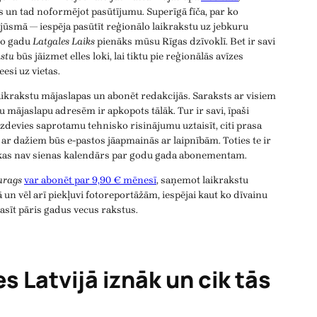
s un tad noformējot pasūtījumu. Superīgā fīča, par ko
jūsmā — iespēja pasūtīt reģionālo laikrakstu uz jebkuru
mo gadu
Latgales Laiks
pienāks mūsu Rīgas dzīvoklī. Bet ir savi
stu
būs jāizmet elles loki, lai tiktu pie reģionālās avīzes
esi uz vietas.
aikrakstu mājaslapas un abonēt redakcijās. Saraksts ar visiem
u mājaslapu adresēm ir apkopots tālāk. Tur ir savi, īpaši
izdevies saprotamu tehnisko risinājumu uztaisīt, citi prasa
n ar dažiem būs e-pastos jāapmainās ar laipnībām. Toties te ir
 kas nav sienas kalendārs par godu gada abonementam.
urags
var abonēt par 9,90 € mēnesī
, saņemot laikrakstu
 un vēl arī piekļuvi fotoreportāžām, iespējai kaut ko dīvainu
asīt pāris gadus vecus rakstus.
s Latvijā iznāk un cik tās