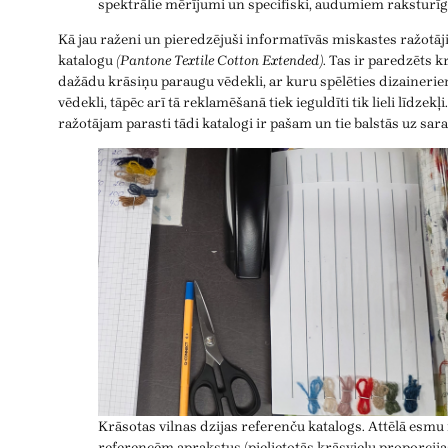
spektrālie mērījumi un specifiski, audumiem raksturīgi
Kā jau raženi un pieredzējuši informatīvās miskastes ražotāj
katalogu
(Pantone Textile Cotton Extended)
. Tas ir paredzēts 
dažādu krāsiņu paraugu vēdekli, ar kuru spēlēties dizainerie
vēdekli, tāpēc arī tā reklamēšanā tiek ieguldīti tik lieli līdzek
ražotājam parasti tādi katalogi ir pašam un tie balstās uz sar
Krāsotas vilnas dzijas referenču katalogs. Attēlā esmu 
referencēm aprakstus (pielietotās krāsvielu proporcija