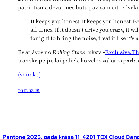
patriotisma devu, mēs būtu pavisam citi cilvēki
It keeps you honest. It keeps you honest. B
all times. If it doesn’t drive you crazy, it
tonight to bring the noise, treat it like it’
Es atļāvos no
Rolling Stone
raksta «
Exclusive: T
transkripciju, lai paliek, ko vēlos vakaros pārlas
(vairāk…)
2012.03.29.
Pantone 2026. gada krāsa 11-4201 TCX Cloud Danc