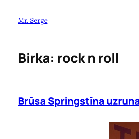
Pāriet
uz
Mr. Serge
saturu
Birka:
rock n roll
Brūsa Springstīna uzrun