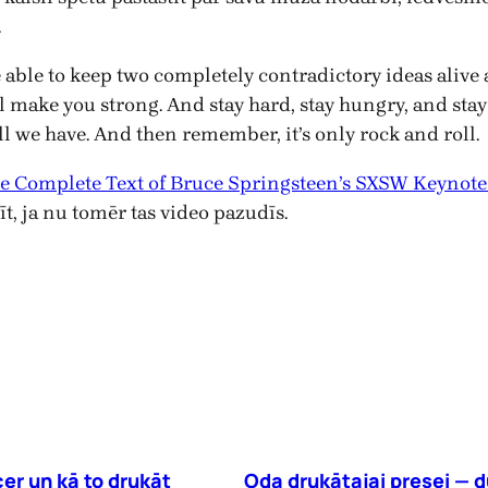
.
e able to keep two completely contradictory ideas alive
 will make you strong. And stay hard, stay hungry, and s
s all we have. And then remember, it’s only rock and roll.
he Complete Text of Bruce Springsteen’s SXSW Keynot
īt, ja nu tomēr tas video pazudīs.
er un kā to drukāt
Oda drukātajai presei — d