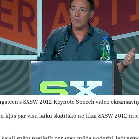
ngsteen's SXSW 2012 Keynote Speech video ekrānšāviņ
n kļūs par visu laiku skatītāko ne tikai SXSW 2012 int
kaisli spētu pastāstīt par savu mūža nodarbi, iedvesmot