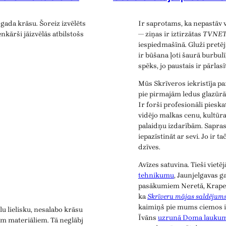
gada krāsu. Šoreiz izvēlēts
Ir saprotams, ka nepastāv 
nkārši jāizvēlās atbilstošs
— ziņas ir iztirzātas
TVNE
iespiedmašīnā. Gluži pretē
ir būšana ļoti šaurā burbulī
spēks, jo paustais ir pārlas
Mūs Skrīveros iekristīja p
pie pirmajām ledus glazūrā
Ir forši profesionāli piesk
vidējo malkas cenu, kultūr
palaidņu izdarībām. Saprast
iepazīstināt ar sevi. Jo ir t
dzīves.
Avīzes satuvina. Tieši viet
tehnikumu
, Jaunjelgavas 
pasākumiem Neretā, Krapes
ka
Skrīveru mājas saldējum
kaimiņš pie mums ciemos ir b
u lielisku, nesalabo krāsu
Īvāns
uzrunā Doma laukum
iem materiāliem. Tā neglābj