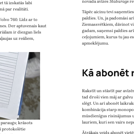
novada avīzes
Staburags
re
t tā izskatās labi
ā par realitāti.
Tāpēc aicinu tevi saņemtie
paldies. Un, ja padomāsi ar
olvo 760. Līdz ar to
Ziemassvētkiem, dāvinot v
mes. Der aptuvenais kaut
gadam, saņemsi paldies arī
iālam ir diezgan liels
ceļojumiem, kurus tu jau es
aļaujas uz reāliem,
apmeklējumu.
Kā abonēt 
Rakstīt un stāstīt par avīzēm
tad droši vien māj ar galvu
slēgt. Un arī abonēt laikrak
kombinācija starp monopoli
mūsdienīgus risinājumus u
lauriem, kuri sen vairs nep
 paraugs; krāsots
ī protokolētie
Ātrākais veids abonēt vietēj