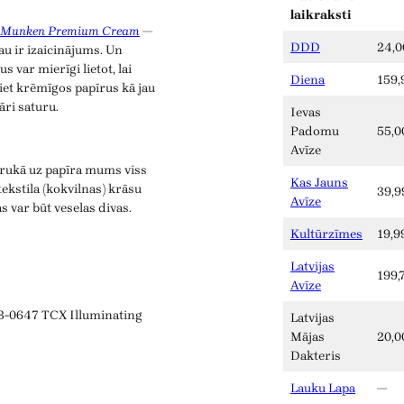
laikraksti
Munken Premium Cream
—
DDD
24,0
jau ir izaicinājums. Un
s var mierīgi lietot, lai
Diena
159,
iet krēmīgos papīrus kā jau
ri saturu.
Ievas
Padomu
55,0
Avīze
 drukā uz papīra mums viss
Kas Jauns
ekstila (kokvilnas) krāsu
39,9
Avīze
s var būt veselas divas.
Kultūrzīmes
19,9
Latvijas
199,
Avīze
3-0647 TCX Illuminating
Latvijas
Mājas
20,0
Dakteris
Lauku Lapa
—