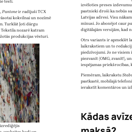
e testi.
izvēloties preses izdevumu
pastnieki droši ka nebūs sa
i,
Pantone
ir radījuši TCX
Latvijas adresi. Visu nāka
krāsotai kokvilnai un nozīmē
mīnusi. Jo abonējot caur
pa
m. Turklāt ļoti dārgu
digitālajām versijām, kad ne
ļi. Tekstila nozarē katram
ažotās produkcijas vēsturi.
Otrs variants ir apmeklēt l
laikrakstiem un to redakcij
piedzīvojumi. Jo ne visiem 
piezvanīt (OMG, zvanīt!), u
iespējamas priekšrocības,
Piemēram, laikrakstu
Stab
pastkastē, mobilajā telefonā
ierakstīt komentāros un izl
Kādas avīze
izrediģējis
maksā?
s, uzskaites kodi un