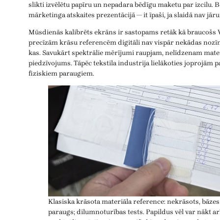
slikti izvēlētu papīru un nepadara bēdīgu maketu par izcilu. Be
mārketinga atskaites prezentācijā — it īpaši, ja slaidā nav jārun
Mūsdienās kalibrēts ekrāns ir sastopams retāk kā braucošs V
precīzām krāsu referencēm digitāli nav vispār nekādas nozī
kas. Savukārt spektrālie mērījumi raupjam, nelīdzenam mater
piedzīvojums. Tāpēc tekstila industrija lielākoties joprojām p
fiziskiem paraugiem.
Klasiska krāsota materiāla reference: nekrāsots, bāzes
paraugs; dilumnoturības tests. Papildus vēl var nākt ar