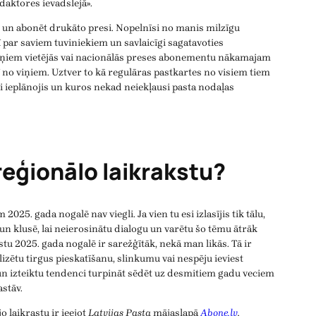
daktores ievadslejā».
s un abonēt drukāto presi. Nopelnīsi no manis milzīgu
ī par saviem tuviniekiem un savlaicīgi sagatavoties
iņiem vietējās vai nacionālās preses abonementu nākamajam
 no viņiem. Uztver to kā regulāras pastkartes no visiem tiem
i ieplānojis un kuros nekad neiekļausi pasta nodaļas
reģionālo laikrakstu?
 2025. gada nogalē nav viegli. Ja vien tu esi izlasījis tik tālu,
 un klusē, lai neierosinātu dialogu un varētu šo tēmu ātrāk
stu 2025. gada nogalē ir sarežģītāk, nekā man likās. Tā ir
zētu tirgus pieskatīšanu, slinkumu vai nespēju ieviest
n izteiktu tendenci turpināt sēdēt uz desmitiem gadu veciem
astāv.
o laikrastu ir ieejot
Latvijas Pasta
mājaslapā
Abone.lv
,