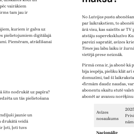
 pēc vairākiem
irms tam jau ir
No
Latvijas pasta
abonēšana
par laikrakstiem, to abon
iem, kuriem ir galva uz
ārā visu, kas saistīts ar 
s pielietojumiem digitālajā
atstāju superekskluzīvo
Ka
tojumi. Piemēram, atrādīšanai
pareizi sapratāt, avīzes kr
Times
jau labu laiku ir žur
vietējā prese neiznāk.
Pirmā cena ir, ja abonē kā 
bija iespēja, pieliku klāt ar
domuzīmi, tad šī laikrakst
«firmām daudz naudas, var a
abonentu skaitu stutē vals
 kā šito nodrukāt uz papīra?
abonēt ar avansu norēķinu
redzēta un tās pielietošana
2025
Avīzes
mdījuši jaunie un
Priv
nosaukums
 drukātā veidā
nām
r ļoti, ļoti tuvs
Nacionālie