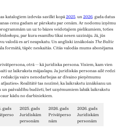
s katalogiem izdevās savilkt kopā
2025
. un
2026
. gada datus
ēšanas cenu gadam ar pārskatu par cenām. Ar nodomu izņēmu
TV programmām un uz to bāzes veidotajiem pielikumiem, toties
leidoskopu
, par kura esamību tikai nesen uzzināju. Jā, jūs
ievu valodā es arī neapskatu. Un angliski iznākošais
The Baltic
nāla formātā, tāpēc neskaitās. Citās valodās mums abonējama
privātpersona, otrā — kā juridiska persona. Visiem, kam vien
ī saiti uz laikraksta mājaslapu. Ja juridiskās personas ailē redzi
a redakcija vairs nenodarbojas ar dīvaino pieņēmumu
tļauties». Realitātē tas nozīmē, ka laikrakstu iznākšanu un
ts un pašvaldību budžeti, bet uzņēmumiem labāk laikrakstu
 caur kādu no darbiniekiem.
. gads
2025. gads
2026. gads
2026. gads
ātperso
Juridiskām
Privātperso
Juridiskām
personām
nām
personām