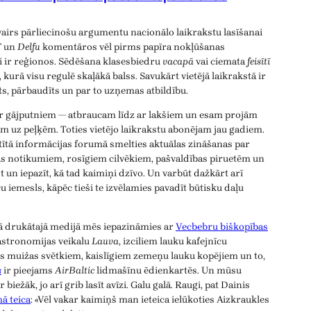
vairs pārliecinošu argumentu nacionālo laikrakstu lasīšanai
T
un
Delfu
komentāros vēl pirms papīra nokļūšanas
ji ir reģionos. Sēdēšana klasesbiedru
vacapā
vai ciemata
feisītī
, kurā visu regulē skaļākā balss. Savukārt vietējā laikrakstā ir
īts, pārbaudīts un par to uzņemas atbildību.
ar gājputniem — atbraucam līdz ar lakšiem un esam projām
m uz peļķēm. Toties vietējo laikrakstu abonējam jau gadiem.
atītā informācijas forumā smelties aktuālas zināšanas par
as notikumiem, rosīgiem cilvēkiem, pašvaldības piruetēm un
 un iepazīt, kā tad kaimiņi dzīvo. Un varbūt dažkārt arī
aču iemesls, kāpēc tieši te izvēlamies pavadīt būtisku daļu
ējā drukātajā medijā mēs iepazināmies ar
Vecbebru biškopības
gastronomijas veikalu
Lauva
, izciliem lauku kafejnīcu
 muižas svētkiem, kaislīgiem zemeņu lauku kopējiem un to,
s
ir pieejams
AirBaltic
lidmašīnu ēdienkartēs. Un mūsu
iežāk, jo arī grib lasīt avīzi. Galu galā. Raugi, pat Dainis
ā teica
: «Vēl vakar kaimiņš man ieteica ielūkoties Aizkraukles