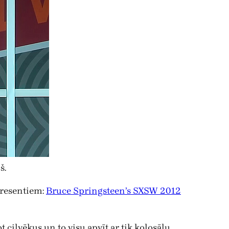
š.
eresentiem:
Bruce Springsteen’s SXSW 2012
 cilvēkus un to visu apvīt ar tik kolosālu