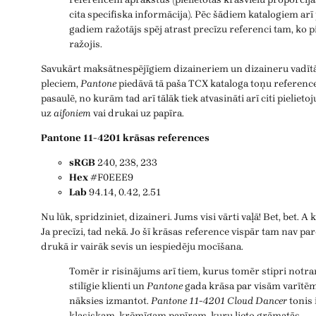
cita specifiska informācija). Pēc šādiem katalogiem arī
gadiem ražotājs spēj atrast precīzu referenci tam, ko p
ražojis.
Savukārt maksātnespējīgiem dizaineriem un dizaineru vadītāj
pleciem,
Pantone
piedāvā tā paša TCX kataloga toņu reference
pasaulē, no kurām tad arī tālāk tiek atvasināti arī citi pielie
uz
aifoniem
vai drukai uz papīra.
Pantone 11-4201 krāsas references
sRGB
240, 238, 233
Hex
#F0EEE9
Lab
94.14, 0.42, 2.51
Nu lūk, spridziniet, dizaineri. Jums visi vārti vaļā! Bet, bet. A
Ja precīzi, tad nekā. Jo šī krāsas reference vispār tam nav pa
drukā ir vairāk sevis un iespiedēju mocīšana.
Tomēr ir risinājums arī tiem, kurus tomēr stipri notra
stilīgie klienti un
Pantone
gada krāsa par visām varītēm
nāksies izmantot.
Pantone 11-4201 Cloud Dancer
tonis i
klasiskam, krēmīgam papīram, kuru lieto grāmatās.