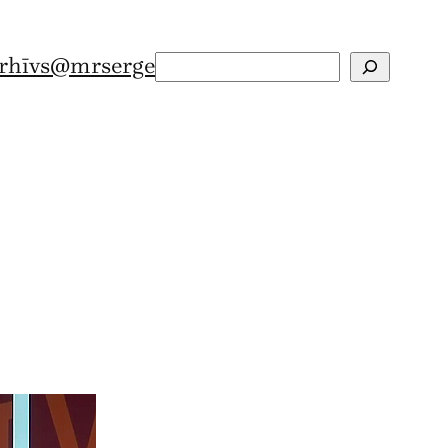
rhīvs
@mrserge
Search