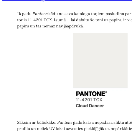
Ik gadu
Pantone
kādu no savu katalogu toņiem pasludina par 
tonis 11-4201 TCX. Īsumā — lai dabūtu šo toni uz papīra, ir vie
papīrs un tas nemaz nav jāapdrukā.
Sāksim ar būtiskāko.
Pantone
gada krāsa nepadara sliktu attēl
profilu un neliek UV lakai uzvesties pieklājīgāk uz nepārklāt