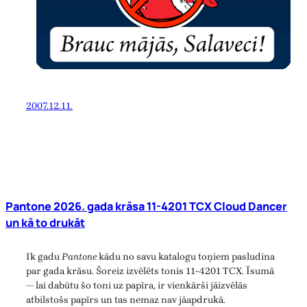
2007.12.11.
Pantone 2026. gada krāsa 11-4201 TCX Cloud Dancer
un kā to drukāt
Ik gadu
Pantone
kādu no savu katalogu toņiem pasludina
par gada krāsu. Šoreiz izvēlēts tonis 11-4201 TCX. Īsumā
— lai dabūtu šo toni uz papīra, ir vienkārši jāizvēlās
atbilstošs papīrs un tas nemaz nav jāapdrukā.