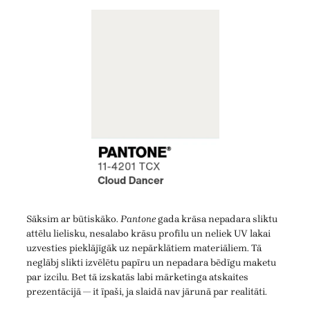
Sāksim ar būtiskāko.
Pantone
gada krāsa nepadara sliktu
attēlu lielisku, nesalabo krāsu profilu un neliek UV lakai
uzvesties pieklājīgāk uz nepārklātiem materiāliem. Tā
neglābj slikti izvēlētu papīru un nepadara bēdīgu maketu
par izcilu. Bet tā izskatās labi mārketinga atskaites
prezentācijā — it īpaši, ja slaidā nav jārunā par realitāti.