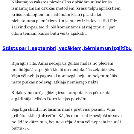
Nākamajos rakstos pievērsīšos dažādām mūsdienās
izmantojamām drukas metodēm, krāsu telpu aprakstiem,
krāsu katalogiem un sistēmām kā arī praktiskā
pielietojuma piemēriem. Un ja nu tev ir izdevies tikt līdz
šai rindkopai, tad droši komentāros atstāj ziņu arī par
citām tēmām, kuras būtu vērts apskatīt.
Stāsts par 1. septembri, vecākiem, bērniem un izglītību
Bija agrs rīts. Anna sēdēja uz gultas malas no pleciem
noslīdējušā, atpogātā kleitā un nošļukušās zeķubiksēs.
Viņa vēl nebija paguvusi nomazgāt seju un neķemmētās
matu pinkas nodevīgi atklāja nemierīgo nakti.
Rokās viņa turēja glāzi ķiršu kompota, kas pēc skata
atgādināja lielisko Doro ielejas portvīnu.
Sejā bija skaidri nolasāms naids pret visu pasauli. Viņa
gribētu izkliegt «Kretīni! Kā jūs man esat izbesījuši ar savu
nolādēto dārziņu!», bet nevarēja. Anna vēl neprata izrunāt
burtu «r».