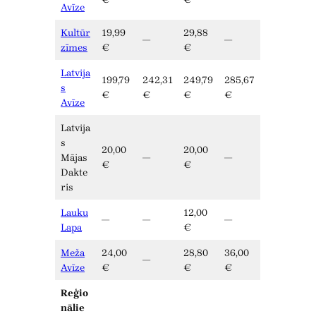
Avīze
Kultūr
19,99
29,88
—
—
zīmes
€
€
Latvija
199,79
242,31
249,79
285,67
s
€
€
€
€
Avīze
Latvija
s
20,00
20,00
Mājas
—
—
€
€
Dakte
ris
Lauku
12,00
—
—
—
Lapa
€
Meža
24,00
28,80
36,00
—
Avīze
€
€
€
Reģio
nālie