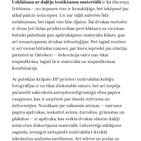
Uzklāšana ar daļēju iesūkšanos materiālā
ir kā dārzeņu
fritēšana — no ārpuses viss ir kraukšķīgs, bet iekšpusē jau
atkal palicis neizcepies. Un var vāļāt salvetēs līdz
nelabumam, bet tāpat viss būs eļļains. Šai drukas metodei
ir divas ļoti lielas priekšrocības pret klāšanu uz virsmas:
būtiski palielinās gan apdrukājamo materiālu klāsts, gan
arī izmantojamās drukas tehnoloģijas. Bet tagad nozīme
ir arī vienai būtiskai niansei, par kuru iepriekš jau stāstīju
piemērā ar tiktokeri — dekorācija vairs nav tikai
iespiedkrāsa, tagad tā ir materiāla un iespiedkrāsas
kombinācija.
Ar putekļus krājušo
HP
printeri nodrukātai kolēģu
fotogrāfijai ir ne tikai diskutabls saturs, bet arī iespēja
pačamdīt sakrokotā astoņdesmitgramīgā ofisa papīra
raupjumu, kas ir uzņēmis par daudz mitruma un
deformējies. Nonākam pie nākamās atziņas — vairums
papīra apdrukas, ieskaitot avīzes, žurnālus, grāmatas un
plakātus — ir apdruka, kas veikta drukas slānim daļēji
iesūcoties dekorējamā materiālā. Līdzvērtīgi atklājumi
sagaida, ieraugot sietspiedē nodrukāta t-kreklā
iekrāsotus auduma savēlumus. Arī
zebras
un joslas uz