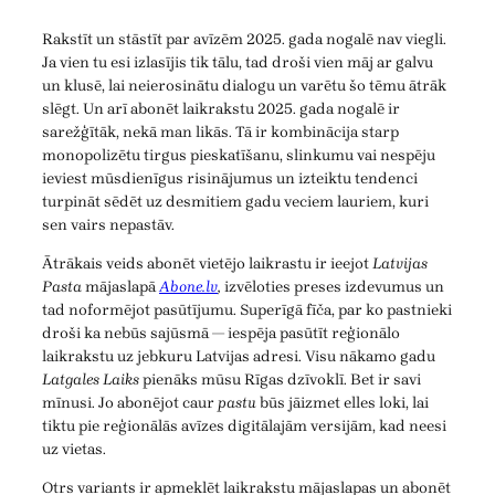
Rakstīt un stāstīt par avīzēm 2025. gada nogalē nav viegli.
Ja vien tu esi izlasījis tik tālu, tad droši vien māj ar galvu
un klusē, lai neierosinātu dialogu un varētu šo tēmu ātrāk
slēgt. Un arī abonēt laikrakstu 2025. gada nogalē ir
sarežģītāk, nekā man likās. Tā ir kombinācija starp
monopolizētu tirgus pieskatīšanu, slinkumu vai nespēju
ieviest mūsdienīgus risinājumus un izteiktu tendenci
turpināt sēdēt uz desmitiem gadu veciem lauriem, kuri
sen vairs nepastāv.
Ātrākais veids abonēt vietējo laikrastu ir ieejot
Latvijas
Pasta
mājaslapā
Abone.lv
,
izvēloties preses izdevumus un
tad noformējot pasūtījumu. Superīgā fīča, par ko pastnieki
droši ka nebūs sajūsmā — iespēja pasūtīt reģionālo
laikrakstu uz jebkuru Latvijas adresi. Visu nākamo gadu
Latgales Laiks
pienāks mūsu Rīgas dzīvoklī. Bet ir savi
mīnusi. Jo abonējot caur
pastu
būs jāizmet elles loki, lai
tiktu pie reģionālās avīzes digitālajām versijām, kad neesi
uz vietas.
Otrs variants ir apmeklēt laikrakstu mājaslapas un abonēt