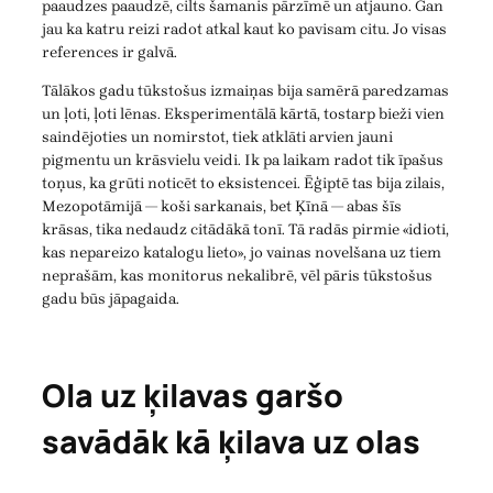
paaudzes paaudzē, cilts šamanis pārzīmē un atjauno. Gan
jau ka katru reizi radot atkal kaut ko pavisam citu. Jo visas
references ir galvā.
Tālākos gadu tūkstošus izmaiņas bija samērā paredzamas
un ļoti, ļoti lēnas. Eksperimentālā kārtā, tostarp bieži vien
saindējoties un nomirstot, tiek atklāti arvien jauni
pigmentu un krāsvielu veidi. Ik pa laikam radot tik īpašus
toņus, ka grūti noticēt to eksistencei. Ēģiptē tas bija zilais,
Mezopotāmijā — koši sarkanais, bet Ķīnā — abas šīs
krāsas, tika nedaudz citādākā tonī. Tā radās pirmie «idioti,
kas nepareizo katalogu lieto», jo vainas novelšana uz tiem
neprašām, kas monitorus nekalibrē, vēl pāris tūkstošus
gadu būs jāpagaida.
Ola uz ķilavas garšo
savādāk kā ķilava uz olas