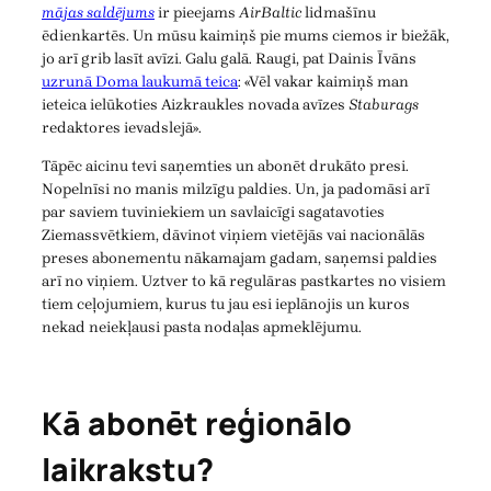
mājas saldējums
ir pieejams
AirBaltic
lidmašīnu
ēdienkartēs. Un mūsu kaimiņš pie mums ciemos ir biežāk,
jo arī grib lasīt avīzi. Galu galā. Raugi, pat Dainis Īvāns
uzrunā Doma laukumā teica
: «Vēl vakar kaimiņš man
ieteica ielūkoties Aizkraukles novada avīzes
Staburags
redaktores ievadslejā».
Tāpēc aicinu tevi saņemties un abonēt drukāto presi.
Nopelnīsi no manis milzīgu paldies. Un, ja padomāsi arī
par saviem tuviniekiem un savlaicīgi sagatavoties
Ziemassvētkiem, dāvinot viņiem vietējās vai nacionālās
preses abonementu nākamajam gadam, saņemsi paldies
arī no viņiem. Uztver to kā regulāras pastkartes no visiem
tiem ceļojumiem, kurus tu jau esi ieplānojis un kuros
nekad neiekļausi pasta nodaļas apmeklējumu.
Kā abonēt reģionālo
laikrakstu?