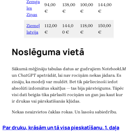
Zemga
94,00
138,00
100,00
144,00
les
€
€
€
€
Ziņas
Ziemeļ
112,00
144,0
118,00
150,00
latvija
€
0 €
€
€
Noslēguma vietā
Sākumā mēģināju tabulas datus ar gudrajiem
NotebookLM
un
ChatGPT
apstrādāt, lai nav rociņām nekas jādara. Es
zināju, ka modeļi var muldēt. Bet tik pārliecinoši iedot
absolūti izdomātus skaitļus — tas bija pārsteigums. Tāpēc
visi dati beigās tika pārlasīti rociņām un gan jau kaut kur
ir drukas vai pārskatīšanās kļūdas.
Nekas neaizvietos čaklas rokas. Un lasošu sabiedrību.
Par druku, krāsām un tā visa pieskatīšanu. 1. daļa