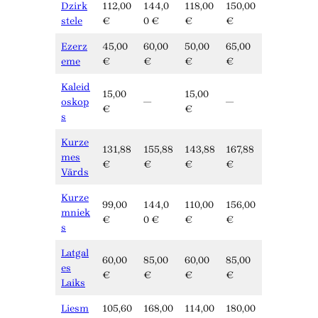
Dzirk
112,00
144,0
118,00
150,00
stele
€
0 €
€
€
Ezerz
45,00
60,00
50,00
65,00
eme
€
€
€
€
Kaleid
15,00
15,00
oskop
—
—
€
€
s
Kurze
131,88
155,88
143,88
167,88
mes
€
€
€
€
Vārds
Kurze
99,00
144,0
110,00
156,00
mniek
€
0 €
€
€
s
Latgal
60,00
85,00
60,00
85,00
es
€
€
€
€
Laiks
Liesm
105,60
168,00
114,00
180,00