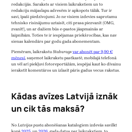
redakcijās. Saraksts ar visiem laikrakstiem un to
redakciju mājaslapu adresēm ir apkopots tālāk. Tur ir
savi, īpaši piedzīvojumi. Jo ne visiem izdevies saprotamu
tehnisko risinājumu uztaisīt, citi prasa piezvanīt (OMG,
zvanīt!), un ar dažiem būs e-pastos jāapmainās ar
laipnībām. Toties te ir iespējamas priekšrocības, kas nav
sienas kalendārs par godu gada abonementam.
Piemēram, laikrakstu
Staburags
var abonēt par 9,90 €
mēnesī
, saņemot laikrakstu pastkastē, mobilajā telefonā
un vēl arī piekļuvi fotoreportāžām, iespējai kaut ko dīvainu
ierakstīt komentāros un izlasīt pāris gadus vecus rakstus.
Kādas avīzes Latvijā iznāk
un cik tās maksā?
No
Latvijas pasta
abonēšanas katalogiem izdevās savilkt
kopā
2025
. un
2026
. gada datus par laikrakstiem, to