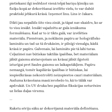
pietiekami ilgi ieslēdzot vienā telpā bariņu ķīmiķu un
fiziķu kopā ar dekorēšanai izvēlēto vielu, to var dabūt
praktiski jebkurā krāsā. Izņemot linu. Lins ir čakars.
Dikti jau nepalīdz šito visu zināt, ja tāpat nav skaidrs, ko ar
to visu iesākt. Iesākt vajadzētu ar gala iznākuma
formulēšanu. Kad ar to ir tikts galā, var izvēlēties
materiālu. Piemēram, ja noklāsim papīru ar hologrāfisko
laminātu un tad uz tā drukāsim, ir pilnīgi vienalga, kādā
krāsā ir papīrs. Galvenais, lai lamināts pie tā labi turas.
Ceļazīmei nav būtiskas taktilās īpašības, bet materiālam
jābūt gaismu atstarojošam un krāsai jābūt ilgstoši
izturīgai pret Saules gaismu un laikapstākļiem. Papīru
nemazgā, tomēr kapilārās īpašības ir būtiskas, lai
iespiedkrāsas nekontrolēti neizspiestos cauri materiālam.
Auduma krāsošana masā ierobežo to, kā to tālāk var
apdrukāt. Un UV druka bez papildus fiksācijas neturēsies
uz lielas daļas virsmu.
—
Rakstu sēriju sāku ar dekorējamā materiāla definēšanu.