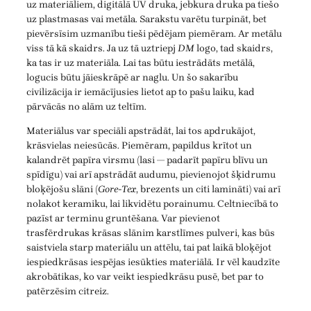
uz materiāliem, digitālā UV druka, jebkura druka pa tiešo
uz plastmasas vai metāla. Sarakstu varētu turpināt, bet
pievērsīsim uzmanību tieši pēdējam piemēram. Ar metālu
viss tā kā skaidrs. Ja uz tā uztriepj
DM
logo, tad skaidrs,
ka tas ir uz materiāla. Lai tas būtu iestrādāts metālā,
logucis būtu jāieskrāpē ar naglu. Un šo sakarību
civilizācija ir iemācījusies lietot ap to pašu laiku, kad
pārvācās no alām uz teltīm.
Materiālus var speciāli apstrādāt, lai tos apdrukājot,
krāsvielas neiesūcās. Piemēram, papildus krītot un
kalandrēt papīra virsmu (lasi — padarīt papīru blīvu un
spīdīgu) vai arī apstrādāt audumu, pievienojot šķidrumu
bloķējošu slāni (
Gore-Tex
, brezents un citi lamināti) vai arī
nolakot keramiku, lai likvidētu porainumu. Celtniecībā to
pazīst ar terminu gruntēšana. Var pievienot
trasfērdrukas krāsas slānim karstlīmes pulveri, kas būs
saistviela starp materiālu un attēlu, tai pat laikā bloķējot
iespiedkrāsas iespējas iesūkties materiālā. Ir vēl kaudzīte
akrobātikas, ko var veikt iespiedkrāsu pusē, bet par to
patērzēsim citreiz.