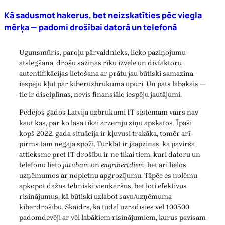
Kā sadusmot hakerus, bet neizskatīties pēc viegla
mērķa — padomi drošībai datorā un telefonā
Ugunsmūris, paroļu pārvaldnieks, lieko paziņojumu
atslēgšana, drošu saziņas rīku izvēle un divfaktoru
autentifikācijas lietošana ar prātu jau būtiski samazina
iespēju kļūt par kiberuzbrukuma upuri. Un pats labākais —
tie ir disciplīnas, nevis finansiālo iespēju jautājumi.
Pēdējos gados Latvijā uzbrukumi IT sistēmām vairs nav
kaut kas, par ko lasa tikai ārzemju ziņu apskatos. Īpaši
kopš 2022. gada situācija ir kļuvusi trakāka, tomēr arī
pirms tam negāja spoži. Turklāt ir jāapzinās, ka pavirša
attieksme pret IT drošību ir ne tikai tiem, kuri datoru un
telefonu lieto
jūtūbam
un
engrībērtdiem
, bet arī lielos
uzņēmumos ar nopietnu apgrozījumu. Tāpēc es nolēmu
apkopot dažus tehniski vienkāršus, bet ļoti efektīvus
risinājumus, kā būtiski uzlabot savu/uzņēmuma
kiberdrošību. Skaidrs, ka tūdaļ uzradīsies vēl 100500
padomdevēji ar vēl labākiem risinājumiem, kurus pavisam