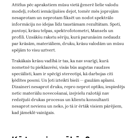
Attēlus pēc aprakstiem mūsu vietā ģenerē lielie valodu
modeļi, roboti iemācījušies dejot, tomēr mēs joprojām
nesaprotam un neprotam fiksēt un nodot spektrālo
informāciju no idejas līdz taustāmam rezultātam. Spoti,
pantoņi
, krāsu telpas, spektrofotometri, Mansels un
profili. Uzsākšu rakstu sēriju, kurā parunāsim nedaudz
par krāsām, materiāliem, druku, krāsu valodām un mūsu
spējām to visu uztvert.
Trakākais krāsu vadībā ir tas, ka nav svarīgi, kurā
nometnē tu pieklauvēsi, visās būs augstas raudzes
speciālisti, kam ir spēcīgi stereotipi, kā darbojas citi
ķēdītes posmi. Un ļoti izteikti bieži — gaužām aplami.
Dizaineri nesaprot druku, repro neprot optiku, iespiedējs
netic materiālu novecošanai, izejvielu ražotāji nav
redzējuši drukas procesus un klientu konsultanti
nesaprot nevienu un neko, jo tā ir ērtāk visiem pārējiem,
kad jāmeklē vainīgais.