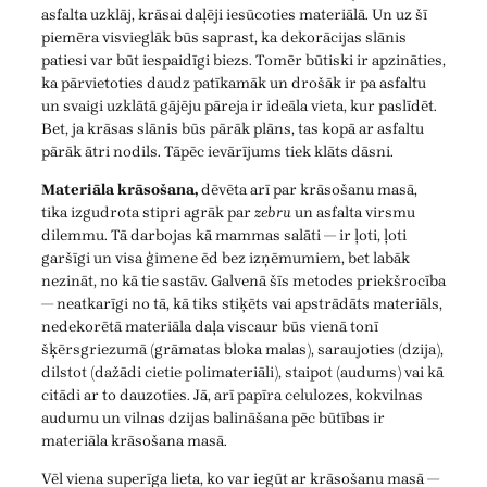
asfalta uzklāj, krāsai daļēji iesūcoties materiālā. Un uz šī
piemēra visvieglāk būs saprast, ka dekorācijas slānis
patiesi var būt iespaidīgi biezs. Tomēr būtiski ir apzināties,
ka pārvietoties daudz patīkamāk un drošāk ir pa asfaltu
un svaigi uzklātā gājēju pāreja ir ideāla vieta, kur paslīdēt.
Bet, ja krāsas slānis būs pārāk plāns, tas kopā ar asfaltu
pārāk ātri nodils. Tāpēc ievārījums tiek klāts dāsni.
Materiāla krāsošana,
dēvēta arī par krāsošanu masā,
tika izgudrota stipri agrāk par
zebru
un asfalta virsmu
dilemmu. Tā darbojas kā mammas salāti — ir ļoti, ļoti
garšīgi un visa ģimene ēd bez izņēmumiem, bet labāk
nezināt, no kā tie sastāv. Galvenā šīs metodes priekšrocība
— neatkarīgi no tā, kā tiks stiķēts vai apstrādāts materiāls,
nedekorētā materiāla daļa viscaur būs vienā tonī
šķērsgriezumā (grāmatas bloka malas), saraujoties (dzija),
dilstot (dažādi cietie polimateriāli), staipot (audums) vai kā
citādi ar to dauzoties. Jā, arī papīra celulozes, kokvilnas
audumu un vilnas dzijas balināšana pēc būtības ir
materiāla krāsošana masā.
Vēl viena superīga lieta, ko var iegūt ar krāsošanu masā —