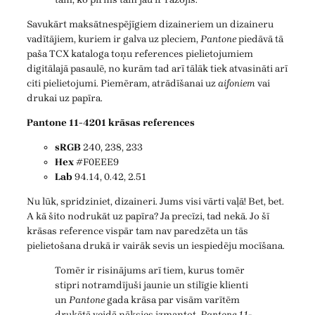
Savukārt maksātnespējīgiem dizaineriem un dizaineru
vadītājiem, kuriem ir galva uz pleciem,
Pantone
piedāvā tā
paša TCX kataloga toņu references pielietojumiem
digitālajā pasaulē, no kurām tad arī tālāk tiek atvasināti arī
citi pielietojumi. Piemēram, atrādīšanai uz
aifoniem
vai
drukai uz papīra.
Pantone 11-4201 krāsas references
sRGB
240, 238, 233
Hex
#F0EEE9
Lab
94.14, 0.42, 2.51
Nu lūk, spridziniet, dizaineri. Jums visi vārti vaļā! Bet, bet.
A kā šito nodrukāt uz papīra? Ja precīzi, tad nekā. Jo šī
krāsas reference vispār tam nav paredzēta un tās
pielietošana drukā ir vairāk sevis un iespiedēju mocīšana.
Tomēr ir risinājums arī tiem, kurus tomēr
stipri notramdījuši jaunie un stilīgie klienti
un
Pantone
gada krāsa par visām varītēm
drukātā veidā nāksies izmantot.
Pantone 11-