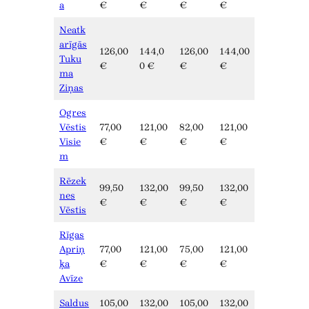
a
€
€
€
€
Neatk
arīgās
126,00
144,0
126,00
144,00
Tuku
€
0 €
€
€
ma
Ziņas
Ogres
Vēstis
77,00
121,00
82,00
121,00
Visie
€
€
€
€
m
Rēzek
99,50
132,00
99,50
132,00
nes
€
€
€
€
Vēstis
Rīgas
Apriņ
77,00
121,00
75,00
121,00
ķa
€
€
€
€
Avīze
Saldus
105,00
132,00
105,00
132,00