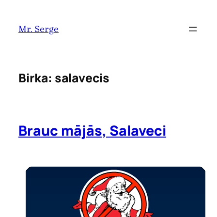
Pāriet
uz
Mr. Serge
saturu
Birka:
salavecis
Brauc mājās, Salaveci