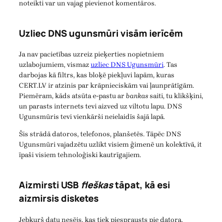
noteikti var un vajag pievienot komentāros.
Uzliec DNS ugunsmūri visām ierīcēm
Ja nav pacietības uzreiz pieķerties nopietniem
uzlabojumiem, vismaz
uzliec DNS Ugunsmūri
. Tas
darbojas kā filtrs, kas bloķē piekļuvi lapām, kuras
CERT.LV ir atzinis par krāpnieciskām vai ļaunprātīgām.
Piemēram, kāds atsūta e-pastu ar
bankas
saiti, tu klikšķini,
un parasts internets tevi aizved uz viltotu lapu. DNS
Ugunsmūris tevi vienkārši neielaidīs šajā lapā.
Šis strādā datoros, telefonos, planšetēs. Tāpēc DNS
Ugunsmūri vajadzētu uzlikt visiem ģimenē un kolektīvā, it
īpaši visiem tehnoloģiski kautrīgajiem.
Aizmirsti USB
fleškas
tāpat, kā esi
aizmirsis disketes
Jebkurš datu nesējs, kas tiek piesprausts pie datora,