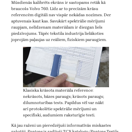
Mūsdienās kalibrēts ekrāns ir sastopams retāk kā
braucošs Volvo 760. Līdz ar to precīzām krāsu
referencēm digitāli nav vispār nekādas nozīmes. Der
aptuvenais kaut kas. Savukārt spektrālie mērījumi
raupjam, nelīdzenam materiālam ir diezgan liels
piedzīvojums. Tāpēc tekstila industrija lielākoties
joprojām paļaujas uz reāliem, fiziskiem paraugiem.
Klasiska krāsota materiāla reference:
nekrāsots, bāzes paraugs; krāsots paraugs;
dilumnoturības tests. Papildus vēl var nākt
arī protokolētie spektrālie mērījumi un
specifiski, audumiem raksturīgie testi.
Kā jau raženi un pieredzējuši informatīvās miskastes
ražotāji,
Pantone
ir radījuši TCX katalogu
(Pantone Textile