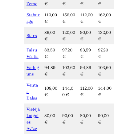
Zeme
€
€
€
€
Stabur
110,00
156,00
112,00
162,00
ags
€
€
€
€
86,00
120,00
90,00
132,00
Stars
€
€
€
€
Talsu
83,59
97,20
83,59
97,20
Vēstis
€
€
€
€
Vadug
94,89
103,60
94,89
103,60
uns
€
€
€
€
Venta
108,00
144,0
112,00
144,00
s
€
0 €
€
€
Balss
Vietējā
Latgal
80,00
90,00
80,00
90,00
es
€
€
€
€
Avīze