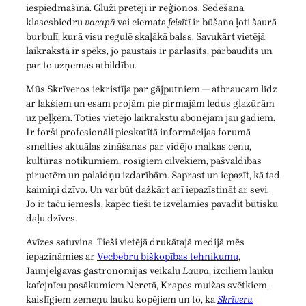
iespiedmašīnā. Gluži pretēji ir reģionos. Sēdēšana
klasesbiedru
vacapā
vai ciemata
feisītī
ir būšana ļoti šaurā
burbulī, kurā visu regulē skaļākā balss. Savukārt vietējā
laikrakstā ir spēks, jo paustais ir pārlasīts, pārbaudīts un
par to uzņemas atbildību.
Mūs Skrīveros iekristīja par gājputniem — atbraucam līdz
ar lakšiem un esam projām pie pirmajām ledus glazūrām
uz peļķēm. Toties vietējo laikrakstu abonējam jau gadiem.
Ir forši profesionāli pieskatītā informācijas forumā
smelties aktuālas zināšanas par vidējo malkas cenu,
kultūras notikumiem, rosīgiem cilvēkiem, pašvaldības
piruetēm un palaidņu izdarībām. Saprast un iepazīt, kā tad
kaimiņi dzīvo. Un varbūt dažkārt arī iepazīstināt ar sevi.
Jo ir taču iemesls, kāpēc tieši te izvēlamies pavadīt būtisku
daļu dzīves.
Avīzes satuvina. Tieši vietējā drukātajā medijā mēs
iepazināmies ar
Vecbebru biškopības tehnikumu
,
Jaunjelgavas gastronomijas veikalu
Lauva
, izciliem lauku
kafejnīcu pasākumiem Neretā, Krapes muižas svētkiem,
kaislīgiem zemeņu lauku kopējiem un to, ka
Skrīveru