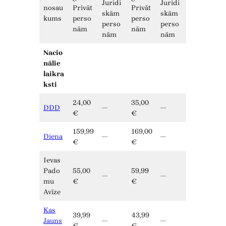
Juridi
Juridi
nosau
Privāt
Privāt
skām
skām
kums
perso
perso
perso
perso
nām
nām
nām
nām
Nacio
nālie
laikra
ksti
24,00
35,00
DDD
—
—
€
€
159,99
169,00
Diena
—
—
€
€
Ievas
Pado
55,00
59,99
—
—
mu
€
€
Avīze
Kas
39,99
43,99
Jauns
—
—
€
€