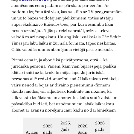
abonēšanas cenu gadam ar pārskatu par cenām. Ar
nodomu izņēmu ārā visu, kas saistīts ar TV programmām
un uz to bāzes veidotajiem pielikumiem, toties atstāju
superekskluzīvo
Kaleidoskopu
, par kura esamību tikai
nesen uzzināju. Jā, jūs pareizi sapratāt, avīzes krievu
valodā es arī neapskatu. Un angliski iznākošais
The Baltic
Times
jau labu laiku ir žurnāla formātā, tāpēc neskaitās.
Citās valodās mums abonējama vietējā prese neiznāk.
Pirmā cena ir, ja abonē kā privātpersona, otrā — kā
juridiska persona. Visiem, kam vien bija iespēja, pieliku
klāt arī saiti uz laikraksta mājaslapu. Ja juridiskās
personas ailē redzi domuzīmi, tad šī laikraksta redakcija
vairs nenodarbojas ar dīvaino pieņēmumu «firmām
daudz naudas, var atļauties». Realitātē tas nozīmē, ka
laikrakstu iznākšanu un abonentu skaitu stutē valsts un
pašvaldību budžeti, bet uzņēmumiem labāk laikrakstu
abonēt ar avansu norēķinu caur kādu no darbiniekiem.
2025.
2026.
2025.
2026.
gads
gads
Avīzes
gads
gads