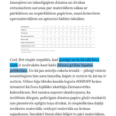
Jaunajiem un talantīgajiem dizaina un drukas
entuziastiem sarunas par materiāliem sākas ar
pārklātiem un nepārklātiem papīriem, masā krāsotiem
specmateriāliem un aptuveni šādām tabulām:
Cool.
Bet vispār nepalīdz, kad
gaisīgā un košā zilā fona
vietā
ir nodrukāts kaut kāds
džinsu grīdas lupatas
pelēkzilais
. Un kā jau minēju raksta ievadā — pilnīgi visiem
iesaistītajiem būs sava taisnība, kāpēc ir noticis tā, kā tas ir
noticis. Vēlme bija
tiktoka
kanāla loguča
#00B3FF
krāsu
izmantot kā fonu lojālāko skatītāju Ziemassvētku
kalendāram. Bet sanāca saņemt skaidrojumu, ka
izvēlētais dārgais, pelēcīgais dizaina papīrs gluži vienkārši
nav piemērots spilgtu toņu drukai. Jo iespiedkrāsa daļēji
iesūksies materiālā, veidojot materiāla un krāsas
sajaukumu. Savukārt biezā slānī klājot to pāri materiālam,