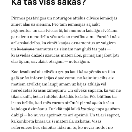
Kā tas viss sākās?
Pirmos pastāvīgos un noturīgos attēlus cilvēce iemācījās
zīmēt alās uz sienām. Pēc tam iemācījās sajaukt
pigmentus un saistvielas tā, lai mamuta kaislīga rīvēšana
gar sienu nenotīrītu vēsturisko medību ainu. Paralēli nāca
arī apskaidrība, ka zīmēt kaujas ornamentus uz vaigiem
un
krāniņus
mamutus uz sienām nav gluži tas pats —
krāsvielas dažādi uzsūcās materiālos, pirmajam jābūt ļoti
elastīgam, savukārt otrajam — noturīgam.
Kad izsalkusī alu cilvēku grupa kaut kā saņēmās un tika
galā ar šo informācijas daudzumu, no kaimiņu cilts aiz
matiem atvilktajam laupījumam uz kājas atklāja vēl
neredzētas krāsas zīmējumu. Un cilvēks saprata, ka var ne
tikai skatīt, bet arī attēlot dažādās krāsās. Pēc būtības tas
ir tas brīdis, kad mēs varam atzīmēt pirmā
spota
krāsu
kataloga dzimšanu. Turklāt tajā laikā
katalogi
tapa gaužam
dabīgi — ko nu var apzīmēt, to arī apzīmē. Un tā arī saprot,
kā konkrētā krāsa uz šī materiāla izskatās. Visas
references tiek staipītas līdzi un to, ko nevar nodot no