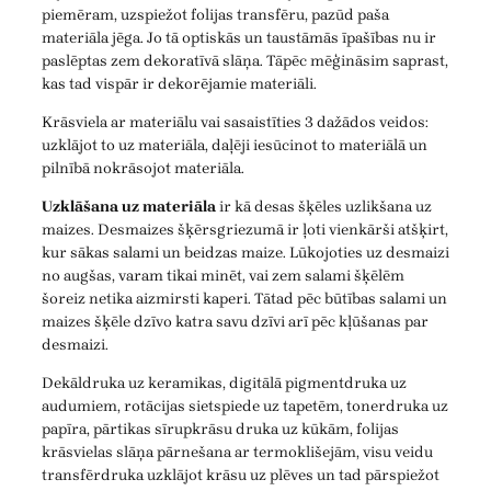
piemēram, uzspiežot folijas transfēru, pazūd paša
materiāla jēga. Jo tā optiskās un taustāmās īpašības nu ir
paslēptas zem dekoratīvā slāņa. Tāpēc mēģināsim saprast,
kas tad vispār ir dekorējamie materiāli.
Krāsviela ar materiālu vai sasaistīties 3 dažādos veidos:
uzklājot to uz materiāla, daļēji iesūcinot to materiālā un
pilnībā nokrāsojot materiāla.
Uzklāšana uz materiāla
ir kā desas šķēles uzlikšana uz
maizes. Desmaizes šķērsgriezumā ir ļoti vienkārši atšķirt,
kur sākas salami un beidzas maize. Lūkojoties uz desmaizi
no augšas, varam tikai minēt, vai zem salami šķēlēm
šoreiz netika aizmirsti kaperi. Tātad pēc būtības salami un
maizes šķēle dzīvo katra savu dzīvi arī pēc kļūšanas par
desmaizi.
Dekāldruka uz keramikas, digitālā pigmentdruka uz
audumiem, rotācijas sietspiede uz tapetēm, tonerdruka uz
papīra, pārtikas sīrupkrāsu druka uz kūkām, folijas
krāsvielas slāņa pārnešana ar termoklišejām, visu veidu
transfērdruka uzklājot krāsu uz plēves un tad pārspiežot