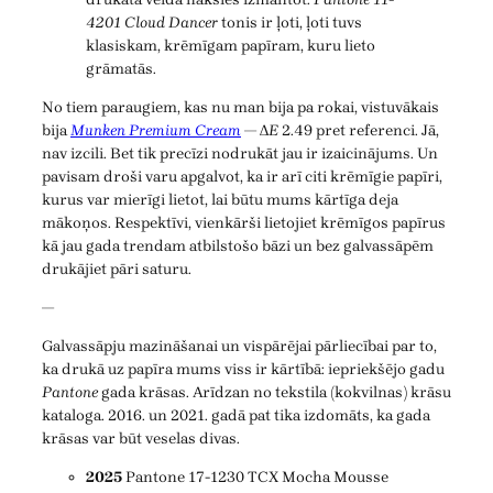
4201 Cloud Dancer
tonis ir ļoti, ļoti tuvs
klasiskam, krēmīgam papīram, kuru lieto
grāmatās.
No tiem paraugiem, kas nu man bija pa rokai, vistuvākais
bija
Munken Premium Cream
— Δ
E
2.49 pret referenci. Jā,
nav izcili. Bet tik precīzi nodrukāt jau ir izaicinājums. Un
pavisam droši varu apgalvot, ka ir arī citi krēmīgie papīri,
kurus var mierīgi lietot, lai būtu mums kārtīga deja
mākoņos. Respektīvi, vienkārši lietojiet krēmīgos papīrus
kā jau gada trendam atbilstošo bāzi un bez galvassāpēm
drukājiet pāri saturu.
—
Galvassāpju mazināšanai un vispārējai pārliecībai par to,
ka drukā uz papīra mums viss ir kārtībā: iepriekšējo gadu
Pantone
gada krāsas. Arīdzan no tekstila (kokvilnas) krāsu
kataloga. 2016. un 2021. gadā pat tika izdomāts, ka gada
krāsas var būt veselas divas.
2025
Pantone 17-1230 TCX Mocha Mousse