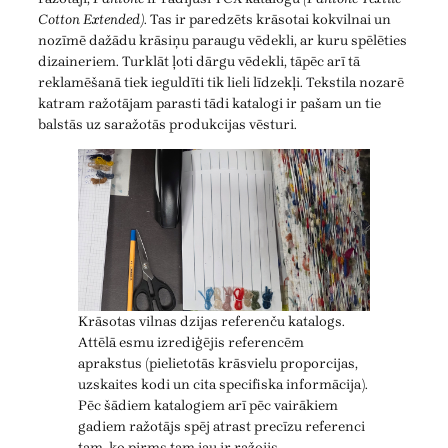
Cotton Extended)
. Tas ir paredzēts krāsotai kokvilnai un
nozīmē dažādu krāsiņu paraugu vēdekli, ar kuru spēlēties
dizaineriem. Turklāt ļoti dārgu vēdekli, tāpēc arī tā
reklamēšanā tiek ieguldīti tik lieli līdzekļi. Tekstila nozarē
katram ražotājam parasti tādi katalogi ir pašam un tie
balstās uz saražotās produkcijas vēsturi.
Krāsotas vilnas dzijas referenču katalogs.
Attēlā esmu izrediģējis referencēm
aprakstus (pielietotās krāsvielu proporcijas,
uzskaites kodi un cita specifiska informācija).
Pēc šādiem katalogiem arī pēc vairākiem
gadiem ražotājs spēj atrast precīzu referenci
tam, ko pirms tam jau ir ražojis.