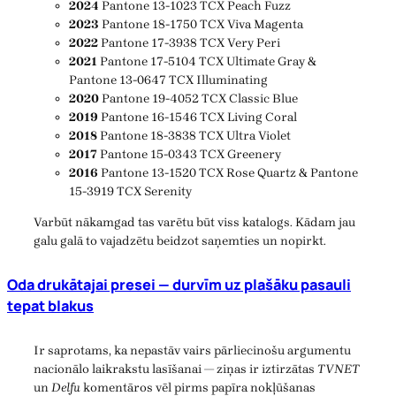
2024
Pantone 13-1023 TCX Peach Fuzz
2023
Pantone 18-1750 TCX Viva Magenta
2022
Pantone 17-3938 TCX Very Peri
2021
Pantone 17-5104 TCX Ultimate Gray &
Pantone 13-0647 TCX Illuminating
2020
Pantone 19-4052 TCX Classic Blue
2019
Pantone 16-1546 TCX Living Coral
2018
Pantone 18-3838 TCX Ultra Violet
2017
Pantone 15-0343 TCX Greenery
2016
Pantone 13-1520 TCX Rose Quartz & Pantone
15-3919 TCX Serenity
Varbūt nākamgad tas varētu būt viss katalogs. Kādam jau
galu galā to vajadzētu beidzot saņemties un nopirkt.
Oda drukātajai presei — durvīm uz plašāku pasauli
tepat blakus
Ir saprotams, ka nepastāv vairs pārliecinošu argumentu
nacionālo laikrakstu lasīšanai — ziņas ir iztirzātas
TVNET
un
Delfu
komentāros vēl pirms papīra nokļūšanas