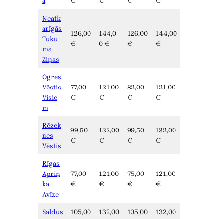
a
€
€
€
€
Neatk
arīgās
126,00
144,0
126,00
144,00
Tuku
€
0 €
€
€
ma
Ziņas
Ogres
Vēstis
77,00
121,00
82,00
121,00
Visie
€
€
€
€
m
Rēzek
99,50
132,00
99,50
132,00
nes
€
€
€
€
Vēstis
Rīgas
Apriņ
77,00
121,00
75,00
121,00
ķa
€
€
€
€
Avīze
Saldus
105,00
132,00
105,00
132,00