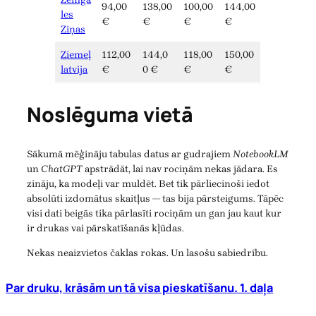
94,00
138,00
100,00
144,00
les
€
€
€
€
Ziņas
Ziemeļ
112,00
144,0
118,00
150,00
latvija
€
0 €
€
€
Noslēguma vietā
Sākumā mēģināju tabulas datus ar gudrajiem
NotebookLM
un
ChatGPT
apstrādāt, lai nav rociņām nekas jādara. Es
zināju, ka modeļi var muldēt. Bet tik pārliecinoši iedot
absolūti izdomātus skaitļus — tas bija pārsteigums. Tāpēc
visi dati beigās tika pārlasīti rociņām un gan jau kaut kur
ir drukas vai pārskatīšanās kļūdas.
Nekas neaizvietos čaklas rokas. Un lasošu sabiedrību.
Par druku, krāsām un tā visa pieskatīšanu. 1. daļa