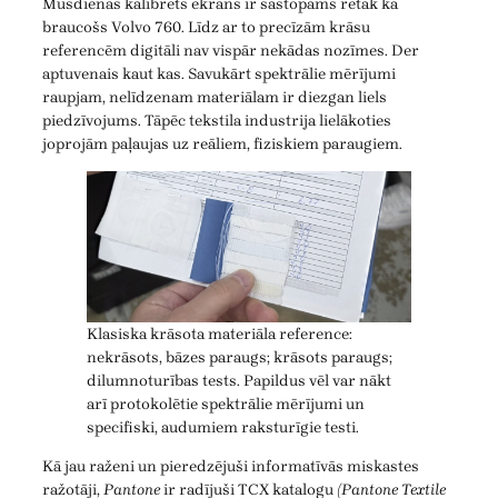
Mūsdienās kalibrēts ekrāns ir sastopams retāk kā
braucošs Volvo 760. Līdz ar to precīzām krāsu
referencēm digitāli nav vispār nekādas nozīmes. Der
aptuvenais kaut kas. Savukārt spektrālie mērījumi
raupjam, nelīdzenam materiālam ir diezgan liels
piedzīvojums. Tāpēc tekstila industrija lielākoties
joprojām paļaujas uz reāliem, fiziskiem paraugiem.
Klasiska krāsota materiāla reference:
nekrāsots, bāzes paraugs; krāsots paraugs;
dilumnoturības tests. Papildus vēl var nākt
arī protokolētie spektrālie mērījumi un
specifiski, audumiem raksturīgie testi.
Kā jau raženi un pieredzējuši informatīvās miskastes
ražotāji,
Pantone
ir radījuši TCX katalogu
(Pantone Textile