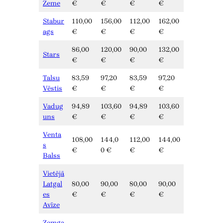
Zeme
€
€
€
€
Stabur
110,00
156,00
112,00
162,00
ags
€
€
€
€
86,00
120,00
90,00
132,00
Stars
€
€
€
€
Talsu
83,59
97,20
83,59
97,20
Vēstis
€
€
€
€
Vadug
94,89
103,60
94,89
103,60
uns
€
€
€
€
Venta
108,00
144,0
112,00
144,00
s
€
0 €
€
€
Balss
Vietējā
Latgal
80,00
90,00
80,00
90,00
es
€
€
€
€
Avīze
Zemga