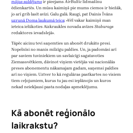
mājas saldējums
ir pieejams
AirBaltic
lidmašīnu
ēdienkartēs. Un mūsu kaimiņš pie mums ciemos ir biežāk,
jo arī grib lasīt avīzi. Galu galā. Raugi, pat Dainis Īvāns
uzrunā Doma laukumā teica
: «Vēl vakar kaimiņš man
ieteica ielūkoties Aizkraukles novada avīzes
Staburags
redaktores ievadslejā».
Tāpēc aicinu tevi saņemties un abonēt drukāto presi.
Nopelnīsi no manis milzīgu paldies. Un, ja padomāsi arī
par saviem tuviniekiem un savlaicīgi sagatavoties
Ziemassvētkiem, dāvinot viņiem vietējās vai nacionālās
preses abonementu nākamajam gadam, saņemsi paldies
arī no viņiem. Uztver to kā regulāras pastkartes no visiem
tiem ceļojumiem, kurus tu jau esi ieplānojis un kuros
nekad neiekļausi pasta nodaļas apmeklējumu.
Kā abonēt reģionālo
laikrakstu?