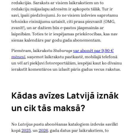
redakcijās. Saraksts ar visiem laikrakstiem un to
redakciju mājaslapu adresēm ir apkopots tālāk. Tur ir
savi, īpaši piedzīvojumi. Jo ne visiem izdevies saprotamu
tehnisko risinājumu uztaisīt, citi prasa piezvanīt (OMG,
zvanīt!), un ar dažiem būs e-pastos jāapmainās ar
laipnībām. Toties te ir iespējamas priekšrocības, kas nav
sienas kalendārs par godu gada abonementam.
Piemēram, laikrakstu
Staburags
var abonēt par 9,90 €
mēnesī
, saņemot laikrakstu pastkastē, mobilajā telefonā
un vēl arī piekļuvi fotoreportāžām, iespējai kaut ko dīvainu
ierakstīt komentāros un izlasīt pāris gadus vecus rakstus.
Kādas avīzes Latvijā iznāk
un cik tās maksā?
No
Latvijas pasta
abonēšanas katalogiem izdevās savilkt
kopā
2025
. un
2026
. gada datus par laikrakstiem, to