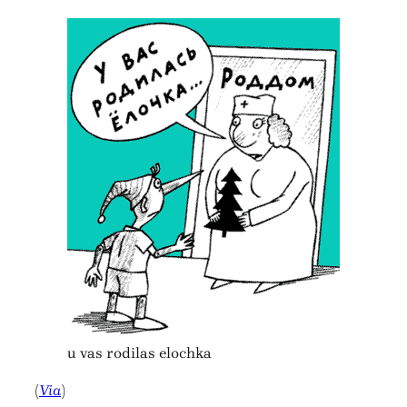
u vas rodilas elochka
(
Via
)