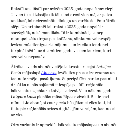
Rakstīt un stāstīt par avīzēm 2025. gada nogalē nav viegli.
Ja vien tu esi izlasījis tik tālu, tad droši vien māj ar galvu
un klusē, lai neierosinātu dialogu un varētu šo tēmu ātrāk
slēgt. Un arī abonēt laikrakstu 2025. gada nogalē ir
sarežģītāk, nekā man likās. Tā ir kombinācija starp
monopolizētu tirgus pieskatīšanu, slinkumu vai nespēju
ieviest mūsdienīgus risinājumus un izteiktu tendenci
turpināt sēdēt uz desmitiem gadu veciem lauriem, kuri
sen vairs nepastāv.
Ātrākais veids abonēt vietējo laikrastu ir ieejot
Latvijas
Pasta
mājaslapā
Abone.lv
,
izvēloties preses izdevumus un
tad noformējot pasūtījumu. Superīgā fīča, par ko pastnieki
droši ka nebūs sajūsmā — iespēja pasūtīt reģionālo
laikrakstu uz jebkuru Latvijas adresi. Visu nākamo gadu
Latgales Laiks
pienāks mūsu Rīgas dzīvoklī. Bet ir savi
mīnusi. Jo abonējot caur
pastu
būs jāizmet elles loki, lai
tiktu pie reģionālās avīzes digitālajām versijām, kad neesi
uz vietas.
Otrs variants ir apmeklēt laikrakstu mājaslapas un abonēt