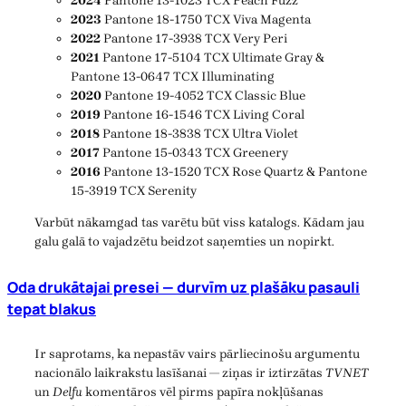
2024
Pantone 13-1023 TCX Peach Fuzz
2023
Pantone 18-1750 TCX Viva Magenta
2022
Pantone 17-3938 TCX Very Peri
2021
Pantone 17-5104 TCX Ultimate Gray &
Pantone 13-0647 TCX Illuminating
2020
Pantone 19-4052 TCX Classic Blue
2019
Pantone 16-1546 TCX Living Coral
2018
Pantone 18-3838 TCX Ultra Violet
2017
Pantone 15-0343 TCX Greenery
2016
Pantone 13-1520 TCX Rose Quartz & Pantone
15-3919 TCX Serenity
Varbūt nākamgad tas varētu būt viss katalogs. Kādam jau
galu galā to vajadzētu beidzot saņemties un nopirkt.
Oda drukātajai presei — durvīm uz plašāku pasauli
tepat blakus
Ir saprotams, ka nepastāv vairs pārliecinošu argumentu
nacionālo laikrakstu lasīšanai — ziņas ir iztirzātas
TVNET
un
Delfu
komentāros vēl pirms papīra nokļūšanas