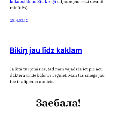
laikapstākļus Silakrogā
(atjaunojas reizi desmit
minūtēs).
2014.03.17.
Bikiņ jau līdz kaklam
Ja šitā turpināsies, tad man vajadzēs iet pie acu
daktera
white balance
regulēt. Man tas sniegs jau
toč ir afigenna apnicis.
Заебала!