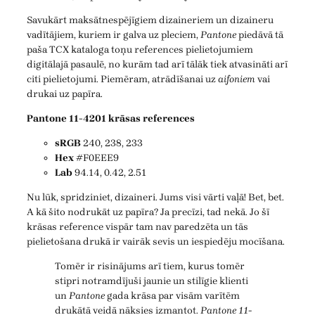
Savukārt maksātnespējīgiem dizaineriem un dizaineru
vadītājiem, kuriem ir galva uz pleciem,
Pantone
piedāvā tā
paša TCX kataloga toņu references pielietojumiem
digitālajā pasaulē, no kurām tad arī tālāk tiek atvasināti arī
citi pielietojumi. Piemēram, atrādīšanai uz
aifoniem
vai
drukai uz papīra.
Pantone 11-4201 krāsas references
sRGB
240, 238, 233
Hex
#F0EEE9
Lab
94.14, 0.42, 2.51
Nu lūk, spridziniet, dizaineri. Jums visi vārti vaļā! Bet, bet.
A kā šito nodrukāt uz papīra? Ja precīzi, tad nekā. Jo šī
krāsas reference vispār tam nav paredzēta un tās
pielietošana drukā ir vairāk sevis un iespiedēju mocīšana.
Tomēr ir risinājums arī tiem, kurus tomēr
stipri notramdījuši jaunie un stilīgie klienti
un
Pantone
gada krāsa par visām varītēm
drukātā veidā nāksies izmantot.
Pantone 11-