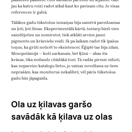
jau ka katru reizi radot atkal kaut ko pavisam citu. Jo visas
references ir galvā.
Tālākos gadu tūkstošus izmaiņas bija samērā paredzamas
un ļoti, ļoti lēnas. Eksperimentālā kārtā, tostarp bieži vien
saindējoties un nomirstot, tiek atklāti arvien jauni
pigmentu un krāsvielu veidi. Ik pa laikam radot tik īpašus
toņus, ka grūti noticēt to eksistencei. Ēģiptē tas bija zilais,
Mezopotāmijā — koši sarkanais, bet Ķīnā — abas šīs
krāsas, tika nedaudz citādākā tonī. Tā radās pirmie «idioti,
kas nepareizo katalogu lieto», jo vainas novelšana uz tiem
neprašām, kas monitorus nekalibrē, vēl pāris tūkstošus
gadu būs jāpagaida.
Ola uz ķilavas garšo
savādāk kā ķilava uz olas