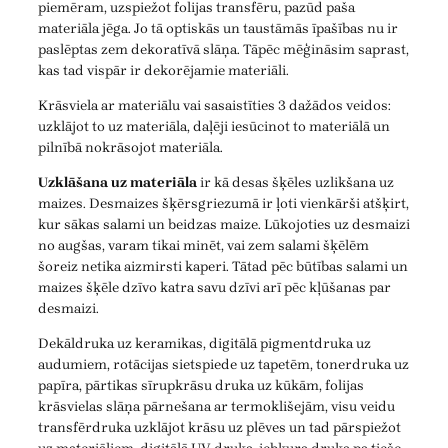
piemēram, uzspiežot folijas transfēru, pazūd paša
materiāla jēga. Jo tā optiskās un taustāmās īpašības nu ir
paslēptas zem dekoratīvā slāņa. Tāpēc mēģināsim saprast,
kas tad vispār ir dekorējamie materiāli.
Krāsviela ar materiālu vai sasaistīties 3 dažādos veidos:
uzklājot to uz materiāla, daļēji iesūcinot to materiālā un
pilnībā nokrāsojot materiāla.
Uzklāšana uz materiāla
ir kā desas šķēles uzlikšana uz
maizes. Desmaizes šķērsgriezumā ir ļoti vienkārši atšķirt,
kur sākas salami un beidzas maize. Lūkojoties uz desmaizi
no augšas, varam tikai minēt, vai zem salami šķēlēm
šoreiz netika aizmirsti kaperi. Tātad pēc būtības salami un
maizes šķēle dzīvo katra savu dzīvi arī pēc kļūšanas par
desmaizi.
Dekāldruka uz keramikas, digitālā pigmentdruka uz
audumiem, rotācijas sietspiede uz tapetēm, tonerdruka uz
papīra, pārtikas sīrupkrāsu druka uz kūkām, folijas
krāsvielas slāņa pārnešana ar termoklišejām, visu veidu
transfērdruka uzklājot krāsu uz plēves un tad pārspiežot