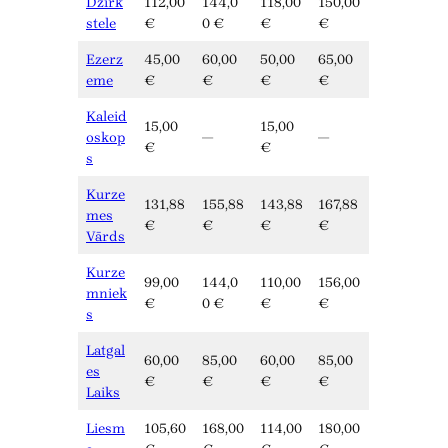
Dzirk
112,00
144,0
118,00
150,00
stele
€
0 €
€
€
Ezerz
45,00
60,00
50,00
65,00
eme
€
€
€
€
Kaleid
15,00
15,00
oskop
—
—
€
€
s
Kurze
131,88
155,88
143,88
167,88
mes
€
€
€
€
Vārds
Kurze
99,00
144,0
110,00
156,00
mniek
€
0 €
€
€
s
Latgal
60,00
85,00
60,00
85,00
es
€
€
€
€
Laiks
Liesm
105,60
168,00
114,00
180,00