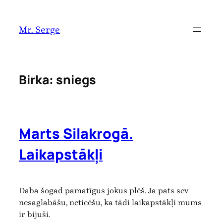
Pāriet
uz
Mr. Serge
saturu
Birka:
sniegs
Marts Silakrogā.
Laikapstākļi
Daba šogad pamatīgus jokus plēš. Ja pats sev
nesaglabāšu, neticēšu, ka tādi laikapstākļi mums
ir bijuši.