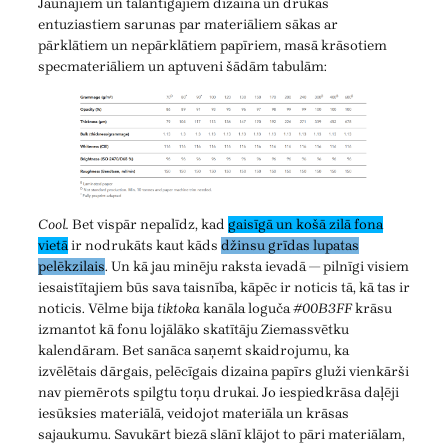
Jaunajiem un talantīgajiem dizaina un drukas
entuziastiem sarunas par materiāliem sākas ar
pārklātiem un nepārklātiem papīriem, masā krāsotiem
specmateriāliem un aptuveni šādām tabulām:
Cool.
Bet vispār nepalīdz, kad
gaisīgā un košā zilā fona
vietā
ir nodrukāts kaut kāds
džinsu grīdas lupatas
pelēkzilais
. Un kā jau minēju raksta ievadā — pilnīgi visiem
iesaistītajiem būs sava taisnība, kāpēc ir noticis tā, kā tas ir
noticis. Vēlme bija
tiktoka
kanāla loguča
#00B3FF
krāsu
izmantot kā fonu lojālāko skatītāju Ziemassvētku
kalendāram. Bet sanāca saņemt skaidrojumu, ka
izvēlētais dārgais, pelēcīgais dizaina papīrs gluži vienkārši
nav piemērots spilgtu toņu drukai. Jo iespiedkrāsa daļēji
iesūksies materiālā, veidojot materiāla un krāsas
sajaukumu. Savukārt biezā slānī klājot to pāri materiālam,