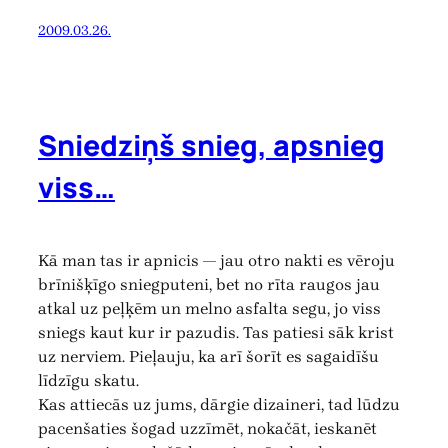
2009.03.26.
Sniedziņš snieg, apsnieg
viss…
Kā man tas ir apnicis — jau otro nakti es vēroju
brīnišķīgo sniegputeni, bet no rīta raugos jau
atkal uz peļķēm un melno asfalta segu, jo viss
sniegs kaut kur ir pazudis. Tas patiesi sāk krist
uz nerviem. Pieļauju, ka arī šorīt es sagaidīšu
līdzīgu skatu.
Kas attiecās uz jums, dārgie dizaineri, tad lūdzu
pacenšaties šogad uzzīmēt, nokačāt, ieskanēt