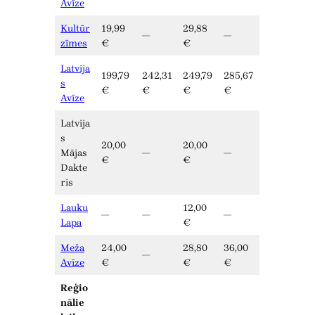
Avīze
Kultūr
19,99
29,88
—
—
zīmes
€
€
Latvija
199,79
242,31
249,79
285,67
s
€
€
€
€
Avīze
Latvija
s
20,00
20,00
Mājas
—
—
€
€
Dakte
ris
Lauku
12,00
—
—
—
Lapa
€
Meža
24,00
28,80
36,00
—
Avīze
€
€
€
Reģio
nālie