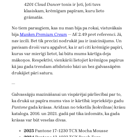
4201 Cloud Dancer
tonis ir ļoti, ļoti tuvs
klasiskam, krēmīgam papīram, kuru lieto
grāmatās.
No tiem paraugiem, kas nu man bija pa rokai, vistuvākais
bija
Munken Premium Cream
— Δ
E
2.49 pret referenci. Jā,
nav izcili. Bet tik precīzi nodrukāt jau ir izaicinājums. Un
pavisam droši varu apgalvot, ka ir arī citi krēmīgie papīri,
kurus var mierīgi lietot, lai būtu mums kārtīga deja
mākoņos. Respektīvi, vienkārši lietojiet krēmīgos papīrus
kā jau gada trendam atbilstošo bāzi un bez galvassāpēm
drukājiet pāri saturu.
—
Galvassāpju mazināšanai un vispārējai pārliecībai par to,
ka drukā uz papīra mums viss ir kārtībā: iepriekšējo gadu
Pantone
gada krāsas. Arīdzan no tekstila (kokvilnas) krāsu
kataloga. 2016. un 2021. gadā pat tika izdomāts, ka gada
krāsas var būt veselas divas.
2025
Pantone 17-1230 TCX Mocha Mousse