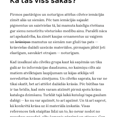
Kā tas viss sākās?
Pirmos pastāvīgos un noturīgos attēlus cilvēce iemācījās
zīmēt alās uz sienām. Pēc tam iemācījās sajaukt
pigmentus un saistvielas tā, lai mamuta kaislīga rīvēšana
gar sienu nenotīrītu vēsturisko medību ainu. Paralēli nāca
arī apskaidrība, ka zīmēt kaujas ornamentus uz vaigiem
un
krāniņus
mamutus uz sienām nav gluži tas pats —
krāsvielas dažādi uzsūcās materiālos, pirmajam jābūt ļoti
elastīgam, savukārt otrajam — noturīgam.
Kad izsalkusī alu cilvēku grupa kaut kā saņēmās un tika
galā ar šo informācijas daudzumu, no kaimiņu cilts aiz
matiem atvilktajam laupījumam uz kājas atklāja vēl
neredzētas krāsas zīmējumu. Un cilvēks saprata, ka var ne
tikai skatīt, bet arī attēlot dažādās krāsās. Pēc būtības tas
ir tas brīdis, kad mēs varam atzīmēt pirmā
spota
krāsu
kataloga dzimšanu. Turklāt tajā laikā
katalogi
tapa gaužam
dabīgi — ko nu var apzīmēt, to arī apzīmē. Un tā arī saprot,
kā konkrētā krāsa uz šī materiāla izskatās. Visas
references tiek staipītas līdzi un to, ko nevar nodot no
paaudzes paaudzē, cilts šamanis pārzīmē un atjauno. Gan