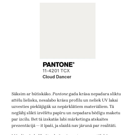
Sāksim ar būtiskāko.
Pantone
gada krāsa nepadara sliktu
attēlu lielisku, nesalabo krāsu profilu un neliek UV lakai
uzvesties pieklājīgāk uz nepārklātiem materiāliem. Tā
neglābj slikti izvēlētu papīru un nepadara bēdīgu maketu
par izcilu. Bet tā izskatās labi mārketinga atskaites
prezentācijā — it īpaši, ja slaidā nav jārunā par realitāti.