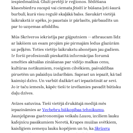
iespiedmašīnā. Gluži pretēji ir reģionos. Sēdēšana
klasesbiedru
vacapā
vai ciemata
feisītī
ir būšana ļoti šaurā
burbulī, kurā visu regulē skaļākā balss. Savukārt vietējā
laikrakstā ir spēks, jo paustais ir pārlasīts, pārbaudīts un
par to uzņemas atbildību.
Mūs Skrīveros iekristīja par gājputniem — atbraucam līdz
ar lakšiem un esam projām pie pirmajām ledus glazūrām
uz peļķēm. Toties vietējo laikrakstu abonējam jau gadiem.
Ir forši profesionāli pieskatītā informācijas forumā
smelties aktuālas zināšanas par vidējo malkas cenu,
kultūras notikumiem, rosīgiem cilvēkiem, pašvaldības
piruetēm un palaidņu izdarībām. Saprast un iepazīt, kā tad
kaimiņi dzīvo. Un varbūt dažkārt arī iepazīstināt ar sevi.
Jo ir taču iemesls, kāpēc tieši te izvēlamies pavadīt būtisku
daļu dzīves.
Avīzes satuvina. Tieši vietējā drukātajā medijā mēs
iepazināmies ar
Vecbebru biškopības tehnikumu
,
Jaunjelgavas gastronomijas veikalu
Lauva
, izciliem lauku
kafejnīcu pasākumiem Neretā, Krapes muižas svētkiem,
kaislīgiem zemeņu lauku kopējiem un to, ka
Skrīveru