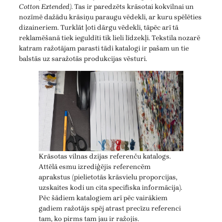
Cotton Extended)
. Tas ir paredzēts krāsotai kokvilnai un
nozīmē dažādu krāsiņu paraugu vēdekli, ar kuru spēlēties
dizaineriem. Turklāt ļoti dārgu vēdekli, tāpēc arī tā
reklamēšanā tiek ieguldīti tik lieli līdzekļi. Tekstila nozarē
katram ražotājam parasti tādi katalogi ir pašam un tie
balstās uz saražotās produkcijas vēsturi.
Krāsotas vilnas dzijas referenču katalogs.
Attēlā esmu izrediģējis referencēm
aprakstus (pielietotās krāsvielu proporcijas,
uzskaites kodi un cita specifiska informācija).
Pēc šādiem katalogiem arī pēc vairākiem
gadiem ražotājs spēj atrast precīzu referenci
tam, ko pirms tam jau ir ražojis.