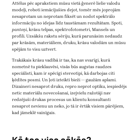
Attēlus pēc aprakstiem mūsu vietā ģenerē lielie valodu
modeļi, roboti iemācījušies dejot, tomēr mēs joprojām
nesaprotam un neprotam fiksēt un nodot spektrālo
informāciju no idejas līdz taustāmam rezultātam. Spoti,
pantoņi
, krāsu telpas, spektrofotometri, Mansels un
profili. Uzsākšu rakstu sēriju, kurā parunāsim nedaudz
par krāsām, materiāliem, druku, krāsu valodām un mūsu
spējām to visu uztvert.
Trakākais krāsu vadībā ir tas, ka nav svarīgi, kurā
nometnē tu pieklauvēsi, visās būs augstas raudzes
speciālisti, kam ir spēcīgi stereotipi, kā darbojas citi
ķēdītes posmi. Un ļoti izteikti bieži — gaužām aplami.
Dizaineri nesaprot druku, repro neprot optiku, iespiedējs
netic materiālu novecošanai, izejvielu ražotāji nav
redzējuši drukas procesus un klientu konsultanti
nesaprot nevienu un neko, jo tā ir ērtāk visiem pārējiem,
kad jāmeklē vainīgais.