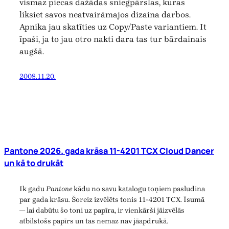
vismaz piecas dažādas sniegpārslas, kuras
liksiet savos neatvairāmajos dizaina darbos.
Apnika jau skatīties uz Copy/Paste variantiem. It
īpaši, ja to jau otro nakti dara tas tur bārdainais
augšā.
2008.11.20.
Pantone 2026. gada krāsa 11-4201 TCX Cloud Dancer
un kā to drukāt
Ik gadu
Pantone
kādu no savu katalogu toņiem pasludina
par gada krāsu. Šoreiz izvēlēts tonis 11-4201 TCX. Īsumā
— lai dabūtu šo toni uz papīra, ir vienkārši jāizvēlās
atbilstošs papīrs un tas nemaz nav jāapdrukā.