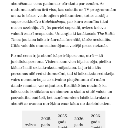
abonēšanas cenu gadam ar pārskatu par cenām. Ar
nodomu izņēmu ārā visu, kas saistīts ar TV programmām
un uz to bāzes veidotajiem pielikumiem, toties atstāju
superekskluzīvo
Kaleidoskopu
, par kura esamību tikai
nesen uzzināju. Jā, jūs pareizi sapratāt, avīzes krievu
valodā es arī neapskatu. Un angliski iznākošais
The Baltic
Times
jau labu laiku ir žurnāla formātā, tāpēc neskaitās.
Citās valodās mums abonējama vietējā prese neiznāk.
Pirmā cena ir, ja abonē kā privātpersona, otrā — kā
juridiska persona. Visiem, kam vien bija iespēja, pieliku
klāt arī saiti uz laikraksta mājaslapu. Ja juridiskās
personas ailē redzi domuzīmi, tad šī laikraksta redakcija
vairs nenodarbojas ar dīvaino pieņēmumu «firmām
daudz naudas, var atļauties». Realitātē tas nozīmē, ka
laikrakstu iznākšanu un abonentu skaitu stutē valsts un
pašvaldību budžeti, bet uzņēmumiem labāk laikrakstu
abonēt ar avansu norēķinu caur kādu no darbiniekiem.
2025.
2026.
2025.
2026.
gads
gads
Avīzes
gads
gads
Juridi
Juridi