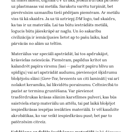
uz materiāliem, digitālā UV druka, jebkura druka pa tiešo
uz plastmasas vai metāla. Sarakstu varētu turpināt, bet
pievērsīsim uzmanību tieši pēdējam piemēram. Ar metālu
viss tā kā skaidrs. Ja uz tā uztriepj
DM
logo, tad skaidrs,
ka tas ir uz materiāla. Lai tas būtu iestrādāts metālā,
logucis būtu jāieskrāpē ar naglu. Un šo sakarību
civilizācija ir iemācījusies lietot ap to pašu laiku, kad
pārvācās no alām uz teltīm.
Materiālus var speciāli apstrādāt, lai tos apdrukājot,
krāsvielas neiesūcās. Piemēram, papildus krītot un
kalandrēt papīra virsmu (lasi — padarīt papīru blīvu un
spīdīgu) vai arī apstrādāt audumu, pievienojot šķidrumu
bloķējošu slāni (
Gore-Tex
, brezents un citi lamināti) vai arī
nolakot keramiku, lai likvidētu porainumu. Celtniecībā to
pazīst ar terminu gruntēšana. Var pievienot
trasfērdrukas krāsas slānim karstlīmes pulveri, kas būs
saistviela starp materiālu un attēlu, tai pat laikā bloķējot
iespiedkrāsas iespējas iesūkties materiālā. Ir vēl kaudzīte
akrobātikas, ko var veikt iespiedkrāsu pusē, bet par to
patērzēsim citreiz.