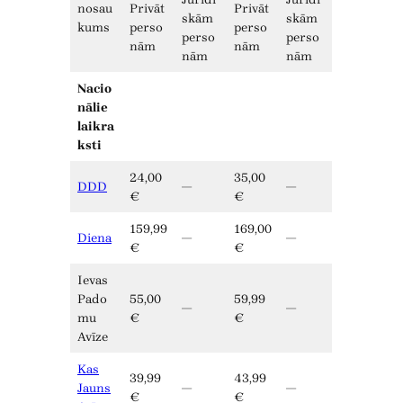
nosau
Privāt
Privāt
skām
skām
kums
perso
perso
perso
perso
nām
nām
nām
nām
Nacio
nālie
laikra
ksti
24,00
35,00
DDD
—
—
€
€
159,99
169,00
Diena
—
—
€
€
Ievas
Pado
55,00
59,99
—
—
mu
€
€
Avīze
Kas
39,99
43,99
Jauns
—
—
€
€