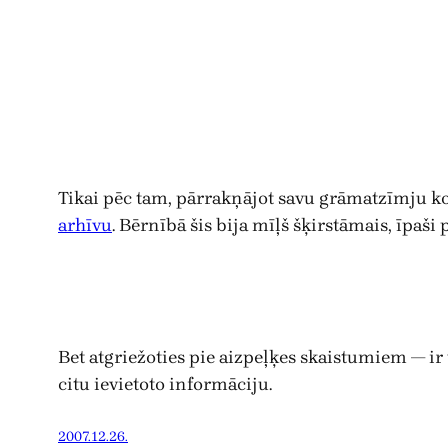
Tikai pēc tam, pārrakņājot savu grāmatzīmju kol
arhīvu
. Bērnībā šis bija mīļš šķirstāmais, īpa
Bet atgriežoties pie aizpeļķes skaistumiem — ir
citu ievietoto informāciju.
2007.12.26.