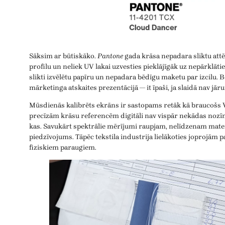
Sāksim ar būtiskāko.
Pantone
gada krāsa nepadara sliktu attēl
profilu un neliek UV lakai uzvesties pieklājīgāk uz nepārklāt
slikti izvēlētu papīru un nepadara bēdīgu maketu par izcilu. Be
mārketinga atskaites prezentācijā — it īpaši, ja slaidā nav jārun
Mūsdienās kalibrēts ekrāns ir sastopams retāk kā braucošs V
precīzām krāsu referencēm digitāli nav vispār nekādas nozī
kas. Savukārt spektrālie mērījumi raupjam, nelīdzenam mater
piedzīvojums. Tāpēc tekstila industrija lielākoties joprojām p
fiziskiem paraugiem.