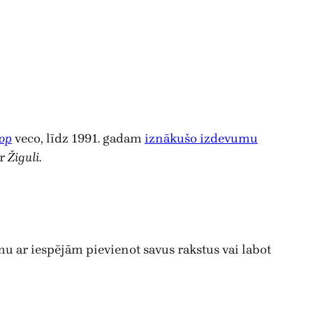
ор
veco, līdz 1991. gadam
iznākušo izdevumu
ar
Žiguli
.
mu ar iespējām pievienot savus rakstus vai labot