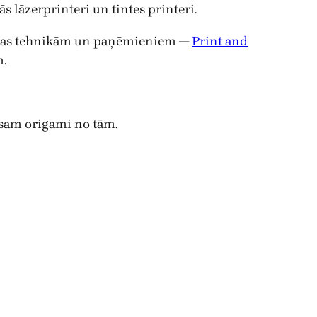
 lāzerprinteri un tintes printeri.
rukas tehnikām un paņēmieniem —
Print and
m.
am origami no tām.