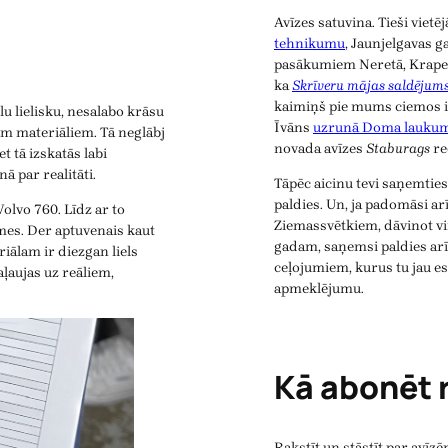
Avīzes satuvina. Tieši viet
tehnikumu
, Jaunjelgavas 
pasākumiem Neretā, Krapes
ka
Skrīveru mājas saldējum
kaimiņš pie mums ciemos ir b
u lielisku, nesalabo krāsu
Īvāns
uzrunā Doma laukum
iem materiāliem. Tā neglābj
novada avīzes
Staburags
re
t tā izskatās labi
ā par realitāti.
Tāpēc aicinu tevi saņemtie
paldies. Un, ja padomāsi ar
olvo 760. Līdz ar to
Ziemassvētkiem, dāvinot v
mes. Der aptuvenais kaut
gadam, saņemsi paldies arī
iālam ir diezgan liels
ceļojumiem, kurus tu jau es
aļaujas uz reāliem,
apmeklējumu.
Kā abonēt 
Rakstīt un stāstīt par avīzēm