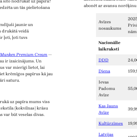
 kā šito nodrukāt uz papīra?
abonēt ar avansu norēķinu
redzēta un tās pielietošana
2025
Avīzes
mdījuši jaunie un
Priv
nosaukums
 drukātā veidā
nām
r ļoti, ļoti tuvs
Nacionālie
laikraksti
Munken Premium Cream
—
DDD
24,0
jau ir izaicinājums. Un
s var mierīgi lietot, lai
Diena
159,
iet krēmīgos papīrus kā jau
ri saturu.
Ievas
Padomu
55,0
Avīze
 drukā uz papīra mums viss
Kas Jauns
ekstila (kokvilnas) krāsu
39,9
Avīze
s var būt veselas divas.
Kultūrzīmes
19,9
Latvijas