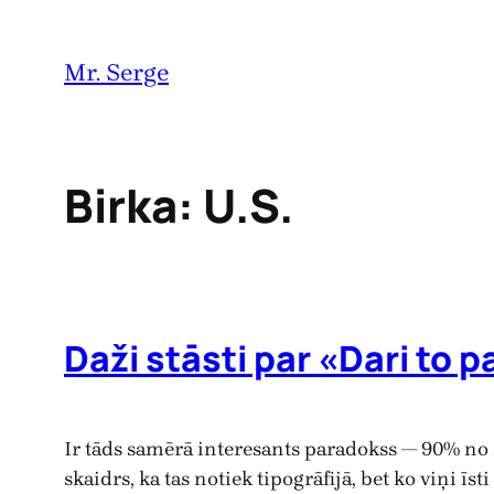
Pāriet
uz
Mr. Serge
saturu
Birka:
U.S.
Daži stāsti par «Dari to p
Ir tāds samērā interesants paradokss — 90% no 
skaidrs, ka tas notiek tipogrāfijā, bet ko viņi ī