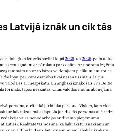
s Latvijā iznāk un cik tās
s katalogiem izdevās savilkt kopā
2025
. un
2026
. gada datus
ēšanas cenu gadam ar pārskatu par cenām. Ar nodomu izņēmu
TV programmām un uz to bāzes veidotajiem pielikumiem, toties
leidoskopu
, par kura esamību tikai nesen uzzināju. Jā, jūs
ievu valodā es arī neapskatu. Un angliski iznākošais
The Baltic
nāla formātā, tāpēc neskaitās. Citās valodās mums abonējama
privātpersona, otrā — kā juridiska persona. Visiem, kam vien
ī saiti uz laikraksta mājaslapu. Ja juridiskās personas ailē redzi
a redakcija vairs nenodarbojas ar dīvaino pieņēmumu
tļauties». Realitātē tas nozīmē, ka laikrakstu iznākšanu un
ts un pašvaldību budžeti, bet uzņēmumiem labāk laikrakstu