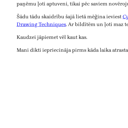
paņēmu ļoti aptuveni, tikai pēc saviem novēroju
Šādu tādu skaidrību šajā lietā mēģina ieviest
C
Drawing Techniques
. Ar bildītēm un ļoti maz 
Kaudzei jāpiemet vēl kaut kas.
Mani dikti iepriecināja pirms kāda laika atrast