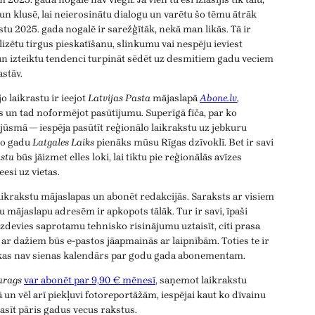
 un klusē, lai neierosinātu dialogu un varētu šo tēmu ātrāk
stu 2025. gada nogalē ir sarežģītāk, nekā man likās. Tā ir
zētu tirgus pieskatīšanu, slinkumu vai nespēju ieviest
n izteiktu tendenci turpināt sēdēt uz desmitiem gadu veciem
astāv.
o laikrastu ir ieejot
Latvijas Pasta
mājaslapā
Abone.lv
,
s un tad noformējot pasūtījumu. Superīgā fīča, par ko
jūsmā — iespēja pasūtīt reģionālo laikrakstu uz jebkuru
mo gadu
Latgales Laiks
pienāks mūsu Rīgas dzīvoklī. Bet ir savi
stu
būs jāizmet elles loki, lai tiktu pie reģionālās avīzes
esi uz vietas.
aikrakstu mājaslapas un abonēt redakcijās. Saraksts ar visiem
u mājaslapu adresēm ir apkopots tālāk. Tur ir savi, īpaši
izdevies saprotamu tehnisko risinājumu uztaisīt, citi prasa
n ar dažiem būs e-pastos jāapmainās ar laipnībām. Toties te ir
 kas nav sienas kalendārs par godu gada abonementam.
urags
var abonēt par 9,90 € mēnesī
, saņemot laikrakstu
 un vēl arī piekļuvi fotoreportāžām, iespējai kaut ko dīvainu
asīt pāris gadus vecus rakstus.