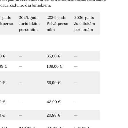
 caur kādu no darbiniekiem.
. gads
2025. gads
2026. gads
2026. gads
ātperso
Juridiskām
Privātperso
Juridiskām
personām
nām
personām
0 €
—
35,00 €
—
99 €
—
169,00 €
—
0 €
—
59,99 €
—
9 €
—
43,99 €
—
9 €
—
29,88 €
—