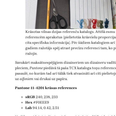
Krāsotas vilnas dzijas referenču katalogs. Attēlā esmu 
referencēm aprakstus (pielietotās krāsvielu proporcija
cita specifiska informācija). Pēc šādiem katalogiem arī
gadiem ražotājs spēj atrast precīzu referenci tam, ko p
ražojis.
Savukārt maksātnespējīgiem dizaineriem un dizaineru vadītāj
pleciem,
Pantone
piedāvā tā paša TCX kataloga toņu reference
pasaulē, no kurām tad arī tālāk tiek atvasināti arī citi pielie
uz
aifoniem
vai drukai uz papīra.
Pantone 11-4201 krāsas references
sRGB
240, 238, 233
Hex
#F0EEE9
Lab
94.14, 0.42, 2.51