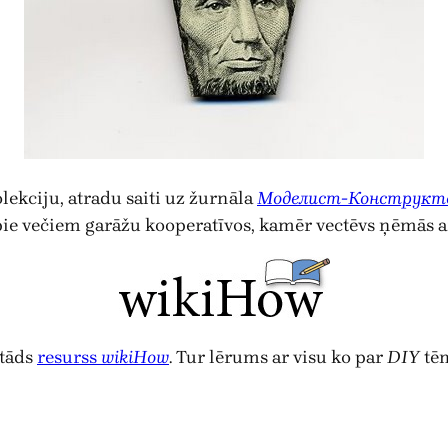
ekciju, atradu saiti uz žurnāla
Моделист-Конструкт
ši pie večiem garāžu kooperatīvos, kamēr vectēvs ņēmās 
 tāds
resurss
wikiHow
. Tur lērums ar visu ko par
DIY
tē