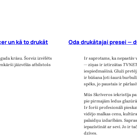
er un kā to drukāt
Oda drukātajai presei — d
gada krāsu. Šoreiz izvēlēts
Ir saprotams, ka nepastāv 
nkārši jāizvēlās atbilstošs
— ziņas ir iztirzātas
TVNE
iespiedmašīnā. Gluži pretē
ir būšana ļoti šaurā burbulī
spēks, jo paustais ir pārlas
Mūs Skrīveros iekristīja p
pie pirmajām ledus glazūrā
Ir forši profesionāli piesk
vidējo malkas cenu, kultūr
palaidņu izdarībām. Saprast
iepazīstināt ar sevi. Jo ir t
dzīves.