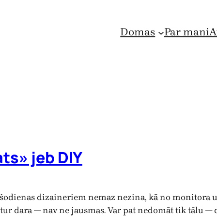
Domas
Par mani
A
ats» jeb DIY
šodienas dizaineriem nemaz nezina, kā no monitora uz
sti tur dara — nav ne jausmas. Var pat nedomāt tik tālu 