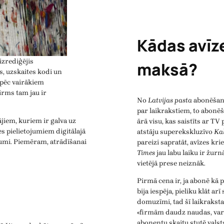
Kādas avīze
izrediģējis
maksā?
s, uzskaites kodi un
 pēc vairākiem
irms tam jau ir
No
Latvijas pasta
abonēšana
par laikrakstiem, to abon
iem, kuriem ir galva uz
ārā visu, kas saistīts ar 
s pielietojumiem digitālajā
atstāju superekskluzīvo
Ka
tojumi. Piemēram, atrādīšanai
pareizi sapratāt, avīzes kr
Times
jau labu laiku ir žur
vietējā prese neiznāk.
Pirmā cena ir, ja abonē kā 
bija iespēja, pieliku klāt ar
domuzīmi, tad šī laikrakst
«firmām daudz naudas, var a
abonentu skaitu stutē vals