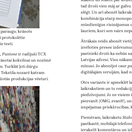
tad droši vien māj ar galvu
slēgt. Un arī abonēt laikrak
kombinācija starp monopoli
mūsdienīgus risinājumus u
lauriem, kuri sen vairs nep
 paraugs; krāsots
ī protokolētie
Ātrākais veids abonēt vietēj
e testi.
izvēloties preses izdevumu
pastnieki droši ka nebūs sa
i,
Pantone
ir radījuši TCX
Latvijas adresi. Visu nāka
krāsotai kokvilnai un nozīmē
mīnusi. Jo abonējot caur
pa
m. Turklāt ļoti dārgu
digitālajām versijām, kad ne
ļi. Tekstila nozarē katram
ažotās produkcijas vēsturi.
Otrs variants ir apmeklēt l
laikrakstiem un to redakcij
piedzīvojumi. Jo ne visiem 
piezvanīt (OMG, zvanīt!), u
iespējamas priekšrocības,
Piemēram, laikrakstu
Stab
pastkastē, mobilajā telefonā
ierakstīt komentāros un izl