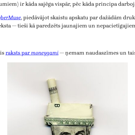
miem) ir kāda sajēga vispār, pēc kāda principa darbojās
yberMuse
, piedāvājot skaistu apskatu par dažādām d
teksta — tieši kā paredzēts jaunajiem un nepacietīgajie
ais
raksts par
moneygami
— ņemam naudaszīmes un tais