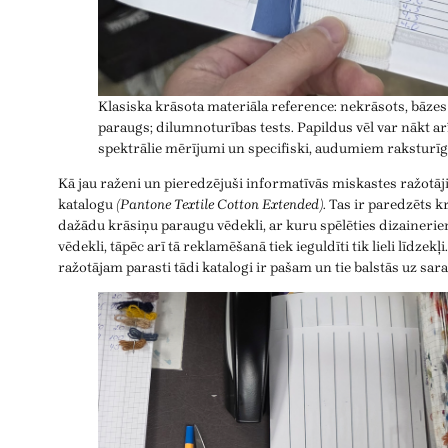
Klasiska krāsota materiāla reference: nekrāsots, bāzes
paraugs; dilumnoturības tests. Papildus vēl var nākt ar
spektrālie mērījumi un specifiski, audumiem raksturīgi
Kā jau raženi un pieredzējuši informatīvās miskastes ražotāj
katalogu
(Pantone Textile Cotton Extended)
. Tas ir paredzēts 
dažādu krāsiņu paraugu vēdekli, ar kuru spēlēties dizainerie
vēdekli, tāpēc arī tā reklamēšanā tiek ieguldīti tik lieli līdzek
ražotājam parasti tādi katalogi ir pašam un tie balstās uz sar