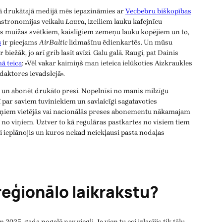
ējā drukātajā medijā mēs iepazināmies ar
Vecbebru biškopības
gastronomijas veikalu
Lauva
, izciliem lauku kafejnīcu
 muižas svētkiem, kaislīgiem zemeņu lauku kopējiem un to,
s
ir pieejams
AirBaltic
lidmašīnu ēdienkartēs. Un mūsu
iežāk, jo arī grib lasīt avīzi. Galu galā. Raugi, pat Dainis
ā teica
: «Vēl vakar kaimiņš man ieteica ielūkoties Aizkraukles
daktores ievadslejā».
s un abonēt drukāto presi. Nopelnīsi no manis milzīgu
ī par saviem tuviniekiem un savlaicīgi sagatavoties
iņiem vietējās vai nacionālās preses abonementu nākamajam
 no viņiem. Uztver to kā regulāras pastkartes no visiem tiem
i ieplānojis un kuros nekad neiekļausi pasta nodaļas
reģionālo laikrakstu?
 2025. gada nogalē nav viegli. Ja vien tu esi izlasījis tik tālu,