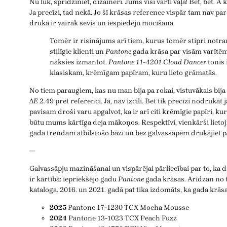
Nu lūk, spridziniet, dizaineri. Jums visi vārti vaļā! Bet, bet. A
Ja precīzi, tad nekā. Jo šī krāsas reference vispār tam nav pa
drukā ir vairāk sevis un iespiedēju mocīšana.
Tomēr ir risinājums arī tiem, kurus tomēr stipri notra
stilīgie klienti un
Pantone
gada krāsa par visām varītēm
nāksies izmantot.
Pantone 11-4201 Cloud Dancer
tonis i
klasiskam, krēmīgam papīram, kuru lieto grāmatās.
No tiem paraugiem, kas nu man bija pa rokai, vistuvākais bija
Δ
E
2.49 pret referenci. Jā, nav izcili. Bet tik precīzi nodrukāt 
pavisam droši varu apgalvot, ka ir arī citi krēmīgie papīri, kuru
būtu mums kārtīga deja mākoņos. Respektīvi, vienkārši lietoj
gada trendam atbilstošo bāzi un bez galvassāpēm drukājiet pā
—
Galvassāpju mazināšanai un vispārējai pārliecībai par to, ka
ir kārtībā: iepriekšējo gadu
Pantone
gada krāsas. Arīdzan no t
kataloga. 2016. un 2021. gadā pat tika izdomāts, ka gada krāsa
2025
Pantone 17-1230 TCX Mocha Mousse
2024
Pantone 13-1023 TCX Peach Fuzz