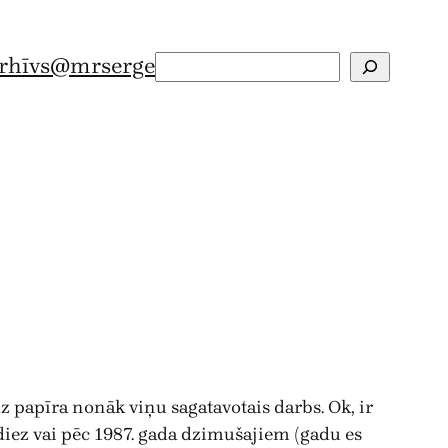
rhīvs
@mrserge
Search
 papīra nonāk viņu sagatavotais darbs. Ok, ir
— diez vai pēc 1987. gada dzimušajiem (gadu es