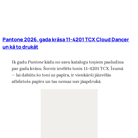
Pantone 2026. gada krāsa 11-4201 TCX Cloud Dancer
un kā to drukāt
Ik gadu
Pantone
kādu no savu katalogu toņiem pasludina
par gada krāsu. Šoreiz izvēlēts tonis 11-4201 TCX. Īsumā
— lai dabūtu šo toni uz papīra, ir vienkārši jāizvēlās
atbilstošs papīrs un tas nemaz nav jāapdrukā.