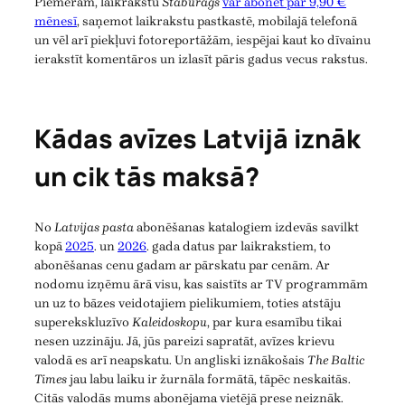
Piemēram, laikrakstu
Staburags
var abonēt par 9,90 €
mēnesī
, saņemot laikrakstu pastkastē, mobilajā telefonā
un vēl arī piekļuvi fotoreportāžām, iespējai kaut ko dīvainu
ierakstīt komentāros un izlasīt pāris gadus vecus rakstus.
Kādas avīzes Latvijā iznāk
un cik tās maksā?
No
Latvijas pasta
abonēšanas katalogiem izdevās savilkt
kopā
2025
. un
2026
. gada datus par laikrakstiem, to
abonēšanas cenu gadam ar pārskatu par cenām. Ar
nodomu izņēmu ārā visu, kas saistīts ar TV programmām
un uz to bāzes veidotajiem pielikumiem, toties atstāju
superekskluzīvo
Kaleidoskopu
, par kura esamību tikai
nesen uzzināju. Jā, jūs pareizi sapratāt, avīzes krievu
valodā es arī neapskatu. Un angliski iznākošais
The Baltic
Times
jau labu laiku ir žurnāla formātā, tāpēc neskaitās.
Citās valodās mums abonējama vietējā prese neiznāk.