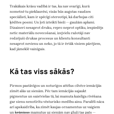
Trakākais krāsu vadībā ir tas, ka nav svarīgi, kurā
nometnē tu pieklauvēsi, visās būs augstas raudzes
speciālisti, kam ir spēcīgi stereotipi, kā darbojas citi
ķēdītes posmi. Un ļoti izteikti bieži — gaužām aplami.
Dizaineri nesaprot druku, repro neprot optiku, iespiedējs
netic materiālu novecošanai, izejvielu ražotāji nav
redzējuši drukas procesus un klientu konsultanti
nesaprot nevienu un neko, jo tā ir ērtāk visiem pārējiem,
kad jāmeklē vainīgais.
Kā tas viss sākās?
Pirmos pastāvīgos un noturīgos attēlus cilvēce iemācījās
zīmēt alās uz sienām. Pēc tam iemācījās sajaukt
pigmentus un saistvielas tā, lai mamuta kaislīga rīvēšana
gar sienu nenotīrītu vēsturisko medību ainu. Paralēli nāca
arī apskaidrība, ka zīmēt kaujas ornamentus uz vaigiem
un
krāniņus
mamutus uz sienām nav gluži tas pats —