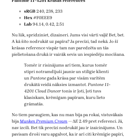
Pantone 11-4201 krāsas references
sRGB
240, 238, 233
Hex
#F0EEE9
Lab
94.14, 0.42, 2.51
Nu lūk, spridziniet, dizaineri. Jums visi vārti vaļā! Bet, bet.
A kā šito nodrukāt uz papīra? Ja precīzi, tad nekā. Jo šī
krāsas reference vispār tam nav paredzēta un tās
pielietošana drukā ir vairāk sevis un iespiedēju mocīšana.
Tomēr ir risinājums arī tiem, kurus tomēr
stipri notramdījuši jaunie un stilīgie klienti
un
Pantone
gada krāsa par visām varītēm
drukātā veidā nāksies izmantot.
Pantone 11-
4201 Cloud Dancer
tonis ir ļoti, ļoti tuvs
klasiskam, krēmīgam papīram, kuru lieto
grāmatās.
No tiem paraugiem, kas nu man bija pa rokai, vistuvākais
bija
Munken Premium Cream
— Δ
E
2.49 pret referenci. Jā,
nav izcili. Bet tik precīzi nodrukāt jau ir izaicinājums. Un
pavisam droši varu apgalvot, ka ir arī citi krēmīgie papīri,