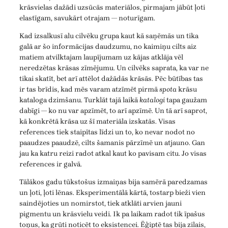
krāsvielas dažādi uzsūcās materiālos, pirmajam jābūt ļoti
elastīgam, savukārt otrajam — noturīgam.
Kad izsalkusī alu cilvēku grupa kaut kā saņēmās un tika
galā ar šo informācijas daudzumu, no kaimiņu cilts aiz
matiem atvilktajam laupījumam uz kājas atklāja vēl
neredzētas krāsas zīmējumu. Un cilvēks saprata, ka var ne
tikai skatīt, bet arī attēlot dažādās krāsās. Pēc būtības tas
ir tas brīdis, kad mēs varam atzīmēt pirmā
spota
krāsu
kataloga dzimšanu. Turklāt tajā laikā
katalogi
tapa gaužam
dabīgi — ko nu var apzīmēt, to arī apzīmē. Un tā arī saprot,
kā konkrētā krāsa uz šī materiāla izskatās. Visas
references tiek staipītas līdzi un to, ko nevar nodot no
paaudzes paaudzē, cilts šamanis pārzīmē un atjauno. Gan
jau ka katru reizi radot atkal kaut ko pavisam citu. Jo visas
references ir galvā.
Tālākos gadu tūkstošus izmaiņas bija samērā paredzamas
un ļoti, ļoti lēnas. Eksperimentālā kārtā, tostarp bieži vien
saindējoties un nomirstot, tiek atklāti arvien jauni
pigmentu un krāsvielu veidi. Ik pa laikam radot tik īpašus
toņus, ka grūti noticēt to eksistencei. Ēģiptē tas bija zilais,