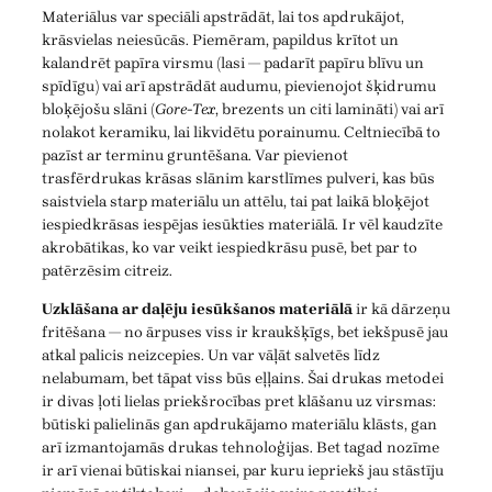
Materiālus var speciāli apstrādāt, lai tos apdrukājot,
krāsvielas neiesūcās. Piemēram, papildus krītot un
kalandrēt papīra virsmu (lasi — padarīt papīru blīvu un
spīdīgu) vai arī apstrādāt audumu, pievienojot šķidrumu
bloķējošu slāni (
Gore-Tex
, brezents un citi lamināti) vai arī
nolakot keramiku, lai likvidētu porainumu. Celtniecībā to
pazīst ar terminu gruntēšana. Var pievienot
trasfērdrukas krāsas slānim karstlīmes pulveri, kas būs
saistviela starp materiālu un attēlu, tai pat laikā bloķējot
iespiedkrāsas iespējas iesūkties materiālā. Ir vēl kaudzīte
akrobātikas, ko var veikt iespiedkrāsu pusē, bet par to
patērzēsim citreiz.
Uzklāšana ar daļēju iesūkšanos materiālā
ir kā dārzeņu
fritēšana — no ārpuses viss ir kraukšķīgs, bet iekšpusē jau
atkal palicis neizcepies. Un var vāļāt salvetēs līdz
nelabumam, bet tāpat viss būs eļļains. Šai drukas metodei
ir divas ļoti lielas priekšrocības pret klāšanu uz virsmas:
būtiski palielinās gan apdrukājamo materiālu klāsts, gan
arī izmantojamās drukas tehnoloģijas. Bet tagad nozīme
ir arī vienai būtiskai niansei, par kuru iepriekš jau stāstīju