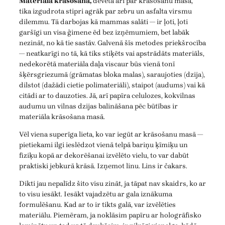
Materiāla krāsošana,
dēvēta arī par krāsošanu masā,
tika izgudrota stipri agrāk par
zebru
un asfalta virsmu
dilemmu. Tā darbojas kā mammas salāti — ir ļoti, ļoti
garšīgi un visa ģimene ēd bez izņēmumiem, bet labāk
nezināt, no kā tie sastāv. Galvenā šīs metodes priekšrocība
— neatkarīgi no tā, kā tiks stiķēts vai apstrādāts materiāls,
nedekorētā materiāla daļa viscaur būs vienā tonī
šķērsgriezumā (grāmatas bloka malas), saraujoties (dzija),
dilstot (dažādi cietie polimateriāli), staipot (audums) vai kā
citādi ar to dauzoties. Jā, arī papīra celulozes, kokvilnas
audumu un vilnas dzijas balināšana pēc būtības ir
materiāla krāsošana masā.
Vēl viena superīga lieta, ko var iegūt ar krāsošanu masā —
pietiekami ilgi ieslēdzot vienā telpā bariņu ķīmiķu un
fiziķu kopā ar dekorēšanai izvēlēto vielu, to var dabūt
praktiski jebkurā krāsā. Izņemot linu. Lins ir čakars.
Dikti jau nepalīdz šito visu zināt, ja tāpat nav skaidrs, ko ar
to visu iesākt. Iesākt vajadzētu ar gala iznākuma
formulēšanu. Kad ar to ir tikts galā, var izvēlēties
materiālu. Piemēram, ja noklāsim papīru ar hologrāfisko