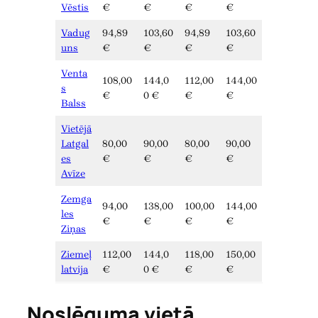
Vēstis
€
€
€
€
Vadug
94,89
103,60
94,89
103,60
uns
€
€
€
€
Venta
108,00
144,0
112,00
144,00
s
€
0 €
€
€
Balss
Vietējā
Latgal
80,00
90,00
80,00
90,00
es
€
€
€
€
Avīze
Zemga
94,00
138,00
100,00
144,00
les
€
€
€
€
Ziņas
Ziemeļ
112,00
144,0
118,00
150,00
latvija
€
0 €
€
€
Noslēguma vietā