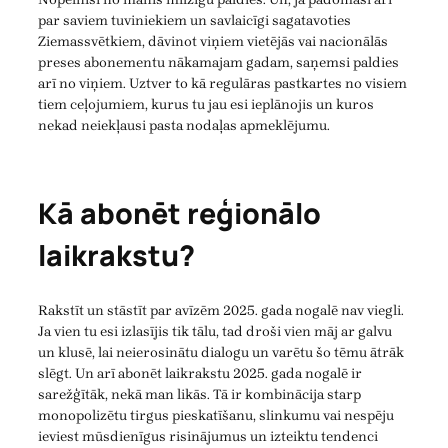
par saviem tuviniekiem un savlaicīgi sagatavoties
Ziemassvētkiem, dāvinot viņiem vietējās vai nacionālās
preses abonementu nākamajam gadam, saņemsi paldies
arī no viņiem. Uztver to kā regulāras pastkartes no visiem
tiem ceļojumiem, kurus tu jau esi ieplānojis un kuros
nekad neiekļausi pasta nodaļas apmeklējumu.
Kā abonēt reģionālo
laikrakstu?
Rakstīt un stāstīt par avīzēm 2025. gada nogalē nav viegli.
Ja vien tu esi izlasījis tik tālu, tad droši vien māj ar galvu
un klusē, lai neierosinātu dialogu un varētu šo tēmu ātrāk
slēgt. Un arī abonēt laikrakstu 2025. gada nogalē ir
sarežģītāk, nekā man likās. Tā ir kombinācija starp
monopolizētu tirgus pieskatīšanu, slinkumu vai nespēju
ieviest mūsdienīgus risinājumus un izteiktu tendenci