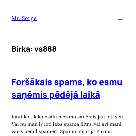
Pāriet
uz
Mr. Serge
saturu
Birka:
vs888
Foršākais spams, ko esmu
saņēmis pēdējā laikā
Kaut ko tik kolosālu neesmu saņēmis jau ļoti sen.
Vai nu man ir ļoti labs spama filtrs, vai arī mani
vairs nemīl spameri. Spamu atsūtīja Karina