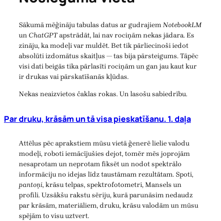
Sākumā mēģināju tabulas datus ar gudrajiem
NotebookLM
un
ChatGPT
apstrādāt, lai nav rociņām nekas jādara. Es
zināju, ka modeļi var muldēt. Bet tik pārliecinoši iedot
absolūti izdomātus skaitļus — tas bija pārsteigums. Tāpēc
visi dati beigās tika pārlasīti rociņām un gan jau kaut kur
ir drukas vai pārskatīšanās kļūdas.
Nekas neaizvietos čaklas rokas. Un lasošu sabiedrību.
Par druku, krāsām un tā visa pieskatīšanu. 1. daļa
Attēlus pēc aprakstiem mūsu vietā ģenerē lielie valodu
modeļi, roboti iemācījušies dejot, tomēr mēs joprojām
nesaprotam un neprotam fiksēt un nodot spektrālo
informāciju no idejas līdz taustāmam rezultātam. Spoti,
pantoņi
, krāsu telpas, spektrofotometri, Mansels un
profili. Uzsākšu rakstu sēriju, kurā parunāsim nedaudz
par krāsām, materiāliem, druku, krāsu valodām un mūsu
spējām to visu uztvert.