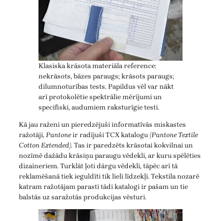
Klasiska krāsota materiāla reference:
nekrāsots, bāzes paraugs; krāsots paraugs;
dilumnoturības tests. Papildus vēl var nākt
arī protokolētie spektrālie mērījumi un
specifiski, audumiem raksturīgie testi.
Kā jau raženi un pieredzējuši informatīvās miskastes
ražotāji,
Pantone
ir radījuši TCX katalogu
(Pantone Textile
Cotton Extended)
. Tas ir paredzēts krāsotai kokvilnai un
nozīmē dažādu krāsiņu paraugu vēdekli, ar kuru spēlēties
dizaineriem. Turklāt ļoti dārgu vēdekli, tāpēc arī tā
reklamēšanā tiek ieguldīti tik lieli līdzekļi. Tekstila nozarē
katram ražotājam parasti tādi katalogi ir pašam un tie
balstās uz saražotās produkcijas vēsturi.