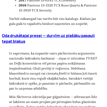
2017
Pantone 15-0343 TCX Greenery
2016
Pantone 13-1520 TCX Rose Quartz & Pantone
15-3919 TCX Serenity
Varbūt nākamgad tas varētu būt viss katalogs. Kādam jau
galu galā to vajadzētu beidzot saņemties un nopirkt.
Oda drukātajai presei — durvīm uz plašāku pasauli
tepat blakus
Ir saprotams, ka nepastāv vairs pārliecinošu argumentu
nacionālo laikrakstu lasīšanai — ziņas ir iztirzātas
TVNET
un
Delfu
komentāros vēl pirms papīra nokļūšanas
iespiedmašīnā. Gluži pretēji ir reģionos. Sēdēšana
klasesbiedru
vacapā
vai ciemata
feisītī
ir būšana ļoti šaurā
burbulī, kurā visu regulē skaļākā balss. Savukārt vietējā
laikrakstā ir spēks, jo paustais ir pārlasīts, pārbaudīts un
par to uzņemas atbildību.
Mūs Skrīveros iekristīja par gājputniem — atbraucam līdz
ar lakšiem un esam projām pie pirmajām ledus glazūrām
uz peļķēm. Toties vietējo laikrakstu abonējam jau gadiem.