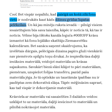
Cool.
Bet vispār nepalīdz, kad
gaisīgā un košā zilā fona
vietā
ir nodrukāts kaut kāds
džinsu grīdas lupatas
pelēkzilais
. Un kā jau minēju raksta ievadā — pilnīgi visiem
iesaistītajiem būs sava taisnība, kāpēc ir noticis tā, kā tas ir
noticis. Vēlme bija
tiktoka
kanāla loguča
#00B3FF
krāsu
izmantot kā fonu lojālāko skatītāju Ziemassvētku
kalendāram. Bet sanāca saņemt skaidrojumu, ka
izvēlētais dārgais, pelēcīgais dizaina papīrs gluži vienkārši
nav piemērots spilgtu toņu drukai. Jo iespiedkrāsa daļēji
iesūksies materiālā, veidojot materiāla un krāsas
sajaukumu. Savukārt biezā slānī klājot to pāri materiālam,
piemēram, uzspiežot folijas transfēru, pazūd paša
materiāla jēga. Jo tā optiskās un taustāmās īpašības nu ir
paslēptas zem dekoratīvā slāņa. Tāpēc mēģināsim saprast,
kas tad vispār ir dekorējamie materiāli.
Krāsviela ar materiālu vai sasaistīties 3 dažādos veidos:
uzklājot to uz materiāla, daļēji iesūcinot to materiālā un
pilnībā nokrāsojot materiāla.