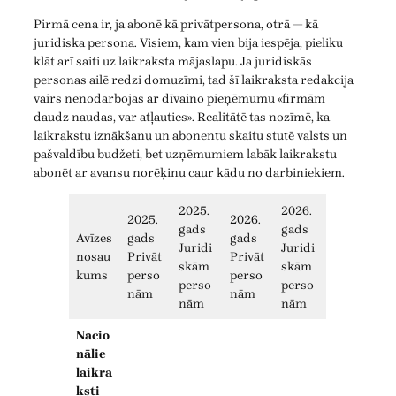
Pirmā cena ir, ja abonē kā privātpersona, otrā — kā
juridiska persona. Visiem, kam vien bija iespēja, pieliku
klāt arī saiti uz laikraksta mājaslapu. Ja juridiskās
personas ailē redzi domuzīmi, tad šī laikraksta redakcija
vairs nenodarbojas ar dīvaino pieņēmumu «firmām
daudz naudas, var atļauties». Realitātē tas nozīmē, ka
laikrakstu iznākšanu un abonentu skaitu stutē valsts un
pašvaldību budžeti, bet uzņēmumiem labāk laikrakstu
abonēt ar avansu norēķinu caur kādu no darbiniekiem.
2025.
2026.
2025.
2026.
gads
gads
Avīzes
gads
gads
Juridi
Juridi
nosau
Privāt
Privāt
skām
skām
kums
perso
perso
perso
perso
nām
nām
nām
nām
Nacio
nālie
laikra
ksti