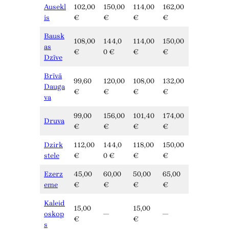
Ausekl
102,00
150,00
114,00
162,00
is
€
€
€
€
Bausk
108,00
144,0
114,00
150,00
as
€
0 €
€
€
Dzīve
Brīvā
99,60
120,00
108,00
132,00
Dauga
€
€
€
€
va
99,00
156,00
101,40
174,00
Druva
€
€
€
€
Dzirk
112,00
144,0
118,00
150,00
stele
€
0 €
€
€
Ezerz
45,00
60,00
50,00
65,00
eme
€
€
€
€
Kaleid
15,00
15,00
oskop
—
—
€
€
s