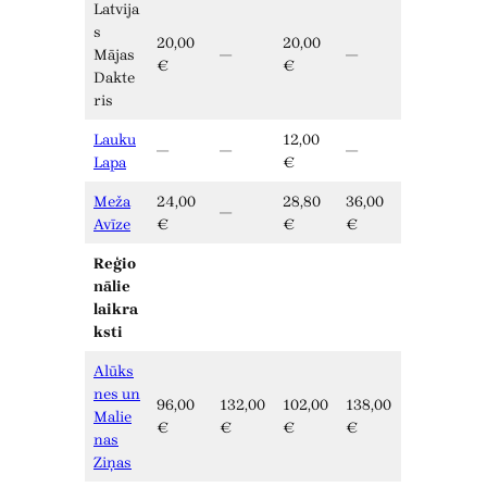
Latvija
s
20,00
20,00
Mājas
—
—
€
€
Dakte
ris
Lauku
12,00
—
—
—
Lapa
€
Meža
24,00
28,80
36,00
—
Avīze
€
€
€
Reģio
nālie
laikra
ksti
Alūks
nes un
96,00
132,00
102,00
138,00
Malie
€
€
€
€
nas
Ziņas