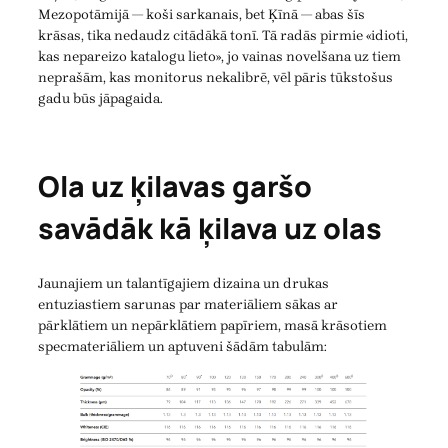
Mezopotāmijā — koši sarkanais, bet Ķīnā — abas šīs
krāsas, tika nedaudz citādākā tonī. Tā radās pirmie «idioti,
kas nepareizo katalogu lieto», jo vainas novelšana uz tiem
neprašām, kas monitorus nekalibrē, vēl pāris tūkstošus
gadu būs jāpagaida.
Ola uz ķilavas garšo
savādāk kā ķilava uz olas
Jaunajiem un talantīgajiem dizaina un drukas
entuziastiem sarunas par materiāliem sākas ar
pārklātiem un nepārklātiem papīriem, masā krāsotiem
specmateriāliem un aptuveni šādām tabulām: