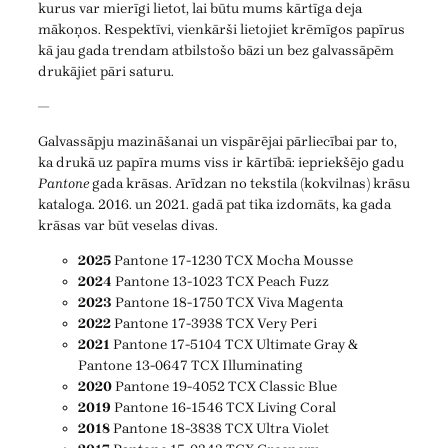
kurus var mierīgi lietot, lai būtu mums kārtīga deja
mākoņos. Respektīvi, vienkārši lietojiet krēmīgos papīrus
kā jau gada trendam atbilstošo bāzi un bez galvassāpēm
drukājiet pāri saturu.
—
Galvassāpju mazināšanai un vispārējai pārliecībai par to,
ka drukā uz papīra mums viss ir kārtībā: iepriekšējo gadu
Pantone
gada krāsas. Arīdzan no tekstila (kokvilnas) krāsu
kataloga. 2016. un 2021. gadā pat tika izdomāts, ka gada
krāsas var būt veselas divas.
2025
Pantone 17-1230 TCX Mocha Mousse
2024
Pantone 13-1023 TCX Peach Fuzz
2023
Pantone 18-1750 TCX Viva Magenta
2022
Pantone 17-3938 TCX Very Peri
2021
Pantone 17-5104 TCX Ultimate Gray &
Pantone 13-0647 TCX Illuminating
2020
Pantone 19-4052 TCX Classic Blue
2019
Pantone 16-1546 TCX Living Coral
2018
Pantone 18-3838 TCX Ultra Violet