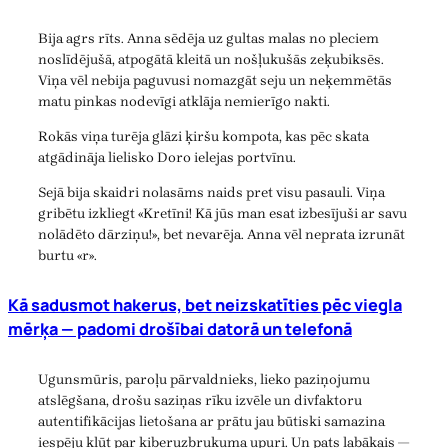
Bija agrs rīts. Anna sēdēja uz gultas malas no pleciem
noslīdējušā, atpogātā kleitā un nošļukušās zeķubiksēs.
Viņa vēl nebija paguvusi nomazgāt seju un neķemmētās
matu pinkas nodevīgi atklāja nemierīgo nakti.
Rokās viņa turēja glāzi ķiršu kompota, kas pēc skata
atgādināja lielisko Doro ielejas portvīnu.
Sejā bija skaidri nolasāms naids pret visu pasauli. Viņa
gribētu izkliegt «Kretīni! Kā jūs man esat izbesījuši ar savu
nolādēto dārziņu!», bet nevarēja. Anna vēl neprata izrunāt
burtu «r».
Kā sadusmot hakerus, bet neizskatīties pēc viegla
mērķa — padomi drošībai datorā un telefonā
Ugunsmūris, paroļu pārvaldnieks, lieko paziņojumu
atslēgšana, drošu saziņas rīku izvēle un divfaktoru
autentifikācijas lietošana ar prātu jau būtiski samazina
iespēju kļūt par kiberuzbrukuma upuri. Un pats labākais —