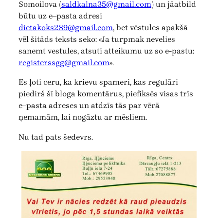
Somoilova (
saldkalna35@gmail.com
) un jāatbild
būtu uz e–pasta adresi
dietakoks289@gmail.com
, bet vēstules apakšā
vēl šitāds teksts seko: «Ja turpmak nevelies
sanemt vestules, atsuti atteikumu uz so e-pastu:
registerssgg@gmail.com
».
Es ļoti ceru, ka krievu spameri, kas regulāri
piedirš šī bloga komentārus, piefiksēs visas trīs
e–pasta adreses un atdzīs tās par vērā
ņemamām, lai nogāztu ar mēsliem.
Nu tad pats šedevrs.