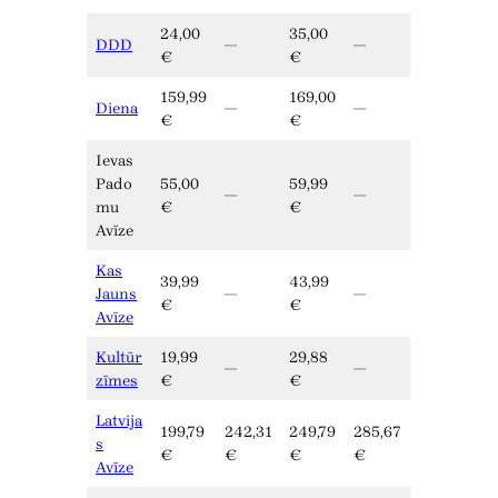
24,00
35,00
DDD
—
—
€
€
159,99
169,00
Diena
—
—
€
€
Ievas
Pado
55,00
59,99
—
—
mu
€
€
Avīze
Kas
39,99
43,99
Jauns
—
—
€
€
Avīze
Kultūr
19,99
29,88
—
—
zīmes
€
€
Latvija
199,79
242,31
249,79
285,67
s
€
€
€
€
Avīze