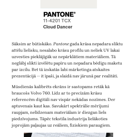
Sāksim ar būtiskāko.
Pantone
gada krāsa nepadara sliktu
attēlu lielisku, nesalabo krāsu profilu un neliek UV lakai
uzvesties pieklājīgāk uz nepārklātiem materiāliem. Tā
neglābj slikti izvēlētu papīru un nepadara bēdīgu maketu
par izcilu. Bet tā izskatās labi mārketinga atskaites
prezentācijā — it īpaši, ja slaidā nav jārunā par realitāti.
Mūsdienās kalibrēts ekrāns ir sastopams retāk kā
braucošs Volvo 760. Līdz ar to precīzām krāsu
referencēm digitāli nav vispār nekādas nozīmes. Der
aptuvenais kaut kas. Savukārt spektrālie mērījumi
raupjam, nelīdzenam materiālam ir diezgan liels
piedzīvojums. Tāpēc tekstila industrija lielākoties
joprojām paļaujas uz reāliem, fiziskiem paraugiem.