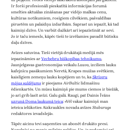
Ir forši profesionāli pieskatītā informācijas forumā
smelties aktuālas zināšanas par vidējo malkas cenu,
kultūras notikumiem, rosīgiem cilvēkiem, pašvaldības
piruetēm un palaidņu izdarībām. Saprast un iepazīt, kā tad
kaimiņi dzīvo. Un varbūt dažkārt arī iepazīstināt ar sevi.
Jo ir taču iemesls, kāpēc tieši te izvēlamies pavadīt būtisku
daļu dzīves.
Avīzes satuvina. Tieši vietējā drukātajā medijā mēs
iepazināmies ar
Vecbebru biškopības tehnikumu
,
Jaunjelgavas gastronomijas veikalu
Lauva
, izciliem lauku
kafejnīcu pasākumiem Neretā, Krapes muižas svētkiem,
kaislīgiem zemeņu lauku kopējiem un to, ka
Skrīveru
mājas saldējums
ir pieejams
AirBaltic
lidmašīnu
ēdienkartēs. Un mūsu kaimiņš pie mums ciemos ir biežāk,
jo arī grib lasīt avīzi. Galu galā. Raugi, pat Dainis Īvāns
uzrunā Doma laukumā teica
: «Vēl vakar kaimiņš man
ieteica ielūkoties Aizkraukles novada avīzes
Staburags
redaktores ievadslejā».
Tāpēc aicinu tevi saņemties un abonēt drukāto presi.
Nopelnīsi no manis milzīgu paldies. Un, ja padomāsi arī