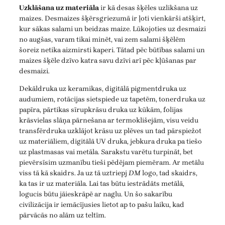
Uzklāšana uz materiāla
ir kā desas šķēles uzlikšana uz
maizes. Desmaizes šķērsgriezumā ir ļoti vienkārši atšķirt,
kur sākas salami un beidzas maize. Lūkojoties uz desmaizi
no augšas, varam tikai minēt, vai zem salami šķēlēm
šoreiz netika aizmirsti kaperi. Tātad pēc būtības salami un
maizes šķēle dzīvo katra savu dzīvi arī pēc kļūšanas par
desmaizi.
Dekāldruka uz keramikas, digitālā pigmentdruka uz
audumiem, rotācijas sietspiede uz tapetēm, tonerdruka uz
papīra, pārtikas sīrupkrāsu druka uz kūkām, folijas
krāsvielas slāņa pārnešana ar termoklišejām, visu veidu
transfērdruka uzklājot krāsu uz plēves un tad pārspiežot
uz materiāliem, digitālā UV druka, jebkura druka pa tiešo
uz plastmasas vai metāla. Sarakstu varētu turpināt, bet
pievērsīsim uzmanību tieši pēdējam piemēram. Ar metālu
viss tā kā skaidrs. Ja uz tā uztriepj
DM
logo, tad skaidrs,
ka tas ir uz materiāla. Lai tas būtu iestrādāts metālā,
logucis būtu jāieskrāpē ar naglu. Un šo sakarību
civilizācija ir iemācījusies lietot ap to pašu laiku, kad
pārvācās no alām uz teltīm.