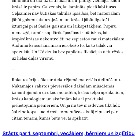
laminātu un tad uz tā drukāsim, ir pilnīgi vienalga, kādā
krāsā ir papīrs. Galvenais, lai lamināts pie tā labi turas.
Ceļazīmei nav būtiskas taktilās īpašības, bet materiālam
jābūt gaismu atstarojošam un krāsai jābūt ilgstoši
izturīgai pret Saules gaismu un laikapstākļiem. Papīru
nemazgā, tomēr kapilārās īpašības ir būtiskas, lai
iespiedkrāsas nekontrolēti neizspiestos cauri materiālam.
Auduma krāsošana masā ierobežo to, kā to tālāk var
apdrukāt. Un UV druka bez papildus fiksācijas neturēsies
uz lielas daļas virsmu.
—
Rakstu sēriju sāku ar dekorējamā materiāla definēšanu.
Nākamajos rakstos pievērsīšos dažādām mūsdienās
izmantojamām drukas metodēm, krāsu telpu aprakstiem,
krāsu katalogiem un sistēmām kā arī praktiskā
pielietojuma piemēriem. Un ja nu tev ir izdevies tikt līdz
šai rindkopai, tad droši komentāros atstāj ziņu arī par
citām tēmām, kuras būtu vērts apskatīt.
Stāsts par 1. septembri, vecākiem, bērniem un izglītību