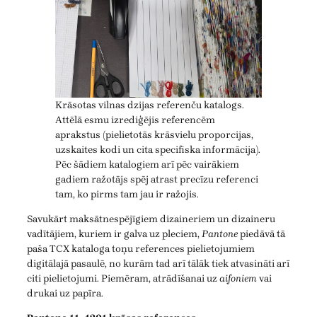
Krāsotas vilnas dzijas referenču katalogs.
Attēlā esmu izrediģējis referencēm
aprakstus (pielietotās krāsvielu proporcijas,
uzskaites kodi un cita specifiska informācija).
Pēc šādiem katalogiem arī pēc vairākiem
gadiem ražotājs spēj atrast precīzu referenci
tam, ko pirms tam jau ir ražojis.
Savukārt maksātnespējīgiem dizaineriem un dizaineru
vadītājiem, kuriem ir galva uz pleciem,
Pantone
piedāvā tā
paša TCX kataloga toņu references pielietojumiem
digitālajā pasaulē, no kurām tad arī tālāk tiek atvasināti arī
citi pielietojumi. Piemēram, atrādīšanai uz
aifoniem
vai
drukai uz papīra.