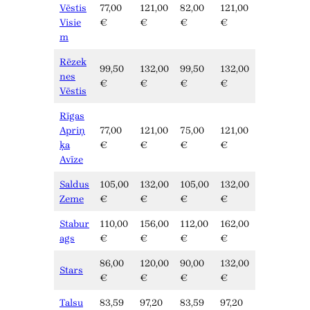
Vēstis
77,00
121,00
82,00
121,00
Visie
€
€
€
€
m
Rēzek
99,50
132,00
99,50
132,00
nes
€
€
€
€
Vēstis
Rīgas
Apriņ
77,00
121,00
75,00
121,00
ķa
€
€
€
€
Avīze
Saldus
105,00
132,00
105,00
132,00
Zeme
€
€
€
€
Stabur
110,00
156,00
112,00
162,00
ags
€
€
€
€
86,00
120,00
90,00
132,00
Stars
€
€
€
€
Talsu
83,59
97,20
83,59
97,20