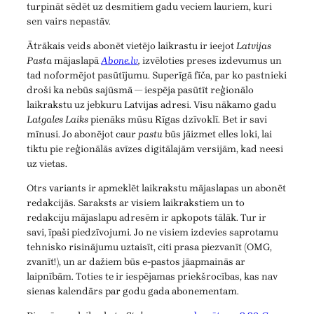
turpināt sēdēt uz desmitiem gadu veciem lauriem, kuri
sen vairs nepastāv.
Ātrākais veids abonēt vietējo laikrastu ir ieejot
Latvijas
Pasta
mājaslapā
Abone.lv
,
izvēloties preses izdevumus un
tad noformējot pasūtījumu. Superīgā fīča, par ko pastnieki
droši ka nebūs sajūsmā — iespēja pasūtīt reģionālo
laikrakstu uz jebkuru Latvijas adresi. Visu nākamo gadu
Latgales Laiks
pienāks mūsu Rīgas dzīvoklī. Bet ir savi
mīnusi. Jo abonējot caur
pastu
būs jāizmet elles loki, lai
tiktu pie reģionālās avīzes digitālajām versijām, kad neesi
uz vietas.
Otrs variants ir apmeklēt laikrakstu mājaslapas un abonēt
redakcijās. Saraksts ar visiem laikrakstiem un to
redakciju mājaslapu adresēm ir apkopots tālāk. Tur ir
savi, īpaši piedzīvojumi. Jo ne visiem izdevies saprotamu
tehnisko risinājumu uztaisīt, citi prasa piezvanīt (OMG,
zvanīt!), un ar dažiem būs e-pastos jāapmainās ar
laipnībām. Toties te ir iespējamas priekšrocības, kas nav
sienas kalendārs par godu gada abonementam.