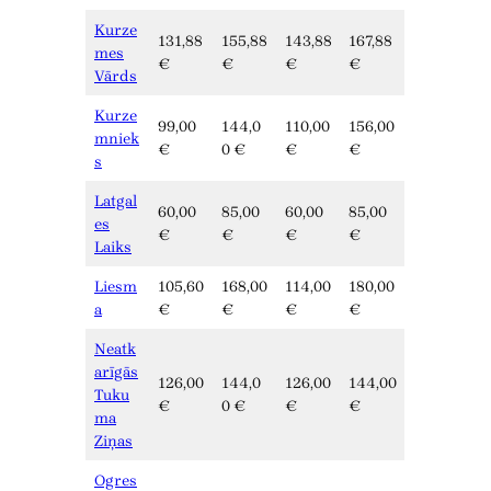
Kurze
131,88
155,88
143,88
167,88
mes
€
€
€
€
Vārds
Kurze
99,00
144,0
110,00
156,00
mniek
€
0 €
€
€
s
Latgal
60,00
85,00
60,00
85,00
es
€
€
€
€
Laiks
Liesm
105,60
168,00
114,00
180,00
a
€
€
€
€
Neatk
arīgās
126,00
144,0
126,00
144,00
Tuku
€
0 €
€
€
ma
Ziņas
Ogres