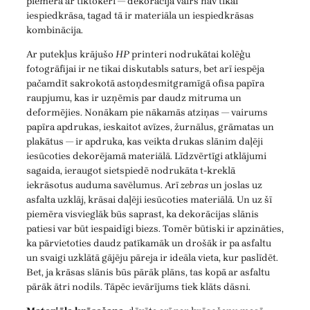
piemērā ar tiktokeri — dekorācija vairs nav tikai
iespiedkrāsa, tagad tā ir materiāla un iespiedkrāsas
kombinācija.
Ar putekļus krājušo
HP
printeri nodrukātai kolēģu
fotogrāfijai ir ne tikai diskutabls saturs, bet arī iespēja
pačamdīt sakrokotā astoņdesmitgramīgā ofisa papīra
raupjumu, kas ir uzņēmis par daudz mitruma un
deformējies. Nonākam pie nākamās atziņas — vairums
papīra apdrukas, ieskaitot avīzes, žurnālus, grāmatas un
plakātus — ir apdruka, kas veikta drukas slānim daļēji
iesūcoties dekorējamā materiālā. Līdzvērtīgi atklājumi
sagaida, ieraugot sietspiedē nodrukāta t-kreklā
iekrāsotus auduma savēlumus. Arī
zebras
un joslas uz
asfalta uzklāj, krāsai daļēji iesūcoties materiālā. Un uz šī
piemēra visvieglāk būs saprast, ka dekorācijas slānis
patiesi var būt iespaidīgi biezs. Tomēr būtiski ir apzināties,
ka pārvietoties daudz patīkamāk un drošāk ir pa asfaltu
un svaigi uzklātā gājēju pāreja ir ideāla vieta, kur paslīdēt.
Bet, ja krāsas slānis būs pārāk plāns, tas kopā ar asfaltu
pārāk ātri nodils. Tāpēc ievārījums tiek klāts dāsni.