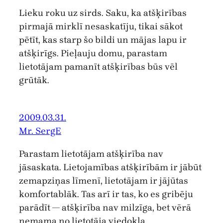
Lieku roku uz sirds. Saku, ka atšķirības
pirmajā mirklī nesaskatīju, tikai sākot
pētīt, kas starp šo bildi un mājas lapu ir
atšķirīgs. Pieļauju domu, parastam
lietotājam pamanīt atšķirības būs vēl
grūtāk.
2009.03.31.
Mr. SergE
Parastam lietotājam atšķirība nav
jāsaskata. Lietojamības atšķirībām ir jābūt
zemapziņas līmenī, lietotājam ir jājūtas
komfortablāk. Tas arī ir tas, ko es gribēju
parādīt — atšķirība nav milzīga, bet vērā
ņemama no lietotāja viedokļa.