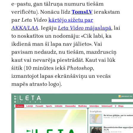
e–pastu, gan tālruņa numuru tiešām
verificētu). Nonācu līdz
TomsLV
ierakstam
par
Leta Video
kārtējo sižetu par
AKKA/LAA
. Iegāju
Leta Video
mājaslapā
, lai
to noskatītos un nodomāju: «Cik labi, ka
ikdienā man šī lapa nav jālieto». Vai
pavisam nedaudz, nu tiešām, mazdrusciņ
kaut vai nevarēja piestrādāt. Kaut vai lūk
šitik (10 minūtes iekš
Photoshop
,
izmantojot lapas ekrānšāviņu un vecās
mapēs atrasto logo).