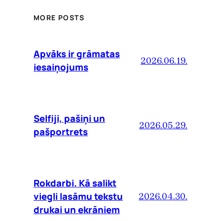
MORE POSTS
Apvāks ir grāmatas
2026.06.19.
iesaiņojums
Selfiji, pašiņi un
2026.05.29.
pašportrets
Rokdarbi. Kā salikt
viegli lasāmu tekstu
2026.04.30.
drukai un ekrāniem