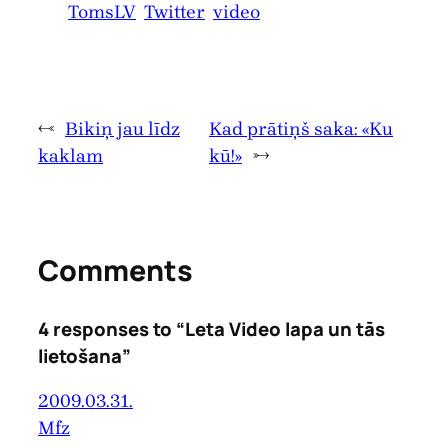
TomsLV
Twitter
video
←
Bikiņ jau līdz
Kad prātiņš saka: «Ku
kaklam
kū!»
→
Comments
4 responses to “Leta Video lapa un tās
lietošana”
2009.03.31.
Mfz