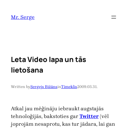
Pāriet
uz
Mr. Serge
saturu
Leta Video lapa un tās
lietošana
Written by
Sergejs Bižāns
in
Tīmeklis
2009.03.31.
Atkal jau mēģināju iebraukt augstajās
tehnoloģijās, bakstoties gar
Twitter
(vēl
joprojām nesaprotu, kas tur jādara, lai gan