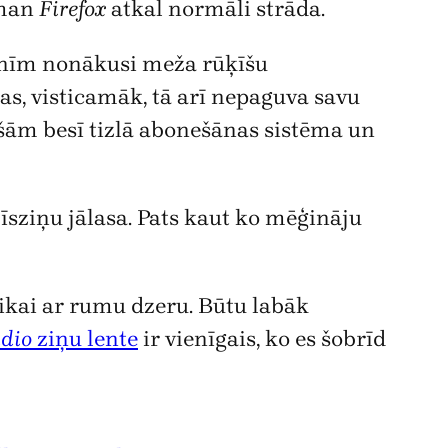
 man
Firefox
atkal normāli strāda.
anīm nonākusi meža rūķīšu
kas, visticamāk, tā arī nepaguva savu
tiešām besī tizlā abonešānas sistēma un
 īsziņu jālasa. Pats kaut ko mēģināju
u tikai ar rumu dzeru. Būtu labāk
adio
ziņu lente
ir vienīgais, ko es šobrīd