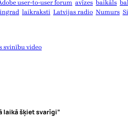
Adobe user-to-user forum
avīzes
baikāls
ba
ningrad
laikraksti
Latvijas radio
Numurs
S
s svinību video
 laikā šķiet svarīgi”