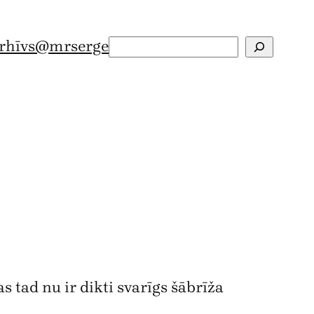
rhīvs
@mrserge
Search
s tad nu ir dikti svarīgs šābrīža