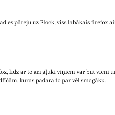
 es pāreju uz Flock, viss labākais firefox ai
ox, līdz ar to arī gļuki viņiem var būt vieni u
dfīčām, kuras padara to par vēl smagāku.