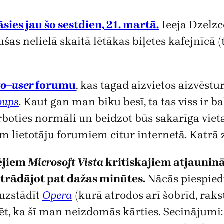
sies jau šo sestdien, 21. martā.
Ieeja Dzelzce
ušas nelielā skaitā lētākas biļetes kafejnīcā (
to–user
forumu
, kas tagad aizvietos aizvēstu
oups
. Kaut gan man biku besī, ta tas viss ir ba
boties normāli un beidzot būs sakarīga viet
 lietotāju forumiem citur internetā. Katrā zi
ējiem
Microsoft Vista
kritiskajiem atjauninā
astrādājot pat dažas minūtes.
Nācās piespied
 uzstādīt
Opera
(kurā atrodos arī šobrīd, raks
ēt, ka šī man neizdomās kārties. Secinājumi