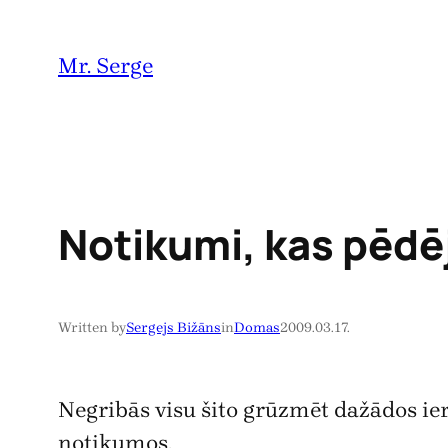
Pāriet
uz
Mr. Serge
saturu
Notikumi, kas pēdējā
Written by
Sergejs Bižāns
in
Domas
2009.03.17.
Negribās visu šito grūzmēt dažādos iera
notikumos.