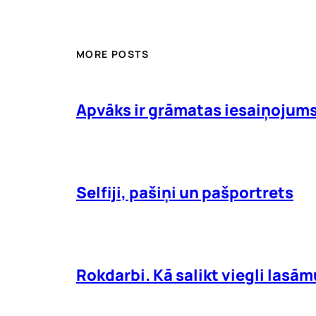
MORE POSTS
Apvāks ir grāmatas iesaiņojum
Selfiji, pašiņi un pašportrets
Rokdarbi. Kā salikt viegli lasā