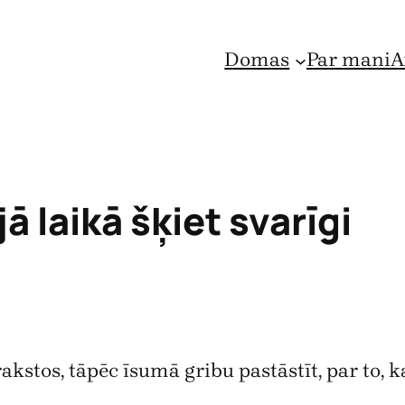
Domas
Par mani
A
 laikā šķiet svarīgi
kstos, tāpēc īsumā gribu pastāstīt, par to, ka