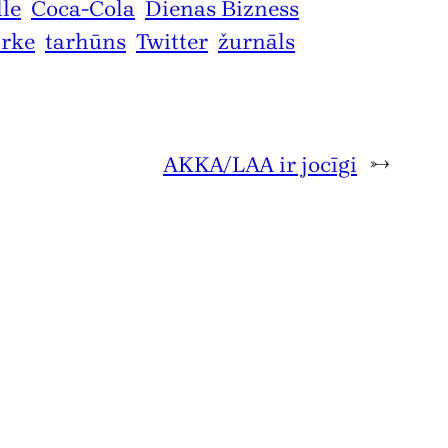
lle
Coca-Cola
Dienas Bizness
irke
tarhūns
Twitter
žurnāls
AKKA/LAA ir jocīgi
→