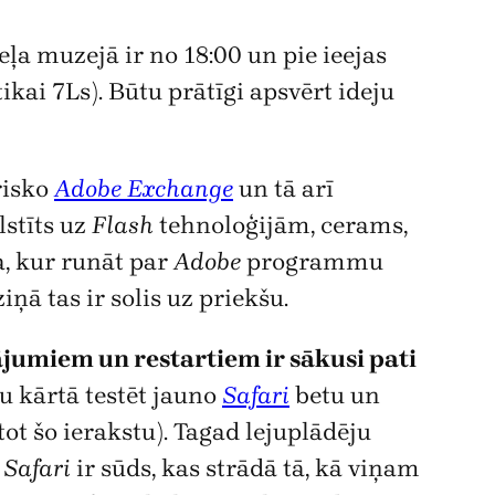
ļa muzejā ir no 18:00 un pie ieejas
tikai 7Ls). Būtu prātīgi apsvērt ideju
risko
Adobe Exchange
un tā arī
lstīts uz
Flash
tehnoloģijām, cerams,
a, kur runāt par
Adobe
programmu
ņā tas ir solis uz priekšu.
jumiem un restartiem ir sākusi pati
u kārtā testēt jauno
Safari
betu un
tot šo ierakstu). Tagad lejuplādēju
:
Safari
ir sūds, kas strādā tā, kā viņam