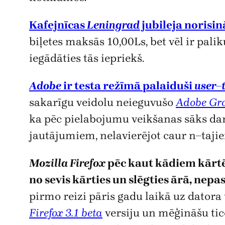
Kafejnīcas
Leningrad
jubileja norisinā
biļetes maksās 10,00Ls, bet vēl ir palik
iegādāties tās iepriekš.
Adobe
ir testa režīmā palaiduši
user–
sakarīgu veidolu neieguvušo
Adobe Gr
ka pēc pielabojumu veikšanas sāks dar
jautājumiem, nelavierējot caur n–tajiem
Mozilla Firefox
pēc kaut kādiem kārt
no sevis kārties un slēgties ārā, nep
pirmo reizi pāris gadu laikā uz datora
Firefox 3.1 beta
versiju un mēģināšu tic