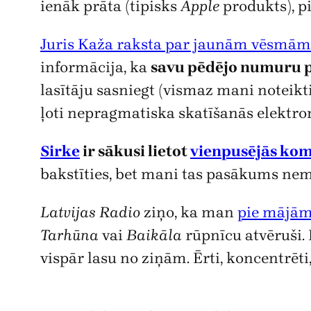
ienāk prāta (tipisks
Apple
produkts), p
Juris Kaža raksta par jaunām vēsmām
informācija, ka
savu pēdējo numuru 
lasītāju sasniegt (vismaz mani noteikti
ļoti nepragmatiska skatīšanās elektron
Sirke
ir sākusi lietot
vienpusējās kom
bakstīties, bet mani tas pasākums ne
Latvijas Radio
ziņo, ka man
pie mājā
Tarhūna
vai
Baikāla
rūpnīcu atvēruši. P
vispār lasu no ziņām. Ērti, koncentrēti