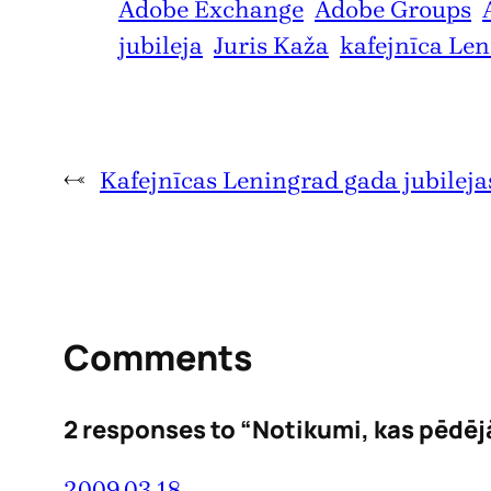
Adobe Exchange
Adobe Groups
jubileja
Juris Kaža
kafejnīca Le
←
Kafejnīcas Leningrad gada jubileja
Comments
2 responses to “Notikumi, kas pēdējā
2009.03.18.