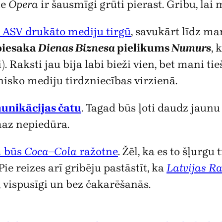
ie
Opera
ir šausmīgi grūti pierast. Gribu, lai
 ASV drukāto mediju tirgū
, savukārt līdz m
piesaka
Dienas Biznesa
pielikums
Numurs
, 
). Raksti jau bija labi bieži vien, bet mani 
isko mediju tirdzniecības virzienā.
unikācijas čatu
. Tagad būs ļoti daudz jaunu
maz nepiedūra.
m būs
Coca–Cola
ražotne
. Žēl, ka es to šļurg
ie reizes arī gribēju pastāstīt, ka
Latvijas R
, vispusīgi un bez čakarēšanās.